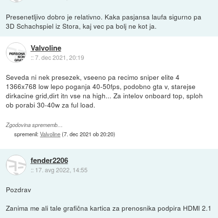
Presenetljivo dobro je relativno. Kaka pasjansa laufa sigurno pa
3D Schachspiel iz Stora, kaj vec pa bolj ne kot ja.
Valvoline
::
7. dec 2021, 20:19
Seveda ni nek presezek, vseeno pa recimo sniper elite 4
1366x768 low lepo poganja 40-50fps, podobno gta v, starejse
dirkacine grid,dirt itn vse na high... Za intelov onboard top, sploh
ob porabi 30-40w za ful load.
Zgodovina sprememb…
spremenil:
Valvoline
(
7. dec 2021 ob 20:20
)
fender2206
::
17. avg 2022, 14:55
Pozdrav
Zanima me ali tale grafična kartica za prenosnika podpira HDMI 2.1