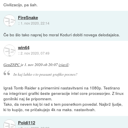
Civilizacijo, pa šah.
FireSnake
::
1. nov 2020, 22:14
Če bo šlo tako naprej bo moral Koduri dobiti novega delodajalca.
win64
::
2. nov 2020, 07:49
GenZNPC
je
1. nov 2020 ob 20:07
izjavil
:
In kaj lahko s to peasant grafiko pocnes?
Igraš Tomb Raider s primernimi nastavitvami na 1080p. Testirano
na integrirani grafiki šeste generacije intel core procesorjev. Z linux
gonilniki naj še pripomnem.
Tako, da nevem kaj bi rad s tem posnetkom povedal. Najbrž ljudje,
ki to kupijo, ne pričakujejo 4k na maks. nastavitvah.
Poldi112