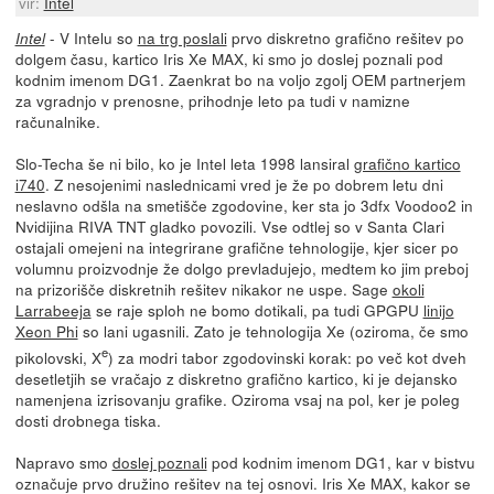
vir:
Intel
- V Intelu so
na trg poslali
prvo diskretno grafično rešitev po
Intel
dolgem času, kartico Iris Xe MAX, ki smo jo doslej poznali pod
kodnim imenom DG1. Zaenkrat bo na voljo zgolj OEM partnerjem
za vgradnjo v prenosne, prihodnje leto pa tudi v namizne
računalnike.
Slo-Techa še ni bilo, ko je Intel leta 1998 lansiral
grafično kartico
i740
. Z nesojenimi naslednicami vred je že po dobrem letu dni
neslavno odšla na smetišče zgodovine, ker sta jo 3dfx Voodoo2 in
Nvidijina RIVA TNT gladko povozili. Vse odtlej so v Santa Clari
ostajali omejeni na integrirane grafične tehnologije, kjer sicer po
volumnu proizvodnje že dolgo prevladujejo, medtem ko jim preboj
na prizorišče diskretnih rešitev nikakor ne uspe. Sage
okoli
Larrabeeja
se raje sploh ne bomo dotikali, pa tudi GPGPU
linijo
Xeon Phi
so lani ugasnili. Zato je tehnologija Xe (oziroma, če smo
e
pikolovski, X
) za modri tabor zgodovinski korak: po več kot dveh
desetletjih se vračajo z diskretno grafično kartico, ki je dejansko
namenjena izrisovanju grafike. Oziroma vsaj na pol, ker je poleg
dosti drobnega tiska.
Napravo smo
doslej poznali
pod kodnim imenom DG1, kar v bistvu
označuje prvo družino rešitev na tej osnovi. Iris Xe MAX, kakor se