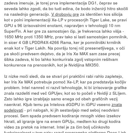
zadeva imenuje, je torej prva implementacija DG1, čeprav se
seveda lahko zgodi, da bo tudi edina, če bodo inženirji hitro skočili
na naslednjo generacijo.
V drobovju gre
za identičen kos silicija
kot v polni implementaciji Xe-LP v procesorjih Tiger Lake, se pravi
GPU s 96 izrisovalnimi enotami, napravljen v tehnologiji 10 nm
SuperFin. A ker gre za samostojen čip, je frekvenca lahko višja -
1650 MHz proti 1350 MHz, prav tako si lasti samostojen pomnilnik,
in sicer 4 GB LPDDR4X-4266 Rama, ker je pomnilniški krmilnik
enak kot v Tiger Lakih. Na površju torej nič presenetljivega, v oči
pa skoči predvsem dejstvo, da je Iris Xe MAX sam zase precej
šibka zadeva, ki bo lahko konkurirala zgolj vstopnim rešitvam
konkurence na prenosnikih, kot je Nvidijina MX350.
Iz nizke moči sledi, da se stvari pri praktični rabi rahlo zapletejo,
ker Iris Xe MAX potrebuje pomoč Xe-LP, kar pa predstavlja kočljiv
problem. Intel namreč ni razvil tehnologije, ki bi izrisovanje grafike
znala razdeliti med več GPUjev, kot so to počeli v Nvidiji z SLIjem.
Zato lahko igre izrabljajo samo enega od obeh grafičnih vezij
naenkrat. Kljub temu pa Intelova dGDPU in iGPU vseeno
znata
sodelovati
- pri nalogah, ki jih sestavljajo med seboj neodvisni
procesi. Sem spada predvsem kodiranje mnogih video izsekov
hkrati, ali igranje igre na enem GPUju, medtem ko drugi kodira
video za pretok na internet. Intel je za čim bolj učinkovito
funkcionalnost v tem oziru razvil programsko
platformo Deep Link
,