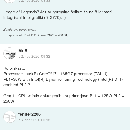
::
2. nov 2020, 08:33
Leage of Legends? Jaz to normalno špilam že na 8 let stari
integrirani Intel grafiki (i7-3770). :)
Zgodovina sprememb…
spremenil:
Poldi112
(
2. nov 2020 ob 08:34
)
Mr.B
::
2. nov 2020, 09:32
Ko brskaš...
Processor: Intel(R) Core™ i7-1165G7 processor (TGL-U)
PL1=30W with Intel(R) Dynamic Tuning Technology (Intel(R) DTT)
enabled PL2 ?
Gen 11 CPU w istih dokumentih kot primerjava PL1 = 125W PL2 =
250W
fender2206
::
6. dec 2021, 20:13