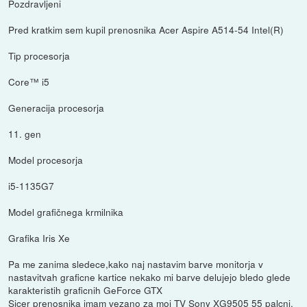
Pozdravljeni
Pred kratkim sem kupil prenosnika Acer Aspire A514-54 Intel(R)
Tip procesorja
Core™ i5
Generacija procesorja
11. gen
Model procesorja
i5-1135G7
Model grafičnega krmilnika
Grafika Iris Xe
Pa me zanima sledece,kako naj nastavim barve monitorja v
nastavitvah graficne kartice nekako mi barve delujejo bledo glede
karakteristih graficnih GeForce GTX
Sicer prenosnika imam vezano za moj TV Sony XG9505 55 palcni.