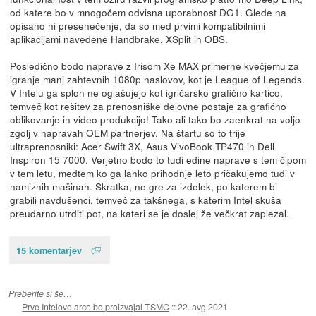
od katere bo v mnogočem odvisna uporabnost DG1. Glede na
opisano ni presenečenje, da so med prvimi kompatibilnimi
aplikacijami navedene Handbrake, XSplit in OBS.
Posledično bodo naprave z Irisom Xe MAX primerne kvečjemu za
igranje manj zahtevnih 1080p naslovov, kot je League of Legends.
V Intelu ga sploh ne oglašujejo kot igričarsko grafično kartico,
temveč kot rešitev za prenosniške delovne postaje za grafično
oblikovanje in video produkcijo! Tako ali tako bo zaenkrat na voljo
zgolj v napravah OEM partnerjev. Na štartu so to trije
ultraprenosniki: Acer Swift 3X, Asus VivoBook TP470 in Dell
Inspiron 15 7000. Verjetno bodo to tudi edine naprave s tem čipom
v tem letu, medtem ko ga lahko
prihodnje leto
pričakujemo tudi v
namiznih mašinah. Skratka, ne gre za izdelek, po katerem bi
grabili navdušenci, temveč za takšnega, s katerim Intel skuša
preudarno utrditi pot, na kateri se je doslej že večkrat zaplezal.
15 komentarjev
Preberite si še…
Prve Intelove arce bo proizvajal TSMC
::
22. avg 2021