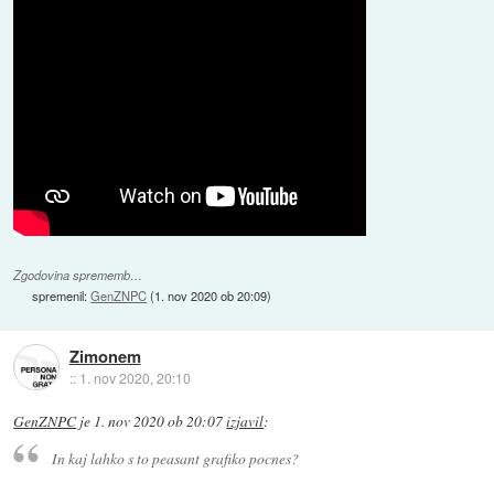
Zgodovina sprememb…
spremenil:
GenZNPC
(
1. nov 2020 ob 20:09
)
Zimonem
::
1. nov 2020, 20:10
GenZNPC
je
1. nov 2020 ob 20:07
izjavil
:
In kaj lahko s to peasant grafiko pocnes?