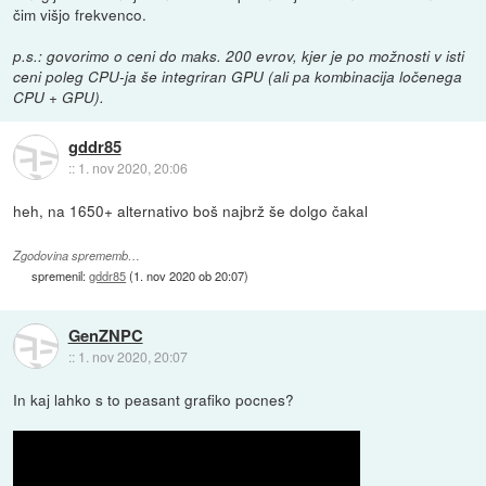
čim višjo frekvenco.
p.s.: govorimo o ceni do maks. 200 evrov, kjer je po možnosti v isti
ceni poleg CPU-ja še integriran GPU (ali pa kombinacija ločenega
CPU + GPU).
gddr85
::
1. nov 2020, 20:06
heh, na 1650+ alternativo boš najbrž še dolgo čakal
Zgodovina sprememb…
spremenil:
gddr85
(
1. nov 2020 ob 20:07
)
GenZNPC
::
1. nov 2020, 20:07
In kaj lahko s to peasant grafiko pocnes?