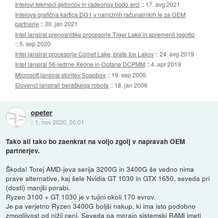
Intelovi tekmeci geforcov in radeonov bodo arci
::
17. avg 2021
Intelova grafična kartica DG1 v namiznih računalnikih le za OEM
partnerje
::
30. jan 2021
Intel lansiral prenosniške procesorje Tiger Lake in spremenil logotip
::
5. sep 2020
Intel lansiral procesorje Comet Lake, brate Ice Lakov
::
24. avg 2019
Intel lansiral 56-jedrne Xeone in Optane DCPMM
::
4. apr 2019
Microsoft lansiral storitev Soapbox
::
19. sep 2006
Slovenci lansirali beraškega robota
::
18. jan 2006
opeter
::
1. nov 2020, 20:01
Tako ali tako bo zaenkrat na voljo zgolj v napravah OEM
partnerjev.
Škoda! Torej AMD-jeva serija 3200G in 3400G še vedno nima
prave alternative, kaj šele Nvidia GT 1030 in GTX 1650, seveda pri
(dosti) manjši porabi.
Ryzen 3100 + GT 1030 je v tujini okoli 170 evrov.
Je pa verjetno Ryzen 3400G boljši nakup, ki ima isto podobno
zmogljivost od nižji ceni. Seveda pa morajo sistemski RAMi imeti