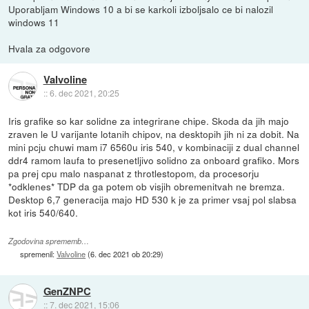
Uporabljam Windows 10 a bi se karkoli izboljsalo ce bi nalozil
windows 11
Hvala za odgovore
Valvoline
::
6. dec 2021, 20:25
Iris grafike so kar solidne za integrirane chipe. Skoda da jih majo
zraven le U varijante lotanih chipov, na desktopih jih ni za dobit. Na
mini pcju chuwi mam i7 6560u iris 540, v kombinaciji z dual channel
ddr4 ramom laufa to presenetljivo solidno za onboard grafiko. Mors
pa prej cpu malo naspanat z throtlestopom, da procesorju
*odklenes* TDP da ga potem ob visjih obremenitvah ne bremza.
Desktop 6,7 generacija majo HD 530 k je za primer vsaj pol slabsa
kot iris 540/640.
Zgodovina sprememb…
spremenil:
Valvoline
(
6. dec 2021 ob 20:29
)
GenZNPC
::
7. dec 2021, 15:06