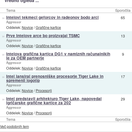
Vredno ogleda ...
Tema
Sporočila
»
Intelovi tekmeci geforcov in radeonov bodo arci
65
Aggressor
Oddelek:
Novice
/
Grafične kartice
»
Prve Intelove arce bo proizvajal TSMC
13
Aggressor
Oddelek:
Novice
/
Grafične kartice
»
Intelova grafična kartica DG1 v namiznih računalnikih
9
le za OEM partnerje
Aggressor
Oddelek:
Novice
/
Grafične kartice
»
Intel lansiral prenosniške procesorje Tiger Lake in
17
spremenil logotip
Aggressor
Oddelek:
Novice
/
Procesorji
»
Intel predstavil arhitekturo Tiger Lake, napovedal
29
igričarske grafične kartice za 202
Aggressor
Oddelek:
Novice
/
Procesorji
Tema
Sporočila
Več podobnih tem