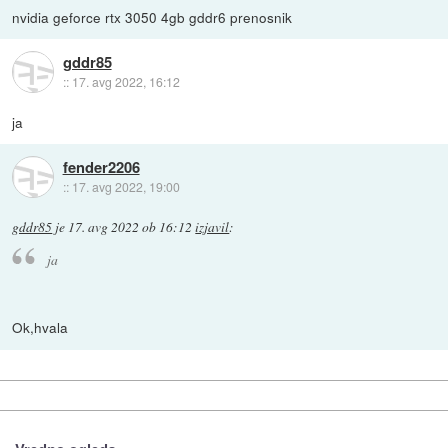
nvidia geforce rtx 3050 4gb gddr6 prenosnik
gddr85
::
17. avg 2022, 16:12
ja
fender2206
::
17. avg 2022, 19:00
gddr85
je
17. avg 2022 ob 16:12
izjavil
:
ja
Ok,hvala