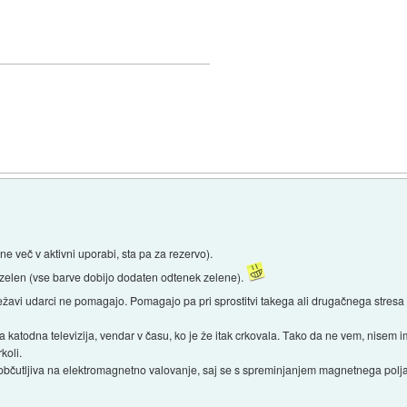
 več v aktivni uporabi, sta pa za rezervo).
zelen (vse barve dobijo dodaten odtenek zelene).
 težavi udarci ne pomagajo. Pomagajo pa pri sprostitvi takega ali drugačnega stres
ara katodna televizija, vendar v času, ko je že itak crkovala. Tako da ne vem, nisem i
koli.
občutljiva na elektromagnetno valovanje, saj se s spreminjanjem magnetnega polja 