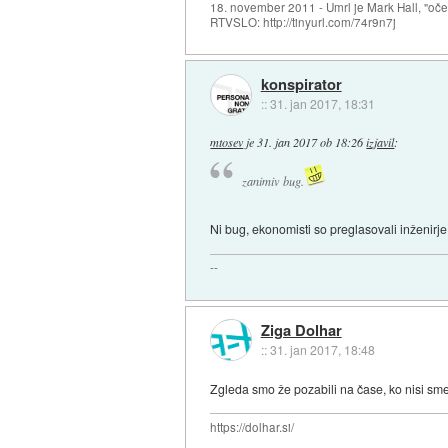
18. november 2011 - Umrl je Mark Hall, "oč
RTVSLO: http://tinyurl.com/74r9n7j
konspirator
::
31. jan 2017, 18:31
mtosev
je
31. jan 2017 ob 18:26
izjavil
:
zanimiv bug.
Ni bug, ekonomisti so preglasovali inženirje
--
Ziga Dolhar
::
31. jan 2017, 18:48
Zgleda smo že pozabili na čase, ko nisi smel 
https://dolhar.si/