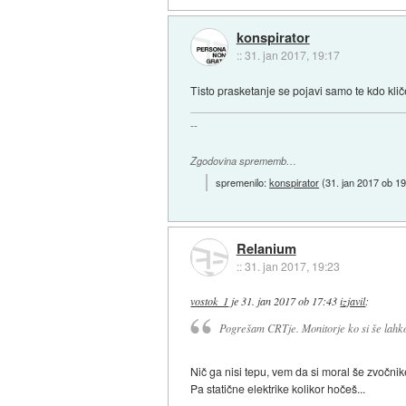
konspirator
::
31. jan 2017, 19:17
Tisto prasketanje se pojavi samo te kdo klič
--
Zgodovina sprememb…
spremenilo:
konspirator
(
31. jan 2017 ob 1
Relanium
::
31. jan 2017, 19:23
vostok_1
je
31. jan 2017 ob 17:43
izjavil
:
Pogrešam CRTje. Monitorje ko si še lahko
Nič ga nisi tepu, vem da si moral še zvočnik
Pa statične elektrike kolikor hočeš...