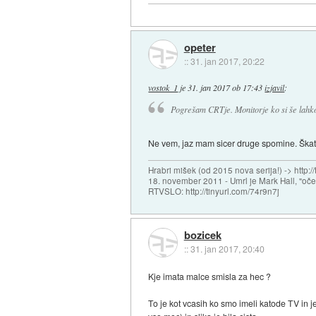
opeter
::
31. jan 2017, 20:22
vostok_1
je
31. jan 2017 ob 17:43
izjavil
:
Pogrešam CRTje. Monitorje ko si še lahko
Ne vem, jaz mam sicer druge spomine. Škatla
Hrabri mišek (od 2015 nova serija!) -> http:/
18. november 2011 - Umrl je Mark Hall, "oč
RTVSLO: http://tinyurl.com/74r9n7j
bozicek
::
31. jan 2017, 20:40
Kje imata malce smisla za hec ?
To je kot vcasih ko smo imeli katode TV in 