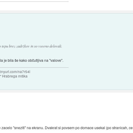
 tepu brez zadržkov in so vseeno delovali.
 je bila še kako občutljiva na "valove".
/tinyurl.com/na7r54l
e" Hrabrega miška
je zacelo "sneziti" na ekranu. Dvakrat si povsem po domace usekal (po stranicah, ce