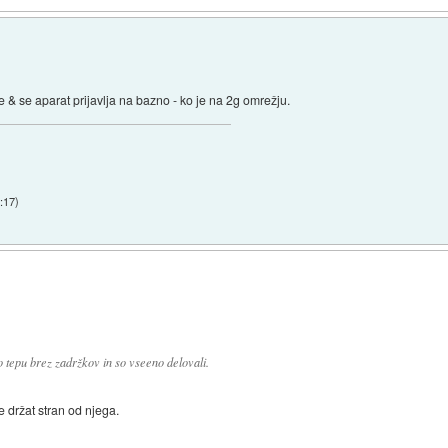
e & se aparat prijavlja na bazno - ko je na 2g omrežju.
9:17
)
 tepu brez zadržkov in so vseeno delovali.
e držat stran od njega.