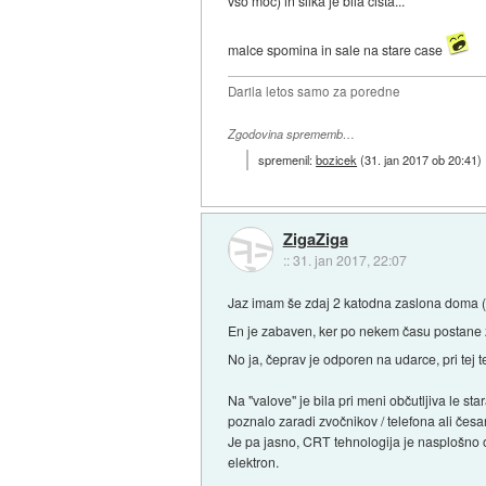
vso moc) in slika je bila cista...
malce spomina in sale na stare case
Darila letos samo za poredne
Zgodovina sprememb…
spremenil:
bozicek
(
31. jan 2017 ob 20:41
)
ZigaZiga
::
31. jan 2017, 22:07
Jaz imam še zdaj 2 katodna zaslona doma (ne
En je zabaven, ker po nekem času postane 
No ja, čeprav je odporen na udarce, pri tej
Na "valove" je bila pri meni občutljiva le st
poznalo zaradi zvočnikov / telefona ali česar
Je pa jasno, CRT tehnologija je nasplošno 
elektron.