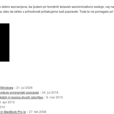
obro seznanjena, da ljudem pri tovrstnih težavah samoiniciativno svetuje, naj najp
, tako da lahko v prihodnosti pričakujemo tudi popravek. Toda to ne pomagalo pri o
 v Windows
::
21. jul 2026
 rešuje programski popravek
::
24. jul 2018
atch in kopica drugih izboljšav
::
9. mar 2015
8. apr 2010
2010
 in MacBook Pro-je
::
27. feb 2008