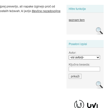
rej preverijo, ali napake izginejo proč od
Hitre funkcije
stalih težavah, ki jezijo
številne nezadovoljne
seznam tem
Posebni izpisi
Avtor:
Ključna beseda: