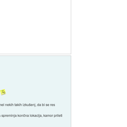
a
mel nekih takih izkušenj, da bi se res
spreminja končna lokacija, kamor prileti