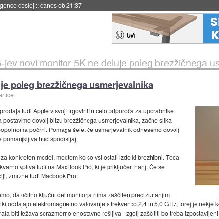
 umetne inteligence
::
danes ob 21:23
-jev novi monitor 5K ne deluje poleg brezžičnega u
uje poleg brezžičnega usmerjevalnika
artice
prodaja tudi Apple v svoji trgovini in celo priporoča za uporabnike
a postavimo dovolj blizu brezžičnega usmerjevalnika, začne slika
or popolnoma počrni. Pomaga šele, če usmerjevalnik odnesemo dovolj
e pomanjkljiva hud spodrsljaj.
o za konkreten model, medtem ko so vsi ostali izdelki brezhibni. Toda
 kvarno vpliva tudi na MacBook Pro, ki je priključen nanj. Če se
iji, zmrzne tudi Macbook Pro.
amo, da očitno ključni del monitorja nima zaščiten pred zunanjim
ki oddajajo elektromagnetno valovanje s frekvenco 2,4 in 5,0 GHz, torej je nekje k
la biti težava sorazmerno enostavno rešljiva - zgolj zaščititi bo treba izpostavljen