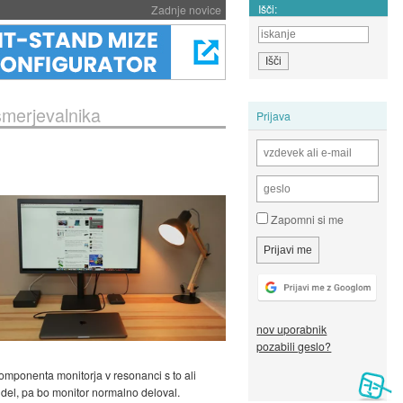
Išči:
Zadnje novice
smerjevalnika
Prijava
Zapomni si me
nov uporabnik
pozabili geslo?
omponenta monitorja v resonanci s to ali
i del, pa bo monitor normalno deloval.