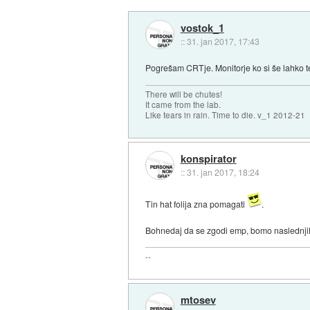
vostok_1
::
31. jan 2017, 17:43
Pogrešam CRTje. Monitorje ko si še lahko t
There will be chutes!
It came from the lab.
Like tears in rain. Time to die. v_1 2012-21
konspirator
::
31. jan 2017, 18:24
Tin hat folija zna pomagati
.
Bohnedaj da se zgodi emp, bomo naslednjih 
--
mtosev