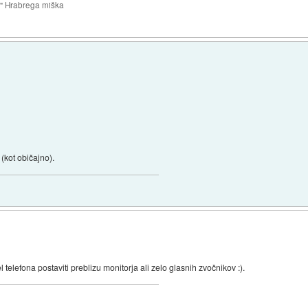
e" Hrabrega miška
 (kot običajno).
telefona postaviti preblizu monitorja ali zelo glasnih zvočnikov :).