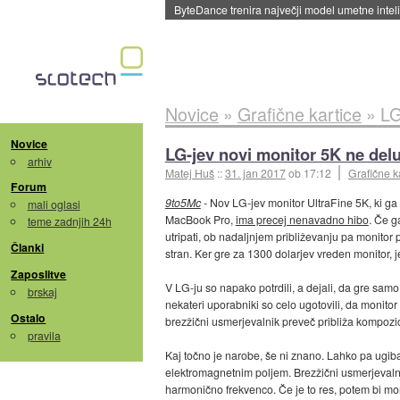
Spletne strani začele streči oglase za agente
Novice
»
Grafične kartice
»
LG
Novice
LG-jev novi monitor 5K ne del
arhiv
Matej Huš
::
31. jan 2017
ob 17:12
Grafične k
Forum
9to5Mc
- Nov LG-jev monitor UltraFine 5K, ki ga 
mali oglasi
MacBook Pro,
ima precej nenavadno hibo
. Če g
teme zadnjih 24h
utripati, ob nadaljnjem približevanju pa monit
Članki
stran. Ker gre za 1300 dolarjev vreden monitor, j
Zaposlitve
V LG-ju so napako potrdili, a dejali, da gre sam
brskaj
nekateri uporabniki so celo ugotovili, da monitor
Ostalo
brezžični usmerjevalnik preveč približa kompozic
pravila
Kaj točno je narobe, še ni znano. Lahko pa ugib
elektromagnetnim poljem. Brezžični usmerjevalni
harmonično frekvenco. Če je to res, potem bi mora