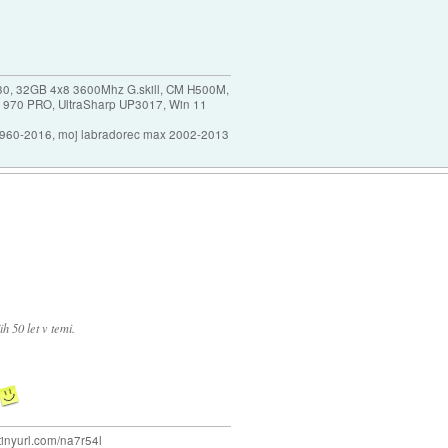
30, 32GB 4x8 3600Mhz G.skill, CM H500M,
 970 PRO, UltraSharp UP3017, Win 11
1960-2016, moj labradorec max 2002-2013
 50 let v temi.
/tinyurl.com/na7r54l