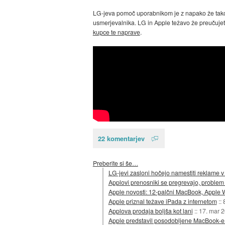
LG-jeva pomoč uporabnikom je z napako že tako d
usmerjevalnika. LG in Apple težavo že preučujeta
kupce te naprave
.
22 komentarjev
Preberite si še…
LG-jevi zasloni hočejo namestiti reklame
Applovi prenosniki se pregrevajo, problem
Apple novosti: 12-palčni MacBook, Apple W
Apple priznal težave iPada z internetom
::
Applova prodaja boljša kot lani
::
17. mar 
Apple predstavil posodobljene MacBook-e