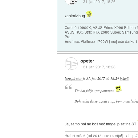
::
31. jan 2017, 18:26
zanimiv bug.
Core i9 10900X, ASUS Prime X299 Edition 
ASUS ROG Strix RTX 2080 Super, Samsung
Pro,
Enermax Platimax 1700W | moj oče darko 
opeter
::
31. jan 2017, 18:28
konspirator
je
31. jan 2017 ob 18:24
izjavil
:
Tin hat folija zna pomagati
.
Bohnedaj da se zgodi emp, bomo naslednjih
Ja, samo pol ne boš več mogel pisat na ST
Hrabri mišek (od 2015 nova serija!) -> http:/