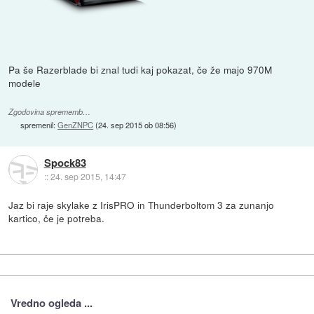
Pa še Razerblade bi znal tudi kaj pokazat, če že majo 970M
modele
Zgodovina sprememb…
spremenil:
GenZNPC
(
24. sep 2015 ob 08:56
)
Spock83
::
24. sep 2015, 14:47
Jaz bi raje skylake z IrisPRO in Thunderboltom 3 za zunanjo
kartico, če je potreba.
Vredno ogleda ...