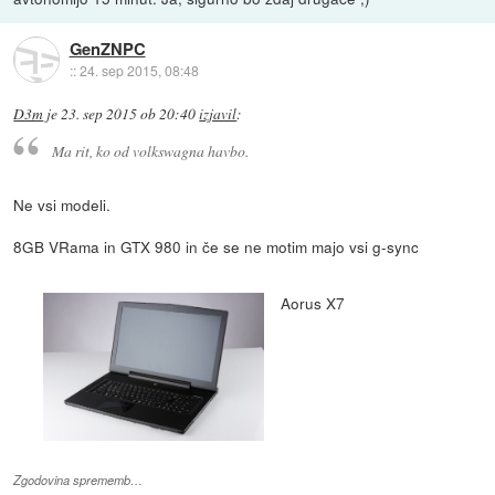
GenZNPC
::
24. sep 2015, 08:48
D3m
je
23. sep 2015 ob 20:40
izjavil
:
Ma rit, ko od volkswagna havbo.
Ne vsi modeli.
8GB VRama in GTX 980 in če se ne motim majo vsi g-sync
Aorus X7
Zgodovina sprememb…