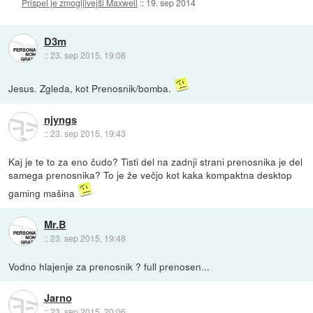
Prispel je zmogljivejši Maxwell
::
19. sep 2014
D3m
::
23. sep 2015, 19:08
Jesus. Zgleda, kot Prenosnik/bomba.
njyngs
::
23. sep 2015, 19:43
Kaj je te to za eno čudo? Tisti del na zadnji strani prenosnika je del
samega prenosnika? To je že večjo kot kaka kompaktna desktop
gaming mašina
Mr.B
::
23. sep 2015, 19:48
Vodno hlajenje za prenosnik ? full prenosen...
Jarno
::
23. sep 2015, 20:06