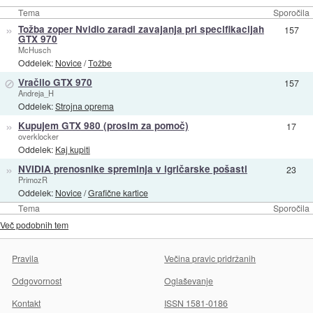
Tema
Sporočila
»
Tožba zoper Nvidio zaradi zavajanja pri specifikacijah
157
GTX 970
McHusch
Oddelek:
Novice
/
Tožbe
⊘
Vračilo GTX 970
157
Andreja_H
Oddelek:
Strojna oprema
»
Kupujem GTX 980 (prosim za pomoč)
17
overklocker
Oddelek:
Kaj kupiti
»
NVIDIA prenosnike spreminja v igričarske pošasti
23
PrimozR
Oddelek:
Novice
/
Grafične kartice
Tema
Sporočila
Več podobnih tem
Pravila
Večina pravic pridržanih
Odgovornost
Oglaševanje
Kontakt
ISSN 1581-0186