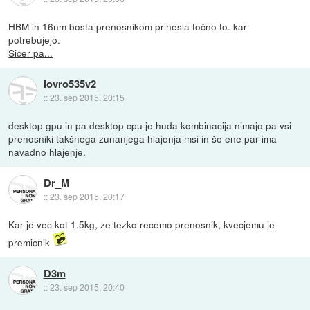
HBM in 16nm bosta prenosnikom prinesla točno to. kar
potrebujejo.
Sicer pa...
lovro535v2
::
23. sep 2015, 20:15
desktop gpu in pa desktop cpu je huda kombinacija nimajo pa vsi
prenosniki takšnega zunanjega hlajenja msi in še ene par ima
navadno hlajenje.
Dr_M
::
23. sep 2015, 20:17
Kar je vec kot 1.5kg, ze tezko recemo prenosnik, kvecjemu je
premicnik
D3m
::
23. sep 2015, 20:40