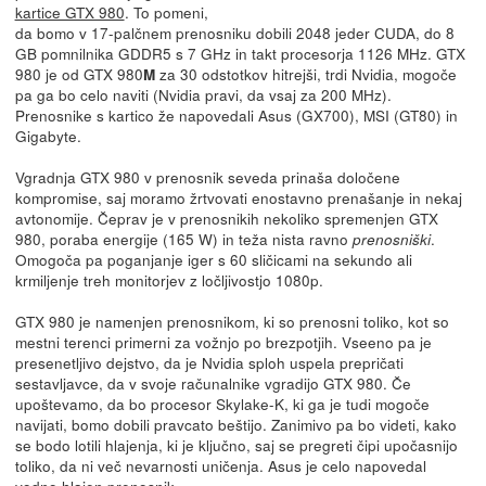
kartice GTX 980
. To pomeni,
da bomo v 17-palčnem prenosniku dobili 2048 jeder CUDA, do 8
GB pomnilnika GDDR5 s 7 GHz in takt procesorja 1126 MHz. GTX
980 je od GTX 980
za 30 odstotkov hitrejši, trdi Nvidia, mogoče
M
pa ga bo celo naviti (Nvidia pravi, da vsaj za 200 MHz).
Prenosnike s kartico že napovedali Asus (GX700), MSI (GT80) in
Gigabyte.
Vgradnja GTX 980 v prenosnik seveda prinaša določene
kompromise, saj moramo žrtvovati enostavno prenašanje in nekaj
avtonomije. Čeprav je v prenosnikih nekoliko spremenjen GTX
980, poraba energije (165 W) in teža nista ravno
.
prenosniški
Omogoča pa poganjanje iger s 60 sličicami na sekundo ali
krmiljenje treh monitorjev z ločljivostjo 1080p.
GTX 980 je namenjen prenosnikom, ki so prenosni toliko, kot so
mestni terenci primerni za vožnjo po brezpotjih. Vseeno pa je
presenetljivo dejstvo, da je Nvidia sploh uspela prepričati
sestavljavce, da v svoje računalnike vgradijo GTX 980. Če
upoštevamo, da bo procesor Skylake-K, ki ga je tudi mogoče
navijati, bomo dobili pravcato beštijo. Zanimivo pa bo videti, kako
se bodo lotili hlajenja, ki je ključno, saj se pregreti čipi upočasnijo
toliko, da ni več nevarnosti uničenja. Asus je celo napovedal
vodno hlajen prenosnik.