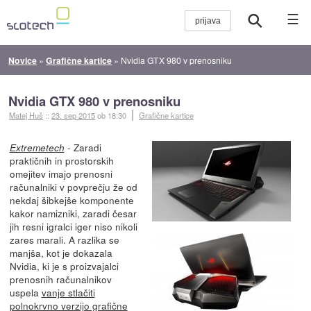
☰
Novice
»
Grafične kartice
»
Nvidia GTX 980 v prenosniku
Nvidia GTX 980 v prenosniku
Matej Huš
::
23. sep 2015
ob 18:30
Grafične kartice
- Zaradi
Extremetech
praktičnih in prostorskih
omejitev imajo prenosni
računalniki v povprečju že od
nekdaj šibkejše komponente
kakor namizniki, zaradi česar
jih resni igralci iger niso nikoli
zares marali. A razlika se
manjša, kot je dokazala
Nvidia, ki je s proizvajalci
prenosnih računalnikov
uspela
vanje stlačiti
polnokrvno verzijo grafične