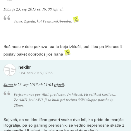
D3m
je
23. sep 2015 ob 19:08
izjavil
:
Jesus. Zgleda, kot Prenosnik/bomba.
Boš nesu v šolo pokazat pa te bojo izklučil, pol ti bo pa Microsoft
poslav paket dobrodošljice haha
nekikr
::
24. sep 2015, 07:55
Jarno
je
23. sep 2015 ob 21:05
izjavil
:
Performance per Watt, predvsem. In hitrost. Pa velikost kartice...
Že AMD-jevi APU-ji so hudi pri recimo 35W skupne porabe in
28nm.
Saj veš, da se identično govori vsake dve leti, ko pride do manjše
litografije, pa so gaming prenosniki še vedno neprenosne škatle z
avtonomijo 15 minut. Ja, sigurno bo zdaj drugače ;)