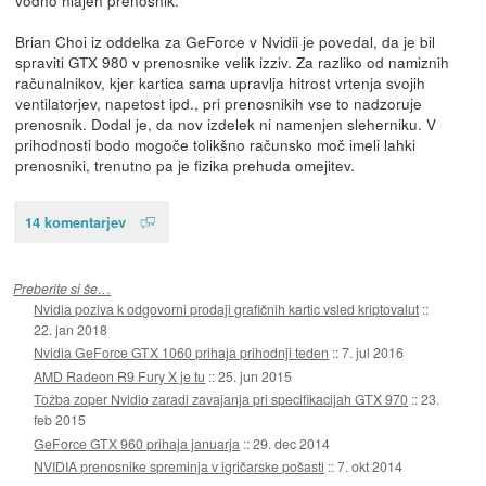
Brian Choi iz oddelka za GeForce v Nvidii je povedal, da je bil
spraviti GTX 980 v prenosnike velik izziv. Za razliko od namiznih
računalnikov, kjer kartica sama upravlja hitrost vrtenja svojih
ventilatorjev, napetost ipd., pri prenosnikih vse to nadzoruje
prenosnik. Dodal je, da nov izdelek ni namenjen sleherniku. V
prihodnosti bodo mogoče tolikšno računsko moč imeli lahki
prenosniki, trenutno pa je fizika prehuda omejitev.
14 komentarjev
Preberite si še…
Nvidia poziva k odgovorni prodaji grafičnih kartic vsled kriptovalut
::
22. jan 2018
Nvidia GeForce GTX 1060 prihaja prihodnji teden
::
7. jul 2016
AMD Radeon R9 Fury X je tu
::
25. jun 2015
Tožba zoper Nvidio zaradi zavajanja pri specifikacijah GTX 970
::
23.
feb 2015
GeForce GTX 960 prihaja januarja
::
29. dec 2014
NVIDIA prenosnike spreminja v igričarske pošasti
::
7. okt 2014