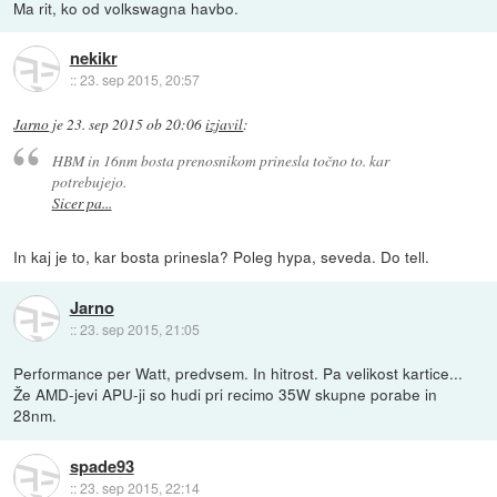
Ma rit, ko od volkswagna havbo.
nekikr
::
23. sep 2015, 20:57
Jarno
je
23. sep 2015 ob 20:06
izjavil
:
HBM in 16nm bosta prenosnikom prinesla točno to. kar
potrebujejo.
Sicer pa...
In kaj je to, kar bosta prinesla? Poleg hypa, seveda. Do tell.
Jarno
::
23. sep 2015, 21:05
Performance per Watt, predvsem. In hitrost. Pa velikost kartice...
Že AMD-jevi APU-ji so hudi pri recimo 35W skupne porabe in
28nm.
spade93
::
23. sep 2015, 22:14