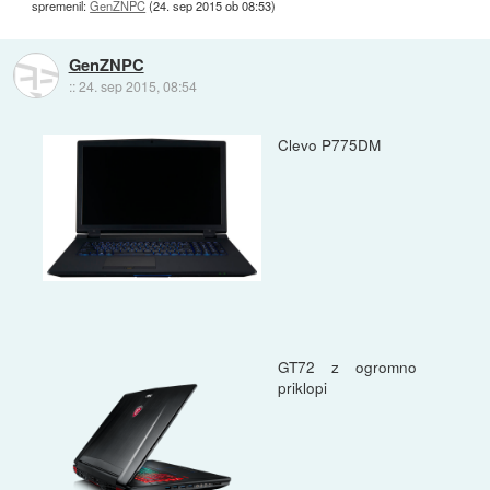
spremenil:
GenZNPC
(
24. sep 2015 ob 08:53
)
GenZNPC
::
24. sep 2015, 08:54
Clevo P775DM
GT72 z ogromno
priklopi