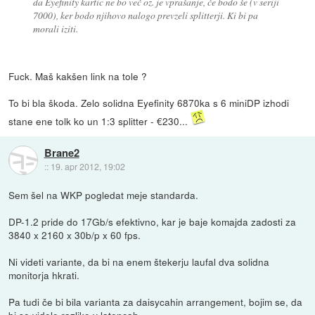
da Eyefinity kartic ne bo več oz. je vprašanje, če bodo še (v seriji
7000), ker bodo njihovo nalogo prevzeli splitterji. Ki bi pa
morali iziti.
Fuck. Maš kakšen link na tole ?
To bi bla škoda. Zelo solidna Eyefinity 6870ka s 6 miniDP izhodi
stane ene tolk ko un 1:3 splitter - €230...
Brane2
::
19. apr 2012, 19:02
Sem šel na WKP pogledat meje standarda.
DP-1.2 pride do 17Gb/s efektivno, kar je baje komajda zadosti za
3840 x 2160 x 30b/p x 60 fps.
Ni videti variante, da bi na enem štekerju laufal dva solidna
monitorja hkrati.
Pa tudi če bi bila varianta za daisycahin arrangement, bojim se, da
bi se videle razlike v latencah...