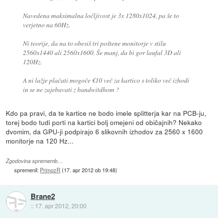
Navedena maksimalna ločljivost je 3x 1280x1024, pa še to
verjetno na 60Hz.
Ni teorije, da na to obesiš tri poštene monitorje v stilu
2560x1440 ali 2560x1600. Še manj, da bi gor laufal 3D ali
120Hz.
A ni lažje plačati mogoče €10 več za kartico s toliko več izhodi
in se ne zajebavati z bandwitdhom ?
Kdo pa pravi, da te kartice ne bodo imele splitterja kar na PCB-ju,
torej bodo tudi porti na kartici bolj omejeni od običajnih? Nekako
dvomim, da GPU-ji podpirajo 6 slikovnih izhodov za 2560 x 1600
monitorje na 120 Hz...
Zgodovina sprememb…
spremenil:
PrimozR
(
17. apr 2012 ob 19:48
)
Brane2
::
17. apr 2012, 20:00