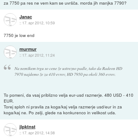
za 7750 pa res ne vem kam se uvršča. morda jih manjka 7790?
Janac
::
17. apr 2012, 10:59
7750 je low end
murmur
::
17. apr 2012, 11:24
Na nemškem trgu so cene že ustrezno padle, tako da Radeon HD
7970 najdemo že za 410 evrov, HD 7950 pa okoli 360 evrov.
To pomeni, da vsaj priblizno velja eur-usd razmerje. 480 USD - 410
EUR.
Torej sploh ni pravila za koga/kaj velja razmerje usd/eur in za
koga/kaj ne. Po zelji, glede na konkurenco in velikost uda.
jlpktnst
::
17. apr 2012, 14:38