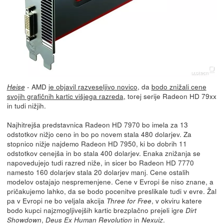
- AMD
je objavil razveseljivo novico
, da
bodo znižali cene
Heise
svojih grafičnih kartic višjega razreda
, torej serije Radeon HD 79xx
in tudi nižjih.
Najhitrejša predstavnica Radeon HD 7970 bo imela za 13
odstotkov nižjo ceno in bo po novem stala 480 dolarjev. Za
stopnico nižje najdemo Radeon HD 7950, ki bo dobrih 11
odstotkov cenejša in bo stala 400 dolarjev. Enaka znižanja se
napovedujejo tudi razred niže, in sicer bo Radeon HD 7770
namesto 160 dolarjev stala 20 dolarjev manj. Cene ostalih
modelov ostajajo nespremenjene. Cene v Evropi še niso znane, a
pričakujemo lahko, da se bodo pocenitve preslikale tudi v evre. Žal
pa v Evropi ne bo veljala akcija
, v okviru katere
Three for Free
bodo kupci najzmogljivejših kartic brezplačno prejeli igre
Dirt
,
in
.
Showdown
Deus Ex Human Revolution
Nexuiz