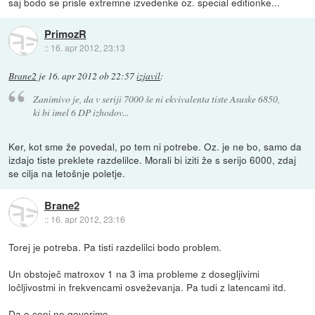
saj bodo se prisle extremne izvedenke oz. special editionke...
PrimozR
::
16. apr 2012, 23:13
Brane2
je
16. apr 2012 ob 22:57
izjavil
:
Zanimivo je, da v seriji 7000 še ni ekvivalenta tiste Asuske 6850,
ki bi imel 6 DP izhodov...
Ker, kot sme že povedal, po tem ni potrebe. Oz. je ne bo, samo da
izdajo tiste preklete razdelilce. Morali bi iziti že s serijo 6000, zdaj
se cilja na letošnje poletje.
Brane2
::
16. apr 2012, 23:16
Torej je potreba. Pa tisti razdelilci bodo problem.
Un obstoječ matroxov 1 na 3 ima probleme z dosegljivimi
ločljivostmi in frekvencami osveževanja. Pa tudi z latencami itd.
Da o ceni ne govorimo.