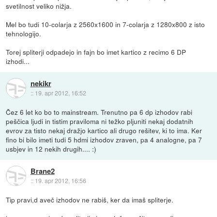
svetilnost veliko nižja.
Mel bo tudi 10-colarja z 2560x1600 in 7-colarja z 1280x800 z isto
tehnologijo.
Torej spliterji odpadejo in fajn bo imet kartico z recimo 6 DP
izhodi...
nekikr
::
19. apr 2012, 16:52
Čez 6 let ko bo to mainstream. Trenutno pa 6 dp izhodov rabi
peščica ljudi in tistim praviloma ni težko pljuniti nekaj dodatnih
evrov za tisto nekaj dražjo kartico ali drugo rešitev, ki to ima. Ker
fino bi bilo imeti tudi 5 hdmi izhodov zraven, pa 4 analogne, pa 7
usbjev in 12 nekih drugih.... :)
Brane2
::
19. apr 2012, 16:56
Tip pravi,d aveč izhodov ne rabiš, ker da imaš spliterje.