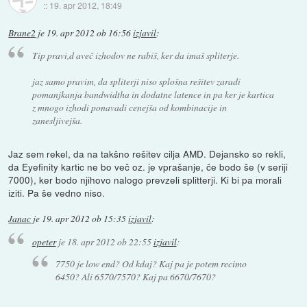
::
19. apr 2012, 18:49
Brane2
je
19. apr 2012 ob 16:56
izjavil
:
Tip pravi,d aveč izhodov ne rabiš, ker da imaš spliterje.
jaz samo pravim, da spliterji niso splošna rešitev zaradi
pomanjkanja bandwidtha in dodatne latence in pa ker je kartica
z mnogo izhodi ponavadi cenejša od kombinacije in
zanesljivejša.
Jaz sem rekel, da na takšno rešitev cilja AMD. Dejansko so rekli,
da Eyefinity kartic ne bo več oz. je vprašanje, če bodo še (v seriji
7000), ker bodo njihovo nalogo prevzeli splitterji. Ki bi pa morali
iziti. Pa še vedno niso.
Janac
je
19. apr 2012 ob 15:35
izjavil
:
opeter
je
18. apr 2012 ob 22:55
izjavil
:
7750 je low end? Od kdaj? Kaj pa je potem recimo
6450? Ali 6570/7570? Kaj pa 6670/7670?