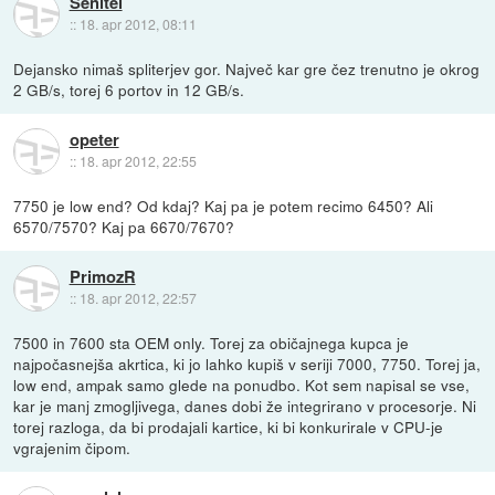
Senitel
::
18. apr 2012, 08:11
Dejansko nimaš spliterjev gor. Največ kar gre čez trenutno je okrog
2 GB/s, torej 6 portov in 12 GB/s.
opeter
::
18. apr 2012, 22:55
7750 je low end? Od kdaj? Kaj pa je potem recimo 6450? Ali
6570/7570? Kaj pa 6670/7670?
PrimozR
::
18. apr 2012, 22:57
7500 in 7600 sta OEM only. Torej za običajnega kupca je
najpočasnejša akrtica, ki jo lahko kupiš v seriji 7000, 7750. Torej ja,
low end, ampak samo glede na ponudbo. Kot sem napisal se vse,
kar je manj zmogljivega, danes dobi že integrirano v procesorje. Ni
torej razloga, da bi prodajali kartice, ki bi konkurirale v CPU-je
vgrajenim čipom.