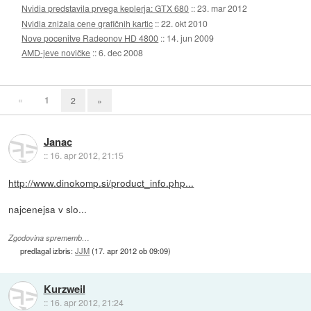
Nvidia predstavila prvega keplerja: GTX 680
::
23. mar 2012
Nvidia znižala cene grafičnih kartic
::
22. okt 2010
Nove pocenitve Radeonov HD 4800
::
14. jun 2009
AMD-jeve novičke
::
6. dec 2008
«
1
2
»
Janac
::
16. apr 2012, 21:15
http://www.dinokomp.si/product_info.php...
najcenejsa v slo...
Zgodovina sprememb…
predlagal izbris:
JJM
(
17. apr 2012 ob 09:09
)
Kurzweil
::
16. apr 2012, 21:24