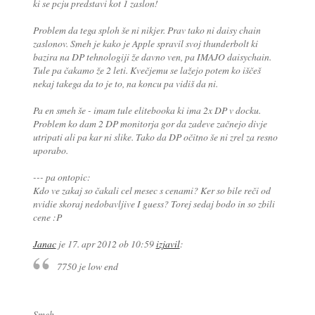
ki se pcju predstavi kot 1 zaslon!
Problem da tega sploh še ni nikjer. Prav tako ni daisy chain
zaslonov. Smeh je kako je Apple spravil svoj thunderbolt ki
bazira na DP tehnologiji že davno ven, pa IMAJO daisychain.
Tule pa čakamo že 2 leti. Kvečjemu se lažejo potem ko iščeš
nekaj takega da to je to, na koncu pa vidiš da ni.
Pa en smeh še - imam tule elitebooka ki ima 2x DP v docku.
Problem ko dam 2 DP monitorja gor da zadeve začnejo divje
utripati ali pa kar ni slike. Tako da DP očitno še ni zrel za resno
uporabo.
--- pa ontopic:
Kdo ve zakaj so čakali cel mesec s cenami? Ker so bile reči od
nvidie skoraj nedobavljive I guess? Torej sedaj bodo in so zbili
cene :P
Janac
je
17. apr 2012 ob 10:59
izjavil
:
7750 je low end
Smeh.