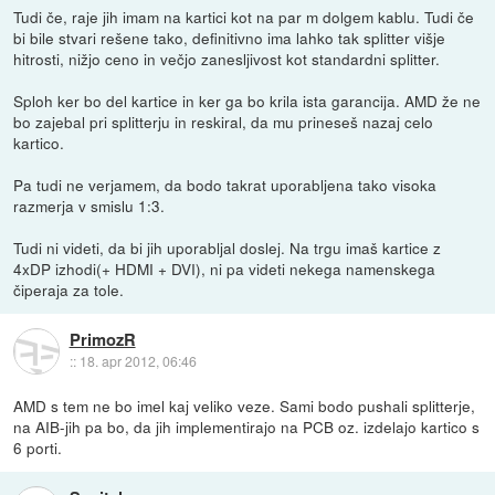
Tudi če, raje jih imam na kartici kot na par m dolgem kablu. Tudi če
bi bile stvari rešene tako, definitivno ima lahko tak splitter višje
hitrosti, nižjo ceno in večjo zanesljivost kot standardni splitter.
Sploh ker bo del kartice in ker ga bo krila ista garancija. AMD že ne
bo zajebal pri splitterju in reskiral, da mu prineseš nazaj celo
kartico.
Pa tudi ne verjamem, da bodo takrat uporabljena tako visoka
razmerja v smislu 1:3.
Tudi ni videti, da bi jih uporabljal doslej. Na trgu imaš kartice z
4xDP izhodi(+ HDMI + DVI), ni pa videti nekega namenskega
čiperaja za tole.
PrimozR
::
18. apr 2012, 06:46
AMD s tem ne bo imel kaj veliko veze. Sami bodo pushali splitterje,
na AIB-jih pa bo, da jih implementirajo na PCB oz. izdelajo kartico s
6 porti.