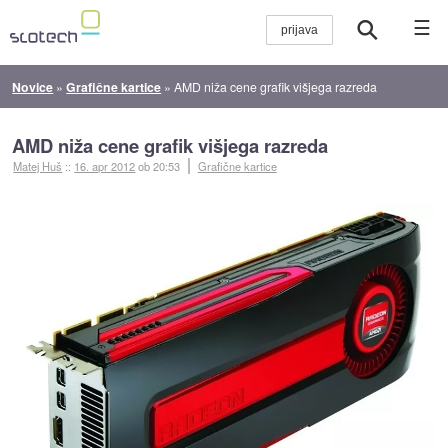
☰
Novice
»
Grafične kartice
»
AMD niža cene grafik višjega razreda
AMD niža cene grafik višjega razreda
Matej Huš
::
16. apr 2012
ob 20:53
Grafične kartice