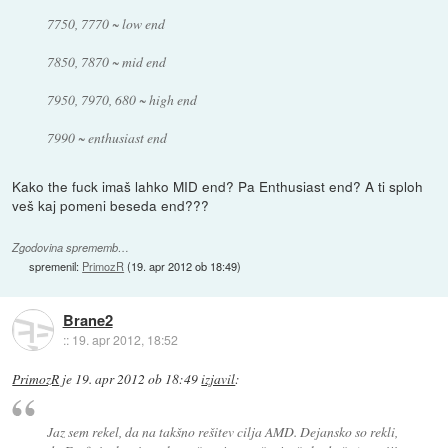
7750, 7770 ~ low end
7850, 7870 ~ mid end
7950, 7970, 680 ~ high end
7990 ~ enthusiast end
Kako the fuck imaš lahko MID end? Pa Enthusiast end? A ti sploh
veš kaj pomeni beseda end???
Zgodovina sprememb…
spremenil:
PrimozR
(
19. apr 2012 ob 18:49
)
Brane2
::
19. apr 2012, 18:52
PrimozR
je
19. apr 2012 ob 18:49
izjavil
:
Jaz sem rekel, da na takšno rešitev cilja AMD. Dejansko so rekli,