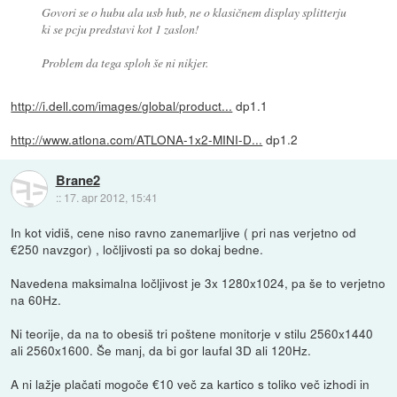
Govori se o hubu ala usb hub, ne o klasičnem display splitterju
ki se pcju predstavi kot 1 zaslon!
Problem da tega sploh še ni nikjer.
http://i.dell.com/images/global/product...
dp1.1
http://www.atlona.com/ATLONA-1x2-MINI-D...
dp1.2
Brane2
::
17. apr 2012, 15:41
In kot vidiš, cene niso ravno zanemarljive ( pri nas verjetno od
€250 navzgor) , ločljivosti pa so dokaj bedne.
Navedena maksimalna ločljivost je 3x 1280x1024, pa še to verjetno
na 60Hz.
Ni teorije, da na to obesiš tri poštene monitorje v stilu 2560x1440
ali 2560x1600. Še manj, da bi gor laufal 3D ali 120Hz.
A ni lažje plačati mogoče €10 več za kartico s toliko več izhodi in