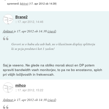
spremenil:
jlpktnst
(
17. apr 2012 ob 14:39
)
Brane2
::
17. apr 2012, 14:46
jlpktnst
je
17. apr 2012 ob 14:38
izjavil
:
Govori se o hubu ala usb hub, ne o klasičnem display splitterju
ki se pcju predstavi kot 1 zaslon!
Saj je vseeno. Ne glede na obliko moraš skozi en DP potem
spraviti bandwidth vseh monitorjev, to pa ne bo enostavno, sploh
pri višjih ločljivostih in frekvencah.
mihco
::
17. apr 2012, 15:22
jlpktnst
je
17. apr 2012 ob 14:38
izjavil
: