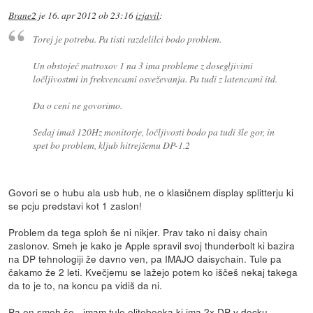
Brane2
je
16. apr 2012 ob 23:16
izjavil
:
Torej je potreba. Pa tisti razdelilci bodo problem.
Un obstoječ matroxov 1 na 3 ima probleme z dosegljivimi
ločljivostmi in frekvencami osveževanja. Pa tudi z latencami itd.
Da o ceni ne govorimo.
Sedaj imaš 120Hz monitorje, ločljivosti bodo pa tudi šle gor, in
spet bo problem, kljub hitrejšemu DP-1.2
Govori se o hubu ala usb hub, ne o klasičnem display splitterju ki
se pcju predstavi kot 1 zaslon!
Problem da tega sploh še ni nikjer. Prav tako ni daisy chain
zaslonov. Smeh je kako je Apple spravil svoj thunderbolt ki bazira
na DP tehnologiji že davno ven, pa IMAJO daisychain. Tule pa
čakamo že 2 leti. Kvečjemu se lažejo potem ko iščeš nekaj takega
da to je to, na koncu pa vidiš da ni.
Pa en smeh še - imam tule elitebooka ki ima 2x DP v docku.