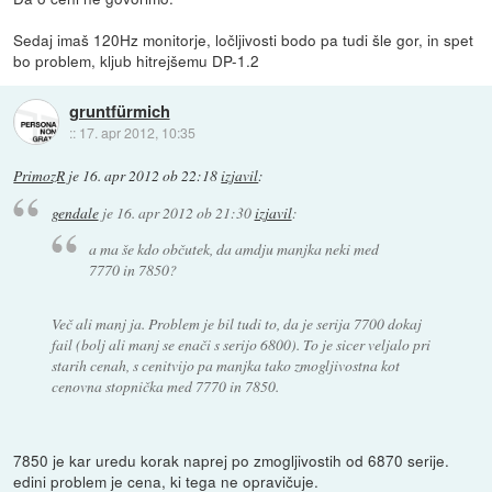
Sedaj imaš 120Hz monitorje, ločljivosti bodo pa tudi šle gor, in spet
bo problem, kljub hitrejšemu DP-1.2
gruntfürmich
::
17. apr 2012, 10:35
PrimozR
je
16. apr 2012 ob 22:18
izjavil
:
gendale
je
16. apr 2012 ob 21:30
izjavil
:
a ma še kdo občutek, da amdju manjka neki med
7770 in 7850?
Več ali manj ja. Problem je bil tudi to, da je serija 7700 dokaj
fail (bolj ali manj se enači s serijo 6800). To je sicer veljalo pri
starih cenah, s cenitvijo pa manjka tako zmogljivostna kot
cenovna stopnička med 7770 in 7850.
7850 je kar uredu korak naprej po zmogljivostih od 6870 serije.
edini problem je cena, ki tega ne opravičuje.