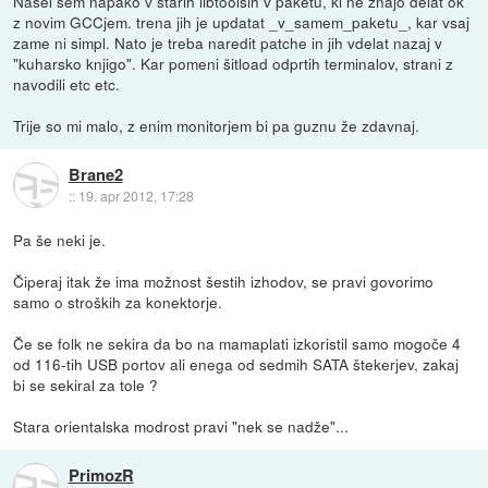
Našel sem napako v starih libtoolsih v paketu, ki ne znajo delat ok
z novim GCCjem. trena jih je updatat _v_samem_paketu_, kar vsaj
zame ni simpl. Nato je treba naredit patche in jih vdelat nazaj v
"kuharsko knjigo". Kar pomeni šitload odprtih terminalov, strani z
navodili etc etc.
Trije so mi malo, z enim monitorjem bi pa guznu že zdavnaj.
Brane2
::
19. apr 2012, 17:28
Pa še neki je.
Čiperaj itak že ima možnost šestih izhodov, se pravi govorimo
samo o stroških za konektorje.
Če se folk ne sekira da bo na mamaplati izkoristil samo mogoče 4
od 116-tih USB portov ali enega od sedmih SATA štekerjev, zakaj
bi se sekiral za tole ?
Stara orientalska modrost pravi "nek se nadže"...
PrimozR