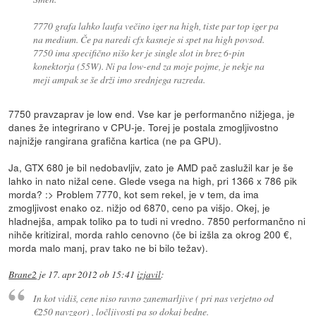
7770 grafa lahko laufa večino iger na high, tiste par top iger pa
na medium. Če pa naredi cfx kasneje si spet na high povsod.
7750 ima specifično nišo ker je single slot in brez 6-pin
konektorja (55W). Ni pa low-end za moje pojme, je nekje na
meji ampak se še drži imo srednjega razreda.
7750 pravzaprav je low end. Vse kar je performančno nižjega, je
danes že integrirano v CPU-je. Torej je postala zmogljivostno
najnižje rangirana grafična kartica (ne pa GPU).
Ja, GTX 680 je bil nedobavljiv, zato je AMD pač zaslužil kar je še
lahko in nato nižal cene. Glede vsega na high, pri 1366 x 786 pik
morda? :> Problem 7770, kot sem rekel, je v tem, da ima
zmogljivost enako oz. nižjo od 6870, ceno pa višjo. Okej, je
hladnejša, ampak toliko pa to tudi ni vredno. 7850 performančno ni
nihče kritiziral, morda rahlo cenovno (če bi izšla za okrog 200 €,
morda malo manj, prav tako ne bi bilo težav).
Brane2
je
17. apr 2012 ob 15:41
izjavil
:
In kot vidiš, cene niso ravno zanemarljive ( pri nas verjetno od
€250 navzgor) , ločljivosti pa so dokaj bedne.