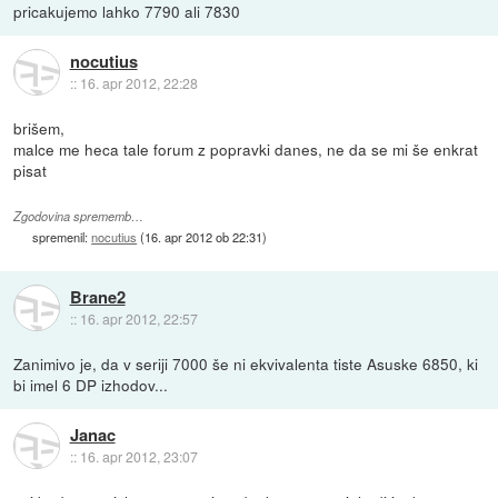
pricakujemo lahko 7790 ali 7830
nocutius
::
16. apr 2012, 22:28
brišem,
malce me heca tale forum z popravki danes, ne da se mi še enkrat
pisat
Zgodovina sprememb…
spremenil:
nocutius
(
16. apr 2012 ob 22:31
)
Brane2
::
16. apr 2012, 22:57
Zanimivo je, da v seriji 7000 še ni ekvivalenta tiste Asuske 6850, ki
bi imel 6 DP izhodov...
Janac
::
16. apr 2012, 23:07