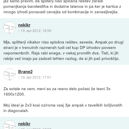
jaz samo pravim, da spliterji niso splošna rešitev zaradi
pomanjkanja bandwidtha in dodatne latence in pa ker je kartica z
mnogo izhodi ponavadi cenejša od kombinacije in zanesljivejša.
nekikr
::
19. apr 2012, 16:59
Mja, splitterji nikakor niso splošna rešitev, seveda. Ampak po drugi
strani je v trenutnih razmerah tudi cel kup DP izhodov povsem
nepomembnih. Raja rabi enega, v nekaj promilih dva. Tisti, ki jih
rabijo več imajo pa zadosti tehten razlog, da si jih pač privoščijo.
Brane2
::
19. apr 2012, 17:01
Za sotale ne vem, meni so za resno delo počasi že tesni 3x
1600x1200.
Moj ideal je 2x3 kosi oziroma vsaj 3je ampak v tavelikih ločljivostih
in diagonalah.
nekikr