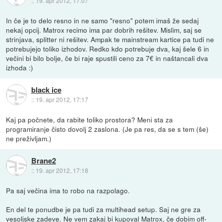
::
19. apr 2012, 17:07
In če je to delo resno in ne samo "resno" potem imaš že sedaj
nekaj opcij. Matrox recimo ima par dobrih rešitev. Mislim, saj se
strinjava, splitter ni rešitev. Ampak te mainstream kartice pa tudi ne
potrebujejo toliko izhodov. Redko kdo potrebuje dva, kaj šele 6 in
večini bi bilo bolje, če bi raje spustili ceno za 7€ in naštancali dva
izhoda :)
black ice
::
19. apr 2012, 17:17
Kaj pa počnete, da rabite toliko prostora? Meni sta za
programiranje čisto dovolj 2 zaslona. (Je pa res, da se s tem (še)
ne preživljam.)
Brane2
::
19. apr 2012, 17:18
Pa saj večina ima to robo na razpolago.
En del te ponudbe je pa tudi za multihead setup. Saj ne gre za
vesoljske zadeve. Ne vem zakaj bi kupoval Matrox, če dobim off-