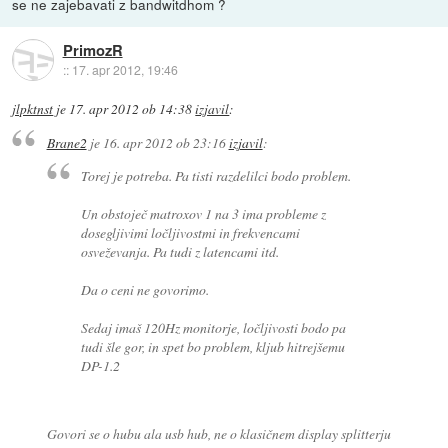
se ne zajebavati z bandwitdhom ?
PrimozR
::
17. apr 2012, 19:46
jlpktnst
je
17. apr 2012 ob 14:38
izjavil
:
Brane2
je
16. apr 2012 ob 23:16
izjavil
:
Torej je potreba. Pa tisti razdelilci bodo problem.
Un obstoječ matroxov 1 na 3 ima probleme z
dosegljivimi ločljivostmi in frekvencami
osveževanja. Pa tudi z latencami itd.
Da o ceni ne govorimo.
Sedaj imaš 120Hz monitorje, ločljivosti bodo pa
tudi šle gor, in spet bo problem, kljub hitrejšemu
DP-1.2
Govori se o hubu ala usb hub, ne o klasičnem display splitterju