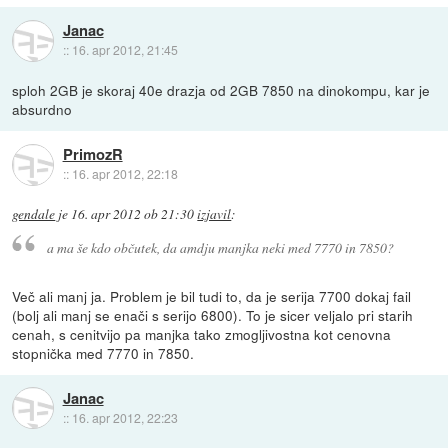
Janac
::
16. apr 2012, 21:45
sploh 2GB je skoraj 40e drazja od 2GB 7850 na dinokompu, kar je
absurdno
PrimozR
::
16. apr 2012, 22:18
gendale
je
16. apr 2012 ob 21:30
izjavil
:
a ma še kdo občutek, da amdju manjka neki med 7770 in 7850?
Več ali manj ja. Problem je bil tudi to, da je serija 7700 dokaj fail
(bolj ali manj se enači s serijo 6800). To je sicer veljalo pri starih
cenah, s cenitvijo pa manjka tako zmogljivostna kot cenovna
stopnička med 7770 in 7850.
Janac
::
16. apr 2012, 22:23