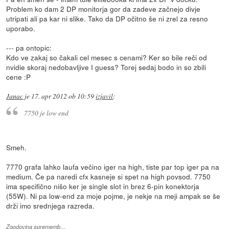
Problem ko dam 2 DP monitorja gor da zadeve začnejo divje
utripati ali pa kar ni slike. Tako da DP očitno še ni zrel za resno
uporabo.
--- pa ontopic:
Kdo ve zakaj so čakali cel mesec s cenami? Ker so bile reči od
nvidie skoraj nedobavljive I guess? Torej sedaj bodo in so zbili
cene :P
Janac
je
17. apr 2012 ob 10:59
izjavil
:
7750 je low end
Smeh.
7770 grafa lahko laufa večino iger na high, tiste par top iger pa na
medium. Če pa naredi cfx kasneje si spet na high povsod. 7750
ima specifično nišo ker je single slot in brez 6-pin konektorja
(55W). Ni pa low-end za moje pojme, je nekje na meji ampak se še
drži imo srednjega razreda.
Zgodovina sprememb…