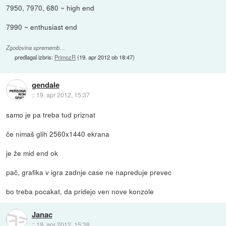
7950, 7970, 680 ~ high end
7990 ~ enthusiast end
Zgodovina sprememb…
predlagal izbris:
PrimozR
(
19. apr 2012 ob 18:47
)
gendale
::
19. apr 2012, 15:37
samo je pa treba tud priznat
če nimaš glih 2560x1440 ekrana
je že mid end ok
pač, grafika v igra zadnje case ne napreduje prevec
bo treba pocakat, da pridejo ven nove konzole
Janac
::
19. apr 2012, 15:38