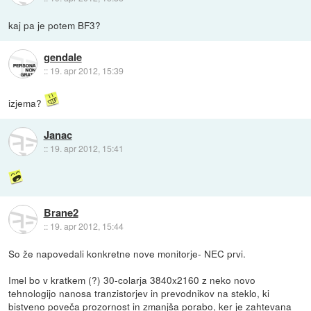
kaj pa je potem BF3?
gendale
::
19. apr 2012, 15:39
izjema?
Janac
::
19. apr 2012, 15:41
Brane2
::
19. apr 2012, 15:44
So že napovedali konkretne nove monitorje- NEC prvi.
Imel bo v kratkem (?) 30-colarja 3840x2160 z neko novo
tehnologijo nanosa tranzistorjev in prevodnikov na steklo, ki
bistveno poveča prozornost in zmanjša porabo, ker je zahtevana