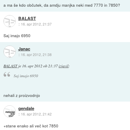
a ma še kdo občutek, da amdju manjka neki med 7770 in 7850?
BALAST
::
16. apr 2012, 21:37
Saj imajo 6950
Janac
::
16. apr 2012, 21:38
BALAST
je
16. apr 2012 ob 21:37
izjavil
:
Saj imajo 6950
nehali z proizvodnjo
gendale
::
16. apr 2012, 21:42
+stane enako ali več kot 7850