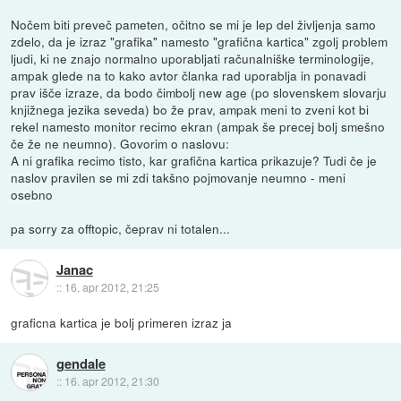
Nočem biti preveč pameten, očitno se mi je lep del življenja samo
zdelo, da je izraz "grafika" namesto "grafična kartica" zgolj problem
ljudi, ki ne znajo normalno uporabljati računalniške terminologije,
ampak glede na to kako avtor članka rad uporablja in ponavadi
prav išče izraze, da bodo čimbolj new age (po slovenskem slovarju
knjižnega jezika seveda) bo že prav, ampak meni to zveni kot bi
rekel namesto monitor recimo ekran (ampak še precej bolj smešno
če že ne neumno). Govorim o naslovu:
A ni grafika recimo tisto, kar grafična kartica prikazuje? Tudi če je
naslov pravilen se mi zdi takšno pojmovanje neumno - meni
osebno
pa sorry za offtopic, čeprav ni totalen...
Janac
::
16. apr 2012, 21:25
graficna kartica je bolj primeren izraz ja
gendale
::
16. apr 2012, 21:30