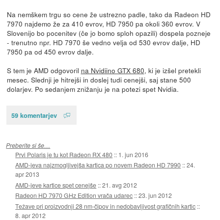
Na nemškem trgu so cene že ustrezno padle, tako da Radeon HD
7970 najdemo že za 410 evrov, HD 7950 pa okoli 360 evrov. V
Slovenijo bo pocenitev (če jo bomo sploh opazili) dospela pozneje
- trenutno npr. HD 7970 še vedno velja od 530 evrov dalje, HD
7950 pa od 450 evrov dalje.
S tem je AMD odgovoril
na Nvidiino GTX 680
, ki je izšel pretekli
mesec. Slednji je hitrejši in doslej tudi cenejši, saj stane 500
dolarjev. Po sedanjem znižanju je na potezi spet Nvidia.
59 komentarjev
Preberite si še…
Prvi Polaris je tu kot Radeon RX 480
::
1. jun 2016
AMD-jeva najzmogljivejša kartica po novem Radeon HD 7990
::
24.
apr 2013
AMD-jeve kartice spet cenejše
::
21. avg 2012
Radeon HD 7970 GHz Edition vrača udarec
::
23. jun 2012
Težave pri proizvodnji 28 nm-čipov in nedobavljivost grafičnih kartic
::
8. apr 2012