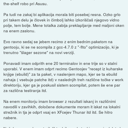
the-shelf robo pri Asusu.
Pa tudi ne zakaj bi aplikacija morala biti posebej resna. Ozko grlo
pri takem delu je človek in čimbolj lahko izkoriščaš njegovo vidno
polje, tem bolje. Mene totalka zabija preklapljanje med maljoni oken
na enem zaslonu.
Evo ravno sedaj se jebem recimo z enim bednim paketom na
gentooju, ki se ne scompila z gcc-4.7.0 z "-flto" optimizacijo, ki je
trenutno "šlager sezone" na novi verziji.
Ponavadi imam odprith ene 20 terminalov in ene trije so v stalni
uporabi. V enem imam odprt recimo Gentoojev "recept iz kuharske
knjige (ebuild)" za ta paket, v naslenjem mapo, kjer se ta ebuild
nahaja ( vsebuje patche itd) v naslednjih treh različne točke v work
direktoriju, kjer ga je poskusil sistem scompilat, potem še ene par
za različna testiranja itd.
Na enem monitorju imam browser z rezultati iskanj in različnimi
navodili v zavihkih, določene dokumente moram it iskat na lokalni
strežnik in tja je odprt vsaj en XFcejev Thunar itd itd. Se hitro
nabere.