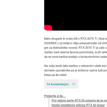
Malo drugače bi znalo biti z RTX 3070 Ti. Nosi 
GDDR6X z za tretjino višjo prepustnostjo od GDD
gre za dobrodošlo novost. RTX 3070 Ti je zato za 
razlike med obema tipoma pomnilnika, ki jih lahko
da se nove kartice bodejo s konkurenčnimi radeoni,
Na voljo bodo tako kartice v referenčni obliki kot
domače uporabnike pa je bržkone važna tudi potrd
treba pa še videti.
14 komentarjev
Preberite si še…
Prvi geforci serije RTX 50 prispejo še ta m
Nvidia predstavila geforce RTX 40 Super
: