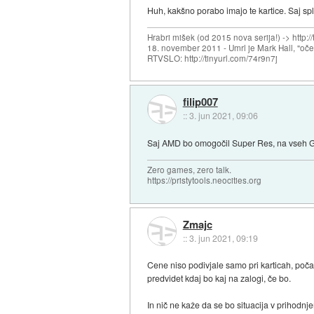
Huh, kakšno porabo imajo te kartice. Saj splo
Hrabri mišek (od 2015 nova serija!) -> http:/
18. november 2011 - Umrl je Mark Hall, "oč
RTVSLO: http://tinyurl.com/74r9n7j
filip007
::
3. jun 2021, 09:06
Saj AMD bo omogočil Super Res, na vseh GP
Zero games, zero talk.
https://pristytools.neocities.org
Zmajc
::
3. jun 2021, 09:19
Cene niso podivjale samo pri karticah, poč
predvidet kdaj bo kaj na zalogi, če bo.
In nič ne kaže da se bo situacija v prihodnje