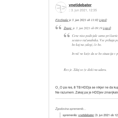
vnetidebater
::
3. jun 2021, 12:35
FireSnake
je
3. jun 2021 ob 11:02
izjavil
:
Zmajc
je
3. jun 2021 ob 09:19
izjavil
:
Cene niso podivjale samo pri karti
sestavo računalnika. Vse prihaja p
bo kaj na zalogi, če bo.
In nič ne kaže da se bo situacija v 
Res je. Zdaj so že diski na udaru.
O_O pa res, 8 TB HDDja se nikjer ne da kup
Ne razumem. Zakaj pa je HDDjev zmanjkal
Zgodovina sprememb…
spremenilo:
vnetidebater
(
3. jun 2021 ob 12