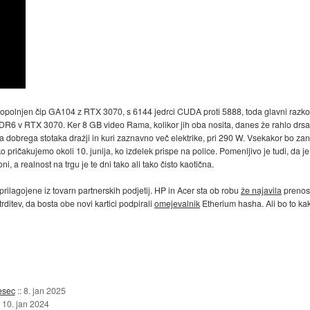
popolnjen čip GA104 z RTX 3070, s 6144 jedrci CUDA proti 5888, toda glavni razko
R6 v RTX 3070. Ker 8 GB video Rama, kolikor jih oba nosita, danes že rahlo drsa po
dobrega stotaka dražji in kuri zaznavno več elektrike, pri 290 W. Vsekakor bo zanim
 pričakujemo okoli 10. junija, ko izdelek prispe na police. Pomenljivo je tudi, da j
 a realnost na trgu je te dni tako ali tako čisto kaotična.
 prilagojene iz tovarn partnerskih podjetij. HP in Acer sta ob robu
že najavila
prenosn
itev, da bosta obe novi kartici podpirali
omejevalnik
Etherium hasha. Ali bo to kak
esec
::
8. jan 2025
:
10. jan 2024