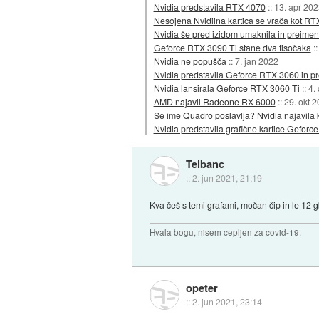
Nvidia predstavila RTX 4070
::
13. apr 202
Nesojena Nvidiina kartica se vrača kot RT
Nvidia še pred izidom umaknila in preim
Geforce RTX 3090 Ti stane dva tisočaka
:
Nvidia ne popušča
::
7. jan 2022
Nvidia predstavila Geforce RTX 3060 in 
Nvidia lansirala Geforce RTX 3060 Ti
::
4.
AMD najavil Radeone RX 6000
::
29. okt 
Se ime Quadro poslavlja? Nvidia najavila
Nvidia predstavila grafične kartice Geforc
Telbanc
::
2. jun 2021, 21:19
Kva češ s temi grafami, močan čip in le 12 
Hvala bogu, nisem cepljen za covid-19.
opeter
::
2. jun 2021, 23:14