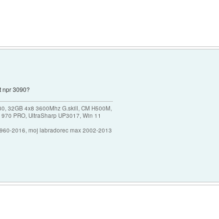
ot npr 3090?
30, 32GB 4x8 3600Mhz G.skill, CM H500M,
 970 PRO, UltraSharp UP3017, Win 11
1960-2016, moj labradorec max 2002-2013