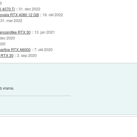
3
X 4070 Ti
::
31. dec 2022
enovala RTX 4080 12 GB
::
16. okt 2022
:
31. mar 2022
prenosniške RTX 30
::
13. jan 2021
 dec 2020
2020
 kartice RTX A6000
::
7. okt 2020
e RTX 30
::
2. sep 2020
gb vrama.