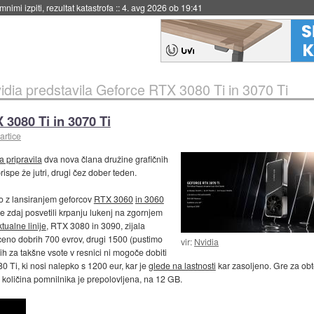
eto za večkratno uporabo
::
4. avg 2026 ob 19:41
idia predstavila Geforce RTX 3080 Ti in 3070 Ti
 3080 Ti in 3070 Ti
artice
a pripravila
dva nova člana družine grafičnih
ispe že jutri, drugi čez dober teden.
to z lansiranjem geforcov
RTX 3060
in 3060
e zdaj posvetili krpanju lukenj na zgornjem
tualne linije
, RTX 3080 in 3090, zijala
ceno dobrih 700 evrov, drugi 1500 (pustimo
vir:
Nvidia
jih za takšne vsote v resnici ni mogoče dobiti
0 Ti, ki nosi nalepko s 1200 eur, kar je
glede na lastnosti
kar zasoljeno. Gre za ob
 količina pomnilnika je prepolovljena, na 12 GB.