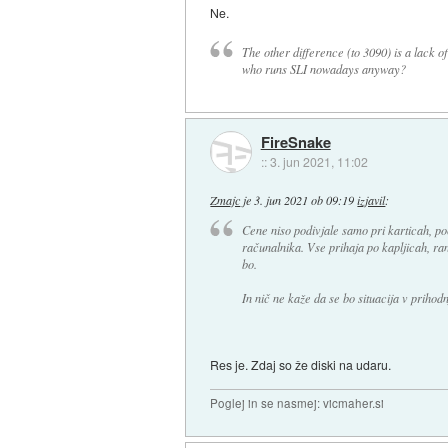
Ne.
The other difference (to 3090) is a lack 
who runs SLI nowadays anyway?
FireSnake
::
3. jun 2021, 11:02
Zmajc
je
3. jun 2021 ob 09:19
izjavil
:
Cene niso podivjale samo pri karticah, p
računalnika. Vse prihaja po kapljicah, ra
bo.
In nič ne kaže da se bo situacija v prihodn
Res je. Zdaj so že diski na udaru.
Poglej in se nasmej: vicmaher.si