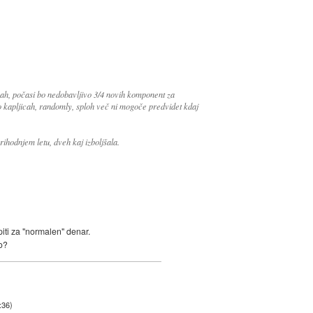
cah, počasi bo nedobavljivo 3/4 novih komponent za
o kapljicah, randomly, sploh več ni mogoče predvidet kdaj
prihodnjem letu, dveh kaj izboljšala.
iti za "normalen" denar.
o?
:36
)