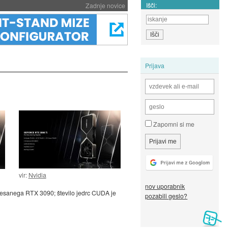
Išči:
Zadnje novice
Prijava
Zapomni si me
vir:
Nvidia
nov uporabnik
tesanega RTX 3090; število jedrc CUDA je
pozabili geslo?