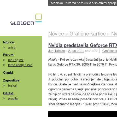
Evropska vesoljska agencija razvija svojo rak
Novice
»
Grafične kartice
»
Nv
Novice
Nvidia predstavila Geforce RTX
arhiv
Jurij Kristan
::
2. jun 2021
ob 21:04
Grafične k
Forum
Nvidia
- Kot se je že nekaj časa šušljalo, je
Nvidi
mali oglasi
kartic Geforce RTX 30, 3080 Ti in 3070 Ti. Prvi pr
teme zadnjih 24h
Članki
Po tem, ko so pri Nvidii na prehodu v letošnje le
Ti
popolnili ponudbo na srednjem delu trga, so s
Zaposlitve
koncu. Doslej je med najmočnejšima članoma
ak
brskaj
ogromna cenovna luknja: prvi nosi priporočeno 
Ostalo
za hip ob strani dejstvo, da so cene podivjale in 
pravila
nikjer). Vmes so sedaj posadili novinca, RTX 308
sicer neznatno manjše - 10240 proti 10496, toda