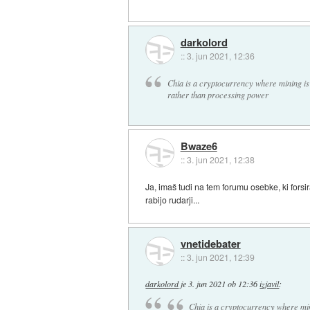
darkolord
::
3. jun 2021, 12:36
Chia is a cryptocurrency where mining is 
rather than processing power
Bwaze6
::
3. jun 2021, 12:38
Ja, imaš tudi na tem forumu osebke, ki forsi
rabijo rudarji...
vnetidebater
::
3. jun 2021, 12:39
darkolord
je
3. jun 2021 ob 12:36
izjavil
:
Chia is a cryptocurrency where min