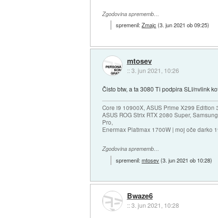
Zgodovina sprememb…
spremenil:
Zmajc
(
3. jun 2021 ob 09:25
)
mtosev
::
3. jun 2021, 10:26
Čisto btw, a ta 3080 Ti podpira SLI/nvlink k
Core i9 10900X, ASUS Prime X299 Edition 
ASUS ROG Strix RTX 2080 Super, Samsung
Pro,
Enermax Platimax 1700W | moj oče darko 
Zgodovina sprememb…
spremenil:
mtosev
(
3. jun 2021 ob 10:28
)
Bwaze6
::
3. jun 2021, 10:28