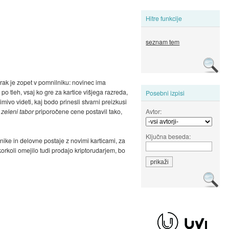
Hitre funkcije
seznam tem
rak je zopet v pomnilniku: novinec ima
 tleh, vsaj ko gre za kartice višjega razreda,
Posebni izpisi
ivo videti, kaj bodo prinesli stvarni preizkusi
Avtor:
e
zeleni tabor
priporočene cene postavil tako,
Ključna beseda:
ike in delovne postaje z novimi karticami, za
orkoli omejilo tudi prodajo kriptorudarjem, bo