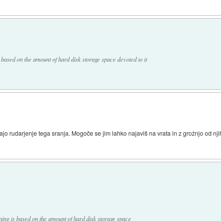
based on the amount of hard disk storage space devoted to it
rajo rudarjenje tega sranja. Mogoče se jim lahko najaviš na vrata in z grožnjo od nj
ing is based on the amount of hard disk storage space