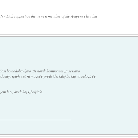
of NV-Link support on the newest member of the Ampere clan, but
očasi bo nedobavljivo 3/4 novih komponent za sestavo
ndomly, sploh več ni mogoče predvidet kdaj bo kaj na zalogi, če
jem letu, dveh kaj izboljšala.