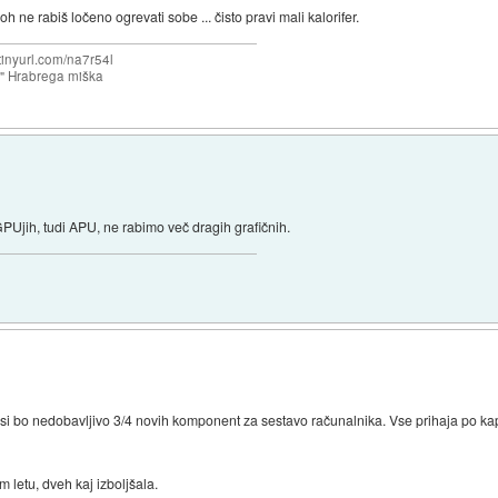
h ne rabiš ločeno ogrevati sobe ... čisto pravi mali kalorifer.
/tinyurl.com/na7r54l
e" Hrabrega miška
Ujih, tudi APU, ne rabimo več dragih grafičnih.
asi bo nedobavljivo 3/4 novih komponent za sestavo računalnika. Vse prihaja po ka
m letu, dveh kaj izboljšala.