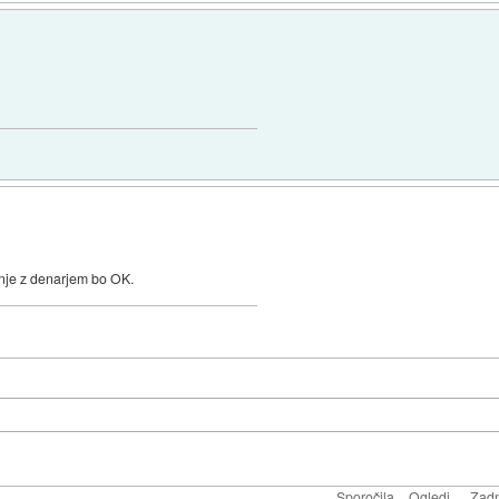
nje z denarjem bo OK.
Sporočila
Ogledi
Zadn