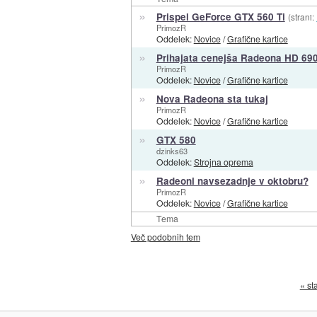
»
Prispel GeForce GTX 560 Ti
(strani:
PrimozR
Oddelek:
Novice
/
Grafične kartice
»
Prihajata cenejša Radeona HD 69
PrimozR
Oddelek:
Novice
/
Grafične kartice
»
Nova Radeona sta tukaj
PrimozR
Oddelek:
Novice
/
Grafične kartice
»
GTX 580
dzinks63
Oddelek:
Strojna oprema
»
Radeoni navsezadnje v oktobru?
PrimozR
Oddelek:
Novice
/
Grafične kartice
Tema
Več podobnih tem
« st