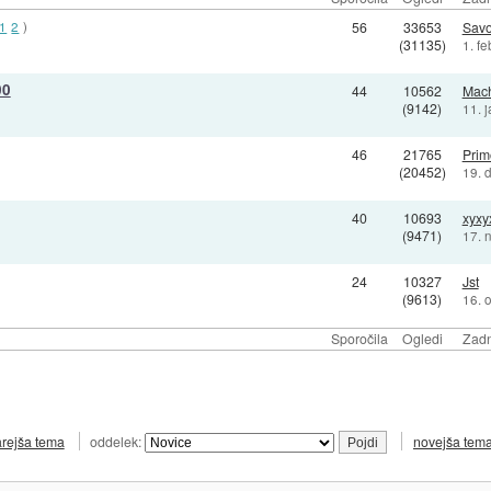
1
2
)
56
33653
Sav
(31135)
1. f
00
44
10562
Mach
(9142)
11. 
46
21765
Pri
(20452)
19. 
40
10693
xyxy
(9471)
17. 
24
10327
Jst
(9613)
16. 
Sporočila
Ogledi
Zadn
arejša tema
oddelek:
novejša tem