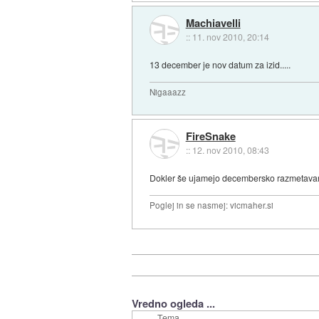
Machiavelli
::
11. nov 2010, 20:14
13 december je nov datum za izid.....
Nigaaazz
FireSnake
::
12. nov 2010, 08:43
Dokler še ujamejo decembersko razmetava
Poglej in se nasmej: vicmaher.si
Vredno ogleda ...
Tema