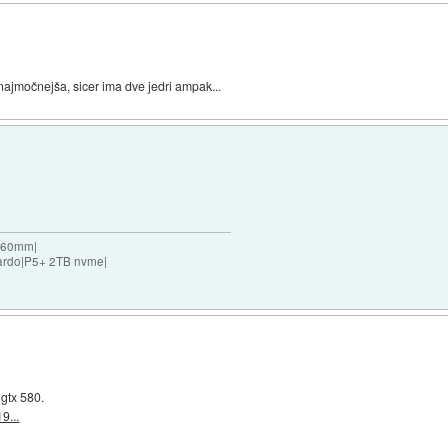
ajmočnejša, sicer ima dve jedri ampak...
 360mm|
ardo|P5+ 2TB nvme|
 gtx 580.
9...