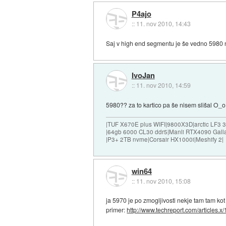
P4ajo
::
11. nov 2010, 14:43
Saj v high end segmentu je še vedno 5980 n
IvoJan
::
11. nov 2010, 14:59
5980?? za to kartico pa še nisem slišal O_o
|TUF X670E plus WIFI|9800X3D|arctic LF3
|64gb 6000 CL30 ddr5|Manli RTX4090 Gall
|P3+ 2TB nvme|Corsair HX1000i|Meshify 2|
win64
::
11. nov 2010, 15:08
ja 5970 je po zmogljivosti nekje tam tam kot
primer:
http://www.techreport.com/articles.x/1