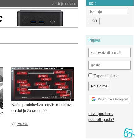
Išči:
Zadnje novice
Prijava
Zapomni si me
Načrt predstavitve novih modelov -
en del je že uresničen
lko
nov uporabnik
pozabili geslo?
vir:
Hexus