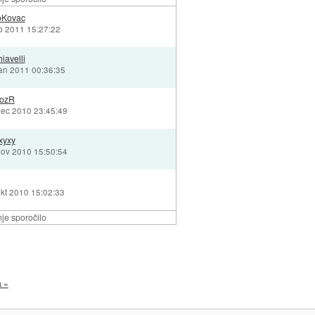
oKovac
eb 2011 15:27:22
iavelli
jan 2011 00:36:35
mozR
dec 2010 23:45:49
xyxy
nov 2010 15:50:54
okt 2010 15:02:33
je sporočilo
a »