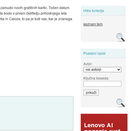
o zamudo novih grafičnih kartic. Točen datum
Hitre funkcije
da bodo v prvem četrtletju prihodnjega leta
ks in Caicos, to pa je tudi vse, kar je znanega
seznam tem
Posebni izpisi
Avtor:
Ključna beseda: