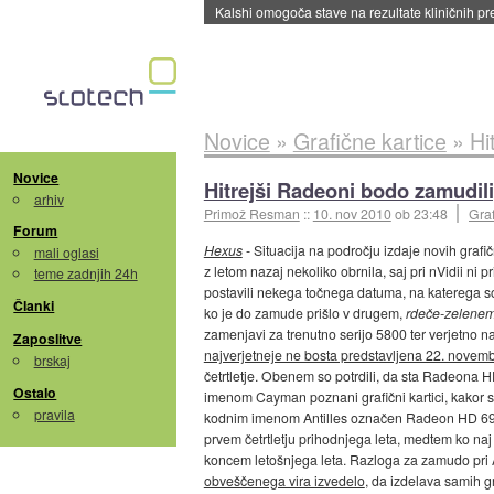
Kalshi omogoča stave na rezultate kliničnih pr
Novice
»
Grafične kartice
»
Hi
Novice
Hitrejši Radeoni bodo zamudili
arhiv
Primož Resman
::
10. nov 2010
ob 23:48
Graf
Forum
Hexus
- Situacija na področju izdaje novih grafičn
mali oglasi
z letom nazaj nekoliko obrnila, saj pri nVidii ni 
teme zadnjih 24h
postavili nekega točnega datuma, na katerega s
Članki
ko je do zamude prišlo v drugem,
rdeče-zelene
zamenjavi za trenutno serijo 5800 ter verjetno
Zaposlitve
najverjetneje ne bosta predstavljena 22. novem
brskaj
četrtletje. Obenem so potrdili, da sta Radeona
Ostalo
imenom Cayman poznani grafični kartici, kakor 
pravila
kodnim imenom Antilles označen Radeon HD 6990
prvem četrtletju prihodnjega leta, medtem ko naj b
koncem letošnjega leta. Razloga za zamudo pri 
obveščenega vira izvedelo
, da izdelava samih g