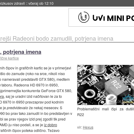
eizkusov zdravil
::
včeraj ob 12:10
trejši Radeoni bodo zamudili, potrjena imena
, potrjena imena
ične kartice
ih čipov in grafičnih kartic se je v primerjavi
prišlo do zamude (roko na srce, nikoli niso
o nameravali predstaviti GTX 580), medtem
m
taboru. Radeona HD 6970 in 6950,
 najprimernejša konkurenta GeForce GTX 580,
bra
, saj je uradni izid načrtovan le za to
 HD 6970 in 6950 pravzaprav pod kodnim
se je
predvidevalo
že nekaj mesecev. S
Problematični mali čipi za duši
 bo prav tako zamudil in bo predstavljen v
R22
i se prav njegov izid prej zgodil tik pred
AMD-ju niso podali, a se je
iz dobro
vir:
Hexus
rafičnih čipov poteka odlično. Težavo