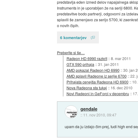
predstavlja eden izmed delov napajalnega sklop
Instruments in je uporabljen že na seriji 6800. 
predstavitve bodo partnerji, odgovorni za izdelav
splavili še zamenjavo za serijo 5700, ki zaenkrat
o novih čipih.
6 komentarjev
Preberite si še…
Radeon HD 6990 razkrit
::
8. mar 2011
GTX 590 prihaja
::
31. jan 2011
AMD pokazal Radeon HD 6990
::
30. jan 
AMD splavil Radeone iz serije 6700
::
22. 
Prihajata cenejša Radeona HD 6900
::
10.
Nova Radeona sta tukaj
::
16. dec 2010
Novi Radeoni in GeForci v decembru
::
17
gendale
::
11. nov 2010, 09:47
upam da ju izdajo čim prej, tudi high end 