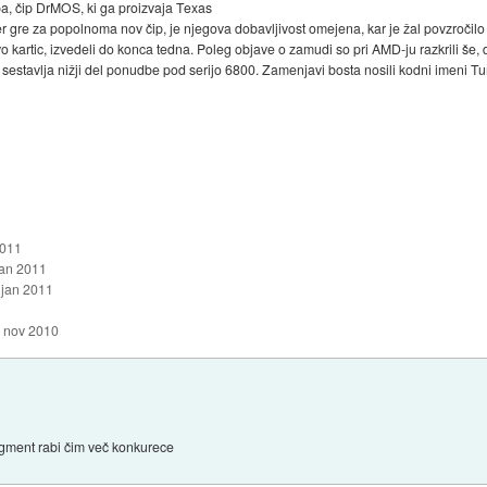
a, čip DrMOS, ki ga proizvaja Texas
Ker gre za popolnoma nov čip, je njegova dobavljivost omejena, kar je žal povzročil
o kartic, izvedeli do konca tedna. Poleg objave o zamudi so pri AMD-ju razkrili še, 
 sestavlja nižji del ponudbe pod serijo 6800. Zamenjavi bosta nosili kodni imeni Tur
2011
jan 2011
 jan 2011
. nov 2010
segment rabi čim več konkurece