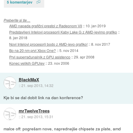
5 komentarjev
Preberite si še…
AMD napada grafični prestol z Radeonom VII
::
10. jan 2019
Predstavljeni Intelovi procesorji Kaby Lake G z AMD-jevimo grafiko
::
8. jan 2018
Novi Intelovi procesorji bodo z AMD-jevo grafiko!
::
8. nov 2017
Bo na 20 nm prvi Xbox One?
::
5. nov 2014
Prvi superračunalnik z GPU asistenco
::
29. apr 2008
Konec velikih GPUjev
::
23. nov 2006
BlackMaX
::
21. sep 2013, 14:32
Kje bi se dal dobit link na dan konference?
mrTwelveTrees
::
21. sep 2013, 15:31
malce off: pogrešam nove, naprednejše chipsete za plate, amd