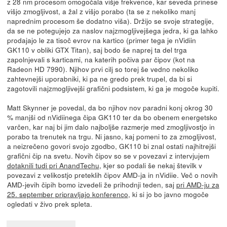
z 28 nm procesom omogočala višje frekvence, kar seveda prinese
višjo zmogljivost, a žal z višjo porabo (ta se z nekoliko manj
naprednim procesom še dodatno viša). Držijo se svoje strategije,
da se ne potegujejo za naslov najzmogljivejšega jedra, ki ga lahko
prodajajo le za tisoč evrov na kartico (primer tega je nVidiin
GK110 v obliki GTX Titan), saj bodo še naprej ta del trga
zapolnjevali s karticami, na katerih počiva par čipov (kot na
Radeon HD 7990). Njihov prvi cilj so torej še vedno nekoliko
zahtevnejši uporabniki, ki pa ne gredo prek trupel, da bi si
zagotovili najzmogljivejši grafični podsistem, ki ga je mogoče kupiti.
Matt Skynner je povedal, da bo njihov nov paradni konj okrog 30
% manjši od nVidiinega čipa GK110 ter da bo obenem energetsko
varčen, kar naj bi jim dalo najboljše razmerje med zmogljivostjo in
porabo ta trenutek na trgu. Ni jasno, kaj pomeni to za zmogljivost,
a neizrečeno govori svojo zgodbo, GK110 bi znal ostati najhitrejši
grafični čip na svetu. Novih čipov so se v povezavi z intervjujem
dotaknili tudi pri AnandTechu
, kjer so podali še nekaj številk v
povezavi z velikostjo preteklih čipov AMD-ja in nVidiie. Več o novih
AMD-jevih čipih bomo izvedeli že prihodnji teden, saj
pri AMD-ju za
25. september pripravljajo konferenco
, ki si jo bo javno mogoče
ogledati v živo prek spleta.