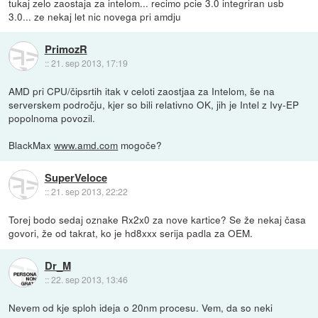
tukaj zelo zaostaja za intelom... recimo pcie 3.0 integriran usb
3.0... ze nekaj let nic novega pri amdju
PrimozR
::
21. sep 2013, 17:19
AMD pri CPU/čipsrtih itak v celoti zaostjaa za Intelom, še na
serverskem področju, kjer so bili relativno OK, jih je Intel z Ivy-EP
popolnoma povozil.
BlackMax
www.amd.com
mogoče?
SuperVeloce
::
21. sep 2013, 22:22
Torej bodo sedaj oznake Rx2x0 za nove kartice? Se že nekaj časa
govori, že od takrat, ko je hd8xxx serija padla za OEM.
Dr_M
::
22. sep 2013, 13:46
Nevem od kje sploh ideja o 20nm procesu. Vem, da so neki