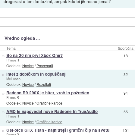
drogerasi o tem fantaziral, ampak kdo bi jih resno jemal?
Vredno ogleda ...
Tema
Sporočila
»
Bo na 20 nm prvi Xbox One?
18
PrimozR
Oddelek:
Novice
/
Procesorji
»
Intel z dobičkom in odpuščanji
32
McHusch
Oddelek:
Novice
/
Rezultati
»
Radeon R9 290X je hiter, vroč in požrešen
94
PrimozR
Oddelek:
Novice
/
Grafične kartice
»
AMD je napovedal nove Radeone in TrueAudio
55
PrimozR
Oddelek:
Novice
/
Grafične kartice
»
GeForce GTX Titan - najhitrejši grafični čip na svetu
101
PrimozR