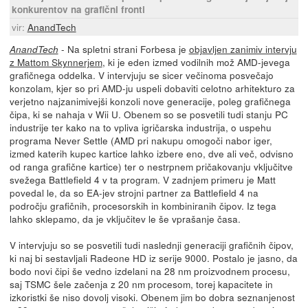
konkurentov na grafični fronti
vir:
AnandTech
- Na spletni strani Forbesa je
objavljen zanimiv intervju
AnandTech
z Mattom Skynnerjem
, ki je eden izmed vodilnih mož AMD-jevega
grafičnega oddelka. V intervjuju se sicer večinoma posvečajo
konzolam, kjer so pri AMD-ju uspeli dobaviti celotno arhitekturo za
verjetno najzanimivejši konzoli nove generacije, poleg grafičnega
čipa, ki se nahaja v Wii U. Obenem so se posvetili tudi stanju PC
industrije ter kako na to vpliva igričarska industrija, o uspehu
programa Never Settle (AMD pri nakupu omogoči nabor iger,
izmed katerih kupec kartice lahko izbere eno, dve ali več, odvisno
od ranga grafične kartice) ter o nestrpnem pričakovanju vključitve
svežega Battlefield 4 v ta program. V zadnjem primeru je Matt
povedal le, da so EA-jev strojni partner za Battlefield 4 na
področju grafičnih, procesorskih in kombiniranih čipov. Iz tega
lahko sklepamo, da je vključitev le še vprašanje časa.
V intervjuju so se posvetili tudi naslednji generaciji grafičnih čipov,
ki naj bi sestavljali Radeone HD iz serije 9000. Postalo je jasno, da
bodo novi čipi še vedno izdelani na 28 nm proizvodnem procesu,
saj TSMC šele začenja z 20 nm procesom, torej kapacitete in
izkoristki še niso dovolj visoki. Obenem jim bo dobra seznanjenost