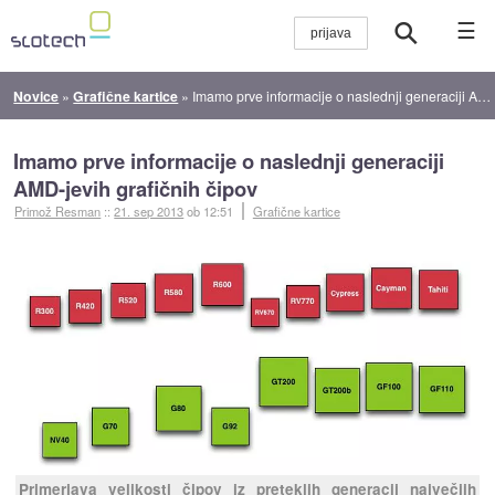
☰
Novice
»
Grafične kartice
»
Imamo prve informacije o naslednji generaciji AMD-jevih grafičnih čipov
Imamo prve informacije o naslednji generaciji
AMD-jevih grafičnih čipov
Primož Resman
::
21. sep 2013
ob 12:51
Grafične kartice
Primerjava velikosti čipov iz preteklih generacij največjih