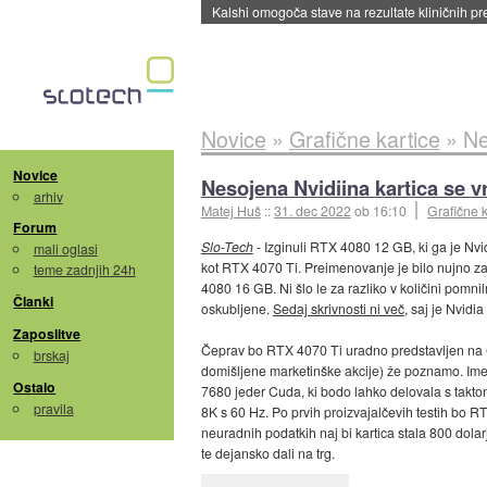
Kalshi omogoča stave na rezultate kliničnih pr
Novice
»
Grafične kartice
»
Ne
Novice
Nesojena Nvidiina kartica se v
arhiv
Matej Huš
::
31. dec 2022
ob 16:10
Grafične k
Forum
Slo-Tech
- Izginuli RTX 4080 12 GB, ki ga je Nv
mali oglasi
kot RTX 4070 Ti. Preimenovanje je bilo nujno z
teme zadnjih 24h
4080 16 GB. Ni šlo le za razliko v količini pomni
Članki
oskubljene.
Sedaj skrivnosti ni več
, saj je Nvidi
Zaposlitve
Čeprav bo RTX 4070 Ti uradno predstavljen na CE
brskaj
domišljene marketinške akcije) že poznamo. Im
Ostalo
7680 jeder Cuda, ki bodo lahko delovala s taktom
pravila
8K s 60 Hz. Po prvih proizvajalčevih testih bo 
neuradnih podatkih naj bi kartica stala 800 dola
te dejansko dali na trg.