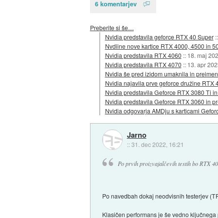
6 komentarjev
Preberite si še…
Nvidia predstavila geforce RTX 40 Super
:
Nvdiine nove kartice RTX 4000, 4500 in 5
Nvidia predstavila RTX 4060
::
18. maj 20
Nvidia predstavila RTX 4070
::
13. apr 202
Nvidia še pred izidom umaknila in preim
Nvidia najavila prve geforce družine RTX 
Nvidia predstavila Geforce RTX 3080 Ti in
Nvidia predstavila Geforce RTX 3060 in 
Nvidia odgovarja AMDju s karticami Gefo
Jarno
::
31. dec 2022, 16:21
Po prvih proizvajalčevih testih bo RTX 4
Po navedbah dokaj neodvisnih testerjev (
Klasičen performans je še vedno ključnega 