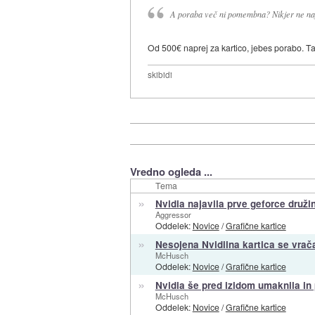
A poraba več ni pomembna? Nikjer ne na
Od 500€ naprej za kartico, jebes porabo. T
skibidi
Vredno ogleda ...
Tema
»
Nvidia najavila prve geforce druž
Aggressor
Oddelek:
Novice
/
Grafične kartice
»
Nesojena Nvidiina kartica se vrač
McHusch
Oddelek:
Novice
/
Grafične kartice
»
Nvidia še pred izidom umaknila i
McHusch
Oddelek:
Novice
/
Grafične kartice