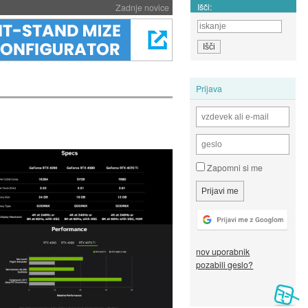
Išči:
Zadnje novice
Prijava
Zapomni si me
nov uporabnik
pozabili geslo?