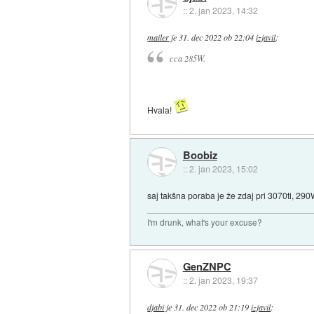
::
2. jan 2023, 14:32
mailer
je
31. dec 2022 ob 22:04
izjavil
:
cca 285W.
Hvala!
Boobiz
::
2. jan 2023, 15:02
saj takšna poraba je že zdaj pri 3070ti, 
I'm drunk, what's your excuse?
GenZNPC
::
2. jan 2023, 19:37
djabi
je
31. dec 2022 ob 21:19
izjavil
: