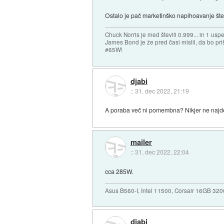
Ostalo je pač marketinško napihoavanje šte
Chuck Norris je med števili 0.999... in 1 usp
James Bond je že pred časi mislil, da bo priš
#65W!
djabi
::
31. dec 2022, 21:19
A poraba več ni pomembna? Nikjer ne najd
mailer
::
31. dec 2022, 22:04
cca 285W.
Asus B560-I, Intel 11500, Corsair 16GB 3
djabi