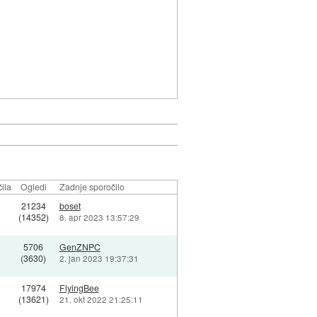
ila
Ogledi
Zadnje sporočilo
21234
boset
(14352)
8. apr 2023 13:57:29
5706
GenZNPC
(3630)
2. jan 2023 19:37:31
1
17974
FlyingBee
(13621)
21. okt 2022 21:25:11