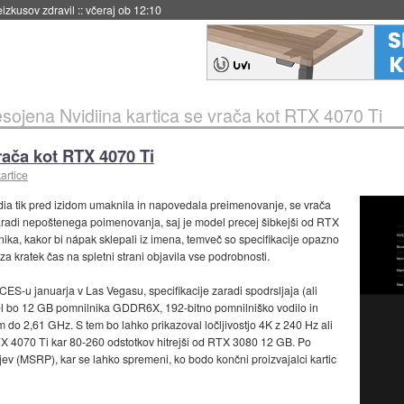
eizkusov zdravil
::
včeraj ob 12:10
sojena Nvidiina kartica se vrača kot RTX 4070 Ti
rača kot RTX 4070 Ti
artice
idia tik pred izidom umaknila in napovedala preimenovanje, se vrača
aradi nepoštenega poimenovanja, saj je model precej šibkejši od RTX
lnika, kakor bi nápak sklepali iz imena, temveč so specifikacije opazno
a za kratek čas na spletni strani objavila vse podrobnosti.
S-u januarja v Las Vegasu, specifikacije zaradi spodrsljaja (ali
el bo 12 GB pomnilnika GDDR6X, 192-bitno pomnilniško vodilo in
 do 2,61 GHz. S tem bo lahko prikazoval ločljivostjo 4K z 240 Hz ali
RTX 4070 Ti kar 80-260 odstotkov hitrejši od RTX 3080 12 GB. Po
rjev (MSRP), kar se lahko spremeni, ko bodo končni proizvajalci kartic