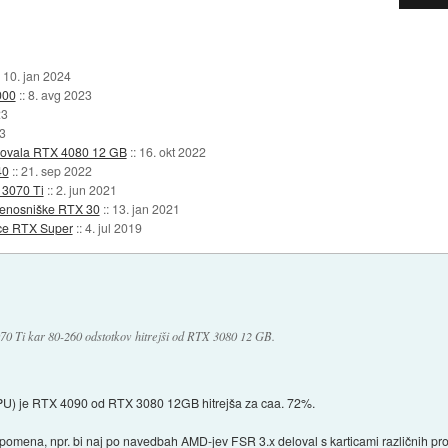
:
10. jan 2024
000
::
8. avg 2023
23
3
enovala RTX 4080 12 GB
::
16. okt 2022
40
::
21. sep 2022
 3070 Ti
::
2. jun 2021
prenosniške RTX 30
::
13. jan 2021
rce RTX Super
::
4. jul 2019
070 Ti kar 80-260 odstotkov hitrejši od RTX 3080 12 GB.
TPU) je RTX 4090 od RTX 3080 12GB hitrejša za caa. 72%.
pomena, npr. bi naj po navedbah AMD-jev FSR 3.x deloval s karticami različnih pro