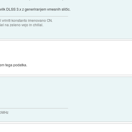
vilk DLSS 3.x z generiranjem vmesnih sličic.
el vriniti konstanto imenovano CN.
el na zeleno vejo in chillal.
em tega podatka.
200MHz