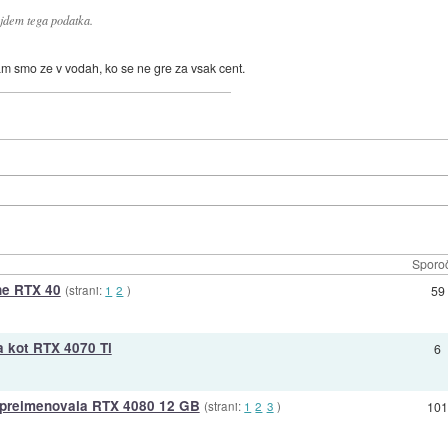
jdem tega podatka.
am smo ze v vodah, ko se ne gre za vsak cent.
Sporoč
ine RTX 40
(strani:
1
2
)
59
a kot RTX 4070 Ti
6
n preimenovala RTX 4080 12 GB
(strani:
1
2
3
)
10