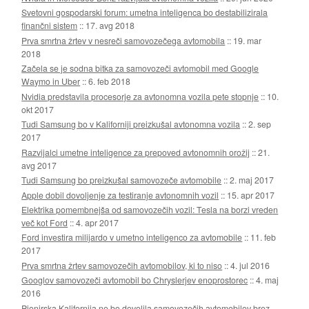
Svetovni gospodarski forum: umetna inteligenca bo destabilizirala
finančni sistem
::
17. avg 2018
Prva smrtna žrtev v nesreči samovozečega avtomobila
::
19. mar
2018
Začela se je sodna bitka za samovozeči avtomobil med Google
Waymo in Uber
::
6. feb 2018
Nvidia predstavila procesorje za avtonomna vozila pete stopnje
::
10.
okt 2017
Tudi Samsung bo v Kaliforniji preizkušal avtonomna vozila
::
2. sep
2017
Razvijalci umetne inteligence za prepoved avtonomnih orožij
::
21.
avg 2017
Tudi Samsung bo preizkušal samovozeče avtomobile
::
2. maj 2017
Apple dobil dovoljenje za testiranje avtonomnih vozil
::
15. apr 2017
Elektrika pomembnejša od samovozečih vozil: Tesla na borzi vreden
več kot Ford
::
4. apr 2017
Ford investira milijardo v umetno inteligenco za avtomobile
::
11. feb
2017
Prva smrtna žrtev samovozečih avtomobilov, ki to niso
::
4. jul 2016
Googlov samovozeči avtomobil bo Chryslerjev enoprostorec
::
4. maj
2016
Pionirska Kalifornija ne bo dovolila samovozečih avtomobilov brez