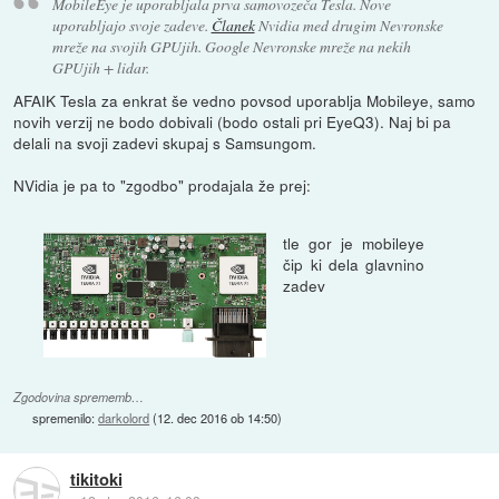
MobileEye je uporabljala prva samovozeča Tesla. Nove
uporabljajo svoje zadeve.
Članek
Nvidia med drugim Nevronske
mreže na svojih GPUjih. Google Nevronske mreže na nekih
GPUjih + lidar.
AFAIK Tesla za enkrat še vedno povsod uporablja Mobileye, samo
novih verzij ne bodo dobivali (bodo ostali pri EyeQ3). Naj bi pa
delali na svoji zadevi skupaj s Samsungom.
NVidia je pa to "zgodbo" prodajala že prej:
tle gor je mobileye
čip ki dela glavnino
zadev
Zgodovina sprememb…
spremenilo:
darkolord
(
12. dec 2016 ob 14:50
)
tikitoki