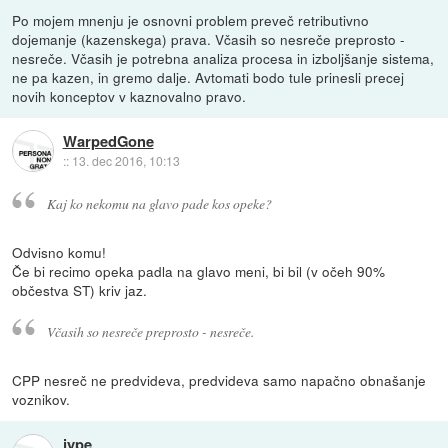
Po mojem mnenju je osnovni problem preveč retributivno
dojemanje (kazenskega) prava. Včasih so nesreče preprosto -
nesreče. Včasih je potrebna analiza procesa in izboljšanje sistema,
ne pa kazen, in gremo dalje. Avtomati bodo tule prinesli precej
novih konceptov v kaznovalno pravo.
WarpedGone
::
13. dec 2016, 10:13
Kaj ko nekomu na glavo pade kos opeke?
Odvisno komu!
Če bi recimo opeka padla na glavo meni, bi bil (v očeh 90%
občestva ST) kriv jaz.
Včasih so nesreče preprosto - nesreče.
CPP nesreč ne predvideva, predvideva samo napačno obnašanje
voznikov.
jype