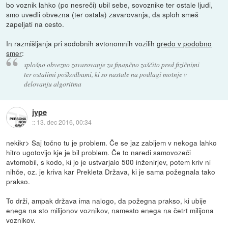
bo voznik lahko (po nesreči) ubil sebe, sovoznike ter ostale ljudi,
smo uvedli obvezna (ter ostala) zavarovanja, da sploh smeš
zapeljati na cesto.
In razmišljanja pri sodobnih avtonomnih vozilih
gredo v podobno
smer
:
splošno obvezno zavarovanje za finančno zaščito pred fizičnimi
ter ostalimi poškodbami, ki so nastale na podlagi motnje v
delovanju algoritma
jype
::
13. dec 2016, 00:34
nekikr> Saj točno tu je problem. Če se jaz zabijem v nekoga lahko
hitro ugotovijo kje je bil problem. Če to naredi samovozeči
avtomobil, s kodo, ki jo je ustvarjalo 500 inženirjev, potem kriv ni
nihče, oz. je kriva kar Prekleta Država, ki je sama požegnala tako
prakso.
To drži, ampak država ima nalogo, da požegna prakso, ki ubije
enega na sto milijonov voznikov, namesto enega na četrt milijona
voznikov.