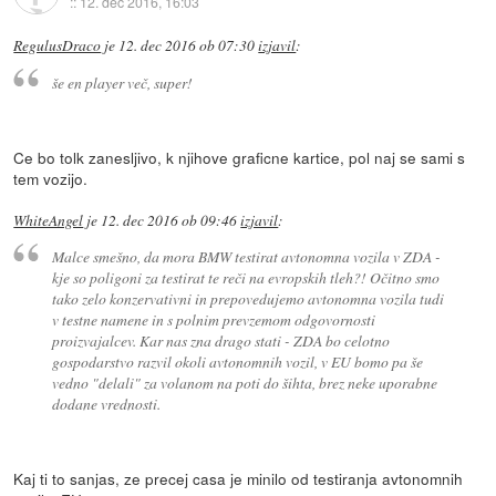
::
12. dec 2016, 16:03
RegulusDraco
je
12. dec 2016 ob 07:30
izjavil
:
še en player več, super!
Ce bo tolk zanesljivo, k njihove graficne kartice, pol naj se sami s
tem vozijo.
WhiteAngel
je
12. dec 2016 ob 09:46
izjavil
:
Malce smešno, da mora BMW testirat avtonomna vozila v ZDA -
kje so poligoni za testirat te reči na evropskih tleh?! Očitno smo
tako zelo konzervativni in prepovedujemo avtonomna vozila tudi
v testne namene in s polnim prevzemom odgovornosti
proizvajalcev. Kar nas zna drago stati - ZDA bo celotno
gospodarstvo razvil okoli avtonomnih vozil, v EU bomo pa še
vedno "delali" za volanom na poti do šihta, brez neke uporabne
dodane vrednosti.
Kaj ti to sanjas, ze precej casa je minilo od testiranja avtonomnih