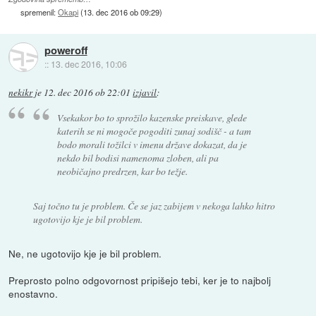
spremenil:
Okapi
(
13. dec 2016 ob 09:29
)
poweroff
::
13. dec 2016, 10:06
nekikr
je
12. dec 2016 ob 22:01
izjavil
:
Vsekakor bo to sprožilo kazenske preiskave, glede
katerih se ni mogoče pogoditi zunaj sodišč - a tam
bodo morali tožilci v imenu države dokazat, da je
nekdo bil bodisi namenoma zloben, ali pa
neobičajno predrzen, kar bo težje.
Saj točno tu je problem. Če se jaz zabijem v nekoga lahko hitro
ugotovijo kje je bil problem.
Ne, ne ugotovijo kje je bil problem.
Preprosto polno odgovornost pripišejo tebi, ker je to najbolj
enostavno.