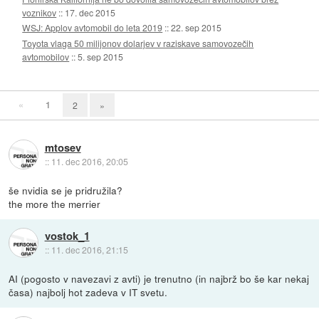
voznikov
::
17. dec 2015
WSJ: Applov avtomobil do leta 2019
::
22. sep 2015
Toyota vlaga 50 milijonov dolarjev v raziskave samovozečih
avtomobilov
::
5. sep 2015
«
1
2
»
mtosev
::
11. dec 2016, 20:05
še nvidia se je pridružila?
the more the merrier
vostok_1
::
11. dec 2016, 21:15
AI (pogosto v navezavi z avti) je trenutno (in najbrž bo še kar nekaj
časa) najbolj hot zadeva v IT svetu.