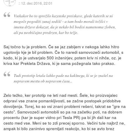
::
12. dec 2016, 22:01
Vsekakor bo to sprožilo kazenske preiskave, glede katerih se ni
mogoče pogoditi zunaj sodišč - a tam bodo morali tožilci v
imenu države dokazat, da je nekdo bil bodisi namenoma zloben,
ali pa neobičajno predrzen, kar bo težje.
Saj točno tu je problem. Če se jaz zabijem v nekoga lahko hitro
ugotovijo kje je bil problem. Če to naredi samovozeči avtomobil, s
kodo, ki jo je ustvarjalo 500 inženirjev, potem kriv ni nihče, oz. je
kriva kar Prekleta Država, ki je sama požegnala tako prakso.
Tudi prototip letala lahko pade na kakšnega, ki se je znašel na
nepravem mestu ob nepravem času...
Zelo težko, ker prototip ne leti nad mesti. Šele, ko proizvajalec
odpravi vse znane pomankljivosti, se začne postopek pridobitve
dovoljenja. Torej, ko so vsi znani problemi rešeni, takrat se "gre na
cesto". Samovozeči avtomobili so pa na začetku poti, na dobrem
procentu (kar je super vidno pri Tesla PR) pa bi jih dali kar na
cesto med vse. Meni se to zdi precej sporno. Večini tule najbrž ne,
ampak bi bilo zanimivo spremljati reakcijo, ko bi se avto brez