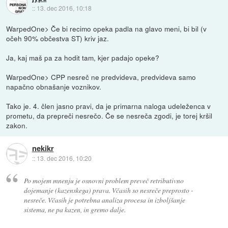
::
13. dec 2016, 10:18
WarpedOne> Če bi recimo opeka padla na glavo meni, bi bil (v
očeh 90% občestva ST) kriv jaz.
Ja, kaj maš pa za hodit tam, kjer padajo opeke?
WarpedOne> CPP nesreč ne predvideva, predvideva samo
napačno obnašanje voznikov.
Tako je. 4. člen jasno pravi, da je primarna naloga udeleženca v
prometu, da prepreči nesrečo. Če se nesreča zgodi, je torej kršil
zakon.
nekikr
::
13. dec 2016, 10:20
Po mojem mnenju je osnovni problem preveč retributivno
dojemanje (kazenskega) prava. Včasih so nesreče preprosto -
nesreče. Včasih je potrebna analiza procesa in izboljšanje
sistema, ne pa kazen, in gremo dalje.