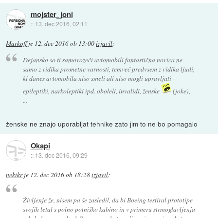
mojster_joni
::
13. dec 2016, 02:11
Markoff
je
12. dec 2016 ob 13:00
izjavil
:
Dejansko so ti samovozeči avtomobili fantastična novica ne
samo z vidika prometne varnosti, temveč predvsem z vidika ljudi,
ki danes avtomobila niso smeli ali niso mogli upravljati -
epileptiki, narkoleptiki ipd. oboleli, invalidi, ženske
(joke),
...
ženske ne znajo uporabljat tehnike zato jim to ne bo pomagalo
Okapi
::
13. dec 2016, 09:29
nekikr
je
12. dec 2016 ob 18:28
izjavil
:
Življenje že, nisem pa še zasledil, da bi Boeing testiral prototipe
svojih letal s polno potniško kabino in v primeru strmoglavljenja