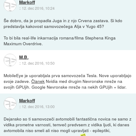
Markoff
::
12. dec 2016, 10:24
Še dobro, da je propadla Juga in z njo Crvena zastava. Si kdo
predstavlja kakovost samovozečega AIja v Yugo 45?
To bi bila real-life inkarnacija romana/filma Stephena Kinga
Maximum Overdrive.
M.B.
::
12. dec 2016, 10:50
MobileEye je uporabljala prva samovozeča Tesla. Nove uporabljajo
svoje zadeve.
Članek
Nvidia med drugim Nevronske mreže na
svojih GPUjih. Google Nevronske mreže na nekih GPUjih + lidar.
Markoff
::
12. dec 2016, 13:00
Dejansko so ti samovozeči avtomobili fantastična novica ne samo z
vidika prometne varnosti, temveč predvsem z vidika ljudi, ki danes
avtomobila niso smeli ali niso mogli upravljati - epileptiki,