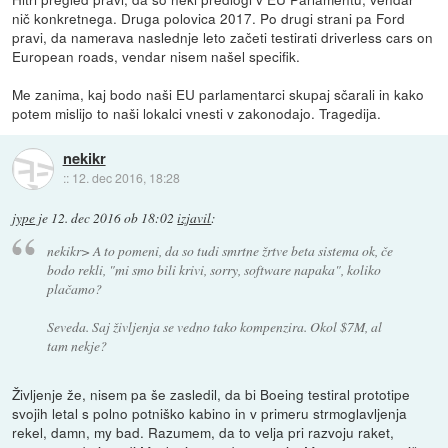
nič konkretnega. Druga polovica 2017. Po drugi strani pa Ford
pravi, da namerava naslednje leto začeti testirati driverless cars on
European roads, vendar nisem našel specifik.
Me zanima, kaj bodo naši EU parlamentarci skupaj sčarali in kako
potem mislijo to naši lokalci vnesti v zakonodajo. Tragedija.
nekikr
::
12. dec 2016, 18:28
jype
je
12. dec 2016 ob 18:02
izjavil
:
nekikr> A to pomeni, da so tudi smrtne žrtve beta sistema ok, če
bodo rekli, "mi smo bili krivi, sorry, software napaka", koliko
plačamo?
Seveda. Saj življenja se vedno tako kompenzira. Okol $7M, al
tam nekje?
Življenje že, nisem pa še zasledil, da bi Boeing testiral prototipe
svojih letal s polno potniško kabino in v primeru strmoglavljenja
rekel, damn, my bad. Razumem, da to velja pri razvoju raket,