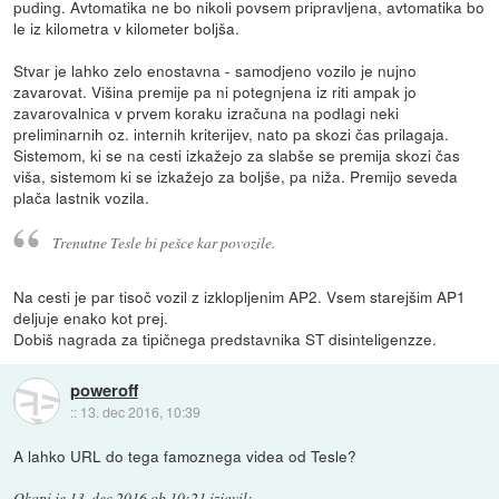
puding. Avtomatika ne bo nikoli povsem pripravljena, avtomatika bo
le iz kilometra v kilometer boljša.
Stvar je lahko zelo enostavna - samodjeno vozilo je nujno
zavarovat. Višina premije pa ni potegnjena iz riti ampak jo
zavarovalnica v prvem koraku izračuna na podlagi neki
preliminarnih oz. internih kriterijev, nato pa skozi čas prilagaja.
Sistemom, ki se na cesti izkažejo za slabše se premija skozi čas
viša, sistemom ki se izkažejo za boljše, pa niža. Premijo seveda
plača lastnik vozila.
Trenutne Tesle bi pešce kar povozile.
Na cesti je par tisoč vozil z izklopljenim AP2. Vsem starejšim AP1
deljuje enako kot prej.
Dobiš nagrada za tipičnega predstavnika ST disinteligenzze.
poweroff
::
13. dec 2016, 10:39
A lahko URL do tega famoznega videa od Tesle?
Okapi
je
13. dec 2016 ob 10:21
izjavil
: