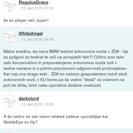
RegulusDraco
::
12. dec 2016, 07:30
še en player več, super!
WhiteAngel
::
12. dec 2016, 09:46
Malce smešno, da mora BMW testirat avtonomna vozila v ZDA - kje
so poligoni za testirat te reči na evropskih tleh?! Očitno smo tako
zelo konzervativni in prepovedujemo avtonomna vozila tudi v
testne namene in s polnim prevzemom odgovornosti proizvajalcev.
Kar nas zna drago stati - ZDA bo celotno gospodarstvo razvil okoli
avtonomnih vozil, v EU bomo pa še vedno "delali" za volanom na
poti do šihta, brez neke uporabne dodane vrednosti.
darkolord
::
12. dec 2016, 10:02
A še vedno za vse vision-related zadeve uporabljajo kar
MobileEye-ov čip?