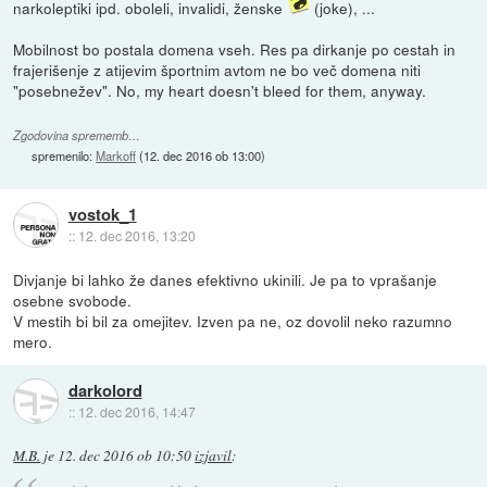
narkoleptiki ipd. oboleli, invalidi, ženske
(joke), ...
Mobilnost bo postala domena vseh. Res pa dirkanje po cestah in
frajerišenje z atijevim športnim avtom ne bo več domena niti
"posebnežev". No, my heart doesn't bleed for them, anyway.
Zgodovina sprememb…
spremenilo:
Markoff
(
12. dec 2016 ob 13:00
)
vostok_1
::
12. dec 2016, 13:20
Divjanje bi lahko že danes efektivno ukinili. Je pa to vprašanje
osebne svobode.
V mestih bi bil za omejitev. Izven pa ne, oz dovolil neko razumno
mero.
darkolord
::
12. dec 2016, 14:47
M.B.
je
12. dec 2016 ob 10:50
izjavil
: