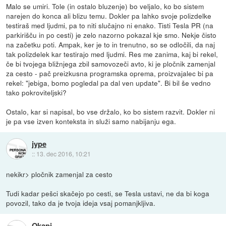
Malo se umiri. Tole (in ostalo bluzenje) bo veljalo, ko bo sistem
narejen do konca ali blizu temu. Dokler pa lahko svoje polizdelke
testiraš med ljudmi, pa to niti slučajno ni enako. Tisti Tesla PR (na
parkirišču in po cesti) je zelo nazorno pokazal kje smo. Nekje čisto
na začetku poti. Ampak, ker je to in trenutno, so se odločili, da naj
tak polizdelek kar testirajo med ljudmi. Res me zanima, kaj bi rekel,
če bi tvojega bližnjega zbil samovozeči avto, ki je pločnik zamenjal
za cesto - pač preizkusna programska oprema, proizvajalec bi pa
rekel: "jebiga, bomo pogledal pa dal ven update". Bi bil še vedno
tako pokroviteljski?
Ostalo, kar si napisal, bo vse držalo, ko bo sistem razvit. Dokler ni
je pa vse izven konteksta in služi samo nabijanju ega.
jype
::
13. dec 2016, 10:21
nekikr> pločnik zamenjal za cesto
Tudi kadar pešci skačejo po cesti, se Tesla ustavi, ne da bi koga
povozil, tako da je tvoja ideja vsaj pomanjkljiva.
Okapi