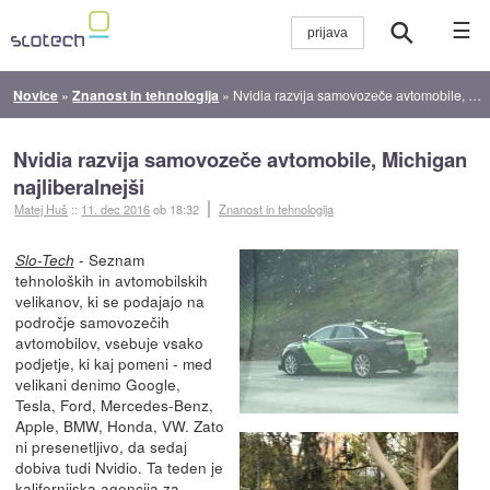
☰
Novice
»
Znanost in tehnologija
»
Nvidia razvija samovozeče avtomobile, Michigan najliberalnejši
Nvidia razvija samovozeče avtomobile, Michigan
najliberalnejši
Matej Huš
::
11. dec 2016
ob 18:32
Znanost in tehnologija
- Seznam
Slo-Tech
tehnoloških in avtomobilskih
velikanov, ki se podajajo na
področje samovozečih
avtomobilov, vsebuje vsako
podjetje, ki kaj pomeni - med
velikani denimo Google,
Tesla, Ford, Mercedes-Benz,
Apple, BMW, Honda, VW. Zato
ni presenetljivo, da sedaj
dobiva tudi Nvidio. Ta teden je
kalifornijska agencija za