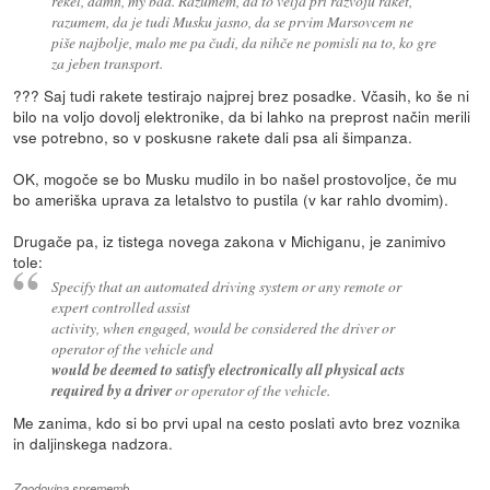
rekel, damn, my bad. Razumem, da to velja pri razvoju raket,
razumem, da je tudi Musku jasno, da se prvim Marsovcem ne
piše najbolje, malo me pa čudi, da nihče ne pomisli na to, ko gre
za jeben transport.
??? Saj tudi rakete testirajo najprej brez posadke. Včasih, ko še ni
bilo na voljo dovolj elektronike, da bi lahko na preprost način merili
vse potrebno, so v poskusne rakete dali psa ali šimpanza.
OK, mogoče se bo Musku mudilo in bo našel prostovoljce, če mu
bo ameriška uprava za letalstvo to pustila (v kar rahlo dvomim).
Drugače pa, iz tistega novega zakona v Michiganu, je zanimivo
tole:
Specify that an automated driving system or any remote or
expert controlled assist
activity, when engaged, would be considered the driver or
operator of the vehicle and
would be deemed to satisfy electronically all physical acts
required by a driver
or operator of the vehicle.
Me zanima, kdo si bo prvi upal na cesto poslati avto brez voznika
in daljinskega nadzora.
Zgodovina sprememb…