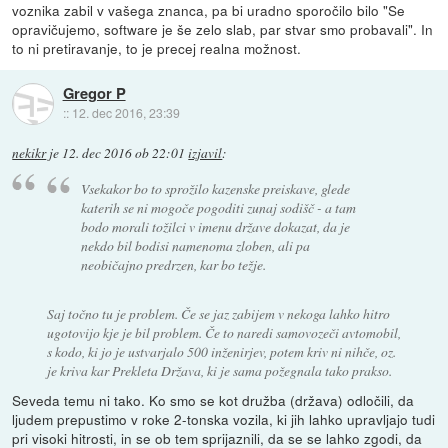
voznika zabil v vašega znanca, pa bi uradno sporočilo bilo "Se
opravičujemo, software je še zelo slab, par stvar smo probavali". In
to ni pretiravanje, to je precej realna možnost.
Gregor P
::
12. dec 2016, 23:39
nekikr
je
12. dec 2016 ob 22:01
izjavil
:
Vsekakor bo to sprožilo kazenske preiskave, glede
katerih se ni mogoče pogoditi zunaj sodišč - a tam
bodo morali tožilci v imenu države dokazat, da je
nekdo bil bodisi namenoma zloben, ali pa
neobičajno predrzen, kar bo težje.
Saj točno tu je problem. Če se jaz zabijem v nekoga lahko hitro
ugotovijo kje je bil problem. Če to naredi samovozeči avtomobil,
s kodo, ki jo je ustvarjalo 500 inženirjev, potem kriv ni nihče, oz.
je kriva kar Prekleta Država, ki je sama požegnala tako prakso.
Seveda temu ni tako. Ko smo se kot družba (država) odločili, da
ljudem prepustimo v roke 2-tonska vozila, ki jih lahko upravljajo tudi
pri visoki hitrosti, in se ob tem sprijaznili, da se se lahko zgodi, da