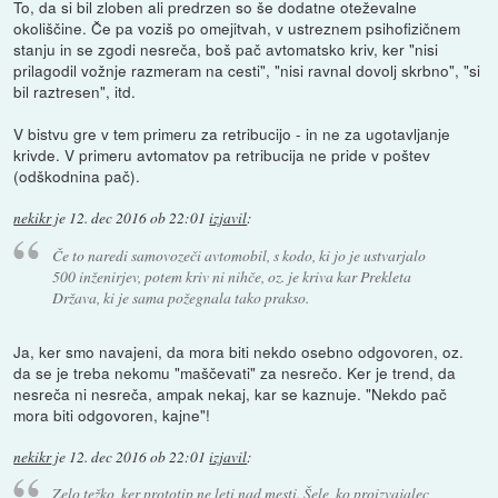
To, da si bil zloben ali predrzen so še dodatne oteževalne
okoliščine. Če pa voziš po omejitvah, v ustreznem psihofizičnem
stanju in se zgodi nesreča, boš pač avtomatsko kriv, ker "nisi
prilagodil vožnje razmeram na cesti", "nisi ravnal dovolj skrbno", "si
bil raztresen", itd.
V bistvu gre v tem primeru za retribucijo - in ne za ugotavljanje
krivde. V primeru avtomatov pa retribucija ne pride v poštev
(odškodnina pač).
nekikr
je
12. dec 2016 ob 22:01
izjavil
:
Če to naredi samovozeči avtomobil, s kodo, ki jo je ustvarjalo
500 inženirjev, potem kriv ni nihče, oz. je kriva kar Prekleta
Država, ki je sama požegnala tako prakso.
Ja, ker smo navajeni, da mora biti nekdo osebno odgovoren, oz.
da se je treba nekomu "maščevati" za nesrečo. Ker je trend, da
nesreča ni nesreča, ampak nekaj, kar se kaznuje. "Nekdo pač
mora biti odgovoren, kajne"!
nekikr
je
12. dec 2016 ob 22:01
izjavil
:
Zelo težko, ker prototip ne leti nad mesti. Šele, ko proizvajalec