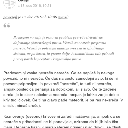
::
13. dec 2016, 10:21
poweroff
je
13. dec 2016 ob 10:06
izjavil
:
Po mojem mnenju je osnovni problem preveč retributivno
dojemanje (kazenskega) prava. Včasih so nesreče preprosto -
nesreče. Včasih je potrebna analiza procesa in izboljšanje
sistema, ne pa kazen, in gremo dalje. Avtomati bodo tule prinesli
precej novih konceptov v kaznovalno pravo.
Predvsem ni vsaka nesreča nesreča. Če se napiješ in nekoga
povoziš, to ni nesreča. Če daš na cesto samodejni avto, ki še ni
povsem pripravljen, in povzroči "nesrečo", to tudi ni nesreča,
ampak posledica pehanja za dobičkom, ali slavo. Če te zadene
strela, je to sicer načeloma nesreča, ampak je lahko zanjo delno
kriv tudi človek. Če ti na glavo pade meteorit, je pa res ne-sreča (v
smislu, nimaš sreče).
Kaznovanje (osebno) krivcev ni zaradi maščevanja, ampak da se
nesreče v prihodnosti ne bi ponavljale, oziroma da bi jih bilo čim
manj. Denarne kazni v marsikaterem primeru niso dovolj, še zlasti