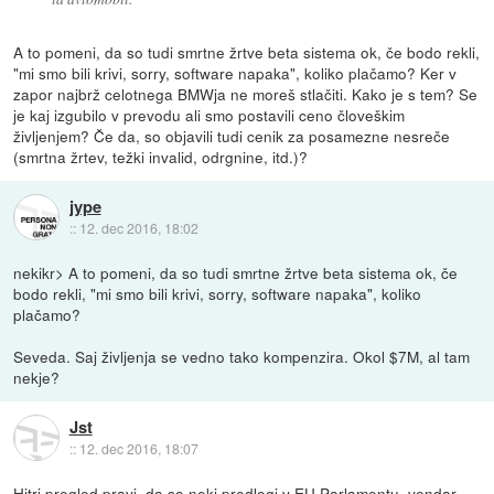
A to pomeni, da so tudi smrtne žrtve beta sistema ok, če bodo rekli,
"mi smo bili krivi, sorry, software napaka", koliko plačamo? Ker v
zapor najbrž celotnega BMWja ne moreš stlačiti. Kako je s tem? Se
je kaj izgubilo v prevodu ali smo postavili ceno človeškim
življenjem? Če da, so objavili tudi cenik za posamezne nesreče
(smrtna žrtev, težki invalid, odrgnine, itd.)?
jype
::
12. dec 2016, 18:02
nekikr> A to pomeni, da so tudi smrtne žrtve beta sistema ok, če
bodo rekli, "mi smo bili krivi, sorry, software napaka", koliko
plačamo?
Seveda. Saj življenja se vedno tako kompenzira. Okol $7M, al tam
nekje?
Jst
::
12. dec 2016, 18:07
Hitri pregled pravi, da so neki predlogi v EU Parlamentu, vendar