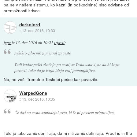
pa ne v našem sistemu, ko kazni (in odškodnine) niso odvisne od
premožnosti krivca.
darkolord
::
13. dec 2016, 10:33
jype
je
13. dec 2016 ob 10:21
izjavil
:
nekikr> pločnik zamenjal za cesto
Tudi kadar pešci skačejo po cesti, se Tesla ustavi, ne da bi koga
povozil, tako da je tvoja ideja vsaj pomanjkljiva.
No, ne več. Trenutne Tesle bi pešce kar povozile.
WarpedGone
::
13. dec 2016, 10:35
Če daš na cesto samodejni avto, ki še ni povsem pripravljen,
Tole je tako zanič denificija, da ni niti zanič definicija. Proof is in the