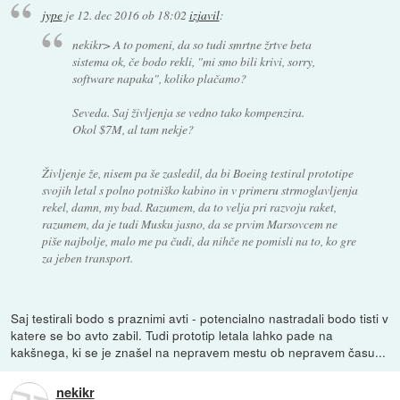
jype
je
12. dec 2016 ob 18:02
izjavil
:
nekikr> A to pomeni, da so tudi smrtne žrtve beta
sistema ok, če bodo rekli, "mi smo bili krivi, sorry,
software napaka", koliko plačamo?
Seveda. Saj življenja se vedno tako kompenzira.
Okol $7M, al tam nekje?
Življenje že, nisem pa še zasledil, da bi Boeing testiral prototipe
svojih letal s polno potniško kabino in v primeru strmoglavljenja
rekel, damn, my bad. Razumem, da to velja pri razvoju raket,
razumem, da je tudi Musku jasno, da se prvim Marsovcem ne
piše najbolje, malo me pa čudi, da nihče ne pomisli na to, ko gre
za jeben transport.
Saj testirali bodo s praznimi avti - potencialno nastradali bodo tisti v
katere se bo avto zabil. Tudi prototip letala lahko pade na
kakšnega, ki se je znašel na nepravem mestu ob nepravem času...
nekikr