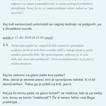
odpravi vse znane pomankljivosti, se začne postopek pridobitve
dovoljenja. Torej, ko so vsi znani problemi rešeni, takrat se "gre
na cesto".
Saj tudi samovozeči avtomobili se najprej testirajo na poligonih, pa
s človeškimi vozniki.
nekikr
je
12. dec 2016 ob 22:01
izjavil
:
Večini tule najbrž ne, ampak bi bilo zanimivo spremljati
reakcijo, ko bi se avto brez voznika zabil v vašega znanca, pa bi
uradno sporočilo bilo "Se opravičujemo, software je še zelo
slab, par stvar smo probavali". In to ni pretiravanje, to je precej
realna možnost.
Kaj ko nekomu na glavo pade kos opeke?
Aha, takrat je seveda jasno, kriv je upravljavec stavbe, ki ni bil
dovolj skrben. Treba ga je pribiti na križ, jasno.
Kaj pa ko komu pade na glavo komet? Ja madona, kdo je pa sedaj
kriv, komu se bomo "maščevali"? Če si veren, lahko vsaj Boga
preklinjaš...