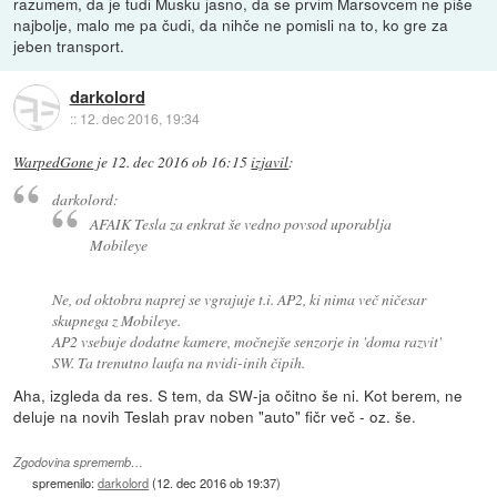
razumem, da je tudi Musku jasno, da se prvim Marsovcem ne piše
najbolje, malo me pa čudi, da nihče ne pomisli na to, ko gre za
jeben transport.
darkolord
::
12. dec 2016, 19:34
WarpedGone
je
12. dec 2016 ob 16:15
izjavil
:
darkolord:
AFAIK Tesla za enkrat še vedno povsod uporablja
Mobileye
Ne, od oktobra naprej se vgrajuje t.i. AP2, ki nima več ničesar
skupnega z Mobileye.
AP2 vsebuje dodatne kamere, močnejše senzorje in 'doma razvit'
SW. Ta trenutno laufa na nvidi-inih čipih.
Aha, izgleda da res. S tem, da SW-ja očitno še ni. Kot berem, ne
deluje na novih Teslah prav noben "auto" fičr več - oz. še.
Zgodovina sprememb…
spremenilo:
darkolord
(
12. dec 2016 ob 19:37
)