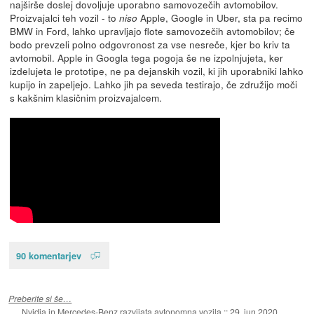
najširše doslej dovoljuje uporabno samovozečih avtomobilov.
Proizvajalci teh vozil - to
Apple, Google in Uber, sta pa recimo
niso
BMW in Ford, lahko upravljajo flote samovozečih avtomobilov; če
bodo prevzeli polno odgovronost za vse nesreče, kjer bo kriv ta
avtomobil. Apple in Googla tega pogoja še ne izpolnjujeta, ker
izdelujeta le prototipe, ne pa dejanskih vozil, ki jih uporabniki lahko
kupijo in zapeljejo. Lahko jih pa seveda testirajo, če združijo moči
s kakšnim klasičnim proizvajalcem.
90 komentarjev
Preberite si še…
Nvidia in Mercedes-Benz razvijata avtonomna vozila
::
29. jun 2020