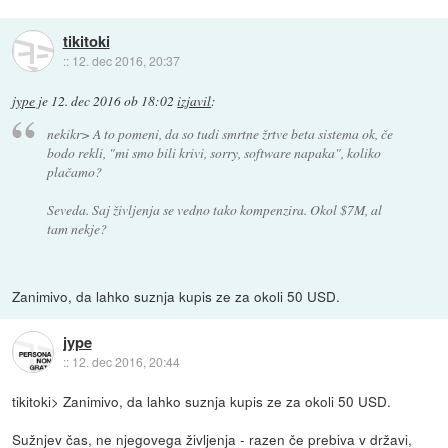
tikitoki
::
12. dec 2016, 20:37
jype
je
12. dec 2016 ob 18:02
izjavil
:
nekikr> A to pomeni, da so tudi smrtne žrtve beta sistema ok, če
bodo rekli, "mi smo bili krivi, sorry, software napaka", koliko
plačamo?
Seveda. Saj življenja se vedno tako kompenzira. Okol $7M, al
tam nekje?
Zanimivo, da lahko suznja kupis ze za okoli 50 USD.
jype
::
12. dec 2016, 20:44
tikitoki> Zanimivo, da lahko suznja kupis ze za okoli 50 USD.
Sužnjev čas, ne njegovega življenja - razen če prebiva v državi,