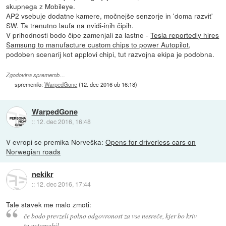
skupnega z Mobileye.
AP2 vsebuje dodatne kamere, močnejše senzorje in 'doma razvit'
SW. Ta trenutno laufa na nvidi-inih čipih.
V prihodnosti bodo čipe zamenjali za lastne -
Tesla reportedly hires
Samsung to manufacture custom chips to power Autopilot
,
podoben scenarij kot applovi chipi, tut razvojna ekipa je podobna.
Zgodovina sprememb…
spremenilo:
WarpedGone
(
12. dec 2016 ob 16:18
)
WarpedGone
::
12. dec 2016, 16:48
V evropi se premika Norveška:
Opens for driverless cars on
Norwegian roads
nekikr
::
12. dec 2016, 17:44
Tale stavek me malo zmoti:
če bodo prevzeli polno odgovronost za vse nesreče, kjer bo kriv
ta avtomobil.