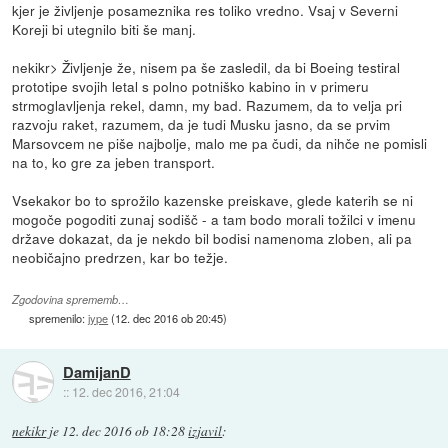
kjer je življenje posameznika res toliko vredno. Vsaj v Severni
Koreji bi utegnilo biti še manj.
nekikr> Življenje že, nisem pa še zasledil, da bi Boeing testiral
prototipe svojih letal s polno potniško kabino in v primeru
strmoglavljenja rekel, damn, my bad. Razumem, da to velja pri
razvoju raket, razumem, da je tudi Musku jasno, da se prvim
Marsovcem ne piše najbolje, malo me pa čudi, da nihče ne pomisli
na to, ko gre za jeben transport.
Vsekakor bo to sprožilo kazenske preiskave, glede katerih se ni
mogoče pogoditi zunaj sodišč - a tam bodo morali tožilci v imenu
države dokazat, da je nekdo bil bodisi namenoma zloben, ali pa
neobičajno predrzen, kar bo težje.
Zgodovina sprememb…
spremenilo:
jype
(
12. dec 2016 ob 20:45
)
DamijanD
::
12. dec 2016, 21:04
nekikr
je
12. dec 2016 ob 18:28
izjavil
: