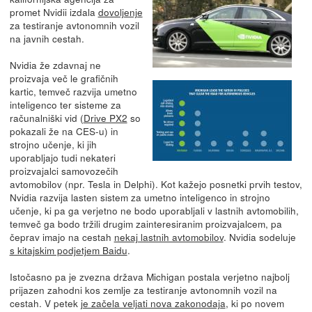
promet Nvidii izdala
dovoljenje
za testiranje avtonomnih vozil
na javnih cestah.
Nvidia že zdavnaj ne
proizvaja več le grafičnih
kartic, temveč razvija umetno
inteligenco ter sisteme za
računalniški vid (
Drive PX2
so
pokazali že na CES-u) in
strojno učenje, ki jih
uporabljajo tudi nekateri
proizvajalci samovozečih
avtomobilov (npr. Tesla in Delphi). Kot kažejo posnetki prvih testov,
Nvidia razvija lasten sistem za umetno inteligenco in strojno
učenje, ki pa ga verjetno ne bodo uporabljali v lastnih avtomobilih,
temveč ga bodo tržili drugim zainteresiranim proizvajalcem, pa
čeprav imajo na cestah
nekaj lastnih avtomobilov
. Nvidia sodeluje
s kitajskim podjetjem Baidu
.
Istočasno pa je zvezna država Michigan postala verjetno najbolj
prijazen zahodni kos zemlje za testiranje avtonomnih vozil na
cestah. V petek
je začela veljati nova zakonodaja
, ki po novem