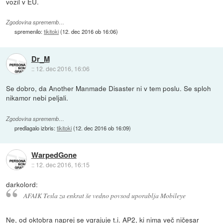
vozil v EU.
Zgodovina sprememb…
spremenilo:
tikitoki
(
12. dec 2016 ob 16:06
)
Dr_M
::
12. dec 2016, 16:06
Se dobro, da Another Manmade Disaster ni v tem poslu. Se sploh
nikamor nebi peljali.
Zgodovina sprememb…
predlagalo izbris:
tikitoki
(
12. dec 2016 ob 16:09
)
WarpedGone
::
12. dec 2016, 16:15
darkolord:
AFAIK Tesla za enkrat še vedno povsod uporablja Mobileye
Ne, od oktobra naprej se vgrajuje t.i. AP2, ki nima več ničesar