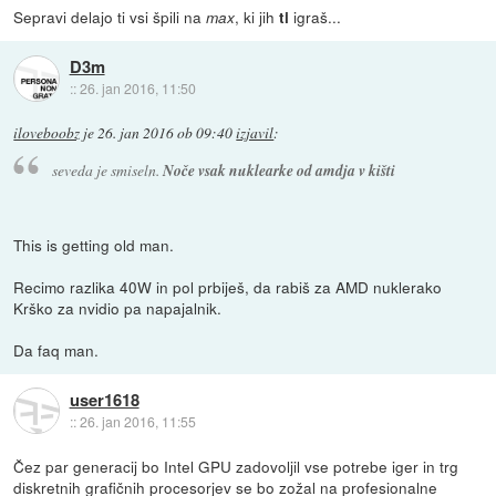
Sepravi delajo ti vsi špili na
, ki jih
igraš...
max
ti
D3m
::
26. jan 2016, 11:50
iloveboobz
je
26. jan 2016 ob 09:40
izjavil
:
seveda je smiseln.
Noče vsak nuklearke od amdja v kišti
This is getting old man.
Recimo razlika 40W in pol prbiješ, da rabiš za AMD nuklerako
Krško za nvidio pa napajalnik.
Da faq man.
user1618
::
26. jan 2016, 11:55
Čez par generacij bo Intel GPU zadovoljil vse potrebe iger in trg
diskretnih grafičnih procesorjev se bo zožal na profesionalne