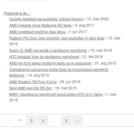
Preberite si še…
Google Assistant se poslavlja, prihaja Gemini
::
15. mar 2025
AMD pokazal nove Radeone RX Vega
::
3. avg 2017
AMD predstavil grafične čipe Vega
::
7. jan 2017
Radeon Pro Duo: zelo zmogljiv, zelo požrešen in zelo drag
::
15. mar
2016
Sulon Q: AMD-jev korak v navidezno resničnost
::
15. mar 2016
HTC pokazal Vive za navidezno resničnost
::
21. feb 2016
AMD-jev tržni delež grafičnih kartic se je prepolovil
::
21. avg 2015
Odpuščanja naznanjajo težke čase za proizvajalce pametnih
telefonov
::
14. avg 2015
AMD Radeon R9 Fury X je tu
::
25. jun 2015
Novi AMD-jevi čipi R9 3xx
::
16. mar 2015
MWC: Navidezna resničnost izpod prstov HTC-ja in Valva
::
1. mar
2015
«
1
...
2
3
5
»