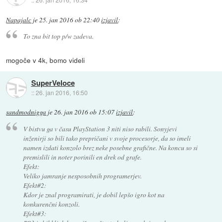
Napajalc
je
25. jan 2016 ob 22:40
izjavil
:
To zna bit top p/w zadeva.
mogoče v 4k, bomo videli
SuperVeloce
::
26. jan 2016, 16:50
sandmodnigga
je
26. jan 2016 ob 15:07
izjavil
:
V bistvu ga v času PlayStation 3 niti niso rabili. Sonyjevi
inženirji so bili tako prepričani v svoje procesorje, da so imeli
namen izdati konzolo brez neke posebne grafične. Na koncu so si
premislili in noter porinili en drek od grafe.
Efekt:
Veliko jamranje nesposobnih programerjev.
Efekt#2:
Kdor je znal programirati, je dobil lepšo igro kot na
konkurenčni konzoli.
Efekt#3: