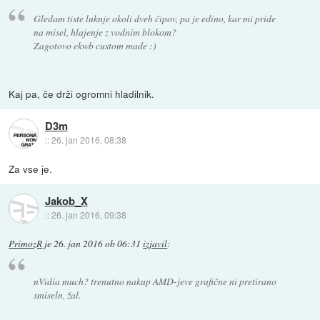
Gledam tiste luknje okoli dveh čipov, pa je edino, kar mi pride
na misel, hlajenje z vodnim blokom?
Zagotovo ekwb custom made :)
Kaj pa, če drži ogromni hladilnik.
D3m
::
26. jan 2016, 08:38
Za vse je.
Jakob_X
::
26. jan 2016, 09:38
PrimozR
je
26. jan 2016 ob 06:31
izjavil
:
nVidia much? trenutno nakup AMD-jeve grafične ni pretirano
smiseln, žal.