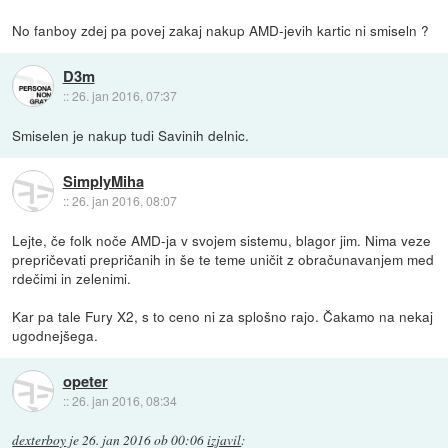
No fanboy zdej pa povej zakaj nakup AMD-jevih kartic ni smiseln ?
D3m
::
26. jan 2016, 07:37
Smiselen je nakup tudi Savinih delnic.
SimplyMiha
::
26. jan 2016, 08:07
Lejte, če folk noče AMD-ja v svojem sistemu, blagor jim. Nima veze
prepričevati prepričanih in še te teme uničit z obračunavanjem med
rdečimi in zelenimi.
Kar pa tale Fury X2, s to ceno ni za splošno rajo. Čakamo na nekaj
ugodnejšega.
opeter
::
26. jan 2016, 08:34
dexterboy
je
26. jan 2016 ob 00:06
izjavil
: