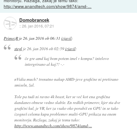
monitorju. Razlaga, zakaj je temu tako:
http://www.anandtech.com/show/9874/amd-...
Domobrancek
::
26. jan 2016, 07:21
PrimozR
je
26. jan 2016 ob 06:31
izjavil
:
stegl
je
26. jan 2016 ob 02:59
izjavil
:
če gre amd kaj bom potem imel v kompu? intelovo
intergrirano al kaj?! -.-
nVidia much? trenutno nakup AMD-jeve grafične ni pretirano
smiseln, žal.
Tole pa tudi ni ravno 4k beast, ker se več kot ena grafična
dandanes obnese vedno slabše. En redkih primerov, kjer sta dve
grafični kul, je VR, ker za vsako oko porabiš en GPU in se tako
izogneš celemu kupu problemov multi-GPU prikaza na enem
monitorju. Razlaga, zakaj je temu tako:
http://www.anandtech.com/show/9874/amd-...