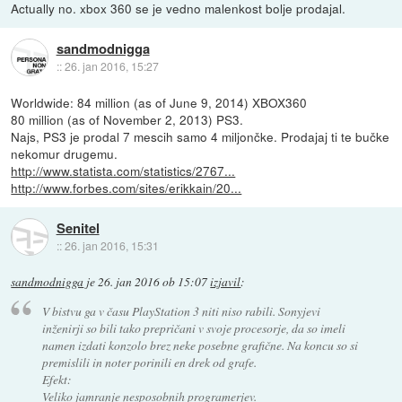
Actually no. xbox 360 se je vedno malenkost bolje prodajal.
sandmodnigga
::
26. jan 2016, 15:27
Worldwide: 84 million (as of June 9, 2014) XBOX360
80 million (as of November 2, 2013) PS3.
Najs, PS3 je prodal 7 mescih samo 4 miljončke. Prodajaj ti te bučke
nekomur drugemu.
http://www.statista.com/statistics/2767...
http://www.forbes.com/sites/erikkain/20...
Senitel
::
26. jan 2016, 15:31
sandmodnigga
je
26. jan 2016 ob 15:07
izjavil
:
V bistvu ga v času PlayStation 3 niti niso rabili. Sonyjevi
inženirji so bili tako prepričani v svoje procesorje, da so imeli
namen izdati konzolo brez neke posebne grafične. Na koncu so si
premislili in noter porinili en drek od grafe.
Efekt:
Veliko jamranje nesposobnih programerjev.