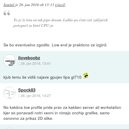
Senitel
je
26. jan 2016 ob 13:13
izjavil
:
To je že leta en tak pipe dream. Lahko pa čisto isti zaključek
potegneš za Intel CPU-je.
Se bo eventuelno zgodilo. Low end je prakticno ze izginil.
iloveboobz
::
26. jan 2016, 13:41
kjub temu še vidiš najave gpujev tipa gt710
Spock83
::
26. jan 2016, 14:27
No kakšna low profile pride prav za kakšen server ali workstation
kjer so ponavadi notri xeoni in nimajo onchip grafike, samo
osnovno za prikaz 2D slike.