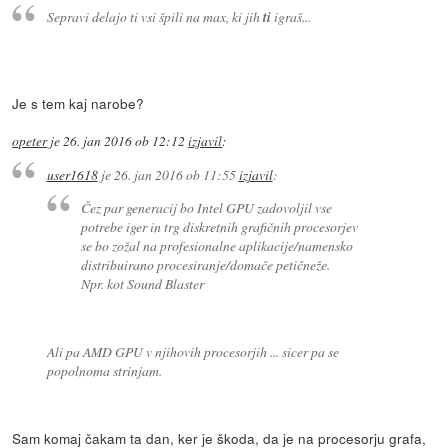
Sepravi delajo ti vsi špili na
max
, ki jih
ti
igraš...
Je s tem kaj narobe?
opeter
je
26. jan 2016 ob 12:12
izjavil
:
user1618
je
26. jan 2016 ob 11:55
izjavil
:
Čez par generacij bo Intel GPU zadovoljil vse
potrebe iger in trg diskretnih grafičnih procesorjev
se bo zožal na profesionalne aplikacije/namensko
distribuirano procesiranje/domače petičneže.
Npr. kot Sound Blaster
Ali pa AMD GPU v njihovih procesorjih ... sicer pa se
popolnoma strinjam.
Sam komaj čakam ta dan, ker je škoda, da je na procesorju grafa,