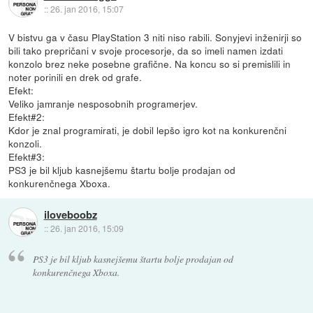
::
26. jan 2016, 15:07
V bistvu ga v času PlayStation 3 niti niso rabili. Sonyjevi inženirji so
bili tako prepričani v svoje procesorje, da so imeli namen izdati
konzolo brez neke posebne grafične. Na koncu so si premislili in
noter porinili en drek od grafe.
Efekt:
Veliko jamranje nesposobnih programerjev.
Efekt#2:
Kdor je znal programirati, je dobil lepšo igro kot na konkurenčni
konzoli.
Efekt#3:
PS3 je bil kljub kasnejšemu štartu bolje prodajan od
konkurenčnega Xboxa.
iloveboobz
::
26. jan 2016, 15:09
PS3 je bil kljub kasnejšemu štartu bolje prodajan od
konkurenčnega Xboxa.