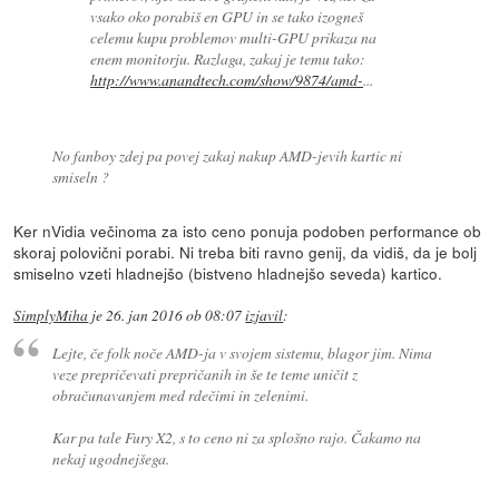
vsako oko porabiš en GPU in se tako izogneš
celemu kupu problemov multi-GPU prikaza na
enem monitorju. Razlaga, zakaj je temu tako:
http://www.anandtech.com/show/9874/amd-
...
No fanboy zdej pa povej zakaj nakup AMD-jevih kartic ni
smiseln ?
Ker nVidia večinoma za isto ceno ponuja podoben performance ob
skoraj polovični porabi. Ni treba biti ravno genij, da vidiš, da je bolj
smiselno vzeti hladnejšo (bistveno hladnejšo seveda) kartico.
SimplyMiha
je
26. jan 2016 ob 08:07
izjavil
:
Lejte, če folk noče AMD-ja v svojem sistemu, blagor jim. Nima
veze prepričevati prepričanih in še te teme uničit z
obračunavanjem med rdečimi in zelenimi.
Kar pa tale Fury X2, s to ceno ni za splošno rajo. Čakamo na
nekaj ugodnejšega.