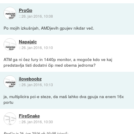
ProGo
::
26. jan 2016, 10:08
Po mojih izkušnjah, AMDjevih gpujev nikdar več.
Napajalc
::
26. jan 2016, 10:10
ATM ga ni čez fury in 1440p monitor, a mogoče kdo ve kaj
predstavlja tisti dodatni čip med obema jedroma?
iloveboobz
::
26. jan 2016, 10:13
ja, multiplicira pci-e steze, da maš lahko dva gpuja na enem 16x
portu
FireSnake
::
26. jan 2016, 10:30
ProGo
je
26. jan 2016 ob 10:08
izjavil
: