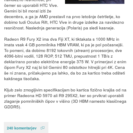
čemer so uporabili HTC Vive.
Gemini bi bil moral iziti že
decembra, a ga je AMD prestavil na prvo letošnje četrtletje, ko
dobimo tudi Oculus Rift, HTC Vive in druge izdelke za navidezno
resničnost. Naslednja generacija (Polaris) pa sledi kasneje.
Radeon R9 Fury X2 ima dva Fiji XT, ki tiktakata s 1000 MHz in
imata vsak 4 GB pomnilnika HBM VRAM, ki pa je pol počasnejši.
To pomeni, da dobimo 8192 tokovnih (
) procesorjev, dve
stream
4096-bitni vodili, 128 ROP, 512 TMU, prepustnost 1 TB/s z
deklarirano porabo električne energije 375 W. V primerjavi z enim
čipom Fury X2 naj bi bil Gemini 80 odstotkov hitrejši pri 4K. Cena
še ni znana, pričakujemo pa lahko, da bo za kartico treba odšteti
kakšnega tisočaka.
Kljub zelo zmogljivim specifikacijam bo kartica fizično krajša od na
primer Radeona HD 5970 ali R9 295X2, ker so prvikrat uporabili
zlaganje pomnilniških čipov v višino (3D HBM namesto klasičnega
GDDR5).
240 komentarjev