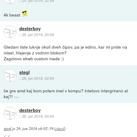
::
25. jan 2016, 22:54
4k beast
dexterboy
::
26. jan 2016, 00:06
Gledam tiste luknje okoli dveh čipov, pa je edino, kar mi pride na
misel, hlajenje z vodnim blokom?
Zagotovo ekwb custom made :)
stegl
::
26. jan 2016, 02:59
če gre amd kaj bom potem imel v kompu? intelovo intergrirano al
kaj?! -.-
dexterboy
::
26. jan 2016, 04:44
stegl
je
26. jan 2016 ob 02:59
izjavil
: