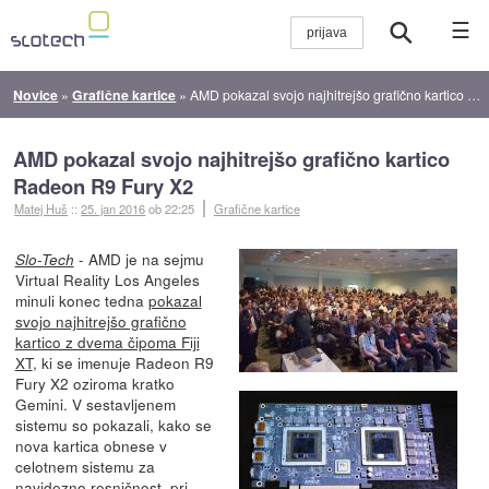
☰
Novice
»
Grafične kartice
»
AMD pokazal svojo najhitrejšo grafično kartico Radeon R9 Fury X2
AMD pokazal svojo najhitrejšo grafično kartico
Radeon R9 Fury X2
Matej Huš
::
25. jan 2016
ob 22:25
Grafične kartice
- AMD je na sejmu
Slo-Tech
Virtual Reality Los Angeles
minuli konec tedna
pokazal
svojo najhitrejšo grafično
kartico z dvema čipoma Fiji
XT
, ki se imenuje Radeon R9
Fury X2 oziroma kratko
Gemini. V sestavljenem
sistemu so pokazali, kako se
nova kartica obnese v
celotnem sistemu za
navidezno resničnost, pri