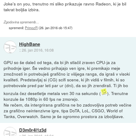
Joke's on you, trenutno mi sliko prikazuje ravno Radeon, ki je bil
takrat boljša izbira.
Zgodovina sprememb…
spremenil:
PrimozR
(
26. jan 2016 ob 15:47
)
HighBane
::
26. jan 2016, 16:08
GPU so še daleč od tega, da bi jih stlačil zraven CPU-ja za
prihodnje iger. Še vedno prihajajo ven igre, ki premikajo meje
zmožnosti in potrebuješ grafično iz višjega ranga, da igraš v visoki
kvaliteti. Predstavljaj si (CG) scifi scene, ki jih vidiš v filmih, ki so
potrebovale pred par leti par ur (dni), da so jih zrendirali. Ti jih bo
konzula čez desetletje metala ven 30 na sekundo (
). Trenutne
konzule še 1080p in 60 fps ne zmorejo.
Ne rečem, da intergrirana grafična ne bo zadovoljiva potreb večine
za grafično neintenzivne igre, tipa DoTA, LoL, CSGO, World of
Tanks, Overwatch. Samo je še ogromno prostora za izboljšave.
D3m0r4l1z3d
::
26. jan 2016, 16:34