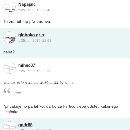
Napajalc
::
25. jan 2016, 22:40
To zna bit top p/w zadeva.
globoko grlo
::
25. jan 2016, 22:51
cena?
mihec87
::
25. jan 2016, 22:53
globoko grlo
je
25. jan 2016 ob 22:51
izjavil
:
cena?
"pričakujemo pa lahko, da bo za kartico treba odšteti kakšnega
tisočaka."
gddr85