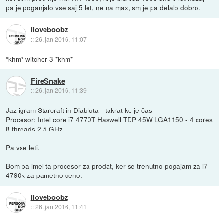
pa je poganjalo vse saj 5 let, ne na max, sm je pa delalo dobro.
iloveboobz
::
26. jan 2016, 11:07
*khm* witcher 3 *khm*
FireSnake
::
26. jan 2016, 11:39
Jaz igram Starcraft in Diablota - takrat ko je čas.
Procesor: Intel core i7 4770T Haswell TDP 45W LGA1150 - 4 cores
8 threads 2.5 GHz
Pa vse leti.
Bom pa imel ta procesor za prodat, ker se trenutno pogajam za i7
4790k za pametno ceno.
iloveboobz
::
26. jan 2016, 11:41