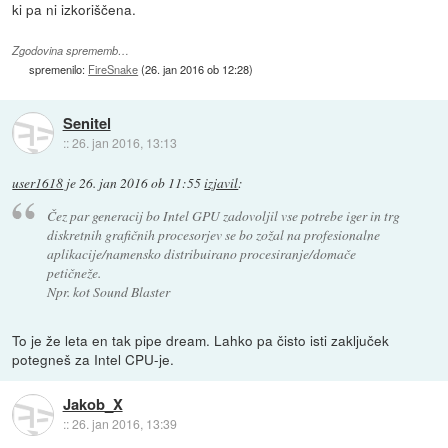
ki pa ni izkoriščena.
Zgodovina sprememb…
spremenilo:
FireSnake
(
26. jan 2016 ob 12:28
)
Senitel
::
26. jan 2016, 13:13
user1618
je
26. jan 2016 ob 11:55
izjavil
:
Čez par generacij bo Intel GPU zadovoljil vse potrebe iger in trg
diskretnih grafičnih procesorjev se bo zožal na profesionalne
aplikacije/namensko distribuirano procesiranje/domače
petičneže.
Npr. kot Sound Blaster
To je že leta en tak pipe dream. Lahko pa čisto isti zaključek
potegneš za Intel CPU-je.
Jakob_X
::
26. jan 2016, 13:39