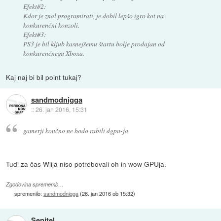
Efekt#2:
Kdor je znal programirati, je dobil lepšo igro kot na
konkurenčni konzoli.
Efekt#3:
PS3 je bil kljub kasnejšemu štartu bolje prodajan od
konkurenčnega Xboxa.
Kaj naj bi bil point tukaj?
sandmodnigga
::
26. jan 2016, 15:31
gamerji končno ne bodo rabili dgpu-ja
Tudi za čas Wiija niso potrebovali oh in wow GPUja.
Zgodovina sprememb…
spremenilo:
sandmodnigga
(
26. jan 2016 ob 15:32
)
Senitel