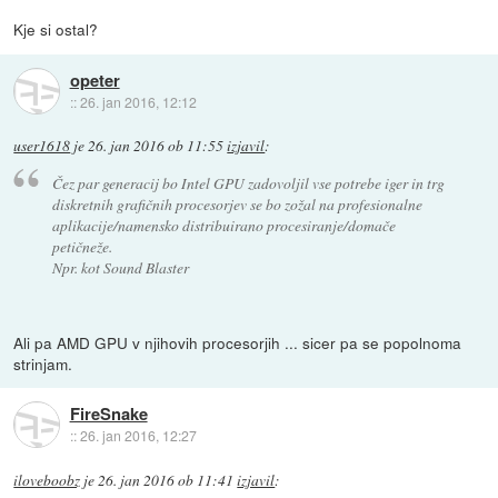
Kje si ostal?
opeter
::
26. jan 2016, 12:12
user1618
je
26. jan 2016 ob 11:55
izjavil
:
Čez par generacij bo Intel GPU zadovoljil vse potrebe iger in trg
diskretnih grafičnih procesorjev se bo zožal na profesionalne
aplikacije/namensko distribuirano procesiranje/domače
petičneže.
Npr. kot Sound Blaster
Ali pa AMD GPU v njihovih procesorjih ... sicer pa se popolnoma
strinjam.
FireSnake
::
26. jan 2016, 12:27
iloveboobz
je
26. jan 2016 ob 11:41
izjavil
: