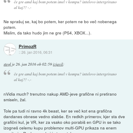
če gre amd kaj bom potem imel v kompu? intelovo intergrirano
al kaj?! -.-
Ne sprašuj se, kaj bo potem, ker potem ne bo več nobenega
potem.
Mislim, da tako hudo jim ne gre (PS4, XBOX...).
PrimozR
::
26. jan 2016, 06:31
stegl
je
26. jan 2016 ob 02:59
izjavil
:
če gre amd kaj bom potem imel v kompu? intelovo intergrirano
al kaj?! -.-
nVidia much? trenutno nakup AMD-jeve grafične ni pretirano
smiseln, žal.
Tole pa tudi ni ravno 4k beast, ker se več kot ena grafična
dandanes obnese vedno slabše. En redkih primerov, kjer sta dve
grafični kul, je VR, ker za vsako oko porabiš en GPU in se tako
izogneš celemu kupu problemov multi-GPU prikaza na enem