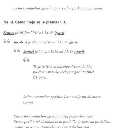
Se bo eventuelno zgodilo. Low end je prakticno ze izginil.
Ne ni. Samo meja se je premaknila.
Senitel
je
26. jan 2016 ob 14:43
izjavil
:
Jakob_X
je
26. jan 2016 ob 13:39
izjavil
:
Senitel
je
26. jan 2016 ob 13:13
izjavil
:
To je že leta en tak pipe dream. Lahko
pa čisto isti zaključek potegneš za Intel
CPU-je.
Se bo eventuelno zgodilo. Low end je prakticno ze
izginil.
Kaj se bo eventuelno zgodilo in kaj je zate low end?
Nismo prvič v teh debatah in ni prvič "ko je low end praktično
izginil" in je ena stopnička višje postala low end.