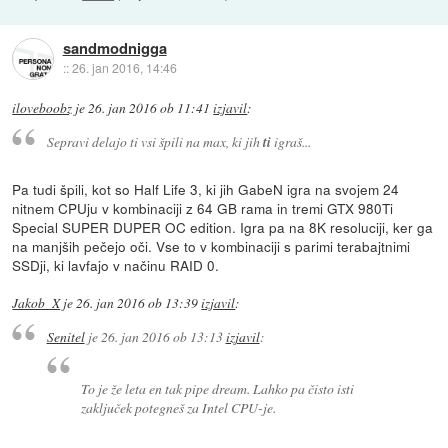
sandmodnigga
::
26. jan 2016, 14:46
iloveboobz
je
26. jan 2016 ob 11:41
izjavil
:
Sepravi delajo ti vsi špili na
max
, ki jih
ti
igraš...
Pa tudi špili, kot so Half Life 3, ki jih GabeN igra na svojem 24
nitnem CPUju v kombinaciji z 64 GB rama in tremi GTX 980Ti
Special SUPER DUPER OC edition. Igra pa na 8K resoluciji, ker ga
na manjših pečejo oči. Vse to v kombinaciji s parimi terabajtnimi
SSDji, ki lavfajo v načinu RAID 0.
Jakob_X
je
26. jan 2016 ob 13:39
izjavil
:
Senitel
je
26. jan 2016 ob 13:13
izjavil
:
To je že leta en tak pipe dream. Lahko pa čisto isti
zaključek potegneš za Intel CPU-je.