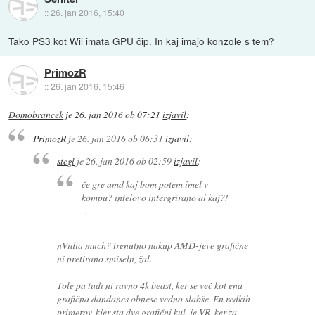
::
26. jan 2016, 15:40
Tako PS3 kot Wii imata GPU čip. In kaj imajo konzole s tem?
PrimozR
::
26. jan 2016, 15:46
Domobrancek
je
26. jan 2016 ob 07:21
izjavil
:
PrimozR
je
26. jan 2016 ob 06:31
izjavil
:
stegl
je
26. jan 2016 ob 02:59
izjavil
:
če gre amd kaj bom potem imel v
kompu? intelovo intergrirano al kaj?!
-.-
nVidia much? trenutno nakup AMD-jeve grafične
ni pretirano smiseln, žal.
Tole pa tudi ni ravno 4k beast, ker se več kot ena
grafična dandanes obnese vedno slabše. En redkih
primerov, kjer sta dve grafični kul, je VR, ker za