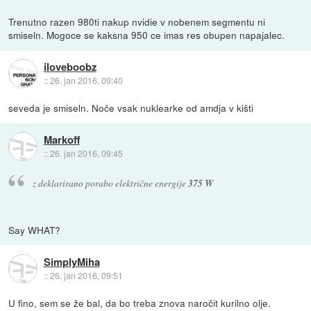
Trenutno razen 980ti nakup nvidie v nobenem segmentu ni
smiseln. Mogoce se kaksna 950 ce imas res obupen napajalec.
iloveboobz
::
26. jan 2016, 09:40
seveda je smiseln. Noče vsak nuklearke od amdja v kišti
Markoff
::
26. jan 2016, 09:45
z deklarirano porabo električne energije
375 W
Say WHAT?
SimplyMiha
::
26. jan 2016, 09:51
U fino, sem se že bal, da bo treba znova naročit kurilno olje.