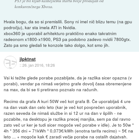
PS3 je bil kljub kasnejšemu štartu bolje prodajan od
konkurenčnega Xboxa.
Hvala bogu, da so si premislili. Sony ni imel nič blizu temu (na gpu
področju), kar sta imela ATI in Nvidia.
xbox360 je uporabil arhitekturo praktično enako takratnim
radeonom x1800-x1900, PS3 pa podobno zadevo nvidii 7800gtx.
Zato pa smo gledali te konzole tako dolgo, kot smo jih.
jlpktnst
::
26. jan 2016, 18:26
Vsi ki težite glede porabe pozabljate, da je razlika sicer opazna (v
porabi), vendar pa nimaš verjetno grafe dovolj časa obremenjene
na max, da bi se ti pretirano poznalo na računih.
Recimo da grafa A kuri 50W več kot grafa B. Če uporabljaš 4 ure
na dan vsak dan celo leto (kar je več kot povprečen uporabnik,
razen seveda če nimaš službe in si 12 ur na dan v špilih - ne
pozabite, na desktopu je razlika precej manjša, sem pa dal ravno
zato več ur ker je tudi sicer mogoče več porabe v idle). Je to 50w *
4h * 356 dni = 71kWh * 0,073€/kWh (enotna tarifa recimo) ~ 5€ na
leto ... + mogoče kak € zaradi večje porabe na ostalih dajatvah.