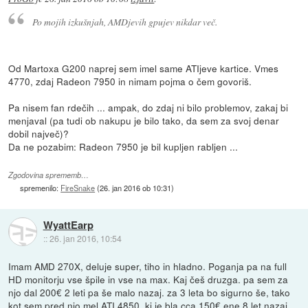
Po mojih izkušnjah, AMDjevih gpujev nikdar več.
Od Martoxa G200 naprej sem imel same ATIjeve kartice. Vmes
4770, zdaj Radeon 7950 in nimam pojma o čem govoriš.
Pa nisem fan rdečih ... ampak, do zdaj ni bilo problemov, zakaj bi
menjaval (pa tudi ob nakupu je bilo tako, da sem za svoj denar
dobil največ)?
Da ne pozabim: Radeon 7950 je bil kupljen rabljen ...
Zgodovina sprememb…
spremenilo:
FireSnake
(
26. jan 2016 ob 10:31
)
WyattEarp
::
26. jan 2016, 10:54
Imam AMD 270X, deluje super, tiho in hladno. Poganja pa na full
HD monitorju vse špile in vse na max. Kaj češ druzga. pa sem za
njo dal 200€ 2 leti pa še malo nazaj. za 3 leta bo sigurno še, tako
kot sem pred njo mel ATI 4850, ki je bla cca 150€ ene 8 let nazaj