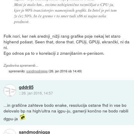
Meni je malo hm... recimo nehigienično razmišljat o CPU-ju,
kjer je 90% tranzistorjev namenjenih grafiki. In Intel je pri tem
že čez 50%. In če gremo v to smer tudi x86 ni nujno neka
prednost.
Folk nori, ker nek srednji_nižji rang grafike poje nekaj let staro
highend pošast. Seen that, done that. CPUji, GPUji, ekrančki, ni da
ni.
Ego odnos pa to v korelaciji z zmanjšanim e-penisom.
Zgodovina sprememb…
spremenilo:
sandmodnigga
(
26. jan 2016 ob 14:49
)
gddr85
::
26. jan 2016, 14:57
...in grafične zahteve bodo enake, resolucija ostane fhd in vse bo
delovalo bp na high/ultra na igpu-ju, gamerji končno ne bodo rabili
dgpu-ja
sandmodnigga