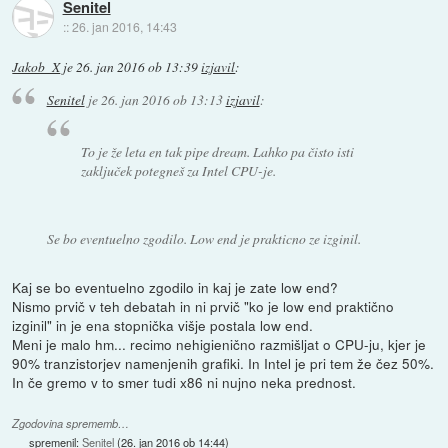
Senitel
::
26. jan 2016, 14:43
Jakob_X
je
26. jan 2016 ob 13:39
izjavil
:
Senitel
je
26. jan 2016 ob 13:13
izjavil
:
To je že leta en tak pipe dream. Lahko pa čisto isti
zaključek potegneš za Intel CPU-je.
Se bo eventuelno zgodilo. Low end je prakticno ze izginil.
Kaj se bo eventuelno zgodilo in kaj je zate low end?
Nismo prvič v teh debatah in ni prvič "ko je low end praktično
izginil" in je ena stopnička višje postala low end.
Meni je malo hm... recimo nehigienično razmišljat o CPU-ju, kjer je
90% tranzistorjev namenjenih grafiki. In Intel je pri tem že čez 50%.
In če gremo v to smer tudi x86 ni nujno neka prednost.
Zgodovina sprememb…
spremenil:
Senitel
(
26. jan 2016 ob 14:44
)