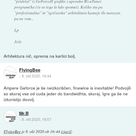
"pridelal" iz GeForceII grafike z uporabo RivaTuner
programčka (če se tega še kdo spomni). Koliko sta pa
"profesionalna" in "igričarska" arhitektura kasneje šle narazen,
pa ne vem...
Lp
Jože
Arhitektura nič, oprema na kartici bolj.
FlyingBee
::
8. okt 2020, 16:44
Ampere Geforce je še neizkoriščen, finewine is inevitable! Podvojili
so skoraj vse od cuda jeder do bandwidhta, skoraj. Igre ga še ne
izkoristijo dovolj.
Mr.B
::
8. okt 2020, 18:57
FlyingBee
je
8. okt 2020 ob 16:44
izjavil
: