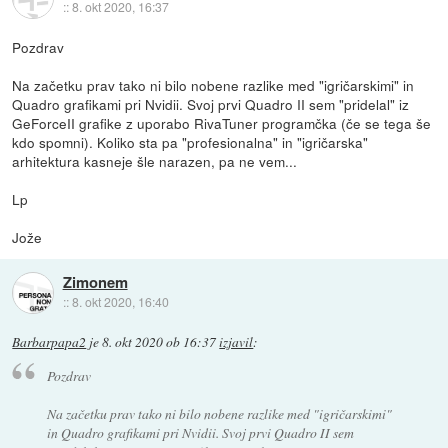
::
8. okt 2020, 16:37
Pozdrav
Na začetku prav tako ni bilo nobene razlike med "igričarskimi" in
Quadro grafikami pri Nvidii. Svoj prvi Quadro II sem "pridelal" iz
GeForceII grafike z uporabo RivaTuner programčka (če se tega še
kdo spomni). Koliko sta pa "profesionalna" in "igričarska"
arhitektura kasneje šle narazen, pa ne vem...
Lp
Jože
Zimonem
::
8. okt 2020, 16:40
Barbarpapa2
je
8. okt 2020 ob 16:37
izjavil
:
Pozdrav
Na začetku prav tako ni bilo nobene razlike med "igričarskimi"
in Quadro grafikami pri Nvidii. Svoj prvi Quadro II sem