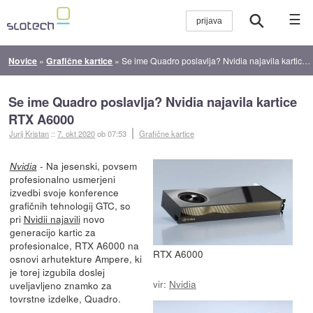
☰
Novice
»
Grafične kartice
»
Se ime Quadro poslavlja? Nvidia najavila kartice RTX A6000
Se ime Quadro poslavlja? Nvidia najavila kartice
RTX A6000
Jurij Kristan
::
7. okt 2020
ob 07:53
Grafične kartice
- Na jesenski, povsem
Nvidia
profesionalno usmerjeni
izvedbi svoje konference
grafičnih tehnologij GTC, so
pri
Nvidii najavili
novo
generacijo kartic za
profesionalce, RTX A6000 na
RTX A6000
osnovi arhutekture Ampere, ki
je torej izgubila doslej
vir:
Nvidia
uveljavljeno znamko za
tovrstne izdelke, Quadro.