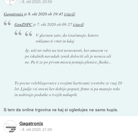
::
8. okt 2020, 20:59
Gagatronix
je
8. okt 2020 ob 19:45
izjavil
:
GenZNPC
je
7. okt 2020 ob 09:27
izjavil
:
V glavnen zato, da izračunajo, katero
reklamo ti vrtet in kdaj
Jp, niti ne rabis na test nosecnosti, ker amazon ve
po iskalnih navadah zensk dolociti ali je noseca ali
ne. Pa ti ze po prvem mescu ponuja plenice, flaske...
To pocno veleblagovnice s svojimi karticami zvestobe ze vsaj 20
let. Ljudje vsi srecni ker dobijo popust, firme si pa manejo roke
in nabirajo podatke o tvojih nakupih.
S tem da online trgovina ve kaj si ogledujes ne samo kupis.
Gagatronix
::
8. okt 2020, 21:00