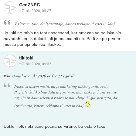
GenZNPC
::
7. okt 2020, 09:27
V glavnen zato, da izračunajo, katero reklamo ti vrtet in kdaj
Jp, niti ne rabis na test nosecnosti, ker amazon ve po iskalnih
navadah zensk dolociti ali je noseca ali ne. Pa ti ze po prvem
mescu ponuja plenice, flaske...
tikitoki
::
7. okt 2020, 09:37
WhiteAngel
je
7. okt 2020 ob 09:21
izjavil
:
Nikoli si nisem mislil, da je marketing lahko gonilo sveta.
Poglejte, koliko big-data algoritmov, namenskega hardvera se
razvija in data scientist kadra se potrebuje. V glavnen zato, da
izračunajo, katero reklamo ti vrtet in kdaj
Dokler folk nekritično pozira servirano, bo ostalo tako.