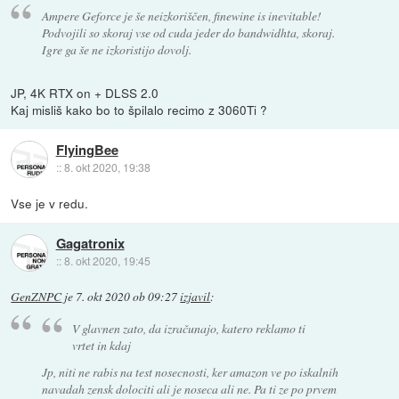
Ampere Geforce je še neizkoriščen, finewine is inevitable!
Podvojili so skoraj vse od cuda jeder do bandwidhta, skoraj.
Igre ga še ne izkoristijo dovolj.
JP, 4K RTX on + DLSS 2.0
Kaj misliš kako bo to špilalo recimo z 3060Ti ?
FlyingBee
::
8. okt 2020, 19:38
Vse je v redu.
Gagatronix
::
8. okt 2020, 19:45
GenZNPC
je
7. okt 2020 ob 09:27
izjavil
:
V glavnen zato, da izračunajo, katero reklamo ti
vrtet in kdaj
Jp, niti ne rabis na test nosecnosti, ker amazon ve po iskalnih
navadah zensk dolociti ali je noseca ali ne. Pa ti ze po prvem