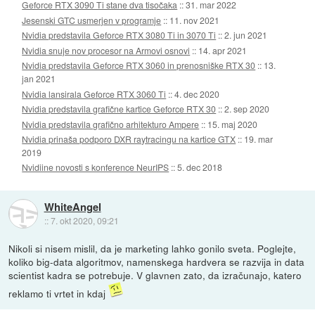
Geforce RTX 3090 Ti stane dva tisočaka
::
31. mar 2022
Jesenski GTC usmerjen v programje
::
11. nov 2021
Nvidia predstavila Geforce RTX 3080 Ti in 3070 Ti
::
2. jun 2021
Nvidia snuje nov procesor na Armovi osnovi
::
14. apr 2021
Nvidia predstavila Geforce RTX 3060 in prenosniške RTX 30
::
13.
jan 2021
Nvidia lansirala Geforce RTX 3060 Ti
::
4. dec 2020
Nvidia predstavila grafične kartice Geforce RTX 30
::
2. sep 2020
Nvidia predstavila grafično arhitekturo Ampere
::
15. maj 2020
Nvidia prinaša podporo DXR raytracingu na kartice GTX
::
19. mar
2019
Nvidiine novosti s konference NeurIPS
::
5. dec 2018
WhiteAngel
::
7. okt 2020, 09:21
Nikoli si nisem mislil, da je marketing lahko gonilo sveta. Poglejte,
koliko big-data algoritmov, namenskega hardvera se razvija in data
scientist kadra se potrebuje. V glavnen zato, da izračunajo, katero
reklamo ti vrtet in kdaj