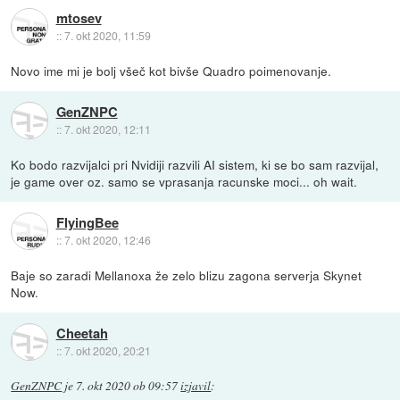
mtosev
::
7. okt 2020, 11:59
Novo ime mi je bolj všeč kot bivše Quadro poimenovanje.
GenZNPC
::
7. okt 2020, 12:11
Ko bodo razvijalci pri Nvidiji razvili AI sistem, ki se bo sam razvijal,
je game over oz. samo se vprasanja racunske moci... oh wait.
FlyingBee
::
7. okt 2020, 12:46
Baje so zaradi Mellanoxa že zelo blizu zagona serverja Skynet
Now.
Cheetah
::
7. okt 2020, 20:21
GenZNPC
je
7. okt 2020 ob 09:57
izjavil
: