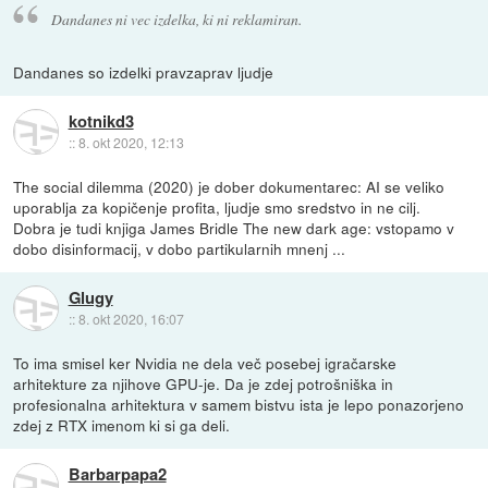
Dandanes ni vec izdelka, ki ni reklamiran.
Dandanes so izdelki pravzaprav ljudje
kotnikd3
::
8. okt 2020, 12:13
The social dilemma (2020) je dober dokumentarec: AI se veliko
uporablja za kopičenje profita, ljudje smo sredstvo in ne cilj.
Dobra je tudi knjiga James Bridle The new dark age: vstopamo v
dobo disinformacij, v dobo partikularnih mnenj ...
Glugy
::
8. okt 2020, 16:07
To ima smisel ker Nvidia ne dela več posebej igračarske
arhitekture za njihove GPU-je. Da je zdej potrošniška in
profesionalna arhitektura v samem bistvu ista je lepo ponazorjeno
zdej z RTX imenom ki si ga deli.
Barbarpapa2