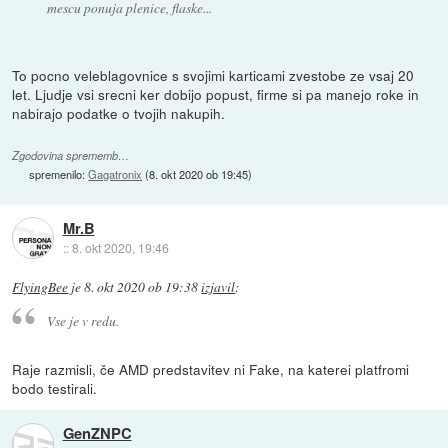
mescu ponuja plenice, flaske...
To pocno veleblagovnice s svojimi karticami zvestobe ze vsaj 20
let. Ljudje vsi srecni ker dobijo popust, firme si pa manejo roke in
nabirajo podatke o tvojih nakupih.
Zgodovina sprememb…
spremenilo:
Gagatronix
(
8. okt 2020 ob 19:45
)
Mr.B
::
8. okt 2020, 19:46
FlyingBee
je
8. okt 2020 ob 19:38
izjavil
:
Vse je v redu.
Raje razmisli, če AMD predstavitev ni Fake, na katerei platfromi
bodo testirali.
GenZNPC