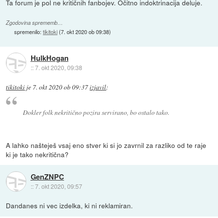
Ta forum je pol ne kritičnih fanbojev. Očitno indoktrinacija deluje.
Zgodovina sprememb…
spremenilo:
tikitoki
(
7. okt 2020 ob 09:38
)
HulkHogan
::
7. okt 2020, 09:38
tikitoki
je
7. okt 2020 ob 09:37
izjavil
:
Dokler folk nekritično pozira servirano, bo ostalo tako.
A lahko našteješ vsaj eno stver ki si jo zavrnil za razliko od te raje
ki je tako nekritična?
GenZNPC
::
7. okt 2020, 09:57
Dandanes ni vec izdelka, ki ni reklamiran.