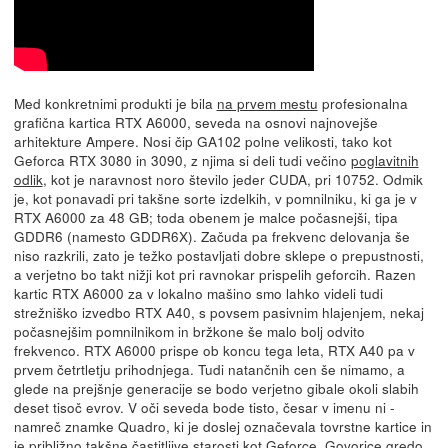
Med konkretnimi produkti je bila
na prvem mestu
profesionalna
grafična kartica RTX A6000, seveda na osnovi najnovejše
arhitekture Ampere. Nosi čip GA102 polne velikosti, tako kot
Geforca RTX 3080 in 3090, z njima si deli tudi večino
poglavitnih
odlik
, kot je naravnost noro število jeder CUDA, pri 10752. Odmik
je, kot ponavadi pri takšne sorte izdelkih, v pomnilniku, ki ga je v
RTX A6000 za 48 GB; toda obenem je malce počasnejši, tipa
GDDR6 (namesto GDDR6X). Začuda pa frekvenc delovanja še
niso razkrili, zato je težko postavljati dobre sklepe o prepustnosti,
a verjetno bo takt nižji kot pri ravnokar prispelih geforcih. Razen
kartic RTX A6000 za v lokalno mašino smo lahko videli tudi
strežniško izvedbo RTX A40, s povsem pasivnim hlajenjem, nekaj
počasnejšim pomnilnikom in bržkone še malo bolj odvito
frekvenco. RTX A6000 prispe ob koncu tega leta, RTX A40 pa v
prvem četrtletju prihodnjega. Tudi natančnih cen še nimamo, a
glede na prejšnje generacije se bodo verjetno gibale okoli slabih
deset tisoč evrov. V oči seveda bode tisto, česar v imenu ni -
namreč znamke Quadro, ki je doslej označevala tovrstne kartice in
je približno takšne častitljive starosti kot Geforce. Govorice gredo,