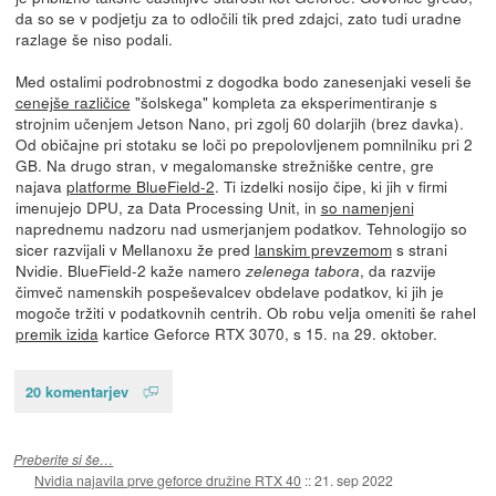
da so se v podjetju za to odločili tik pred zdajci, zato tudi uradne
razlage še niso podali.
Med ostalimi podrobnostmi z dogodka bodo zanesenjaki veseli še
cenejše različice
"šolskega" kompleta za eksperimentiranje s
strojnim učenjem Jetson Nano, pri zgolj 60 dolarjih (brez davka).
Od običajne pri stotaku se loči po prepolovljenem pomnilniku pri 2
GB. Na drugo stran, v megalomanske strežniške centre, gre
najava
platforme BlueField-2
. Ti izdelki nosijo čipe, ki jih v firmi
imenujejo DPU, za Data Processing Unit, in
so namenjeni
naprednemu nadzoru nad usmerjanjem podatkov. Tehnologijo so
sicer razvijali v Mellanoxu že pred
lanskim prevzemom
s strani
Nvidie. BlueField-2 kaže namero
, da razvije
zelenega tabora
čimveč namenskih pospeševalcev obdelave podatkov, ki jih je
mogoče tržiti v podatkovnih centrih. Ob robu velja omeniti še rahel
premik izida
kartice Geforce RTX 3070, s 15. na 29. oktober.
20 komentarjev
Preberite si še…
Nvidia najavila prve geforce družine RTX 40
::
21. sep 2022