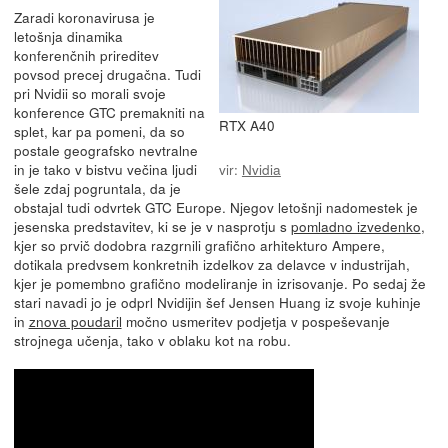
Zaradi koronavirusa je
letošnja dinamika
konferenčnih prireditev
povsod precej drugačna. Tudi
pri Nvidii so morali svoje
konference GTC premakniti na
RTX A40
splet, kar pa pomeni, da so
postale geografsko nevtralne
in je tako v bistvu večina ljudi
vir:
Nvidia
šele zdaj pogruntala, da je
obstajal tudi odvrtek GTC Europe. Njegov letošnji nadomestek je
jesenska predstavitev, ki se je v nasprotju s
pomladno izvedenko
,
kjer so prvič dodobra razgrnili grafično arhitekturo Ampere,
dotikala predvsem konkretnih izdelkov za delavce v industrijah,
kjer je pomembno grafično modeliranje in izrisovanje. Po sedaj že
stari navadi jo je odprl Nvidijin šef Jensen Huang iz svoje kuhinje
in
znova poudaril
močno usmeritev podjetja v pospeševanje
strojnega učenja, tako v oblaku kot na robu.