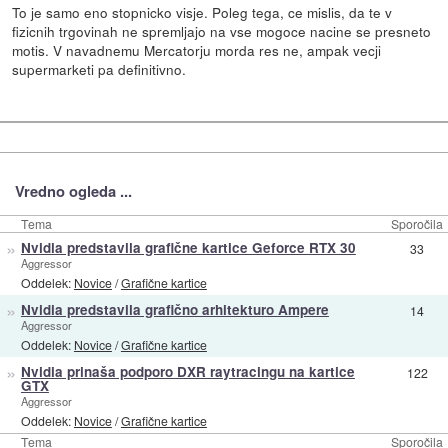
To je samo eno stopnicko visje. Poleg tega, ce mislis, da te v
fizicnih trgovinah ne spremljajo na vse mogoce nacine se presneto
motis. V navadnemu Mercatorju morda res ne, ampak vecji
supermarketi pa definitivno.
Vredno ogleda ...
Tema
Sporočila
»
Nvidia predstavila grafične kartice Geforce RTX 30
33
Aggressor
Oddelek:
Novice
/
Grafične kartice
»
Nvidia predstavila grafično arhitekturo Ampere
14
Aggressor
Oddelek:
Novice
/
Grafične kartice
»
Nvidia prinaša podporo DXR raytracingu na kartice
122
GTX
Aggressor
Oddelek:
Novice
/
Grafične kartice
Tema
Sporočila