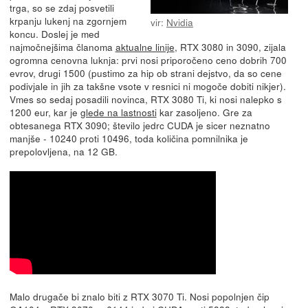
trga, so se zdaj posvetili
krpanju lukenj na zgornjem
vir:
Nvidia
koncu. Doslej je med
najmočnejšima članoma
aktualne linije
, RTX 3080 in 3090, zijala
ogromna cenovna luknja: prvi nosi priporočeno ceno dobrih 700
evrov, drugi 1500 (pustimo za hip ob strani dejstvo, da so cene
podivjale in jih za takšne vsote v resnici ni mogoče dobiti nikjer).
Vmes so sedaj posadili novinca, RTX 3080 Ti, ki nosi nalepko s
1200 eur, kar je
glede na lastnosti
kar zasoljeno. Gre za
obtesanega RTX 3090; število jedrc CUDA je sicer neznatno
manjše - 10240 proti 10496, toda količina pomnilnika je
prepolovljena, na 12 GB.
Malo drugače bi znalo biti z RTX 3070 Ti. Nosi popolnjen čip