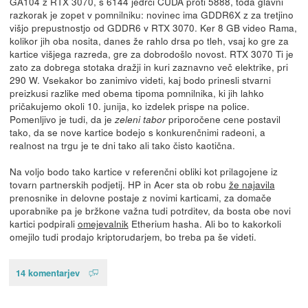
GA104 z RTX 3070, s 6144 jedrci CUDA proti 5888, toda glavni
razkorak je zopet v pomnilniku: novinec ima GDDR6X z za tretjino
višjo prepustnostjo od GDDR6 v RTX 3070. Ker 8 GB video Rama,
kolikor jih oba nosita, danes že rahlo drsa po tleh, vsaj ko gre za
kartice višjega razreda, gre za dobrodošlo novost. RTX 3070 Ti je
zato za dobrega stotaka dražji in kuri zaznavno več elektrike, pri
290 W. Vsekakor bo zanimivo videti, kaj bodo prinesli stvarni
preizkusi razlike med obema tipoma pomnilnika, ki jih lahko
pričakujemo okoli 10. junija, ko izdelek prispe na police.
Pomenljivo je tudi, da je
priporočene cene postavil
zeleni tabor
tako, da se nove kartice bodejo s konkurenčnimi radeoni, a
realnost na trgu je te dni tako ali tako čisto kaotična.
Na voljo bodo tako kartice v referenčni obliki kot prilagojene iz
tovarn partnerskih podjetij. HP in Acer sta ob robu
že najavila
prenosnike in delovne postaje z novimi karticami, za domače
uporabnike pa je bržkone važna tudi potrditev, da bosta obe novi
kartici podpirali
omejevalnik
Etherium hasha. Ali bo to kakorkoli
omejilo tudi prodajo kriptorudarjem, bo treba pa še videti.
14 komentarjev