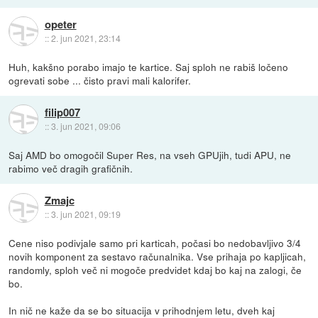
opeter
::
2. jun 2021, 23:14
Huh, kakšno porabo imajo te kartice. Saj sploh ne rabiš ločeno
ogrevati sobe ... čisto pravi mali kalorifer.
filip007
::
3. jun 2021, 09:06
Saj AMD bo omogočil Super Res, na vseh GPUjih, tudi APU, ne
rabimo več dragih grafičnih.
Zmajc
::
3. jun 2021, 09:19
Cene niso podivjale samo pri karticah, počasi bo nedobavljivo 3/4
novih komponent za sestavo računalnika. Vse prihaja po kapljicah,
randomly, sploh več ni mogoče predvidet kdaj bo kaj na zalogi, če
bo.
In nič ne kaže da se bo situacija v prihodnjem letu, dveh kaj