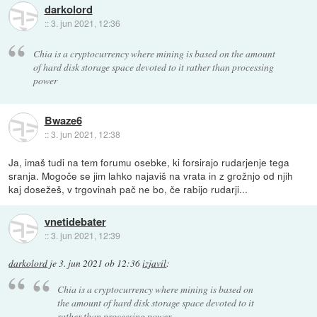
darkolord
::
3. jun 2021, 12:36
Chia is a cryptocurrency where mining is based on the amount
of hard disk storage space devoted to it rather than processing
power
Bwaze6
::
3. jun 2021, 12:38
Ja, imaš tudi na tem forumu osebke, ki forsirajo rudarjenje tega
sranja. Mogoče se jim lahko najaviš na vrata in z grožnjo od njih
kaj dosežeš, v trgovinah pač ne bo, če rabijo rudarji...
vnetidebater
::
3. jun 2021, 12:39
darkolord
je
3. jun 2021 ob 12:36
izjavil
:
Chia is a cryptocurrency where mining is based on
the amount of hard disk storage space devoted to it
rather than processing power