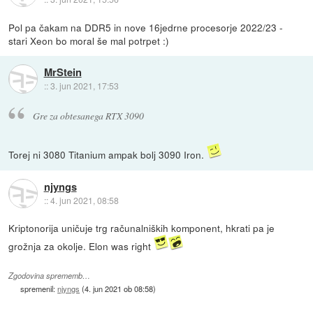
Pol pa čakam na DDR5 in nove 16jedrne procesorje 2022/23 -
stari Xeon bo moral še mal potrpet :)
MrStein
::
3. jun 2021, 17:53
Gre za obtesanega RTX 3090
Torej ni 3080 Titanium ampak bolj 3090 Iron.
njyngs
::
4. jun 2021, 08:58
Kriptonorija uničuje trg računalniških komponent, hkrati pa je
grožnja za okolje. Elon was right
Zgodovina sprememb…
spremenil:
njyngs
(
4. jun 2021 ob 08:58
)