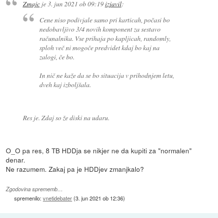
Zmajc
je
3. jun 2021 ob 09:19
izjavil
:
Cene niso podivjale samo pri karticah, počasi bo
nedobavljivo 3/4 novih komponent za sestavo
računalnika. Vse prihaja po kapljicah, randomly,
sploh več ni mogoče predvidet kdaj bo kaj na
zalogi, če bo.
In nič ne kaže da se bo situacija v prihodnjem letu,
dveh kaj izboljšala.
Res je. Zdaj so že diski na udaru.
O_O pa res, 8 TB HDDja se nikjer ne da kupiti za "normalen"
denar.
Ne razumem. Zakaj pa je HDDjev zmanjkalo?
Zgodovina sprememb…
spremenilo:
vnetidebater
(
3. jun 2021 ob 12:36
)