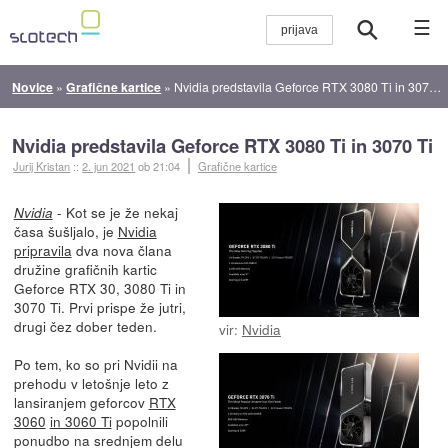
☰
Novice
»
Grafične kartice
»
Nvidia predstavila Geforce RTX 3080 Ti in 3070 Ti
Nvidia predstavila Geforce RTX 3080 Ti in 3070 Ti
Jurij Kristan
::
2. jun 2021
ob 21:04
Grafične kartice
- Kot se je že nekaj
Nvidia
časa šušljalo, je
Nvidia
pripravila
dva nova člana
družine grafičnih kartic
Geforce RTX 30, 3080 Ti in
3070 Ti. Prvi prispe že jutri,
drugi čez dober teden.
vir:
Nvidia
Po tem, ko so pri Nvidii na
prehodu v letošnje leto z
lansiranjem geforcov
RTX
3060
in 3060 Ti
popolnili
ponudbo na srednjem delu