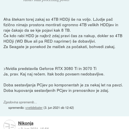
Aha štekam torej zakaj so 4TB HDDji še na voljo. LJudje pač
fizično nimajo prostora montirati ogromno 4TB velikih HDDjev in
raje čakajo da se kje pojavi kak 8 TB.
Če kdo rabi HDD je najbrž zdaj pravi čas za nakup, dokler so 4TB
HDDji (WD Blue ali pa RED naprimer) še dobavljivi.
Za Seagate je ponekod že malček za počakati, bohvedi zakaj.
>Nvidia predstavila Geforce RTX 3080 Ti in 3070 Ti
Ja, prav. Kaj naj rečem. Itak bodo povsem nedobavljive.
Doba sestavljanja PCjev po komponentah je za nekaj let na pavzi.
Doba kupovanja sestavljenih PCjev in prenosnikov je zdaj.
Zgodovina sprememb…
spremenilo:
vnetidebater
(
3. jun 2021 ob 12:42
)
Nikonja
::
3. jun 2021, 15:56