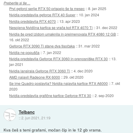
Preberite si še…
Prvi geforci serije RTX 50 prispejo še ta mesec
::
8. jan 2025
Nvidia predstavila geforce RTX 40 Super
::
10. jan 2024
Nvidia predstavila RTX 4070
::
13. apr 2023
Nesojena Nvidiina kartica se vrača kot RTX 4070 Ti
::
31. dec 2022
Nvidia še pred izidom umaknila in preimenovala RTX 4080 12 GB
::
16. okt 2022
Geforce RTX 3090 Ti stane dva tisočaka
::
31. mar 2022
Nvidia ne popušča
::
7. jan 2022
Nvidia predstavila Geforce RTX 3060 in prenosniške RTX 30
::
13.
jan 2021
Nvidia lansirala Geforce RTX 3060 Ti
::
4. dec 2020
AMD najavil Radeone RX 6000
::
29. okt 2020
Se ime Quadro poslavlja? Nvidia najavila kartice RTX A6000
::
7. okt
2020
Nvidia predstavila grafične kartice Geforce RTX 30
::
2. sep 2020
Telbanc
::
2. jun 2021, 21:19
Kva češ s temi grafami, močan čip in le 12 gb vrama.