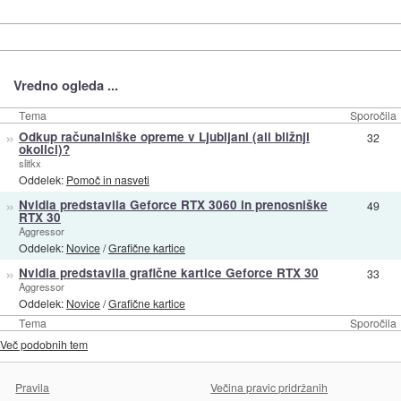
Vredno ogleda ...
Tema
Sporočila
»
Odkup računalniške opreme v Ljubljani (ali bližnji
32
okolici)?
slitkx
Oddelek:
Pomoč in nasveti
»
Nvidia predstavila Geforce RTX 3060 in prenosniške
49
RTX 30
Aggressor
Oddelek:
Novice
/
Grafične kartice
»
Nvidia predstavila grafične kartice Geforce RTX 30
33
Aggressor
Oddelek:
Novice
/
Grafične kartice
Tema
Sporočila
Več podobnih tem
Pravila
Večina pravic pridržanih