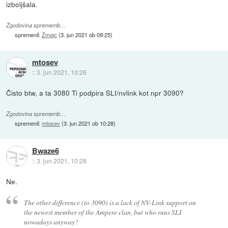
izboljšala.
Zgodovina sprememb…
spremenil:
Zmajc
(
3. jun 2021 ob 09:25
)
mtosev
::
3. jun 2021, 10:26
Čisto btw, a ta 3080 Ti podpira SLI/nvlink kot npr 3090?
Zgodovina sprememb…
spremenil:
mtosev
(
3. jun 2021 ob 10:28
)
Bwaze6
::
3. jun 2021, 10:28
Ne.
The other difference (to 3090) is a lack of NV-Link support on
the newest member of the Ampere clan, but who runs SLI
nowadays anyway?