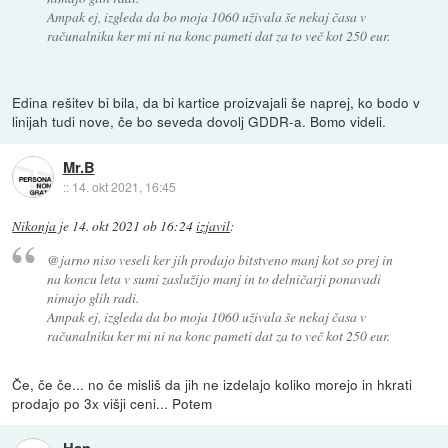
Ampak ej, izgleda da bo moja 1060 uživala še nekaj časa v
računalniku ker mi ni na konc pameti dat za to več kot 250 eur.
Edina rešitev bi bila, da bi kartice proizvajali še naprej, ko bodo v
linijah tudi nove, če bo seveda dovolj GDDR-a. Bomo videli.
Mr.B
::
14. okt 2021, 16:45
Nikonja
je
14. okt 2021 ob 16:24
izjavil
:
@jarno niso veseli ker jih prodajo bitstveno manj kot so prej in
na koncu leta v sumi zaslužijo manj in to delničarji ponavadi
nimajo glih radi.
Ampak ej, izgleda da bo moja 1060 uživala še nekaj časa v
računalniku ker mi ni na konc pameti dat za to več kot 250 eur.
Če, če če... no če misliš da jih ne izdelajo koliko morejo in hkrati
prodajo po 3x višji ceni... Potem