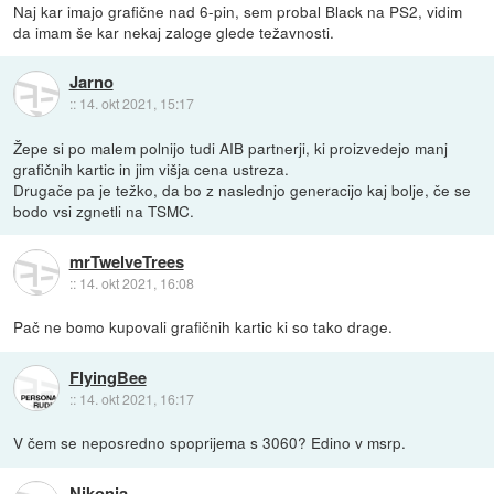
Naj kar imajo grafične nad 6-pin, sem probal Black na PS2, vidim
da imam še kar nekaj zaloge glede težavnosti.
Jarno
::
14. okt 2021, 15:17
Žepe si po malem polnijo tudi AIB partnerji, ki proizvedejo manj
grafičnih kartic in jim višja cena ustreza.
Drugače pa je težko, da bo z naslednjo generacijo kaj bolje, če se
bodo vsi zgnetli na TSMC.
mrTwelveTrees
::
14. okt 2021, 16:08
Pač ne bomo kupovali grafičnih kartic ki so tako drage.
FlyingBee
::
14. okt 2021, 16:17
V čem se neposredno spoprijema s 3060? Edino v msrp.
Nikonja