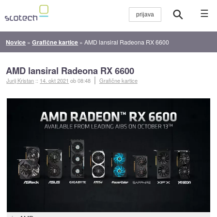
☰
Novice
»
Grafične kartice
»
AMD lansiral Radeona RX 6600
AMD lansiral Radeona RX 6600
Jurij Kristan
::
14. okt 2021
ob 08:48
Grafične kartice