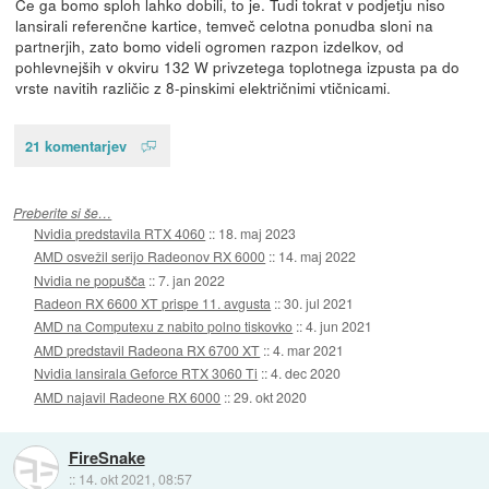
Če ga bomo sploh lahko dobili, to je. Tudi tokrat v podjetju niso
lansirali referenčne kartice, temveč celotna ponudba sloni na
partnerjih, zato bomo videli ogromen razpon izdelkov, od
pohlevnejših v okviru 132 W privzetega toplotnega izpusta pa do
vrste navitih različic z 8-pinskimi električnimi vtičnicami.
21 komentarjev
Preberite si še…
Nvidia predstavila RTX 4060
::
18. maj 2023
AMD osvežil serijo Radeonov RX 6000
::
14. maj 2022
Nvidia ne popušča
::
7. jan 2022
Radeon RX 6600 XT prispe 11. avgusta
::
30. jul 2021
AMD na Computexu z nabito polno tiskovko
::
4. jun 2021
AMD predstavil Radeona RX 6700 XT
::
4. mar 2021
Nvidia lansirala Geforce RTX 3060 Ti
::
4. dec 2020
AMD najavil Radeone RX 6000
::
29. okt 2020
FireSnake
::
14. okt 2021, 08:57