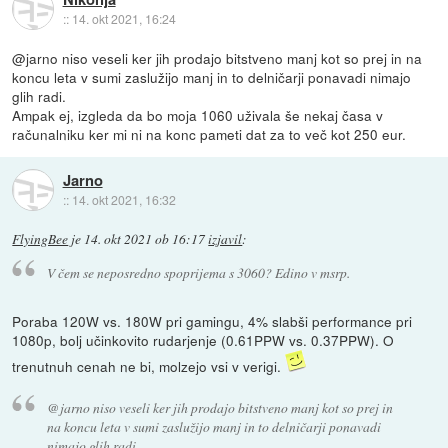
::
14. okt 2021, 16:24
@jarno niso veseli ker jih prodajo bitstveno manj kot so prej in na
koncu leta v sumi zaslužijo manj in to delničarji ponavadi nimajo
glih radi.
Ampak ej, izgleda da bo moja 1060 uživala še nekaj časa v
računalniku ker mi ni na konc pameti dat za to več kot 250 eur.
Jarno
::
14. okt 2021, 16:32
FlyingBee
je
14. okt 2021 ob 16:17
izjavil
:
V čem se neposredno spoprijema s 3060? Edino v msrp.
Poraba 120W vs. 180W pri gamingu, 4% slabši performance pri
1080p, bolj učinkovito rudarjenje (0.61PPW vs. 0.37PPW). O
trenutnuh cenah ne bi, molzejo vsi v verigi.
@jarno niso veseli ker jih prodajo bitstveno manj kot so prej in
na koncu leta v sumi zaslužijo manj in to delničarji ponavadi
nimajo glih radi.