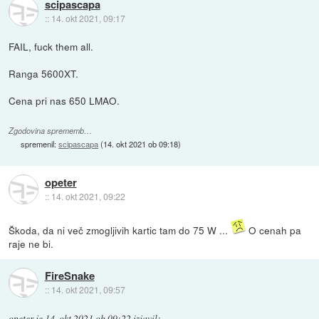
scipascapa
::
14. okt 2021, 09:17
FAIL, fuck them all.
Ranga 5600XT.
Cena pri nas 650 LMAO.
Zgodovina sprememb…
spremenil:
scipascapa
(
14. okt 2021 ob 09:18
)
opeter
::
14. okt 2021, 09:22
Škoda, da ni več zmogljivih kartic tam do 75 W ...
O cenah pa
raje ne bi.
FireSnake
::
14. okt 2021, 09:57
opeter
je
14. okt 2021 ob 09:22
izjavil
: