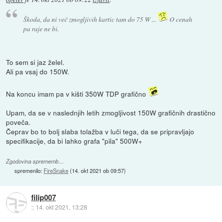
Škoda, da ni več zmogljivih kartic tam do 75 W ...
O cenah
pa raje ne bi.
To sem si jaz želel.
Ali pa vsaj do 150W.
Na koncu imam pa v kišti 350W TDP grafično
Upam, da se v naslednjih letih zmogljivost 150W grafičnih drastično
poveča.
Čeprav bo to bolj slaba tolažba v luči tega, da se pripravljajo
specifikacije, da bi lahko grafa "pila" 500W+
Zgodovina sprememb…
spremenilo:
FireSnake
(
14. okt 2021 ob 09:57
)
filip007
::
14. okt 2021, 13:28