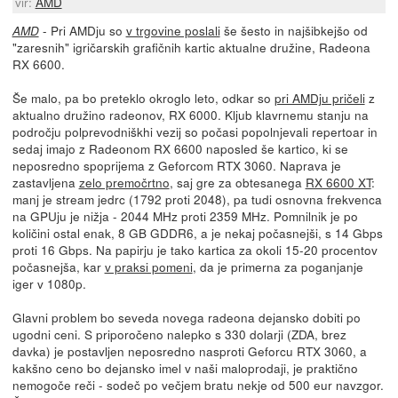
vir:
AMD
- Pri AMDju so
v trgovine poslali
še šesto in najšibkejšo od
AMD
"zaresnih" igričarskih grafičnih kartic aktualne družine, Radeona
RX 6600.
Še malo, pa bo preteklo okroglo leto, odkar so
pri AMDju pričeli
z
aktualno družino radeonov, RX 6000. Kljub klavrnemu stanju na
področju polprevodniškhi vezij so počasi popolnjevali repertoar in
sedaj imajo z Radeonom RX 6600 naposled še kartico, ki se
neposredno spoprijema z Geforcom RTX 3060. Naprava je
zastavljena
zelo premočrtno
, saj gre za obtesanega
RX 6600 XT
:
manj je stream jedrc (1792 proti 2048), pa tudi osnovna frekvenca
na GPUju je nižja - 2044 MHz proti 2359 MHz. Pomnilnik je po
količini ostal enak, 8 GB GDDR6, a je nekaj počasnejši, s 14 Gbps
proti 16 Gbps. Na papirju je tako kartica za okoli 15-20 procentov
počasnejša, kar
v praksi pomeni
, da je primerna za poganjanje
iger v 1080p.
Glavni problem bo seveda novega radeona dejansko dobiti po
ugodni ceni. S priporočeno nalepko s 330 dolarji (ZDA, brez
davka) je postavljen neposredno nasproti Geforcu RTX 3060, a
kakšno ceno bo dejansko imel v naši maloprodaji, je praktično
nemogoče reči - sodeč po večjem bratu nekje od 500 eur navzgor.