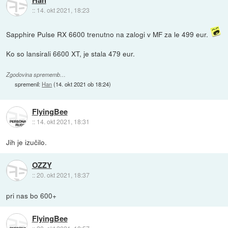
Han
::
14. okt 2021, 18:23
Sapphire Pulse RX 6600 trenutno na zalogi v MF za le 499 eur.
Ko so lansirali 6600 XT, je stala 479 eur.
Zgodovina sprememb…
spremenil:
Han
(
14. okt 2021 ob 18:24
)
FlyingBee
::
14. okt 2021, 18:31
Jih je izučilo.
OZZY
::
20. okt 2021, 18:37
pri nas bo 600+
FlyingBee