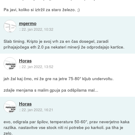
Pa javi, koliko si iztržil za staro železo. ;)
mgermo
::
22. jan 2022, 10:32
Slab timing. Kripto je svoj vrh za en čas dosegel, zaradi
prihajajočega eth 2.0 pa nekateri minerji že odprodajajo kartice.
Horas
::
22. jan 2022, 13:52
jah žal kaj čmo, mi že gre na jetre 75-80° kljub undervoltu.
zdajle menjama s malim gpuja pa odšpilama mal...
Horas
::
22. jan 2022, 16:21
evo, odigrala par špilov, temperature 50-60°, prav neverjetno kaka
razlika. nastavitve vse stock niti ni potrebe po karkoli. pa tiha je
zelo.