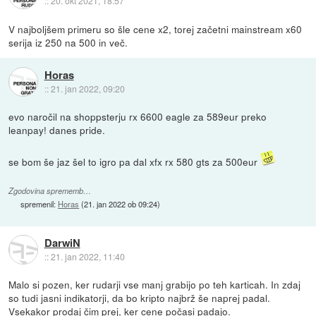
::
20. okt 2021, 18:57
V najboljšem primeru so šle cene x2, torej začetni mainstream x60
serija iz 250 na 500 in več.
Horas
::
21. jan 2022, 09:20
evo naročil na shoppsterju rx 6600 eagle za 589eur preko
leanpay! danes pride.
se bom še jaz šel to igro pa dal xfx rx 580 gts za 500eur
Zgodovina sprememb…
spremenil:
Horas
(
21. jan 2022 ob 09:24
)
DarwiN
::
21. jan 2022, 11:40
Malo si pozen, ker rudarji vse manj grabijo po teh karticah. In zdaj
so tudi jasni indikatorji, da bo kripto najbrž še naprej padal.
Vsekakor prodaj čim prej, ker cene počasi padajo.