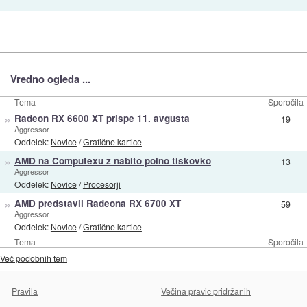
Vredno ogleda ...
Tema
Sporočila
»
Radeon RX 6600 XT prispe 11. avgusta
19
Aggressor
Oddelek:
Novice
/
Grafične kartice
»
AMD na Computexu z nabito polno tiskovko
13
Aggressor
Oddelek:
Novice
/
Procesorji
»
AMD predstavil Radeona RX 6700 XT
59
Aggressor
Oddelek:
Novice
/
Grafične kartice
Tema
Sporočila
Več podobnih tem
Pravila
Večina pravic pridržanih