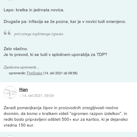
Lepo: kratka in jedrnata novica.
Drugače pa: inflacija se že pozna, kar je v novici tudi omenjeno.
privzetega toplotnega izpusta
Zelo všečno.
Je to prevod, ki se tudi v splošnem uporablja za TDP?
Zgodovina sprememb…
spremenilo:
FireSnake
(
14. okt 2021 ob 08:58
)
Han
::
14. okt 2021, 09:04
Zaradi pomanjkanja čipov in proizvodnih zmogljivosti močno
dvomim, da bomo v kratkem videli "ogromen razpon izdelkov". in
redki bodo pripravljeni odšteti 500+ eur za kartico, ki je dejansko
vredna 150 eur.