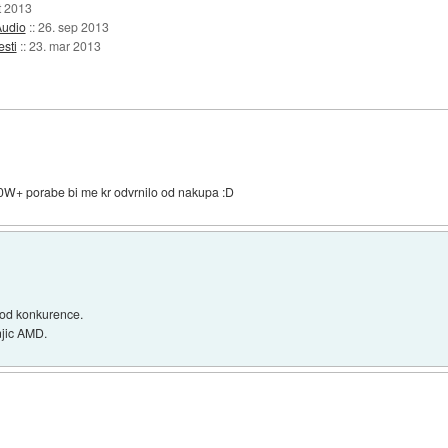
t 2013
Audio
::
26. sep 2013
esti
::
23. mar 2013
50W+ porabe bi me kr odvrnilo od nakupa :D
i od konkurence.
njic AMD.