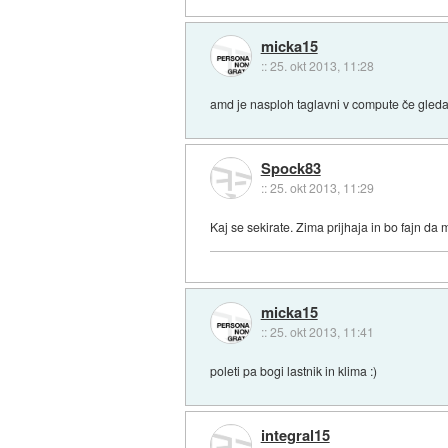
micka15
::
25. okt 2013, 11:28
amd je nasploh taglavni v compute če gleda
Spock83
::
25. okt 2013, 11:29
Kaj se sekirate. Zima prijhaja in bo fajn da
micka15
::
25. okt 2013, 11:41
poleti pa bogi lastnik in klima :)
integral15