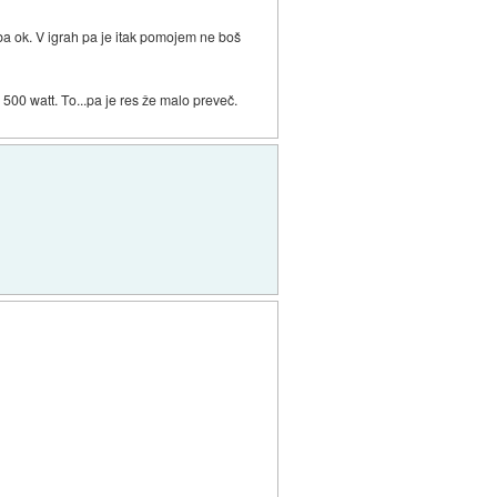
aba ok. V igrah pa je itak pomojem ne boš
00 watt. To...pa je res že malo preveč.