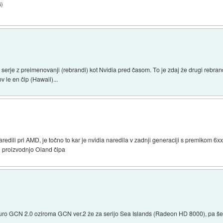
6
)
erje z preimenovanji (rebrandi) kot Nvidia pred časom. To je zdaj že drugi rebran
v le en čip (Hawaii)...
edili pri AMD, je točno to kar je nvidia naredila v zadnji generaciji s premikom 6
li proizvodnjo Oland čipa
kturo GCN 2.0 oziroma GCN ver.2 že za serijo Sea Islands (Radeon HD 8000), pa še 