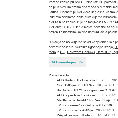
Porabe kartice pri AMD-ju niso razkrili, povedali 
da je ta številka premajhna ter da bi v resnici m
kartica. Obenem je tudi vroča in glasna. Jasno je
izdelovalcev kartic lahko pričakujemo v kratkem, 
tudi za hitro kartico, ki je na ločljivosti 2560 x 1
GeForce GTX 780 ter le malce počasnejša od Ti
potrebuje mostička, saj vsa komunikacija poteka
Situacija se bo verjetno nekoliko spremenila s p
severnih sosedih. Nekoliko ugodnejša izdaja,
R9
(
solo
in
CF
),
Hardware Canucks
,
HardOCP
,
Legi
94 komentarjev
Preberite si še…
AMD Radeon R9 Fury X je tu
::
25. jun 201
Novi AMD-jevi čipi R9 3xx
::
16. mar 2015
Bo Radeon R9 285X odgovor na GTX 970
AMD je predstavil novi zverini
::
8. apr 201
Mantle za Battlefield 4 končno prihaja
::
1.
nVidia preseneča z GeForce GTX 780 Ti
:
nVidia odgovarja AMD-ju
::
20. okt 2013
Prispeli so 'sveži' Radeoni
::
10. okt 2013