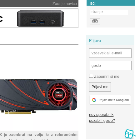
Išči:
Zadnje novice
Prijava
Zapomni si me
nov uporabnik
pozabili geslo?
 je zaenkrat na voljo le z referenčnim