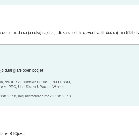
pomnim, da se je nekaj najdlo ljudi, ki so tudi tisto zver hvalili, češ saj ima 512bit 
jo dual grafe obeh podjetji
30, 32GB 4x8 3600Mhz G.skill, CM H500M,
 970 PRO, UltraSharp UP3017, Win 11
1960-2016, moj labradorec max 2002-2013
elavi BTCjev...