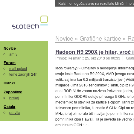
Sandisk že prodal več kot polovico SSD-jev za 
Novice
»
Grafične kartice
»
Ra
Novice
Radeon R9 290X je hiter, vroč 
arhiv
Primož Resman
::
25. okt 2013
ob 00:33
Grafi
Forum
techPowerUp!
- Omejitev o nedeljenju informacij 
mali oglasi
svoje teste Radeona R9 290X, AMD-jevega noveg
teme zadnjih 24h
velik, saj ima kar 6,2 milijardi tranzistorjev (nV
Članki
milijarde), ima 2816 senčilnikov (Tahiti, čip iz R
enot ROP. Ni še znana nazivna frekvenca jedra,
Zaposlitve
pomnilnika GDDR5 deluje pri vsega 5 GHz ter pr
brskaj
medtem ko ta številka za kartice s čipom Tahiti 
Ostalo
frekvenca pomnilnika, ki znaša 6 GHz. Čipi na r
pravila
MHz, torej bi moralo biti navijanje pomnilnika n
pomnilnika čipa Hawaii. Ta je seveda še vedno 
arhitekturo GCN 1.1.