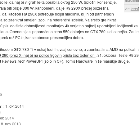
hladilni
so le, da naj bi v igrah le-ta porabila okrog 250 W. Splošni konsenz je,
orala biti bližje 300 W, kar pomeni, da je R9 290X precej požrešna
vir:
tech
, da Radeon R9 290X potrebuje boljši hladilnik, ki jih od partnerskih
a so zaenkrat omejeni zgolj na referenčni izdelek. Na srečo gre hkrati
440 pik, do širše dobavljivosti monitorjev 4k verjetno najbolj uporabljeni ločljivosti za
tana. Obenem je s priporočeno ceno 550 dolarjev od GTX 780 tudi cenejša. Zanim
 prek rež PCIe, kar se obnese presenetljivo dobro.
rihodom GTX 780 Ti v nekaj tednih, vsaj cenovno, a zaenkrat ima AMD na policah tr
 290 (brez X) naj bi na police trgovin prišla čez teden dni
, 31. oktobra. Teste R9 29
t Reviews
, techPowerUP! (
solo
in
CF
),
Tom's Hardware
in še marsikje drugje.
5
?
::
1. okt 2014
4
 feb 2014
:
8. nov 2013