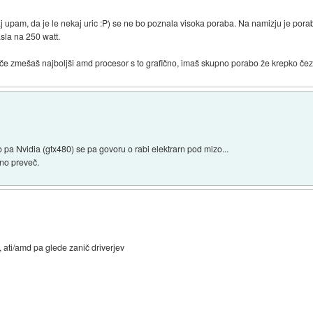
saj upam, da je le nekaj uric :P) se ne bo poznala visoka poraba. Na namizju je por
la na 250 watt.
e zmešaš najboljši amd procesor s to grafično, imaš skupno porabo že krepko čez 5
 pa Nvidia (gtx480) se pa govoru o rabi elektrarn pod mizo...
tno preveč.
, ati/amd pa glede zanič driverjev