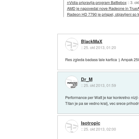
nVidia pripravlja program Battlebox
::
3. ok
AMD je napovedal nove Radeone in True
Radeon HD 7790 je prispel, objavljeni so t
BlackMaX
::
25. okt 2013, 01:20
Res zgleda badass tale kartica :) Ampak 2
Dr_M
::
25. okt 2013, 01:59
Performance per Watt je kar konkretno nizj
Titan je pa se vedno kralj, vec srece prihod
Isotropic
::
25. okt 2013, 02:00