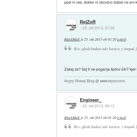
ppw ni vse, dokler ni obcutno slabsi na eni 
RejZoR
::
25. okt 2013, 07:26
BlackMaX
je
25. okt 2013 ob 01:20
izjavil
:
Res zgleda badass tale kartica :) Ampak
Zakaj že? Sej ti ne poganja špilov 24/7 kje
Angry Sheep Blog @ www.rejzor.com
Engineer_
::
25. okt 2013, 08:12
BlackMaX
je
25. okt 2013 ob 01:20
izjavil
:
Res zgleda badass tale kartica :) Ampak