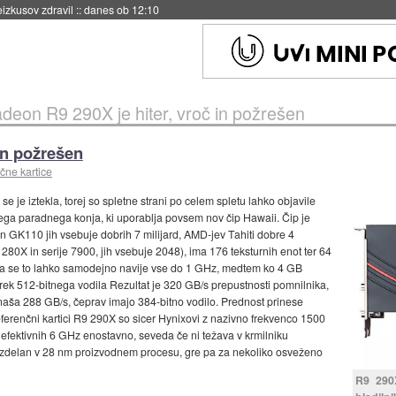
naslednji dve leti
::
danes ob 11:37
deon R9 290X je hiter, vroč in požrešen
in požrešen
čne kartice
se je iztekla, torej so spletne strani po celem spletu lahko objavile
a paradnega konja, ki uporablja povsem nov čip Hawaii. Čip je
idiin GK110 jih vsebuje dobrih 7 milijard, AMD-jev Tahiti dobre 4
9 280X in serije 7900, jih vsebuje 2048), ima 176 teksturnih enot ter 64
 a se to lahko samodejno navije vse do 1 GHz, medtem ko 4 GB
ek 512-bitnega vodila Rezultat je 320 GB/s prepustnosti pomnilnika,
znaša 288 GB/s, čeprav imajo 384-bitno vodilo. Prednost prinese
eferenčni kartici R9 290X so sicer Hynixovi z nazivno frekvenco 1500
a efektivnih 6 GHz enostavno, seveda če ni težava v krmilniku
izdelan v 28 nm proizvodnem procesu, gre pa za nekoliko osveženo
R9 290X