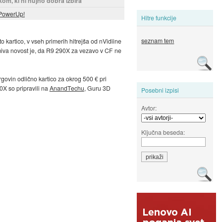
kom, ki ni nujno dobra izbira
PowerUp!
Hitre funkcije
seznam tem
 to kartico, v vseh primerih hitrejša od nVidiine
iva novost je, da R9 290X za vezavo v CF ne
govin odlično kartico za okrog 500 € pri
0X so pripravili na
AnandTechu
, Guru 3D
Posebni izpisi
Avtor:
Ključna beseda: