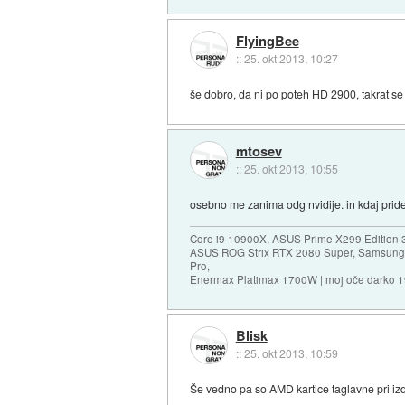
FlyingBee
::
25. okt 2013, 10:27
še dobro, da ni po poteh HD 2900, takrat se s
mtosev
::
25. okt 2013, 10:55
osebno me zanima odg nvidije. in kdaj pride
Core i9 10900X, ASUS Prime X299 Edition 
ASUS ROG Strix RTX 2080 Super, Samsung
Pro,
Enermax Platimax 1700W | moj oče darko 
Blisk
::
25. okt 2013, 10:59
Še vedno pa so AMD kartice taglavne pri izd