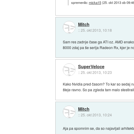
spremenilo:
micka15
(
25. okt 2013 ob 09:4
Mitch
::
25. okt 2013, 10:18
Sam res zadnje čase ga ATI oz. AMD enako s
8000 zdaj pa še serija Radeon Rx, kjer je no
SuperVeloce
::
25. okt 2013, 10:23
Kako Nvidia pred časom? To kar so sedaj nar
šteje ravno. So pa zgleda tam malo stestira
Mitch
::
25. okt 2013, 10:24
Aja pa spomnim se, da so najavljali arhite