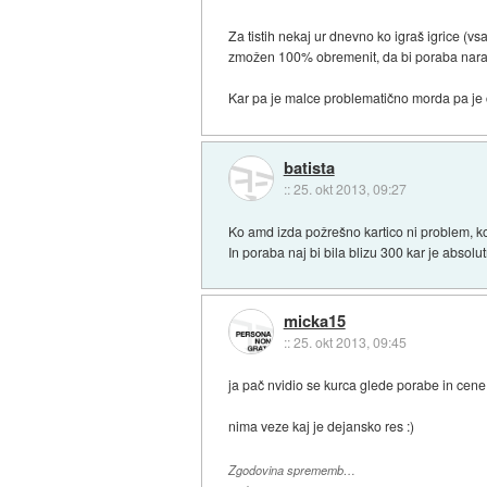
Za tistih nekaj ur dnevno ko igraš igrice (v
zmožen 100% obremenit, da bi poraba naras
Kar pa je malce problematično morda pa je č
batista
::
25. okt 2013, 09:27
Ko amd izda požrešno kartico ni problem, ko
In poraba naj bi bila blizu 300 kar je absolu
micka15
::
25. okt 2013, 09:45
ja pač nvidio se kurca glede porabe in cene
nima veze kaj je dejansko res :)
Zgodovina sprememb…