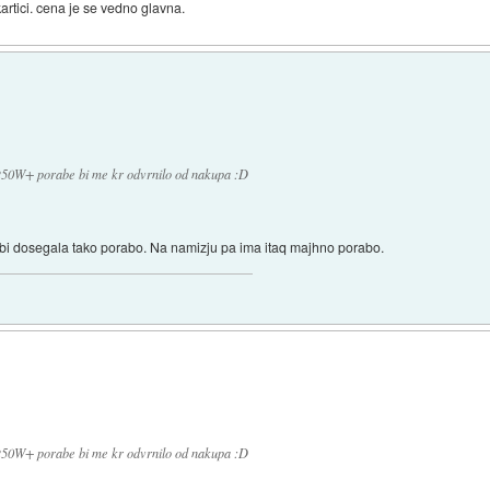
kartici. cena je se vedno glavna.
 250W+ porabe bi me kr odvrnilo od nakupa :D
r bi dosegala tako porabo. Na namizju pa ima itaq majhno porabo.
 250W+ porabe bi me kr odvrnilo od nakupa :D