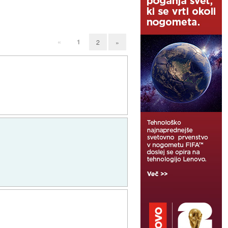
«
1
2
»