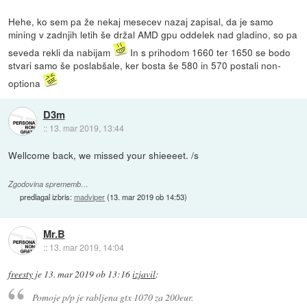
Hehe, ko sem pa že nekaj mesecev nazaj zapisal, da je samo
mining v zadnjih letih še držal AMD gpu oddelek nad gladino, so pa
seveda rekli da nabijam
In s prihodom 1660 ter 1650 se bodo
stvari samo še poslabšale, ker bosta še 580 in 570 postali non-
optiona
D3m
::
13. mar 2019, 13:44
Wellcome back, we missed your shieeeet. /s
Zgodovina sprememb…
predlagal izbris:
madviper
(
13. mar 2019 ob 14:53
)
Mr.B
::
13. mar 2019, 14:04
freesty
je
13. mar 2019 ob 13:16
izjavil
:
Pomoje p/p je rabljena gtx 1070 za 200eur.