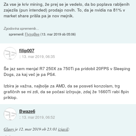
Za vse je kriv mining, že prej se je vedelo, da bo poplava rabljenih
zajezila (pun intended) prodajo novih. To, da je nvidia na 81% v
market share prišla pa je nov mejnik.
Zgodovina sprememb…
spremenil:
FlyingBee
(
13. mar 2019 ob 05:06
)
filip007
::
13. mar 2019, 06:35
Še jaz sem menjal R7 250X za 750Ti pa pridobil 20FPS v Sleeping
Dogs, za kaj več je pa PS4.
Izbira je važna, najbolje za AMD, da se posveti konzolam, trg
grafičnih se mi zdi, da se počasi izčrpuje, zdaj že 1660Ti rabi 8pin
priklop.
Bwaze6
::
13. mar 2019, 06:52
Glugy
je
12. mar 2019 ob 23:01
izjavil
: