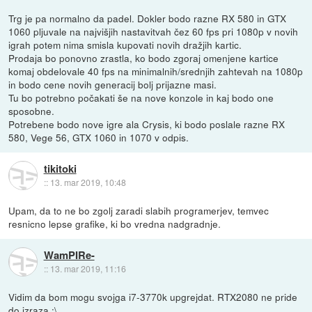
Trg je pa normalno da padel. Dokler bodo razne RX 580 in GTX
1060 pljuvale na najvišjih nastavitvah čez 60 fps pri 1080p v novih
igrah potem nima smisla kupovati novih dražjih kartic.
Prodaja bo ponovno zrastla, ko bodo zgoraj omenjene kartice
komaj obdelovale 40 fps na minimalnih/srednjih zahtevah na 1080p
in bodo cene novih generacij bolj prijazne masi.
Tu bo potrebno počakati še na nove konzole in kaj bodo one
sposobne.
Potrebene bodo nove igre ala Crysis, ki bodo poslale razne RX
580, Vege 56, GTX 1060 in 1070 v odpis.
tikitoki
::
13. mar 2019, 10:48
Upam, da to ne bo zgolj zaradi slabih programerjev, temvec
resnicno lepse grafike, ki bo vredna nadgradnje.
WamPIRe-
::
13. mar 2019, 11:16
Vidim da bom mogu svojga i7-3770k upgrejdat. RTX2080 ne pride
do izraza :\