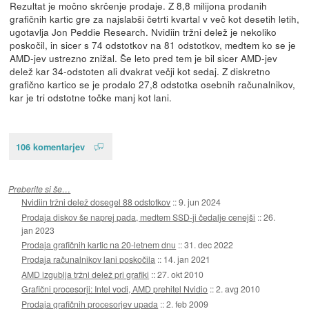
Rezultat je močno skrčenje prodaje. Z 8,8 milijona prodanih
grafičnih kartic gre za najslabši četrti kvartal v več kot desetih letih,
ugotavlja Jon Peddie Research. Nvidiin tržni delež je nekoliko
poskočil, in sicer s 74 odstotkov na 81 odstotkov, medtem ko se je
AMD-jev ustrezno znižal. Še leto pred tem je bil sicer AMD-jev
delež kar 34-odstoten ali dvakrat večji kot sedaj. Z diskretno
grafično kartico se je prodalo 27,8 odstotka osebnih računalnikov,
kar je tri odstotne točke manj kot lani.
106 komentarjev
Preberite si še…
Nvidiin tržni delež dosegel 88 odstotkov
::
9. jun 2024
Prodaja diskov še naprej pada, medtem SSD-ji čedalje cenejši
::
26.
jan 2023
Prodaja grafičnih kartic na 20-letnem dnu
::
31. dec 2022
Prodaja računalnikov lani poskočila
::
14. jan 2021
AMD izgublja tržni delež pri grafiki
::
27. okt 2010
Grafični procesorji: Intel vodi, AMD prehitel Nvidio
::
2. avg 2010
Prodaja grafičnih procesorjev upada
::
2. feb 2009