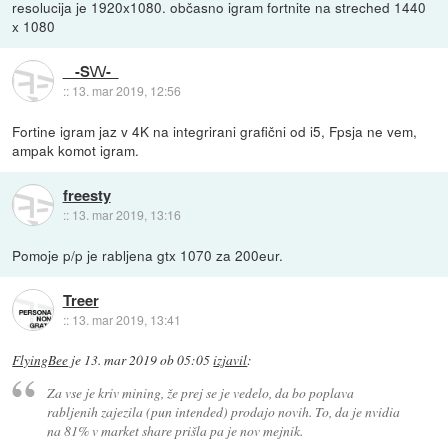
resolucija je 1920x1080. občasno igram fortnite na streched 1440
x 1080
-S\/\/-
::
13. mar 2019, 12:56
Fortine igram jaz v 4K na integrirani grafični od i5, Fpsja ne vem,
ampak komot igram.
freesty
::
13. mar 2019, 13:16
Pomoje p/p je rabljena gtx 1070 za 200eur.
Treer
::
13. mar 2019, 13:41
FlyingBee
je
13. mar 2019 ob 05:05
izjavil
:
Za vse je kriv mining, že prej se je vedelo, da bo poplava
rabljenih zajezila (pun intended) prodajo novih. To, da je nvidia
na 81% v market share prišla pa je nov mejnik.