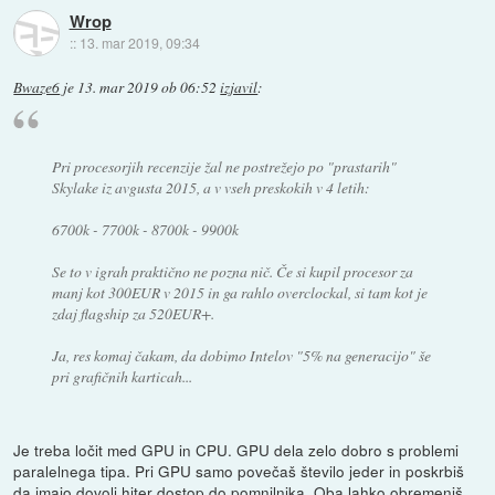
Wrop
::
13. mar 2019, 09:34
Bwaze6
je
13. mar 2019 ob 06:52
izjavil
:
Pri procesorjih recenzije žal ne postrežejo po "prastarih"
Skylake iz avgusta 2015, a v vseh preskokih v 4 letih:
6700k - 7700k - 8700k - 9900k
Se to v igrah praktično ne pozna nič. Če si kupil procesor za
manj kot 300EUR v 2015 in ga rahlo overclockal, si tam kot je
zdaj flagship za 520EUR+.
Ja, res komaj čakam, da dobimo Intelov "5% na generacijo" še
pri grafičnih karticah...
Je treba ločit med GPU in CPU. GPU dela zelo dobro s problemi
paralelnega tipa. Pri GPU samo povečaš število jeder in poskrbiš
da imajo dovolj hiter dostop do pomnilnika. Oba lahko obremeniš