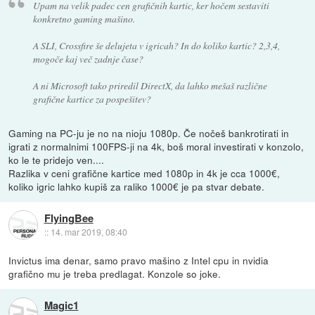
Upam na velik padec cen grafičnih kartic, ker hočem sestaviti
konkretno gaming mašino.
A SLI, Crossfire še delujeta v igricah? In do koliko kartic? 2,3,4,
mogoče kaj več zadnje čase?
A ni Microsoft tako priredil DirectX, da lahko mešaš različne
grafične kartice za pospešitev?
Gaming na PC-ju je no na nioju 1080p. Če nočeš bankrotirati in
igrati z normalnimi 100FPS-ji na 4k, boš moral investirati v konzolo,
ko le te pridejo ven....
Razlika v ceni grafične kartice med 1080p in 4k je cca 1000€,
koliko igric lahko kupiš za raliko 1000€ je pa stvar debate.
FlyingBee
::
14. mar 2019, 08:40
Invictus ima denar, samo pravo mašino z Intel cpu in nvidia
grafično mu je treba predlagat. Konzole so joke.
Magic1