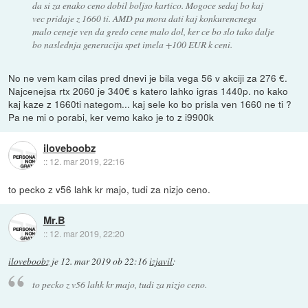
da si za enako ceno dobil boljso kartico. Mogoce sedaj bo kaj
vec pridaje z 1660 ti. AMD pa mora dati kaj konkurencnega
malo ceneje ven da gredo cene malo dol, ker ce bo slo tako dalje
bo naslednja generacija spet imela +100 EUR k ceni.
No ne vem kam cilas pred dnevi je bila vega 56 v akciji za 276 €.
Najcenejsa rtx 2060 je 340€ s katero lahko igras 1440p. no kako
kaj kaze z 1660ti nategom... kaj sele ko bo prisla ven 1660 ne ti ?
Pa ne mi o porabi, ker vemo kako je to z i9900k
iloveboobz
::
12. mar 2019, 22:16
to pecko z v56 lahk kr majo, tudi za nizjo ceno.
Mr.B
::
12. mar 2019, 22:20
iloveboobz
je
12. mar 2019 ob 22:16
izjavil
:
to pecko z v56 lahk kr majo, tudi za nizjo ceno.