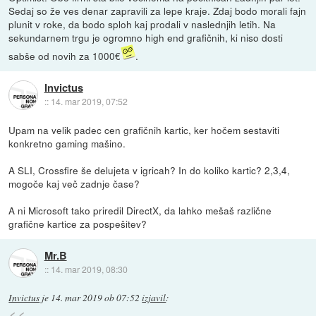
Sedaj so že ves denar zapravili za lepe kraje. Zdaj bodo morali fajn
plunit v roke, da bodo sploh kaj prodali v naslednjih letih. Na
sekundarnem trgu je ogromno high end grafičnih, ki niso dosti
sabše od novih za 1000€
.
Invictus
::
14. mar 2019, 07:52
Upam na velik padec cen grafičnih kartic, ker hočem sestaviti
konkretno gaming mašino.
A SLI, Crossfire še delujeta v igricah? In do koliko kartic? 2,3,4,
mogoče kaj več zadnje čase?
A ni Microsoft tako priredil DirectX, da lahko mešaš različne
grafične kartice za pospešitev?
Mr.B
::
14. mar 2019, 08:30
Invictus
je
14. mar 2019 ob 07:52
izjavil
: