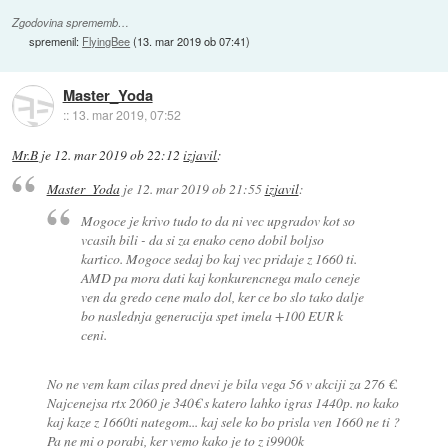
Zgodovina sprememb…
spremenil:
FlyingBee
(
13. mar 2019 ob 07:41
)
Master_Yoda
::
13. mar 2019, 07:52
Mr.B
je
12. mar 2019 ob 22:12
izjavil
:
Master_Yoda
je
12. mar 2019 ob 21:55
izjavil
:
Mogoce je krivo tudo to da ni vec upgradov kot so
vcasih bili - da si za enako ceno dobil boljso
kartico. Mogoce sedaj bo kaj vec pridaje z 1660 ti.
AMD pa mora dati kaj konkurencnega malo ceneje
ven da gredo cene malo dol, ker ce bo slo tako dalje
bo naslednja generacija spet imela +100 EUR k
ceni.
No ne vem kam cilas pred dnevi je bila vega 56 v akciji za 276 €.
Najcenejsa rtx 2060 je 340€ s katero lahko igras 1440p. no kako
kaj kaze z 1660ti nategom... kaj sele ko bo prisla ven 1660 ne ti ?
Pa ne mi o porabi, ker vemo kako je to z i9900k