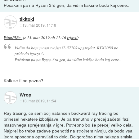
Počakam pa na Ryzen 3rd gen, da vidim kakšne bodo kaj cene...
tikitoki
::
13. mar 2019, 11:18
WamPIRe-
je
13. mar 2019 ob 11:16
izjavil
:
Vidim da bom mogu svojga i7-3770k upgrejdat. RTX2080 ne
pride do izraza :\
Počakam pa na Ryzen 3rd gen, da vidim kakšne bodo kaj cene...
Kolk se ti pa pozna?
Wrop
::
13. mar 2019, 11:54
Ray tracing, če sem bolj natančen backward ray tracing bo
prinesel nekatere izboljšave. Je pa trenutno v precej začetni fazi
masovnega sprejemanja v igre. Potrebno bo še precej veliko dela.
Najprej bo treba zadeve poenotiti na strojnem nivoju, da bodo vsa
jedra sposobna opravljati to delo. Dolgoročno nima nekega smisla