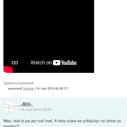
Zgodovina sprememb…
spremenil:
Invictus
(
14. mar 2019 ob 09:17
)
-S\/\/-
::
14. mar 2019, 09:24
Wau, tole bi pa jaz tudi imel. A tista očala se priključijo na izhod za
monitor?