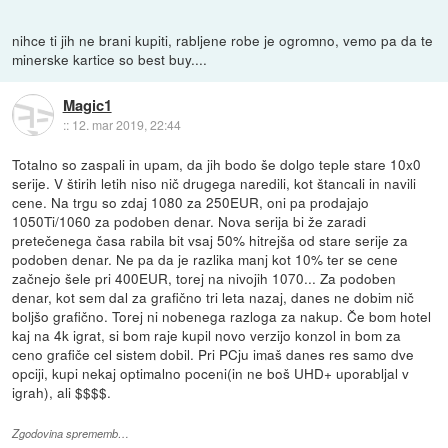
nihce ti jih ne brani kupiti, rabljene robe je ogromno, vemo pa da te
minerske kartice so best buy....
Magic1
::
12. mar 2019, 22:44
Totalno so zaspali in upam, da jih bodo še dolgo teple stare 10x0
serije. V štirih letih niso nič drugega naredili, kot štancali in navili
cene. Na trgu so zdaj 1080 za 250EUR, oni pa prodajajo
1050Ti/1060 za podoben denar. Nova serija bi že zaradi
pretečenega časa rabila bit vsaj 50% hitrejša od stare serije za
podoben denar. Ne pa da je razlika manj kot 10% ter se cene
začnejo šele pri 400EUR, torej na nivojih 1070... Za podoben
denar, kot sem dal za grafično tri leta nazaj, danes ne dobim nič
boljšo grafično. Torej ni nobenega razloga za nakup. Če bom hotel
kaj na 4k igrat, si bom raje kupil novo verzijo konzol in bom za
ceno grafiče cel sistem dobil. Pri PCju imaš danes res samo dve
opciji, kupi nekaj optimalno poceni(in ne boš UHD+ uporabljal v
igrah), ali $$$$.
Zgodovina sprememb…