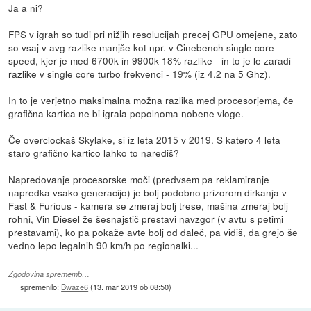
Ja a ni?
FPS v igrah so tudi pri nižjih resolucijah precej GPU omejene, zato
so vsaj v avg razlike manjše kot npr. v Cinebench single core
speed, kjer je med 6700k in 9900k 18% razlike - in to je le zaradi
razlike v single core turbo frekvenci - 19% (iz 4.2 na 5 Ghz).
In to je verjetno maksimalna možna razlika med procesorjema, če
grafična kartica ne bi igrala popolnoma nobene vloge.
Če overclockaš Skylake, si iz leta 2015 v 2019. S katero 4 leta
staro grafično kartico lahko to narediš?
Napredovanje procesorske moči (predvsem pa reklamiranje
napredka vsako generacijo) je bolj podobno prizorom dirkanja v
Fast & Furious - kamera se zmeraj bolj trese, mašina zmeraj bolj
rohni, Vin Diesel že šesnajstič prestavi navzgor (v avtu s petimi
prestavami), ko pa pokaže avte bolj od daleč, pa vidiš, da grejo še
vedno lepo legalnih 90 km/h po regionalki...
Zgodovina sprememb…
spremenilo:
Bwaze6
(
13. mar 2019 ob 08:50
)