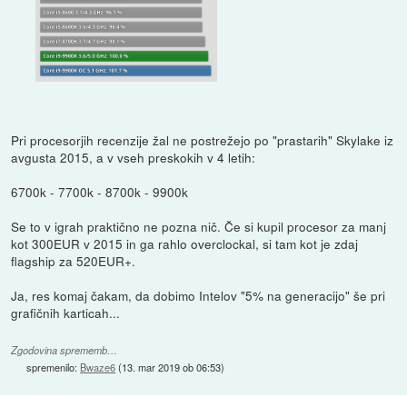
Pri procesorjih recenzije žal ne postrežejo po "prastarih" Skylake iz
avgusta 2015, a v vseh preskokih v 4 letih:
6700k - 7700k - 8700k - 9900k
Se to v igrah praktično ne pozna nič. Če si kupil procesor za manj
kot 300EUR v 2015 in ga rahlo overclockal, si tam kot je zdaj
flagship za 520EUR+.
Ja, res komaj čakam, da dobimo Intelov "5% na generacijo" še pri
grafičnih karticah...
Zgodovina sprememb…
spremenilo:
Bwaze6
(
13. mar 2019 ob 06:53
)