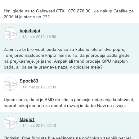
Hm, glede na to Gainward GTX 1070 276,90 . Je nakup Grafike za
200€ ki je starta no ???
bajsibajsi
::
13. mar 2019, 16:56
Zanimivo bi bilo videti podatke se za kaksno leto ali dve poprej.
Torej pred nastopom kripto manije. To, da je prodaja padla glede
na prej/kasneje, je jasno. Ampak ali trend prodaje GPU nasploh
pada, ali pa se le uravnava nazaj v obicajne meje?
Spock83
::
14. mar 2019, 07:33
Upam samo, da si je AMD do zdaj s pomocjo rudarjenja kriptovalut,
nabral nekaj denarja za dodatni razvoj in da bo Navi na nivoju.
Magic1
::
14. mar 2019, 07:43
Optimist. Obe firmi sta bile večinoma na počitnicah zadnjih par let.