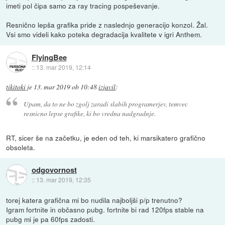
imeti pol čipa samo za ray tracing pospeševanje.
Resnično lepša grafika pride z naslednjo generacijo konzol. Žal.
Vsi smo videli kako poteka degradacija kvalitete v igri Anthem.
FlyingBee
::
13. mar 2019, 12:14
tikitoki
je
13. mar 2019 ob 10:48
izjavil
:
Upam, da to ne bo zgolj zaradi slabih programerjev, temvec
resnicno lepse grafike, ki bo vredna nadgradnje.
RT, sicer še na začetku, je eden od teh, ki marsikatero grafično
obsoleta.
odgovornost
::
13. mar 2019, 12:35
torej katera grafična mi bo nudila najboljši p/p trenutno?
Igram fortnite in občasno pubg. fortnite bi rad 120fps stable na
pubg mi je pa 60fps zadosti.