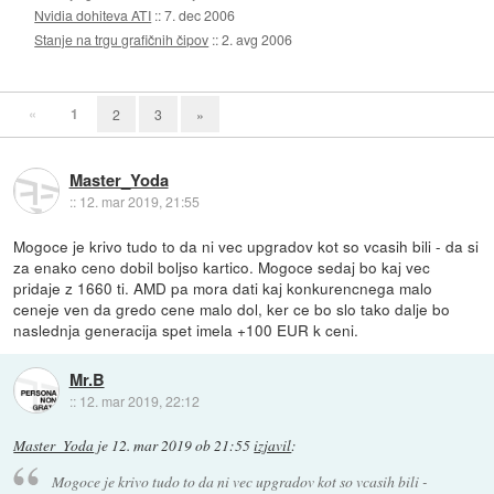
Nvidia dohiteva ATI
::
7. dec 2006
Stanje na trgu grafičnih čipov
::
2. avg 2006
«
1
2
3
»
Master_Yoda
::
12. mar 2019, 21:55
Mogoce je krivo tudo to da ni vec upgradov kot so vcasih bili - da si
za enako ceno dobil boljso kartico. Mogoce sedaj bo kaj vec
pridaje z 1660 ti. AMD pa mora dati kaj konkurencnega malo
ceneje ven da gredo cene malo dol, ker ce bo slo tako dalje bo
naslednja generacija spet imela +100 EUR k ceni.
Mr.B
::
12. mar 2019, 22:12
Master_Yoda
je
12. mar 2019 ob 21:55
izjavil
:
Mogoce je krivo tudo to da ni vec upgradov kot so vcasih bili -