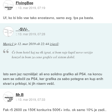
FlyingBee
::
13. mar 2019, 07:19
Uf, ko bi bilo vse tako enostavno, samo avg. fps pa basta.
-S\/\/-
::
13. mar 2019, 07:28
Magic1
je
12. mar 2019 ob 22:44
izjavil
:
Če bom hotel kaj na 4k igrat, si bom raje kupil novo verzijo
konzol in bom za ceno grafiče cel sistem dobil.
Isto sem jaz razmišljal: ali eno solidno grafiko ali PS4. na koncu
sem se odločil za PS4, ker grafika za sabo potegne en kup enih
stvari s priklopi, ki jih nisem vešč.
Mr.B
::
13. mar 2019, 07:33
Fak r5 2600 za 150€ konkurira 500€+ intlu. ok samo 10% je zadi..