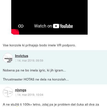
Vse konzole ki prihajajo bodo imele VR podporo.
Invictus
::
14. mar 2019, 09:59
Nobena pa ne bo imela igric, ki jih igram...
Thrustmaster HOTAS ne dela na konzolah...
njyngs
::
14. mar 2019, 10:04
A ne služiš ti 100k+ letno, zdaj pa je problem dat čuka ali dva za