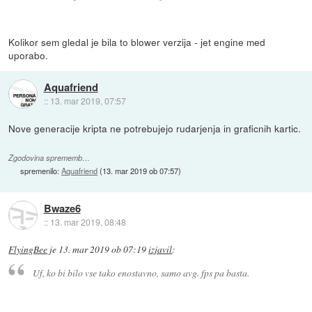
Kolikor sem gledal je bila to blower verzija - jet engine med
uporabo.
Aquafriend
::
13. mar 2019, 07:57
Nove generacije kripta ne potrebujejo rudarjenja in graficnih kartic.
Zgodovina sprememb…
spremenilo:
Aquafriend
(
13. mar 2019 ob 07:57
)
Bwaze6
::
13. mar 2019, 08:48
FlyingBee
je
13. mar 2019 ob 07:19
izjavil
:
Uf, ko bi bilo vse tako enostavno, samo avg. fps pa basta.