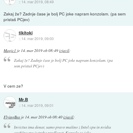
::
14. mar 2019, 08:49
Zakaj že? Zadnje čase je bolj PC joke napram konzolam. (pa sem
pristaš PCjev)
tikitoki
::
14. mar 2019, 09:00
Magic1
je
14. mar 2019 ob 08:49
izjavil
:
Zakaj že? Zadnje čase je bolj PC joke napram konzolam. (pa
sem pristaš PCjev)
V cem ze?
Mr.B
::
14. mar 2019, 09:01
FlyingBee
je
14. mar 2019 ob 08:40
izjavil
:
Invictus ima denar, samo pravo mašino z Intel cpu in nvidia
grafično mu je treba predlagat. Konzole so joke.