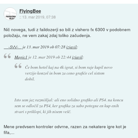
FlyingBee
::
13. mar 2019, 07:38
Nič novega, tudi z faildozerji so bili z vishero fx 6300 v podobnem
položaju, ne vem zakaj zdaj toliko začudenja.
-S\/\/-
je
13. mar 2019 ob 07:28
izjavil
:
Magic1
je
12. mar 2019 ob 22:44
izjavil
:
Če bom hotel kaj na 4k igrat, si bom raje kupil novo
verzijo konzol in bom za ceno grafiče cel sistem
dobil.
Isto sem jaz razmišljal: ali eno solidno grafiko ali PS4. na koncu
sem se odločil za PS4, ker grafika za sabo potegne en kup enih
stvari s priklopi, ki jih nisem vešč.
Mene predvsem kontroler odvrne, razen za nekatere igre kot je
fifa,...