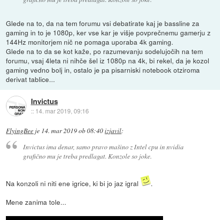
Glede na to, da na tem forumu vsi debatirate kaj je bassline za
gaming in to je 1080p, ker vse kar je višje povprečnemu gamerju z
144Hz monitorjem nič ne pomaga uporaba 4k gaming.
Glede na to da se kot kaže, po razumevanju sodelujočih na tem
forumu, vsaj 4leta ni nihče šel iz 1080p na 4k, bi rekel, da je kozol
gaming vedno bolj in, ostalo je pa pisarniski notebook otziroma
derivat tablice...
Invictus
::
14. mar 2019, 09:16
FlyingBee
je
14. mar 2019 ob 08:40
izjavil
:
Invictus ima denar, samo pravo mašino z Intel cpu in nvidia
grafično mu je treba predlagat. Konzole so joke.
Na konzoli ni niti ene igrice, ki bi jo jaz igral
.
Mene zanima tole...