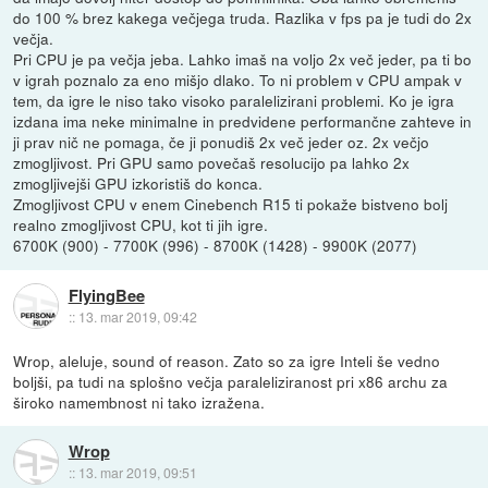
do 100 % brez kakega večjega truda. Razlika v fps pa je tudi do 2x
večja.
Pri CPU je pa večja jeba. Lahko imaš na voljo 2x več jeder, pa ti bo
v igrah poznalo za eno mišjo dlako. To ni problem v CPU ampak v
tem, da igre le niso tako visoko paralelizirani problemi. Ko je igra
izdana ima neke minimalne in predvidene performančne zahteve in
ji prav nič ne pomaga, če ji ponudiš 2x več jeder oz. 2x večjo
zmogljivost. Pri GPU samo povečaš resolucijo pa lahko 2x
zmogljivejši GPU izkoristiš do konca.
Zmogljivost CPU v enem Cinebench R15 ti pokaže bistveno bolj
realno zmogljivost CPU, kot ti jih igre.
6700K (900) - 7700K (996) - 8700K (1428) - 9900K (2077)
FlyingBee
::
13. mar 2019, 09:42
Wrop, aleluje, sound of reason. Zato so za igre Inteli še vedno
boljši, pa tudi na splošno večja paraleliziranost pri x86 archu za
široko namembnost ni tako izražena.
Wrop
::
13. mar 2019, 09:51