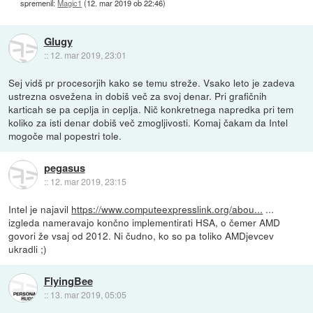
spremenil:
Magic1
(
12. mar 2019 ob 22:46
)
Glugy
::
12. mar 2019, 23:01
Sej vidš pr procesorjih kako se temu streže. Vsako leto je zadeva
ustrezna osvežena in dobiš več za svoj denar. Pri grafičnih
karticah se pa ceplja in ceplja. Nič konkretnega napredka pri tem
koliko za isti denar dobiš več zmogljivosti. Komaj čakam da Intel
mogoče mal popestri tole.
pegasus
::
12. mar 2019, 23:15
Intel je najavil
https://www.computeexpresslink.org/abou...
...
izgleda nameravajo končno implementirati HSA, o čemer AMD
govori že vsaj od 2012. Ni čudno, ko so pa toliko AMDjevcev
ukradli ;)
FlyingBee
::
13. mar 2019, 05:05