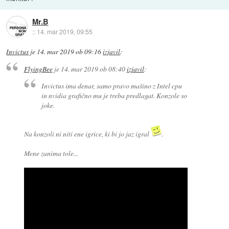
Mr.B
::
14. mar 2019, 09:55
Invictus
je
14. mar 2019 ob 09:16
izjavil
:
FlyingBee
je
14. mar 2019 ob 08:40
izjavil
:
Invictus ima denar, samo pravo mašino z Intel cpu
in nvidia grafično mu je treba predlagat. Konzole so
joke.
Na konzoli ni niti ene igrice, ki bi jo jaz igral
.
Mene zanima tole...