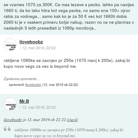
se vzames 1070 za 300€. Ce mas tezave s pecko. lahko pa navijes
1660 ti, da bo tako hitra kot vega pecka, no samo ene 100+ ojrov
rabis za vodnega... samo kak ko je za 50 € vec kot 1660ti dobis
2060 ki je v vsakem primeru boljsi nakup, razen no ce ne planiras v
naslednjih 5 letih presedlati iz 1080p monitorja..
iloveboobz
::
12. mar 2019, 22:22
rabljene 1080ke se zacnjeo pr 250e (1070 manj k 200e), zakaj bi
kupo novo vego za vec is beyond me.
Zgodovina sprememb…
spremenil:
iloveboobz
(
12. mar 2019 ob 22:22
)
Mr.B
::
12. mar 2019, 22:33
iloveboobz
je
12. mar 2019 ob 22:22
izjavil
:
rabljene 1080ke se zacnjeo pr 250e (1070 manj k 200e), zakaj bi
kupo novo vego za vec is beyond me.