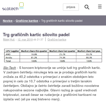
☰
Novice
»
Grafične kartice
»
Trg grafičnih kartic silovito padel
Trg grafičnih kartic silovito padel
Matej Huš
::
12. mar 2019
ob 21:37
Grafične kartice
- S koncem kriptonorije se umirja tudi trg grafičnih kartic.
Slo-Tech
V zadnjem četrtletju minulega leta se je prodaja grafičnih kartic
znižala za 40,2 odstotka v primerjavi z enakim obdobjem leto
poprej in celo za 10,7 odstotka v primerjavi s tretjim lanskim
četrtletjem. Običajno je četrto četrtletje zaradi božično-novoletne
nakupovalne sezone najboljše. Glavni razlog je upad vrednosti
kriptovalut, zaradi česar se rudarjenje z grafičnimi karticami ne
izplača več (ali pa vsaj bistveno manj).