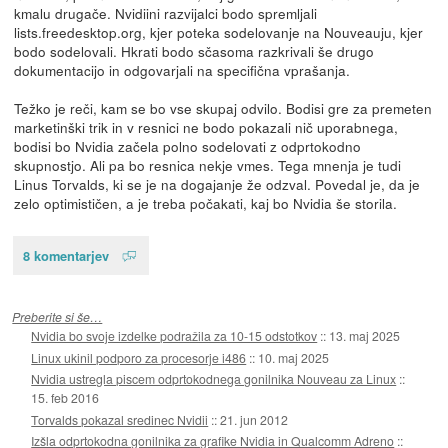
kmalu drugače. Nvidiini razvijalci bodo spremljali
lists.freedesktop.org, kjer poteka sodelovanje na Nouveauju, kjer
bodo sodelovali. Hkrati bodo sčasoma razkrivali še drugo
dokumentacijo in odgovarjali na specifična vprašanja.
Težko je reči, kam se bo vse skupaj odvilo. Bodisi gre za premeten
marketinški trik in v resnici ne bodo pokazali nič uporabnega,
bodisi bo Nvidia začela polno sodelovati z odprtokodno
skupnostjo. Ali pa bo resnica nekje vmes. Tega mnenja je tudi
Linus Torvalds, ki se je na dogajanje že odzval. Povedal je, da je
zelo optimističen, a je treba počakati, kaj bo Nvidia še storila.
8 komentarjev
Preberite si še…
Nvidia bo svoje izdelke podražila za 10-15 odstotkov
::
13. maj 2025
Linux ukinil podporo za procesorje i486
::
10. maj 2025
Nvidia ustregla piscem odprtokodnega gonilnika Nouveau za Linux
::
15. feb 2016
Torvalds pokazal sredinec Nvidii
::
21. jun 2012
Izšla odprtokodna gonilnika za grafike Nvidia in Qualcomm Adreno
::