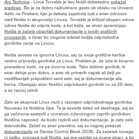
- Linus Torvalds je lani Nvidii dobesedno
pokazal
Ars Technica
sredinec
. Šlo je za dobro naštudirano gesto ob obisku na Univerzi
Aalto na Finskem, kjer je debata zajadrala tudi v smer odnosov
med Nvidio in skupnostjo Linuxa. Torvalds je kritizal obupen odnos
odnos Nvidie do odprte kode, a kot kaže, se stvari spreminjajo.
Nvidia je začela objavljati dokumentacije o svojih grafičnih
procesorjih
, s čimer bo mogoče izdelati boljše odprtokodne
gonilnike zanje na Linuxu.
Nvidia seveda ne ignorira Linuxa, saj za svoje grafične kartice
vestno pripravlja gonilnike za Linux. Problem je, da izda le binarno
prevedeno kodo, ne pa izvorne kode. Tako dobimo gonilnik, ki
sicer deluje prav dobro, a smo ob primerih napak ali želji po
modifikacijah prepuščeni sami sebi, saj je dokumentacije sila
borna. Obstajajo sicer Nvidiini odprtokodni gonilniki nv za 2D-delo,
a so razvoj ukinili.
Zato se skupnost Linux muči z razvojem odprtokodnega gonilnika
Nouveau za Nvidiine čipe. Ta je seveda daleč od idealnega, saj so
ga večinoma sestavili z vzvratnim inženiringom zaprtih gonilnikov.
Nvidiina napoved, da bodo razkrili več dokumentacije, je zato zelo
dobrodošla. Začeli so sicer previdno, saj so najprej pokazali
dokumentacijo
za Device Control Block (DCB). Za začetek novega
ni veliko, priznava tudi Nvidia, saj gre večidel za znane stvari, a bo