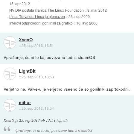
15. apr 2012
NVIDIA postala članica The Linux Foundation
::
8. mar 2012
Linus Torvalds: Linux je glomazen
::
23. sep 2009
Intelovi odprtokodni gonilniki za grafiko
::
10. avg 2006
XsenO
::
25. sep 2013, 13:51
Vprašanje, če ni to kaj povezano tudi s steamOS
LightBit
::
25. sep 2013, 13:53
Verjetno ne. Valve-u je verjetno vseeno če so gonilniki zaprtokodni.
mihor
::
25. sep 2013, 13:54
XsenO
je
25. sep 2013 ob 13:51
izjavil
:
Vprašanje, če ni to kaj povezano tudi s steamOS