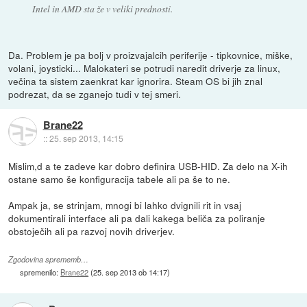
Intel in AMD sta že v veliki prednosti.
Da. Problem je pa bolj v proizvajalcih periferije - tipkovnice, miške,
volani, joysticki... Malokateri se potrudi naredit driverje za linux,
večina ta sistem zaenkrat kar ignorira. Steam OS bi jih znal
podrezat, da se zganejo tudi v tej smeri.
Brane22
::
25. sep 2013, 14:15
Mislim,d a te zadeve kar dobro definira USB-HID. Za delo na X-ih
ostane samo še konfiguracija tabele ali pa še to ne.
Ampak ja, se strinjam, mnogi bi lahko dvignili rit in vsaj
dokumentirali interface ali pa dali kakega beliča za poliranje
obstoječih ali pa razvoj novih driverjev.
Zgodovina sprememb…
spremenilo:
Brane22
(
25. sep 2013 ob 14:17
)