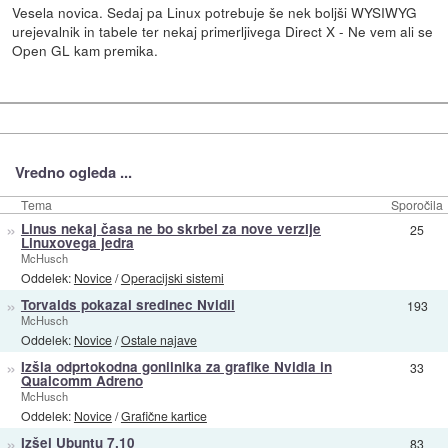
Vesela novica. Sedaj pa Linux potrebuje še nek boljši WYSIWYG
urejevalnik in tabele ter nekaj primerljivega Direct X - Ne vem ali se
Open GL kam premika.
Vredno ogleda ...
Tema
Sporočila
»
Linus nekaj časa ne bo skrbel za nove verzije
25
Linuxovega jedra
McHusch
Oddelek:
Novice
/
Operacijski sistemi
»
Torvalds pokazal sredinec Nvidii
193
McHusch
Oddelek:
Novice
/
Ostale najave
»
Izšla odprtokodna gonilnika za grafike Nvidia in
33
Qualcomm Adreno
McHusch
Oddelek:
Novice
/
Grafične kartice
»
Izšel Ubuntu 7.10
83