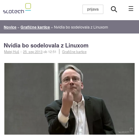
☰
Novice
»
Grafične kartice
»
Nvidia bo sodelovala z Linuxom
Nvidia bo sodelovala z Linuxom
Matej Huš
::
25. sep 2013
ob 12:51
Grafične kartice