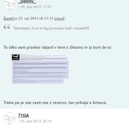
_Denny_
::
25. sep 2013, 17:27
XsenO
je
25. sep 2013 ob 13:51
izjavil
:
Vprašanje, če ni to kaj povezano tudi s steamOS
To sliko sem pravkar objavil v temi o Steamu in jo bom še tu:
Treba pa je vse vzeti vse z rezervo, ker prihaja s 4chana.
71GA
::
25. sep 2013, 20:15