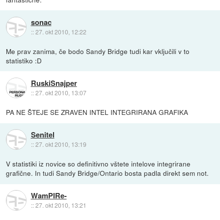
sonac
::
27. okt 2010, 12:22
Me prav zanima, če bodo Sandy Bridge tudi kar vključili v to
statistiko :D
RuskiSnajper
::
27. okt 2010, 13:07
PA NE ŠTEJE SE ZRAVEN INTEL INTEGRIRANA GRAFIKA
Senitel
::
27. okt 2010, 13:19
V statistiki iz novice so definitivno vštete intelove integrirane
grafične. In tudi Sandy Bridge/Ontario bosta padla direkt sem not.
WamPIRe-
::
27. okt 2010, 13:21