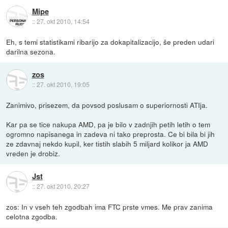
Mipe
::
27. okt 2010, 14:54
Eh, s temi statistikami ribarijo za dokapitalizacijo, še preden udari
darilna sezona.
zos
::
27. okt 2010, 19:05
Zanimivo, prisezem, da povsod poslusam o superiornosti ATIja.
Kar pa se tice nakupa AMD, pa je bilo v zadnjih petih letih o tem
ogromno napisanega in zadeva ni tako preprosta. Ce bi bila bi jih
ze zdavnaj nekdo kupil, ker tistih slabih 5 miljard kolikor ja AMD
vreden je drobiz.
Jst
::
27. okt 2010, 20:27
zos: In v vseh teh zgodbah ima FTC prste vmes. Me prav zanima
celotna zgodba.