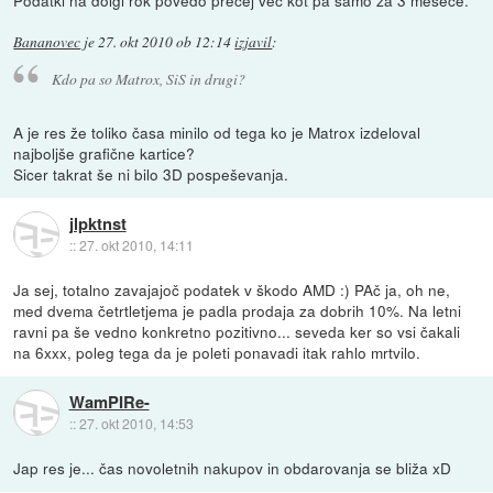
Podatki na dolgi rok povedo precej več kot pa samo za 3 mesece.
Bananovec
je
27. okt 2010 ob 12:14
izjavil
:
Kdo pa so Matrox, SiS in drugi?
A je res že toliko časa minilo od tega ko je Matrox izdeloval
najboljše grafične kartice?
Sicer takrat še ni bilo 3D pospeševanja.
jlpktnst
::
27. okt 2010, 14:11
Ja sej, totalno zavajajoč podatek v škodo AMD :) PAč ja, oh ne,
med dvema četrtletjema je padla prodaja za dobrih 10%. Na letni
ravni pa še vedno konkretno pozitivno... seveda ker so vsi čakali
na 6xxx, poleg tega da je poleti ponavadi itak rahlo mrtvilo.
WamPIRe-
::
27. okt 2010, 14:53
Jap res je... čas novoletnih nakupov in obdarovanja se bliža xD