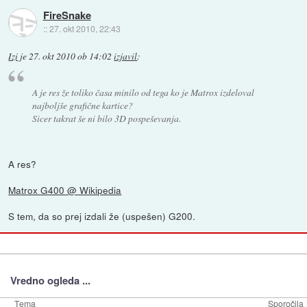
FireSnake
::
27. okt 2010, 22:43
Izi
je
27. okt 2010 ob 14:02
izjavil
:
A je res že toliko časa minilo od tega ko je Matrox izdeloval
najboljše grafične kartice?
Sicer takrat še ni bilo 3D pospeševanja.
A res?
Matrox G400 @ Wikipedia
S tem, da so prej izdali že (uspešen) G200.
Vredno ogleda ...
Tema
Sporočila