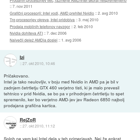
Prodanih procesorjev več, razmerje AMD/Intel skoraj nespremenjeno
::
7. nov 2011
Grafični procesorji: Intel vodi, AMD prehitel Nvidio
::
2. avg 2010
Trg procesorjev okreva, Intel pridobiva
::
3. maj 2010
Prodaja mobilnih telefonov navzgor
::
2. feb 2010
Nvidia dohiteva ATI
::
7. dec 2006
Največji delež AMDja doslej
::
1. avg 2006
Izi
::
27. okt 2010, 10:46
Pričakovano.
Intel je tako neulovljiv, v boju med Nvidio in AMD pa je bil v
zadnjem četrtletju GTX 460 verjetno tisti, ki je malo prevesil
tehtnico v prid Nvidia, se bo pa v prihodnjem četrtletju to spet
spremenilo, ker bo verjetno AMD-jev jev Radeon 6850 najbolj
prodajana grafična kartica.
RejZoR
::
27. okt 2010, 11:12
Sploh ne vem kaj Intel dela v teh primerjavah. Nej že enkrat