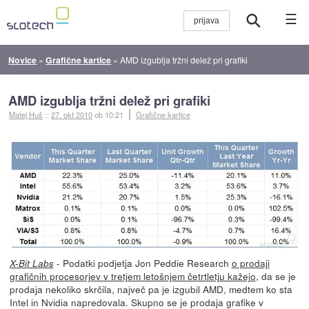
☰
Novice
»
Grafične kartice
»
AMD izgublja tržni delež pri grafiki
AMD izgublja tržni delež pri grafiki
Matej Huš
::
27. okt 2010
ob 10:21
Grafične kartice
- Podatki podjetja Jon Peddie Research
o prodaji
X-Bit Labs
grafičnih procesorjev v tretjem letošnjem četrtletju kažejo
, da se je
prodaja nekoliko skrčila, največ pa je izgubil AMD, medtem ko sta
Intel in Nvidia napredovala. Skupno se je prodaja grafike v