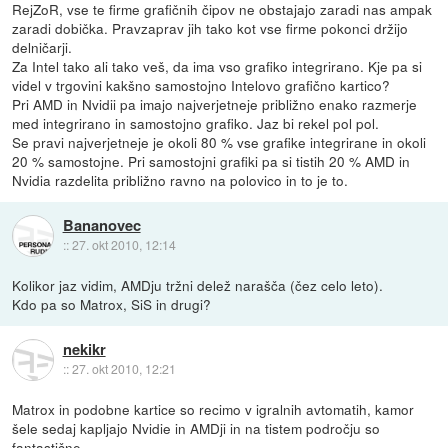
RejZoR, vse te firme grafičnih čipov ne obstajajo zaradi nas ampak
zaradi dobička. Pravzaprav jih tako kot vse firme pokonci držijo
delničarji.
Za Intel tako ali tako veš, da ima vso grafiko integrirano. Kje pa si
videl v trgovini kakšno samostojno Intelovo grafično kartico?
Pri AMD in Nvidii pa imajo najverjetneje približno enako razmerje
med integrirano in samostojno grafiko. Jaz bi rekel pol pol.
Se pravi najverjetneje je okoli 80 % vse grafike integrirane in okoli
20 % samostojne. Pri samostojni grafiki pa si tistih 20 % AMD in
Nvidia razdelita približno ravno na polovico in to je to.
Bananovec
::
27. okt 2010, 12:14
Kolikor jaz vidim, AMDju tržni delež narašča (čez celo leto).
Kdo pa so Matrox, SiS in drugi?
nekikr
::
27. okt 2010, 12:21
Matrox in podobne kartice so recimo v igralnih avtomatih, kamor
šele sedaj kapljajo Nvidie in AMDji in na tistem področju so
fantastične.