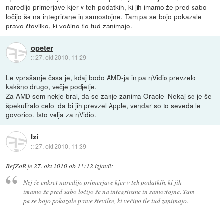
naredijo primerjave kjer v teh podatkih, ki jih imamo že pred sabo
ločijo še na integrirane in samostojne. Tam pa se bojo pokazale
prave številke, ki večino tle tud zanimajo.
opeter
::
27. okt 2010, 11:29
Le vprašanje časa je, kdaj bodo AMD-ja in pa nVidio prevzelo
kakšno drugo, večje podjetje.
Za AMD sem nekje bral, da se zanje zanima Oracle. Nekaj se je še
špekuliralo celo, da bi jih prevzel Apple, vendar so to seveda le
govorico. Isto velja za nVidio.
Izi
::
27. okt 2010, 11:39
RejZoR
je
27. okt 2010 ob 11:12
izjavil
:
Nej že enkrat naredijo primerjave kjer v teh podatkih, ki jih
imamo že pred sabo ločijo še na integrirane in samostojne. Tam
pa se bojo pokazale prave številke, ki večino tle tud zanimajo.