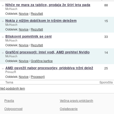
»
Nihče ne mara za tablice, prodaja že štiri leta pada
88
McHusch
Oddelek:
Novice
/
Rezultati
»
Nokia z nižjim dobičkom in tržnim deležem
15
McHusch
Oddelek:
Novice
/
Rezultati
»
Bliskovni pomnilnik se ceni
33
McHusch
Oddelek:
Novice
/
Rezultati
»
Grafični procesorji: Intel vodi, AMD prehitel Nvidio
14
McHusch
Oddelek:
Novice
/
Grafične kartice
»
AMD osvežil nabor procesorjev, pridobiva tržni delež
25
PrimozR
Oddelek:
Novice
/
Procesorji
Tema
Sporočila
Več podobnih tem
Pravila
Večina pravic pridržanih
Odgovornost
Oglaševanje