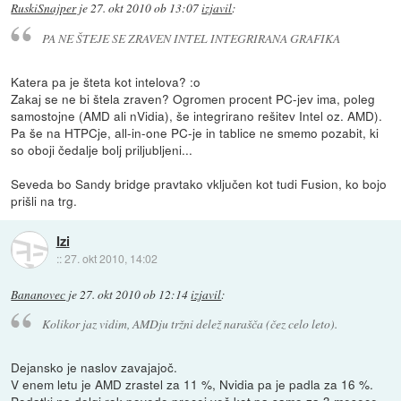
RuskiSnajper
je
27. okt 2010 ob 13:07
izjavil
:
PA NE ŠTEJE SE ZRAVEN INTEL INTEGRIRANA GRAFIKA
Katera pa je šteta kot intelova? :o
Zakaj se ne bi štela zraven? Ogromen procent PC-jev ima, poleg
samostojne (AMD ali nVidia), še integrirano rešitev Intel oz. AMD).
Pa še na HTPCje, all-in-one PC-je in tablice ne smemo pozabit, ki
so oboji čedalje bolj priljubljeni...
Seveda bo Sandy bridge pravtako vključen kot tudi Fusion, ko bojo
prišli na trg.
Izi
::
27. okt 2010, 14:02
Bananovec
je
27. okt 2010 ob 12:14
izjavil
:
Kolikor jaz vidim, AMDju tržni delež narašča (čez celo leto).
Dejansko je naslov zavajajoč.
V enem letu je AMD zrastel za 11 %, Nvidia pa je padla za 16 %.