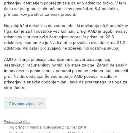
primerjavi četrtletjem poprej znižala za eno odstotno točko. V tem
času se je trg namiznih računalnikov povečal za 8,4 odstotka,
prenosnikov pa skrčil za enak procent.
Največji tržni delež ima še vedno Intel, ki obvladuje 55,6 odstotkov
trga, kar je za tri odstotke več kot lani. Drugi AMD je izgubil enajst
odstotkov v primerjavi s četrtletjem poprej in pristal pri 22,3
odstotkih, medtem ko je Nvidia rahlo povečala svoj delež na 21,2
odstotka. Vsi ostali proizvajalci ne zberejo niti odstotka skupaj.
AMD znižanje pripisuje zmanjšanemu povpraševanju, saj
sestavljavci računalnikov porabljajo stare zaloge. Zaradi dejanskih
in navideznih pomanjkanj v ponudbi pa so se nekateri tudi usmerili
proti Nvidii, dodajajo. Še vedno pa je AMD povečal rezultat v
primerjavi z enakim obdobjem lani, tako da pretiranega razloga za
skrb (še) ni.
17 komentarjev
Preberite si še…
Trg grafičnih kartic silovito padel
::
12. mar 2019