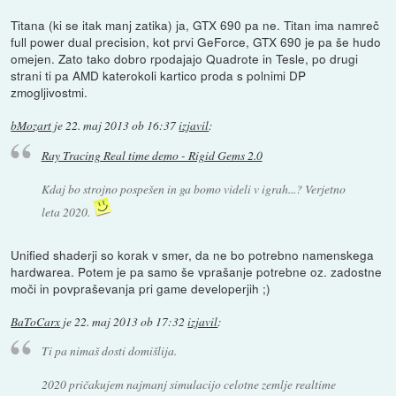
Titana (ki se itak manj zatika) ja, GTX 690 pa ne. Titan ima namreč
full power dual precision, kot prvi GeForce, GTX 690 je pa še hudo
omejen. Zato tako dobro rpodajajo Quadrote in Tesle, po drugi
strani ti pa AMD katerokoli kartico proda s polnimi DP
zmogljivostmi.
bMozart
je
22. maj 2013 ob 16:37
izjavil
:
Ray Tracing Real time demo - Rigid Gems 2.0
Kdaj bo strojno pospešen in ga bomo videli v igrah...? Verjetno
leta 2020.
Unified shaderji so korak v smer, da ne bo potrebno namenskega
hardwarea. Potem je pa samo še vprašanje potrebne oz. zadostne
moči in povpraševanja pri game developerjih ;)
BaToCarx
je
22. maj 2013 ob 17:32
izjavil
:
Ti pa nimaš dosti domišlija.
2020 pričakujem najmanj simulacijo celotne zemlje realtime