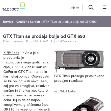
☰
Novice
»
Grafične kartice
»
GTX Titan se prodaja bolje od GTX 690
GTX Titan se prodaja bolje od GTX 690
Primož Resman
::
22. maj 2013
ob 03:12
Grafične kartice
- nVidia je s
X-Bit Labs
predstavitvijo
najzmogljivejšega grafičnega
čipa, GK110, v obliki kartice
GeForce GTX Titan naredila
GTX Titan presega pričakovane
kar nekaj pompa. Ocenjevalci
prodajne rezultate
so bili vsi po vrsti navdušeni,
saj gre za zmogljivo, relativno
varčno in tiho kartico, katere
vir:
X-Bit Labs
glavni minus je nedvomno
cena. Kljub daleč najbolj
zmogljivemu grafičnemu čipu,
GK110, ta vseeno ni močnejši