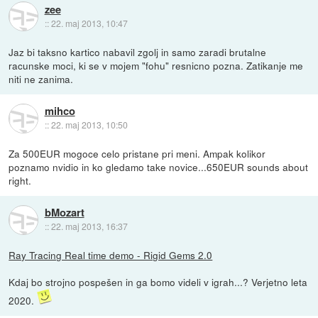
zee
::
22. maj 2013, 10:47
Jaz bi taksno kartico nabavil zgolj in samo zaradi brutalne
racunske moci, ki se v mojem "fohu" resnicno pozna. Zatikanje me
niti ne zanima.
mihco
::
22. maj 2013, 10:50
Za 500EUR mogoce celo pristane pri meni. Ampak kolikor
poznamo nvidio in ko gledamo take novice...650EUR sounds about
right.
bMozart
::
22. maj 2013, 16:37
Ray Tracing Real time demo - Rigid Gems 2.0
Kdaj bo strojno pospešen in ga bomo videli v igrah...? Verjetno leta
2020.