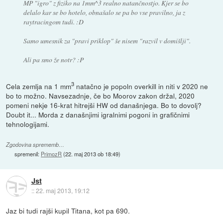
MP "igro" z fiziko na 1mm^3 realno natančnostjo. Kjer se bo
delalo kar se bo hotelo, obnašalo se pa bo vse pravilno, ja z
raytracingom tudi. :D
Samo umesnik za "pravi priklop" še nisem "razvil v domišlji".
Ali pa smo že notr? :P
3
Cela zemlja na 1 mm
natačno je popoln overkill in niti v 2020 ne
bo to možno. Navsezadnje, če bo Moorov zakon držal, 2020
pomeni nekje 16-krat hitrejši HW od današnjega. Bo to dovolj?
Doubt it... Morda z današnjimi igralnimi pogoni in grafičnimi
tehnologijami.
Zgodovina sprememb…
spremenil:
PrimozR
(
22. maj 2013 ob 18:49
)
Jst
::
22. maj 2013, 19:12
Jaz bi tudi rajši kupil Titana, kot pa 690.