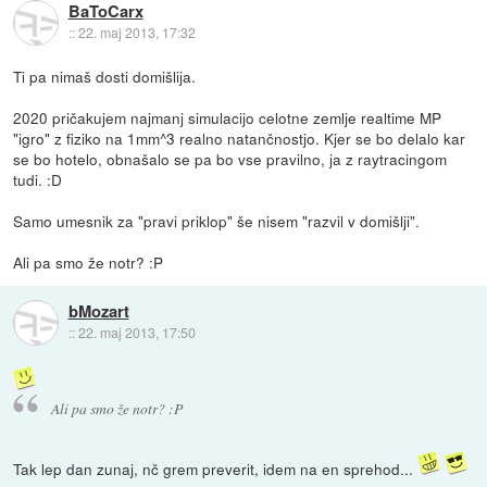
BaToCarx
::
22. maj 2013, 17:32
Ti pa nimaš dosti domišlija.
2020 pričakujem najmanj simulacijo celotne zemlje realtime MP
"igro" z fiziko na 1mm^3 realno natančnostjo. Kjer se bo delalo kar
se bo hotelo, obnašalo se pa bo vse pravilno, ja z raytracingom
tudi. :D
Samo umesnik za "pravi priklop" še nisem "razvil v domišlji".
Ali pa smo že notr? :P
bMozart
::
22. maj 2013, 17:50
Ali pa smo že notr? :P
Tak lep dan zunaj, nč grem preverit, idem na en sprehod...