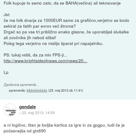
Folk kupuje to samo zato, da se BAHA(večina) ali tekmovanje
Jst:
če ma folk dnarja za 1000EUR samo za grafično,verjetno se bodo
sekiral za tistih par evrov več štroma?
Drgač so pa vse tri približno enako glasne, če uporabljaš slušalke
ali zvočnike jih neboš slišal!
Poleg tega verjetno ne mislijo šparat pri napajalniku.
PS: tukaj vidiš, da za min FPS-ji...
http://www.brightsideofnews.com/news/20...
Lp
Zgodovina sprememb…
spremenilo:
klkkkkkkkkkk
(
23. maj 2013 ob 11:41
)
gendale
::
23. maj 2013, 14:59
a ni logično, titan je boljša kartica za igre in za gpgpu, tudi če je
počasnejša od gtx690