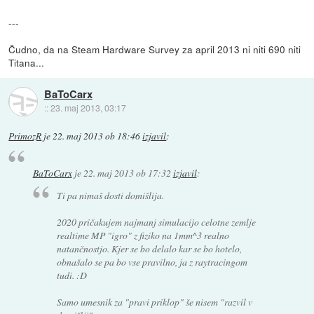
---
Čudno, da na Steam Hardware Survey za april 2013 ni niti 690 niti
Titana...
BaToCarx
::
23. maj 2013, 03:17
PrimozR
je
22. maj 2013 ob 18:46
izjavil
:
BaToCarx
je
22. maj 2013 ob 17:32
izjavil
:
Ti pa nimaš dosti domišlija.
2020 pričakujem najmanj simulacijo celotne zemlje
realtime MP "igro" z fiziko na 1mm^3 realno
natančnostjo. Kjer se bo delalo kar se bo hotelo,
obnašalo se pa bo vse pravilno, ja z raytracingom
tudi. :D
Samo umesnik za "pravi priklop" še nisem "razvil v