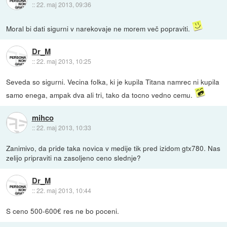
::
22. maj 2013, 09:36
Moral bi dati sigurni v narekovaje ne morem več popraviti.
Dr_M
::
22. maj 2013, 10:25
Seveda so sigurni. Vecina folka, ki je kupila Titana namrec ni kupila
samo enega, ampak dva ali tri, tako da tocno vedno cemu.
mihco
::
22. maj 2013, 10:33
Zanimivo, da pride taka novica v medije tik pred izidom gtx780. Nas
zelijo pripraviti na zasoljeno ceno slednje?
Dr_M
::
22. maj 2013, 10:44
S ceno 500-600€ res ne bo poceni.