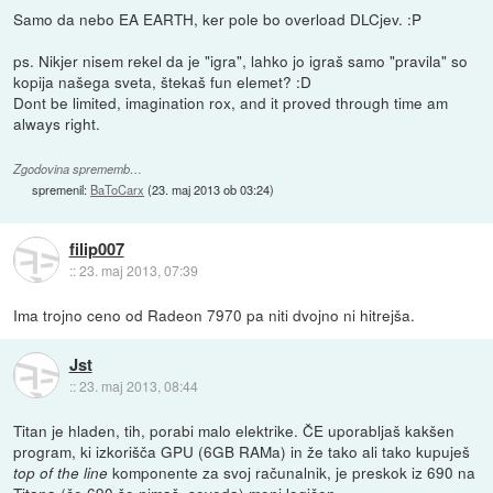
Samo da nebo EA EARTH, ker pole bo overload DLCjev. :P
ps. Nikjer nisem rekel da je "igra", lahko jo igraš samo "pravila" so
kopija našega sveta, štekaš fun elemet? :D
Dont be limited, imagination rox, and it proved through time am
always right.
Zgodovina sprememb…
spremenil:
BaToCarx
(
23. maj 2013 ob 03:24
)
filip007
::
23. maj 2013, 07:39
Ima trojno ceno od Radeon 7970 pa niti dvojno ni hitrejša.
Jst
::
23. maj 2013, 08:44
Titan je hladen, tih, porabi malo elektrike. ČE uporabljaš kakšen
program, ki izkorišča GPU (6GB RAMa) in že tako ali tako kupuješ
komponente za svoj računalnik, je preskok iz 690 na
top of the line
Titana (če 690 še nimaš, seveda) meni logičen.