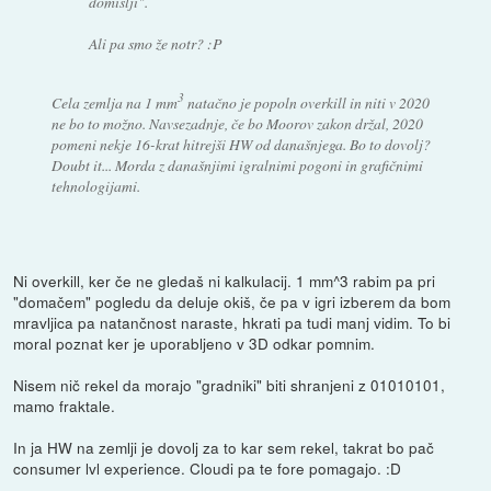
domišlji".
Ali pa smo že notr? :P
3
Cela zemlja na 1 mm
natačno je popoln overkill in niti v 2020
ne bo to možno. Navsezadnje, če bo Moorov zakon držal, 2020
pomeni nekje 16-krat hitrejši HW od današnjega. Bo to dovolj?
Doubt it... Morda z današnjimi igralnimi pogoni in grafičnimi
tehnologijami.
Ni overkill, ker če ne gledaš ni kalkulacij. 1 mm^3 rabim pa pri
"domačem" pogledu da deluje okiš, če pa v igri izberem da bom
mravljica pa natančnost naraste, hkrati pa tudi manj vidim. To bi
moral poznat ker je uporabljeno v 3D odkar pomnim.
Nisem nič rekel da morajo "gradniki" biti shranjeni z 01010101,
mamo fraktale.
In ja HW na zemlji je dovolj za to kar sem rekel, takrat bo pač
consumer lvl experience. Cloudi pa te fore pomagajo. :D