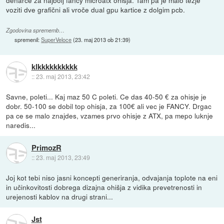
denarce za najbolj fancy microatx ohišja. Tam pa je malo težje
voziti dve grafični ali vroče dual gpu kartice z dolgim pcb.
Zgodovina sprememb…
spremenil:
SuperVeloce
(
23. maj 2013 ob 21:39
)
klkkkkkkkkkk
::
23. maj 2013, 23:42
Savne, poleti... Kaj maz 50 C poleti. Ce das 40-50 € za ohisje je
dobr. 50-100 se dobil top ohisja, za 100€ ali vec je FANCY. Drgac
pa ce se malo znajdes, vzames prvo ohisje z ATX, pa mepo luknje
naredis...
PrimozR
::
23. maj 2013, 23:49
Joj kot tebi niso jasni koncepti generiranja, odvajanja toplote na eni
in učinkovitosti dobrega dizajna ohišja z vidika prevetrenosti in
urejenosti kablov na drugi strani...
Jst