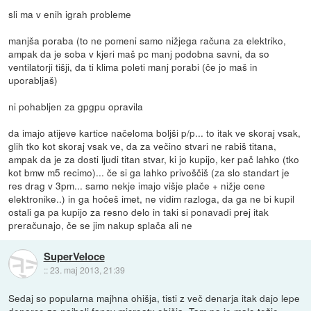
sli ma v enih igrah probleme
manjša poraba (to ne pomeni samo nižjega računa za elektriko,
ampak da je soba v kjeri maš pc manj podobna savni, da so
ventilatorji tišji, da ti klima poleti manj porabi (če jo maš in
uporabljaš)
ni pohabljen za gpgpu opravila
da imajo atijeve kartice načeloma boljši p/p... to itak ve skoraj vsak,
glih tko kot skoraj vsak ve, da za večino stvari ne rabiš titana,
ampak da je za dosti ljudi titan stvar, ki jo kupijo, ker pač lahko (tko
kot bmw m5 recimo)... če si ga lahko privoščiš (za slo standart je
res drag v 3pm... samo nekje imajo višje plače + nižje cene
elektronike..) in ga hočeš imet, ne vidim razloga, da ga ne bi kupil
ostali ga pa kupijo za resno delo in taki si ponavadi prej itak
preračunajo, če se jim nakup splača ali ne
SuperVeloce
::
23. maj 2013, 21:39
Sedaj so popularna majhna ohišja, tisti z več denarja itak dajo lepe