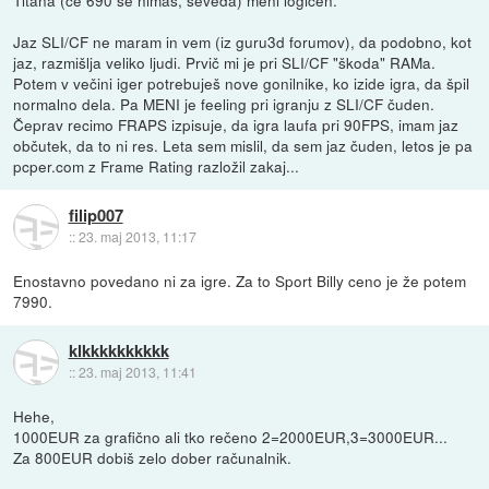
Jaz SLI/CF ne maram in vem (iz guru3d forumov), da podobno, kot
jaz, razmišlja veliko ljudi. Prvič mi je pri SLI/CF "škoda" RAMa.
Potem v večini iger potrebuješ nove gonilnike, ko izide igra, da špil
normalno dela. Pa MENI je feeling pri igranju z SLI/CF čuden.
Čeprav recimo FRAPS izpisuje, da igra laufa pri 90FPS, imam jaz
občutek, da to ni res. Leta sem mislil, da sem jaz čuden, letos je pa
pcper.com z Frame Rating razložil zakaj...
filip007
::
23. maj 2013, 11:17
Enostavno povedano ni za igre. Za to Sport Billy ceno je že potem
7990.
klkkkkkkkkkk
::
23. maj 2013, 11:41
Hehe,
1000EUR za grafično ali tko rečeno 2=2000EUR,3=3000EUR...
Za 800EUR dobiš zelo dober računalnik.