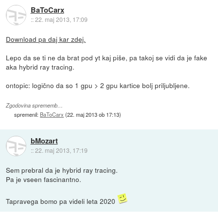
BaToCarx
::
22. maj 2013, 17:09
Download pa daj kar zdej.
Lepo da se ti ne da brat pod yt kaj piše, pa takoj se vidi da je fake
aka hybrid ray tracing.
ontopic: logično da so 1 gpu > 2 gpu kartice bolj priljubljene.
Zgodovina sprememb…
spremenil:
BaToCarx
(
22. maj 2013 ob 17:13
)
bMozart
::
22. maj 2013, 17:19
Sem prebral da je hybrid ray tracing.
Pa je vseen fascinantno.
Tapravega bomo pa videli leta 2020