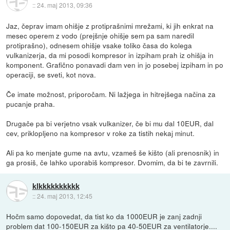
::
24. maj 2013, 09:36
Jaz, čeprav imam ohišje z protiprašnimi mrežami, ki jih enkrat na
mesec operem z vodo (prejšnje ohišje sem pa sam naredil
protiprašno), odnesem ohišje vsake toliko časa do kolega
vulkanizerja, da mi posodi kompresor in izpiham prah iz ohišja in
komponent. Grafično ponavadi dam ven in jo posebej izpiham in po
operaciji, se sveti, kot nova.
Če imate možnost, priporočam. Ni lažjega in hitrejšega načina za
pucanje praha.
Drugače pa bi verjetno vsak vulkanizer, če bi mu dal 10EUR, dal
cev, priklopljeno na kompresor v roke za tistih nekaj minut.
Ali pa ko menjate gume na avtu, vzameš še kišto (ali prenosnik) in
ga prosiš, če lahko uporabiš kompresor. Dvomim, da bi te zavrnili.
klkkkkkkkkkk
::
24. maj 2013, 12:45
Hočm samo dopovedat, da tist ko da 1000EUR je zanj zadnji
problem dat 100-150EUR za kišto pa 40-50EUR za ventilatorje....