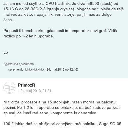
Jst sm mel od scythe-a CPU hladilnik. Je držal E8500 (stock) od
15-16 C do 28-32C(2-3 igranja crysisa). Mogoče se ti plača da rajš
mal več za kišto, napajalnik, ventilatorje, pa jih maš za dolgo
časa...
Pa pusti ti benchmarke, gčasnosti in temperatur novi graf. Vidiš
razliko po 1-2 letih uporabe.
Lp
Zgodovina sprememb…
spremenilo:
klkkkkkkkkkk
(
24. maj 2013 ob 12:46
)
PrimozR
::
24. maj 2013, 21:21
Ni ti držal procesorja na 15 stopinjah, razen morda na balkonu
pozimi. Po 1-2 letih uporabe se pričakuje, da boš zadevo parkrat
spucal, če imaš rad sebe, komponente in denarnico.
100 € lahko daš za ohišje pri cenejšem računalniku - Sugo SG-05