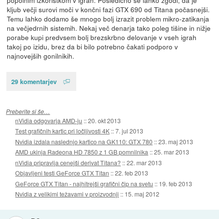
kljub večji surovi moči v končni fazi GTX 690 od Titana počasnejši.
Temu lahko dodamo še mnogo bolj izrazit problem mikro-zatikanja
na večjedrnih sistemih. Nekaj več denarja tako poleg tišine in nižje
porabe kupi predvsem bolj brezskrbno delovanje v vseh igrah
takoj po izidu, brez da bi bilo potrebno čakati podporo v
najnovejših gonilnikih.
29 komentarjev
Preberite si še…
nVidia odgovarja AMD-ju
::
20. okt 2013
Test grafičnih kartic pri ločljivosti 4K
::
7. jul 2013
Nvidia izdala naslednjo kartico na GK110: GTX 780
::
23. maj 2013
AMD ukinja Radeona HD 7850 z 1 GB pomnilnika
::
25. mar 2013
nVidia pripravlja cenejši derivat Titana?
::
22. mar 2013
Objavljeni testi GeForce GTX Titan
::
22. feb 2013
GeForce GTX Titan - najhitrejši grafični čip na svetu
::
19. feb 2013
Nvidia z velikimi težavami v proizvodnji
::
15. maj 2012