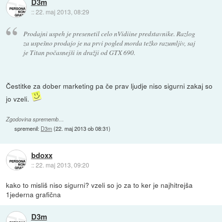
D3m
::
22. maj 2013, 08:29
Prodajni uspeh je presenetil celo nVidiine predstavnike. Razlog
za uspešno prodajo je na prvi pogled morda težko razumljiv, saj
je Titan počasnejši in dražji od GTX 690.
Čestitke za dober marketing pa če prav ljudje niso sigurni zakaj so
jo vzeli.
Zgodovina sprememb…
spremenil:
D3m
(
22. maj 2013 ob 08:31
)
bdoxx
::
22. maj 2013, 09:20
kako to misliš niso sigurni? vzeli so jo za to ker je najhitrejša
1jederna grafična
D3m