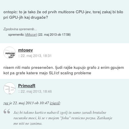
ontopic: to je tako že od prvih multicore CPU-jev, torej zakaj bi bilo
pri GPU-jih kaj drugače?
Zgodovina sprememb…
spremenilo:
bMozart
(
22. maj 2013 ob 17:58
)
mtosev
::
22. maj 2013, 18:31
nisem niti malo presenečen. ljudi rajše kupujo grafo z enim gpujem
kot pa grafe katere majo SLI/cf scaling probleme
PrimozR
::
22. maj 2013, 18:46
zee
je
22. maj 2013 ob 10:47
izjavil
:
Jaz bi taksno kartico nabavil zgolj in samo zaradi brutalne
racunske moci, ki se v mojem "fohu" resnicno pozna. Zatikanje
me niti ne zanima.