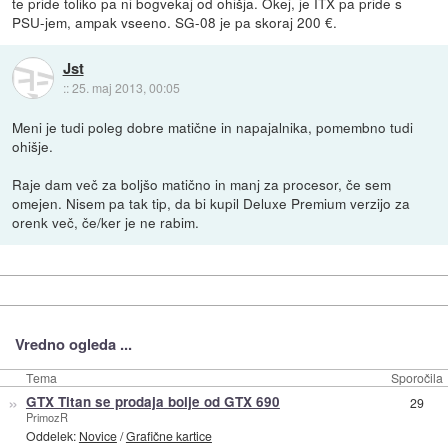
te pride toliko pa ni bogvekaj od ohišja. Okej, je ITX pa pride s
PSU-jem, ampak vseeno. SG-08 je pa skoraj 200 €.
Jst
::
25. maj 2013, 00:05
Meni je tudi poleg dobre matične in napajalnika, pomembno tudi
ohišje.
Raje dam več za boljšo matično in manj za procesor, če sem
omejen. Nisem pa tak tip, da bi kupil Deluxe Premium verzijo za
orenk več, če/ker je ne rabim.
Vredno ogleda ...
Tema
Sporočila
»
GTX Titan se prodaja bolje od GTX 690
29
PrimozR
Oddelek:
Novice
/
Grafične kartice