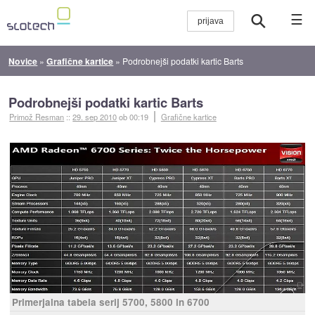
☰
Novice
»
Grafične kartice
»
Podrobnejši podatki kartic Barts
Podrobnejši podatki kartic Barts
Primož Resman
::
29. sep 2010
ob 00:19
Grafične kartice
Primerjalna tabela serij 5700, 5800 in 6700