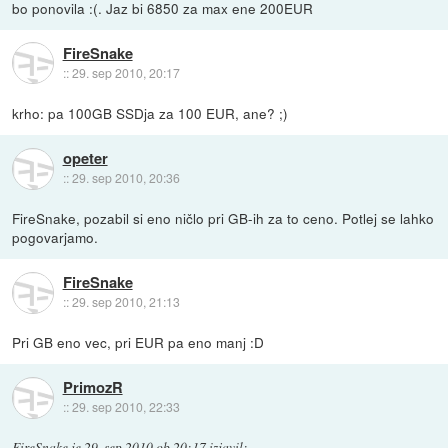
bo ponovila :(. Jaz bi 6850 za max ene 200EUR
FireSnake
::
29. sep 2010, 20:17
krho: pa 100GB SSDja za 100 EUR, ane? ;)
opeter
::
29. sep 2010, 20:36
FireSnake, pozabil si eno ničlo pri GB-ih za to ceno. Potlej se lahko
pogovarjamo.
FireSnake
::
29. sep 2010, 21:13
Pri GB eno vec, pri EUR pa eno manj :D
PrimozR
::
29. sep 2010, 22:33
FireSnake
je
29. sep 2010 ob 20:17
izjavil
: