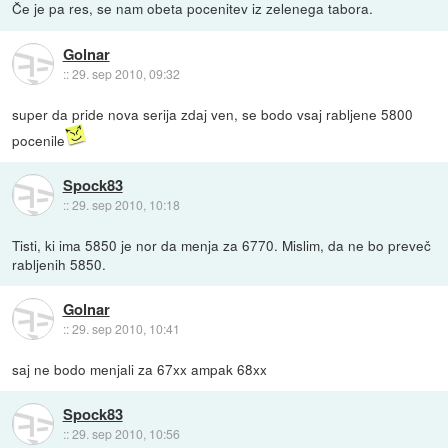
Če je pa res, se nam obeta pocenitev iz zelenega tabora.
Golnar
::
29. sep 2010, 09:32
super da pride nova serija zdaj ven, se bodo vsaj rabljene 5800
pocenile
Spock83
::
29. sep 2010, 10:18
Tisti, ki ima 5850 je nor da menja za 6770. Mislim, da ne bo preveč
rabljenih 5850.
Golnar
::
29. sep 2010, 10:41
saj ne bodo menjali za 67xx ampak 68xx
Spock83
::
29. sep 2010, 10:56