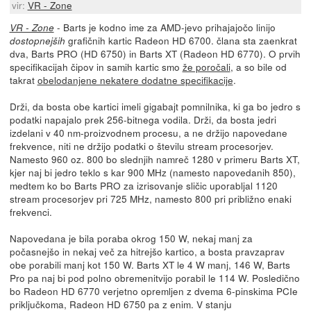
vir:
VR - Zone
- Barts je kodno ime za AMD-jevo prihajajočo linijo
VR - Zone
grafičnih kartic Radeon HD 6700. člana sta zaenkrat
dostopnejših
dva, Barts PRO (HD 6750) in Barts XT (Radeon HD 6770). O prvih
specifikacijah čipov in samih kartic smo
že poročali
, a so bile od
takrat
obelodanjene nekatere dodatne specifikacije
.
Drži, da bosta obe kartici imeli gigabajt pomnilnika, ki ga bo jedro s
podatki napajalo prek 256-bitnega vodila. Drži, da bosta jedri
izdelani v 40 nm-proizvodnem procesu, a ne držijo napovedane
frekvence, niti ne držijo podatki o številu stream procesorjev.
Namesto 960 oz. 800 bo slednjih namreč 1280 v primeru Barts XT,
kjer naj bi jedro teklo s kar 900 MHz (namesto napovedanih 850),
medtem ko bo Barts PRO za izrisovanje sličic uporabljal 1120
stream procesorjev pri 725 MHz, namesto 800 pri približno enaki
frekvenci.
Napovedana je bila poraba okrog 150 W, nekaj manj za
počasnejšo in nekaj več za hitrejšo kartico, a bosta pravzaprav
obe porabili manj kot 150 W. Barts XT le 4 W manj, 146 W, Barts
Pro pa naj bi pod polno obremenitvijo porabil le 114 W. Posledično
bo Radeon HD 6770 verjetno opremljen z dvema 6-pinskima PCIe
priključkoma, Radeon HD 6750 pa z enim. V stanju