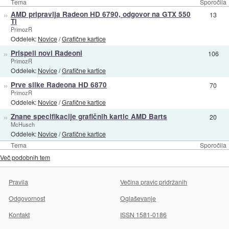
Tema
Sporočila
»
AMD pripravlja Radeon HD 6790, odgovor na GTX 550
13
Ti
PrimozR
Oddelek:
Novice
/
Grafične kartice
»
Prispeli novi Radeoni
106
PrimozR
Oddelek:
Novice
/
Grafične kartice
»
Prve slike Radeona HD 6870
70
PrimozR
Oddelek:
Novice
/
Grafične kartice
»
Znane specifikacije grafičnih kartic AMD Barts
20
McHusch
Oddelek:
Novice
/
Grafične kartice
Tema
Sporočila
Več podobnih tem
Pravila
Večina pravic pridržanih
Odgovornost
Oglaševanje
Kontakt
ISSN 1581-0186