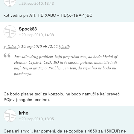
::
29. sep 2010, 13:43
kot vedno pri ATI: HD XABC ~ HD(X+1)(A-1)BC
Spock83
::
29. sep 2010, 14:38
g. Oden
je
29. sep 2010 ob 12:22
izjavil
:
Jaz vidim drug problem, kajti prepričan sem, da bodo Medal of
Honour, Crysis 2, CoD: BO in še kakšna pošteno namučile tudi
najhitrejšo grafično. Problem je v tem, da vizualno ne bodo nič
posebnega.
Če bodo pisane tudi za konzolo, ne bodo namučile kaj preveč
PCjev (mogoče umetno).
krho
::
29. sep 2010, 18:05
Cena mi smrdi.. kar pomeni, da se zgodba s 4850 za 150EUR ne