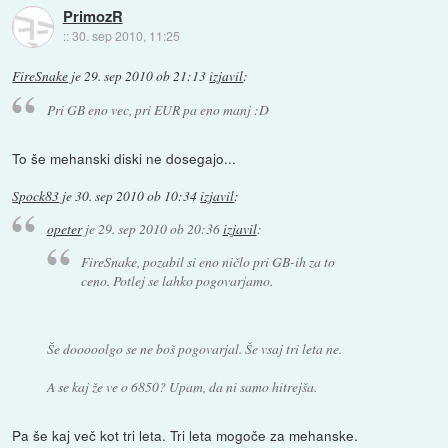
PrimozR
::
30. sep 2010, 11:25
FireSnake
je
29. sep 2010 ob 21:13
izjavil
:
Pri GB eno vec, pri EUR pa eno manj :D
To še mehanski diski ne dosegajo...
Spock83
je
30. sep 2010 ob 10:34
izjavil
:
opeter
je
29. sep 2010 ob 20:36
izjavil
:
FireSnake, pozabil si eno ničlo pri GB-ih za to
ceno. Potlej se lahko pogovarjamo.
Še dooooolgo se ne boš pogovarjal. Še vsaj tri leta ne.
A se kaj že ve o 6850? Upam, da ni samo hitrejša.
Pa še kaj več kot tri leta. Tri leta mogoče za mehanske.