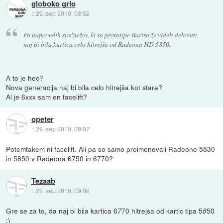
globoko grlo
::
29. sep 2010, 08:52
Po napovedih srečnežev, ki so prototipe Bartsa že videli delovati,
naj bi bila kartica celo hitrejša od Radeona HD 5850.
A to je hec?
Nova generacija naj bi bila celo hitrejša kot stare?
Al je 6xxx sam en facelift?
opeter
::
29. sep 2010, 09:07
Potemtakem ni facelift. Ali pa so samo preimenovali Radeone 5830
in 5850 v Radeona 6750 in 6770?
Tezaab
::
29. sep 2010, 09:09
Gre se za to, da naj bi bila kartica 6
70 hitrejsa od kartic tipa 5
50
7
8
:)