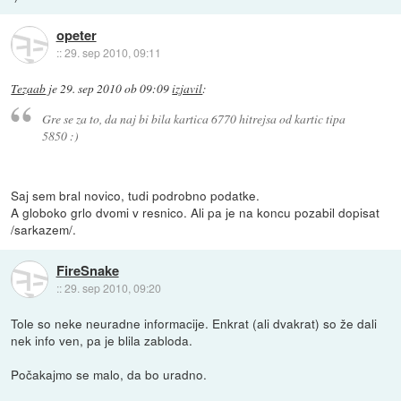
opeter
::
29. sep 2010, 09:11
Tezaab
je
29. sep 2010 ob 09:09
izjavil
:
Gre se za to, da naj bi bila kartica 6
7
70 hitrejsa od kartic tipa
5
8
50 :)
Saj sem bral novico, tudi podrobno podatke.
A globoko grlo dvomi v resnico. Ali pa je na koncu pozabil dopisat
/sarkazem/.
FireSnake
::
29. sep 2010, 09:20
Tole so neke neuradne informacije. Enkrat (ali dvakrat) so že dali
nek info ven, pa je blila zabloda.
Počakajmo se malo, da bo uradno.