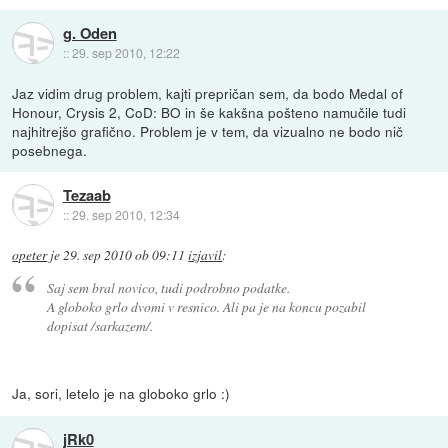
g. Oden
::
29. sep 2010, 12:22
Jaz vidim drug problem, kajti prepričan sem, da bodo Medal of
Honour, Crysis 2, CoD: BO in še kakšna pošteno namučile tudi
najhitrejšo grafično. Problem je v tem, da vizualno ne bodo nič
posebnega.
Tezaab
::
29. sep 2010, 12:34
opeter
je
29. sep 2010 ob 09:11
izjavil
:
Saj sem bral novico, tudi podrobno podatke.
A globoko grlo dvomi v resnico. Ali pa je na koncu pozabil
dopisat /sarkazem/.
Ja, sori, letelo je na globoko grlo :)
jRk0