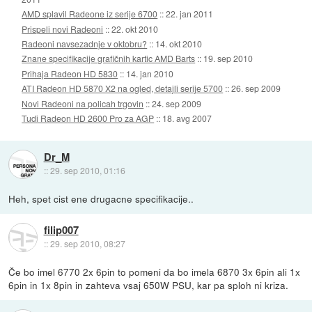
AMD splavil Radeone iz serije 6700
::
22. jan 2011
Prispeli novi Radeoni
::
22. okt 2010
Radeoni navsezadnje v oktobru?
::
14. okt 2010
Znane specifikacije grafičnih kartic AMD Barts
::
19. sep 2010
Prihaja Radeon HD 5830
::
14. jan 2010
ATI Radeon HD 5870 X2 na ogled, detajli serije 5700
::
26. sep 2009
Novi Radeoni na policah trgovin
::
24. sep 2009
Tudi Radeon HD 2600 Pro za AGP
::
18. avg 2007
Dr_M
::
29. sep 2010, 01:16
Heh, spet cist ene drugacne specifikacije..
filip007
::
29. sep 2010, 08:27
Če bo imel 6770 2x 6pin to pomeni da bo imela 6870 3x 6pin ali 1x
6pin in 1x 8pin in zahteva vsaj 650W PSU, kar pa sploh ni kriza.