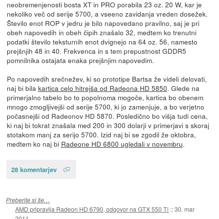
neobremenjenosti bosta XT in PRO porabila 23 oz. 20 W, kar je
nekoliko več od serije 5700, a vseeno zavidanja vreden dosežek.
Število enot ROP v jedru je bilo napovedano pravilno, saj je pri
obeh napovedih in obeh čipih znašalo 32, medtem ko trenutni
podatki število teksturnih enot dvignejo na 64 oz. 56, namesto
prejšnjih 48 in 40. Frekvenca in s tem prepustnost GDDR5
pomnilnika ostajata enaka prejšnjim napovedim.
Po napovedih srečnežev, ki so prototipe Bartsa že videli delovati,
naj bi bila
kartica celo hitrejša od Radeona HD 5850
. Glede na
primerjalno tabelo bo to popolnoma mogoče, kartica bo obenem
mnogo zmogljivejši od serije 5700, ki jo zamenjuje, a bo verjetno
počasnejši od Radeonov HD 5870. Posledično bo višja tudi cena,
ki naj bi tokrat znašala med 200 in 300 dolarji v primerjavi s skoraj
stotakom manj za serijo 5700. Izid naj bi se zgodil že oktobra,
medtem ko naj bi
Radeone HD 6800 ugledali v novembru
.
28 komentarjev
Preberite si še…
AMD pripravlja Radeon HD 6790, odgovor na GTX 550 Ti
::
30. mar
2011