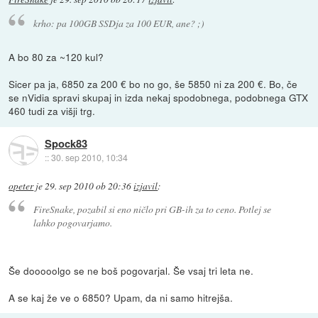
krho: pa 100GB SSDja za 100 EUR, ane? ;)
A bo 80 za ~120 kul?
Sicer pa ja, 6850 za 200 € bo no go, še 5850 ni za 200 €. Bo, če
se nVidia spravi skupaj in izda nekaj spodobnega, podobnega GTX
460 tudi za višji trg.
Spock83
::
30. sep 2010, 10:34
opeter
je
29. sep 2010 ob 20:36
izjavil
:
FireSnake, pozabil si eno ničlo pri GB-ih za to ceno. Potlej se
lahko pogovarjamo.
Še dooooolgo se ne boš pogovarjal. Še vsaj tri leta ne.
A se kaj že ve o 6850? Upam, da ni samo hitrejša.