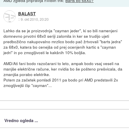
AMD zgleda pripravlja nVidiin trik:
Barts bo 68X0?
BALAST
::
9. okt 2010, 20:20
Lahko da se je proizvodnja "cayman jeder", ki so bili namenjeni
domnevno prvotni 68x0 seriji zalomila in ker se trudijo ujeti
predbožično nakupovalno mrzlico bodo pač žrtvovali "barts jedra"
za 68x0, katera bo cenejša od prej ocenjenih kartic s "cayman
jedri" in po zmogljivosti le kakšnih 10% boljša.
AMD/Ati fani bodo razočarani to leto, ampak bodo vsaj veseli na
manjše električne račune, ker nvidia bo še pošteno prešvicala, da
zmanjša porabo elektrike.
Potem za začetek pomladi 2011 pa bodo pri AMD predstavili 2x
zmogljivejši čip "cayman"...
Vredno ogleda ...