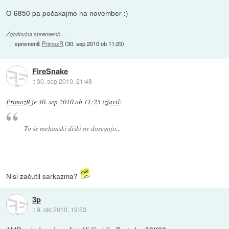
O 6850 pa počakajmo na november :)
Zgodovina sprememb…
spremenil:
PrimozR
(
30. sep 2010 ob 11:25
)
FireSnake
::
30. sep 2010, 21:48
PrimozR
je
30. sep 2010 ob 11:25
izjavil
:
To še mehanski diski ne dosegajo...
Nisi začutil sarkazma?
3p
::
9. okt 2010, 19:53