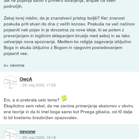
tak ne pojavlja samo v primeru stvarjenja, ampak na vseh
področjih.
Zakaj torej mislim, da je znanstveni pristop boljši? Ker znanost
poskuša priti stvari do dna z večih koncev. Poskuša na več načinov
pojasniti nek pojav in je dovzetna za nove ideje, ki se potem z
preverjanjem in logičnim sklepanjem brusijo med seboj in se tako
ustvarjajo nova spoznanja. Medtem ko religija zagovarja izključno
Boga in skuša izključno z Bogom in njegovim posredovanjem
pojasnit vse.
o+ nevone
OwcA
::
29. maj 2005, 17:55
Em, a si prebrala celo temo?
Eksplicitno sem rekel, da me zanima primerjanje aksiomov v okviru
ene teorije in da bi imel boga samo kot Prvega gibalca, od t0 dalje
bi bil kvečemu brezbrižen opazovalec.
nevone
::
29. maj 2005, 18:18