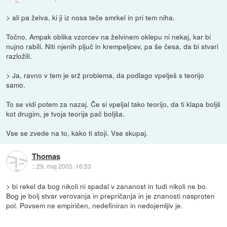
> ali pa želva, ki ji iz nosa teče smrkel in pri tem niha.
Točno. Ampak oblika vzorcev na želvinem oklepu ni nekaj, kar bi
nujno rabili. Niti njenih pljuč in krempeljcev, pa še česa, da bi stvari
razložili.
> Ja, ravno v tem je srž problema, da podlago vpelješ s teorijo
samo.
To se vidi potem za nazaj. Če si vpeljal tako teorijo, da ti klapa boljš
kot drugim, je tvoja teorija pač boljša.
Vse se zvede na to, kako ti stoji. Vse skupaj.
Thomas
::
29. maj 2005, 16:53
> bi rekel da bog nikoli ni spadal v zananost in tudi nikoli ne bo.
Bog je bolj stvar verovanja in prepričanja in je znanosti nasproten
pol. Povsem ne empiričen, nedefiniran in nedojemljiv je.