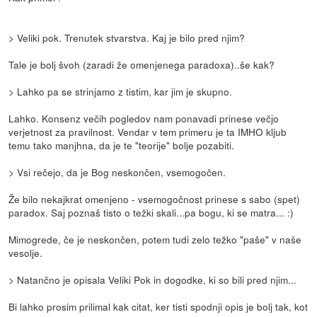
> Veliki pok. Trenutek stvarstva. Kaj je bilo pred njim?
Tale je bolj švoh (zaradi že omenjenega paradoxa)..še kak?
> Lahko pa se strinjamo z tistim, kar jim je skupno.
Lahko. Konsenz večih pogledov nam ponavadi prinese večjo
verjetnost za pravilnost. Vendar v tem primeru je ta IMHO kljub
temu tako manjhna, da je te "teorije" bolje pozabiti.
> Vsi rečejo, da je Bog neskončen, vsemogočen.
Že bilo nekajkrat omenjeno - vsemogočnost prinese s sabo (spet)
paradox. Saj poznaš tisto o težki skali...pa bogu, ki se matra... :)
Mimogrede, če je neskončen, potem tudi zelo težko "paše" v naše
vesolje.
> Natančno je opisala Veliki Pok in dogodke, ki so bili pred njim...
Bi lahko prosim prilimal kak citat, ker tisti spodnji opis je bolj tak, kot