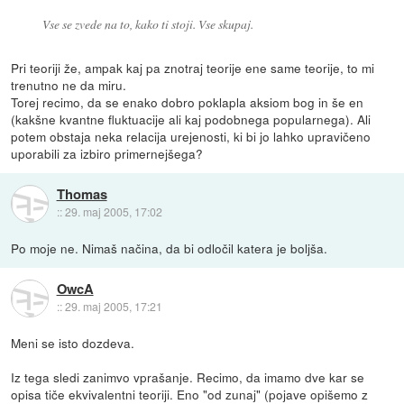
Vse se zvede na to, kako ti stoji. Vse skupaj.
Pri teoriji že, ampak kaj pa znotraj teorije ene same teorije, to mi
trenutno ne da miru.
Torej recimo, da se enako dobro poklapla aksiom bog in še en
(kakšne kvantne fluktuacije ali kaj podobnega popularnega). Ali
potem obstaja neka relacija urejenosti, ki bi jo lahko upravičeno
uporabili za izbiro primernejšega?
Thomas
::
29. maj 2005, 17:02
Po moje ne. Nimaš načina, da bi odločil katera je boljša.
OwcA
::
29. maj 2005, 17:21
Meni se isto dozdeva.
Iz tega sledi zanimvo vprašanje. Recimo, da imamo dve kar se
opisa tiče ekvivalentni teoriji. Eno "od zunaj" (pojave opišemo z