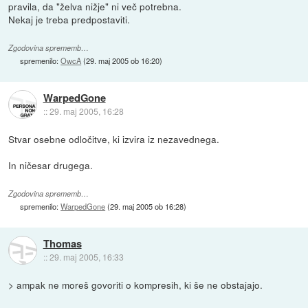
pravila, da "želva nižje" ni več potrebna.
Nekaj je treba predpostaviti.
Zgodovina sprememb…
spremenilo:
OwcA
(
29. maj 2005 ob 16:20
)
WarpedGone
::
29. maj 2005, 16:28
Stvar osebne odločitve, ki izvira iz nezavednega.
In ničesar drugega.
Zgodovina sprememb…
spremenilo:
WarpedGone
(
29. maj 2005 ob 16:28
)
Thomas
::
29. maj 2005, 16:33
> ampak ne moreš govoriti o kompresih, ki še ne obstajajo.