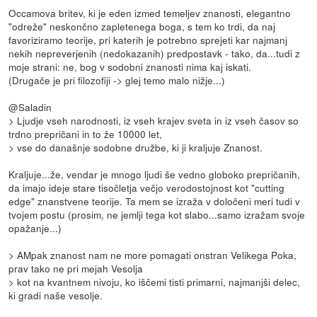
Occamova britev, ki je eden izmed temeljev znanosti, elegantno
"odreže" neskončno zapletenega boga, s tem ko trdi, da naj
favoriziramo teorije, pri katerih je potrebno sprejeti kar najmanj
nekih nepreverjenih (nedokazanih) predpostavk - tako, da...tudi z
moje strani: ne, bog v sodobni znanosti nima kaj iskati.
(Drugače je pri filozofiji -> glej temo malo nižje...)
@Saladin
> Ljudje vseh narodnosti, iz vseh krajev sveta in iz vseh časov so
trdno prepričani in to že 10000 let,
> vse do današnje sodobne družbe, ki ji kraljuje Znanost.
Kraljuje...že, vendar je mnogo ljudi še vedno globoko prepričanih,
da imajo ideje stare tisočletja večjo verodostojnost kot "cutting
edge" znanstvene teorije. Ta mem se izraža v določeni meri tudi v
tvojem postu (prosim, ne jemlji tega kot slabo...samo izražam svoje
opažanje...)
> AMpak znanost nam ne more pomagati onstran Velikega Poka,
prav tako ne pri mejah Vesolja
> kot na kvantnem nivoju, ko iščemi tisti primarni, najmanjši delec,
ki gradi naše vesolje.