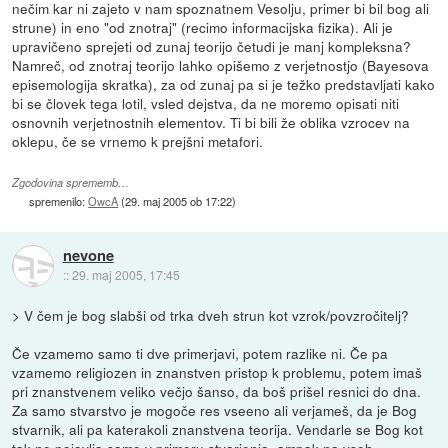
nečim kar ni zajeto v nam spoznatnem Vesolju, primer bi bil bog ali
strune) in eno "od znotraj" (recimo informacijska fizika). Ali je
upravičeno sprejeti od zunaj teorijo četudi je manj kompleksna?
Namreč, od znotraj teorijo lahko opišemo z verjetnostjo (Bayesova
episemologija skratka), za od zunaj pa si je težko predstavljati kako
bi se človek tega lotil, vsled dejstva, da ne moremo opisati niti
osnovnih verjetnostnih elementov. Ti bi bili že oblika vzrocev na
oklepu, če se vrnemo k prejšni metafori.
Zgodovina sprememb…
spremenilo:
OwcA
(
29. maj 2005 ob 17:22
)
nevone
::
29. maj 2005, 17:45
> V čem je bog slabši od trka dveh strun kot vzrok/povzročitelj?
Če vzamemo samo ti dve primerjavi, potem razlike ni. Če pa
vzamemo religiozen in znanstven pristop k problemu, potem imaš
pri znanstvenem veliko večjo šanso, da boš prišel resnici do dna.
Za samo stvarstvo je mogoče res vseeno ali verjameš, da je Bog
stvarnik, ali pa katerakoli znanstvena teorija. Vendarle se Bog kot