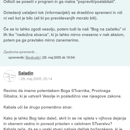
Odloči se poseči v program in ga malce "popraviti/poslabšati".
Dotedanji ustaljeni tok (informacijski) se drastično spremeni in nič
ni več kot je bilo (ali bi po previdevanjih moralo biti).
Če se to lahko zgodi vesolju, potem tudi ta naš "Bog na začetku" ni
lih tko "nedožna stvarca", ki jo lahko mirno vnesemo v nek aksiom,
potem pa ga pravtako mirno zanemarimo.
Zgodovina sprememb…
spremenilo:
Barakuda1
(
29. maj 2005 ob 19:34
)
Saladin
::
29. maj 2005, 20:14
Recimo da imamo potemtakem Boga STvarnika, Prvotnega
Gibalca, ki je ustvaril Vesolje in posledično vse njeagove zakone.
Kabala uči še drugo pomembno stvar.
Kako je lahko Bog tako daleč, skrit in se ne vpleta v njihova dejanja
in obenem vedno in povsod prisoten v celotnem STvarstvu?
Kabala reče, da se v vsaki stvari nahaja delček božanskega, ki je