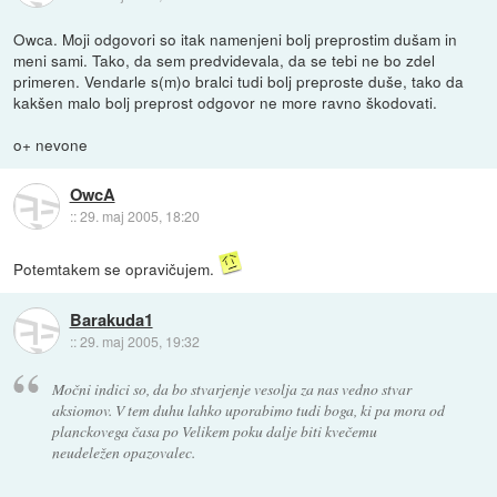
Owca. Moji odgovori so itak namenjeni bolj preprostim dušam in
meni sami. Tako, da sem predvidevala, da se tebi ne bo zdel
primeren. Vendarle s(m)o bralci tudi bolj preproste duše, tako da
kakšen malo bolj preprost odgovor ne more ravno škodovati.
o+ nevone
OwcA
::
29. maj 2005, 18:20
Potemtakem se opravičujem.
Barakuda1
::
29. maj 2005, 19:32
Močni indici so, da bo stvarjenje vesolja za nas vedno stvar
aksiomov. V tem duhu lahko uporabimo tudi boga, ki pa mora od
planckovega časa po Velikem poku dalje biti kvečemu
neudeležen opazovalec.