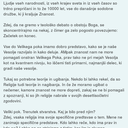
Ljudje vseh narodnosti, iz vseh krajev sveta in iz vseh časov so
trdno prepričani in to že 10000 let, vse do današnje sodobne
družbe, ki ji kraljuje Znanost.
Zdej, da ne gremo v teološko debato o obstoju Boga, se
skoncentrirajmo na nekaj, z čimer ga zelo pogosto povezujemo:
Začetek on konec.
Vse do Velikega poka imamo dobro predstavo, kako se je naše
Vesolje razvijalo in kako deluje. AMpak znanost nam ne more
pomagati onstran Velikega Poka, prav tako ne pri mejah Vesolja
kot na kvantnem nivoju, ko iščemi tisti primarni, najmanjši delec, ki
gradi naše vesolje.
Tukaj so potrebne teorije in ugibanja. Nekdo bi lahko rekel, da so
Religije tudi teorije in nagibanja. In če že moramo ugibat o
nečemer, kamore znanost ne more dopreti, zakaj se ne bi pomagali
z spoznanji, ki so jih religije nabrale v svojih desettisočletni
zgodovini.
Veliki pok. Trenutek stvarstva. Kaj je bilo pred njim?
Zdej, vsaka religija ima svoje specifične predtsvae o tem. Mene ne
zanimajo specifične predstave. Kdo lahko reče, kdo ima prav in
kdo ne? Lahko pa se strinjamo z tistim, kar jim je skupno.