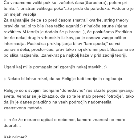
Če vzaamemo veliki pok kot začetek časa(&prostora), potem pri
temle: "..onstran velikega poka"..že pride do paradoxa. Podobno je
pri mejah vesolja.
Za najmanjše delce so pred časom smatrali kvarke, string theory
pravi da naj bi to bile (res težko uganiti :) nihajoče strune (njena
razširitev M teorija je dodala še p-brane..), če poslušamo Fredkina
ter še nekaj drugih vrhunskih fizikov, pa je osnova vsega očitno
informacija. Posledica preklapljanja bitov "tam spodaj" so vsi
osnovni delci, prostor-čas, prav tako moj skromni post. Sčasoma se
bo slika razjasnila...zanekrat pa najbolj kaže v prid zadnji teoriji.
Ugani kaj mi je pomagalo pri zgornjih nekaj stavkih. :)
> Nekdo bi lahko rekel, da so Religije tudi teorije in nagibanja.
Religije so s svojimi teorijami "donedavno" res služile pojasnjevanju
sveta. Vendar se je izkazalo, da so te le malo preveč "otročje", tako
da jih je danes praktično na vseh področjih nadomestila
znanstvena metoda.
> In če že moramo ugibat o nečemer, kamore znanost ne more
dopreti...
Kak primer?