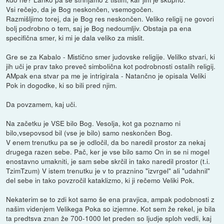
Vsi rečejo, da je Bog neskončen, vsemogočen.
Razmišljimo torej, da je Bog res neskončen. Veliko religij ne govori
bolj podrobno o tem, saj je Bog nedoumljiv. Obstaja pa ena
specifična smer, ki mi je dala veliko za mislit.
Gre se za Kabalo - Mistično smer judovske religije. Velilko stvari, ki
jih uči je prav tako preveč simbolična kot podrobnosti ostalih religij.
AMpak ena stvar pa me je intrigirala - Natančno je opisala Veliki
Pok in dogodke, ki so bili pred njim.
Da povzamem, kaj uči.
Na začetku je VSE bilo Bog. Vesolja, kot ga poznamo ni
bilo,vsepovsod bil (vse je bilo) samo neskončen Bog.
V enem trenutku pa se je odločil, da bo naredil prostor za nekaj
drugega razen sebe. Pač, ker je vse bilo samo On in se ni mogel
enostavno umakniti, je sam sebe skrčil in tako naredil prostor (t.i.
TzimTzum) V istem trenutku je v to praznino "izvrgel" ali "udahnil"
del sebe in tako povzročil kataklizmo, ki ji rečemo Veliki Pok.
Nekaterim se to zdi kot samo še ena pravjica, ampak podobnosti z
našim videnjem Velikega Poka so izjemne. Kot sem že rekel, je bila
ta predtsva znan že 700-1000 let preden so ljudje sploh vedli, kaj