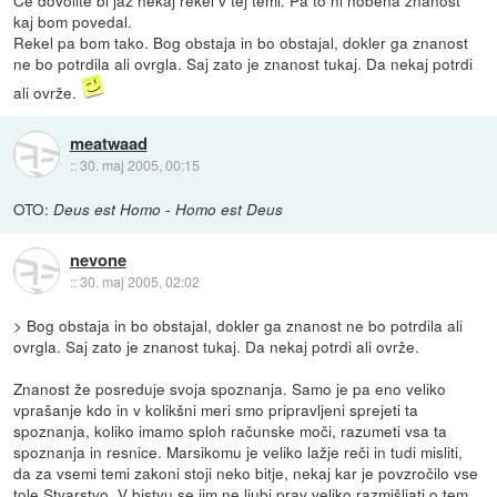
Če dovolite bi jaz nekaj rekel v tej temi. Pa to ni nobena znanost
kaj bom povedal.
Rekel pa bom tako. Bog obstaja in bo obstajal, dokler ga znanost
ne bo potrdila ali ovrgla. Saj zato je znanost tukaj. Da nekaj potrdi
ali ovrže.
meatwaad
::
30. maj 2005, 00:15
OTO:
Deus est Homo - Homo est Deus
nevone
::
30. maj 2005, 02:02
> Bog obstaja in bo obstajal, dokler ga znanost ne bo potrdila ali
ovrgla. Saj zato je znanost tukaj. Da nekaj potrdi ali ovrže.
Znanost že posreduje svoja spoznanja. Samo je pa eno veliko
vprašanje kdo in v kolikšni meri smo pripravljeni sprejeti ta
spoznanja, koliko imamo sploh računske moči, razumeti vsa ta
spoznanja in resnice. Marsikomu je veliko lažje reči in tudi misliti,
da za vsemi temi zakoni stoji neko bitje, nekaj kar je povzročilo vse
tole Stvarstvo. V bistvu se jim ne ljubi prav veliko razmišljati o tem,