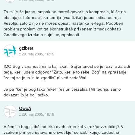
To mi je že jasno, ampak ne moreš govoriti o kompresih, ki še ne
obstajajo. Informacijska teorija (vsa fizika) je posledica ustroja
Vesolja, zato z njo ne moreš opisati nastanka le-tega. Podoben
problem problem kot ga skonstruiraš pri (enem izmed) dokazu
Goedlovega izreka o nujni nepopolnosti.
gzibret
::
29. maj 2005, 16:15
IMO Bog v znanosti nima kaj iskati. Saj znanost se je razvila zaradi
tega, ker ljudem odgovor "Zato, ker je to rekel Bog" na vprašanje
"zakaj se je to in to zgodilo" ni več zadoščal.
Je pa "ker je bog tako rekel" res univerzalna (M) teorija, samo
dokazati jo je bolj težko.
OwcA
::
29. maj 2005, 16:18
V čem je bog slabši od trka dveh strun kot vzrok/povzročitelj? V
vsakem primeru ustavarimo svet kjer se izoblikujejo zadostna