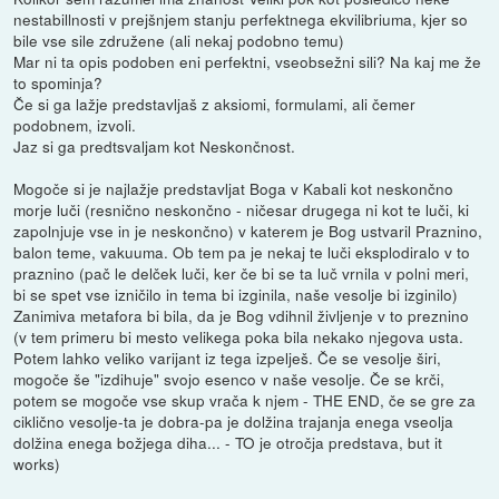
nestabillnosti v prejšnjem stanju perfektnega ekvilibriuma, kjer so
bile vse sile združene (ali nekaj podobno temu)
Mar ni ta opis podoben eni perfektni, vseobsežni sili? Na kaj me že
to spominja?
Če si ga lažje predstavljaš z aksiomi, formulami, ali čemer
podobnem, izvoli.
Jaz si ga predtsvaljam kot Neskončnost.
Mogoče si je najlažje predstavljat Boga v Kabali kot neskončno
morje luči (resnično neskončno - ničesar drugega ni kot te luči, ki
zapolnjuje vse in je neskončno) v katerem je Bog ustvaril Praznino,
balon teme, vakuuma. Ob tem pa je nekaj te luči eksplodiralo v to
praznino (pač le delček luči, ker če bi se ta luč vrnila v polni meri,
bi se spet vse izničilo in tema bi izginila, naše vesolje bi izginilo)
Zanimiva metafora bi bila, da je Bog vdihnil življenje v to preznino
(v tem primeru bi mesto velikega poka bila nekako njegova usta.
Potem lahko veliko varijant iz tega izpelješ. Če se vesolje širi,
mogoče še "izdihuje" svojo esenco v naše vesolje. Če se krči,
potem se mogoče vse skup vrača k njem - THE END, če se gre za
ciklično vesolje-ta je dobra-pa je dolžina trajanja enega vseolja
dolžina enega božjega diha... - TO je otročja predstava, but it
works)