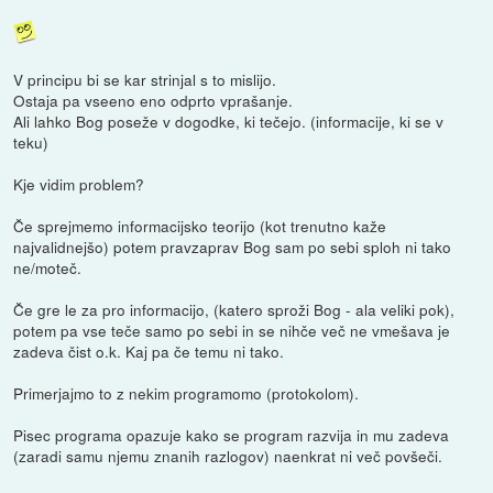
V principu bi se kar strinjal s to mislijo.
Ostaja pa vseeno eno odprto vprašanje.
Ali lahko Bog poseže v dogodke, ki tečejo. (informacije, ki se v
teku)
Kje vidim problem?
Če sprejmemo informacijsko teorijo (kot trenutno kaže
najvalidnejšo) potem pravzaprav Bog sam po sebi sploh ni tako
ne/moteč.
Če gre le za pro informacijo, (katero sproži Bog - ala veliki pok),
potem pa vse teče samo po sebi in se nihče več ne vmešava je
zadeva čist o.k. Kaj pa če temu ni tako.
Primerjajmo to z nekim programomo (protokolom).
Pisec programa opazuje kako se program razvija in mu zadeva
(zaradi samu njemu znanih razlogov) naenkrat ni več povšeči.