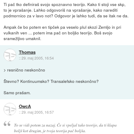
Ti pač tko definiraš svojo spoznavno teorijo. Kako ti stoji vse skp,
to je vprašanje. Lahko odgovoriš na vprašanje, kako narediti
podmornico za v lavo not? Odgovor je lahko tudi, da se itak ne da.
Ampak če bo potem en tipček pa veselo plul skozi Zemljo in pri
vulkanih ven ... potem ima pač on boljšo teorijo. Boš svojo
sramežljivo umaknil.
Thomas
::
29. maj 2005, 16:54
> resnično neskončno
Števno? Kontinuumsko? Transalefsko neskončno?
Samo prašam.
OwcA
::
29. maj 2005, 16:57
To se vidi potem za nazaj. Če si vpeljal tako teorijo, da ti klapa
boljš kot drugim, je tvoja teorija pač boljša.