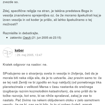
zvezde so.
Zdej, specifične religije na stran, je takšna predstava Boga in
vesolja znanstveno sprejemljiva oz. če že moramo špekulirati kaj je
izven vesolja in od koder je prišlo, ali lahko špekuliramo o tej
možnosti?
Razmislite in debatirajte.
zaklenilo:
OwcA
(
21. jun 2005 ob 23:15
)
keber
::
29. maj 2005, 13:47
Kratek odgovor na naslov: ne.
SPrašujemo se o stvarjenju sveta in vesolja in življenja, češ da je
morala biti neka višja sila, da je to ustvarila. Jaz pravim samo to: če
se tej naši Zemlji ne bi zgodilo en kup naključij (od pomebnega trka
planetezimala v velikosti Marsa v času nastanka do srečnega
izogibanja raznim kozmološkim katastrofam), da smo prišli do te
točke razvoja, kot smo, bi se nihče spraševal, zakaj je vse to
nastalo. Pač živimo na nekem obljudenem otoku v zelo samotnem
vesolju, če ne bi, nas ne bi bilo. In to ni noben čudež, ampak