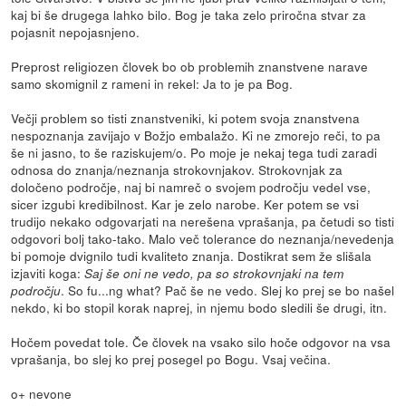
kaj bi še drugega lahko bilo. Bog je taka zelo priročna stvar za
pojasnit nepojasnjeno.
Preprost religiozen človek bo ob problemih znanstvene narave
samo skomignil z rameni in rekel: Ja to je pa Bog.
Večji problem so tisti znanstveniki, ki potem svoja znanstvena
nespoznanja zavijajo v Božjo embalažo. Ki ne zmorejo reči, to pa
še ni jasno, to še raziskujem/o. Po moje je nekaj tega tudi zaradi
odnosa do znanja/neznanja strokovnjakov. Strokovnjak za
določeno področje, naj bi namreč o svojem področju vedel vse,
sicer izgubi kredibilnost. Kar je zelo narobe. Ker potem se vsi
trudijo nekako odgovarjati na nerešena vprašanja, pa četudi so tisti
odgovori bolj tako-tako. Malo več tolerance do neznanja/nevedenja
bi pomoje dvignilo tudi kvaliteto znanja. Dostikrat sem že slišala
izjaviti koga:
Saj še oni ne vedo, pa so strokovnjaki na tem
. So fu...ng what? Pač še ne vedo. Slej ko prej se bo našel
področju
nekdo, ki bo stopil korak naprej, in njemu bodo sledili še drugi, itn.
Hočem povedat tole. Če človek na vsako silo hoče odgovor na vsa
vprašanja, bo slej ko prej posegel po Bogu. Vsaj večina.
o+ nevone