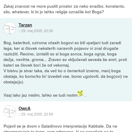
Zakaj znanost ne more pustiti prostor za neko enačbo, konstanto,
silo, whatever, ki bi jo lahko religije označile kot Boga?
Tarzan
::
29. maj 2005, 22:36
Bog, katerikoli, oziroma včasih bogovi so bili vpeljani tudi zaradi
tega, ker si človek nekaterih naravnih pojavov ni znal drugače
razložiti. Recimo, izmislili so si boga sonca, boga ognja, boga
dežja, nevihte, groma... Zraven so vključevali seveda še smrt, proti
kateri se človek bori že od vekomaj.
V bistvu je stvar taka, da več ko o čemerkoli izvemo, manj boga
obstaja, ko bomo/ko bi/ izvedeli vse, bomo ugotovili, da bog(ovi) ne
obstaja(jo).
Vsaj tako jaz mislim, lahko se tudi motim
.
OwcA
::
29. maj 2005, 22:59
Pojavil se je dvom v Saladinovo interpretacijo Kabbale. Da ne
obremenjujejo te teme, sem odgovore, ki se nanašajo na to