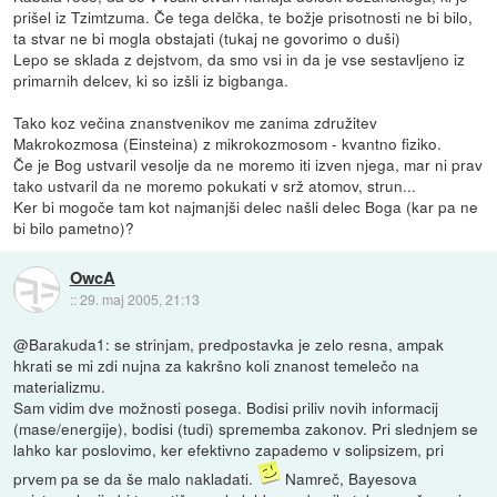
prišel iz Tzimtzuma. Če tega delčka, te božje prisotnosti ne bi bilo,
ta stvar ne bi mogla obstajati (tukaj ne govorimo o duši)
Lepo se sklada z dejstvom, da smo vsi in da je vse sestavljeno iz
primarnih delcev, ki so izšli iz bigbanga.
Tako koz večina znanstvenikov me zanima združitev
Makrokozmosa (Einsteina) z mikrokozmosom - kvantno fiziko.
Če je Bog ustvaril vesolje da ne moremo iti izven njega, mar ni prav
tako ustvaril da ne moremo pokukati v srž atomov, strun...
Ker bi mogoče tam kot najmanjši delec našli delec Boga (kar pa ne
bi bilo pametno)?
OwcA
::
29. maj 2005, 21:13
@Barakuda1: se strinjam, predpostavka je zelo resna, ampak
hkrati se mi zdi nujna za kakršno koli znanost temelečo na
materializmu.
Sam vidim dve možnosti posega. Bodisi priliv novih informacij
(mase/energije), bodisi (tudi) sprememba zakonov. Pri slednjem se
lahko kar poslovimo, ker efektivno zapademo v solipsizem, pri
prvem pa se da še malo nakladati.
Namreč, Bayesova