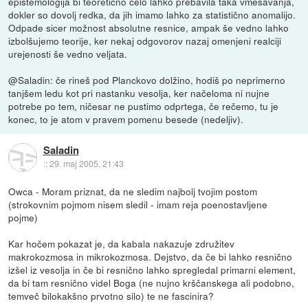
epistemologija bi teoretično celo lahko prebavila taka vmešavanja,
dokler so dovolj redka, da jih imamo lahko za statistično anomalijo.
Odpade sicer možnost absolutne resnice, ampak še vedno lahko
izbolšujemo teorije, ker nekaj odgovorov nazaj omenjeni realciji
urejenosti še vedno veljata.
@Saladin: če rineš pod Planckovo dolžino, hodiš po neprimerno
tanjšem ledu kot pri nastanku vesolja, ker načeloma ni nujne
potrebe po tem, ničesar ne pustimo odprtega, če rečemo, tu je
konec, to je atom v pravem pomenu besede (nedeljiv).
Saladin
::
29. maj 2005, 21:43
Owca - Moram priznat, da ne sledim najbolj tvojim postom
(strokovnim pojmom nisem sledil - imam reja poenostavljene
pojme)
Kar hočem pokazat je, da kabala nakazuje združitev
makrokozmosa in mikrokozmosa. Dejstvo, da če bi lahko resnično
izšel iz vesolja in če bi resnično lahko spregledal primarni element,
da bi tam resnično videl Boga (ne nujno krščanskega ali podobno,
temveč bilokakšno prvotno silo) te ne fascinira?