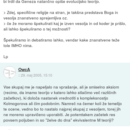
bi trdil da Geneza natančno opiše evolucijsko teorijo.
> Zdej, specifične religije na stran, je takšna predstava Boga in
vesolja znanstveno sprejemljiva oz.
> če že moramo špekulirati kaj je izven vesolja in od koder je prišlo,
ali lahko špekuliramo o tej možnosti?
Špekuliramo in debatiramo lahko, vendar kake znanstvene teže
tole IMHO nima.
Lp
OwcA
::
29. maj 2005, 15:10
Vse skupaj me je napeljalo na vprašanje, ali je smiselno aksiom
(recimo, da imamo teorijo v katero lahko stlačimo več različnih
začetkov), ki določa nastanek vrednotiti s kompleksnostjo
Kolmogorova ali čim podobnim. Namreč na čemer koli že temelijo
te ocene, vedno bo to nastalo najprej skupaj z vesoljem, torej jih
ne moremo upravičeno uporabiti. Je potemtakem začetek res
povsem poljuben in so "želve do dna" ekvivalentne M teoriji?