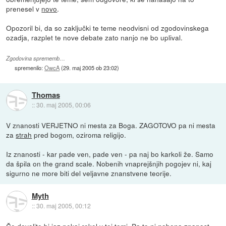
prenesel v
novo
.
Opozoril bi, da so zaključki te teme neodvisni od zgodovinskega
ozadja, razplet te nove debate zato nanjo ne bo uplival.
Zgodovina sprememb…
spremenilo:
OwcA
(
29. maj 2005 ob 23:02
)
Thomas
::
30. maj 2005, 00:06
V znanosti VERJETNO ni mesta za Boga. ZAGOTOVO pa ni mesta
za
strah
pred bogom, oziroma religijo.
Iz znanosti - kar pade ven, pade ven - pa naj bo karkoli že. Samo
da špila on the grand scale. Nobenih vnaprejšnjih pogojev ni, kaj
sigurno ne more biti del veljavne znanstvene teorije.
Myth
::
30. maj 2005, 00:12