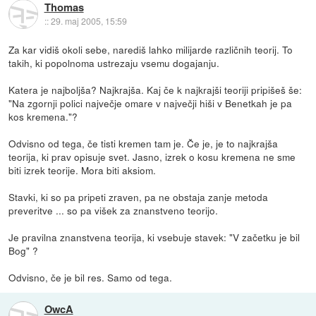
Thomas
::
29. maj 2005, 15:59
Za kar vidiš okoli sebe, narediš lahko milijarde različnih teorij. To
takih, ki popolnoma ustrezaju vsemu dogajanju.
Katera je najboljša? Najkrajša. Kaj če k najkrajši teoriji pripišeš še:
"Na zgornji polici največje omare v največji hiši v Benetkah je pa
kos kremena."?
Odvisno od tega, če tisti kremen tam je. Če je, je to najkrajša
teorija, ki prav opisuje svet. Jasno, izrek o kosu kremena ne sme
biti izrek teorije. Mora biti aksiom.
Stavki, ki so pa pripeti zraven, pa ne obstaja zanje metoda
preveritve ... so pa višek za znanstveno teorijo.
Je pravilna znanstvena teorija, ki vsebuje stavek: "V začetku je bil
Bog" ?
Odvisno, če je bil res. Samo od tega.
OwcA