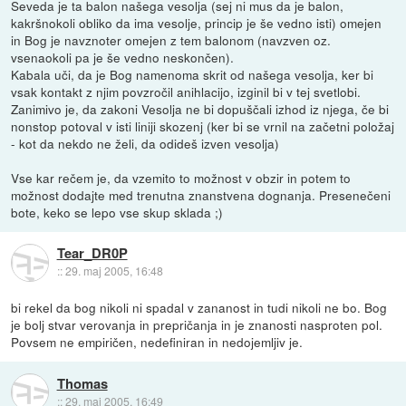
Seveda je ta balon našega vesolja (sej ni mus da je balon,
kakršnokoli obliko da ima vesolje, princip je še vedno isti) omejen
in Bog je navznoter omejen z tem balonom (navzven oz.
vsenaokoli pa je še vedno neskončen).
Kabala uči, da je Bog namenoma skrit od našega vesolja, ker bi
vsak kontakt z njim povzročil anihlacijo, izginil bi v tej svetlobi.
Zanimivo je, da zakoni Vesolja ne bi dopuščali izhod iz njega, če bi
nonstop potoval v isti liniji skozenj (ker bi se vrnil na začetni položaj
- kot da nekdo ne želi, da odideš izven vesolja)
Vse kar rečem je, da vzemito to možnost v obzir in potem to
možnost dodajte med trenutna znanstvena dognanja. Presenečeni
bote, keko se lepo vse skup sklada ;)
Tear_DR0P
::
29. maj 2005, 16:48
bi rekel da bog nikoli ni spadal v zananost in tudi nikoli ne bo. Bog
je bolj stvar verovanja in prepričanja in je znanosti nasproten pol.
Povsem ne empiričen, nedefiniran in nedojemljiv je.
Thomas
::
29. maj 2005, 16:49