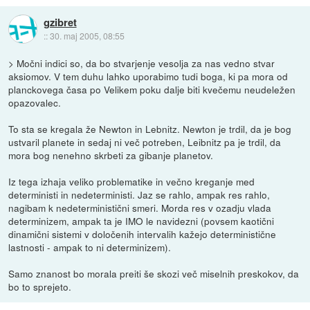
gzibret
::
30. maj 2005, 08:55
> Močni indici so, da bo stvarjenje vesolja za nas vedno stvar
aksiomov. V tem duhu lahko uporabimo tudi boga, ki pa mora od
planckovega časa po Velikem poku dalje biti kvečemu neudeležen
opazovalec.
To sta se kregala že Newton in Lebnitz. Newton je trdil, da je bog
ustvaril planete in sedaj ni več potreben, Leibnitz pa je trdil, da
mora bog nenehno skrbeti za gibanje planetov.
Iz tega izhaja veliko problematike in večno kreganje med
deterministi in nedeterministi. Jaz se rahlo, ampak res rahlo,
nagibam k nedeterministični smeri. Morda res v ozadju vlada
determinizem, ampak ta je IMO le navidezni (povsem kaotični
dinamični sistemi v določenih intervalih kažejo deterministične
lastnosti - ampak to ni determinizem).
Samo znanost bo morala preiti še skozi več miselnih preskokov, da
bo to sprejeto.