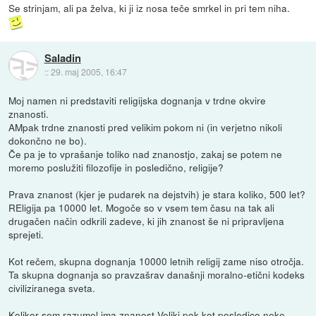
Se strinjam, ali pa želva, ki ji iz nosa teče smrkel in pri tem niha.
Saladin
::
29. maj 2005, 16:47
Moj namen ni predstaviti religijska dognanja v trdne okvire
znanosti.
AMpak trdne znanosti pred velikim pokom ni (in verjetno nikoli
dokončno ne bo).
Če pa je to vprašanje toliko nad znanostjo, zakaj se potem ne
moremo poslužiti filozofije in posledično, religije?
Prava znanost (kjer je pudarek na dejstvih) je stara koliko, 500 let?
REligija pa 10000 let. Mogoče so v vsem tem času na tak ali
drugačen način odkrili zadeve, ki jih znanost še ni pripravljena
sprejeti.
Kot rečem, skupna dognanja 10000 letnih religij zame niso otročja.
Ta skupna dognanja so pravzašrav današnji moralno-etični kodeks
civiliziranega sveta.
Kolikor sem razumel ima znanost Veliki pok kot posledico neke