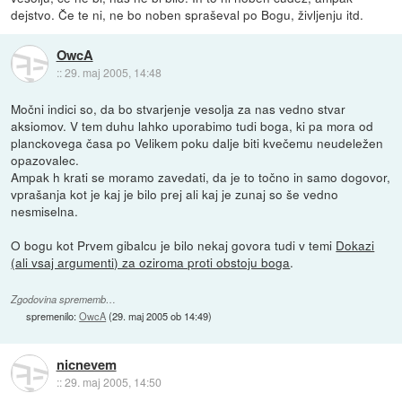
dejstvo. Če te ni, ne bo noben spraševal po Bogu, življenju itd.
OwcA
::
29. maj 2005, 14:48
Močni indici so, da bo stvarjenje vesolja za nas vedno stvar
aksiomov. V tem duhu lahko uporabimo tudi boga, ki pa mora od
planckovega časa po Velikem poku dalje biti kvečemu neudeležen
opazovalec.
Ampak h krati se moramo zavedati, da je to točno in samo dogovor,
vprašanja kot je kaj je bilo prej ali kaj je zunaj so še vedno
nesmiselna.
O bogu kot Prvem gibalcu je bilo nekaj govora tudi v temi
Dokazi
(ali vsaj argumenti) za oziroma proti obstoju boga
.
Zgodovina sprememb…
spremenilo:
OwcA
(
29. maj 2005 ob 14:49
)
nicnevem
::
29. maj 2005, 14:50