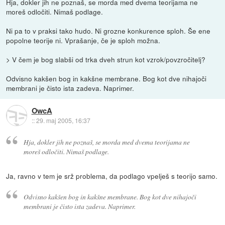
Hja, dokler jih ne poznaš, se morda med dvema teorijama ne
moreš odločiti. Nimaš podlage.
Ni pa to v praksi tako hudo. Ni grozne konkurence sploh. Še ene
popolne teorije ni. Vprašanje, če je sploh možna.
> V čem je bog slabši od trka dveh strun kot vzrok/povzročitelj?
Odvisno kakšen bog in kakšne membrane. Bog kot dve nihajoči
membrani je čisto ista zadeva. Naprimer.
OwcA
::
29. maj 2005, 16:37
Hja, dokler jih ne poznaš, se morda med dvema teorijama ne
moreš odločiti. Nimaš podlage.
Ja, ravno v tem je srž problema, da podlago vpelješ s teorijo samo.
Odvisno kakšen bog in kakšne membrane. Bog kot dve nihajoči
membrani je čisto ista zadeva. Naprimer.