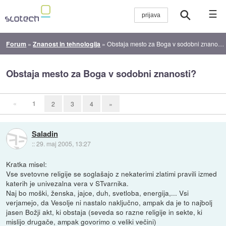
☰
Forum
»
Znanost in tehnologija
»
Obstaja mesto za Boga v sodobni znanosti?
Obstaja mesto za Boga v sodobni znanosti?
«
1
2
3
4
»
Saladin
::
29. maj 2005, 13:27
Kratka misel:
Vse svetovne religije se soglašajo z nekaterimi zlatimi pravili izmed
katerih je univezalna vera v STvarnika.
Naj bo moški, ženska, jajce, duh, svetloba, energija,... Vsi
verjamejo, da Vesolje ni nastalo naključno, ampak da je to najbolj
jasen Božji akt, ki obstaja (seveda so razne religije in sekte, ki
mislijo drugače, ampak govorimo o veliki večini)