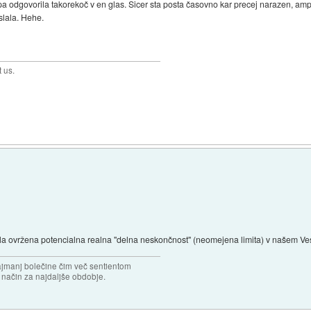
pa odgovorila takorekoč v en glas. Sicer sta posta časovno kar precej narazen, ampa
slala. Hehe.
t us.
 ovržena potencialna realna "delna neskončnost" (neomejena limita) v našem Ve
najmanj bolečine čim več sentientom
n način za najdaljše obdobje.