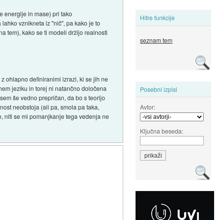
e energije in mase) pri tako
Hitre funkcije
 lahko vznikneta iz "nič", pa kako je to
 tem), kako se ti modeli držijo realnosti
seznam tem
z ohlapno definiranimi izrazi, ki se jih ne
nem jeziku in torej ni natančno določena
Posebni izpisi
a sem še vedno prepričan, da bo s teorijo
Avtor:
nost neobstoja (ali pa, smola pa taka,
, niti se mi pomanjkanje tega vedenja ne
Ključna beseda: