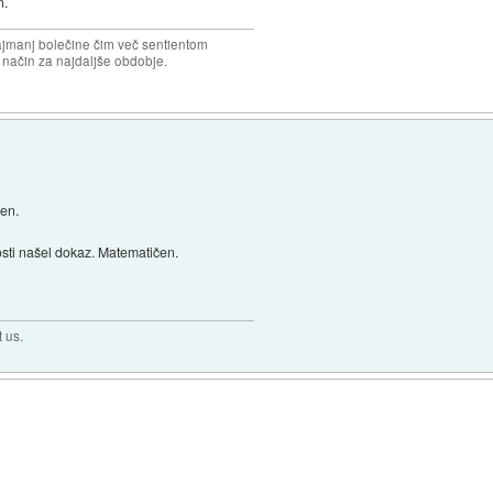
n.
najmanj bolečine čim več sentientom
n način za najdaljše obdobje.
ven.
sti našel dokaz. Matematičen.
t us.