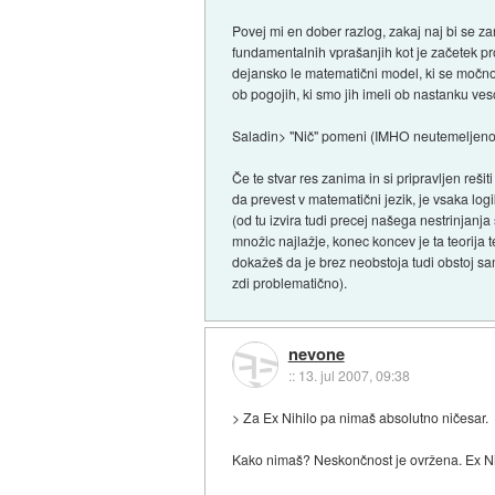
Povej mi en dober razlog, zakaj naj bi se zan
fundamentalnih vprašanjih kot je začetek pros
dejansko le matematični model, ki se močno p
ob pogojih, ki smo jih imeli ob nastanku ves
Saladin> "Nič" pomeni (IMHO neutemeljeno)
Če te stvar res zanima in si pripravljen rešit
da prevest v matematični jezik, je vsaka lo
(od tu izvira tudi precej našega nestrinjanj
množic najlažje, konec koncev je ta teorija 
dokažeš da je brez neobstoja tudi obstoj s
zdi problematično).
nevone
::
13. jul 2007, 09:38
> Za Ex Nihilo pa nimaš absolutno ničesar.
Kako nimaš? Neskončnost je ovržena. Ex Nih