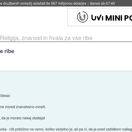
igence doslej
::
včeraj ob 21:37
Religija, znanost in hvala za vse ribe
e ribe
ičesar.
h ne moreš znanstveno ovreči.
 da je moralo nekaj obstajat
a - niti približno ne vemo, koliko verjetno je, ali pa ni, da je pred začetkom našega