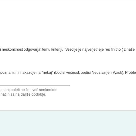
 neskončnost odgovarjat temu kriteriju. Vesolje je najverjetneje res finitno ( z naše st
poznam, mi nakazuje na "nekaj" (bodisi večnost, bodisi Neustvarjen Vzrok). Proble
najmanj bolečine čim več sentientom
n način za najdaljše obdobje.