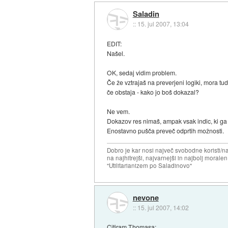
Saladin
::
15. jul 2007, 13:04
EDIT:
Našel.
OK, sedaj vidim problem.
Če že vztrajaš na preverjeni logiki, mora tudi
če obstaja - kako jo boš dokazal?
Ne vem.
Dokazov res nimaš, ampak vsak indic, ki ga 
Enostavno pušča preveč odprtih možnosti.
Dobro je kar nosi največ svobodne koristi/
na najhitrejši, najvarnejši in najbolj morale
"Utilitarianizem po Saladinovo"
nevone
::
15. jul 2007, 14:02
Citiram Thomasa: