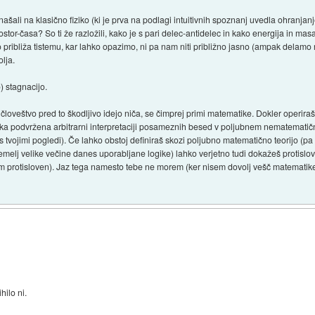
ašali na klasično fiziko (ki je prva na podlagi intuitivnih spoznanj uvedla ohranjanj
tor-časa? So ti že razložili, kako je s pari delec-antidelec in kako energija in masa
ribliža tistemu, kar lahko opazimo, ni pa nam niti približno jasno (ampak delamo na
olja.
 stagnacijo.
i človeštvo pred to škodljivo idejo niča, se čimprej primi matematike. Dokler operiraš 
gika podvržena arbitrarni interpretaciji posameznih besed v poljubnem nematematič
a s tvojimi pogledi). Če lahko obstoj definiraš skozi poljubno matematično teorijo (p
temelj velike večine danes uporabljane logike) lahko verjetno tudi dokažeš protislov
am protisloven). Jaz tega namesto tebe ne morem (ker nisem dovolj vešč matematike
ilo ni.