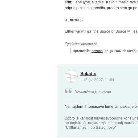
edit: Hehe jype, s temle "Kako nimaš?" sva 
odprto pisanje sporočila, preden sem ga po
o+ nevone
Either we will eat the Space or Space will ea
Zgodovina sprememb…
spremenila:
nevone
(
13. jul 2007 ob 09:45
)
Saladin
::
15. jul 2007, 11:04
Neskončnost je ovržena
Ne najdem Thomasove teme, ampak a je bila
Dobro je kar nosi največ svobodne koristi/
na najhitrejši, najvarnejši in najbolj morale
"Utilitarianizem po Saladinovo"