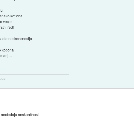
du
 enako kot ona
e vecje
stni red!
s tole neskoncnostjo
o kot ona
manj ...
t us.
z neobstoja neskončnosti