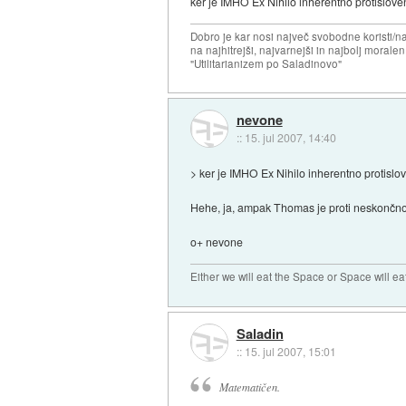
ker je IMHO Ex Nihilo inherentno protislove
Dobro je kar nosi največ svobodne koristi/
na najhitrejši, najvarnejši in najbolj morale
"Utilitarianizem po Saladinovo"
nevone
::
15. jul 2007, 14:40
> ker je IMHO Ex Nihilo inherentno protislo
Hehe, ja, ampak Thomas je proti neskončno
o+ nevone
Either we will eat the Space or Space will ea
Saladin
::
15. jul 2007, 15:01
Matematičen.