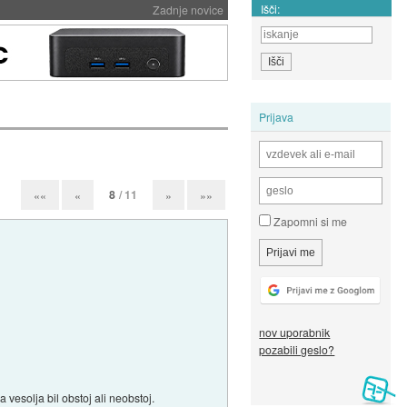
Išči:
Zadnje novice
Prijava
8
/ 11
««
«
»
»»
Zapomni si me
nov uporabnik
pozabili geslo?
 vesolja bil obstoj ali neobstoj.