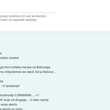
najmanj bolečine čim več sentientom
n način za najdaljše obdobje.
la
ravkar izvlekel
ki ga bom izvlekla manjse od Bobovega
 milijardokrat vec stevil, kot je Bobovo ...
oba
- ni vprasanje!
.
erjetnostjo 0,99999999.... =1!
iti vecje od drugega ... in tako naprej
vecje stevilo
stevila po radiu ...