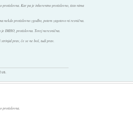
protislovna. Kar pa je inherentno protislovno, tisto nima
ima nekdo protislovno zgodbo, potem zagotovo ni resnična.
 je IMHO, protislovna. Torej neresnična.
strinjal prav, če se ne boš, tudi prav.
t us.
 protislovna.