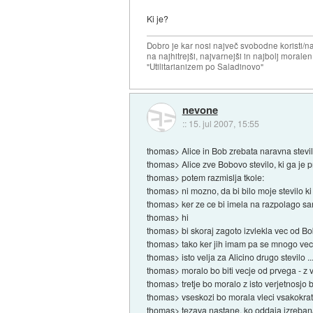
Ki je?
Dobro je kar nosi največ svobodne koristi/
na najhitrejši, najvarnejši in najbolj morale
"Utilitarianizem po Saladinovo"
nevone
::
15. jul 2007, 15:55
thomas> Alice in Bob zrebata naravna stevi
thomas> Alice zve Bobovo stevilo, ki ga je p
thomas> potem razmislja tkole:
thomas> ni mozno, da bi bilo moje stevilo 
thomas> ker ze ce bi imela na razpolago samo
thomas> hi
thomas> bi skoraj zagoto izvlekla vec od B
thomas> tako ker jih imam pa se mnogo vec 
thomas> isto velja za Alicino drugo stevilo ..
thomas> moralo bo biti vecje od prvega - z v
thomas> tretje bo moralo z isto verjetnosjo b
thomas> vseskozi bo morala vleci vsakokrat 
thomas> tezava nastane, ko oddaja izrebana 