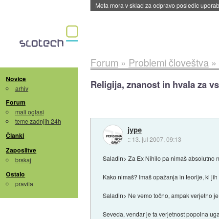
ByteDance trenira največji model umetne intel
Forum
»
Problemi človeštva
»
Novice
Religija, znanost in hvala za vs
arhiv
Forum
mali oglasi
teme zadnjih 24h
jype
Članki
::
13. jul 2007, 09:13
Zaposlitve
Saladin> Za Ex Nihilo pa nimaš absolutno n
brskaj
Ostalo
Kako nimaš? Imaš opažanja in teorije, ki ji
pravila
Saladin> Ne vemo točno, ampak verjetno je,
Seveda, vendar je ta verjetnost popolna ugank