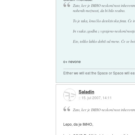
Zato, ker je IMHO neskončnost inherentno 
nobenih možnosti, da bi bilo realno.
To je taka, kmečko detektivska finta. Če 
In vsaka zgodba z vgrajeno neskončnostjo
Eto, toliko lahko dobiš od mene. Če se boš 
o+ nevone
Either we will eat the Space or Space will ea
Saladin
::
15. jul 2007, 14:11
Zato, ker je IMHO neskončnost inherentno
Lepo, da je IMHO,