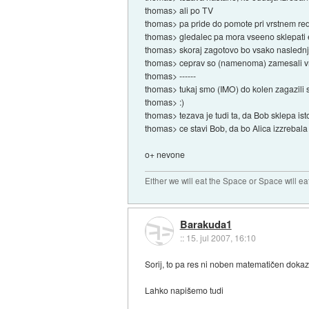
thomas> ali po TV
thomas> pa pride do pomote pri vrstnem re
thomas> gledalec pa mora vseeno sklepati
thomas> skoraj zagotovo bo vsako naslednj
thomas> ceprav so (namenoma) zamesali vr
thomas> ------
thomas> tukaj smo (IMO) do kolen zagazili 
thomas> :)
thomas> tezava je tudi ta, da Bob sklepa ist
thomas> ce stavi Bob, da bo Alica izzrebala 
o+ nevone
Either we will eat the Space or Space will ea
Barakuda1
::
15. jul 2007, 16:10
Sorij, to pa res ni noben matematičen doka
Lahko napišemo tudi