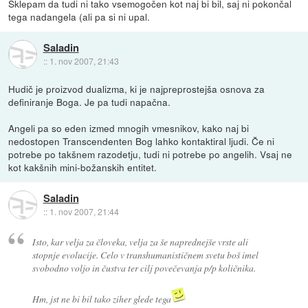
Sklepam da tudi ni tako vsemogočen kot naj bi bil, saj ni pokončal
tega nadangela (ali pa si ni upal.
Saladin
::
1. nov 2007, 21:43
Hudič je proizvod dualizma, ki je najpreprostejša osnova za
definiranje Boga. Je pa tudi napačna.
Angeli pa so eden izmed mnogih vmesnikov, kako naj bi
nedostopen Transcendenten Bog lahko kontaktiral ljudi. Če ni
potrebe po takšnem razodetju, tudi ni potrebe po angelih. Vsaj ne
kot kakšnih mini-božanskih entitet.
Saladin
::
1. nov 2007, 21:44
Isto, kar velja za človeka, velja za še naprednejše vrste ali
stopnje evolucije. Celo v transhumanističnem svetu boš imel
svobodno voljo in čustva ter cilj povečevanja p/p količnika.
Hm, jst ne bi bil tako ziher glede tega