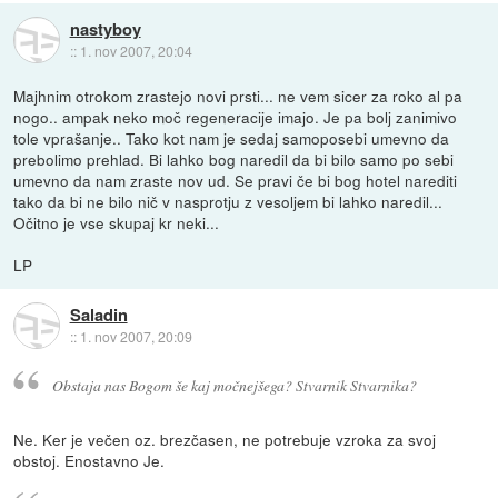
nastyboy
::
1. nov 2007, 20:04
Majhnim otrokom zrastejo novi prsti... ne vem sicer za roko al pa
nogo.. ampak neko moč regeneracije imajo. Je pa bolj zanimivo
tole vprašanje.. Tako kot nam je sedaj samoposebi umevno da
prebolimo prehlad. Bi lahko bog naredil da bi bilo samo po sebi
umevno da nam zraste nov ud. Se pravi če bi bog hotel narediti
tako da bi ne bilo nič v nasprotju z vesoljem bi lahko naredil...
Očitno je vse skupaj kr neki...
LP
Saladin
::
1. nov 2007, 20:09
Obstaja nas Bogom še kaj močnejšega? Stvarnik Stvarnika?
Ne. Ker je večen oz. brezčasen, ne potrebuje vzroka za svoj
obstoj. Enostavno Je.