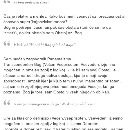
Je bog podrejen času?
Čas je relativna meritev. Kako boš meril večnost oz. brezčasnost ali
časovno super(im)pozicioniranost?
Bog ni podrejen času, ampak čas obstaja (tudi če se ne da
izmerit), dokler obstaja sam Obstoj oz. Bog.
V kaki obliki naj bi Bog sploh obstajal?
Sem močan zagovornik Panenteizma.
Transcendenten Bog (Večen,Vseprisoten, Vseveden, izjemno
mogočen in omejen zgolj z logiko), ki je bil sam svoj Obstoj, je
sčasoma naredil drugo obliko obstoja, kjer je omejil svoje
sposobnosti, ampak kjer je kljub temu nujno imanentno prisoten,
saj samo in zgolj njegova prisotnost omogoča Vesolje, kot ga
poznamo. Bog je torej sam Obstoj v vseh njegovih oblikah.
A gre za vsemogočnega boga? Neskončno dobrega?
Gre za klasično definicijo (Večen,Vseprisoten, Vseveden, izjemno
mogočen in omejen zgolj z logiko) z izjemo Dobrote:
Dobrota je dober približek, z katerim lahko opišeš moralo , namen