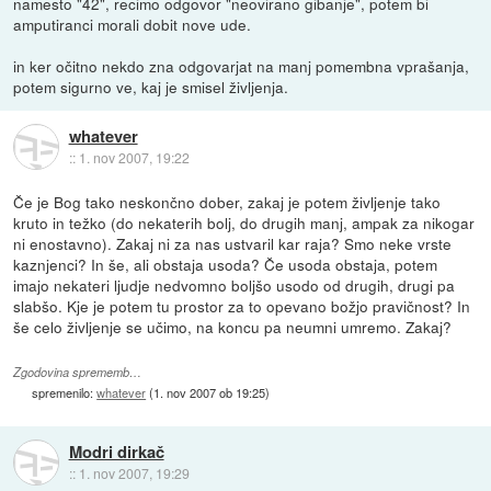
namesto "42", recimo odgovor "neovirano gibanje", potem bi
amputiranci morali dobit nove ude.
in ker očitno nekdo zna odgovarjat na manj pomembna vprašanja,
potem sigurno ve, kaj je smisel življenja.
whatever
::
1. nov 2007, 19:22
Če je Bog tako neskončno dober, zakaj je potem življenje tako
kruto in težko (do nekaterih bolj, do drugih manj, ampak za nikogar
ni enostavno). Zakaj ni za nas ustvaril kar raja? Smo neke vrste
kaznjenci? In še, ali obstaja usoda? Če usoda obstaja, potem
imajo nekateri ljudje nedvomno boljšo usodo od drugih, drugi pa
slabšo. Kje je potem tu prostor za to opevano božjo pravičnost? In
še celo življenje se učimo, na koncu pa neumni umremo. Zakaj?
Zgodovina sprememb…
spremenilo:
whatever
(
1. nov 2007 ob 19:25
)
Modri dirkač
::
1. nov 2007, 19:29