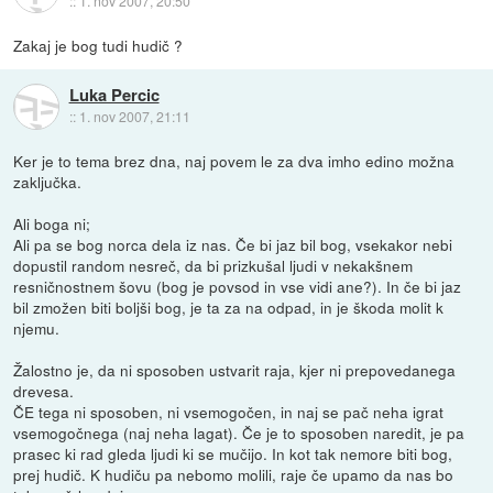
::
1. nov 2007, 20:50
Zakaj je bog tudi hudič ?
Luka Percic
::
1. nov 2007, 21:11
Ker je to tema brez dna, naj povem le za dva imho edino možna
zaključka.
Ali boga ni;
Ali pa se bog norca dela iz nas. Če bi jaz bil bog, vsekakor nebi
dopustil random nesreč, da bi prizkušal ljudi v nekakšnem
resničnostnem šovu (bog je povsod in vse vidi ane?). In če bi jaz
bil zmožen biti boljši bog, je ta za na odpad, in je škoda molit k
njemu.
Žalostno je, da ni sposoben ustvarit raja, kjer ni prepovedanega
drevesa.
ČE tega ni sposoben, ni vsemogočen, in naj se pač neha igrat
vsemogočnega (naj neha lagat). Če je to sposoben naredit, je pa
prasec ki rad gleda ljudi ki se mučijo. In kot tak nemore biti bog,
prej hudič. K hudiču pa nebomo molili, raje če upamo da nas bo