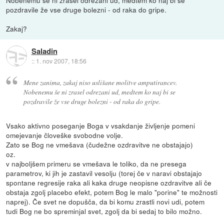
pozdravile že vse druge bolezni - od raka do gripe.
Zakaj?
Saladin
::
1. nov 2007, 18:56
Mene zanima, zakaj niso uslišane molitve amputirancev.
Nobenemu še ni zrasel odrezani ud, medtem ko naj bi se
pozdravile že vse druge bolezni - od raka do gripe.
Vsako aktivno poseganje Boga v vsakdanje življenje pomeni
omejevanje človeške svobodne volje.
Zato se Bog ne vmešava (čudežne ozdravitve ne obstajajo)
oz.
v najboljšem primeru se vmešava le toliko, da ne presega
parametrov, ki jih je zastavil vesolju (torej če v naravi obstajajo
spontane regresije raka ali kaka druge neopisne ozdravitve ali če
obstaja zgolj placebo efekt, potem Bog le malo "porine" te možnosti
naprej). Če svet ne dopušča, da bi komu zrastli novi udi, potem
tudi Bog ne bo spreminjal svet, zgolj da bi sedaj to bilo možno.