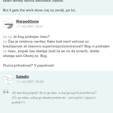
kateri temelji večina ideoloških zablod.
But it gets the work done (raj na zemlji, pa to).
WarpedGone
::
1. nov 2007, 20:21
>> >> Je bog podrejen času?
>> Čas je relativna meritev. Kako boš meril večnost oz.
brezčasnost ali časovno super(im)pozicioniranost? Bog ni podrejen
>> času, ampak čas obstaja (tudi če se ne da izmerit), dokler
obstaja sam Obstoj oz. Bog.
Pozna prihodnost? V popolnosti.
Saladin
::
1. nov 2007, 20:26
Ali ima bog popek? In če ga ima, za kaj ga naj bi potreboval?
(Če ga nima, zakaj ga imamo potem mi - ustvarjeni v njegovi
podobi?)