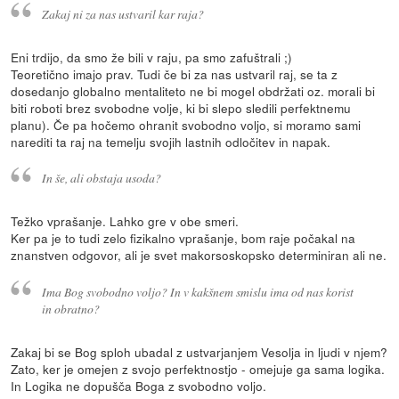
Zakaj ni za nas ustvaril kar raja?
Eni trdijo, da smo že bili v raju, pa smo zafuštrali ;)
Teoretično imajo prav. Tudi če bi za nas ustvaril raj, se ta z
dosedanjo globalno mentaliteto ne bi mogel obdržati oz. morali bi
biti roboti brez svobodne volje, ki bi slepo sledili perfektnemu
planu). Če pa hočemo ohranit svobodno voljo, si moramo sami
narediti ta raj na temelju svojih lastnih odločitev in napak.
In še, ali obstaja usoda?
Težko vprašanje. Lahko gre v obe smeri.
Ker pa je to tudi zelo fizikalno vprašanje, bom raje počakal na
znanstven odgovor, ali je svet makorsoskopsko determiniran ali ne.
Ima Bog svobodno voljo? In v kakšnem smislu ima od nas korist
in obratno?
Zakaj bi se Bog sploh ubadal z ustvarjanjem Vesolja in ljudi v njem?
Zato, ker je omejen z svojo perfektnostjo - omejuje ga sama logika.
In Logika ne dopušča Boga z svobodno voljo.