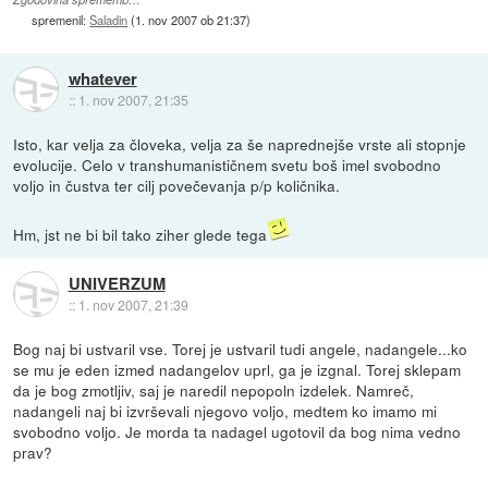
spremenil:
Saladin
(
1. nov 2007 ob 21:37
)
whatever
::
1. nov 2007, 21:35
Isto, kar velja za človeka, velja za še naprednejše vrste ali stopnje
evolucije. Celo v transhumanističnem svetu boš imel svobodno
voljo in čustva ter cilj povečevanja p/p količnika.
Hm, jst ne bi bil tako ziher glede tega
UNIVERZUM
::
1. nov 2007, 21:39
Bog naj bi ustvaril vse. Torej je ustvaril tudi angele, nadangele...ko
se mu je eden izmed nadangelov uprl, ga je izgnal. Torej sklepam
da je bog zmotljiv, saj je naredil nepopoln izdelek. Namreč,
nadangeli naj bi izvrševali njegovo voljo, medtem ko imamo mi
svobodno voljo. Je morda ta nadagel ugotovil da bog nima vedno
prav?