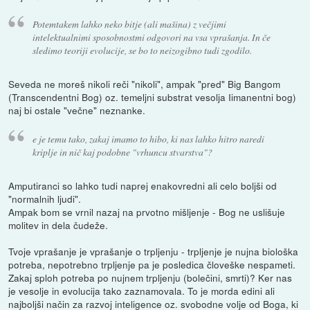
Potemtakem lahko neko bitje (ali mašina) z večjimi
intelektualnimi sposobnostmi odgovori na vsa vprašanja. In če
sledimo teoriji evolucije, se bo to neizogibno tudi zgodilo.
Seveda ne moreš nikoli reči "nikoli", ampak "pred" Big Bangom
(Transcendentni Bog) oz. temeljni substrat vesolja Iimanentni bog)
naj bi ostale "večne" neznanke.
e je temu tako, zakaj imamo to hibo, ki nas lahko hitro naredi
kriplje in nič kaj podobne "vrhuncu stvarstva"?
Amputiranci so lahko tudi naprej enakovredni ali celo boljši od
"normalnih ljudi".
Ampak bom se vrnil nazaj na prvotno mišljenje - Bog ne uslišuje
molitev in dela čudeže.
Tvoje vprašanje je vprašanje o trpljenju - trpljenje je nujna biološka
potreba, nepotrebno trpljenje pa je posledica človeške nespameti.
Zakaj sploh potreba po nujnem trpljenju (bolečini, smrti)? Ker nas
je vesolje in evolucija tako zaznamovala. To je morda edini ali
najboljši način za razvoj inteligence oz. svobodne volje od Boga, ki