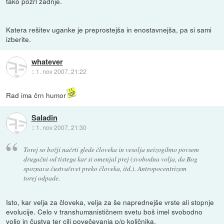
tako požrl zadnje.
Katera rešitev uganke je preprostejša in enostavnejša, pa si sami
izberite.
whatever
::
1. nov 2007, 21:22
Rad ima črn humor
Saladin
::
1. nov 2007, 21:30
Torej so božji načrti glede človeka in vesolja neizogibno povsem
drugačni od tistega kar si omenjal prej (svobodna volja, da Bog
spoznava čustva/svet preko človeka, itd.). Antropocentrizem
torej odpade.
Isto, kar velja za človeka, velja za še naprednejše vrste ali stopnje
evolucije. Celo v transhumanističnem svetu boš imel svobodno
voljo in čustva ter cilj povečevanja p/p količnika.