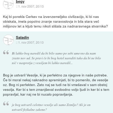
begy
::
1. nov 2007, 20:13
Kaj bi porekla Cerkev na izvenzemeljsko civilizacijo, ki bi nas
obiskala, imela popolno znanje naravoslovja in bila stara več
milijonov let a kljub temu nikoli slišala za nadnaravnega stvarnika?
Saladin
::
1. nov 2007, 20:13
Bi lahko bog naredil da bi bilo samo po sebi umevno da nam
zraste nov ud. Se pravi če bi bog hotel narediti tako da bi ne bilo
nič v nasprotju z vesoljem bi lahko naredil...
Bog je ustvaril Vesolje, ki je perfektno za njegove in naše potrebe.
Če bi moral nekaj naknadno spreminjati, bi to pomenilo, de vesolje
oz. Bog ni perfekten. Zato naj se tudi ne bi vmešaval v sam obstoj
vesolja. Ker bi s tem zmanjševal svobodno voljo ljudi in ker bi s tem
popravljal, kar naj ne bi nucalo popravljanja.
je bog ustvaril celotno vesolje ali samo Zemljo? Ali je on
ustvaril fizikalne zakone?