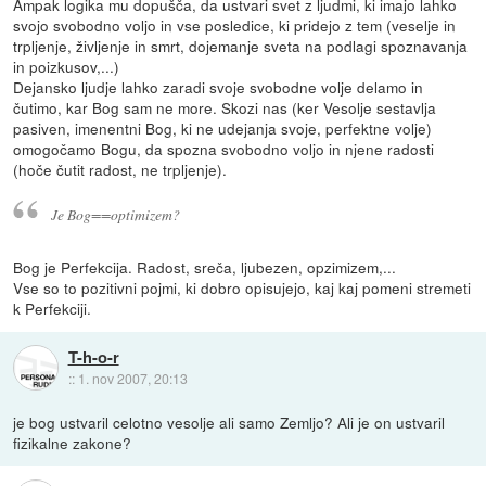
Ampak logika mu dopušča, da ustvari svet z ljudmi, ki imajo lahko
svojo svobodno voljo in vse posledice, ki pridejo z tem (veselje in
trpljenje, življenje in smrt, dojemanje sveta na podlagi spoznavanja
in poizkusov,...)
Dejansko ljudje lahko zaradi svoje svobodne volje delamo in
čutimo, kar Bog sam ne more. Skozi nas (ker Vesolje sestavlja
pasiven, imenentni Bog, ki ne udejanja svoje, perfektne volje)
omogočamo Bogu, da spozna svobodno voljo in njene radosti
(hoče čutit radost, ne trpljenje).
Je Bog==optimizem?
Bog je Perfekcija. Radost, sreča, ljubezen, opzimizem,...
Vse so to pozitivni pojmi, ki dobro opisujejo, kaj kaj pomeni stremeti
k Perfekciji.
T-h-o-r
::
1. nov 2007, 20:13
je bog ustvaril celotno vesolje ali samo Zemljo? Ali je on ustvaril
fizikalne zakone?