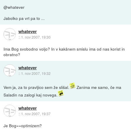
@whatever
Jabolko pa vrt pa to ...
whatever
::
1. nov 2007, 19:30
Ima Bog svobodno voljo? In v kakšnem smislu ima od nas korist in
obratno?
whatever
::
1. nov 2007, 19:32
Vem ja, za to pravljico sem že slišal.
Zanima me samo, če ma
Saladin na zalogi kaj novega.
whatever
::
1. nov 2007, 19:37
Je Bog==optimizem?