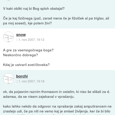
V kaki obliki naj bi Bog sploh obstajal?
Če je kaj fizičnega (pač, zarad mene če je fižolček al pa triglav, ali
pa moj sosed), kje potem živi?
snow
::
1. nov 2007, 19:12
A gre za vsemogočnega boga?
Neskončno dobrega?
Kdaj je ustvaril svet/človeka?
borchi
::
1. nov 2007, 19:18
ok, da pojasnim raznim thomasom in ostalim, ki niso še slišali za d.
adamsa, da se nisem zajebaval v vprašanju.
kako lahko nekdo da odgovor na vprašanje zakaj amputirancem ne
zrastejo udi, če pa niti ne vemo kaj je smisel življenja. ker če bi bilo