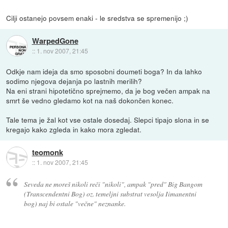
Cilji ostanejo povsem enaki - le sredstva se spremenijo ;)
WarpedGone
::
1. nov 2007, 21:45
Odkje nam ideja da smo sposobni doumeti boga? In da lahko
sodimo njegova dejanja po lastnih merilih?
Na eni strani hipotetično sprejmemo, da je bog večen ampak na
smrt še vedno gledamo kot na naš dokončen konec.
Tale tema je žal kot vse ostale dosedaj. Slepci tipajo slona in se
kregajo kako zgleda in kako mora zgledat.
teomonk
::
1. nov 2007, 21:45
Seveda ne moreš nikoli reči "nikoli", ampak "pred" Big Bangom
(Transcendentni Bog) oz. temeljni substrat vesolja Iimanentni
bog) naj bi ostale "večne" neznanke.