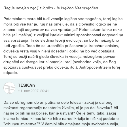
Bog je omejen zgolj z logiko - je logično Vsemogočen.
Potemtakem mora biti tudi vesolje logično vsemogočno, torej logika
mora biti vse kar je. Kaj nas omejuje, da s človeško logiko še ne
znamo najti odgovorov na vsa vprašanja? Potemtakem lahko neko
bitje (ali mašina) z večjimi intelektualnimi sposobnostmi odgovori na
vsa vprašanja. In če sledimo teoriji evolucije, se bo to neizogibno
tudi zgodilo. Toda če se uresničijo pričakovanja transhumanistov,
človeška vrsta vsaj v njeni dosedanji obliki ne bo več obstajala.
Torej so božji načrti glede človeka in vesolja neizogibno povsem
drugačni od tistega kar si omenjal prej (svobodna volja, da Bog
spoznava čustva/svet preko človeka, itd.). Antropocentrizem torej
odpade.
TESKAn
::
1. nov 2007, 20:41
Da se obregnem ob amputirane dele telesa - zakaj je dal bog
možnost regeneracije nekaterim živalim, ni je pa dal človeku? Ali
naj ne bi bili mi najboljše, kar je ustvaril? Če je temu tako, zakaj
imamo to hibo, ki nas lahko hitro naredi kriplje in nič kaj podobne
"vrhuncu stvarstva"? V čem bi bila omejena moja svobodna volja,