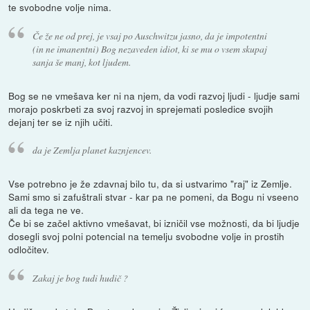
te svobodne volje nima.
Če že ne od prej, je vsaj po Auschwitzu jasno, da je impotentni
(in ne imanentni) Bog nezaveden idiot, ki se mu o vsem skupaj
sanja še manj, kot ljudem.
Bog se ne vmešava ker ni na njem, da vodi razvoj ljudi - ljudje sami
morajo poskrbeti za svoj razvoj in sprejemati posledice svojih
dejanj ter se iz njih učiti.
da je Zemlja planet kaznjencev.
Vse potrebno je že zdavnaj bilo tu, da si ustvarimo "raj" iz Zemlje.
Sami smo si zafuštrali stvar - kar pa ne pomeni, da Bogu ni vseeno
ali da tega ne ve.
Če bi se začel aktivno vmešavat, bi izničil vse možnosti, da bi ljudje
dosegli svoj polni potencial na temelju svobodne volje in prostih
odločitev.
Zakaj je bog tudi hudič ?