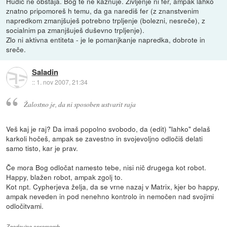
Hudič ne obstaja. Bog te ne kaznuje. Življenje ni fer, ampak lahko
znatno pripomoreš h temu, da ga narediš fer (z znanstvenim
napredkom zmanjšuješ potrebno trpljenje (bolezni, nesreče), z
socialnim pa zmanjšuješ duševno trpljenje).
Zlo ni aktivna entiteta - je le pomanjkanje napredka, dobrote in
sreče.
Saladin
::
1. nov 2007, 21:34
Žalostno je, da ni sposoben ustvarit raja
Veš kaj je raj? Da imaš popolno svobodo, da (edit) "lahko" delaš
karkoli hočeš, ampak se zavestno in svojevoljno odločiš delati
samo tisto, kar je prav.
Če mora Bog odločat namesto tebe, nisi nič drugega kot robot.
Happy, blažen robot, ampak zgolj to.
Kot npt. Cypherjeva želja, da se vrne nazaj v Matrix, kjer bo happy,
ampak neveden in pod nenehno kontrolo in nemočen nad svojimi
odločitvami.
Zgodovina sprememb…