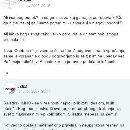
::
1. nov 2007, 20:15
Ali ima bog popek? In če ga ima, za kaj ga naj bi potreboval? (Če
ga nima, zakaj ga imamo potem mi - ustvarjeni v njegovi podobi?)
Ali lahko bog ustvari tako veliko goro, da je on sam nebi zmogel
premakniti?
Tako. Osebno mi je vseeno če se trudiš odgovoriti na ta vprašanja,
zame je vprašanje o bogu odgovorjeno in se z njim ne ubadav več.
Pač moja odločitev. Ampak, ker se je ravno podala priložnost...
Lp
jype
::
1. nov 2007, 20:17
Saladin> IMHO - se v realnosti najbolj približati idealom, ki jih
uteleša Bog - sami ustvariti svet brez nepotrebnega trpljjenja oz.
svet z maksimalnim p/p količnikom. SKratka "nebesa na Zemlji".
Kot vedno obstaja matematično pravilna in neuporabna rešitev, na