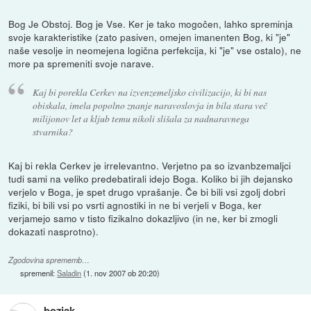
Bog Je Obstoj. Bog je Vse. Ker je tako mogočen, lahko spreminja
svoje karakteristike (zato pasiven, omejen imanenten Bog, ki "je"
naše vesolje in neomejena logična perfekcija, ki "je" vse ostalo), ne
more pa spremeniti svoje narave.
Kaj bi porekla Cerkev na izvenzemeljsko civilizacijo, ki bi nas
obiskala, imela popolno znanje naravoslovja in bila stara več
milijonov let a kljub temu nikoli slišala za nadnaravnega
stvarnika?
Kaj bi rekla Cerkev je irrelevantno. Verjetno pa so izvanbzemaljci
tudi sami na veliko predebatirali idejo Boga. Koliko bi jih dejansko
verjelo v Boga, je spet drugo vprašanje. Če bi bili vsi zgolj dobri
fiziki, bi bili vsi po vsrti agnostiki in ne bi verjeli v Boga, ker
verjamejo samo v tisto fizikalno dokazljivo (in ne, ker bi zmogli
dokazati nasprotno).
Zgodovina sprememb…
spremenil:
Saladin
(
1. nov 2007 ob 20:20
)
bozjak