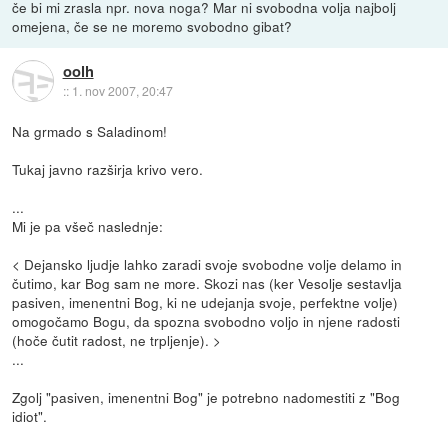
če bi mi zrasla npr. nova noga? Mar ni svobodna volja najbolj
omejena, če se ne moremo svobodno gibat?
oolh
::
1. nov 2007, 20:47
Na grmado s Saladinom!
Tukaj javno razširja krivo vero.
...
Mi je pa všeč naslednje:
< Dejansko ljudje lahko zaradi svoje svobodne volje delamo in
čutimo, kar Bog sam ne more. Skozi nas (ker Vesolje sestavlja
pasiven, imenentni Bog, ki ne udejanja svoje, perfektne volje)
omogočamo Bogu, da spozna svobodno voljo in njene radosti
(hoče čutit radost, ne trpljenje). >
...
Zgolj "pasiven, imenentni Bog" je potrebno nadomestiti z "Bog
idiot".