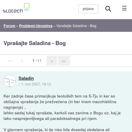
☰
Forum
»
Problemi človeštva
»
Vprašajte Saladina - Bog
Vprašajte Saladina - Bog
««
«
1
/ 11
»
»»
Saladin
::
1. nov 2007, 18:12
Ker zadnje čase primanjkuje teoloških tem na S-Tju in ker so
običajna vprašanja že prežvečena (in ker imam mazohistična
nagnjenja) ,
lahko sedaj tukaj vprašate, karkoli vas zanima o Bogu oz. kaj je
tako nesprejemljivega ali paradoksalnega pri njem.
V glavnem vprašanja, ki še niso bila dosedaj obdelana ali