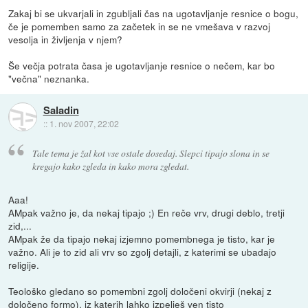
Zakaj bi se ukvarjali in zgubljali čas na ugotavljanje resnice o bogu,
če je pomemben samo za začetek in se ne vmešava v razvoj
vesolja in življenja v njem?
Še večja potrata časa je ugotavljanje resnice o nečem, kar bo
"večna" neznanka.
Saladin
::
1. nov 2007, 22:02
Tale tema je žal kot vse ostale dosedaj. Slepci tipajo slona in se
kregajo kako zgleda in kako mora zgledat.
Aaa!
AMpak važno je, da nekaj tipajo ;) En reče vrv, drugi deblo, tretji
zid,...
AMpak že da tipajo nekaj izjemno pomembnega je tisto, kar je
važno. Ali je to zid ali vrv so zgolj detajli, z katerimi se ubadajo
religije.
Teološko gledano so pomembni zgolj določeni okvirji (nekaj z
določeno formo), iz katerih lahko izpelješ ven tisto