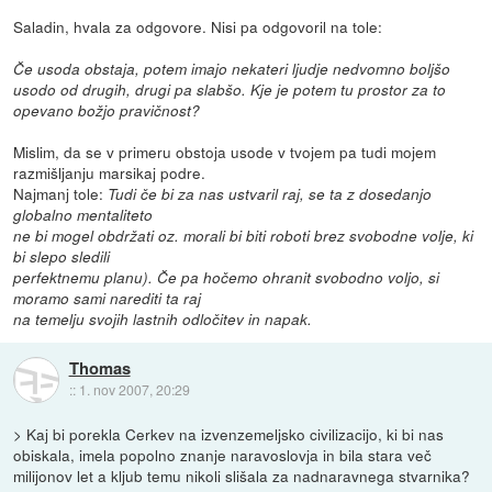
Saladin, hvala za odgovore. Nisi pa odgovoril na tole:
Če usoda obstaja, potem imajo nekateri ljudje nedvomno boljšo
usodo od drugih, drugi pa slabšo. Kje je potem tu prostor za to
opevano božjo pravičnost?
Mislim, da se v primeru obstoja usode v tvojem pa tudi mojem
razmišljanju marsikaj podre.
Najmanj tole:
Tudi če bi za nas ustvaril raj, se ta z dosedanjo
globalno mentaliteto
ne bi mogel obdržati oz. morali bi biti roboti brez svobodne volje, ki
bi slepo sledili
perfektnemu planu). Če pa hočemo ohranit svobodno voljo, si
moramo sami narediti ta raj
na temelju svojih lastnih odločitev in napak.
Thomas
::
1. nov 2007, 20:29
> Kaj bi porekla Cerkev na izvenzemeljsko civilizacijo, ki bi nas
obiskala, imela popolno znanje naravoslovja in bila stara več
milijonov let a kljub temu nikoli slišala za nadnaravnega stvarnika?