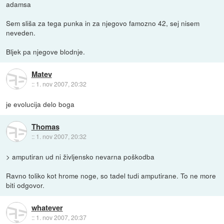
adamsa
Sem sliša za tega punka in za njegovo famozno 42, sej nisem
neveden.
Bljek pa njegove blodnje.
Matev
::
1. nov 2007, 20:32
je evolucija delo boga
Thomas
::
1. nov 2007, 20:32
> amputiran ud ni življensko nevarna poškodba
Ravno toliko kot hrome noge, so tadel tudi amputirane. To ne more
biti odgovor.
whatever
::
1. nov 2007, 20:37