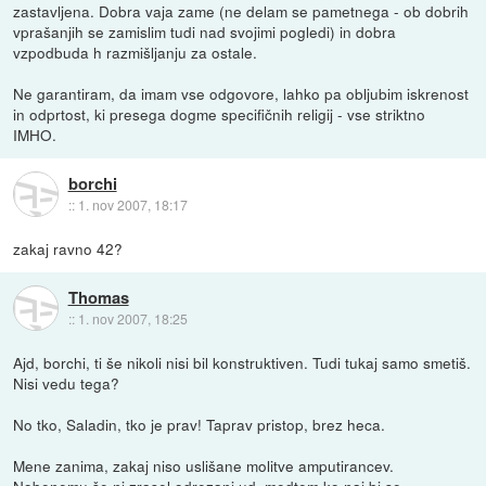
zastavljena. Dobra vaja zame (ne delam se pametnega - ob dobrih
vprašanjih se zamislim tudi nad svojimi pogledi) in dobra
vzpodbuda h razmišljanju za ostale.
Ne garantiram, da imam vse odgovore, lahko pa obljubim iskrenost
in odprtost, ki presega dogme specifičnih religij - vse striktno
IMHO.
borchi
::
1. nov 2007, 18:17
zakaj ravno 42?
Thomas
::
1. nov 2007, 18:25
Ajd, borchi, ti še nikoli nisi bil konstruktiven. Tudi tukaj samo smetiš.
Nisi vedu tega?
No tko, Saladin, tko je prav! Taprav pristop, brez heca.
Mene zanima, zakaj niso uslišane molitve amputirancev.
Nobenemu še ni zrasel odrezani ud, medtem ko naj bi se