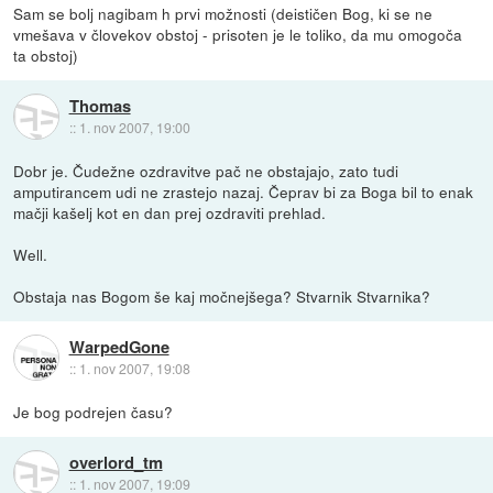
Sam se bolj nagibam h prvi možnosti (deističen Bog, ki se ne
vmešava v človekov obstoj - prisoten je le toliko, da mu omogoča
ta obstoj)
Thomas
::
1. nov 2007, 19:00
Dobr je. Čudežne ozdravitve pač ne obstajajo, zato tudi
amputirancem udi ne zrastejo nazaj. Čeprav bi za Boga bil to enak
mačji kašelj kot en dan prej ozdraviti prehlad.
Well.
Obstaja nas Bogom še kaj močnejšega? Stvarnik Stvarnika?
WarpedGone
::
1. nov 2007, 19:08
Je bog podrejen času?
overlord_tm
::
1. nov 2007, 19:09