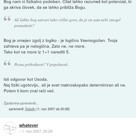
Bog nam ni fizikalno podoben. Citat lahko razumeš kot potencial, ki
ga skriva človek, da se lahko približa Bogu.
Ali lahko bog ustvari tako veliko goro, da je on sam nebi zmogel
premakniti?
Bog je omejen zgolj z logiko - je logično Vsemogočen. Tvoja
zahteva pa je nelogična. Zato ne, ne more.
Tako kot ne more iz 1+1 narediti 5.
Pozna prihodnost? V popolnosti.
Isti odgovor kot Usoda.
Naj fiziki ugotovijo,. ali je svet makroskopsko determiniran ali ne.
Potem ti bom znal reči več.
Zgodovina sprememb…
spremenil:
Saladin
(
1. nov 2007 ob 20:28
)
whatever
::
1. nov 2007, 20:29