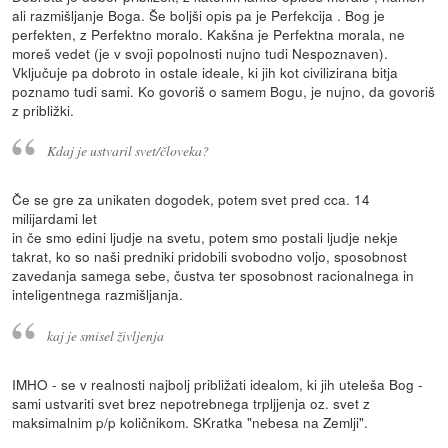
ali razmišljanje Boga. Še boljši opis pa je Perfekcija . Bog je
perfekten, z Perfektno moralo. Kakšna je Perfektna morala, ne
moreš vedet (je v svoji popolnosti nujno tudi Nespoznaven).
Vključuje pa dobroto in ostale ideale, ki jih kot civilizirana bitja
poznamo tudi sami. Ko govoriš o samem Bogu, je nujno, da govoriš
z približki.
Kdaj je ustvaril svet/človeka?
Če se gre za unikaten dogodek, potem svet pred cca. 14
milijardami let
in če smo edini ljudje na svetu, potem smo postali ljudje nekje
takrat, ko so naši predniki pridobili svobodno voljo, sposobnost
zavedanja samega sebe, čustva ter sposobnost racionalnega in
inteligentnega razmišljanja.
kaj je smisel življenja
IMHO - se v realnosti najbolj približati idealom, ki jih uteleša Bog -
sami ustvariti svet brez nepotrebnega trpljjenja oz. svet z
maksimalnim p/p količnikom. SKratka "nebesa na Zemlji".