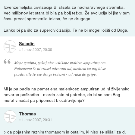
Izvenzemeljska civilizacija BI slišala za nadnaravnega stvarnika.
Več milijonov let stara bi bila pa bolj težko. Že evolucija bi jim v tem
času precej spremenila telesa, če ne drugega.
Lahko bi pa šlo za supercivičizacijo. Te ne bi mogel ločiti od Boga.
Saladin
::
1. nov 2007, 20:30
Mene zanima, zakaj niso uslišane molitve amputirancev.
Nobenemu še ni zrasel odrezani ud, medtem ko naj bi se
pozdravile že vse druge bolezni - od raka do gripe.
Mi je pa padla na pamet ena malenkost: amputiran ud ni življensko
nevarna poškodba - morda zato ni potrebe, da bi se sam Bog
moral vmešat pa pripomost k ozdravljenju?
Thomas
::
1. nov 2007, 20:31
> da pojasnim raznim thomasom in ostalim, ki niso še slišali za d.