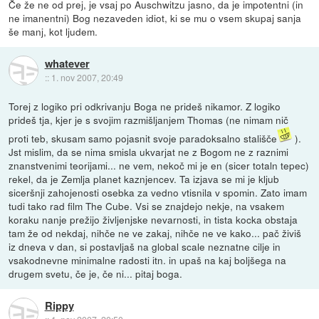
Če že ne od prej, je vsaj po Auschwitzu jasno, da je impotentni (in
ne imanentni) Bog nezaveden idiot, ki se mu o vsem skupaj sanja
še manj, kot ljudem.
whatever
::
1. nov 2007, 20:49
Torej z logiko pri odkrivanju Boga ne prideš nikamor. Z logiko
prideš tja, kjer je s svojim razmišljanjem Thomas (ne nimam nič
proti teb, skusam samo pojasnit svoje paradoksalno stališče
).
Jst mislim, da se nima smisla ukvarjat ne z Bogom ne z raznimi
znanstvenimi teorijami... ne vem, nekoč mi je en (sicer totaln tepec)
rekel, da je Zemlja planet kaznjencev. Ta izjava se mi je kljub
siceršnji zahojenosti osebka za vedno vtisnila v spomin. Zato imam
tudi tako rad film The Cube. Vsi se znajdejo nekje, na vsakem
koraku nanje prežijo življenjske nevarnosti, in tista kocka obstaja
tam že od nekdaj, nihče ne ve zakaj, nihče ne ve kako... pač živiš
iz dneva v dan, si postavljaš na global scale neznatne cilje in
vsakodnevne minimalne radosti itn. in upaš na kaj boljšega na
drugem svetu, če je, če ni... pitaj boga.
Rippy