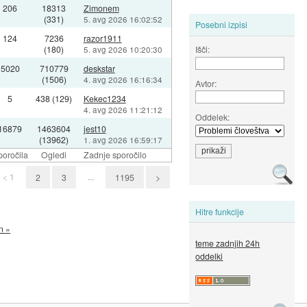
206
18313
Zimonem
(331)
5. avg 2026 16:02:52
Posebni izpisi
124
7236
razor1911
(180)
Išči:
5. avg 2026 10:20:30
5020
710779
deskstar
(1506)
4. avg 2026 16:16:34
Avtor:
5
438 (129)
Kekec1234
4. avg 2026 11:21:12
Oddelek:
16879
1463604
jest10
(13962)
1. avg 2026 16:59:17
poročila
Ogledi
Zadnje sporočilo
< 1
...
2
3
1195
>
Hitre funkcije
n »
teme zadnjih 24h
oddelki