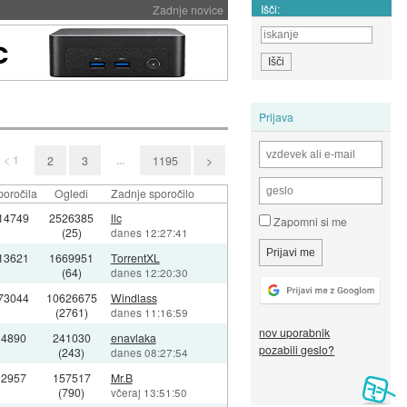
Išči:
Zadnje novice
Prijava
< 1
...
2
3
1195
>
poročila
Ogledi
Zadnje sporočilo
14749
2526385
llc
Zapomni si me
(25)
danes 12:27:41
13621
1669951
TorrentXL
(64)
danes 12:20:30
73044
10626675
Windlass
(2761)
danes 11:16:59
nov uporabnik
4890
241030
enavlaka
pozabili geslo?
(243)
danes 08:27:54
2957
157517
Mr.B
(790)
včeraj 13:51:50