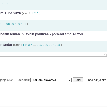
2
3
4
5
)
em Kube 2026
(strani:
1
2
3
)
4
…
98
99
100
101
)
benih temah in javnih politikah - potrebujemo še 250
. mandat
(strani:
1
2
3
4
…
335
336
337
338
)
S
jsnja stran
oddelek:
naslednja stra