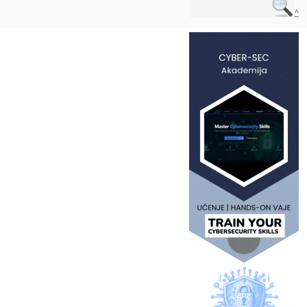
Na vrh ^