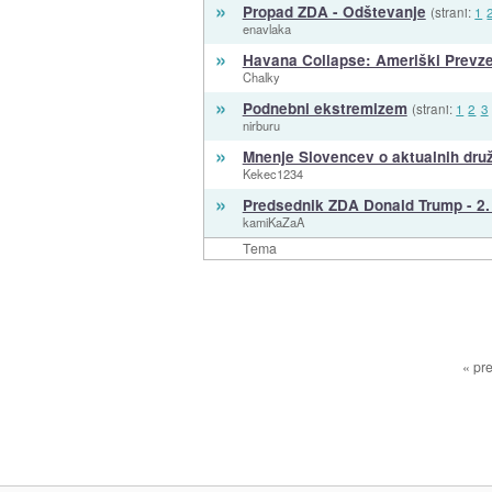
»
Propad ZDA - Odštevanje
(strani:
1
enavlaka
»
Havana Collapse: Ameriški Prevz
Chalky
»
Podnebni ekstremizem
(strani:
1
2
3
nirburu
»
Mnenje Slovencev o aktualnih druž
Kekec1234
»
Predsednik ZDA Donald Trump - 2
kamiKaZaA
Tema
« pre