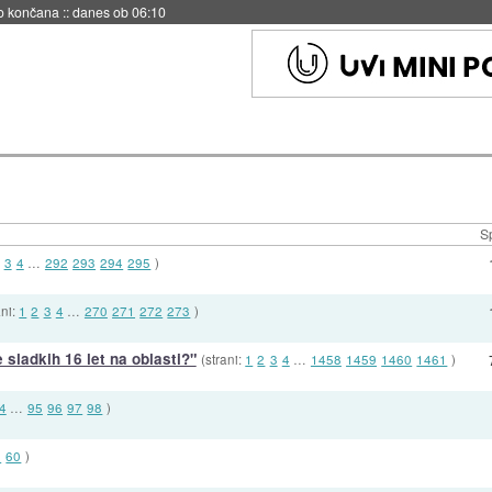
no končana
::
danes ob 06:10
S
3
4
…
292
293
294
295
)
ani:
1
2
3
4
…
270
271
272
273
)
e sladkih 16 let na oblasti?"
(strani:
1
2
3
4
…
1458
1459
1460
1461
)
4
…
95
96
97
98
)
9
60
)