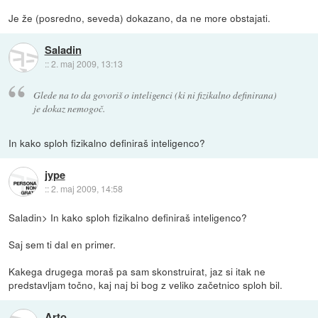
Je že (posredno, seveda) dokazano, da ne more obstajati.
Saladin
::
2. maj 2009, 13:13
Glede na to da govoriš o inteligenci (ki ni fizikalno definirana)
je dokaz nemogoč.
In kako sploh fizikalno definiraš inteligenco?
jype
::
2. maj 2009, 14:58
Saladin> In kako sploh fizikalno definiraš inteligenco?
Saj sem ti dal en primer.
Kakega drugega moraš pa sam skonstruirat, jaz si itak ne
predstavljam točno, kaj naj bi bog z veliko začetnico sploh bil.
Arto