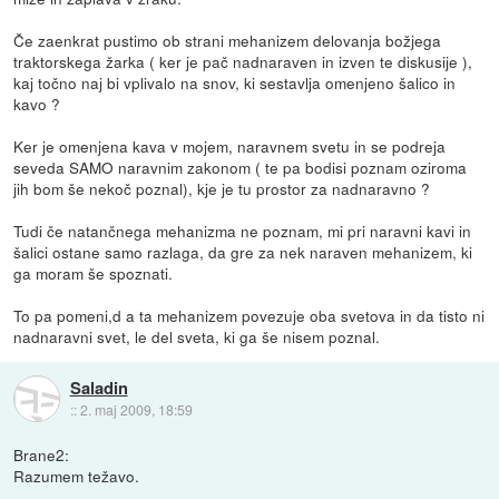
Če zaenkrat pustimo ob strani mehanizem delovanja božjega
traktorskega žarka ( ker je pač nadnaraven in izven te diskusije ),
kaj točno naj bi vplivalo na snov, ki sestavlja omenjeno šalico in
kavo ?
Ker je omenjena kava v mojem, naravnem svetu in se podreja
seveda SAMO naravnim zakonom ( te pa bodisi poznam oziroma
jih bom še nekoč poznal), kje je tu prostor za nadnaravno ?
Tudi če natančnega mehanizma ne poznam, mi pri naravni kavi in
šalici ostane samo razlaga, da gre za nek naraven mehanizem, ki
ga moram še spoznati.
To pa pomeni,d a ta mehanizem povezuje oba svetova in da tisto ni
nadnaravni svet, le del sveta, ki ga še nisem poznal.
Saladin
::
2. maj 2009, 18:59
Brane2:
Razumem težavo.