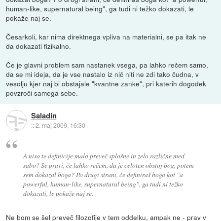
human-like, supernatural being", ga tudi ni težko dokazati, le
pokaže naj se.
Česarkoli, kar nima direktnega vpliva na materialni, se pa itak ne
da dokazati fizikalno.
Če je glavni problem sam nastanek vsega, pa lahko rečem samo,
da se mi ideja, da je vse nastalo iz nič niti ne zdi tako čudna, v
vesolju kjer naj bi obstajale "kvantne zanke", pri katerih dogodek
povzroči samega sebe.
Saladin
::
2. maj 2009, 16:30
A niso te definicije malo preveč splošne in zelo različne med
sabo? Se pravi, če lahko rečem, da je celoten obstoj bog, potem
sem dokazal boga? Po drugi strani, če definiraš boga kot "a
powerful, human-like, supernatural being", ga tudi ni težko
dokazati, le pokaže naj se.
Ne bom se šel preveč filozofije v tem oddelku, ampak ne - prav v