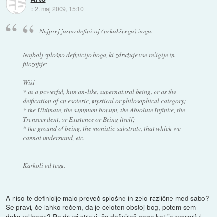
::
2. maj 2009, 15:10
Najprej jasno definiraj (nekakšnega) boga.
Najbolj splošno definicijo boga, ki združuje vse religije in
filozofije:
Wiki
* as a powerful, human-like, supernatural being, or as the
deification of an esoteric, mystical or philosophical category;
* the Ultimate, the summum bonum, the Absolute Infinite, the
Transcendent, or Existence or Being itself;
* the ground of being, the monistic substrate, that which we
cannot understand, etc.
Karkoli od tega.
A niso te definicije malo preveč splošne in zelo različne med sabo?
Se pravi, če lahko rečem, da je celoten obstoj bog, potem sem
dokazal boga? Po drugi strani, če definiraš boga kot "a powerful,