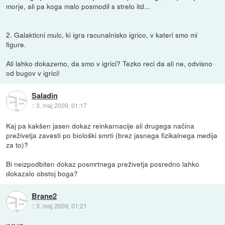
morje, ali pa koga malo posmodil s strelo itd...
2. Galakticni mulc, ki igra racunalnisko igrico, v kateri smo mi
figure.
Ali lahko dokazemo, da smo v igrici? Tezko reci da ali ne, odvisno
od bugov v igrici!
Saladin
::
3. maj 2009, 01:17
Kaj pa kakšen jasen dokaz reinkarnacije ali drugega načina
preživetja zavesti po biološki smrti (brez jasnega fizikalnega medija
za to)?
Bi neizpodbiten dokaz posmrtnega preživetja posredno lahko
dokazalo obstoj boga?
Brane2
::
3. maj 2009, 01:21