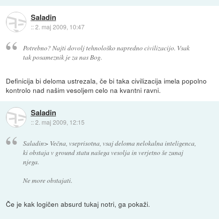
Saladin
::
2. maj 2009, 10:47
Potrebno? Najti dovolj tehnološko napredno civilizacijo. Vsak
tak posameznik je za nas Bog.
Definicija bi deloma ustrezala, če bi taka civilizacija imela popolno
kontrolo nad našim vesoljem celo na kvantni ravni.
Saladin
::
2. maj 2009, 12:15
Saladin> Večna, vseprisotna, vsaj deloma nelokalna inteligenca,
ki obstaja v ground statu našega vesolja in verjetno še zunaj
njega.
Ne more obstajati.
Če je kak logičen absurd tukaj notri, ga pokaži.