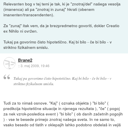
Relevanten bog v tej temi je tak, ki je "znotraj/del" našega vesolja
(imanenca) ali pa "znotraj in zunaj" hkrati (obenem
imanenten/transcendenten).
Za "zunaj" itak vem, da je brezpredmetno govoriti, dokler Creatio
ex Nihilo ni ovržen.
Tukaj pa govorimo čisto hipotetično. Kaj bi bilo - če bi bilo - v
striktno fizikalnem smislu.
Brane2
::
3. maj 2009, 19:46
Tukaj pa govorimo čisto hipotetično. Kaj bi bilo - če bi bilo - v
striktno fizikalnem smislu.
Tudi za to nimaš osnove. "Kaj" ( oznaka objekta ) "bi bilo" (
predikcija hipotetične situacije in njenega rezultata ), "če" ( pogoj
za nek vzrok-posledica event ) "bi bilo" ( ob danih začetnih pogojih
) - vse te besede primejo znotraj našega sveta. In ne samo to,
vsako besedo od tistih v oklepajih lahko podobno obdelaš in vejiš