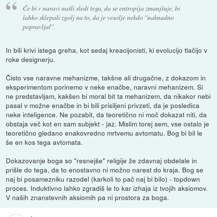
Če bi v naravi našli sledi tega, da se entropija zmanjšuje, bi
lahko sklepali zgolj na to, da je vesolje nekdo "naknadno
popravljal".
In bili krivi istega greha, kot sedaj kreacijonisti, ki evolucijo tlačijo v
roke designerju.
Čisto vse naravne mehanizme, takšne ali drugačne, z dokazom in
eksperimentom porinemo v neke enačbe, naravni mehanizem. Si
ne predstavljam, kakšen bi moral bit ta mehanizem, da nikakor nebi
pasal v možne enačbe in bi bili prisiljeni privzeti, da je posledica
neke inteligence. Ne pozabit, da teoretično ni moč dokazat niti, da
obstaja več kot en sam subjekt - jaz. Mislim torej sem, vse ostalo je
teoretično gledano enakovredno mrtvemu avtomatu. Bog bi bil le
še en kos tega avtomata.
Dokazovanje boga so "resnejše" religije že zdavnaj obdelale in
prišle do tega, da to enostavno ni možno narest do kraja. Bog se
naj bi posamezniku razodel (karkoli to pač naj bi bilo) - topdown
proces. Induktivno lahko zgradiš le to kar izhaja iz tvojih aksiomov.
V naših znanstevnih aksiomih pa ni prostora za boga.