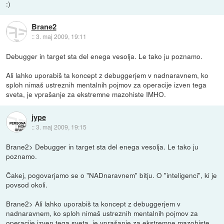
:)
Brane2
::
3. maj 2009, 19:11
Debugger in target sta del enega vesolja. Le tako ju poznamo.
Ali lahko uporabiš ta koncept z debuggerjem v nadnaravnem, ko
sploh nimaš ustreznih mentalnih pojmov za operacije izven tega
sveta, je vprašanje za ekstremne mazohiste IMHO.
jype
::
3. maj 2009, 19:15
Brane2> Debugger in target sta del enega vesolja. Le tako ju
poznamo.
Čakej, pogovarjamo se o "NADnaravnem" bitju. O "inteligenci", ki je
povsod okoli.
Brane2> Ali lahko uporabiš ta koncept z debuggerjem v
nadnaravnem, ko sploh nimaš ustreznih mentalnih pojmov za
operacije izven tega sveta, je vprašanje za ekstremne mazohiste