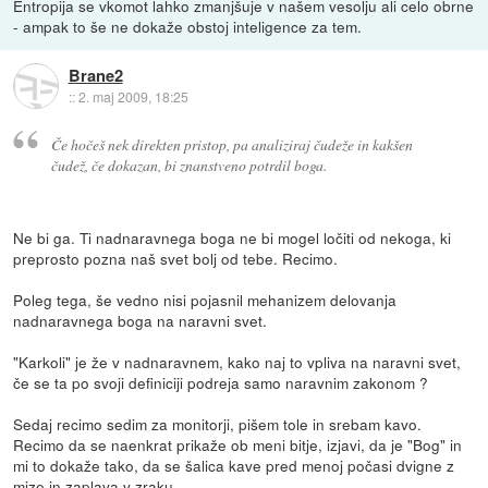
Entropija se vkomot lahko zmanjšuje v našem vesolju ali celo obrne
- ampak to še ne dokaže obstoj inteligence za tem.
Brane2
::
2. maj 2009, 18:25
Če hočeš nek direkten pristop, pa analiziraj čudeže in kakšen
čudež, če dokazan, bi znanstveno potrdil boga.
Ne bi ga. Ti nadnaravnega boga ne bi mogel ločiti od nekoga, ki
preprosto pozna naš svet bolj od tebe. Recimo.
Poleg tega, še vedno nisi pojasnil mehanizem delovanja
nadnaravnega boga na naravni svet.
"Karkoli" je že v nadnaravnem, kako naj to vpliva na naravni svet,
če se ta po svoji definiciji podreja samo naravnim zakonom ?
Sedaj recimo sedim za monitorji, pišem tole in srebam kavo.
Recimo da se naenkrat prikaže ob meni bitje, izjavi, da je "Bog" in
mi to dokaže tako, da se šalica kave pred menoj počasi dvigne z
mize in zaplava v zraku.