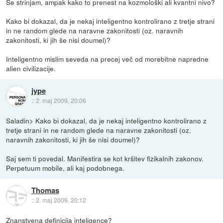
Se strinjam, ampak kako to prenest na kozmološki ali kvantni nivo?
Kako bi dokazal, da je nekaj inteligentno kontrolirano z tretje strani
in ne random glede na naravne zakonitosti (oz. naravnih
zakonitosti, ki jih še nisi doumel)?
Inteligentno mislim seveda na precej več od morebitne napredne
alien civilizacije.
jype
::
2. maj 2009, 20:06
Saladin> Kako bi dokazal, da je nekaj inteligentno kontrolirano z
tretje strani in ne random glede na naravne zakonitosti (oz.
naravnih zakonitosti, ki jih še nisi doumel)?
Saj sem ti povedal. Manifestira se kot kršitev fizikalnih zakonov.
Perpetuum mobile, ali kaj podobnega.
Thomas
::
2. maj 2009, 20:12
Znanstvena definicija inteligence?