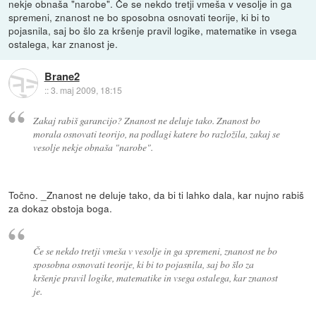
nekje obnaša "narobe". Če se nekdo tretji vmeša v vesolje in ga
spremeni, znanost ne bo sposobna osnovati teorije, ki bi to
pojasnila, saj bo šlo za kršenje pravil logike, matematike in vsega
ostalega, kar znanost je.
Brane2
::
3. maj 2009, 18:15
Zakaj rabiš garancijo? Znanost ne deluje tako. Znanost bo
morala osnovati teorijo, na podlagi katere bo razložila, zakaj se
vesolje nekje obnaša "narobe".
Točno. _Znanost ne deluje tako, da bi ti lahko dala, kar nujno rabiš
za dokaz obstoja boga.
Če se nekdo tretji vmeša v vesolje in ga spremeni, znanost ne bo
sposobna osnovati teorije, ki bi to pojasnila, saj bo šlo za
kršenje pravil logike, matematike in vsega ostalega, kar znanost
je.