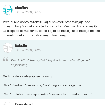
bluefish
::
2. maj 2009, 19:15
Prvo bi bilo dobro razčistiti, kaj si nekateri predstavljajo pod
pojmom bog (za nekatere je to bradati striček, za druge energija,
za tretje so to marsovci, pa še kaj bi se našlo), šele nato je možno
govoriti o nekem znanstvenem dokazovanju,...
Saladin
::
2. maj 2009, 19:26
Prvo bi bilo dobro razčistiti, kaj si nekateri predstavljajo pod
pojmom bog
Če ti naštete definicije niso dovolj:
"Vse"prisotna, "vse"vedna, "vse"mogočna inteligenca.
"Vse" pa lahko zamenjaš tudi z "maksimalno fizikalno možno".
Starodavni