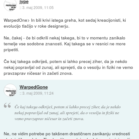
jype
::
3. maj 2009, 11:05
WarpedOne> In bili krivi istega greha, kot sedaj kreacijonisti, ki
evolucijo tlačijo v roke designerju.
Ne, čakej - če bi odkrili nekaj takega, bi to v momentu zanikalo
temelje vse sodobne znanosti. Kaj takega se v resnici ne more
pripetiti.
Če kaj takega odkriješ, potem si lahko precej ziher, da je nekdo
nekaj popravljal od zunaj, ali sprejeti, da o vesolju in fiziki ne vemo
pravzaprav ničesar in začeti znova.
WarpedGone
::
3. maj 2009, 11:24
Če kaj takega odkriješ, potem si lahko precej ziher, da je nekdo
nekaj popravljal od zunaj, ali sprejeti, da o vesolju in fiziki ne
vemo pravzaprav ničesar in začeti znova.
Ne, ne vidim potrebe po takšnem drastičnem zanikanju vrednosti