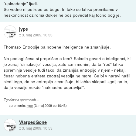
"uploadanje" ljudi.
Se vedno ni potrebe po bogu. In tako se lahko premikamo v
neskoncnost oziroma dokler ne bos povedal kaj tocno bog je.
jype
::
3. maj 2009, 10:33
Thomas> Entropije pa nobene inteligenca ne zmanjšuje.
Na podlagi česa si prepričan o tem? Saladin govori o inteligenci, ki
je zunaj "simulacije" vesolja, zato sam menim, da ta "reč" lahko
spreminja vesolje tudi tako, da zmanjša entropijo v njem - nekaj,
česar nobena entiteta znotraj vesolja ne more. Če bi v naravi našli
sledi tega, da se entropija zmanjšuje, bi lahko sklepali zgolj na to,
da je vesolje nekdo "naknadno popravljal".
Zgodovina sprememb…
spremenilo:
jype
(
3. maj 2009 ob 10:43
)
WarpedGone
::
3. maj 2009, 10:53