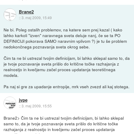
Brane2
::
3. maj 2009, 15:49
Ne bi. Poleg ostalih problemov, na katere sem prej kazal ( kako
lahko karkoli "izven" naravnega sveta deluje nanj, če se ta PO
DEFINICIJI pokorava SAMO naravnim vplivom ?) je tu še problem
nedokončnega poznavanja sveta okrog sebe.
Čim ta ne bi ustrezal tvojim definicijam, bi lahko sklepal samo to, da
je tvoje poznavanje sveta prišlo do kritične točke razhajanja z
realnostjo in kvečjemu začel proces updatanja teoretičnega
modela.
Pa naj si gre za upadanje entropije, mrk vseh zvezd ali kaj stotega.
jype
::
3. maj 2009, 15:55
Brane2> Čim ta ne bi ustrezal tvojim definicijam, bi lahko sklepal
samo to, da je tvoje poznavanje sveta prišlo do kritične točke
razhajanja z realnostjo in kvečjemu začel proces updatanja