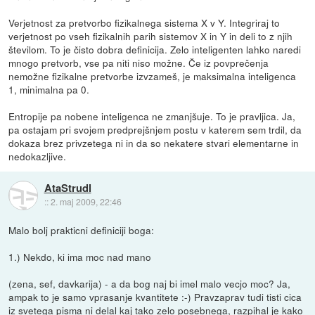
Verjetnost za pretvorbo fizikalnega sistema X v Y. Integriraj to
verjetnost po vseh fizikalnih parih sistemov X in Y in deli to z njih
številom. To je čisto dobra definicija. Zelo inteligenten lahko naredi
mnogo pretvorb, vse pa niti niso možne. Če iz povprečenja
nemožne fizikalne pretvorbe izvzameš, je maksimalna inteligenca
1, minimalna pa 0.
Entropije pa nobene inteligenca ne zmanjšuje. To je pravljica. Ja,
pa ostajam pri svojem predprejšnjem postu v katerem sem trdil, da
dokaza brez privzetega ni in da so nekatere stvari elementarne in
nedokazljive.
AtaStrudl
::
2. maj 2009, 22:46
Malo bolj prakticni definiciji boga:
1.) Nekdo, ki ima moc nad mano
(zena, sef, davkarija) - a da bog naj bi imel malo vecjo moc? Ja,
ampak to je samo vprasanje kvantitete :-) Pravzaprav tudi tisti cica
iz svetega pisma ni delal kaj tako zelo posebnega, razpihal je kako