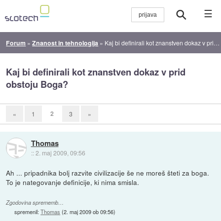
☰
Forum
»
Znanost in tehnologija
»
Kaj bi definirali kot znanstven dokaz v prid obstoju Boga?
Kaj bi definirali kot znanstven dokaz v prid
obstoju Boga?
2
«
1
3
»
Thomas
::
2. maj 2009, 09:56
Ah ... pripadnika bolj razvite civilizacije še ne moreš šteti za boga.
To je nategovanje definicije, ki nima smisla.
Zgodovina sprememb…
spremenil:
Thomas
(
2. maj 2009 ob 09:56
)