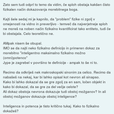
Zato sem tudi odprl to temo da vidim, če sploh obstaja kakšen čisto
fizikalen način dokazovanja morebitnega boga.
Kajti šele sedaj mi je kapnilo, da "problem" fizike ni zgolj v
omejenosti na vidno in preverljivo - temveč da najverjetneje sploh
ne moreš na noben način fizikalno kvantificirat tako entiteto, tudi če
bi obstajala. Celo teoretično ne.
AMpak nisem še obupal.
IMO se da najti neko fizikalno definicijo in primeren dokaz za
morebitno "inteligentno maksimalno fizikalno možno
(omni)potenco"
Jype je zagrebel v površino te definicije - ampak to še ni to.
Recimo da odkriješ nek makroskopski sinonim za celico. Recimo da
nabašeš na nekaj, kar bi lahko opisal kot nevron ali sinapso.
Kako bi lahko dokazal da se gre zgolj za en sam, ločen objekt in
kako bi dokazal, da se gre za del večje celote?
Ali dokaz obstoja nevrona dokazuje tudi obstoj možganov? In ali
obstoj možganov dokazuje obstoj inteligence?
Inteligenca in potenca je tisto kritično tukaj. Kako to fizikalno
dokažeš?