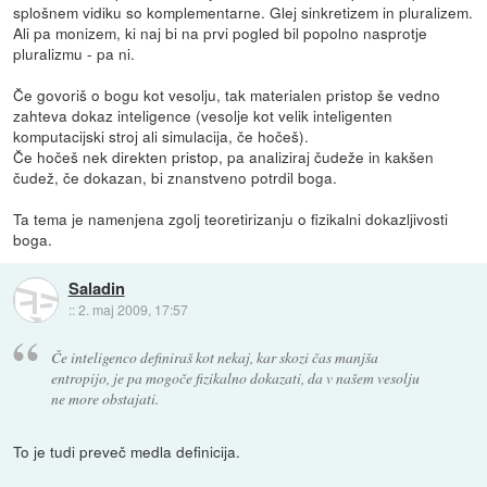
splošnem vidiku so komplementarne. Glej sinkretizem in pluralizem.
Ali pa monizem, ki naj bi na prvi pogled bil popolno nasprotje
pluralizmu - pa ni.
Če govoriš o bogu kot vesolju, tak materialen pristop še vedno
zahteva dokaz inteligence (vesolje kot velik inteligenten
komputacijski stroj ali simulacija, če hočeš).
Če hočeš nek direkten pristop, pa analiziraj čudeže in kakšen
čudež, če dokazan, bi znanstveno potrdil boga.
Ta tema je namenjena zgolj teoretirizanju o fizikalni dokazljivosti
boga.
Saladin
::
2. maj 2009, 17:57
Če inteligenco definiraš kot nekaj, kar skozi čas manjša
entropijo, je pa mogoče fizikalno dokazati, da v našem vesolju
ne more obstajati.
To je tudi preveč medla definicija.