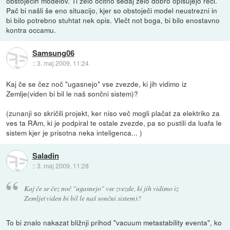
obstoječih modelov. Ti zelo očitno sedaj zelo dobro opisujejo reči.
Pač bi našli še eno situacijo, kjer so obstoječi model neustrezni in
bi bilo potrebno stuhtat nek opis. Vlečt not boga, bi bilo enostavno
kontra occamu.
Samsung06
::
3. maj 2009, 11:24
Kaj če se čez noč "ugasnejo" vse zvezde, ki jih vidimo iz
Zemlje(viden bi bil le naš sončni sistem)?
(zunanji so skričili projekt, ker niso več mogli plačat za elektriko za
ves ta RAm, ki je podpiral te ostale zvezde, pa so pustili da luafa le
sistem kjer je prisotna neka inteligenca... )
Saladin
::
3. maj 2009, 11:28
Kaj če se čez noč "ugasnejo" vse zvezde, ki jih vidimo iz
Zemlje(viden bi bil le naš sončni sistem)?
To bi znalo nakazat bližnji prihod "vacuum metastability eventa", ko