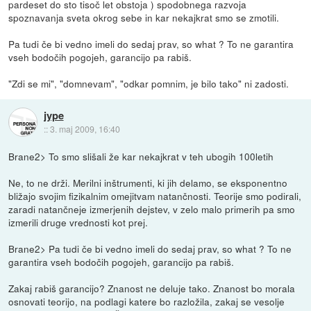
pardeset do sto tisoč let obstoja ) spodobnega razvoja
spoznavanja sveta okrog sebe in kar nekajkrat smo se zmotili.
Pa tudi če bi vedno imeli do sedaj prav, so what ? To ne garantira
vseh bodočih pogojeh, garancijo pa rabiš.
"Zdi se mi", "domnevam", "odkar pomnim, je bilo tako" ni zadosti.
jype
::
3. maj 2009, 16:40
Brane2> To smo slišali že kar nekajkrat v teh ubogih 100letih
Ne, to ne drži. Merilni inštrumenti, ki jih delamo, se eksponentno
bližajo svojim fizikalnim omejitvam natančnosti. Teorije smo podirali,
zaradi natančneje izmerjenih dejstev, v zelo malo primerih pa smo
izmerili druge vrednosti kot prej.
Brane2> Pa tudi če bi vedno imeli do sedaj prav, so what ? To ne
garantira vseh bodočih pogojeh, garancijo pa rabiš.
Zakaj rabiš garancijo? Znanost ne deluje tako. Znanost bo morala
osnovati teorijo, na podlagi katere bo razložila, zakaj se vesolje