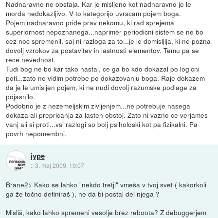
Nadnaravno ne obstaja. Kar je misljeno kot nadnaravno je le
morda nedokazljivo. V to kategorijo uvrscam pojem boga.
Pojem nadnaravno pride prav nekomu, ki rad sprejema
superiornost nepoznanega...naprimer periodicni sistem se ne bo
cez noc spremenil, saj ni razloga za to...je le domisljija, ki ne pozna
dovolj vzrokov za postavitev in lastnosti elementov. Temu pa se
rece nevednost.
Tudi bog ne bo kar tako nastal, ce ga bo kdo dokazal po logicni
poti...zato ne vidim potrebe po dokazovanju boga. Raje dokazem
da je le umisljen pojem, ki ne nudi dovolj razumske podlage za
pojasnilo.
Podobno je z nezemeljskim zivljenjem...ne potrebuje nasega
dokaza ali prepricanja za lasten obstoj. Zato ni vazno ce verjames
vanj ali si proti...vsi razlogi so bolj psiholoski kot pa fizikalni. Pa
povrh nepomembni.
jype
::
3. maj 2009, 19:07
Brane2> Kako se lahko "nekdo tretji" vmeša v tvoj svet ( kakorkoli
ga že točno definiraš ), ne da bi postal del njega ?
Misliš, kako lahko spremeni vesolje brez reboota? Z debuggerjem