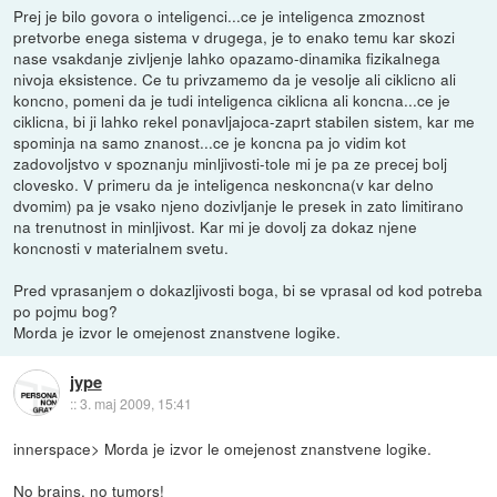
Prej je bilo govora o inteligenci...ce je inteligenca zmoznost
pretvorbe enega sistema v drugega, je to enako temu kar skozi
nase vsakdanje zivljenje lahko opazamo-dinamika fizikalnega
nivoja eksistence. Ce tu privzamemo da je vesolje ali ciklicno ali
koncno, pomeni da je tudi inteligenca ciklicna ali koncna...ce je
ciklicna, bi ji lahko rekel ponavljajoca-zaprt stabilen sistem, kar me
spominja na samo znanost...ce je koncna pa jo vidim kot
zadovoljstvo v spoznanju minljivosti-tole mi je pa ze precej bolj
clovesko. V primeru da je inteligenca neskoncna(v kar delno
dvomim) pa je vsako njeno dozivljanje le presek in zato limitirano
na trenutnost in minljivost. Kar mi je dovolj za dokaz njene
koncnosti v materialnem svetu.
Pred vprasanjem o dokazljivosti boga, bi se vprasal od kod potreba
po pojmu bog?
Morda je izvor le omejenost znanstvene logike.
jype
::
3. maj 2009, 15:41
innerspace> Morda je izvor le omejenost znanstvene logike.
No brains, no tumors!