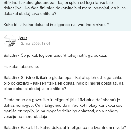
Striktno fizikalno gledanopa - kaj bi sploh od tega lahko bilo
dokazljivo - kakšen fizikalen dokaz/indic bi moral obstajati, da bi se
dokazal obstoj take entitete?
Kako bi fizikalno dokazal inteligenco na kvantnem nivoju?
jype
::
2. maj 2009, 13:01
Saladin> Če je kak logičen absurd tukaj notri, ga pokaži.
Fizikalen absurd je.
Saladin> Striktno fizikalno gledanopa - kaj bi sploh od tega lahko
bilo dokazljivo - kakšen fizikalen dokaz/indic bi moral obstajati, da
bi se dokazal obstoj take entitete?
Glede na to da govoriš o inteligenci (ki ni fizikalno definirana) je
dokaz nemogoč. Če inteligenco definiraš kot nekaj, kar skozi čas
manjša entropijo, je pa mogoče fizikalno dokazati, da v našem
vesolju ne more obstajati.
Saladin> Kako bi fizikalno dokazal inteligenco na kvantnem nivoju?