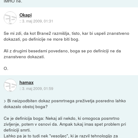
IMHO ne.
Okapi
::
3. maj 2009, 01:31
Se mi zdi, da kot Brane2 razmišlja, tisto, kar bi uspeli znanstveno
dokazati, po definicije ne more biti bog.
Ali z drugimi besedami povedano, boga se po definiciji ne da
znanstveno dokazati.
O.
hamax
::
3. maj 2009, 01:59
> Bi neizpodbiten dokaz posmrtnega preživetja posredno lahko
dokazalo obstoj boga?
Ce je definicija boga: Nekaj ali nekdo, ki omogoca posmrtno
zivljenje, potem v osnovi da. Ampak tukaj imas spet problem pri
definiciji smrti.
Lahko pa je to tudi nek "vesoljec", ki je razvil tehnologijo za