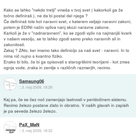
Kako se lahko "nekdo tretji" vmeša v tvoj svet ( kakorkoli ga že
točno definiraš ), ne da bi postal del njega ?
Če definiraš tole kot naravni svet, v katerem veljajo naravni zakoni,
potem je EDINI način vpliva nanj skozi naravne zakone.
Karkoli je že v "nadnaravnem", ko se zgodi vpliv na najmanjši kvark
v našem vesolju, se to lahko zgodi samo preko naravnih sil in
zakonitosti.
Zakaj ? ZAto, ker imamo tako definicijo za naš svet - naravni. In to
nima nič nujno s kvantno fiziko.
Enako bi bilo, če bi ga opisovali s starogrškimi teorijami - kot zmes
ognja vode, zraka in zemlje v različnih razmerjih, recimo.
Samsung06
::
3. maj 2009, 18:26
Kaj pa, če se čez noč zamenjajo lastnosti v peridoičnem sistemu.
Recimo železo postane zlato in obratno. V naših glavah in zapisih
je pa seveda železo železo.
PaX_MaN
::
3. maj 2009, 18:32