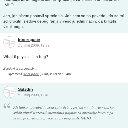
IMHO.
Jah, jaz nisem postavil vprašanja. Jaz sem samo povedal, da se mi
zdijo očitni sledovi debugiranja v vesolju edini način, da bi fiziki
videli boga.
innerspace
::
3. maj 2009, 19:39
What if physics is a bug?
Zgodovina sprememb…
spremenil:
innerspace
(
3. maj 2009 ob 19:40
)
Saladin
::
3. maj 2009, 19:40
Ali lahko uporabiš ta koncept z debuggerjem v nadnaravnem, ko
sploh nimaš ustreznih mentalnih pojmov za operacije izven tega
sveta, je vprašanje za ekstremne mazohiste IMHO.