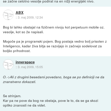
se začne celotno vesolje podirat na en nižji energijski nivo.
ABX
::
3. maj 2009, 12:34
Bog bi lahko obstajal na fizičnem nivoju kot perpetuum mobile oz.
vesolje, kot so že napisali.
Mogoče pa je programski pojem. Bog postaja vedno bolj prisoten z
Inteligenco, kadar živa bitja se razvijajo in začnejo sodelovat za
boljšo prihodnost.
innerspace
::
3. maj 2009, 15:05
O.->Ali z drugimi besedami povedano, boga se po definiciji ne da
znanstveno dokazati.
Se strinjam.
Kar pa ne pove da bog ne obstaja, pove le to, da se ga skozi
optiko znanosti ne da videt.