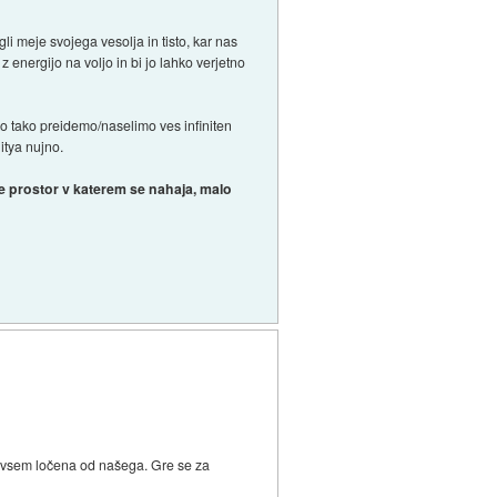
i meje svojega vesolja in tisto, kar nas
energijo na voljo in bi jo lahko verjetno
o tako preidemo/naselimo ves infiniten
itya nujno.
 je prostor v katerem se nahaja, malo
a povsem ločena od našega. Gre se za