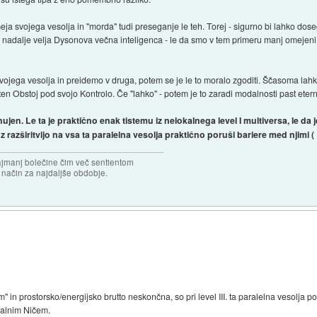
 svojega vesolja in "morda" tudi preseganje le teh. Torej - sigurno bi lahko dosegl
nadalje velja Dysonova večna inteligenca - le da smo v tem primeru manj omejeni z 
ojega vesolja in preidemo v druga, potem se je le to moralo zgoditi. Ščasoma lahk
iten Obstoj pod svojo Kontrolo. Če "lahko" - potem je to zaradi modalnosti past etern
nujen. Le ta je praktično enak tistemu iz nelokalnega level I multiversa, le da
z razširitvijo na vsa ta paralelna vesolja praktično poruši bariere med njimi (
najmanj bolečine čim več sentientom
n način za najdaljše obdobje.
gem" in prostorsko/energijsko brutto neskončna, so pri level III. ta paralelna vesolj
ealnim Ničem.