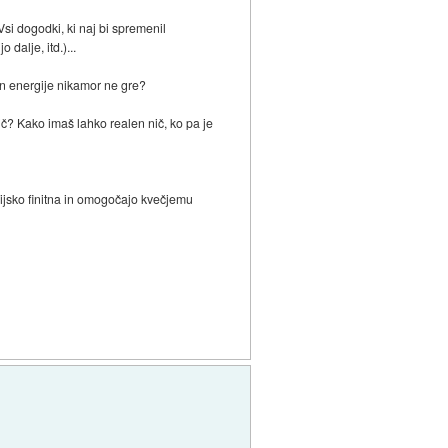
Vsi dogodki, ki naj bi spremenil
dalje, itd.)...
o in energije nikamor ne gre?
Nič? Kako imaš lahko realen nič, ko pa je
ijsko finitna in omogočajo kvečjemu