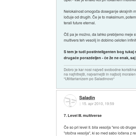
Nelokalnost omogoča doseganje skrajnih meja
ločuje od drugih. Če je to maksimum, potem 
terali future eternal.
ČE pa je možno, da lahko prebijemo meje sv
multivers teh vesolij in dobimo celoten infin
S tem je tudi postinteligenten bog tukaj 
drugače porazdeljen - če že ne enak, saj 
Dobro je kar nosi največ svobodne koristi/
na najhitrejši, najvarnejši in najbolj morale
"Utilitarianizem po Saladinovo"
Saladin
::
15. apr 2010, 19:59
7. Level III. multiverse
Če so pri level II. bila vesolja "eno ob dru
"otočna vesolja", ki so med sabo ločena z r