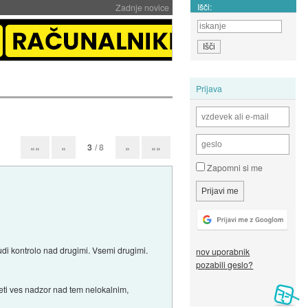
Išči:
Zadnje novice
Prijava
3
/ 8
««
«
»
»»
Zapomni si me
tudi kontrolo nad drugimi. Vsemi drugimi.
nov uporabnik
pozabili geslo?
zeti ves nadzor nad tem nelokalnim,