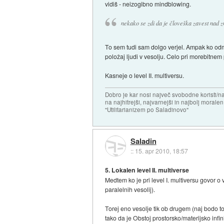
vidiš - neizogibno mindblowing.
nekako se zdi da je človeška zavest nad zn
To sem tudi sam dolgo verjel. Ampak ko odmi
položaj ljudi v vesolju. Celo pri morebitne
Kasneje o level II. multiversu.
Dobro je kar nosi največ svobodne koristi/
na najhitrejši, najvarnejši in najbolj morale
"Utilitarianizem po Saladinovo"
Saladin
::
15. apr 2010, 18:57
5. Lokalen level II. multiverse
Medtem ko je pri level I. multiversu govor o 
paralelnih vesolij).
Torej eno vesolje tik ob drugem (naj bodo t
tako da je Obstoj prostorsko/materijsko infin