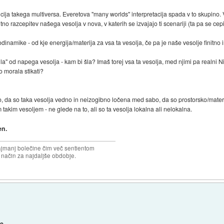
lucija takega multiversa. Everetova "many worlds" interpretacija spada v to skupino. 
 razcepitev našega vesolja v nova, v katerih se izvajajo ti scenariji (ta pa se cepijo 
rmodinamike - od kje energija/materija za vsa ta vesolja, če pa je naše vesolje finitn
pila" od napega vesolja - kam bi šla? Imaš torej vsa ta vesolja, med njimi pa realni 
o morala stikati?
lo, da so taka vesolja vedno in neizogibno ločena med sabo, da so prostorsko/mater
akim vesoljem - ne glede na to, ali so ta vesolja lokalna ali nelokalna.
en.
najmanj bolečine čim več sentientom
n način za najdaljše obdobje.
le