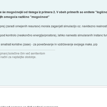
 je še mogočnejši od tistega iz primera 2. V obeh primerih so entitete "log
esoljih omogoča različno "mogočnost"
a prej (zaradi omejenih resursov) morala zaganjati simulacijo oz. navidezno realnost (
 pod kontrolo (neskončno energije/prostora), lahko namesto simularanih instanc furaš
ih smatraš koristne (zase) - za povečevanje in vzdrževanje svojega maks. p/p
najmanj bolečine čim več sentientom
n način za najdaljše obdobje.
videvaš neznano na čisti podlagi neznanega...