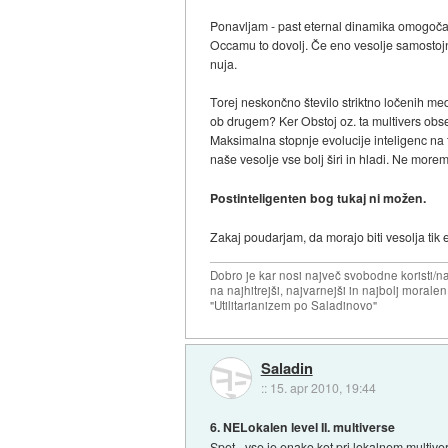
Ponavljam - past eternal dinamika omogoča le 
Occamu to dovolj. Če eno vesolje samostojn
nuja.
Torej neskončno število striktno ločenih med
ob drugem? Ker Obstoj oz. ta multivers obse
Maksimalna stopnje evolucije inteligenc na
naše vesolje vse bolj širi in hladi. Ne morem
Postinteligenten bog tukaj ni možen.
Zakaj poudarjam, da morajo biti vesolja tik e
Dobro je kar nosi največ svobodne koristi/
na najhitrejši, najvarnejši in najbolj morale
"Utilitarianizem po Saladinovo"
Saladin
::
15. apr 2010, 19:44
6. NELokalen level II. multiverse
Spet - vse je enako kot pri lokalnem multiv