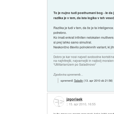
To je nujno tudi posthumani bog - le da
razlika je v tem, da ista logika v teh v
Razlika je tudi v tem, da če je ta inteligenc
potrebno.
Ko imaš enkrat infiniten nelokalen multivers
si prej lahko samo simuliral.
Neskončno število polnokrvnih variant, ki j
Dobro je kar nosi največ svobodne koristi/
na najhitrejši, najvarnejši in najbolj morale
"Utilitarianizem po Saladinovo"
Zgodovina sprememb…
spremenil:
Saladin
(
13. apr 2010 ob 21:58
)
jzgorisek
::
15. apr 2010, 16:55
js še zmer ne morm razumet, kako lahk pred