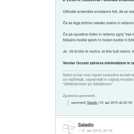
Ultimate ensemble enostavno trdi, da so vs
Če se tega držimo nekako realno in rečemo,
Če pa opustimo fiziko in rečemo zgolj "vs
fizikalno bodisi sploh ni možen bodisi ni fizik
Ja - če bi bilo to možno, bi bilo tudi realno
Vendar Occam zahteva minimalizem in ta
Dobro je kar nosi največ svobodne koristi/
na najhitrejši, najvarnejši in najbolj morale
"Utilitarianizem po Saladinovo"
Zgodovina sprememb…
spremenil:
Saladin
(
15. apr 2010 ob 20:10
)
Saladin
::
15. apr 2010, 20:16