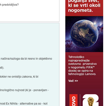
h predvidljiva?
 načina/razloga da bi resno in objektivno
ti).
okler ne omislijo zakona, ki bi
lno/logično nujnost (ki je - ponavljam -
nost Ex Nihila - alternative pa so - kot