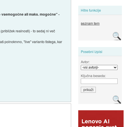
Hitre funkcije
ično vsemogočne ali maks. mogočne" -
seznam tem
približek realnosti) - to sedaj ni več
 polnokrvno, "live" varianto tistega, kar
Posebni izpisi
Avtor:
Ključna beseda: