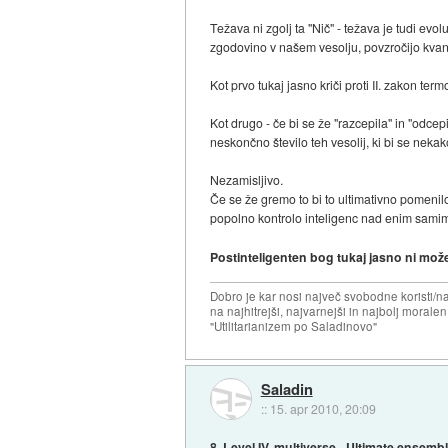
Težava ni zgolj ta "Nič" - težava je tudi evo
zgodovino v našem vesolju, povzročijo kvantno
Kot prvo tukaj jasno kriči proti II. zakon te
Kot drugo - če bi se že "razcepila" in "odce
neskončno število teh vesolij, ki bi se nekak
Nezamisljivo.
Če se že gremo to bi to ultimativno pomeni
popolno kontrolo inteligenc nad enim samim t
Postinteligenten bog tukaj jasno ni mož
Dobro je kar nosi največ svobodne koristi/
na najhitrejši, najvarnejši in najbolj morale
"Utilitarianizem po Saladinovo"
Saladin
::
15. apr 2010, 20:09
8. Level IV. multiverse - Ultimate ensemb