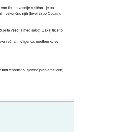
eno finitno vesolje ciklično - je po
ali neskončno njih (level 2) po Occamu
očuje ta vesolja med sabo). Zakaj tik eno
nova večna inteligenca, medtem ko se
je tudi teoretično izjemno problematičen).