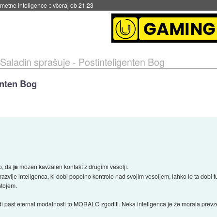
 umetne inteligence
::
včeraj ob 21:23
Saladin sprašuje - Postinteligenten Bog
enten Bog
o, da
je
možen kavzalen kontakt z drugimi vesolji.
azvije inteligenca, ki dobi popolno kontrolo nad svojim vesoljem, lahko le ta dobi 
stojem.
adi past eternal modalnosti to MORALO zgoditi. Neka inteligenca je že morala prev