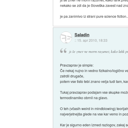
nekako se zdi da je človeška zavest nad znan
je pa zanimivo iz strani pure science fiction..
Saladin
::
15. apr 2010, 18:33
js še zmer ne morm razumet, kako lahk pr
Pravzaprav je simple:
Če nekaj nujno in vedno fizikalno/logično v
zatrdil drugače,
potem vse tisto tebi znano velja tudi tam, ka
Tukaj pravzaprav podajam vse skupke možnosti
termodinamiko obrnil na glavo.
O teh (včasih weird in mindblowing) teorijah 
najverjetnejša glede na vse kar vemo in po
Kar je sigurno eden izmed razlogov, zakaj se v