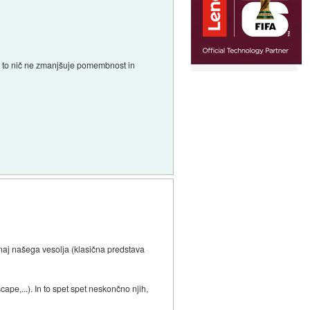
da to nič ne zmanjšuje pomembnost in
 zunaj našega vesolja (klasična predstava
pe,...). In to spet spet neskončno njih,