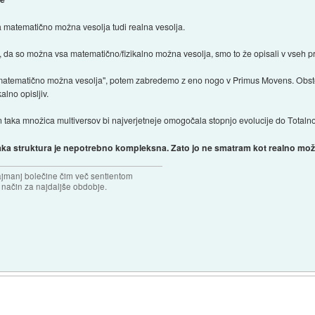
a matematično možna vesolja tudi realna vesolja.
 da so možna vsa matematično/fizikalno možna vesolja, smo to že opisali v vseh pr
a matematično možna vesolja", potem zabredemo z eno nogo v Primus Movens. Obsto
alno opisljiv.
. In taka množica multiversov bi najverjetneje omogočala stopnjo evolucije do Totalno
ka struktura je nepotrebno kompleksna. Zato jo ne smatram kot realno mo
najmanj bolečine čim več sentientom
n način za najdaljše obdobje.