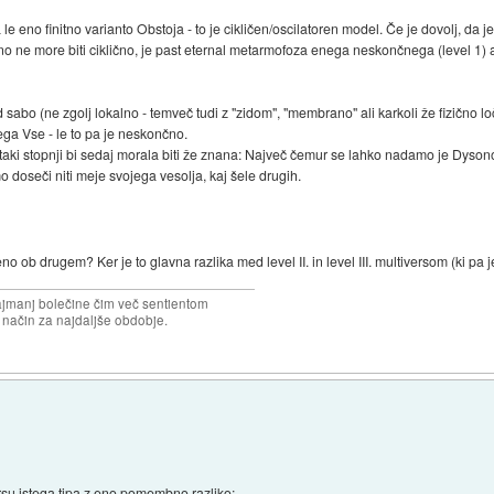
eno finitno varianto Obstoja - to je cikličen/oscilatoren model. Če je dovolj, da je 
o ne more biti ciklično, je past eternal metarmofoza enega neskončnega (level 1) 
 sabo (ne zgolj lokalno - temveč tudi z "zidom", "membrano" ali karkoli že fizično l
ga Vse - le to pa je neskončno.
 taki stopnji bi sedaj morala biti že znana: Največ čemur se lahko nadamo je Dyso
o doseči niti meje svojega vesolja, kaj šele drugih.
no ob drugem? Ker je to glavna razlika med level II. in level III. multiversom (ki pa 
najmanj bolečine čim več sentientom
n način za najdaljše obdobje.
ersu istega tipa z eno pomembno razliko: