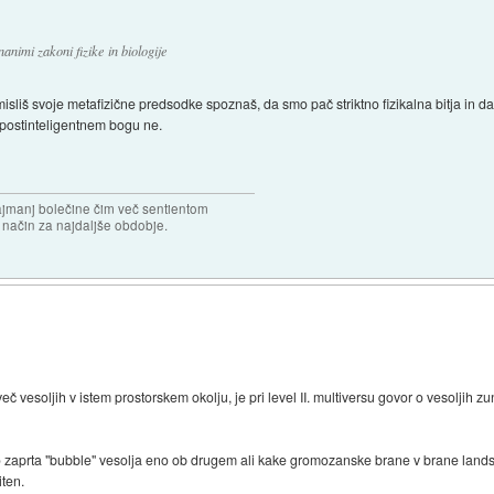
animi zakoni fizike in biologije
sliš svoje metafizične predsodke spoznaš, da smo pač striktno fizikalna bitja in 
m postinteligentnem bogu ne.
najmanj bolečine čim več sentientom
n način za najdaljše obdobje.
več vesoljih v istem prostorskem okolju, je pri level II. multiversu govor o vesoljih
o zaprta "bubble" vesolja eno ob drugem ali kake gromozanske brane v brane landsca
iten.