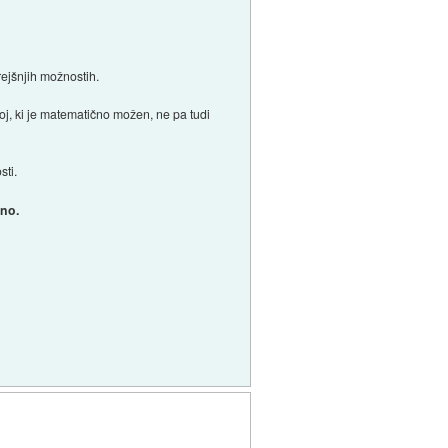
ejšnjih možnostih.
j, ki je matematično možen, ne pa tudi
sti.
žno.