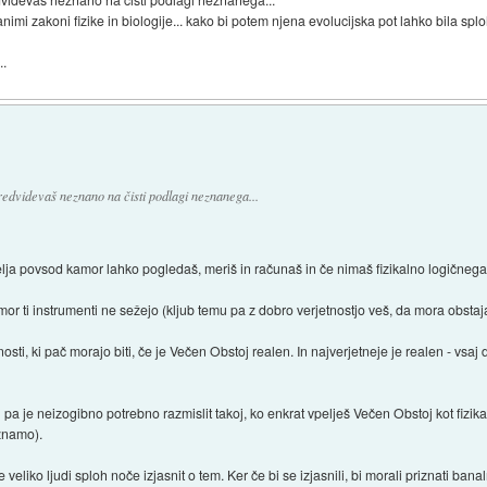
imi zakoni fizike in biologije... kako bi potem njena evolucijska pot lahko bila splo
..
edvidevaš neznano na čisti podlagi neznanega...
elja povsod kamor lahko pogledaš, meriš in računaš in če nimaš fizikalno logičnega
mor ti instrumenti ne sežejo (kljub temu pa z dobro verjetnostjo veš, da mora obstaja
, ki pač morajo biti, če je Večen Obstoj realen. In najverjetneje je realen - vsaj d
pa je neizogibno potrebno razmislit takoj, ko enkrat vpelješ Večen Obstoj kot fizika
znamo).
eliko ljudi sploh noče izjasnit o tem. Ker če bi se izjasnili, bi morali priznati banal