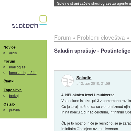
Spletne strani začele streči oglase za agente
Forum
»
Problemi človeštva
»
Novice
Saladin sprašuje - Postintelig
arhiv
Forum
mali oglasi
teme zadnjih 24h
Saladin
Članki
::
13. apr 2010, 21:56
Zaposlitve
4. NELokalen level I. multiverse
brskaj
Vse ostane isto kot pri 3 z pomembno razlik
Ostalo
Če je torej možno, da se v enem izmed njih r
pravila
In na koncu tudi nad celotnim, infinitnim Ob
ČE je to možno in če je resnično, se je zar
infinitnim Obstojem oz. multiversom.