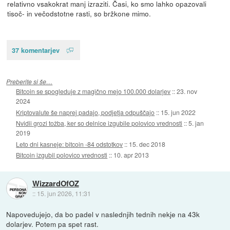
relativno vsakokrat manj izraziti. Časi, ko smo lahko opazovali
tisoč- in večodstotne rasti, so bržkone mimo.
37 komentarjev
Preberite si še…
Bitcoin se spogleduje z magično mejo 100.000 dolarjev
::
23. nov
2024
Kriptovalute še naprej padajo, podjetja odpuščajo
::
15. jun 2022
Nvidii grozi tožba, ker so delnice izgubile polovico vrednosti
::
5. jan
2019
Leto dni kasneje: bitcoin -84 odstotkov
::
15. dec 2018
Bitcoin izgubil polovico vrednosti
::
10. apr 2013
WizzardOfOZ
::
15. jun 2026, 11:31
Napovedujejo, da bo padel v naslednjih tednih nekje na 43k
dolarjev. Potem pa spet rast.