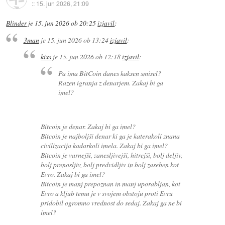
::
15. jun 2026, 21:09
Blinder
je
15. jun 2026 ob 20:25
izjavil
:
3man
je
15. jun 2026 ob 13:24
izjavil
:
kixs
je
15. jun 2026 ob 12:18
izjavil
:
Pa ima BitCoin danes kaksen smisel?
Razen igranja z denarjem. Zakaj bi ga
imel?
Bitcoin je denar. Zakaj bi ga imel?
Bitcoin je najboljši denar ki ga je katerakoli znana
civilizacija kadarkoli imela. Zakaj bi ga imel?
Bitcoin je varnejši, zanesljivejši, hitrejši, bolj deljiv,
bolj prenosljiv, bolj predvidljiv in bolj zaseben kot
Evro. Zakaj bi ga imel?
Bitcoin je manj prepoznan in manj uporabljan, kot
Evro a kljub temu je v svojem obstoju proti Evru
pridobil ogromno vrednost do sedaj. Zakaj ga ne bi
imel?