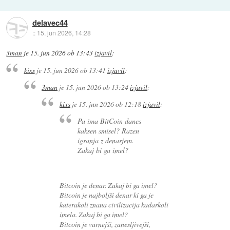
delavec44
::
15. jun 2026, 14:28
3man
je
15. jun 2026 ob 13:43
izjavil
:
kixs
je
15. jun 2026 ob 13:41
izjavil
:
3man
je
15. jun 2026 ob 13:24
izjavil
:
kixs
je
15. jun 2026 ob 12:18
izjavil
:
Pa ima BitCoin danes
kaksen smisel? Razen
igranja z denarjem.
Zakaj bi ga imel?
Bitcoin je denar. Zakaj bi ga imel?
Bitcoin je najboljši denar ki ga je
katerakoli znana civilizacija kadarkoli
imela. Zakaj bi ga imel?
Bitcoin je varnejši, zanesljivejši,