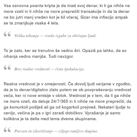
Vsa osnovna poanta kripta je da imaš svoj denar, ki ti ga nihče ne
more vzeti in ti nihče ne more preprečiti transakcije in da ta denar
ne bo jutri manj vreden kot je bil včeraj. Sicer ima inflacijo ampak
se ta zmanjšuje vsaka 4 leta.
Velika nihanja — visoke izgube za običajne ljudi.
To je zato, ker se trenutno še vedno širi. Opaziš pa lahko, da so
nihanja vedno manjša. Tudi navzgor.
Brez realne vrednosti — čista špekulacija.
Realna vrednost je v omejenosti. Če dovolj ljudi verjame v zgodbo,
da je to denar/digitalno zlato potem se ob povpraševanju vrednost
veča, ker ni nove emisije v obtok. Vrednost je v tem, da ti ga nihče
ne more vzeti, da deluje 24/7/365 in ti nihče ne more preprečiti, da
ga komurkoli pošlješ ali ga od kogarkoli prejmeš. Nekateri ljudje to
cenijo, večina je pa v igri zaradi dobičkov. Vprašanje je samo
kolikšna je ta delta med tema dvema skupinama.
Prevare in izkoriščanje — ciljajo ranljive skupine.