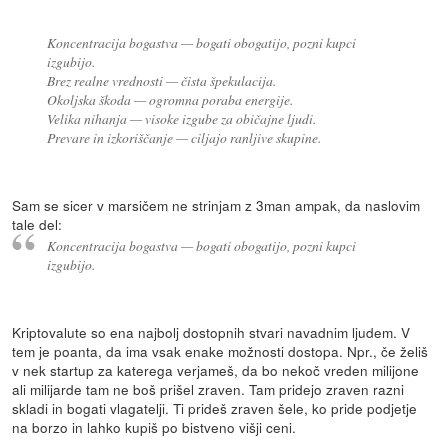
Koncentracija bogastva — bogati obogatijo, pozni kupci
izgubijo.
Brez realne vrednosti — čista špekulacija.
Okoljska škoda — ogromna poraba energije.
Velika nihanja — visoke izgube za običajne ljudi.
Prevare in izkoriščanje — ciljajo ranljive skupine.
Sam se sicer v marsičem ne strinjam z 3man ampak, da naslovim
tale del:
Koncentracija bogastva — bogati obogatijo, pozni kupci
izgubijo.
Kriptovalute so ena najbolj dostopnih stvari navadnim ljudem. V
tem je poanta, da ima vsak enake možnosti dostopa. Npr., če želiš
v nek startup za katerega verjameš, da bo nekoč vreden milijone
ali milijarde tam ne boš prišel zraven. Tam pridejo zraven razni
skladi in bogati vlagatelji. Ti prideš zraven šele, ko pride podjetje
na borzo in lahko kupiš po bistveno višji ceni.