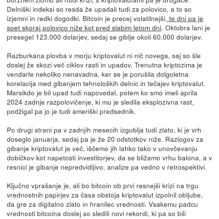
Delniški indeksi so resda že upadali tudi za polovico, a to so
izjemni in redki dogodki. Bitcoin je precej volatilnejši,
te dni pa je
spet skoraj polovico niže kot pred slabim letom dni
. Oktobra lani je
presegel 123.000 dolarjev, sedaj se giblje okoli 60.000 dolarjev.
Razburkana plovba v morju kriptovalut ni nič novega, saj so šle
doslej že skozi več ciklov rasti in upadov. Trenutna kriptozima je
vendarle nekoliko nenavadna, ker se je porušila dolgoletna
korelacija med gibanjem tehnoloških delnic in tečajev kriptovalut.
Marsikdo je bil upad tudi napovedal, potem ko smo imeli aprila
2024 zadnje razpolovičenje, ki mu je sledila eksplozivna rast,
podžigal pa jo je tudi ameriški predsednik.
Po drugi strani pa v zadnjih mesecih izgublja tudi zlato, ki je vrh
doseglo januarja, sedaj pa je že 20 odstotkov niže. Razlogov za
gibanje kriptovalut je več, iščemo jih lahko tako v unovčevanju
dobičkov kot napetosti investitorjev, da se bližamo vrhu balona, a v
resnici je gibanje nepredvidljivo, analize pa vedno v retrospektivi.
Ključno vprašanje je, ali bo bitcoin ob prvi resnejši krizi na trgu
vrednostnih papirjev za časa obstoja kriptovalut izpolnil obljube,
da gre za digitalno zlato in hranilec vrednosti. Vsakemu padcu
vrednosti bitcoina doslej so sledili novi rekordi, ki pa so bili