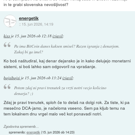
in te grabi slovenska nevošljivost?
energetik
::
15. jun 2026, 14:19
kixs
je
15. jun 2026 ob 12:18
izjavil
:
Pa ima BitCoin danes kaksen smisel? Razen igranja z denarjem.
Zakaj bi ga imel?
Ko boš naštudiral, kaj denar dejansko je in kako delujejo monetarni
sistemi, si boš lahko sam odgovoril na vprašanje.
bajsibajsi
je
15. jun 2026 ob 13:24
izjavil
:
Potem zdaj ni pravi trenutek za vrzti notri vecjo kolicino
denarja? ;)
Zdaj je pravi trenutek, sploh če to delaš na dolgi rok. Za tiste, ki pa
mesečno DCA-jamo, je načeloma vseeno. Sem pa kljub temu na
tem lokalnem dnu vrgel malo več kot ponavadi notri.
Zgodovina sprememb…
spremenilo:
energetik
(
15. jun 2026 ob 14:23
)