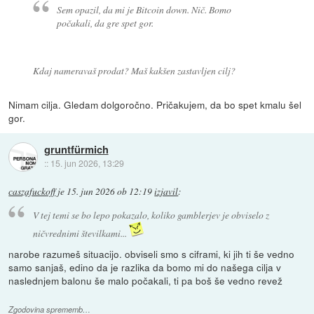
Sem opazil, da mi je Bitcoin down. Nič. Bomo
počakali, da gre spet gor.
Kdaj nameravaš prodat? Maš kakšen zastavljen cilj?
Nimam cilja. Gledam dolgoročno. Pričakujem, da bo spet kmalu šel
gor.
gruntfürmich
::
15. jun 2026, 13:29
caszafuckoff
je
15. jun 2026 ob 12:19
izjavil
:
V tej temi se bo lepo pokazalo, koliko gamblerjev je obviselo z
ničvrednimi številkami...
narobe razumeš situacijo. obviseli smo s ciframi, ki jih ti še vedno
samo sanjaš, edino da je razlika da bomo mi do našega cilja v
naslednjem balonu še malo počakali, ti pa boš še vedno revež
Zgodovina sprememb…