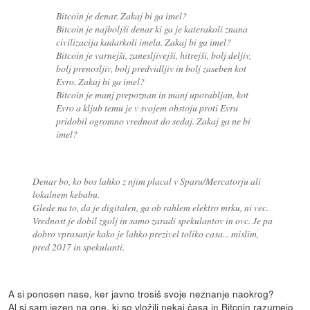
Bitcoin je denar. Zakaj bi ga imel?
Bitcoin je najboljši denar ki ga je katerakoli znana
civilizacija kadarkoli imela. Zakaj bi ga imel?
Bitcoin je varnejši, zanesljivejši, hitrejši, bolj deljiv,
bolj prenosljiv, bolj predvidljiv in bolj zaseben kot
Evro. Zakaj bi ga imel?
Bitcoin je manj prepoznan in manj uporabljan, kot
Evro a kljub temu je v svojem obstoju proti Evru
pridobil ogromno vrednost do sedaj. Zakaj ga ne bi
imel?
Denar bo, ko bos lahko z njim placal v Sparu/Mercatorju ali
lokalnem kebabu.
Glede na to, da je digitalen, ga ob rahlem elektro mrku, ni vec.
Vrednost je dobil zgolj in samo zaradi spekulantov in ovc. Je pa
dobro vprasanje kako je lahko prezivel toliko casa... mislim,
pred 2017 in spekulanti.
A si ponosen nase, ker javno trosiš svoje neznanje naokrog?
Al si sam jezen na one, ki so vložili nekaj časa in Bitcoin razumejo