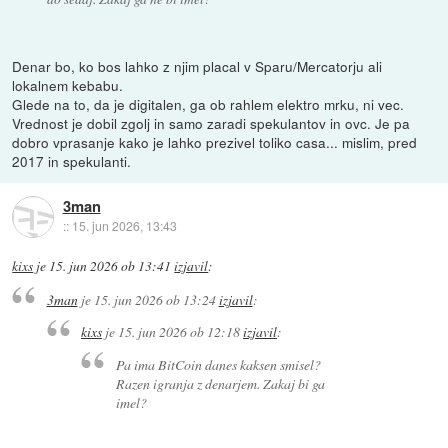
Denar bo, ko bos lahko z njim placal v Sparu/Mercatorju ali
lokalnem kebabu.
Glede na to, da je digitalen, ga ob rahlem elektro mrku, ni vec.
Vrednost je dobil zgolj in samo zaradi spekulantov in ovc. Je pa
dobro vprasanje kako je lahko prezivel toliko casa... mislim, pred
2017 in spekulanti.
3man
::
15. jun 2026, 13:43
kixs
je
15. jun 2026 ob 13:41
izjavil
:
3man
je
15. jun 2026 ob 13:24
izjavil
:
kixs
je
15. jun 2026 ob 12:18
izjavil
:
Pa ima BitCoin danes kaksen smisel?
Razen igranja z denarjem. Zakaj bi ga
imel?