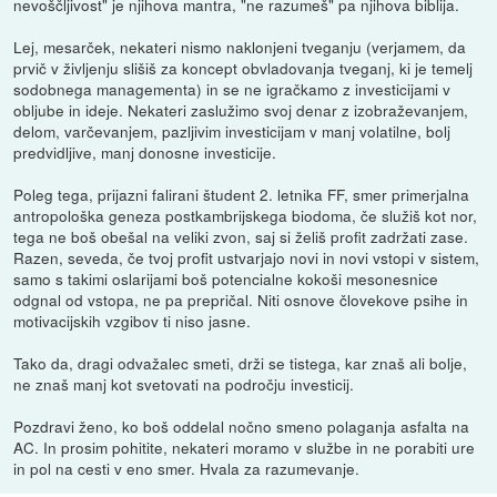
nevoščljivost" je njihova mantra, "ne razumeš" pa njihova biblija.
Lej, mesarček, nekateri nismo naklonjeni tveganju (verjamem, da
prvič v življenju slišiš za koncept obvladovanja tveganj, ki je temelj
sodobnega managementa) in se ne igračkamo z investicijami v
obljube in ideje. Nekateri zaslužimo svoj denar z izobraževanjem,
delom, varčevanjem, pazljivim investicijam v manj volatilne, bolj
predvidljive, manj donosne investicije.
Poleg tega, prijazni falirani študent 2. letnika FF, smer primerjalna
antropološka geneza postkambrijskega biodoma, če služiš kot nor,
tega ne boš obešal na veliki zvon, saj si želiš profit zadržati zase.
Razen, seveda, če tvoj profit ustvarjajo novi in novi vstopi v sistem,
samo s takimi oslarijami boš potencialne kokoši mesonesnice
odgnal od vstopa, ne pa prepričal. Niti osnove človekove psihe in
motivacijskih vzgibov ti niso jasne.
Tako da, dragi odvažalec smeti, drži se tistega, kar znaš ali bolje,
ne znaš manj kot svetovati na področju investicij.
Pozdravi ženo, ko boš oddelal nočno smeno polaganja asfalta na
AC. In prosim pohitite, nekateri moramo v službe in ne porabiti ure
in pol na cesti v eno smer. Hvala za razumevanje.