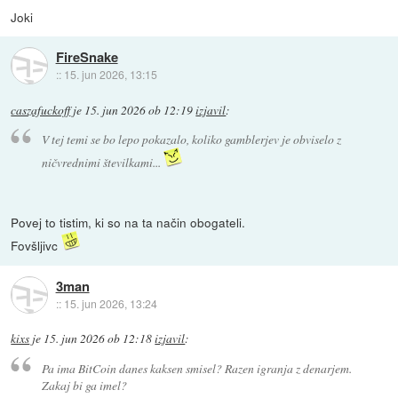
Joki
FireSnake
::
15. jun 2026, 13:15
caszafuckoff
je
15. jun 2026 ob 12:19
izjavil
:
V tej temi se bo lepo pokazalo, koliko gamblerjev je obviselo z
ničvrednimi številkami...
Povej to tistim, ki so na ta način obogateli.
Fovšljivc
3man
::
15. jun 2026, 13:24
kixs
je
15. jun 2026 ob 12:18
izjavil
:
Pa ima BitCoin danes kaksen smisel? Razen igranja z denarjem.
Zakaj bi ga imel?