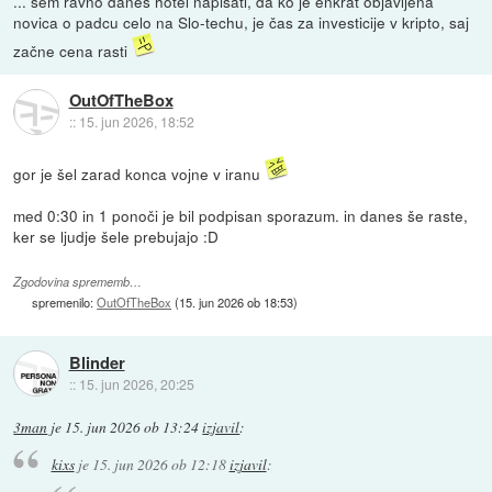
... sem ravno danes hotel napisati, da ko je enkrat objavljena
novica o padcu celo na Slo-techu, je čas za investicije v kripto, saj
začne cena rasti
OutOfTheBox
::
15. jun 2026, 18:52
gor je šel zarad konca vojne v iranu
med 0:30 in 1 ponoči je bil podpisan sporazum. in danes še raste,
ker se ljudje šele prebujajo :D
Zgodovina sprememb…
spremenilo:
OutOfTheBox
(
15. jun 2026 ob 18:53
)
Blinder
::
15. jun 2026, 20:25
3man
je
15. jun 2026 ob 13:24
izjavil
:
kixs
je
15. jun 2026 ob 12:18
izjavil
: