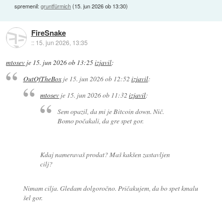
spremenil:
gruntfürmich
(
15. jun 2026 ob 13:30
)
FireSnake
::
15. jun 2026, 13:35
mtosev
je
15. jun 2026 ob 13:25
izjavil
:
OutOfTheBox
je
15. jun 2026 ob 12:52
izjavil
:
mtosev
je
15. jun 2026 ob 11:32
izjavil
:
Sem opazil, da mi je Bitcoin down. Nič.
Bomo počakali, da gre spet gor.
Kdaj nameravaš prodat? Maš kakšen zastavljen
cilj?
Nimam cilja. Gledam dolgoročno. Pričakujem, da bo spet kmalu
šel gor.