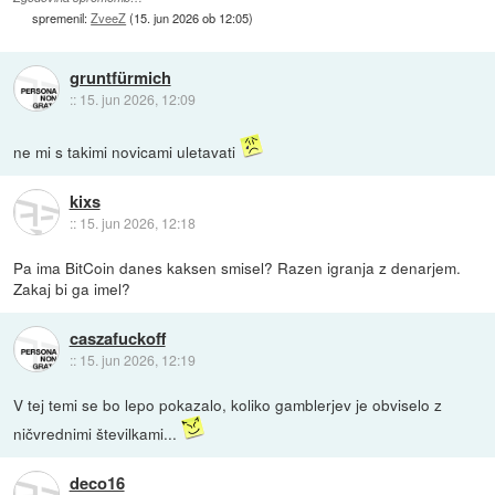
spremenil:
ZveeZ
(
15. jun 2026 ob 12:05
)
gruntfürmich
::
15. jun 2026, 12:09
ne mi s takimi novicami uletavati
kixs
::
15. jun 2026, 12:18
Pa ima BitCoin danes kaksen smisel? Razen igranja z denarjem.
Zakaj bi ga imel?
caszafuckoff
::
15. jun 2026, 12:19
V tej temi se bo lepo pokazalo, koliko gamblerjev je obviselo z
ničvrednimi številkami...
deco16