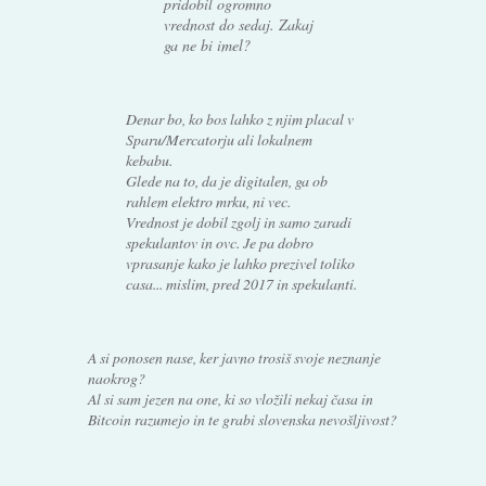
pridobil ogromno
vrednost do sedaj. Zakaj
ga ne bi imel?
Denar bo, ko bos lahko z njim placal v
Sparu/Mercatorju ali lokalnem
kebabu.
Glede na to, da je digitalen, ga ob
rahlem elektro mrku, ni vec.
Vrednost je dobil zgolj in samo zaradi
spekulantov in ovc. Je pa dobro
vprasanje kako je lahko prezivel toliko
casa... mislim, pred 2017 in spekulanti.
A si ponosen nase, ker javno trosiš svoje neznanje
naokrog?
Al si sam jezen na one, ki so vložili nekaj časa in
Bitcoin razumejo in te grabi slovenska nevošljivost?