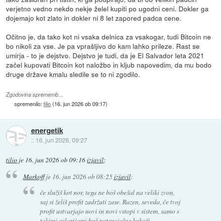
verjetno vedno nekdo nekje želel kupiti po ugodni ceni. Dokler ga
dojemajo kot zlato in dokler ni 8 let zapored padca cene.
Očitno je, da tako kot ni vsaka delnica za vsakogar, tudi Bitcoin ne
bo nikoli za vse. Je pa vprašljivo do kam lahko prileze. Rast se
umirja - to je dejstvo. Dejstvo je tudi, da je El Salvador leta 2021
začel kupovati Bitcoin kot naložbo in kljub napovedim, da mu bodo
druge države kmalu sledile se to ni zgodilo.
Zgodovina sprememb…
spremenilo:
tilio
(
16. jun 2026 ob 09:17
)
energetik
::
16. jun 2026, 09:27
tilio
je
16. jun 2026 ob 09:16
izjavil
:
Markoff
je
16. jun 2026 ob 08:25
izjavil
:
če služiš kot nor, tega ne boš obešal na veliki zvon,
saj si želiš profit zadržati zase. Razen, seveda, če tvoj
profit ustvarjajo novi in novi vstopi v sistem, samo s
takimi oslarijami boš potencialne kokoši