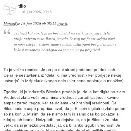
tilio
::
16. jun 2026, 09:16
Markoff
je
16. jun 2026 ob 08:25
izjavil
:
če služiš kot nor, tega ne boš obešal na veliki zvon, saj si želiš
profit zadržati zase. Razen, seveda, če tvoj profit ustvarjajo novi
in novi vstopi v sistem, samo s takimi oslarijami boš potencialne
kokoši mesonesnice odgnal od vstopa, ne pa prepričal.
Tu je veliko resnice. Je pa po eni strani podobno pri delnicah.
Cena je sestavljena iz "dela, ki ima vrednost - ker podjetje nekaj
ustvarja" in iz špekulativnega dela (kjer ceno napihujejo množice).
Zgodbo, ki jo industrija Bitcoina prodaja je, da je kot digitalno zlato.
Vrednost zlata večinoma nima vrednosti zaradi lastnosti kovine
ampak zaradi tegga, ker se dojema kot hranitelj vrednosti. Če
Bitcoinašem uspe prepričat svet, da je Bitcoin digitalno zlato potem
so na konju. Mislim, da še nismo tam in samo čas bo pokazal ali
kdaj sploh bomo. Neizpodbitno dejstvo je, da je Bitcoin že tako
velik, da si je težko predstavljat, da bi lahko izgubil vrednost. Je
tako zasidran pri tistih, ki ga podpirajo, da bi ob velikih padcih