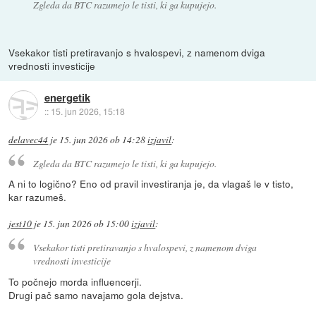
Zgleda da BTC razumejo le tisti, ki ga kupujejo.
Vsekakor tisti pretiravanjo s hvalospevi, z namenom dviga
vrednosti investicije
energetik
::
15. jun 2026, 15:18
delavec44
je
15. jun 2026 ob 14:28
izjavil
:
Zgleda da BTC razumejo le tisti, ki ga kupujejo.
A ni to logično? Eno od pravil investiranja je, da vlagaš le v tisto,
kar razumeš.
jest10
je
15. jun 2026 ob 15:00
izjavil
:
Vsekakor tisti pretiravanjo s hvalospevi, z namenom dviga
vrednosti investicije
To počnejo morda influencerji.
Drugi pač samo navajamo gola dejstva.