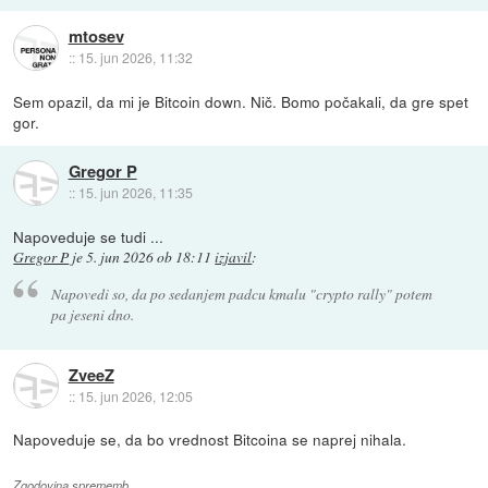
mtosev
::
15. jun 2026, 11:32
Sem opazil, da mi je Bitcoin down. Nič. Bomo počakali, da gre spet
gor.
Gregor P
::
15. jun 2026, 11:35
Napoveduje se tudi ...
Gregor P
je
5. jun 2026 ob 18:11
izjavil
:
Napovedi so, da po sedanjem padcu kmalu "crypto rally" potem
pa jeseni dno.
ZveeZ
::
15. jun 2026, 12:05
Napoveduje se, da bo vrednost Bitcoina se naprej nihala.
Zgodovina sprememb…