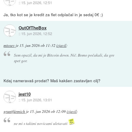
::
15. jun 2026, 12:51
Ja, tko kot se je kredit za flet odplačal in je sedaj 0€ ;)
OutOfTheBox
::
15. jun 2026, 12:52
mtosev
je
15. jun 2026 ob 11:32
izjavil
:
Sem opazil, da mi je Bitcoin down. Nič. Bomo počakali, da gre
spet gor.
Kdaj nameravaš prodat? Maš kakšen zastavljen cilj?
jest10
::
15. jun 2026, 13:01
gruntfürmich
je
15. jun 2026 ob 12:09
izjavil
:
ne mi s takimi novicami uletavati