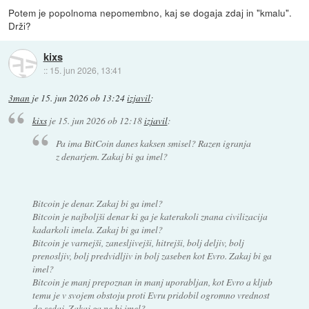
Potem je popolnoma nepomembno, kaj se dogaja zdaj in "kmalu".
Drži?
kixs
::
15. jun 2026, 13:41
3man
je
15. jun 2026 ob 13:24
izjavil
:
kixs
je
15. jun 2026 ob 12:18
izjavil
:
Pa ima BitCoin danes kaksen smisel? Razen igranja
z denarjem. Zakaj bi ga imel?
Bitcoin je denar. Zakaj bi ga imel?
Bitcoin je najboljši denar ki ga je katerakoli znana civilizacija
kadarkoli imela. Zakaj bi ga imel?
Bitcoin je varnejši, zanesljivejši, hitrejši, bolj deljiv, bolj
prenosljiv, bolj predvidljiv in bolj zaseben kot Evro. Zakaj bi ga
imel?
Bitcoin je manj prepoznan in manj uporabljan, kot Evro a kljub
temu je v svojem obstoju proti Evru pridobil ogromno vrednost
do sedaj. Zakaj ga ne bi imel?