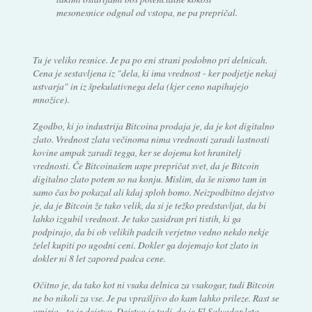
mesonesnice odgnal od vstopa, ne pa prepričal.
Tu je veliko resnice. Je pa po eni strani podobno pri delnicah.
Cena je sestavljena iz "dela, ki ima vrednost - ker podjetje nekaj
ustvarja" in iz špekulativnega dela (kjer ceno napihujejo
množice).
Zgodbo, ki jo industrija Bitcoina prodaja je, da je kot digitalno
zlato. Vrednost zlata večinoma nima vrednosti zaradi lastnosti
kovine ampak zaradi tegga, ker se dojema kot hranitelj
vrednosti. Če Bitcoinašem uspe prepričat svet, da je Bitcoin
digitalno zlato potem so na konju. Mislim, da še nismo tam in
samo čas bo pokazal ali kdaj sploh bomo. Neizpodbitno dejstvo
je, da je Bitcoin že tako velik, da si je težko predstavljat, da bi
lahko izgubil vrednost. Je tako zasidran pri tistih, ki ga
podpirajo, da bi ob velikih padcih verjetno vedno nekdo nekje
želel kupiti po ugodni ceni. Dokler ga dojemajo kot zlato in
dokler ni 8 let zapored padca cene.
Očitno je, da tako kot ni vsaka delnica za vsakogar, tudi Bitcoin
ne bo nikoli za vse. Je pa vprašljivo do kam lahko prileze. Rast se
umirja - to je dejstvo. Dejstvo je tudi, da je El Salvador leta