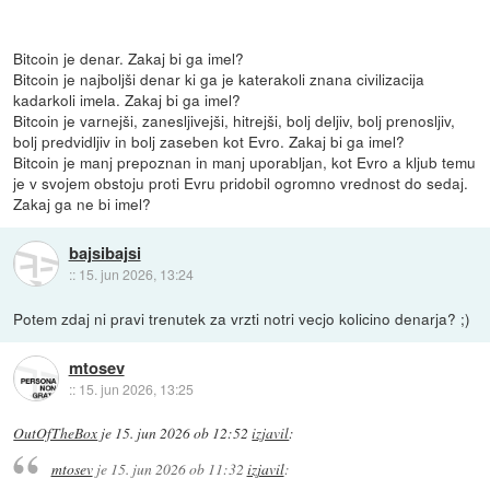
Bitcoin je denar. Zakaj bi ga imel?
Bitcoin je najboljši denar ki ga je katerakoli znana civilizacija
kadarkoli imela. Zakaj bi ga imel?
Bitcoin je varnejši, zanesljivejši, hitrejši, bolj deljiv, bolj prenosljiv,
bolj predvidljiv in bolj zaseben kot Evro. Zakaj bi ga imel?
Bitcoin je manj prepoznan in manj uporabljan, kot Evro a kljub temu
je v svojem obstoju proti Evru pridobil ogromno vrednost do sedaj.
Zakaj ga ne bi imel?
bajsibajsi
::
15. jun 2026, 13:24
Potem zdaj ni pravi trenutek za vrzti notri vecjo kolicino denarja? ;)
mtosev
::
15. jun 2026, 13:25
OutOfTheBox
je
15. jun 2026 ob 12:52
izjavil
:
mtosev
je
15. jun 2026 ob 11:32
izjavil
: