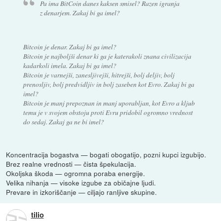
Pa ima BitCoin danes kaksen smisel? Razen igranja
z denarjem. Zakaj bi ga imel?
Bitcoin je denar. Zakaj bi ga imel?
Bitcoin je najboljši denar ki ga je katerakoli znana civilizacija
kadarkoli imela. Zakaj bi ga imel?
Bitcoin je varnejši, zanesljivejši, hitrejši, bolj deljiv, bolj
prenosljiv, bolj predvidljiv in bolj zaseben kot Evro. Zakaj bi ga
imel?
Bitcoin je manj prepoznan in manj uporabljan, kot Evro a kljub
temu je v svojem obstoju proti Evru pridobil ogromno vrednost
do sedaj. Zakaj ga ne bi imel?
Koncentracija bogastva — bogati obogatijo, pozni kupci izgubijo.
Brez realne vrednosti — čista špekulacija.
Okoljska škoda — ogromna poraba energije.
Velika nihanja — visoke izgube za običajne ljudi.
Prevare in izkoriščanje — ciljajo ranljive skupine.
tilio