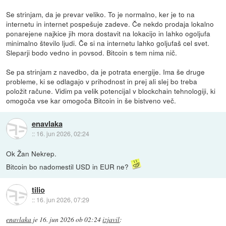
Se strinjam, da je prevar veliko. To je normalno, ker je to na
internetu in internet pospešuje zadeve. Če nekdo prodaja lokalno
ponarejene najkice jih mora dostavit na lokacijo in lahko ogoljufa
minimalno število ljudi. Če si na internetu lahko goljufaš cel svet.
Sleparji bodo vedno in povsod. Bitcoin s tem nima nič.
Se pa strinjam z navedbo, da je potrata energije. Ima še druge
probleme, ki se odlagajo v prihodnost in prej ali slej bo treba
položit račune. Vidim pa velik potencijal v blockchain tehnologiji, ki
omogoča vse kar omogoča Bitcoin in še bistveno več.
enavlaka
::
16. jun 2026, 02:24
Ok Žan Nekrep.
Bitcoin bo nadomestil USD in EUR ne?
tilio
::
16. jun 2026, 07:29
enavlaka
je
16. jun 2026 ob 02:24
izjavil
: