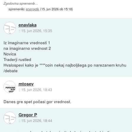
Zgodovina sprememb…
spremenilo:
energetik
(
15. jun 2026 ob 15:18
)
enavlaka
::
15. jun 2026, 15:35
Iz imaginarne vrednosti 1
na imaginarno vrednost 2
Novica
Traderji rustled
Hvalospevi kako je ****coin nekaj najboljšega po narezanem kruhu
/debate
mtosev
::
15. jun 2026, 18:43
Danes gre spet počasi gor vrednost.
Gregor P
::
15. jun 2026, 18:44