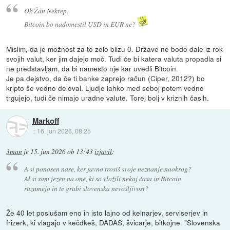
Ok Žan Nekrep.
Bitcoin bo nadomestil USD in EUR ne?
Mislim, da je možnost za to zelo blizu 0. Države ne bodo dale iz rok
svojih valut, ker jim dajejo moč. Tudi če bi katera valuta propadla si
ne predstavljam, da bi namesto nje kar uvedli Bitcoin.
Je pa dejstvo, da če ti banke zaprejo račun (Ciper, 2012?) bo
kripto še vedno deloval. Ljudje lahko med seboj potem vedno
trgujejo, tudi če nimajo uradne valute. Torej bolj v kriznih časih.
Markoff
::
16. jun 2026, 08:25
3man
je
15. jun 2026 ob 13:43
izjavil
:
A si ponosen nase, ker javno trosiš svoje neznanje naokrog?
Al si sam jezen na one, ki so vložili nekaj časa in Bitcoin
razumejo in te grabi slovenska nevošljivost?
Že 40 let poslušam eno in isto lajno od kelnarjev, serviserjev in
frizerk, ki vlagajo v kečdkeš, DADAS, švicarje, bitkojne. "Slovenska