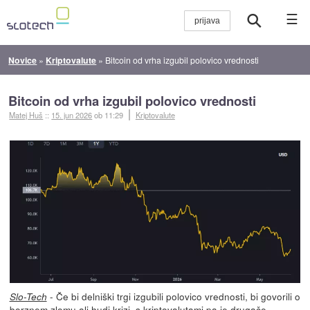
☰
Novice
»
Kriptovalute
»
Bitcoin od vrha izgubil polovico vrednosti
Bitcoin od vrha izgubil polovico vrednosti
Matej Huš
::
15. jun 2026
ob 11:29
Kriptovalute
- Če bi delniški trgi izgubili polovico vrednosti, bi govorili o
Slo-Tech
borznem zlomu ali hudi krizi, s kriptovalutami pa je drugače.