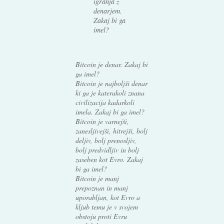
igranja z
denarjem.
Zakaj bi ga
imel?
Bitcoin je denar. Zakaj bi
ga imel?
Bitcoin je najboljši denar
ki ga je katerakoli znana
civilizacija kadarkoli
imela. Zakaj bi ga imel?
Bitcoin je varnejši,
zanesljivejši, hitrejši, bolj
deljiv, bolj prenosljiv,
bolj predvidljiv in bolj
zaseben kot Evro. Zakaj
bi ga imel?
Bitcoin je manj
prepoznan in manj
uporabljan, kot Evro a
kljub temu je v svojem
obstoju proti Evru