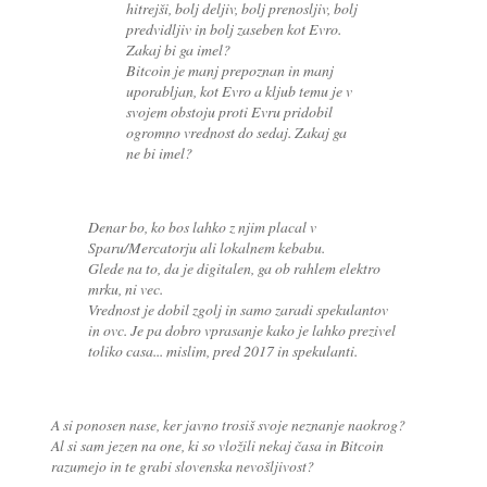
hitrejši, bolj deljiv, bolj prenosljiv, bolj
predvidljiv in bolj zaseben kot Evro.
Zakaj bi ga imel?
Bitcoin je manj prepoznan in manj
uporabljan, kot Evro a kljub temu je v
svojem obstoju proti Evru pridobil
ogromno vrednost do sedaj. Zakaj ga
ne bi imel?
Denar bo, ko bos lahko z njim placal v
Sparu/Mercatorju ali lokalnem kebabu.
Glede na to, da je digitalen, ga ob rahlem elektro
mrku, ni vec.
Vrednost je dobil zgolj in samo zaradi spekulantov
in ovc. Je pa dobro vprasanje kako je lahko prezivel
toliko casa... mislim, pred 2017 in spekulanti.
A si ponosen nase, ker javno trosiš svoje neznanje naokrog?
Al si sam jezen na one, ki so vložili nekaj časa in Bitcoin
razumejo in te grabi slovenska nevošljivost?