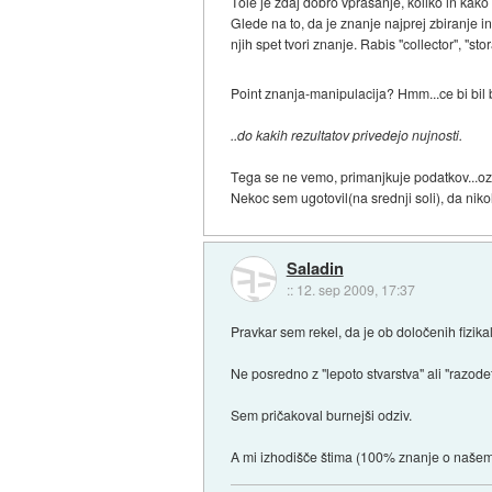
Tole je zdaj dobro vprasanje, koliko in kako
Glede na to, da je znanje najprej zbiranje in
njih spet tvori znanje. Rabis "collector", "sto
Point znanja-manipulacija? Hmm...ce bi bil bog
..do kakih rezultatov privedejo nujnosti.
Tega se ne vemo, primanjkuje podatkov...
Nekoc sem ugotovil(na srednji soli), da niko
Saladin
::
12. sep 2009, 17:37
Pravkar sem rekel, da je ob določenih fizi
Ne posredno z "lepoto stvarstva" ali "razode
Sem pričakoval burnejši odziv.
A mi izhodišče štima (100% znanje o našem