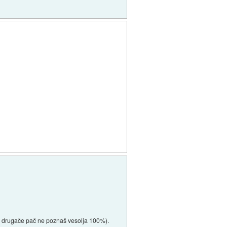
er drugače pač ne poznaš vesolja 100%).