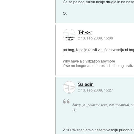
Če se pa bog skriva nekje drugje in na naše 
O.
T-h-o-r
::
13. sep 2009, 15:09
pa bog, ki se je razvil v našem vesolju ni b
Why have a civilization anymore
if we no longer are interested in being civili
Saladin
::
13. sep 2009, 15:27
Sorry, jaz polovice tega, kar si napisal,
O.
Z 100% znanjem o našem vesolju pridobiš 10