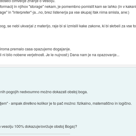
 doseci cimvecje znanje o vesolju.
formacij in njihov "storage" nekam, je pomembno pomislit kam se lahko (in v kaksni ob
rage" in "interpreter"-ja...no, brez listenerja pa vse skupaj itak nima smisla, ane:)
, se nebi ukvarjal z materijo, raje bi si izmislil kake zakone, ki bi skrbeli za vse t
oziroma premalo casa opazujemo dogajanje.
li ni bilo nobene verjetnosti. Je le nujnost:) Dana nam je na opazovanje...
kalnih pogojih nedvoumno možno dokazati obstoj boga.
tjem" - ampak diretkno kolikor je to pač možno: fizikalno, matematično in logično.
 vesolju 100% dokazuje/ovržuje obstoj Boga)?