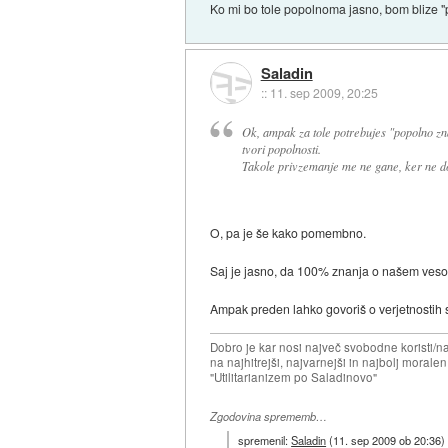
Ko mi bo tole popolnoma jasno, bom blize "
Saladin
::
11. sep 2009, 20:25
Ok, ampak za tole potrebujes "popolno znan
tvori popolnosti.
Takole privzemanje me ne gane, ker ne d
O, pa je še kako pomembno.
Saj je jasno, da 100% znanja o našem vesol
Ampak preden lahko govoriš o verjetnostih si
Dobro je kar nosi največ svobodne koristi/
na najhitrejši, najvarnejši in najbolj morale
"Utilitarianizem po Saladinovo"
Zgodovina sprememb…
spremenil:
Saladin
(
11. sep 2009 ob 20:36
)