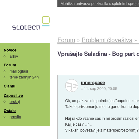
Evropska vesoljska agencija razvija svojo rak
Forum
»
Problemi človeštva
»
Novice
Vprašajte Saladina - Bog part 
arhiv
Forum
mali oglasi
teme zadnjih 24h
innerspace
Članki
::
11. sep 2009, 20:05
Zaposlitve
Ok, ampak za tole potrebujes "popolno znanje"
brskaj
Takole privzemanje me ne gane, ker ne dop
Ostalo
pravila
Naj si kdo vzame cas in mi prosim razlozi e
Kaj je cas? ..in..
V kaksni povezavi je z materijo(prostorom)?