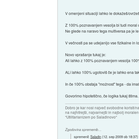
V omenjeni situaciji lahko le dokažeš/ovrž
Z 100% poznavanjem vesolja bi tudi moral dobi
Ne glede na naravo tega multiversa pa je le
V večnosti pa se udejanijo vse fizikalne in 
Novo vprašanje tukaj je:
Ali lahko z 100% poznavanjem vesolja 100% g
ALi lahko 100% ugotoviš če je lahko ena t
In če 100% obstaja "možnost" tega - da ima
Govorimo hipotetično, če logika tukaj štima.
Dobro je kar nosi največ svobodne koristi/
na najhitrejši, najvarnejši in najbolj morale
"Utilitarianizem po Saladinovo"
Zgodovina sprememb…
spremenil:
Saladin
(
12. sep 2009 ob 18:37
)