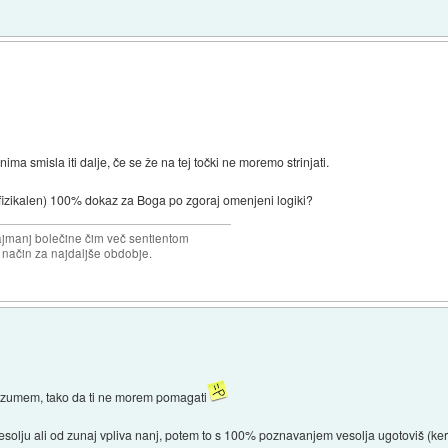
ima smisla iti dalje, če se že na tej točki ne moremo strinjati.
o fizikalen) 100% dokaz za Boga po zgoraj omenjeni logiki?
najmanj bolečine čim več sentientom
n način za najdaljše obdobje.
e razumem, tako da ti ne morem pomagati
solju ali od zunaj vpliva nanj, potem to s 100% poznavanjem vesolja ugotoviš (k