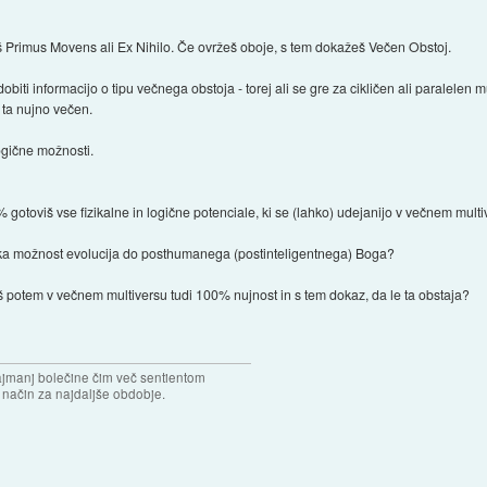
eš Primus Movens ali Ex Nihilo. Če ovržeš oboje, s tem dokažeš Večen Obstoj.
ti informacijo o tipu večnega obstoja - torej ali se gre za cikličen ali paralelen mu
 ta nujno večen.
logične možnosti.
otoviš vse fizikalne in logične potenciale, ki se (lahko) udejanijo v večnem mult
aka možnost evolucija do posthumanega (postinteligentnega) Boga?
š potem v večnem multiversu tudi 100% nujnost in s tem dokaz, da le ta obstaja?
najmanj bolečine čim več sentientom
n način za najdaljše obdobje.