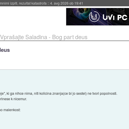
eto za večkratno uporabo
::
4. avg 2026 ob 19:41
Vprašajte Saladina - Bog part deus
deus
, ki ga nihce nima, niti kolicina znanja(ce bi jo sestel) ne tvori popolnosti.
rinese k nicemur.
no malenkost: