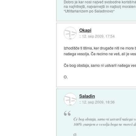
Dobro je kar nosi največ svobodne koristi/
na najhitrejši, najvarnejši in najbolj morale
"Utilitarianizem po Saladinovo"
Okapi
::
12. sep 2009, 17:54
Izhodišče ti štima, ker drugače niti ne more 
našega vesolja. Če recimo ne veš, ali je ves
Če bog obstaja, samo ni ustvaril našega ves
O.
Saladin
::
12. sep 2009, 18:36
Če bog obstaja, samo ni ustvaril našega ve
100% znanjem o vesolju boga ne moreš do
O.