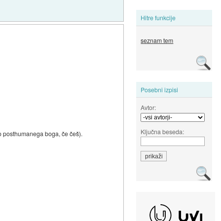
Hitre funkcije
seznam tem
Posebni izpisi
Avtor:
Ključna beseda:
do posthumanega boga, če češ).