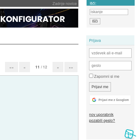
Išči:
Zadnje novice
Prijava
11
/ 12
««
«
»
»»
Zapomni si me
nov uporabnik
pozabili geslo?