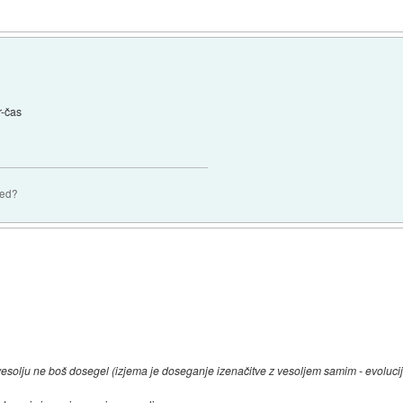
r-čas
zed?
esolju ne boš dosegel (izjema je doseganje izenačitve z vesoljem samim - evoluc