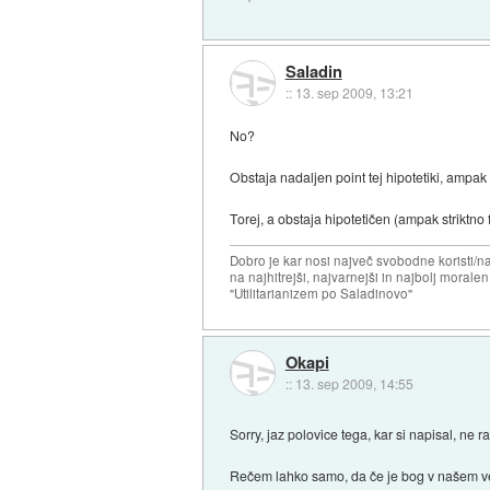
Saladin
::
13. sep 2009, 13:21
No?
Obstaja nadaljen point tej hipotetiki, ampak n
Torej, a obstaja hipotetičen (ampak striktn
Dobro je kar nosi največ svobodne koristi/
na najhitrejši, najvarnejši in najbolj morale
"Utilitarianizem po Saladinovo"
Okapi
::
13. sep 2009, 14:55
Sorry, jaz polovice tega, kar si napisal, n
Rečem lahko samo, da če je bog v našem ve