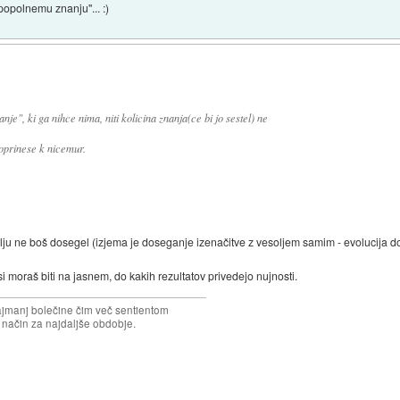
popolnemu znanju"... :)
je", ki ga nihce nima, niti kolicina znanja(ce bi jo sestel) ne
oprinese k nicemur.
ju ne boš dosegel (izjema je doseganje izenačitve z vesoljem samim - evolucija 
 moraš biti na jasnem, do kakih rezultatov privedejo nujnosti.
najmanj bolečine čim več sentientom
n način za najdaljše obdobje.