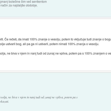
najmanj bolečine čim več sentientom
n način za najdaljše obdobje.
biti. Če rečeš, da imaš 100% znanje o vesolju, potem to vključuje tudi znanje o bogu, v
olje ustvaril bog, ali pa ga ni ustvaril, potem nimaš 100% znanja o vesolju.
olja, ne biva v njem in nanj tudi od zunaj ne vpliva, potem pa s 100% znanjem o v
solja, ne biva v njem in nanj tudi od zunaj ne vpliva, potem pa s
kazati.