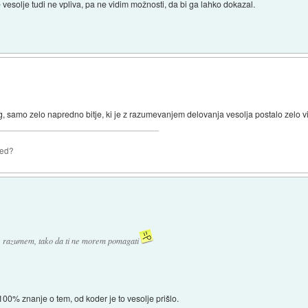
vesolje tudi ne vpliva, pa ne vidim možnosti, da bi ga lahko dokazal.
og, samo zelo napredno bitje, ki je z razumevanjem delovanja vesolja postalo zelo v
zed?
 ne razumem, tako da ti ne morem pomagati
0% znanje o tem, od koder je to vesolje prišlo.