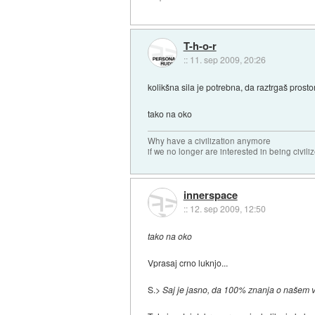
T-h-o-r
::
11. sep 2009, 20:26
kolikšna sila je potrebna, da raztrgaš prosto
tako na oko
Why have a civilization anymore
if we no longer are interested in being civili
innerspace
::
12. sep 2009, 12:50
tako na oko
Vprasaj crno luknjo...
S.>
Saj je jasno, da 100% znanja o našem v