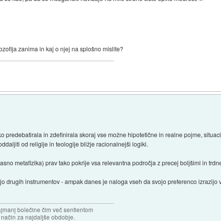
zofija zanima in kaj o njej na splošno mislite?
roko predebatirala in zdefinirala skoraj vse možne hipotetične in realne pojme, situaci
ddaljiti od religije in teologije bližje racionalnejši logiki.
asno metafizika) prav tako pokrije vsa relevantna področja z precej boljšimi in trdnej
voljo drugih instrumentov - ampak danes je naloga vseh da svojo preferenco izrazijo v 
najmanj bolečine čim več sentientom
n način za najdaljše obdobje.