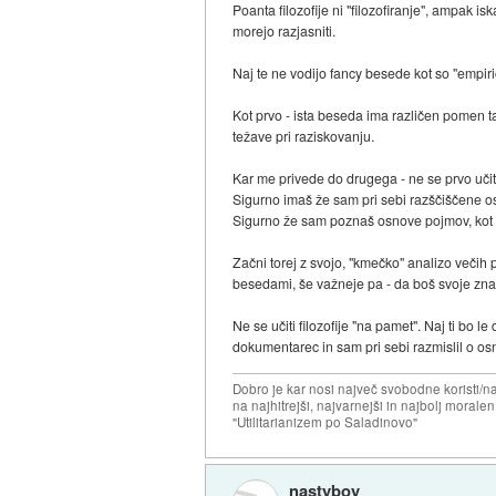
Poanta filozofije ni "filozofiranje", ampak is
morejo razjasniti.
Naj te ne vodijo fancy besede kot so "empiric
Kot prvo - ista beseda ima različen pomen ta
težave pri raziskovanju.
Kar me privede do drugega - ne se prvo učiti
Sigurno imaš že sam pri sebi razščiščene o
Sigurno že sam poznaš osnove pojmov, kot so
Začni torej z svojo, "kmečko" analizo večih p
besedami, še važneje pa - da boš svoje znanj
Ne se učiti filozofije "na pamet". Naj ti bo l
dokumentarec in sam pri sebi razmislil o os
Dobro je kar nosi največ svobodne koristi/
na najhitrejši, najvarnejši in najbolj morale
"Utilitarianizem po Saladinovo"
nastyboy