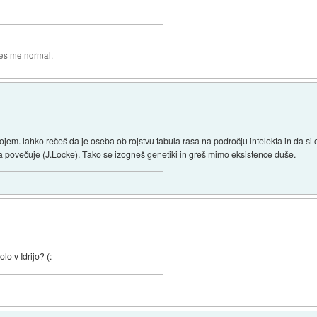
es me normal.
pojem. lahko rečeš da je oseba ob rojstvu tabula rasa na področju intelekta in da 
ega povečuje (J.Locke). Tako se izogneš genetiki in greš mimo eksistence duše.
lo v Idrijo? (: