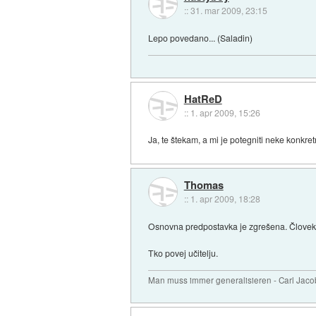
::
31. mar 2009, 23:15
Lepo povedano... (Saladin)
HatReD
::
1. apr 2009, 15:26
Ja, te štekam, a mi je potegniti neke konkr
Thomas
::
1. apr 2009, 18:28
Osnovna predpostavka je zgrešena. Človek ni
Tko povej učitelju.
Man muss immer generalisieren - Carl Jaco