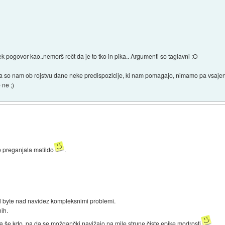
ek pogovor kao..nemorš rečt da je to tko in pika.. Argumenti so taglavni :O
, da so nam ob rojstvu dane neke predispozicije, ki nam pomagajo, nimamo pa vsajeni
 ne ;)
bo preganjala matildo
.
al byte nad navidez kompleksnimi problemi.
nih.
a še kdo, pa da se možgančki navižajo na mile strune čiste epike modrosti