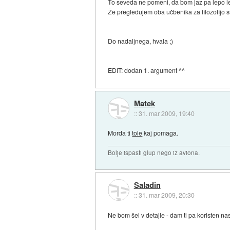
To seveda ne pomeni, da bom jaz pa lepo le
Že pregledujem oba učbenika za filozofijo s
Do nadaljnega, hvala ;)
EDIT: dodan 1. argument ^^
Matek
::
31. mar 2009, 19:40
Morda ti
tole
kaj pomaga.
Bolje ispasti glup nego iz aviona.
Saladin
::
31. mar 2009, 20:30
Ne bom šel v detajle - dam ti pa koristen na