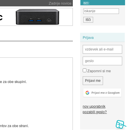
Išči:
Zadnje novice
Prijava
Zapomni si me
je za obe skupini.
nov uporabnik
pozabili geslo?
ntov za obe strani.