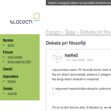
Sandisk že prodal več kot polovico SSD-jev za 
Forum
»
Šola
»
Debata pri filoz
Novice
Debata pri filozofiji
arhiv
Forum
HatReD
mali oglasi
::
31. mar 2009, 16:57
teme zadnjih 24h
Članki
Lep pozdrav vsem. Pri filozofiji bomo imeli 
Na eni strani racionaliste, platona in pitago
Zaposlitve
Na drugi strani aristotel in empiristi.
brskaj
Ostalo
1. argument nasprotniške skupine: platonov
pravila
...
Če je na tem forumu kdo, ki študira oz. se e