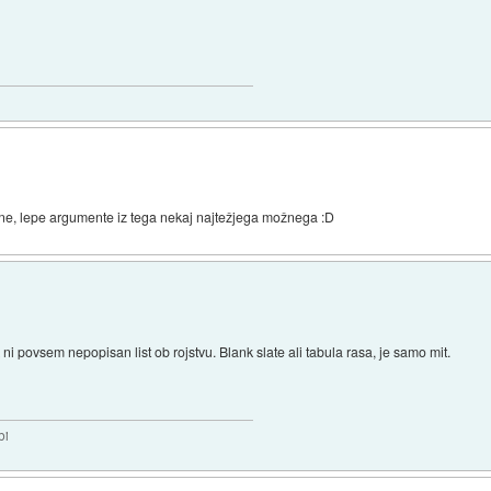
etne, lepe argumente iz tega nekaj najtežjega možnega :D
 povsem nepopisan list ob rojstvu. Blank slate ali tabula rasa, je samo mit.
bi