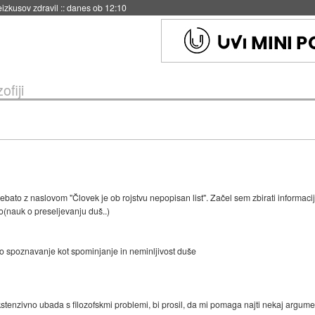
naslednji dve leti
::
danes ob 11:37
ofiji
debato z naslovom "Človek je ob rojstvu nepopisan list". Začel sem zbirati informaci
ro(nauk o preseljevanju duš..)
o spoznavanje kot spominjanje in neminljivost duše
kstenzivno ubada s filozofskmi problemi, bi prosil, da mi pomaga najti nekaj argume