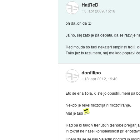
HatReD
::
3. apr 2009, 15:18
oh da..oh da :D
Ja no, sej zato je pa debata, da se razvije n
Recimo, da so tudi nekateri empiristi trdili
Tako jaz to razumem, naj me kdo popravi če
donfilipo
::
18. apr 2012, 19:40
Eto še ena šola, ki ste jo opustili, meni pa 
Nekdo je rekel filozofija ni filozofiranje.
Mal je tudi
Rad pa bi tako v trenutkih tesnobe preganj
In tokrat ne našel kompleksnost pri enostav
Upam da se še kak Saladin pridruži in mord