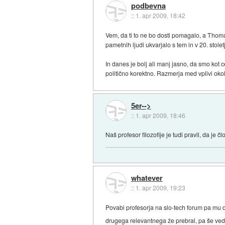
podbevna
::
1. apr 2009, 18:42
Vem, da ti to ne bo dosti pomagalo, a Thom
pametnih ljudi ukvarjalo s tem in v 20. stole
In danes je bolj ali manj jasno, da smo kot c
politično korektno. Razmerja med vplivi okol
5er-->
::
1. apr 2009, 18:46
Naš profesor filozofije je tudi pravil, da je
whatever
::
1. apr 2009, 19:23
Povabi profesorja na slo-tech forum pa mu dej
drugega relevantnega že prebral, pa še vedn