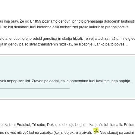
as ima prav. Že od l. 1859 poznamo osnovni princip prenašanja določenih lastnosti
tju so bili definirani tudi biotehnološki mehanizmi preko katerih ta prenos poteka.
elota fenotip, torej produkt genotipa in okolja hkrati. To velja tudi za naš um, ne gl
ja in genov pa so stvar znanstvenih raziskav, ne filozofije. Lahko pa to poveš...
 človek nepopisan list. Zraven pa dodal, da je pomembna tudi kvaliteta tega papirja.
 za brat Protokol, Tri sobe, Dokazi o obstoju boga, in kar je še teh tematik. Pri tem
o ne veš nič več kot na začetku (ker si objektivna žival).
Vse skupaj pa začini 