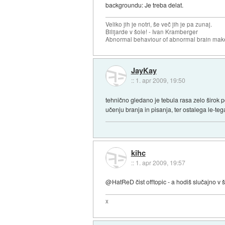
backgroundu: Je treba delat.
Veliko jih je notri, še več jih je pa zunaj.
Bilijarde v šole! - Ivan Kramberger
Abnormal behaviour of abnormal brain mak
JayKay
::
1. apr 2009, 19:50
tehnično gledano je tebula rasa zelo širok 
učenju branja in pisanja, ter ostalega le-t
kihc
::
1. apr 2009, 19:57
@HatReD čist offtopic - a hodiš slučajno v šo
x