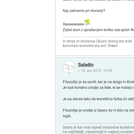
Naj začnemo pri Homerji?
Aaeaeaeaee
Začel bom z vprašanjem koliko vas sploh filo
In times of Universal Deceit, telling the truth
becomes revolutionary act. Orwell
Saladin
::
18. apr 2012, 19:56
Filozofijo je za ceniti, ker je na dolgo in ši
Je tudi koristno orodje za tiste, ki se hočejo o
Je pa danes tako da teoretična fizika (in obč
Filozofija je orodje iz časov, ko ni bilo na 
logik.
Dobro je kar nosi največ svobodne koristi/
na najhitrejši, najvarnejši in najbolj morale