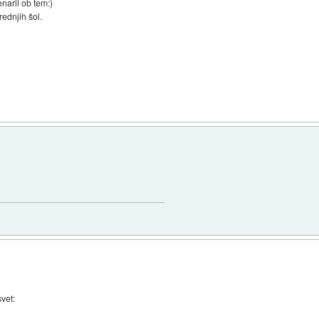
naril ob tem:)
rednjih šol.
svet: