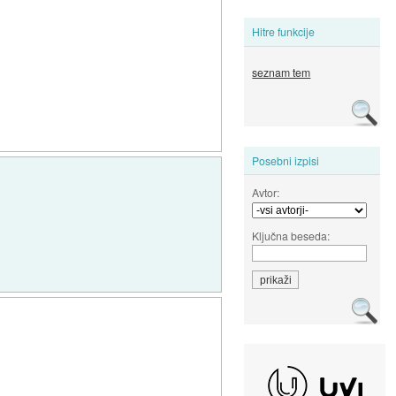
Hitre funkcije
seznam tem
Posebni izpisi
Avtor:
Ključna beseda: