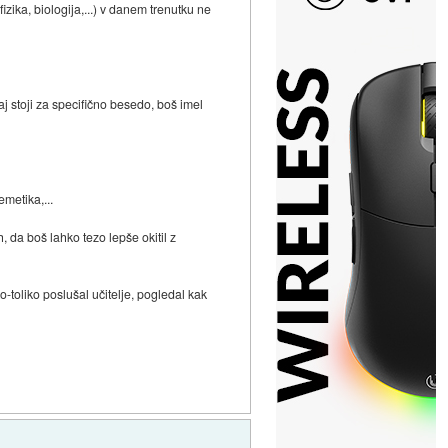
fizika, biologija,...) v danem trenutku ne
j stoji za specifično besedo, boš imel
metika,...
, da boš lahko tezo lepše okitil z
ko-toliko poslušal učitelje, pogledal kak