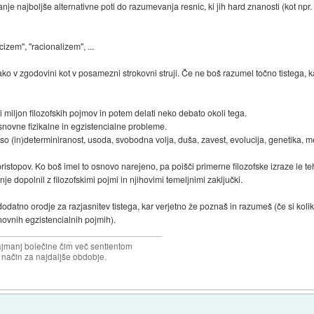
kanje najboljše alternativne poti do razumevanja resnic, ki jih hard znanosti (kot npr. 
izem", "racionalizem", ...
ko v zgodovini kot v posamezni strokovni struji. Če ne boš razumel točno tistega, ka
 miljon filozofskih pojmov in potem delati neko debato okoli tega.
snovne fizikalne in egzistencialne probleme.
 (in)determiniranost, usoda, svobodna volja, duša, zavest, evolucija, genetika, me
ristopov. Ko boš imel to osnovo narejeno, pa poišči primerne filozofske izraze le teh
e dopolnil z filozofskimi pojmi in njihovimi temeljnimi zaključki.
e dodatno orodje za razjasnitev tistega, kar verjetno že poznaš in razumeš (če si koli
novnih egzistencialnih pojmih).
najmanj bolečine čim več sentientom
n način za najdaljše obdobje.