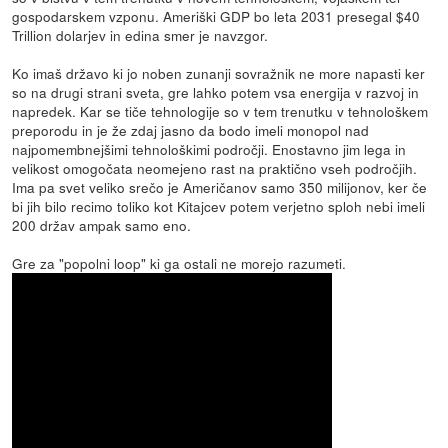
gospodarskem vzponu. Ameriški GDP bo leta 2031 presegal $40
Trillion dolarjev in edina smer je navzgor.
Ko imaš državo ki jo noben zunanji sovražnik ne more napasti ker
so na drugi strani sveta, gre lahko potem vsa energija v razvoj in
napredek. Kar se tiče tehnologije so v tem trenutku v tehnološkem
preporodu in je že zdaj jasno da bodo imeli monopol nad
najpomembnejšimi tehnološkimi področji. Enostavno jim lega in
velikost omogočata neomejeno rast na praktično vseh področjih.
Ima pa svet veliko srečo je Američanov samo 350 milijonov, ker če
bi jih bilo recimo toliko kot Kitajcev potem verjetno sploh nebi imeli
200 držav ampak samo eno.
Gre za "popolni loop" ki ga ostali ne morejo razumeti.