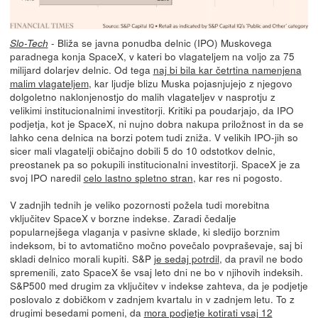
- Bliža se javna ponudba delnic (IPO) Muskovega
Slo-Tech
paradnega konja SpaceX, v kateri bo vlagateljem na voljo za 75
milijard dolarjev delnic. Od tega
naj bi bila kar četrtina namenjena
malim vlagateljem
, kar ljudje blizu Muska pojasnjujejo z njegovo
dolgoletno naklonjenostjo do malih vlagateljev v nasprotju z
velikimi institucionalnimi investitorji. Kritiki pa poudarjajo, da IPO
podjetja, kot je SpaceX, ni nujno dobra nakupa priložnost in da se
lahko cena delnica na borzi potem tudi zniža. V velikih IPO-jih so
sicer mali vlagatelji običajno dobili 5 do 10 odstotkov delnic,
preostanek pa so pokupili institucionalni investitorji. SpaceX je za
svoj IPO naredil
celo lastno spletno stran
, kar res ni pogosto.
V zadnjih tednih je veliko pozornosti požela tudi morebitna
vključitev SpaceX v borzne indekse. Zaradi čedalje
popularnejšega vlaganja v pasivne sklade, ki sledijo borznim
indeksom, bi to avtomatično močno povečalo povpraševaje, saj bi
skladi delnico morali kupiti. S&P
je sedaj potrdil
, da pravil ne bodo
spremenili, zato SpaceX še vsaj leto dni ne bo v njihovih indeksih.
S&P500 med drugim za vključitev v indekse zahteva, da je podjetje
poslovalo z dobičkom v zadnjem kvartalu in v zadnjem letu. To z
drugimi besedami pomeni, da
mora podjetje kotirati vsaj 12