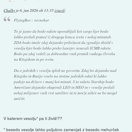
Chalky
je
6. jun 2026 ob 13:35
izjavil
:
FlyingBee:: ravnokar
To je jasno da bodo rakete uporabljali kot cargo kjer bodo
lahko poslali pomoč iz drugega konca sveta v nekaj minutah.
ZDA bodo imele zdaj dejansko priložnost da zgradijo shield v
vesolju kjer bodo lahko preko laserjev sesuvali ICMB rakete.
Bodo pa zdaj vedeli za dobesedno vsak premik vsakega človeka
na Kitajskem in po svetu.
Da o jedrskih v vesolju sploh ne govorim. Zdaj bo dejansko nad
Kitajsko in Rusijo viselo na stotine jedrskih raket ki lahko
padejo na državo v manj kot minuti. S to raketo Starship bodo
Američani dejansko okupirali LEO in HEO in v vesolje poslali
nekaj milijonov vseh vrst satelitov in te mreže nihče ne bo mogel
uničiti.
V katerem vesolju* pa ti živiš!??
* besedo vesolje lahko poljubno zamenjaš z besedo mehurček