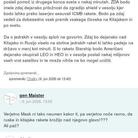
poslali pomoč iz drugega konca sveta v nekaj minutah. ZDA bodo
imele zdaj dejansko priložnost da zgradijo shield v vesolju kjer
bodo lahko preko laserjev sesuvali ICMB rakete. Bodo pa zdaj
vedeli za dobesedno vsak premik vsakega človeka na Kitajskem in
po svetu.
Da o jedrskih v vesolju sploh ne govorim. Zdaj bo dejansko nad
Kitajsko in Rusijo viselo na stotine jedrskih raket ki lahko padejo na
državo v manj kot minuti. S to raketo Starship bodo Američani
dejansko okupirali LEO in HEO in v vesolje poslali nekaj milijonov
vseh vrst satelitov in te mreže nihče ne bo mogel uničiti.
Zgodovina sprememb…
spremenilo:
Chalky
(
6. jun 2026 ob 13:40
)
gen Maister
::
6. jun 2026, 13:55
Verjetno Mask ni tako neumen kakor ti, pa verjetno noče ravno, da
ruske in kitajske rakete krožijo nad njegovo glavo!???
Ali pač?