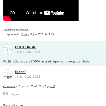
Zgodovina sprememb…
spremenilo:
Chalky
(
6. jun 2026 ob 17:13
)
PROTEINSKI
::
6. jun 2026, 17:25
Vložiš 50k, pobereš 500k in greš lepo po novega Lambota.
Stane2
::
6. jun 2026, 21:58
Zimonem
je
6. jun 2026 ob 16:21
izjavil
:
Sej so
Samo što nije...