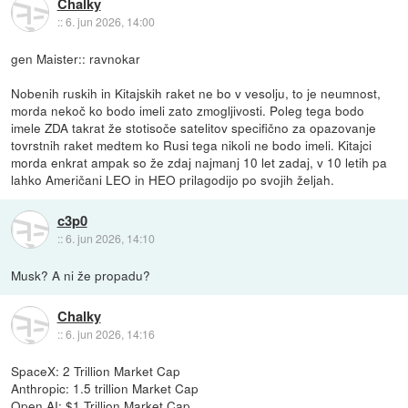
Chalky
::
6. jun 2026, 14:00
gen Maister:: ravnokar
Nobenih ruskih in Kitajskih raket ne bo v vesolju, to je neumnost,
morda nekoč ko bodo imeli zato zmogljivosti. Poleg tega bodo
imele ZDA takrat že stotisoče satelitov specifično za opazovanje
tovrstnih raket medtem ko Rusi tega nikoli ne bodo imeli. Kitajci
morda enkrat ampak so že zdaj najmanj 10 let zadaj, v 10 letih pa
lahko Američani LEO in HEO prilagodijo po svojih željah.
c3p0
::
6. jun 2026, 14:10
Musk? A ni že propadu?
Chalky
::
6. jun 2026, 14:16
SpaceX: 2 Trillion Market Cap
Anthropic: 1.5 trillion Market Cap
Open AI: $1 Trillion Market Cap