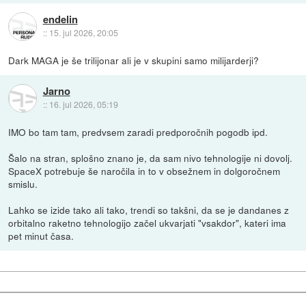
endelin
::
15. jul 2026, 20:05
Dark MAGA je še trilijonar ali je v skupini samo milijarderji?
Jarno
::
16. jul 2026, 05:19
IMO bo tam tam, predvsem zaradi predporočnih pogodb ipd.
Šalo na stran, splošno znano je, da sam nivo tehnologije ni dovolj.
SpaceX potrebuje še naročila in to v obsežnem in dolgoročnem
smislu.
Lahko se izide tako ali tako, trendi so takšni, da se je dandanes z
orbitalno raketno tehnologijo začel ukvarjati "vsakdor", kateri ima
pet minut časa.