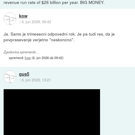
revenue run rate of $26 billion per year. BIG MONEY.
kow
::
6. jun 2026, 09:42
Ja. Samo je trimesecni odpovedni rok. Je pa tudi res, da je
povprasevanje verjetno "neskoncno".
Zgodovina sprememb…
spremenil:
kow
(
6. jun 2026 ob 09:42
)
gus5
::
6. jun 2026, 13:21