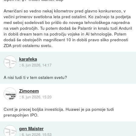
Američani so vedno nekaj kilometrov pred glavno konkurenco, v
večini primerov svetlobna leta pred ostalimi. Ko začnejo ta podjetja
med seboj sodelovati bo prišlo do novega tehnološkega napredna
na vseh področjih. Tu potem dodaš še Palantir in kmalu tudi Anduril
in dobiš dream team na področju vojske in AI tehnologije. Potem
dodaš še obstoječih magnificent 10 in dobiš pravo sliko prednosti
ZDA proti ostalemu svetu.
karafeka
::
6. jun 2026, 14:17
A nisi tudi ti v tem ostalem svetu?
Zimonem
::
6. jun 2026, 15:20
Cxmt je precej boljša investicija. Huawei je pa pomoje tudi
prenapolnjen IPO.
gen Maister
::
6. jun 2026, 15:53