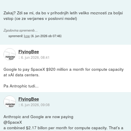
Zakaj? Zdi se mi, da bo v prihodnjih letih veliko moznosti za boljsi
vstop (ce ze verjames v poslovni model)
Zgodovina sprememb…
spremenil:
kow
(
6. jun 2026 ob 07:46
)
FlyingBee
::
6. jun 2026, 08:41
Google to pay SpaceX $920 million a month for compute capacity
at xAI data centers.
Pa Antrophic tudi...
FlyingBee
::
6. jun 2026, 09:08
Anthropic and Google are now paying
@SpaceX
a combined $2.17 billon per month for compute capacity. That's a