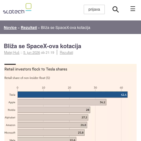
☰
Novice
»
Rezultati
»
Bliža se SpaceX-ova kotacija
Bliža se SpaceX-ova kotacija
Matej Huš
::
5. jun 2026
ob 21:19
Rezultati