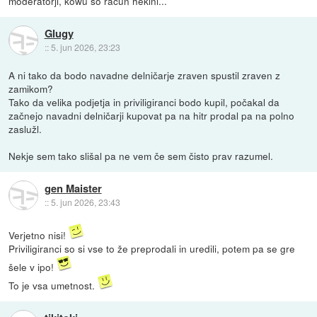
moderatorji, kowu so račun heklni...
Glugy
::
5. jun 2026, 23:23
A ni tako da bodo navadne delničarje zraven spustil zraven z
zamikom?
Tako da velika podjetja in priviligiranci bodo kupil, počakal da
začnejo navadni delničarji kupovat pa na hitr prodal pa na polno
zaslužl.
Nekje sem tako slišal pa ne vem če sem čisto prav razumel.
gen Maister
::
5. jun 2026, 23:43
Verjetno nisi!
Priviligiranci so si vse to že preprodali in uredili, potem pa se gre
šele v ipo!
To je vsa umetnost.