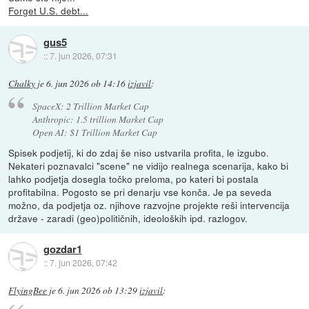
Forget U.S. debt...
gus5
::
7. jun 2026, 07:31
Chalky
je
6. jun 2026 ob 14:16
izjavil
:
SpaceX: 2 Trillion Market Cap
Anthropic: 1.5 trillion Market Cap
Open AI: $1 Trillion Market Cap
Spisek podjetij, ki do zdaj še niso ustvarila profita, le izgubo.
Nekateri poznavalci "scene" ne vidijo realnega scenarija, kako bi
lahko podjetja dosegla točko preloma, po kateri bi postala
profitabilna. Pogosto se pri denarju vse konča. Je pa seveda
možno, da podjetja oz. njihove razvojne projekte reši intervencija
države - zaradi (geo)političnih, ideoloških ipd. razlogov.
gozdar1
::
7. jun 2026, 07:42
FlyingBee
je
6. jun 2026 ob 13:29
izjavil
: