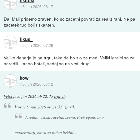
tikitoki
::
6. jun 2026, 06:17
Da, Mali pridemo zraven, ko so zacetni povrati za realizirani. Ne pa
zacetek tud bolj riskanten.
fikus_
::
6. jun 2026, 07:29
Veliko denarja je na trgu, tako da bo slo za med. Veliki igralci so ze
naredili, kar so hoteli, sedaj so na vrsti drugi.
kow
::
6. jun 2026, 07:42
Velki
je
5. jun 2026 ob 22:35
izjavil
:
kow
je
5. jun 2026 ob 21:35
izjavil
:
Izredno visoka zacetna scena. Pretvegano imo.
moderatorji, kowu so račun heklni...