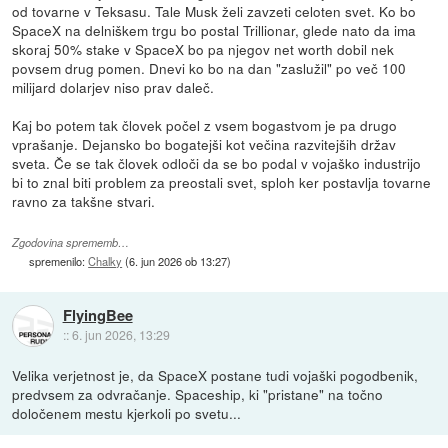
od tovarne v Teksasu. Tale Musk želi zavzeti celoten svet. Ko bo
SpaceX na delniškem trgu bo postal Trillionar, glede nato da ima
skoraj 50% stake v SpaceX bo pa njegov net worth dobil nek
povsem drug pomen. Dnevi ko bo na dan "zaslužil" po več 100
milijard dolarjev niso prav daleč.
Kaj bo potem tak človek počel z vsem bogastvom je pa drugo
vprašanje. Dejansko bo bogatejši kot večina razvitejših držav
sveta. Če se tak človek odloči da se bo podal v vojaško industrijo
bi to znal biti problem za preostali svet, sploh ker postavlja tovarne
ravno za takšne stvari.
Zgodovina sprememb…
spremenilo:
Chalky
(
6. jun 2026 ob 13:27
)
FlyingBee
::
6. jun 2026, 13:29
Velika verjetnost je, da SpaceX postane tudi vojaški pogodbenik,
predvsem za odvračanje. Spaceship, ki "pristane" na točno
določenem mestu kjerkoli po svetu...