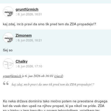
gruntfürmich
::
6. jun 2026, 16:01
kaj zdaj, mr.b pravi da smo tik pred tem da ZDA propadejo!?
Zimonem
::
6. jun 2026, 16:21
Sej so
Chalky
::
6. jun 2026, 17:10
gruntfürmich
je
6. jun 2026 ob 16:01
izjavil
:
kaj zdaj, mr.b pravi da smo tik pred tem da ZDA propadejo!?
Ko neka država dominira tako močno potem ne preostane drugega
kot da vsak dan upaš na njihov propad, ki pa nikoli ne pride. ZDA
so v bistvu v tem trenutku v novem tehnološkem, vojaškem ter