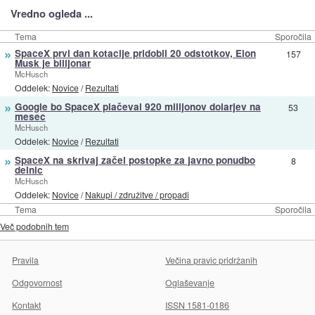
Vredno ogleda ...
Tema
Sporočila
»
SpaceX prvi dan kotacije pridobil 20 odstotkov, Elon
157
Musk je bilijonar
McHusch
Oddelek:
Novice
/
Rezultati
»
Google bo SpaceX plačeval 920 milijonov dolarjev na
53
mesec
McHusch
Oddelek:
Novice
/
Rezultati
»
SpaceX na skrivaj začel postopke za javno ponudbo
8
delnic
McHusch
Oddelek:
Novice
/
Nakupi / združitve / propadi
Tema
Sporočila
Več podobnih tem
Pravila
Večina pravic pridržanih
Odgovornost
Oglaševanje
Kontakt
ISSN 1581-0186