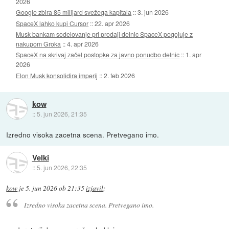
2026
Google zbira 85 milijard svežega kapitala
::
3. jun 2026
SpaceX lahko kupi Cursor
::
22. apr 2026
Musk bankam sodelovanje pri prodaji delnic SpaceX pogojuje z
nakupom Groka
::
4. apr 2026
SpaceX na skrivaj začel postopke za javno ponudbo delnic
::
1. apr
2026
Elon Musk konsolidira imperij
::
2. feb 2026
kow
::
5. jun 2026, 21:35
Izredno visoka zacetna scena. Pretvegano imo.
Velki
::
5. jun 2026, 22:35
kow
je
5. jun 2026 ob 21:35
izjavil
:
Izredno visoka zacetna scena. Pretvegano imo.