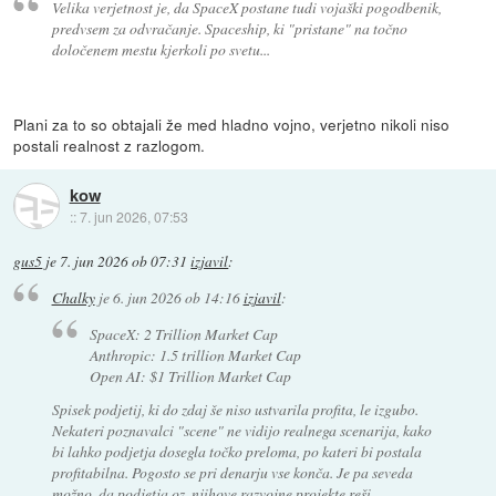
Velika verjetnost je, da SpaceX postane tudi vojaški pogodbenik,
predvsem za odvračanje. Spaceship, ki "pristane" na točno
določenem mestu kjerkoli po svetu...
Plani za to so obtajali že med hladno vojno, verjetno nikoli niso
postali realnost z razlogom.
kow
::
7. jun 2026, 07:53
gus5
je
7. jun 2026 ob 07:31
izjavil
:
Chalky
je
6. jun 2026 ob 14:16
izjavil
:
SpaceX: 2 Trillion Market Cap
Anthropic: 1.5 trillion Market Cap
Open AI: $1 Trillion Market Cap
Spisek podjetij, ki do zdaj še niso ustvarila profita, le izgubo.
Nekateri poznavalci "scene" ne vidijo realnega scenarija, kako
bi lahko podjetja dosegla točko preloma, po kateri bi postala
profitabilna. Pogosto se pri denarju vse konča. Je pa seveda
možno, da podjetja oz. njihove razvojne projekte reši