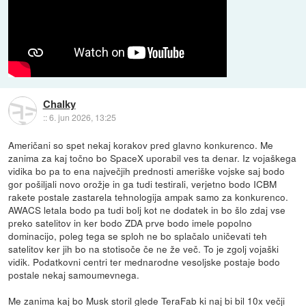
Chalky
::
6. jun 2026, 13:25
Američani so spet nekaj korakov pred glavno konkurenco. Me
zanima za kaj točno bo SpaceX uporabil ves ta denar. Iz vojaškega
vidika bo pa to ena največjih prednosti ameriške vojske saj bodo
gor pošiljali novo orožje in ga tudi testirali, verjetno bodo ICBM
rakete postale zastarela tehnologija ampak samo za konkurenco.
AWACS letala bodo pa tudi bolj kot ne dodatek in bo šlo zdaj vse
preko satelitov in ker bodo ZDA prve bodo imele popolno
dominacijo, poleg tega se sploh ne bo splačalo uničevati teh
satelitov ker jih bo na stotisoče če ne že več. To je zgolj vojaški
vidik. Podatkovni centri ter mednarodne vesoljske postaje bodo
postale nekaj samoumevnega.
Me zanima kaj bo Musk storil glede TeraFab ki naj bi bil 10x večji