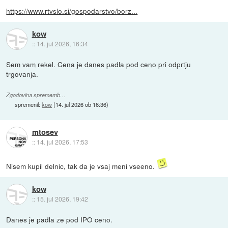
https://www.rtvslo.si/gospodarstvo/borz...
kow
::
14. jul 2026, 16:34
Sem vam rekel. Cena je danes padla pod ceno pri odprtju
trgovanja.
Zgodovina sprememb…
spremenil:
kow
(
14. jul 2026 ob 16:36
)
mtosev
::
14. jul 2026, 17:53
Nisem kupil delnic, tak da je vsaj meni vseeno.
kow
::
15. jul 2026, 19:42
Danes je padla ze pod IPO ceno.