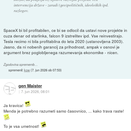
intervencija države - zaradi (geo)političnih, ideoloških ipd.
razlogov.
SpaceX bi bil profitabilen, ce bi se odlocil da ustavi nove projekte in
cuza denar od starlinka, falcon 9 izstrelitev ipd. Vse reinvestirajo.
Tesla recimo ni bila profitabilna do leta 2020 (ustanovljena 2003).
Jasno, da ni nobenih garancij za prihodnost, ampak v osnovi je
argument brez poglobljenega razumevanja ekonomike - nicen.
Zgodovina sprememb…
spremenil:
kow
(
7. jun 2026 ob 07:53
)
gen Maister
::
7. jun 2026, 08:01
Ja kravica!
Menda je potrebno razumeti samo časovnico, ... kako trava raste!
To je vsa umetnost!