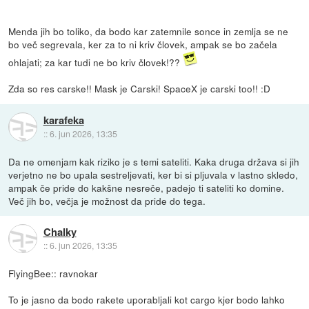
Menda jih bo toliko, da bodo kar zatemnile sonce in zemlja se ne
bo več segrevala, ker za to ni kriv človek, ampak se bo začela
ohlajati; za kar tudi ne bo kriv človek!??
Zda so res carske!! Mask je Carski! SpaceX je carski too!! :D
karafeka
::
6. jun 2026, 13:35
Da ne omenjam kak riziko je s temi sateliti. Kaka druga država si jih
verjetno ne bo upala sestreljevati, ker bi si pljuvala v lastno skledo,
ampak če pride do kakšne nesreče, padejo ti sateliti ko domine.
Več jih bo, večja je možnost da pride do tega.
Chalky
::
6. jun 2026, 13:35
FlyingBee:: ravnokar
To je jasno da bodo rakete uporabljali kot cargo kjer bodo lahko