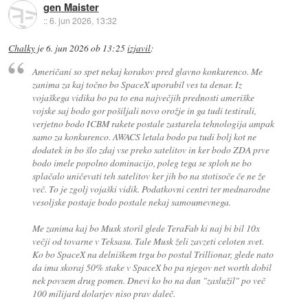
gen Maister
::
6. jun 2026, 13:32
Chalky
je
6. jun 2026 ob 13:25
izjavil
:
Američani so spet nekaj korakov pred glavno konkurenco. Me
zanima za kaj točno bo SpaceX uporabil ves ta denar. Iz
vojaškega vidika bo pa to ena največjih prednosti ameriške
vojske saj bodo gor pošiljali novo orožje in ga tudi testirali,
verjetno bodo ICBM rakete postale zastarela tehnologija ampak
samo za konkurenco. AWACS letala bodo pa tudi bolj kot ne
dodatek in bo šlo zdaj vse preko satelitov in ker bodo ZDA prve
bodo imele popolno dominacijo, poleg tega se sploh ne bo
splačalo uničevati teh satelitov ker jih bo na stotisoče če ne že
več. To je zgolj vojaški vidik. Podatkovni centri ter mednarodne
vesoljske postaje bodo postale nekaj samoumevnega.
Me zanima kaj bo Musk storil glede TeraFab ki naj bi bil 10x
večji od tovarne v Teksasu. Tale Musk želi zavzeti celoten svet.
Ko bo SpaceX na delniškem trgu bo postal Trillionar, glede nato
da ima skoraj 50% stake v SpaceX bo pa njegov net worth dobil
nek povsem drug pomen. Dnevi ko bo na dan "zaslužil" po več
100 milijard dolarjev niso prav daleč.