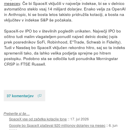
mesecev
. Če bi SpaceX vključili v največje indekse, bi se v delnico
avtomatično steklo vsaj 14 milijard dolarjev. Enako velja za OpenAI
in Anthropic, ki se bosta letos takisto pridružila kotaciji, a bosta na
vključitev v indekse S&P še počakala.
SpaceX-ov IPO bo v številnih pogledih unikaten. Največji IPO bo
očitno tudi malim vlagateljem ponudil največ delnic doslej (vpis
prek posrednikov SoFi, Robinhood, E*Trade, Schwab in Fidelity).
Tudi v Nasdaq bo SpaceX vključen rekordno hitro, saj so ta indeks
spremenili tako, da lahko velika podjetja sprejme po hitrem
postopku. Podobno sta se odločila tudi ponudnika Morningstar
CRSP in FTSE Russell.
37 komentarjev
Preberite si še…
SpaceX vse od začetka kotacije tone
::
17. jul 2026
Google bo SpaceX plačeval 920 milijonov dolarjev na mesec
::
6. jun