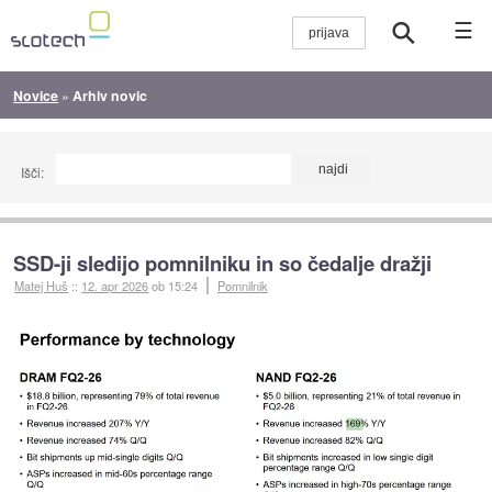
☰
Novice
»
Arhiv novic
Išči:
SSD-ji sledijo pomnilniku in so čedalje dražji
Matej Huš
::
12. apr 2026
ob 15:24
Pomnilnik