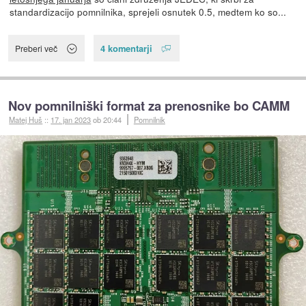
standardizacijo pomnilnika, sprejeli osnutek 0.5, medtem ko so...
4 komentarji
Preberi več
Nov pomnilniški format za prenosnike bo CAMM
Matej Huš
::
17. jan 2023
ob 20:44
Pomnilnik