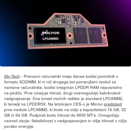
- Prenosni računalniki imajo danes bodisi pomnilnik v
Slo-Tech
formatu SODIMM, ki ni nič drugega kot pomanjšani moduli za
namizne računalnike, bodisi integriran LPDDR RAM neposredno
na ploščo. Prve omejuje hitrost, drugi onemogočajo kakršnokoli
nadgrajevanje. Ena izmed možnih rešitev je standard LPCAMM2,
ki temelji na LPDDR5X. Na letošnjem CES-u je Micron
predstavil
prve module LPCAMM2, ki bodo na voljo s kapacitetami 16 GB, 32
GB in 64 GB. Podpirali bodo hitrosti do 9600 MT/s. Omogočajo
namreč oboje: fleksibilnost z nadgrajevanjem in višje hitrosti z nižjo
porabo energije.