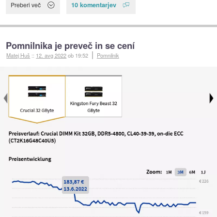
10 komentarjev
Preberi več
Pomnilnika je preveč in se cení
Matej Huš
::
12. avg 2022
ob 19:52
Pomnilnik