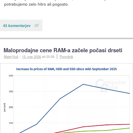
potrebujemo zelo hitro ali pogosto.
43 komentarjev
Maloprodajne cene RAM-a začele počasi drseti
Matej Huš
::
15. mar 2026
ob 20:26
Pomnilnik