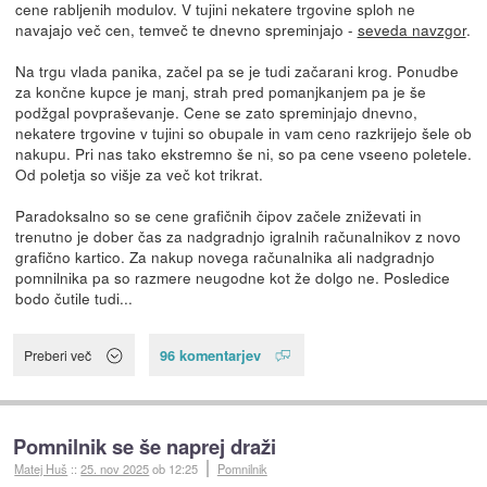
cene rabljenih modulov. V tujini nekatere trgovine sploh ne
navajajo več cen, temveč te dnevno spreminjajo -
seveda navzgor
.
Na trgu vlada panika, začel pa se je tudi začarani krog. Ponudbe
za končne kupce je manj, strah pred pomanjkanjem pa je še
podžgal povpraševanje. Cene se zato spreminjajo dnevno,
nekatere trgovine v tujini so obupale in vam ceno razkrijejo šele ob
nakupu. Pri nas tako ekstremno še ni, so pa cene vseeno poletele.
Od poletja so višje za več kot trikrat.
Paradoksalno so se cene grafičnih čipov začele zniževati in
trenutno je dober čas za nadgradnjo igralnih računalnikov z novo
grafično kartico. Za nakup novega računalnika ali nadgradnjo
pomnilnika pa so razmere neugodne kot že dolgo ne. Posledice
bodo čutile tudi...
96 komentarjev
Preberi več
Pomnilnik se še naprej draži
Matej Huš
::
25. nov 2025
ob 12:25
Pomnilnik