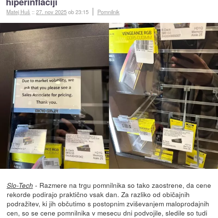
hiperinflaciji
Matej Huš
::
27. nov 2025
ob 23:15
Pomnilnik
- Razmere na trgu pomnilnika so tako zaostrene, da cene
Slo-Tech
rekorde podirajo praktično vsak dan. Za razliko od običajnih
podražitev, ki jih občutimo s postopnim zviševanjem maloprodajnih
cen, so se cene pomnilnika v mesecu dni podvojile, sledile so tudi