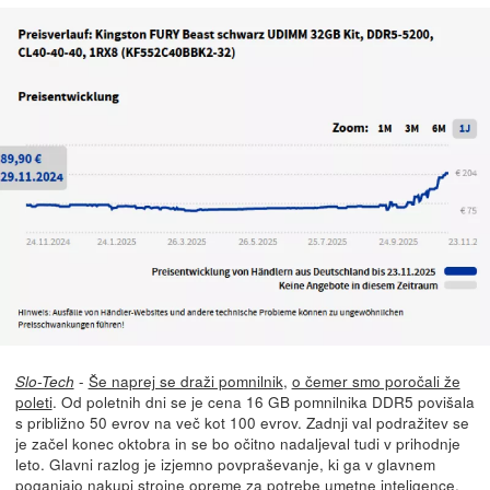
-
Še naprej se draži pomnilnik
,
o čemer smo poročali že
Slo-Tech
poleti
. Od poletnih dni se je cena 16 GB pomnilnika DDR5 povišala
s približno 50 evrov na več kot 100 evrov. Zadnji val podražitev se
je začel konec oktobra in se bo očitno nadaljeval tudi v prihodnje
leto. Glavni razlog je izjemno povpraševanje, ki ga v glavnem
poganjajo nakupi strojne opreme za potrebe umetne inteligence.