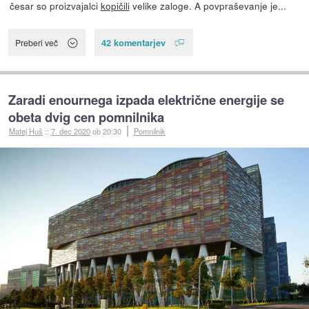
česar so proizvajalci
kopičili
velike zaloge. A povpraševanje je...
42 komentarjev
Preberi več
Zaradi enournega izpada električne energije se
obeta dvig cen pomnilnika
Matej Huš
::
7. dec 2020
ob 20:30
Pomnilnik