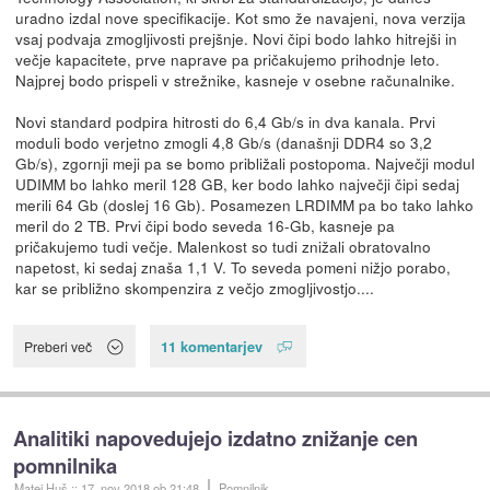
uradno izdal nove specifikacije. Kot smo že navajeni, nova verzija
vsaj podvaja zmogljivosti prejšnje. Novi čipi bodo lahko hitrejši in
večje kapacitete, prve naprave pa pričakujemo prihodnje leto.
Najprej bodo prispeli v strežnike, kasneje v osebne računalnike.
Novi standard podpira hitrosti do 6,4 Gb/s in dva kanala. Prvi
moduli bodo verjetno zmogli 4,8 Gb/s (današnji DDR4 so 3,2
Gb/s), zgornji meji pa se bomo približali postopoma. Največji modul
UDIMM bo lahko meril 128 GB, ker bodo lahko največji čipi sedaj
merili 64 Gb (doslej 16 Gb). Posamezen LRDIMM pa bo tako lahko
meril do 2 TB. Prvi čipi bodo seveda 16-Gb, kasneje pa
pričakujemo tudi večje. Malenkost so tudi znižali obratovalno
napetost, ki sedaj znaša 1,1 V. To seveda pomeni nižjo porabo,
kar se približno skompenzira z večjo zmogljivostjo....
11 komentarjev
Preberi več
Analitiki napovedujejo izdatno znižanje cen
pomnilnika
Matej Huš
::
17. nov 2018
ob 21:48
Pomnilnik