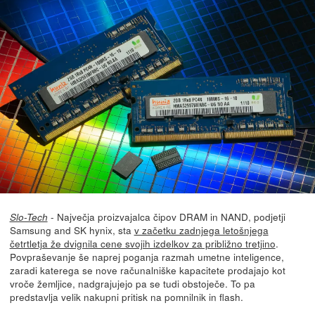
- Največja proizvajalca čipov DRAM in NAND, podjetji
Slo-Tech
Samsung and SK hynix, sta
v začetku zadnjega letošnjega
četrtletja že dvignila cene svojih izdelkov za približno tretjino
.
Povpraševanje še naprej poganja razmah umetne inteligence,
zaradi katerega se nove računalniške kapacitete prodajajo kot
vroče žemljice, nadgrajujejo pa se tudi obstoječe. To pa
predstavlja velik nakupni pritisk na pomnilnik in flash.