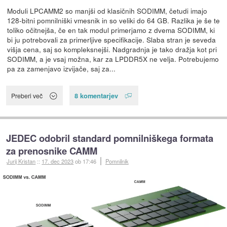
Moduli LPCAMM2 so manjši od klasičnih SODIMM, četudi imajo
128-bitni pomnilniški vmesnik in so veliki do 64 GB. Razlika je še te
toliko očitnejša, če en tak modul primerjamo z dvema SODIMM, ki
bi ju potrebovali za primerljive specifikacije. Slaba stran je seveda
višja cena, saj so kompleksnejši. Nadgradnja je tako dražja kot pri
SODIMM, a je vsaj možna, kar za LPDDR5X ne velja. Potrebujemo
pa za zamenjavo izvijače, saj za...
8 komentarjev
Preberi več
JEDEC odobril standard pomnilniškega formata
za prenosnike CAMM
Jurij Kristan
::
17. dec 2023
ob 17:46
Pomnilnik