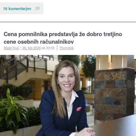
16 komentarjev
Cena pomnilnika predstavlja že dobro tretjino
cene osebnih računalnikov
Matej Huš
::
26. feb 2026
ob 23:53
Pomnilnik