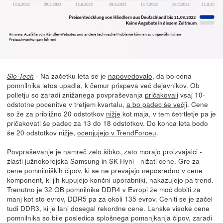
- Na začetku leta se je
napovedovalo
, da bo cena
Slo-Tech
pomnilnika letos upadla, k čemur prispeva več dejavnikov. Ob
polletju so zaradi znižanega povpraševanja
pričakovali
vsaj 10-
odstotne pocenitve v tretjem kvartalu,
a bo padec še večji
. Cene
so že za približno 20 odstotkov
nižje
kot maja, v tem četrtletje pa je
pričakovati še padec za 13 do 18 odstotkov. Do konca leta bodo
še 20 odstotkov nižje,
ocenjujejo v TrendForceu
.
Povpraševanje je namreč zelo šibko, zato morajo proizvajalci -
zlasti južnokorejska Samsung in SK Hyni - nižati cene. Gre za
cene pomnilniških čipov, ki se ne prevajajo neposredno v cene
komponent, ki jih kupujejo končni uporabniki, nakazujejo pa trend.
Trenutno je 32 GB pomnilnika DDR4 v Evropi že moč dobiti za
manj kot sto evrov, DDR5 pa za okoli 135 evrov. Ceniti se je začel
tudi DDR3, ki je lani dosegal rekordne cene. Lanske visoke cene
pomnilnika so bile posledica splošnega pomanjkanja čipov, zaradi