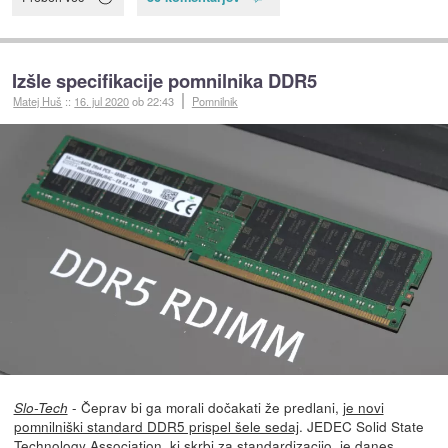
Izšle specifikacije pomnilnika DDR5
Matej Huš
::
16. jul 2020
ob 22:43
Pomnilnik
- Čeprav bi ga morali dočakati že predlani,
je novi
Slo-Tech
pomnilniški standard DDR5 prispel šele sedaj
. JEDEC Solid State
Technology Association, ki skrbi za standardizacijo, je danes