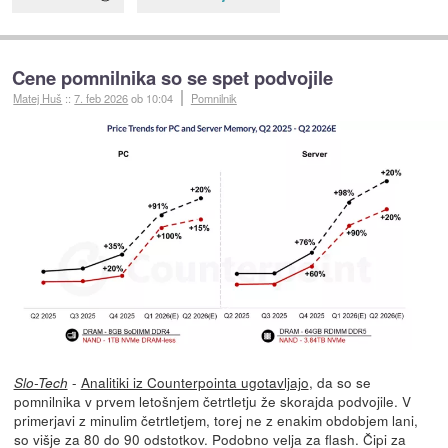
Cene pomnilnika so se spet podvojile
Matej Huš
::
7. feb 2026
ob 10:04
Pomnilnik
-
Analitiki iz Counterpointa ugotavljajo
, da so se
Slo-Tech
pomnilnika v prvem letošnjem četrtletju že skorajda podvojile. V
primerjavi z minulim četrtletjem, torej ne z enakim obdobjem lani,
so višje za 80 do 90 odstotkov. Podobno velja za flash. Čipi za