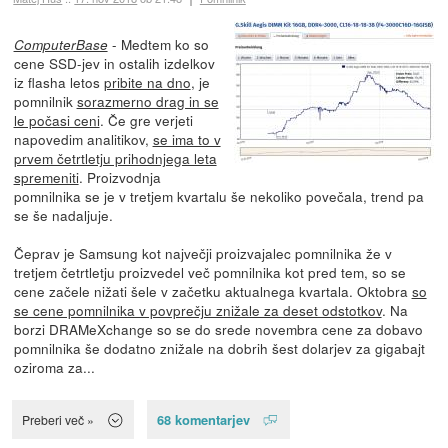
- Medtem ko so
ComputerBase
cene SSD-jev in ostalih izdelkov
iz flasha letos
pribite na dno
, je
pomnilnik
sorazmerno drag in se
le počasi ceni
. Če gre verjeti
napovedim analitikov,
se ima to v
prvem četrtletju prihodnjega leta
spremeniti
. Proizvodnja
pomnilnika se je v tretjem kvartalu še nekoliko povečala, trend pa
se še nadaljuje.
Čeprav je Samsung kot največji proizvajalec pomnilnika že v
tretjem četrtletju proizvedel več pomnilnika kot pred tem, so se
cene začele nižati šele v začetku aktualnega kvartala. Oktobra
so
se cene pomnilnika v povprečju znižale za deset odstotkov
. Na
borzi DRAMeXchange so se do srede novembra cene za dobavo
pomnilnika še dodatno znižale na dobrih šest dolarjev za gigabajt
oziroma za...
68 komentarjev
Preberi več »