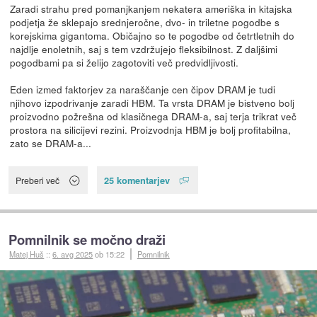
Zaradi strahu pred pomanjkanjem nekatera ameriška in kitajska
podjetja že sklepajo srednjeročne, dvo- in triletne pogodbe s
korejskima gigantoma. Običajno so te pogodbe od četrtletnih do
najdlje enoletnih, saj s tem vzdržujejo fleksibilnost. Z daljšimi
pogodbami pa si želijo zagotoviti več predvidljivosti.
Eden izmed faktorjev za naraščanje cen čipov DRAM je tudi
njihovo izpodrivanje zaradi HBM. Ta vrsta DRAM je bistveno bolj
proizvodno požrešna od klasičnega DRAM-a, saj terja trikrat več
prostora na silicijevi rezini. Proizvodnja HBM je bolj profitabilna,
zato se DRAM-a...
25 komentarjev
Preberi več
Pomnilnik se močno draži
Matej Huš
::
6. avg 2025
ob 15:22
Pomnilnik