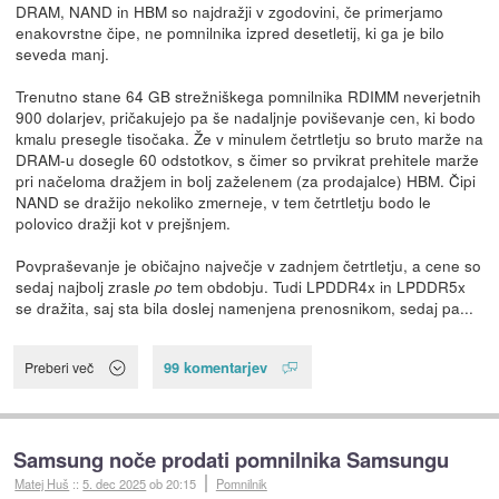
DRAM, NAND in HBM so najdražji v zgodovini, če primerjamo
enakovrstne čipe, ne pomnilnika izpred desetletij, ki ga je bilo
seveda manj.
Trenutno stane 64 GB strežniškega pomnilnika RDIMM neverjetnih
900 dolarjev, pričakujejo pa še nadaljnje poviševanje cen, ki bodo
kmalu presegle tisočaka. Že v minulem četrtletju so bruto marže na
DRAM-u dosegle 60 odstotkov, s čimer so prvikrat prehitele marže
pri načeloma dražjem in bolj zaželenem (za prodajalce) HBM. Čipi
NAND se dražijo nekoliko zmerneje, v tem četrtletju bodo le
polovico dražji kot v prejšnjem.
Povpraševanje je običajno največje v zadnjem četrtletju, a cene so
sedaj najbolj zrasle
tem obdobju. Tudi LPDDR4x in LPDDR5x
po
se dražita, saj sta bila doslej namenjena prenosnikom, sedaj pa...
99 komentarjev
Preberi več
Samsung noče prodati pomnilnika Samsungu
Matej Huš
::
5. dec 2025
ob 20:15
Pomnilnik