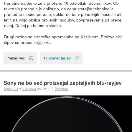
trenutno najdemo že v približno 40 odstotkih računalnikov. Ob
tovrstnih prehodih je običajno, da cena starejše tehnologije
prehodno močno poraste, dokler ne bo v prihodnjih mesecih ali
letih na voljo obilica rabljenih modulov, povpraševanja pa precej
manj. Dotlej pa bo cena visoka.
Drugi razlog so strateške spremembe na Kitajskem. Proizvajalci
čipov se preusmerjajo v...
13 komentarjev
Preberi več
Sony ne bo več proizvajal zapisljivih blu-rayjev
Matej Huš
::
3. jul 2024
ob 23:10
Pomnilnik