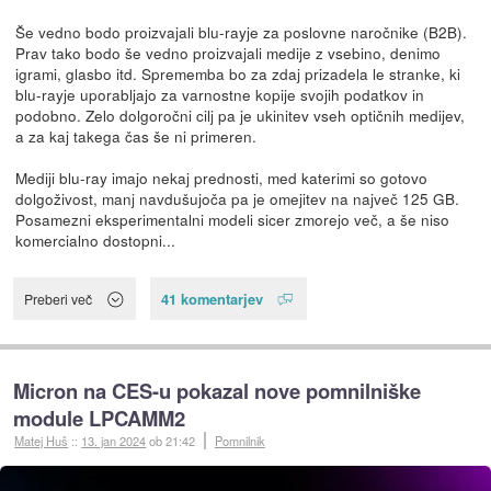
Še vedno bodo proizvajali blu-rayje za poslovne naročnike (B2B).
Prav tako bodo še vedno proizvajali medije z vsebino, denimo
igrami, glasbo itd. Sprememba bo za zdaj prizadela le stranke, ki
blu-rayje uporabljajo za varnostne kopije svojih podatkov in
podobno. Zelo dolgoročni cilj pa je ukinitev vseh optičnih medijev,
a za kaj takega čas še ni primeren.
Mediji blu-ray imajo nekaj prednosti, med katerimi so gotovo
dolgoživost, manj navdušujoča pa je omejitev na največ 125 GB.
Posamezni eksperimentalni modeli sicer zmorejo več, a še niso
komercialno dostopni...
41 komentarjev
Preberi več
Micron na CES-u pokazal nove pomnilniške
module LPCAMM2
Matej Huš
::
13. jan 2024
ob 21:42
Pomnilnik