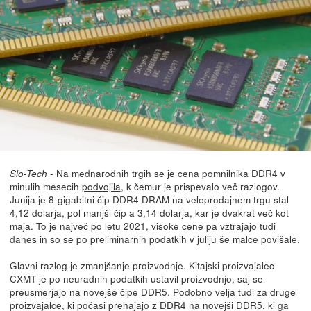
- Na mednarodnih trgih se je cena pomnilnika DDR4 v
Slo-Tech
minulih mesecih
podvojila
, k čemur je prispevalo več razlogov.
Junija je 8-gigabitni čip DDR4 DRAM na veleprodajnem trgu stal
4,12 dolarja, pol manjši čip a 3,14 dolarja, kar je dvakrat več kot
maja. To je največ po letu 2021, visoke cene pa vztrajajo tudi
danes in so se po preliminarnih podatkih v juliju še malce povišale.
Glavni razlog je zmanjšanje proizvodnje. Kitajski proizvajalec
CXMT je po neuradnih podatkih ustavil proizvodnjo, saj se
preusmerjajo na novejše čipe DDR5. Podobno velja tudi za druge
proizvajalce, ki počasi prehajajo z DDR4 na novejši DDR5, ki ga