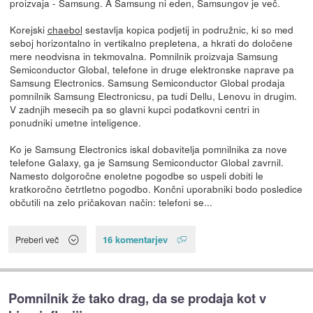
proizvaja - Samsung. A Samsung ni eden, Samsungov je več.
Korejski
chaebol
sestavlja kopica podjetij in podružnic, ki so med
seboj horizontalno in vertikalno prepletena, a hkrati do določene
mere neodvisna in tekmovalna. Pomnilnik proizvaja Samsung
Semiconductor Global, telefone in druge elektronske naprave pa
Samsung Electronics. Samsung Semiconductor Global prodaja
pomnilnik Samsung Electronicsu, pa tudi Dellu, Lenovu in drugim.
V zadnjih mesecih pa so glavni kupci podatkovni centri in
ponudniki umetne inteligence.
Ko je Samsung Electronics iskal dobavitelja pomnilnika za nove
telefone Galaxy, ga je Samsung Semiconductor Global zavrnil.
Namesto dolgoročne enoletne pogodbe so uspeli dobiti le
kratkoročno četrtletno pogodbo. Končni uporabniki bodo posledice
občutili na zelo pričakovan način: telefoni se...
16 komentarjev
Preberi več
Pomnilnik že tako drag, da se prodaja kot v