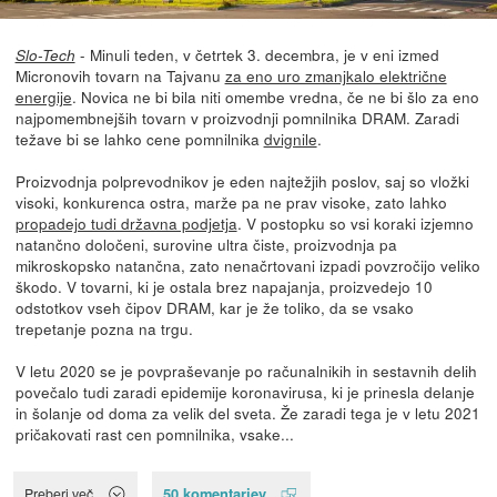
- Minuli teden, v četrtek 3. decembra, je v eni izmed
Slo-Tech
Micronovih tovarn na Tajvanu
za eno uro zmanjkalo električne
energije
. Novica ne bi bila niti omembe vredna, če ne bi šlo za eno
najpomembnejših tovarn v proizvodnji pomnilnika DRAM. Zaradi
težave bi se lahko cene pomnilnika
dvignile
.
Proizvodnja polprevodnikov je eden najtežjih poslov, saj so vložki
visoki, konkurenca ostra, marže pa ne prav visoke, zato lahko
propadejo tudi državna podjetja
. V postopku so vsi koraki izjemno
natančno določeni, surovine ultra čiste, proizvodnja pa
mikroskopsko natančna, zato nenačrtovani izpadi povzročijo veliko
škodo. V tovarni, ki je ostala brez napajanja, proizvedejo 10
odstotkov vseh čipov DRAM, kar je že toliko, da se vsako
trepetanje pozna na trgu.
V letu 2020 se je povpraševanje po računalnikih in sestavnih delih
povečalo tudi zaradi epidemije koronavirusa, ki je prinesla delanje
in šolanje od doma za velik del sveta. Že zaradi tega je v letu 2021
pričakovati rast cen pomnilnika, vsake...
50 komentarjev
Preberi več