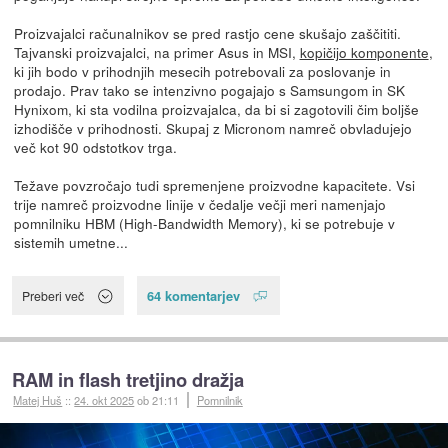
Proizvajalci računalnikov se pred rastjo cene skušajo zaščititi.
Tajvanski proizvajalci, na primer Asus in MSI,
kopičijo komponente
,
ki jih bodo v prihodnjih mesecih potrebovali za poslovanje in
prodajo. Prav tako se intenzivno pogajajo s Samsungom in SK
Hynixom, ki sta vodilna proizvajalca, da bi si zagotovili čim boljše
izhodišče v prihodnosti. Skupaj z Micronom namreč obvladujejo
več kot 90 odstotkov trga.
Težave povzročajo tudi spremenjene proizvodne kapacitete. Vsi
trije namreč proizvodne linije v čedalje večji meri namenjajo
pomnilniku HBM (High-Bandwidth Memory), ki se potrebuje v
sistemih umetne...
64 komentarjev
Preberi več
RAM in flash tretjino dražja
Matej Huš
::
24. okt 2025
ob 21:11
Pomnilnik