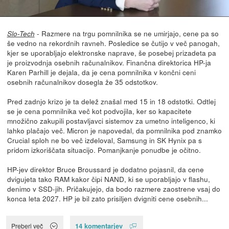
- Razmere na trgu pomnilnika se ne umirjajo, cene pa so
Slo-Tech
še vedno na rekordnih ravneh. Posledice se čutijo v več panogah,
kjer se uporabljajo elektronske naprave, še posebej prizadeta pa
je proizvodnja osebnih računalnikov. Finančna direktorica HP-ja
Karen Parhill je dejala, da je cena pomnilnika v končni ceni
osebnih računalnikov dosegla že 35 odstotkov.
Pred zadnjo krizo je ta delež znašal med 15 in 18 odstotki. Odtlej
se je cena pomnilnika več kot podvojila, ker so kapacitete
množično zakupili postavljavci sistemov za umetno inteligenco, ki
lahko plačajo več. Micron je napovedal, da pomnilnika pod znamko
Crucial sploh ne bo več izdeloval, Samsung in SK Hynix pa s
pridom izkoriščata situacijo. Pomanjkanje ponudbe je očitno.
HP-jev direktor Bruce Broussard je dodatno pojasnil, da cene
dvigujeta tako RAM kakor čipi NAND, ki se uporabljajo v flashu,
denimo v SSD-jih. Pričakujejo, da bodo razmere zaostrene vsaj do
konca leta 2027. HP je bil zato prisiljen dvigniti cene osebnih...
14 komentarjev
Preberi več