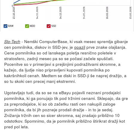
- Nemški ComputerBase, ki vsak mesec spremlja gibanje
Slo-Tech
cen pomnilnika, diskov in SSD-jev, je
opazil
prve znake olajšanja.
Cene pomnilnika so od lanskega poletja resnično poletele v
stratosfero, zadnji mesec pa so se počasi začele spuščati.
Pocenitve so v primerjavi s prejšnjimi podražitvami skromne, a
kažejo, da ljudje niso pripravljeni kupovati pomnilnika po
kakršnihkoli cenah. Medtem se diski in SSD-ji še naprej dražijo, a
so tu skoki cen precej manj ekstremni.
Ugotavljajo tudi, da so se na eBayu pojavili neznani prodajalci
pomnilnika, ki ga ponujajo tik pod tržnimi cenami. Sklepajo, da gre
za preprodajalce, ki so ob začetku rasti cen nakupili zaloge
pomnilnika, da bi jih pozneje prodali dražje - in to je sedaj.
Znižanja tržnih cen so sicer skromna, saj znašajo približno 10
odstotkov. Spomnimo, da je pomnilnik približno štirikrat dražji kot
pred pol leta.