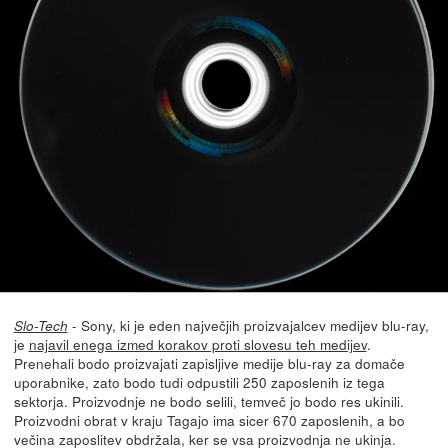
- Sony, ki je eden največjih proizvajalcev medijev blu-ray,
Slo-Tech
je
najavil enega izmed korakov proti slovesu teh medijev
.
Prenehali bodo proizvajati zapisljive medije blu-ray za domače
uporabnike, zato bodo tudi odpustili 250 zaposlenih iz tega
sektorja. Proizvodnje ne bodo selili, temveč jo bodo res ukinili.
Proizvodni obrat v kraju Tagajo ima sicer 670 zaposlenih, a bo
večina zaposlitev obdržala, ker se vsa proizvodnja ne ukinja.