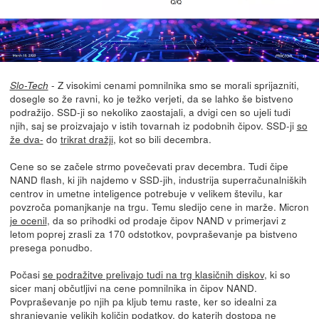
- Z visokimi cenami pomnilnika smo se morali sprijazniti,
Slo-Tech
dosegle so že ravni, ko je težko verjeti, da se lahko še bistveno
podražijo. SSD-ji so nekoliko zaostajali, a dvigi cen so ujeli tudi
njih, saj se proizvajajo v istih tovarnah iz podobnih čipov. SSD-ji
so
že dva-
do
trikrat dražji
, kot so bili decembra.
Cene so se začele strmo povečevati prav decembra. Tudi čipe
NAND flash, ki jih najdemo v SSD-jih, industrija superračunalniških
centrov in umetne inteligence potrebuje v velikem številu, kar
povzroča pomanjkanje na trgu. Temu sledijo cene in marže. Micron
je ocenil
, da so prihodki od prodaje čipov NAND v primerjavi z
letom poprej zrasli za 170 odstotkov, povpraševanje pa bistveno
presega ponudbo.
Počasi
se podražitve prelivajo tudi na trg klasičnih diskov
, ki so
sicer manj občutljivi na cene pomnilnika in čipov NAND.
Povpraševanje po njih pa kljub temu raste, ker so idealni za
shranjevanje velikih količin podatkov, do katerih dostopa ne