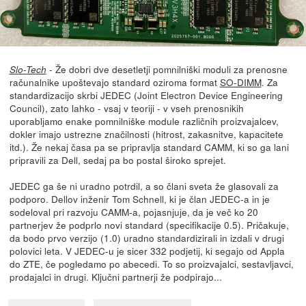
- Že dobri dve desetletji pomnilniški moduli za prenosne
Slo-Tech
računalnike upoštevajo standard oziroma format
SO-DIMM
. Za
standardizacijo skrbi JEDEC (Joint Electron Device Engineering
Council), zato lahko - vsaj v teoriji - v vseh prenosnikih
uporabljamo enake pomnilniške module različnih proizvajalcev,
dokler imajo ustrezne značilnosti (hitrost, zakasnitve, kapacitete
itd.). Že nekaj časa pa se pripravlja standard CAMM, ki so ga lani
pripravili za Dell, sedaj pa bo postal široko sprejet.
JEDEC ga še ni uradno potrdil, a so člani sveta že glasovali za
podporo. Dellov inženir Tom Schnell, ki je član JEDEC-a in je
sodeloval pri razvoju CAMM-a, pojasnjuje, da je več ko 20
partnerjev že podprlo novi standard (specifikacije 0.5). Pričakuje,
da bodo prvo verzijo (1.0) uradno standardizirali in izdali v drugi
polovici leta. V JEDEC-u je sicer 332 podjetij, ki segajo od Appla
do ZTE, če pogledamo po abecedi. To so proizvajalci, sestavljavci,
prodajalci in drugi. Ključni partnerji že podpirajo...