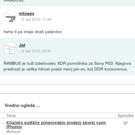
mtosev
::
3. apr 2010, 17:49
hehe ti pa imajo dosti patentov.
Jst
::
3. apr 2010, 20:41
RAMBUS je tudi izdelovalec XDR pomnilnika za Sony PS3. Njegova
prednost je velika hitrost preko manj pin-ov, kot DDR konkurenca.
Vredno ogleda ...
Tema
Sporočila
»
Kitajsko sodišče prepovedalo prodajo skoraj vseh
37
iPhonov
McHusch