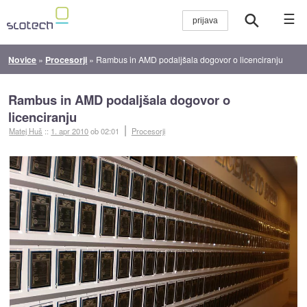
☰
Novice
»
Procesorji
»
Rambus in AMD podaljšala dogovor o licenciranju
Rambus in AMD podaljšala dogovor o
licenciranju
Matej Huš
::
1. apr 2010
ob 02:01
Procesorji