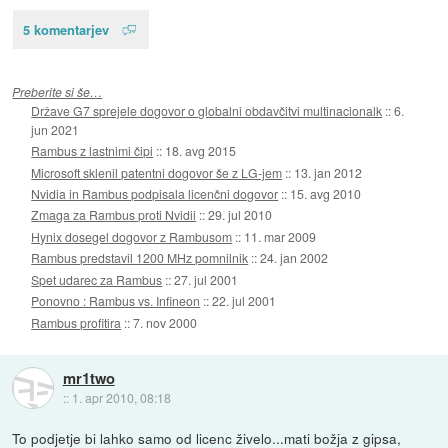
5 komentarjev
Preberite si še…
Države G7 sprejele dogovor o globalni obdavčitvi multinacionalk
::
6.
jun 2021
Rambus z lastnimi čipi
::
18. avg 2015
Microsoft sklenil patentni dogovor še z LG-jem
::
13. jan 2012
Nvidia in Rambus podpisala licenčni dogovor
::
15. avg 2010
Zmaga za Rambus proti Nvidii
::
29. jul 2010
Hynix dosegel dogovor z Rambusom
::
11. mar 2009
Rambus predstavil 1200 MHz pomnilnik
::
24. jan 2002
Spet udarec za Rambus
::
27. jul 2001
Ponovno : Rambus vs. Infineon
::
22. jul 2001
Rambus profitira
::
7. nov 2000
mr1two
::
1. apr 2010, 08:18
To podjetje bi lahko samo od licenc živelo...mati božja z gipsa,