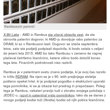
Rambusovi patenti
- AMD in Rambus
sta včeraj objavila vest
, da sta
X-Bit Labs
obnovila patentni dogovor, ki AMD-ju dovoljuje rabo patentov za
DRAM, ki so v Rambusovi lasti. Dogovor se izteče septembra
letos, zato sta podjetji podpisali dopolnila, ki bodo ostala v veljavi
do jeseni leta 2015. AMD bo tako Rambusu v zameno še naprej
plačeval četrtletno licenčnino, katere višino bodo določili konec
tega leta. Finančnih podrobnosti niso razkrili.
Rambus je v patentnem svetu znano podjetje, ki je svoj čas razvilo
in tržilo
RDRAM
. Na njem se je v 90. letih prejšnjega stoletja
pošteno opekel Intel, ki je podpisal pogodbo o ekskluzivni uporabi
tega pomnilnika, ki se je izkazal kot predrag in prepočasen. Poleg
tega je Rambus, nekateri pravijo tudi z zlorabo svojega položaja v
JEDEC-u,
razvil in patentiral vrsto pomnilnikov
, tako da se danes z
mnogo podjetji bodisi toži (Nvidia) bodisi od njih pobira licenčnine.