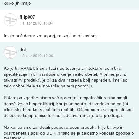
kolko jih imajo
filip007
::
1. apr 2010, 10:04
Imajo pač denar za naprej, razvoj tud ni zastonj...
Jst
::
3. apr 2010, 13:06
Ko je bil RAMBUS še v fazi načrtovanja arhitekture, sem bral
specifikacije in bil navdušen, ker je veliko obetal. V primerjavi z
takratnimi produkti, je bil za dva razreda bolj napreden. Imeli so
zelo dobre ideje za inovacije na tem področju.
Potem pa zgodbe nisem več spremljal, ampak očitno niso mogli
doseči želenih specifikacij, kar je pomenilo, da zadeva ne bo (ni
bila) tako hitra kot v začetnih načrtih. Očitno so morali sprejeti tudi
določene kompromise ter tudi izdelava rama je bila predraga.
Na koncu smo žal dobili podpovprečen produkt, ki je bil p/p in
cost/benefit slabši od DDR in tako se je žalostno končala zgodba o
RAMBUSu.