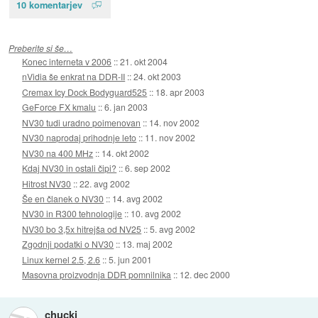
10 komentarjev
Preberite si še…
Konec interneta v 2006
::
21. okt 2004
nVidia še enkrat na DDR-II
::
24. okt 2003
Cremax Icy Dock Bodyguard525
::
18. apr 2003
GeForce FX kmalu
::
6. jan 2003
NV30 tudi uradno poimenovan
::
14. nov 2002
NV30 naprodaj prihodnje leto
::
11. nov 2002
NV30 na 400 MHz
::
14. okt 2002
Kdaj NV30 in ostali čipi?
::
6. sep 2002
Hitrost NV30
::
22. avg 2002
Še en članek o NV30
::
14. avg 2002
NV30 in R300 tehnologije
::
10. avg 2002
NV30 bo 3,5x hitrejša od NV25
::
5. avg 2002
Zgodnji podatki o NV30
::
13. maj 2002
Linux kernel 2.5, 2.6
::
5. jun 2001
Masovna proizvodnja DDR pomnilnika
::
12. dec 2000
chucki