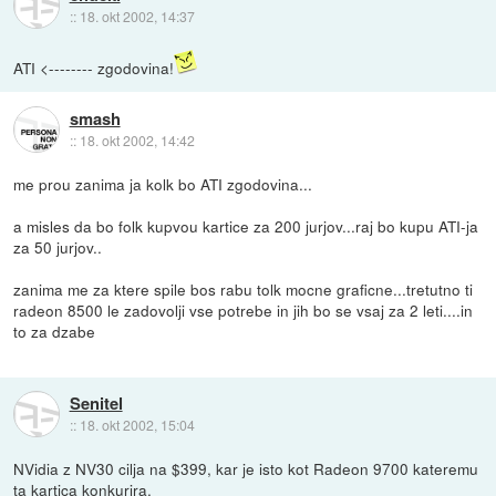
::
18. okt 2002, 14:37
ATI <-------- zgodovina!
smash
::
18. okt 2002, 14:42
me prou zanima ja kolk bo ATI zgodovina...
a misles da bo folk kupvou kartice za 200 jurjov...raj bo kupu ATI-ja
za 50 jurjov..
zanima me za ktere spile bos rabu tolk mocne graficne...tretutno ti
radeon 8500 le zadovolji vse potrebe in jih bo se vsaj za 2 leti....in
to za dzabe
Senitel
::
18. okt 2002, 15:04
NVidia z NV30 cilja na $399, kar je isto kot Radeon 9700 kateremu
ta kartica konkurira.