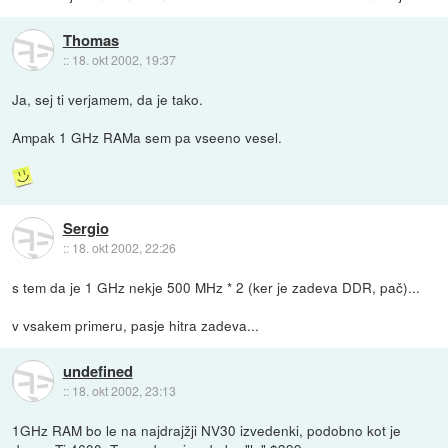
Thomas
::
18. okt 2002, 19:37
Ja, sej ti verjamem, da je tako.
Ampak 1 GHz RAMa sem pa vseeno vesel.
Sergio
::
18. okt 2002, 22:26
s tem da je 1 GHz nekje 500 MHz * 2 (ker je zadeva DDR, pač)...
v vsakem primeru, pasje hitra zadeva...
undefined
::
18. okt 2002, 23:13
1GHz RAM bo le na najdrajžji NV30 izvedenki, podobno kot je