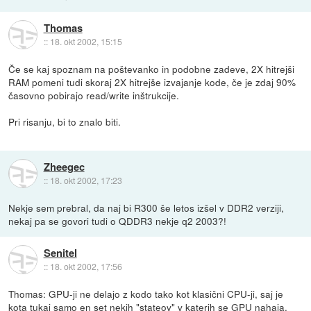
Thomas
::
18. okt 2002, 15:15
Če se kaj spoznam na poštevanko in podobne zadeve, 2X hitrejši
RAM pomeni tudi skoraj 2X hitrejše izvajanje kode, če je zdaj 90%
časovno pobirajo read/write inštrukcije.
Pri risanju, bi to znalo biti.
Zheegec
::
18. okt 2002, 17:23
Nekje sem prebral, da naj bi R300 še letos izšel v DDR2 verziji,
nekaj pa se govori tudi o QDDR3 nekje q2 2003?!
Senitel
::
18. okt 2002, 17:56
Thomas: GPU-ji ne delajo z kodo tako kot klasični CPU-ji, saj je
kota tukaj samo en set nekih "stateov" v katerih se GPU nahaja.