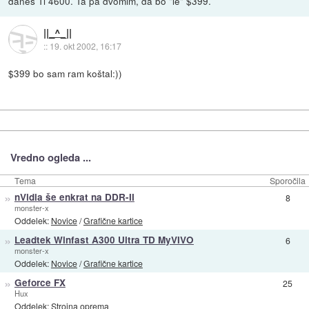
danes Ti 4600. Ta pa dvomim, da bo "le" $399.
||_^_||
::
19. okt 2002, 16:17
$399 bo sam ram koštal:))
Vredno ogleda ...
Tema
Sporočila
»
nVidia še enkrat na DDR-II
8
monster-x
Oddelek:
Novice
/
Grafične kartice
»
Leadtek Winfast A300 Ultra TD MyVIVO
6
monster-x
Oddelek:
Novice
/
Grafične kartice
»
Geforce FX
25
Hux
Oddelek:
Strojna oprema