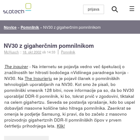
☰
Novice
»
Pomnilnik
»
NV30 z gigaherčnim pomnilnikom
NV30 z gigaherčnim pomnilnikom
McHusch
::
18. okt 2002
ob 14:33
Pomnilnik
- Na internetu se pojavlja vedno več špekulacij o
The inquirer
značilnostih ter hitrosti bodočega nVidiinega paradnega konja -
NV30. Na
The Inqurierju
se je pojavil članek o pomnilniških
tehnologijah uporabljanih na NV30. Kot smo že pisali, bo
pomnilniški vmesnik 128 bitni, nove informacije pa so, da bo NV30
uporabljal DDR-II pomnilnik, ki bo, tokrat prvič v zgodovini, tiktakal
na celem gigahertzu. Seveda se postavlja vprašanje, kdo bo uspel
dobavljati masovne količine tako hitrega pomnilnika. Zaenkrat se
omenja le podjetje Samsung, ki pravi, da bo začelo z masovno
proizvodnjo gigahertznih DDR-II pomnilniških čipov v prvem
četrtletju prihodnjega leta.
Klik!