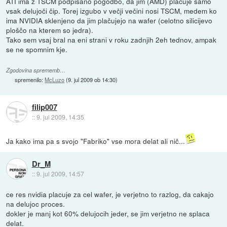
ATI ima z TSCM podpisano pogodbo, da jim (AMD) plačuje samo
vsak delujoči čip. Torej izgubo v večji večini nosi TSCM, medem ko
ima NVIDIA sklenjeno da jim plačujejo na wafer (celotno silicijevo
ploščo na kterem so jedra).
Tako sem vsaj bral na eni strani v roku zadnjih 2eh tednov, ampak
se ne spomnim kje.
Zgodovina sprememb…
spremenilo:
McLuzo
(
9. jul 2009 ob 14:30
)
filip007
::
9. jul 2009, 14:35
Ja kako ima pa s svojo "Fabriko" vse mora delat ali nič...
Dr_M
::
9. jul 2009, 14:57
ce res nvidia placuje za cel wafer, je verjetno to razlog, da cakajo
na delujoc proces.
dokler je manj kot 60% delujocih jeder, se jim verjetno ne splaca
delat.