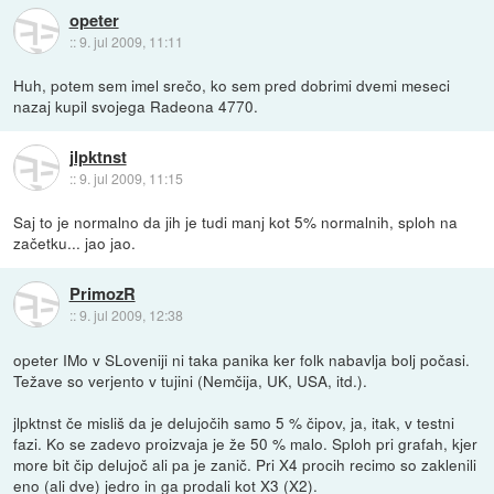
opeter
::
9. jul 2009, 11:11
Huh, potem sem imel srečo, ko sem pred dobrimi dvemi meseci
nazaj kupil svojega Radeona 4770.
jlpktnst
::
9. jul 2009, 11:15
Saj to je normalno da jih je tudi manj kot 5% normalnih, sploh na
začetku... jao jao.
PrimozR
::
9. jul 2009, 12:38
opeter IMo v SLoveniji ni taka panika ker folk nabavlja bolj počasi.
Težave so verjento v tujini (Nemčija, UK, USA, itd.).
jlpktnst če misliš da je delujočih samo 5 % čipov, ja, itak, v testni
fazi. Ko se zadevo proizvaja je že 50 % malo. Sploh pri grafah, kjer
more bit čip delujoč ali pa je zanič. Pri X4 procih recimo so zaklenili
eno (ali dve) jedro in ga prodali kot X3 (X2).