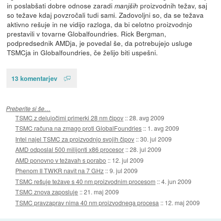
in poslabšati dobre odnose zaradi
proizvodnih težav, saj
manjših
so težave kdaj povzročali tudi sami. Zadovoljni so, da se težava
aktivno rešuje in ne vidijo razloga, da bi celotno proizvodnjo
prestavili v tovarne Globalfoundries. Rick Bergman,
podpredsednik AMDja, je povedal še, da potrebujejo usluge
TSMCja in Globalfoundries, če želijo biti uspešni.
13 komentarjev
Preberite si še…
TSMC z delujočimi primerki 28 nm čipov
::
28. avg 2009
TSMC računa na zmago proti GlobalFoundries
::
1. avg 2009
Intel najel TSMC za proizvodnjo svojih čipov
::
30. jul 2009
AMD odposlal 500 milijonti x86 procesor
::
28. jul 2009
AMD ponovno v težavah s porabo
::
12. jul 2009
Phenom II TWKR navit na 7 GHz
::
9. jul 2009
TSMC rešuje težave s 40 nm proizvodnim procesom
::
4. jun 2009
TSMC znova zaposluje
::
21. maj 2009
TSMC pravzaprav nima 40 nm proizvodnega procesa
::
12. maj 2009