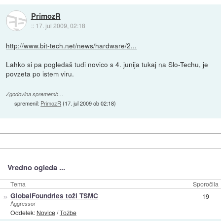
PrimozR
::
17. jul 2009, 02:18
http://www.bit-tech.net/news/hardware/2...
Lahko si pa pogledaš tudi novico s 4. junija tukaj na Slo-Techu, je
povzeta po istem viru.
Zgodovina sprememb…
spremenil:
PrimozR
(
17. jul 2009 ob 02:18
)
Vredno ogleda ...
Tema
Sporočila
»
GlobalFoundries toži TSMC
19
Aggressor
Oddelek:
Novice
/
Tožbe