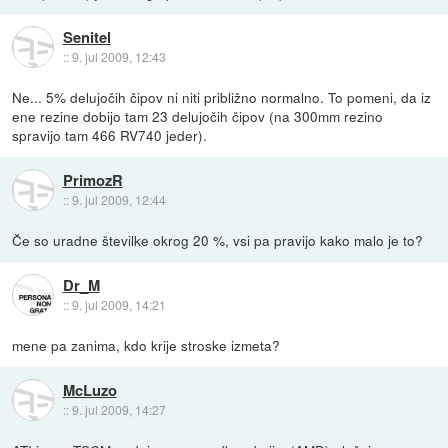
Senitel
::
9. jul 2009, 12:43
Ne... 5% delujočih čipov ni niti približno normalno. To pomeni, da iz
ene rezine dobijo tam 23 delujočih čipov (na 300mm rezino
spravijo tam 466 RV740 jeder).
PrimozR
::
9. jul 2009, 12:44
Če so uradne številke okrog 20 %, vsi pa pravijo kako malo je to?
Dr_M
::
9. jul 2009, 14:21
mene pa zanima, kdo krije stroske izmeta?
McLuzo
::
9. jul 2009, 14:27