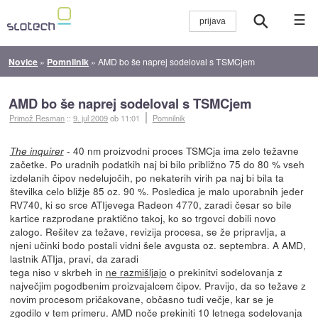
☰
Novice
»
Pomnilnik
»
AMD bo še naprej sodeloval s TSMCjem
AMD bo še naprej sodeloval s TSMCjem
Primož Resman
::
9. jul 2009
ob 11:01
Pomnilnik
- 40 nm proizvodni proces TSMCja ima zelo težavne
The inquirer
začetke. Po uradnih podatkih naj bi bilo približno 75 do 80 % vseh
izdelanih čipov nedelujočih, po nekaterih virih pa naj bi bila ta
številka celo bližje 85 oz. 90 %. Posledica je malo uporabnih jeder
RV740, ki so srce ATIjevega Radeon 4770, zaradi česar so bile
kartice razprodane praktično takoj, ko so trgovci dobili novo
zalogo. Rešitev za težave, revizija procesa, se že pripravlja, a
njeni učinki bodo postali vidni šele avgusta oz. septembra.
A AMD,
lastnik ATIja, pravi, da zaradi
tega niso v skrbeh in
ne razmišljajo
o prekinitvi sodelovanja z
največjim pogodbenim proizvajalcem čipov. Pravijo, da so težave z
novim procesom pričakovane, občasno tudi večje, kar se je
zgodilo v tem primeru. AMD noče prekiniti 10 letnega sodelovanja