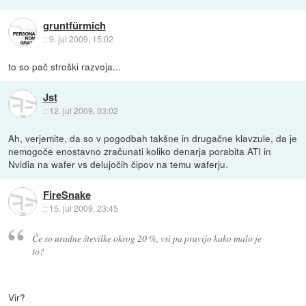
gruntfürmich
::
9. jul 2009, 15:02
to so pač stroški razvoja...
Jst
::
12. jul 2009, 03:02
Ah, verjemite, da so v pogodbah takšne in drugačne klavzule, da je
nemogoče enostavno zračunati koliko denarja porabita ATI in
Nvidia na wafer vs delujočih čipov na temu waferju.
FireSnake
::
15. jul 2009, 23:45
Če so uradne številke okrog 20 %, vsi pa pravijo kako malo je
to?
Vir?