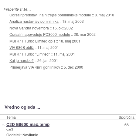
Preberite si še…
Corsair predstavil najhitrejše pomnilniške module
::
8. maj 2010
Analiza nastavitev pomnilnika
::
18. maj 2003
Nova Sandra novembra
::
15. okt 2002
Corsair napoveduje PC3000 module
::
28. mar 2002
MSI K7T Turbo Limited opis
::
18. maj 2001
VIA 686B obliž
::
11. maj 2001
MSI K7T Turbo "Limited"
::
11. maj 2001
Kaj je narobe?
::
26. jan 2001
Primerjava VIA 4in1 gonilnikov
::
5. dec 2000
Vredno ogleda ...
Tema
Sporočila
»
C2D E8600 max.temp
66
car3
Oddelek:
Navijanje