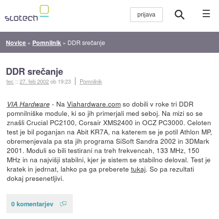
☰
Novice
»
Pomnilnik
»
DDR srečanje
DDR srečanje
tec
::
27. feb 2002
ob 19:23
Pomnilnik
- Na
Viahardware.com
so dobili v roke tri DDR
VIA Hardware
pomnilniške module, ki so jih primerjali med seboj. Na mizi so se
znašli Crucial PC2100, Corsair XMS2400 in OCZ PC3000. Celoten
test je bil poganjan na Abit KR7A, na katerem se je potil Athlon MP,
obremenjevala pa sta jih programa SiSoft Sandra 2002 in 3DMark
2001. Moduli so bili testirani na treh frekvencah, 133 MHz, 150
MHz in na najvišji stabilni, kjer je sistem se stabilno deloval. Test je
kratek in jedrnat, lahko pa ga preberete
tukaj
. So pa rezultati
dokaj presenetljivi.
0 komentarjev