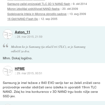
Samsung začel proizvajati TLC 3D V-NAND flash
::
9. okt 2014
Micron izboljšal vzdržljivost NAND-flasha
::
20. okt 2009
Sodelovanje Intela in Microna obrodilo sadove
::
13. avg 2009
16 Gbit NAND Flash čip
::
12. sep 2005
Aston_11
::
28. mar 2015, 21:59
Medtem ko je Samsung tja stlačil tri (TLC), se je Samsung
odločil za dva.
Mhm. Dokaj logično.
HPME
::
29. mar 2015, 00:51
Samsung je imel težave z 840 EVO serijo ker so želeli znižati ceno
proizvodnje vendar obdržati ceno izdelka in uporabili 19nm TLC
NAND. Zdaj ko ima konkurenco v 3D NAND trgu bodo nižje cene
SSD-jev.