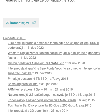
29 komentarjev
Preberite si še…
ZDA omejile prodajo ameriške tehnologije še 36 podjetijem, SSD-ji
bodo dražji
::
16. dec 2022
Western Digital zaradi kontaminacije izgubil 6,5 milijarde gigabajtov
flasha
::
11. feb 2022
Micron predstavil 176-slojni 3D NAND čip
::
13. nov 2020
Intel predstavil grafične čipe Ponte Vecchio za umetno inteligenco in
superračunalnike
::
19. nov 2019
Prihajajo dostopni 4-TB SSD-ji
::
7. avg 2018
Samsung prehitel Intel
::
31. jan 2018
ARM-jevi preizkusni čipi v 10 nm
::
21. maj 2016
Najprostornejši 2,5-palčni pogon na svetu je SSD
::
15. avg 2015
Konec razvoja navadnega pomnilnika NAND flash
::
6. avg 2015
Toshiba in SanDisk pripravila 3D-čipe z 256 Gb
::
4. avg 2015
Intel predstavlja 3D pomnilnik
::
25. nov 2014