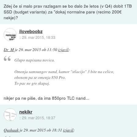
Zdej če si malo prav razlagam se bo dalo že letos (v Q4) dobit 1TB
SSD (budget varianta) za "dokaj normalne pare (recimo 200€
nekje)?
iloveboobz
::
29. mar 2015, 18:33
Dr_M
je
29. mar 2015 ob 11:50
izjavil
:
Glupo napisana novica.
Omenja samsungov nand, kamor "stlacijo" 3 bite na celico,
obenem pa se omenja 850 Pro.
To pac ne gre skupaj.
nikjer pa ne piše, da ima 850pro TLC nand...
nekikr
::
29. mar 2015, 18:37
Qushaak
je
29. mar 2015 ob 18:31
izjavil
: