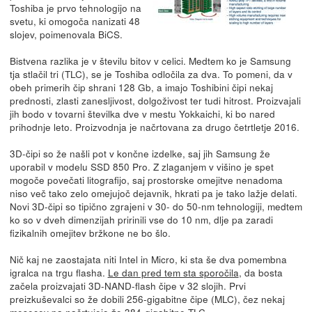
Toshiba je prvo tehnologijo na
svetu, ki omogoča nanizati 48
slojev, poimenovala BiCS.
Bistvena razlika je v številu bitov v celici. Medtem ko je Samsung
tja stlačil tri (TLC), se je Toshiba odločila za dva. To pomeni, da v
obeh primerih čip shrani 128 Gb, a imajo Toshibini čipi nekaj
prednosti, zlasti zanesljivost, dolgoživost ter tudi hitrost. Proizvajali
jih bodo v tovarni številka dve v mestu Yokkaichi, ki bo nared
prihodnje leto. Proizvodnja je načrtovana za drugo četrtletje 2016.
3D-čipi so že našli pot v končne izdelke, saj jih Samsung že
uporabil v modelu SSD 850 Pro. Z zlaganjem v višino je spet
mogoče povečati litografijo, saj prostorske omejitve nenadoma
niso več tako zelo omejujoč dejavnik, hkrati pa je tako lažje delati.
Novi 3D-čipi so tipično zgrajeni v 30- do 50-nm tehnologiji, medtem
ko so v dveh dimenzijah pririnili vse do 10 nm, dlje pa zaradi
fizikalnih omejitev bržkone ne bo šlo.
Nič kaj ne zaostajata niti Intel in Micro, ki sta še dva pomembna
igralca na trgu flasha.
Le dan pred tem sta sporočila
, da bosta
začela proizvajati 3D-NAND-flash čipe v 32 slojih. Prvi
preizkuševalci so že dobili 256-gigabitne čipe (MLC), čez nekaj
mesecev pa načrtujejo že 384-gigabitne TLC.