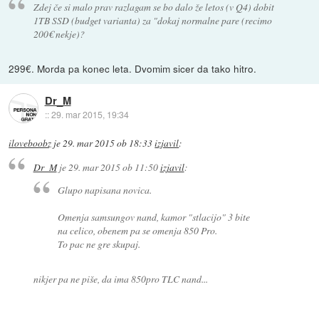
Zdej če si malo prav razlagam se bo dalo že letos (v Q4) dobit
1TB SSD (budget varianta) za "dokaj normalne pare (recimo
200€ nekje)?
299€. Morda pa konec leta. Dvomim sicer da tako hitro.
Dr_M
::
29. mar 2015, 19:34
iloveboobz
je
29. mar 2015 ob 18:33
izjavil
:
Dr_M
je
29. mar 2015 ob 11:50
izjavil
:
Glupo napisana novica.
Omenja samsungov nand, kamor "stlacijo" 3 bite
na celico, obenem pa se omenja 850 Pro.
To pac ne gre skupaj.
nikjer pa ne piše, da ima 850pro TLC nand...