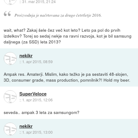
::
31. mar 2015, 21:24
Proizvodnja je načrtovana za drugo četrtletje 2016.
wait, what? Zakaj šele čez več kot leto? Leto pa pol do prvih
izdelkov? Torej so sedaj nekje na ravni razvoja, kot je bil samsung
daljnega (za SSD) leta 2013?
nekikr
::
1. apr 2015, 08:59
Ampak res. Amaterji. Mislim, kako težko je pa sestaviti 48-slojen,
3D, consumer grade, mass production, pomnilnik?! Hold my beer.
SuperVeloce
::
1. apr 2015, 12:06
seveda.. ampak 3 leta za samsungom?
nekikr
::
1. apr 2015, 13:00