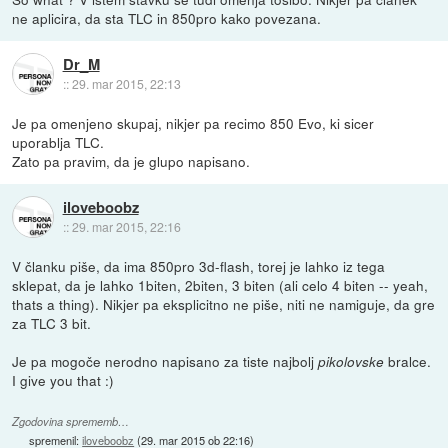
ne aplicira, da sta TLC in 850pro kako povezana.
Dr_M
::
29. mar 2015, 22:13
Je pa omenjeno skupaj, nikjer pa recimo 850 Evo, ki sicer
uporablja TLC.
Zato pa pravim, da je glupo napisano.
iloveboobz
::
29. mar 2015, 22:16
V članku piše, da ima 850pro 3d-flash, torej je lahko iz tega
sklepat, da je lahko 1biten, 2biten, 3 biten (ali celo 4 biten -- yeah,
thats a thing). Nikjer pa eksplicitno ne piše, niti ne namiguje, da gre
za TLC 3 bit.
Je pa mogoče nerodno napisano za tiste najbolj
bralce.
pikolovske
I give you that :)
Zgodovina sprememb…
spremenil:
iloveboobz
(
29. mar 2015 ob 22:16
)