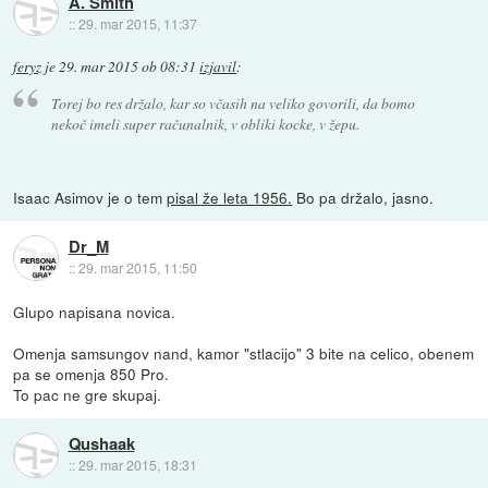
A. Smith
::
29. mar 2015, 11:37
feryz
je
29. mar 2015 ob 08:31
izjavil
:
Torej bo res držalo, kar so včasih na veliko govorili, da bomo
nekoč imeli super računalnik, v obliki kocke, v žepu.
Isaac Asimov je o tem
pisal že leta 1956.
Bo pa držalo, jasno.
Dr_M
::
29. mar 2015, 11:50
Glupo napisana novica.
Omenja samsungov nand, kamor "stlacijo" 3 bite na celico, obenem
pa se omenja 850 Pro.
To pac ne gre skupaj.
Qushaak
::
29. mar 2015, 18:31