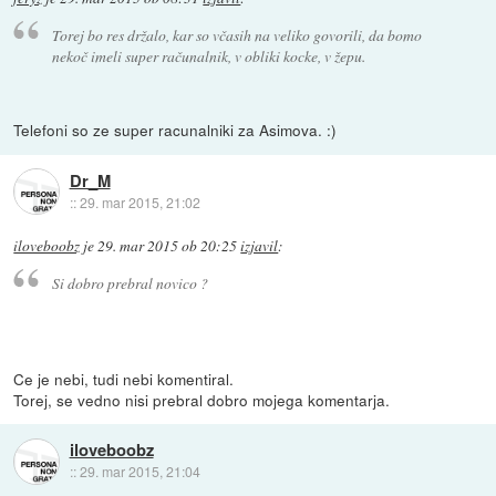
Torej bo res držalo, kar so včasih na veliko govorili, da bomo
nekoč imeli super računalnik, v obliki kocke, v žepu.
Telefoni so ze super racunalniki za Asimova. :)
Dr_M
::
29. mar 2015, 21:02
iloveboobz
je
29. mar 2015 ob 20:25
izjavil
:
Si dobro prebral novico ?
Ce je nebi, tudi nebi komentiral.
Torej, se vedno nisi prebral dobro mojega komentarja.
iloveboobz
::
29. mar 2015, 21:04