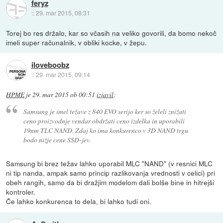
feryz
::
29. mar 2015, 08:31
Torej bo res držalo, kar so včasih na veliko govorili, da bomo nekoč
imeli super računalnik, v obliki kocke, v žepu.
iloveboobz
::
29. mar 2015, 09:14
HPME
je
29. mar 2015 ob 00:51
izjavil
:
Samsung je imel težave z 840 EVO serijo ker so želeli znižati
ceno proizvodnje vendar obdržati ceno izdelka in uporabili
19nm TLC NAND. Zdaj ko ima konkurenco v 3D NAND trgu
bodo nižje cene SSD-jev.
Samsung bi brez težav lahko uporabil MLC "NAND" (v resnici MLC
ni tip nanda, ampak samo princip razlikovanja vrednosti v celici) pri
obeh rangih, samo da bi dražjim modelom dali bolše bine in hitrejši
kontroler.
Če lahko konkurenca to dela, bi lahko tudi oni.