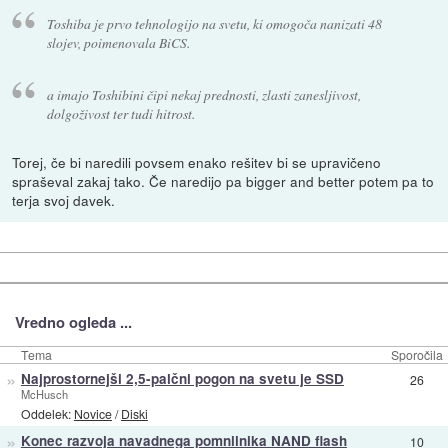
Toshiba je prvo tehnologijo na svetu, ki omogoča nanizati 48
slojev, poimenovala BiCS.
a imajo Toshibini čipi nekaj prednosti, zlasti zanesljivost,
dolgoživost ter tudi hitrost.
Torej, če bi naredili povsem enako rešitev bi se upravičeno
spraševal zakaj tako. Če naredijo pa bigger and better potem pa to
terja svoj davek.
Vredno ogleda ...
Tema
Sporočila
»
Najprostornejši 2,5-palčni pogon na svetu je SSD
26
McHusch
Oddelek:
Novice
/
Diski
»
Konec razvoja navadnega pomnilnika NAND flash
10