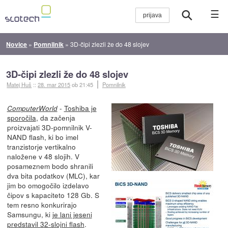
☰
Novice
»
Pomnilnik
»
3D-čipi zlezli že do 48 slojev
3D-čipi zlezli že do 48 slojev
Matej Huš
::
28. mar 2015
ob 21:45
Pomnilnik
-
Toshiba je
ComputerWorld
sporočila
, da začenja
proizvajati 3D-pomnilnik V-
NAND flash, ki bo imel
tranzistorje vertikalno
naložene v 48 slojih. V
posameznem bodo shranili
dva bita podatkov (MLC), kar
jim bo omogočilo izdelavo
čipov s kapaciteto 128 Gb. S
tem resno konkurirajo
Samsungu, ki
je lani jeseni
predstavil 32-slojni flash
.