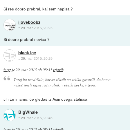
Si res dobro prebral, kaj sem napisal?
iloveboobz
::
29. mar 2015, 20:25
Si dobro prebral novico ?
black ice
::
29. mar 2015, 20:29
feryz
je
29. mar 2015 ob 08:31
izjavil
:
Torej bo res držalo, kar so včasih na veliko govorili, da bomo
nekoč imeli super računalnik, v obliki kocke, v žepu.
Jih že imamo, če gledaš iz Asimovega stališča.
BigWhale
::
29. mar 2015, 20:46
feryz
je
29. mar 2015 ob 08:31
izjavil
: