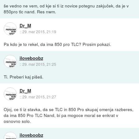
še vedno ne vem, od kje si ti iz novice potegnu zakjuček, da je v
850pro tlc nand. Res nwm.
Dr_M
::
29. mar 2015, 21:19
Pa kdo je to rekel, da ima 850 pro TLC? Prosim pokazi.
iloveboobz
::
29. mar 2015, 21:25
Ti. Preberi kaj pišeš.
Dr_M
::
29. mar 2015, 21:27
Ojoj, ce ti iz stavka, da se TLC in 850 Pro skupaj omenja razberes,
da ima 850 Pro TLC Nand, bi pa mogoce moral se enkrat v
osnovno solo.
iloveboobz