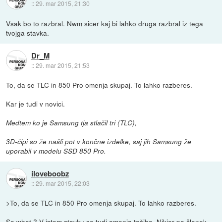
::
29. mar 2015, 21:30
Vsak bo to razbral. Nwm sicer kaj bi lahko druga razbral iz tega
tvojga stavka.
Dr_M
::
29. mar 2015, 21:53
To, da se TLC in 850 Pro omenja skupaj. To lahko razberes.
Kar je tudi v novici.
Medtem ko je Samsung tja stlačil tri (TLC),
3D-čipi so že našli pot v končne izdelke, saj jih Samsung že
uporabil v modelu SSD 850 Pro.
iloveboobz
::
29. mar 2015, 22:03
>To, da se TLC in 850 Pro omenja skupaj. To lahko razberes.
So what ? V istem stavku se tudi omenja tošibo. Nikjer pa članek