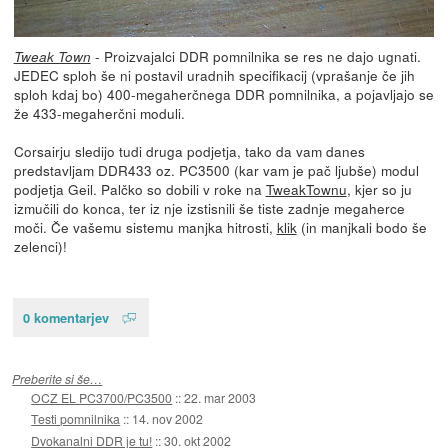
- Proizvajalci DDR pomnilnika se res ne dajo ugnati.
Tweak Town
JEDEC sploh še ni postavil uradnih specifikacij (vprašanje če jih
sploh kdaj bo) 400-megaherčnega DDR pomnilnika, a pojavljajo se
že 433-megaherčni moduli.
Corsairju sledijo tudi druga podjetja, tako da vam danes
predstavljam DDR433 oz. PC3500 (kar vam je pač ljubše) modul
podjetja Geil. Palčko so dobili v roke na
TweakTownu
, kjer so ju
izmučili do konca, ter iz nje izstisnili še tiste zadnje megaherce
moči. Če vašemu sistemu manjka hitrosti,
klik
(in manjkali bodo še
zelenci)!
0 komentarjev
Preberite si še…
OCZ EL PC3700/PC3500
::
22. mar 2003
Testi pomnilnika
::
14. nov 2002
Dvokanalni DDR je tu!
::
30. okt 2002