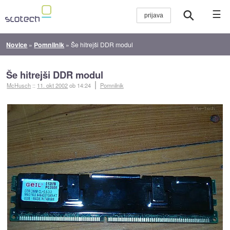
☰
Novice
»
Pomnilnik
»
Še hitrejši DDR modul
Še hitrejši DDR modul
McHusch
::
11. okt 2002
ob 14:24
Pomnilnik