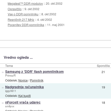
Megatest™ DDR modulov
::
20. okt 2002
Opravičilo
::
9. okt 2002
Vse o DDR pomnilniku
::
8. okt 2002
Resničnih 217 MHz
::
4. okt 2002
Pocenitev DDR pomnilnika
::
11. maj 2001
Vredno ogleda ...
Tema
Sporočila
»
Samsung z 'DDR' flash pomnilnikom
21
PrimozR
Oddelek:
Novice
/
Pomnilnik
»
Nadgradnja računalnika
19
iggy0611
Oddelek:
Kaj kupiti
»
nForceII vrača udarec
18
smilyxx
Oddelek:
Novice
/
Pomnilnik