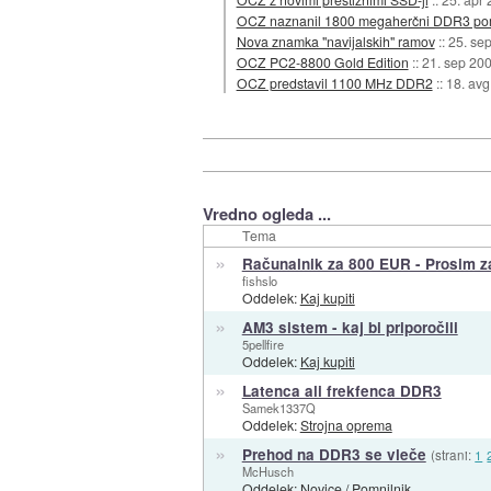
OCZ naznanil 1800 megaherčni DDR3 pom
Nova znamka "navijalskih" ramov
::
25. se
OCZ PC2-8800 Gold Edition
::
21. sep 20
OCZ predstavil 1100 MHz DDR2
::
18. avg
Vredno ogleda ...
Tema
»
Računalnik za 800 EUR - Prosim z
fishslo
Oddelek:
Kaj kupiti
»
AM3 sistem - kaj bi priporočili
5pellfire
Oddelek:
Kaj kupiti
»
Latenca ali frekfenca DDR3
Samek1337Q
Oddelek:
Strojna oprema
»
Prehod na DDR3 se vleče
(strani:
1
McHusch
Oddelek:
Novice
/
Pomnilnik