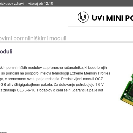
eizkusov zdravil
::
včeraj ob 12:10
vimi pomnilniškimi moduli
oduli
skih pomnilniških modulov za prenosne računalnike, ki bodo iz njih
j so ponosni na podporo Intelovi tehnologiji
Extreme Memory Profiles
ega, v prenosnem svetu pa je redkejša. Predstavljeni moduli OCZ
 ali v štirigigabajtnem paketu. Za delovanje potrebujejo 1,6 V
Hz znašajo CL6 6-6-16. Podatkov o ceni še ni, garancija pa je kot
 2009