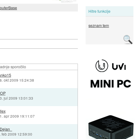
puterBase
Hitre funkcije
seznam tem
adnje sporočilo
anko15
6. okt 2009 15:24:38
TOP
0. jul 2009 13:01:33
llex
1. apr 2009 19:11:07
Dejan_
. feb 2009 12:59:00