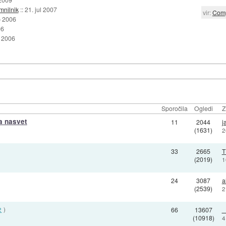
nilnik
::
21. jul 2007
vir:
Com
p 2006
06
 2006
Sporočila
Ogledi
Z
a nasvet
11
2044
j
(1631)
2
33
2665
(2019)
1
24
3087
a
(2539)
2
2
)
66
13607
_
(10918)
4