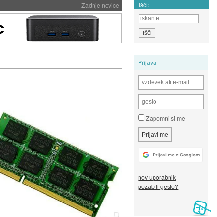
Išči:
Zadnje novice
Prijava
Zapomni si me
nov uporabnik
pozabili geslo?