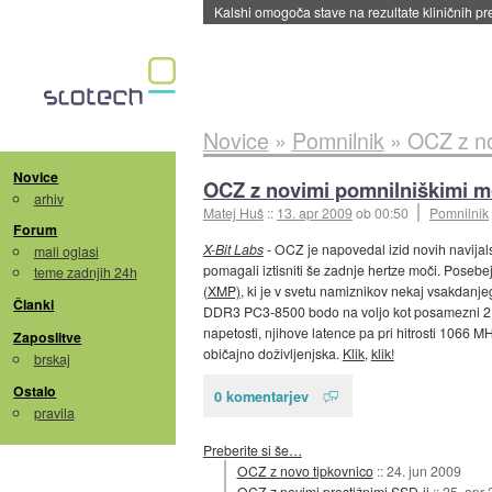
Kalshi omogoča stave na rezultate kliničnih pr
Novice
»
Pomnilnik
»
OCZ z no
Novice
OCZ z novimi pomnilniškimi m
arhiv
Matej Huš
::
13. apr 2009
ob 00:50
Pomnilnik
Forum
X-Bit Labs
- OCZ je napovedal izid novih navijal
mali oglasi
pomagali iztisniti še zadnje hertze moči. Posebe
teme zadnjih 24h
(XMP)
, ki je v svetu namiznikov nekaj vsakdanj
Članki
DDR3 PC3-8500 bodo na voljo kot posamezni 2 GB
napetosti, njihove latence pa pri hitrosti 1066 M
Zaposlitve
običajno doživljenjska.
Klik
,
klik!
brskaj
Ostalo
0 komentarjev
pravila
Preberite si še…
OCZ z novo tipkovnico
::
24. jun 2009
OCZ z novimi prestižnimi SSD-ji
::
25. apr