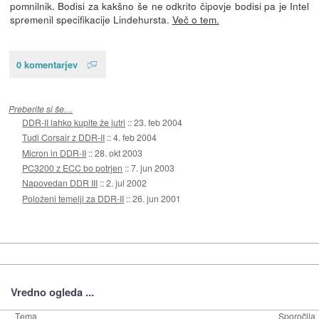
pomnilnik. Bodisi za kakšno še ne odkrito čipovje bodisi pa je Intel
spremenil specifikacije Lindehursta.
Več o tem.
0 komentarjev
Preberite si še…
DDR-II lahko kupite že jutri
::
23. feb 2004
Tudi Corsair z DDR-II
::
4. feb 2004
Micron in DDR-II
::
28. okt 2003
PC3200 z ECC bo potrjen
::
7. jun 2003
Napovedan DDR III
::
2. jul 2002
Položeni temelji za DDR-II
::
26. jun 2001
Vredno ogleda ...
Tema
Sporočila