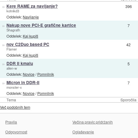
»
Kere RAME za navijanje?
396
kotnikd3
Oddelek:
Navijanje
»
Nakup nove PCI-E grafične kartice
7
Shagrath
Oddelek:
Kaj kupiti
»
nov C2Duo based PC
42
Flamer
Oddelek:
Kaj kupiti
»
DDR II kmalu
5
alien-w
Oddelek:
Novice
/
Pomnilnik
»
Micron in DDR-II
7
monster-x
Oddelek:
Novice
/
Pomnilnik
Tema
Sporočila
Več podobnih tem
Pravila
Večina pravic pridržanih
Odgovornost
Oglaševanje