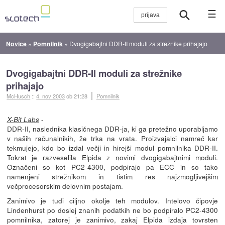
☰
Novice
»
Pomnilnik
»
Dvogigabajtni DDR-II moduli za strežnike prihajajo
Dvogigabajtni DDR-II moduli za strežnike
prihajajo
McHusch
::
4. nov 2003
ob 21:28
Pomnilnik
-
X-Bit Labs
DDR-II, naslednika klasičnega DDR-ja, ki ga pretežno uporabljamo
v naših računalnikih, že trka na vrata. Proizvajalci namreč kar
tekmujejo, kdo bo izdal večji in hirejši modul pomnilnika DDR-II.
Tokrat je razveselila Elpida z novimi dvogigabajtnimi moduli.
Označeni so kot PC2-4300, podpirajo pa ECC in so tako
namenjeni strežnikom in tistim res najzmogljivejšim
večprocesorskim delovnim postajam.
Zanimivo je tudi ciljno okolje teh modulov. Intelovo čipovje
Lindenhurst po doslej znanih podatkih ne bo podpiralo PC2-4300
pomnilnika, zatorej je zanimivo, zakaj Elpida izdaja tovrsten