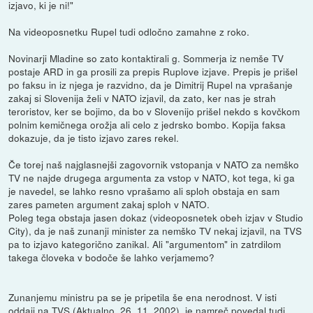
izjavo, ki je ni!"
Na videoposnetku Rupel tudi odločno zamahne z roko.
Novinarji Mladine so zato kontaktirali g. Sommerja iz nemše TV
postaje ARD in ga prosili za prepis Ruplove izjave. Prepis je prišel
po faksu in iz njega je razvidno, da je Dimitrij Rupel na vprašanje
zakaj si Slovenija želi v NATO izjavil, da zato, ker nas je strah
teroristov, ker se bojimo, da bo v Slovenijo prišel nekdo s kovčkom
polnim kemičnega orožja ali celo z jedrsko bombo. Kopija faksa
dokazuje, da je tisto izjavo zares rekel.
Če torej naš najglasnejši zagovornik vstopanja v NATO za nemško
TV ne najde drugega argumenta za vstop v NATO, kot tega, ki ga
je navedel, se lahko resno vprašamo ali sploh obstaja en sam
zares pameten argument zakaj sploh v NATO.
Poleg tega obstaja jasen dokaz (videoposnetek obeh izjav v Studio
City), da je naš zunanji minister za nemško TV nekaj izjavil, na TVS
pa to izjavo kategorično zanikal. Ali "argumentom" in zatrdilom
takega človeka v bodoče še lahko verjamemo?
Zunanjemu ministru pa se je pripetila še ena nerodnost. V isti
oddaji na TVS (Aktualno, 26. 11. 2002), je namreč povedal tudi