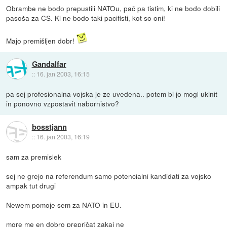
Obrambe ne bodo prepustili NATOu, pač pa tistim, ki ne bodo dobili
pasoša za CS. Ki ne bodo taki pacifisti, kot so oni!
Majo premišljen dobr!
Gandalfar
::
16. jan 2003, 16:15
pa sej profesionalna vojska je ze uvedena.. potem bi jo mogl ukinit
in ponovno vzpostavit nabornistvo?
bosstjann
::
16. jan 2003, 16:19
sam za premislek
sej ne grejo na referendum samo potencialni kandidati za vojsko
ampak tut drugi
Newem pomoje sem za NATO in EU.
more me en dobro prepričat zakaj ne