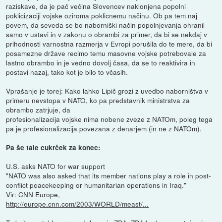
raziskave, da je pač večina Slovencev naklonjena popolni
poklicizaciji vojske oziroma poklicnemu načinu. Ob pa tem naj
povem, da seveda se bo naborniški način popolnjevanja ohranil
samo v ustavi in v zakonu o obrambi za primer, da bi se nekdaj v
prihodnosti varnostna razmerja v Evropi porušila do te mere, da bi
posamezne države recimo temu masovne vojske potrebovale za
lastno obrambo in je vedno dovolj časa, da se to reaktivira in
postavi nazaj, tako kot je bilo to včasih.
Vprašanje je torej: Kako lahko Lipič grozi z uvedbo naborništva v
primeru nevstopa v NATO, ko pa predstavnik ministrstva za
obrambo zatrjuje, da
profesionalizacija vojske nima nobene zveze z NATOm, poleg tega
pa je profesionalizacija povezana z denarjem (in ne z NATOm).
Pa še tale cukrček za konec:
U.S. asks NATO for war support
"NATO was also asked that its member nations play a role in post-
conflict peacekeeping or humanitarian operations in Iraq."
Vir: CNN Europe,
http://europe.cnn.com/2003/WORLD/meast/...