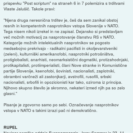
prispevku "Post scriptum" na straneh 6 in 7 polemizira s trditvami
Vlaste Jalušič. Takole pravi:
"Njena druga neresnična trditev je, češ da sem zanikal obstoj
resnih in kompetentnih nasprotnikov vstopa Slovenije v NATO.
Tega nisem nikoli izrekel in ne zapisal. Dejansko si predstavljam
več možnih motivacij za nasprotovanje članstvu RS v NATO.
Kategorije možnih intelektualnih nasprotnikov se pogosto
medsebojno prekrivajo - radikalni pacifisti in okoljevarstveniki
(zeleni), kulturniški amerikanofobi, nasprotniki potrošništva,
protiglobalisti, anarhisti, neomarksistični dogmatiki, protizahodnjaki,
protikapitalisti, protiimperialisti, člani Nove stranke in Komunistične
partije Slovenije, ksenofobi, šovinisti, nacionalisti, zaplotniki,
obrambni varčneži ali zastonjkarji, avstrofili, rusofili, srbski
nacionalisti, srbofili in opozicionisti kar tako, oziroma iz principa.
Njihovo skupno število je skromno, nekateri izmed njih pa so zelo
glasni."
Pisanje je zgovorno samo po sebi. Označevanje nasprotnikov
vstopa v NATO s takimi izrazi pač ni demokratično.
RUPEL
Novinar nemške oddaje Europamagazin, Jerry Sommer je 23. 11.