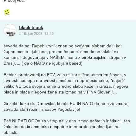
black block
::
16. jan 2003, 13:49
seveda da so: Rupel: krvnik znan po svojemu slabem delu kot
župan mesta Ljubljane, grozno če pomislimo da se takšni ex
komunisti dogovarjajo v NAŠEM imenu z birokracijskim strojem v
Bruslju... ( da o NATO ne igubljam besed)
Bebler- predavatelj na FDV, zelo militaristično usmerjen človek, v
javnosti nastopa naravnost smešno in neprofesionalno, "najbrž"
veliko VE toda svoje znanje izredno slabo kaže in izraža, njegova
plača in plača njegove žene sta izmed najvišjih v Sloveniji...
Grizold- lutka dr. Drnovška, ki rabi EU IN NATO da nam za zmeraj
zavlada stari režim iz časov Yugoslavije!
Pač NI RAZLOGOV za vstop niti v eno izmed naštetih inštitucij, res
žalostno da imamo tako nespatne in neprofesionalne ljudi na
oblasti...