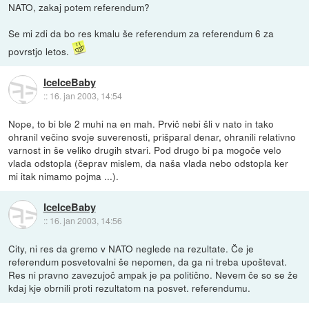
NATO, zakaj potem referendum?
Se mi zdi da bo res kmalu še referendum za referendum 6 za
povrstjo letos.
IceIceBaby
::
16. jan 2003, 14:54
Nope, to bi ble 2 muhi na en mah. Prvič nebi šli v nato in tako
ohranil večino svoje suverenosti, prišparal denar, ohranili relativno
varnost in še veliko drugih stvari. Pod drugo bi pa mogoče velo
vlada odstopla (čeprav mislem, da naša vlada nebo odstopla ker
mi itak nimamo pojma ...).
IceIceBaby
::
16. jan 2003, 14:56
City, ni res da gremo v NATO neglede na rezultate. Če je
referendum posvetovalni še nepomen, da ga ni treba upoštevat.
Res ni pravno zavezujoč ampak je pa politično. Nevem če so se že
kdaj kje obrnili proti rezultatom na posvet. referendumu.