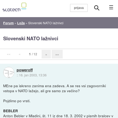
☰
Forum
»
Loža
»
Slovenski NATO lažnivci
Slovenski NATO lažnivci
««
«
1
/ 12
»
»»
poweroff
::
16. jan 2003, 13:36
MEne pa iskreno zanima ena zadeva. A se res vsi zagovorniki
vstopa v NATO lažejo, ali gre samo za večino?
Pojdimo po vrsti.
BEBLER
Anton Bebler v Mladini, št. 11 iz dne 18. 3. 2002 v pismih bralcev v