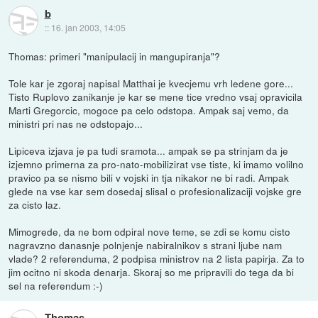
b
::
16. jan 2003, 14:05
Thomas: primeri "manipulacij in mangupiranja"?
Tole kar je zgoraj napisal Matthai je kvecjemu vrh ledene gore...
Tisto Ruplovo zanikanje je kar se mene tice vredno vsaj opravicila
Marti Gregorcic, mogoce pa celo odstopa. Ampak saj vemo, da
ministri pri nas ne odstopajo...
Lipiceva izjava je pa tudi sramota... ampak se pa strinjam da je
izjemno primerna za pro-nato-mobilizirat vse tiste, ki imamo volilno
pravico pa se nismo bili v vojski in tja nikakor ne bi radi. Ampak
glede na vse kar sem dosedaj slisal o profesionalizaciji vojske gre
za cisto laz.
Mimogrede, da ne bom odpiral nove teme, se zdi se komu cisto
nagravzno danasnje polnjenje nabiralnikov s strani ljube nam
vlade? 2 referenduma, 2 podpisa ministrov na 2 lista papirja. Za to
jim ocitno ni skoda denarja. Skoraj so me pripravili do tega da bi
sel na referendum :-)
Thomas