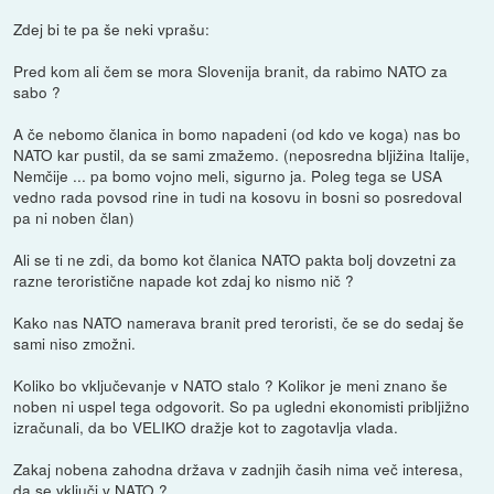
Zdej bi te pa še neki vprašu:
Pred kom ali čem se mora Slovenija branit, da rabimo NATO za
sabo ?
A če nebomo članica in bomo napadeni (od kdo ve koga) nas bo
NATO kar pustil, da se sami zmažemo. (neposredna bljižina Italije,
Nemčije ... pa bomo vojno meli, sigurno ja. Poleg tega se USA
vedno rada povsod rine in tudi na kosovu in bosni so posredoval
pa ni noben član)
Ali se ti ne zdi, da bomo kot članica NATO pakta bolj dovzetni za
razne teroristične napade kot zdaj ko nismo nič ?
Kako nas NATO namerava branit pred teroristi, če se do sedaj še
sami niso zmožni.
Koliko bo vključevanje v NATO stalo ? Kolikor je meni znano še
noben ni uspel tega odgovorit. So pa ugledni ekonomisti pribljižno
izračunali, da bo VELIKO dražje kot to zagotavlja vlada.
Zakaj nobena zahodna država v zadnjih časih nima več interesa,
da se vključi v NATO ?