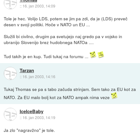
::
16. jan 2003, 14:09
Tole je hec. Volijo LDS, potem se jim pa zdi, da je (LDS) preveč
desen v svoji politiki. Hoče v NATO un EU ...
Služili bi civilno, drugim pa svetujejo naj gredo pa v vojsko in
ubranijo Slovenijo brez hudobnega NATOa ....
Tud takih je en kup. Tudi tukaj na forumu ...
Tarzan
::
16. jan 2003, 14:16
Tukaj Thomas se pa s tabo začuda strinjam. Sem tako za EU kot za
NATO. Za EU malo bolj kot za NATO ampak nima veze
IceIceBaby
::
16. jan 2003, 14:19
Ja zlo "nagravžno" je tole.