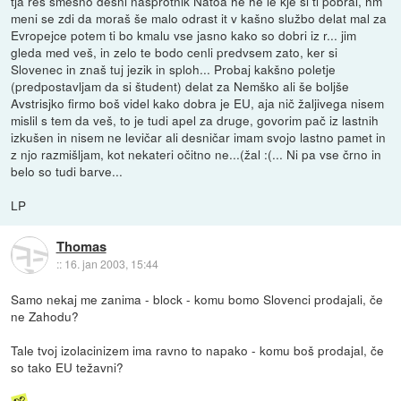
tja res smešno desni nasprotnik Natoa he he le kje si ti pobral, hm
meni se zdi da moraš še malo odrast it v kašno službo delat mal za
Evropejce potem ti bo kmalu vse jasno kako so dobri iz r... jim
gleda med veš, in zelo te bodo cenli predvsem zato, ker si
Slovenec in znaš tuj jezik in sploh... Probaj kakšno poletje
(predpostavljam da si študent) delat za Nemško ali še boljše
Avstrisjko firmo boš videl kako dobra je EU, aja nič žaljivega nisem
mislil s tem da veš, to je tudi apel za druge, govorim pač iz lastnih
izkušen in nisem ne levičar ali desničar imam svojo lastno pamet in
z njo razmišljam, kot nekateri očitno ne...(žal :(... Ni pa vse črno in
belo so tudi barve...
LP
Thomas
::
16. jan 2003, 15:44
Samo nekaj me zanima - block - komu bomo Slovenci prodajali, če
ne Zahodu?
Tale tvoj izolacinizem ima ravno to napako - komu boš prodajal, če
so tako EU težavni?