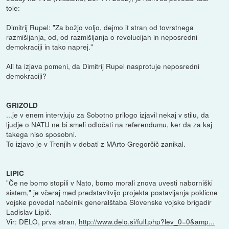
tole:
Dimitrij Rupel: "Za božjo voljo, dejmo it stran od tovrstnega
razmišljanja, od, od razmišljanja o revolucijah in neposredni
demokraciji in tako naprej."
Ali ta izjava pomeni, da Dimitrij Rupel nasprotuje neposredni
demokraciji?
GRIZOLD
...je v enem intervjuju za Sobotno prilogo izjavil nekaj v stilu, da
ljudje o NATU ne bi smeli odločati na referendumu, ker da za kaj
takega niso sposobni.
To izjavo je v Trenjih v debati z MArto Gregorčič zanikal.
LIPIČ
"Če ne bomo stopili v Nato, bomo morali znova uvesti naborniški
sistem," je včeraj med predstavitvijo projekta postavljanja poklicne
vojske povedal načelnik generalštaba Slovenske vojske brigadir
Ladislav Lipič.
Vir: DELO, prva stran,
http://www.delo.si/full.php?lev_0=0&amp...