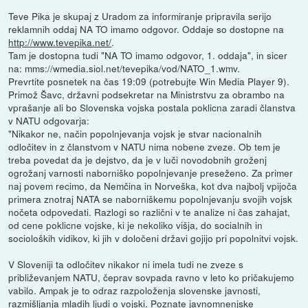
Teve Pika je skupaj z Uradom za informiranje pripravila serijo
reklamnih oddaj NA TO imamo odgovor. Oddaje so dostopne na
http://www.tevepika.net/
.
Tam je dostopna tudi "NA TO imamo odgovor, 1. oddaja", in sicer
na: mms://wmedia.siol.net/tevepika/vod/NATO_1.wmv.
Prevrtite posnetek na čas 19:09 (potrebujte Win Media Player 9).
Primož Šavc, državni podsekretar na Ministrstvu za obrambo na
vprašanje ali bo Slovenska vojska postala poklicna zaradi članstva
v NATU odgovarja:
"Nikakor ne, način popolnjevanja vojsk je stvar nacionalnih
odločitev in z članstvom v NATU nima nobene zveze. Ob tem je
treba povedat da je dejstvo, da je v luči novodobnih groženj
ogrožanj varnosti naborniško popolnjevanje preseženo. Za primer
naj povem recimo, da Nemčina in Norveška, kot dva najbolj vpijoča
primera znotraj NATA se naborniškemu popolnjevanju svojih vojsk
nočeta odpovedati. Razlogi so različni v te analize ni čas zahajat,
od cene poklicne vojske, ki je nekoliko višja, do socialnih in
socioloških vidikov, ki jih v določeni državi gojijo pri popolnitvi vojsk.
V Sloveniji ta odločitev nikakor ni imela tudi ne zveze s
približevanjem NATU, čeprav sovpada ravno v leto ko pričakujemo
vabilo. Ampak je to odraz razpoloženja slovenske javnosti,
razmišljanja mladih ljudi o vojski. Poznate javnomnenjske