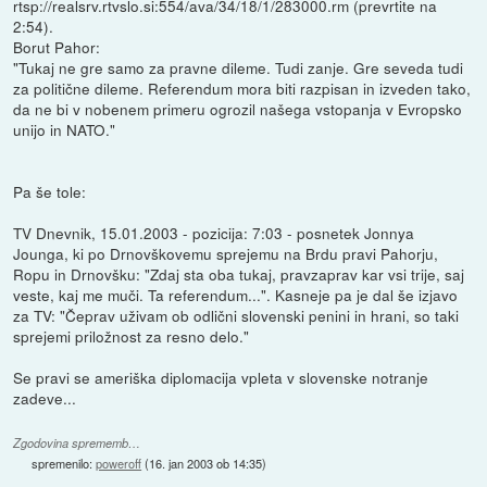
rtsp://realsrv.rtvslo.si:554/ava/34/18/1/283000.rm (prevrtite na
2:54).
Borut Pahor:
"Tukaj ne gre samo za pravne dileme. Tudi zanje. Gre seveda tudi
za politične dileme. Referendum mora biti razpisan in izveden tako,
da ne bi v nobenem primeru ogrozil našega vstopanja v Evropsko
unijo in NATO."
Pa še tole:
TV Dnevnik, 15.01.2003 - pozicija: 7:03 - posnetek Jonnya
Jounga, ki po Drnovškovemu sprejemu na Brdu pravi Pahorju,
Ropu in Drnovšku: "Zdaj sta oba tukaj, pravzaprav kar vsi trije, saj
veste, kaj me muči. Ta referendum...". Kasneje pa je dal še izjavo
za TV: "Čeprav uživam ob odlični slovenski penini in hrani, so taki
sprejemi priložnost za resno delo."
Se pravi se ameriška diplomacija vpleta v slovenske notranje
zadeve...
Zgodovina sprememb…
spremenilo:
poweroff
(
16. jan 2003 ob 14:35
)