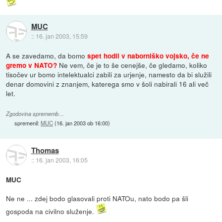
MUC
::
16. jan 2003, 15:59
A se zavedamo, da bomo
spet hodil v naborniško vojsko, če ne
Ne vem, če je to še cenejše, če gledamo, koliko
gremo v NATO?
tisočev ur bomo intelektualci zabili za urjenje, namesto da bi služili
denar domovini z znanjem, katerega smo v šoli nabirali 16 ali več
let.
Zgodovina sprememb…
spremenil:
MUC
(
16. jan 2003 ob 16:00
)
Thomas
::
16. jan 2003, 16:05
MUC
Ne ne ... zdej bodo glasovali proti NATOu, nato bodo pa šli
gospoda na civilno služenje.