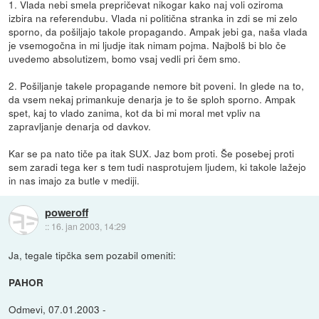
1. Vlada nebi smela prepričevat nikogar kako naj voli oziroma
izbira na referendubu. Vlada ni politična stranka in zdi se mi zelo
sporno, da pošiljajo takole propagando. Ampak jebi ga, naša vlada
je vsemogočna in mi ljudje itak nimam pojma. Najbolš bi blo če
uvedemo absolutizem, bomo vsaj vedli pri čem smo.
2. Pošiljanje takele propagande nemore bit poveni. In glede na to,
da vsem nekaj primankuje denarja je to še sploh sporno. Ampak
spet, kaj to vlado zanima, kot da bi mi moral met vpliv na
zapravljanje denarja od davkov.
Kar se pa nato tiče pa itak SUX. Jaz bom proti. Še posebej proti
sem zaradi tega ker s tem tudi nasprotujem ljudem, ki takole lažejo
in nas imajo za butle v mediji.
poweroff
::
16. jan 2003, 14:29
Ja, tegale tipčka sem pozabil omeniti:
PAHOR
Odmevi, 07.01.2003 -