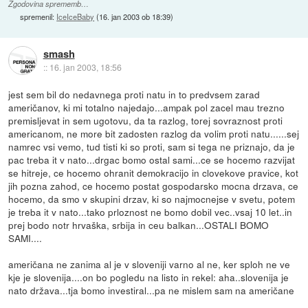
Zgodovina sprememb…
spremenil:
IceIceBaby
(
16. jan 2003 ob 18:39
)
smash
::
16. jan 2003, 18:56
jest sem bil do nedavnega proti natu in to predvsem zarad
američanov, ki mi totalno najedajo...ampak pol zacel mau trezno
premisljevat in sem ugotovu, da ta razlog, torej sovraznost proti
americanom, ne more bit zadosten razlog da volim proti natu......sej
namrec vsi vemo, tud tisti ki so proti, sam si tega ne priznajo, da je
pac treba it v nato...drgac bomo ostal sami...ce se hocemo razvijat
se hitreje, ce hocemo ohranit demokracijo in clovekove pravice, kot
jih pozna zahod, ce hocemo postat gospodarsko mocna drzava, ce
hocemo, da smo v skupini drzav, ki so najmocnejse v svetu, potem
je treba it v nato...tako prloznost ne bomo dobil vec..vsaj 10 let..in
prej bodo notr hrvaška, srbija in ceu balkan...OSTALI BOMO
SAMI....
američana ne zanima al je v sloveniji varno al ne, ker sploh ne ve
kje je slovenija....on bo pogledu na listo in rekel: aha..slovenija je
nato država...tja bomo investiral...pa ne mislem sam na američane