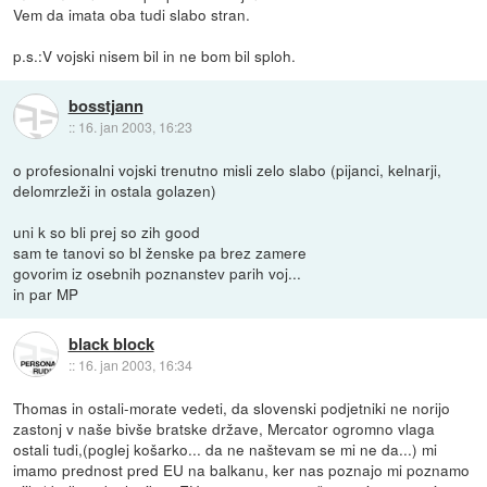
Vem da imata oba tudi slabo stran.
p.s.:V vojski nisem bil in ne bom bil sploh.
bosstjann
::
16. jan 2003, 16:23
o profesionalni vojski trenutno misli zelo slabo (pijanci, kelnarji,
delomrzleži in ostala golazen)
uni k so bli prej so zih good
sam te tanovi so bl ženske pa brez zamere
govorim iz osebnih poznanstev parih voj...
in par MP
black block
::
16. jan 2003, 16:34
Thomas in ostali-morate vedeti, da slovenski podjetniki ne norijo
zastonj v naše bivše bratske države, Mercator ogromno vlaga
ostali tudi,(poglej košarko... da ne naštevam se mi ne da...) mi
imamo prednost pred EU na balkanu, ker nas poznajo mi poznamo