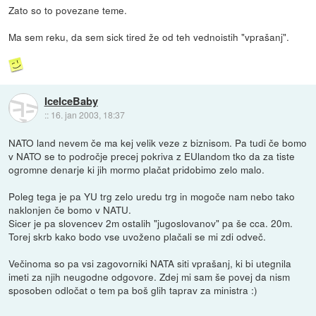
Zato so to povezane teme.
Ma sem reku, da sem sick tired že od teh vednoistih "vprašanj".
IceIceBaby
::
16. jan 2003, 18:37
NATO land nevem če ma kej velik veze z biznisom. Pa tudi če bomo
v NATO se to področje precej pokriva z EUlandom tko da za tiste
ogromne denarje ki jih mormo plačat pridobimo zelo malo.
Poleg tega je pa YU trg zelo uredu trg in mogoče nam nebo tako
naklonjen če bomo v NATU.
Sicer je pa slovencev 2m ostalih "jugoslovanov" pa še cca. 20m.
Torej skrb kako bodo vse uvoženo plačali se mi zdi odveč.
Večinoma so pa vsi zagovorniki NATA siti vprašanj, ki bi utegnila
imeti za njih neugodne odgovore. Zdej mi sam še povej da nism
sposoben odločat o tem pa boš glih taprav za ministra :)