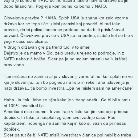
dobo financirali. Poglej s kom bomo ko bomo v NATO.
Človekove pravice ? HAHA. Sploh USA je znana kot zelo vzorna
država kar se tega tiče :) Mal premisl kaj govoriš, bi rad take
pravice, da bi policaji bosance pretepal pa da bi ti prisluškoval
povsod. Človekove pravice v USA so na podnu, slabše kot so ble v
yugi v času socializma.
V drugih državah gre pa trend tudi v to smer.
Dejstvo je da mamo v Slo. zelo uredu urejeno to področje, in z
NATO nebo nič boljše. Sicer pa je po mojem mnenju velik kršitelj
prav vlada.
" američana ne zanima al je v sloveniji varno al ne, ker sploh ne ve
kje je slovenija....on bo pogledu na listo in rekel: aha..slovenija je
nato država...tja bomo investiral...pa ne mislem sam na američane"
Haha. Ja itak. Jebe se njim kako je v bangladešu. Če bi bil v natu
bi 100% investiral tja.
Američani niso neumni. Investirajo v tisto kar jim kasneje prinese
dobiček. In tako je nasploh zgrajen svet zadnje čase. Pač
kapitalizem, nobenga ne zanima kaj in kdo si, važn da prinašaš
dobiček.
Sicer pa tut če bi NATO mislil investirat v članice pol nebi blo treba