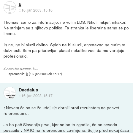
b
::
16. jan 2003, 15:16
Thomas, samo za informacijo, ne volim LDS. Nikoli, nikjer, nikakor.
Ne strinjam se z njihovo politiko. Ta stranka je liberalna samo se po
imenu.
In ne, ne bi sluzil civilno. Sploh ne bi sluzil, enostavno ne cutim te
dolznosti. Sem pa pripravljen placat nekoliko vec, da me varujejo
profesionalci.
Zgodovina sprememb…
spremenilo:
b
(
16. jan 2003 ob 15:17
)
Daedalus
::
16. jan 2003, 15:17
>Nevem če so se že kdaj kje obrnili proti rezultatom na posvet.
referendumu.
Ja bo pač Slovenija prva, kjer se bo to zgodilo, če bo seveda
povabilo v NATO na referendumu zavrnjeno. Sej je pred nekaj časa