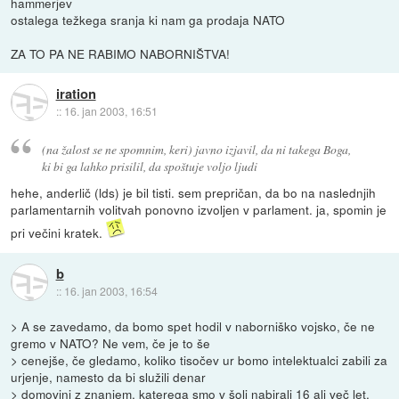
hammerjev
ostalega težkega sranja ki nam ga prodaja NATO
ZA TO PA NE RABIMO NABORNIŠTVA!
iration
::
16. jan 2003, 16:51
(na žalost se ne spomnim, keri) javno izjavil, da ni takega Boga,
ki bi ga lahko prisilil, da spoštuje voljo ljudi
hehe, anderlič (lds) je bil tisti. sem prepričan, da bo na naslednjih
parlamentarnih volitvah ponovno izvoljen v parlament. ja, spomin je
pri večini kratek.
b
::
16. jan 2003, 16:54
> A se zavedamo, da bomo spet hodil v naborniško vojsko, če ne
gremo v NATO? Ne vem, če je to še
> cenejše, če gledamo, koliko tisočev ur bomo intelektualci zabili za
urjenje, namesto da bi služili denar
> domovini z znanjem, katerega smo v šoli nabirali 16 ali več let.