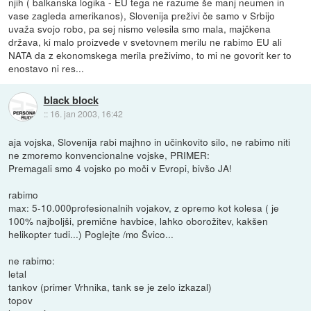
njih ( balkanska logika - EU tega ne razume še manj neumen in
vase zagleda amerikanos), Slovenija preživi če samo v Srbijo
uvaža svojo robo, pa sej nismo velesila smo mala, majčkena
država, ki malo proizvede v svetovnem merilu ne rabimo EU ali
NATA da z ekonomskega merila preživimo, to mi ne govorit ker to
enostavo ni res...
black block
::
16. jan 2003, 16:42
aja vojska, Slovenija rabi majhno in učinkovito silo, ne rabimo niti
ne zmoremo konvencionalne vojske, PRIMER:
Premagali smo 4 vojsko po moči v Evropi, bivšo JA!
rabimo
max: 5-10.000profesionalnih vojakov, z opremo kot kolesa (
je
100% najboljši, premične havbice, lahko oborožitev, kakšen
helikopter tudi...) Poglejte /mo Švico...
ne rabimo:
letal
tankov (primer Vrhnika, tank se je zelo izkazal)
topov