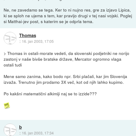
Ne, ne zavedamo se tega. Ker to ni nujno res, gre za izjavo Lipica,
ki se sploh ne ujema s tem, kar pravijo drugi v tej nasi vojski. Poglej
si Matthai-jev post, s katerim se je odprla tema.
Thomas
::
16. jan 2003, 17:05
> Thomas in ostali-morate vedeti, da slovenski podjetniki ne norijo
zastonj v naše bivše bratske države, Mercator ogromno vlaga
ostali tudi
Mene samo zanima, kako bodo npr. Srbi plačali, kar jim Slovenija
izvaža. Trenutno jim prodamo 3X več, kot od njih lahko kupimo.
Po kakšni matematični alkimiji naj se to izzide???
b
::
16. jan 2003, 17:34