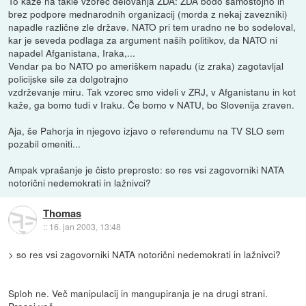
To kaže na takle vzorec delovanja ZDA: ZDA bodo samostojno in
brez podpore mednarodnih organizacij (morda z nekaj zavezniki)
napadle različne zle države. NATO pri tem uradno ne bo sodeloval,
kar je seveda podlaga za argument naših politikov, da NATO ni
napadel Afganistana, Iraka,...
Vendar pa bo NATO po ameriškem napadu (iz zraka) zagotavljal
policijske sile za dolgotrajno
vzdrževanje miru. Tak vzorec smo videli v ZRJ, v Afganistanu in kot
kaže, ga bomo tudi v Iraku. Če bomo v NATU, bo Slovenija zraven.
Aja, še Pahorja in njegovo izjavo o referendumu na TV SLO sem
pozabil omeniti...
Ampak vprašanje je čisto preprosto: so res vsi zagovorniki NATA
notorični nedemokrati in lažnivci?
Thomas
::
16. jan 2003, 13:48
> so res vsi zagovorniki NATA notorični nedemokrati in lažnivci?
Sploh ne. Več manipulacij in mangupiranja je na drugi strani.
Precej več.