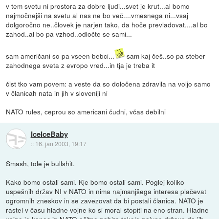
v tem svetu ni prostora za dobre ljudi...svet je krut...al bomo
najmočnejši na svetu al nas ne bo več....vmesnega ni...vsaj
dolgoročno ne..človek je narjen tako, da hoče prevladovat....al bo
zahod..al bo pa vzhod..odločte se sami...
sam američani so pa vseen bebci...
sam kaj češ..so pa steber
zahodnega sveta z evropo vred...in tja je treba it
čist tko vam povem: a veste da so določena zdravila na voljo samo
v članicah nata in jih v sloveniji ni
NATO rules, ceprou so americani čudni, včas debilni
IceIceBaby
::
16. jan 2003, 19:17
Smash, tole je bullshit.
Kako bomo ostali sami. Kje bomo ostali sami. Poglej koliko
uspešnih držav NI v NATO in nima najmanjšega interesa plačevat
ogromnih zneskov in se zavezovat da bi postali članica. NATO je
rastel v času hladne vojne ko si moral stopiti na eno stran. Hladne
vojne je konec in NATO očitno nabira takele naivne države da jih