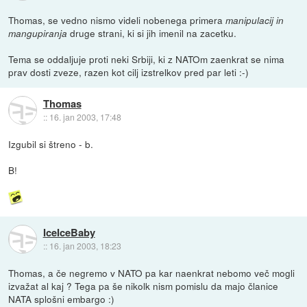
Thomas, se vedno nismo videli nobenega primera
manipulacij in
druge strani, ki si jih imenil na zacetku.
mangupiranja
Tema se oddaljuje proti neki Srbiji, ki z NATOm zaenkrat se nima
prav dosti zveze, razen kot cilj izstrelkov pred par leti :-)
Thomas
::
16. jan 2003, 17:48
Izgubil si štreno - b.
B!
IceIceBaby
::
16. jan 2003, 18:23
Thomas, a če negremo v NATO pa kar naenkrat nebomo več mogli
izvažat al kaj ? Tega pa še nikolk nism pomislu da majo članice
NATA splošni embargo :)