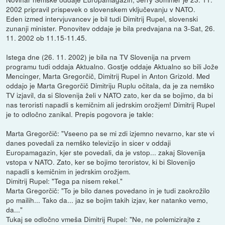
2002 pripravil prispevek o slovenskem vključevanju v NATO.
Eden izmed intervjuvancev je bil tudi Dimitrij Rupel, slovenski
zunanji minister. Ponovitev oddaje je bila predvajana na 3-Sat, 26.
11. 2002 ob 11.15-11.45.
Istega dne (26. 11. 2002) je bila na TV Slovenija na prvem
programu tudi oddaja Aktualno. Gostje oddaje Aktualno so bili Jože
Mencinger, Marta Gregorčič, Dimitrij Rupel in Anton Grizold. Med
oddajo je Marta Gregorčič Dimitriju Ruplu očitala, da je za nemško
TV izjavil, da si Slovenija želi v NATO zato, ker da se bojimo, da bi
nas teroristi napadli s kemičnim ali jedrskim orožjem! Dimitrij Rupel
je to odločno zanikal. Prepis pogovora je takle:
Marta Gregorčič: "Vseeno pa se mi zdi izjemno nevarno, kar ste vi
danes povedali za nemško televizijo in sicer v oddaji
Europamagazin, kjer ste povedali, da je vstop... zakaj Slovenija
vstopa v NATO. Zato, ker se bojimo teroristov, ki bi Slovenijo
napadli s kemičnim in jedrskim orožjem.
Dimitrij Rupel: "Tega pa nisem rekel."
Marta Gregorčič: "To je bilo danes povedano in je tudi zaokrožilo
po mailih... Tako da... jaz se bojim takih izjav, ker natanko vemo,
da..."
Tukaj se odločno vmeša Dimitrij Rupel: "Ne, ne polemizirajte z