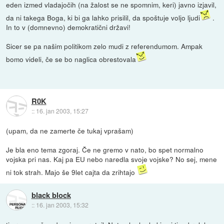
eden izmed vladajočih (na žalost se ne spomnim, keri) javno izjavil,
da ni takega Boga, ki bi ga lahko prisilil, da spoštuje voljo ljudi
.
In to v (domnevno) demokratični državi!
Sicer se pa našim politikom zelo mudi z referendumom. Ampak
bomo videli, če se bo naglica obrestovala
R0K
::
16. jan 2003, 15:27
(upam, da ne zamerte če tukaj vprašam)
Je bla eno tema zgoraj. Če ne gremo v nato, bo spet normalno
vojska pri nas. Kaj pa EU nebo naredla svoje vojske? No sej, mene
ni tok strah. Majo še 9let cajta da zrihtajo
black block
::
16. jan 2003, 15:32