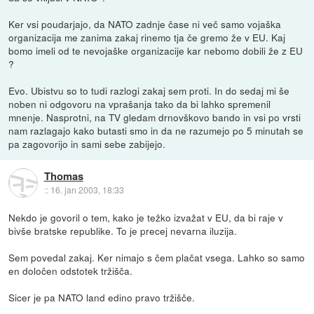
Ker vsi poudarjajo, da NATO zadnje čase ni več samo vojaška
organizacija me zanima zakaj rinemo tja če gremo že v EU. Kaj
bomo imeli od te nevojaške organizacije kar nebomo dobili že z EU
?
Evo. Ubistvu so to tudi razlogi zakaj sem proti. In do sedaj mi še
noben ni odgovoru na vprašanja tako da bi lahko spremenil
mnenje. Nasprotni, na TV gledam drnovškovo bando in vsi po vrsti
nam razlagajo kako butasti smo in da ne razumejo po 5 minutah se
pa zagovorijo in sami sebe zabijejo.
Thomas
::
16. jan 2003, 18:33
Nekdo je govoril o tem, kako je težko izvažat v EU, da bi raje v
bivše bratske republike. To je precej nevarna iluzija.
Sem povedal zakaj. Ker nimajo s čem plačat vsega. Lahko so samo
en določen odstotek tržišča.
Sicer je pa NATO land edino pravo tržišče.