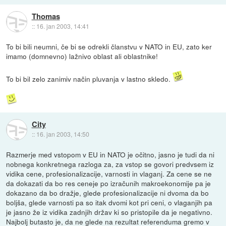
Thomas
::
16. jan 2003, 14:41
To bi bili neumni, če bi se odrekli članstvu v NATO in EU, zato ker
imamo (domnevno) lažnivo oblast ali oblastnike!
To bi bil zelo zanimiv način pluvanja v lastno skledo.
City
::
16. jan 2003, 14:50
Razmerje med vstopom v EU in NATO je očitno, jasno je tudi da ni
nobnega konkretnega razloga za, za vstop se govori predvsem iz
vidika cene, profesionalizacije, varnosti in vlaganj. Za cene se ne
da dokazati da bo res ceneje po izračunih makroekonomije pa je
dokazano da bo dražje, glede profesionalizacije ni dvoma da bo
boljša, glede varnosti pa so itak dvomi kot pri ceni, o vlaganjih pa
je jasno že iz vidika zadnjih držav ki so pristopile da je negativno.
Najbolj butasto je, da ne glede na rezultat referenduma gremo v