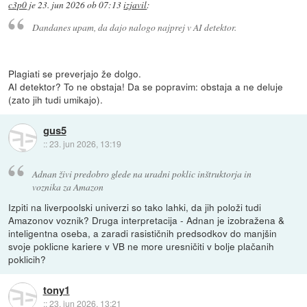
c3p0
je
23. jun 2026 ob 07:13
izjavil
:
Dandanes upam, da dajo nalogo najprej v AI detektor.
Plagiati se preverjajo že dolgo.
AI detektor? To ne obstaja! Da se popravim: obstaja a ne deluje
(zato jih tudi umikajo).
gus5
::
23. jun 2026, 13:19
Adnan živi predobro glede na uradni poklic inštruktorja in
voznika za Amazon
Izpiti na liverpoolski univerzi so tako lahki, da jih položi tudi
Amazonov voznik? Druga interpretacija - Adnan je izobražena &
inteligentna oseba, a zaradi rasističnih predsodkov do manjšin
svoje poklicne kariere v VB ne more uresničiti v bolje plačanih
poklicih?
tony1
::
23. jun 2026, 13:21