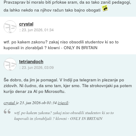
Pravzaprav bi moralo biti prfokse sram, da so tako zanič pedagogi,
da lahko nekdo na njihov račun tako bajno obogati
crystal
::
23. jun 2026, 01:34
wtf. po kakem zakonu? zakaj niso obsodili studentov ki so to
kupovali in zlorabljali ? klowni - ONLY IN BRITAIN
tetriandoch
::
23. jun 2026, 03:09
Še dobro, da jim je pomagal. V Indiji pa telegram in plezanje po
zidovih. Ni čudno, da smo tam, kjer smo. Tile strokovnjaki pa potem
kurijo denar za AI po Microsoftu.
crystal
je
23. jun 2026 ob 01:34
izjavil
:
wtf. po kakem zakonu? zakaj niso obsodili studentov ki so to
kupovali in zlorabljali ? klowni - ONLY IN BRITAIN