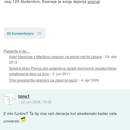
vsaj 124 študentom. Kasneje je svoja dejanja
priznal
.
26 komentarjev
Preberite si še…
Avtor Maripose v Mariboru obsojen na skoraj pet let zapora
::
24. dec
2013
Spletna stran Prevoz.org ugasnjena zaradi domnevno nezakonitega
oglaševanja dela na črno
::
2. jun 2011
Trije prevarantje obsojeni na zaporne kazni
::
4. apr 2009
tony1
::
22. jun 2026, 18:36
2 mio funtov? Ta tip ima več denarja kot akademski kader cele
univerze