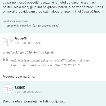
Ja pa ne moreš obsoditi reveža, ki je hotel do diplome ala naši
politiki. Malo manj glup kot povprečni politik, a še vedno zabit. Debil
bi moral predvidevam prepisati naloge ampak ni imel časa očitno.
Zgodovina sprememb…
spremenil:
tetriandoch
(
23. jun 2026 ob 03:12
)
GupeM
::
23. jun 2026, 05:41
crystal
je
23. jun 2026 ob 01:34
izjavil
:
wtf. po kakem zakonu? zakaj niso obsodili studentov ki so to
kupovali in zlorabljali ? klowni - ONLY IN BRITAIN
Mogoče delo na črno.
Legon
::
23. jun 2026, 06:24
Davcna utaja, ponarejanje listin, goljufija...