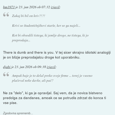
bm1973
je
23. jun 2026 ob 07:32
izjavil
:
Zakaj bi bil on kriv?!?!
Krivi so študenti/njihovi starše, ker so ga najeli...
Kot bi obsodili tistega, ki jemlje drogo, ne tistega, ki jo
preprodaja...
There is dumb and there is you. V tej sicer skrajno idiotski analogiji
je on blizje preprodajalcu droge kot uporabniku.
djabi
je
23. jun 2026 ob 09:38
izjavil
:
Ampak baje je to delal preko svoje firme ... torej je vseeno
plačeval neke davke, ali pač?
Ne za "delo", ki ga je opravljal. Saj vem, da je novica bistveno
predolga za dandanes, amoak ce se potrudis zdrzat do konca ti
vse pise.
Zgodovina sprememb…