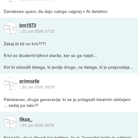
Dandanes upam, da dajo nalogo najprej v AI detektor.
bm1973
::
23. jun 2026, 07:32
Zakaj bi bil on kriv?!?!
Krivi so študenti/njihovi starše, ker so ga najeli...
Kot bi obsodili tistega, ki jemlje drogo, ne tistega, ki jo preprodaja...
primoz4p
::
23. jun 2026, 08:20
Pakistanec, druga generacija; ki se je prilagodil lokalnim običajem
... sedaj pa tako?!
fikus_
::
23. jun 2026, 08:50
Kot kaže, da je človek kar brihten, če je
"opravljal izpite in oddajal