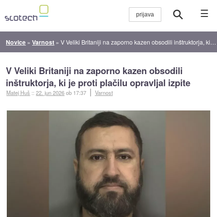
☰
Novice
»
Varnost
»
V Veliki Britaniji na zaporno kazen obsodili inštruktorja, ki je proti plačilu opravljal izpite
V Veliki Britaniji na zaporno kazen obsodili
inštruktorja, ki je proti plačilu opravljal izpite
Matej Huš
::
22. jun 2026
ob 17:37
Varnost