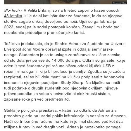
- V Veliki Britaniji so na triletno zaporno kazen
obsodili
Slo-Tech
43-letnika
, ki je delal kot inštruktor za študente, le da so njegove
storitve segale onkraj dovoljene pomoči. Ujeli so ga februarja
2023, sedaj pa je sodni postopek končan. Zasegli mu bodo tudi
nezakonito pridobljeno premoženjsko korist.
Tožilstvo je dokazalo, da je Shahid Adnan za študente na Univerzi
Liverpool John Moore opravljal izpite in oddajal seminarske
naloge. Študentom je za te usluge zaračunaval različne zneske,
od sto dolarjev pa vse do 14.000 dolarjev. Odkrili so ga šele, ko je
eden izmed študentov pri računalništvu oddal ključek USB z
rešenimi nalogami, ki je bil profesorju sumljiv. Zgodba se je začela
razpletati, saj so bili dokumenti na ključku podpisani z Adnanovim
imenom in njegovim podjetjem Study Sharp. Na ključku so našli
tudi podatke o drugih študentih pod njegovim okriljem, njihove
prijave podatke za vstop v univerzitetni elektronski sistem,
zapisane roke pri več predmetih itd.
Stekla je policijska preiskava, v kateri so odkrili, da Adnan živi
predobro glede na uradni poklic inštruktorja in voznika za Amazon.
Našli so tri bančne račune, na katerih je imel skupno več kot dva
milijona funtov in več dragih vozil. Adnan je nezakonito pomagal