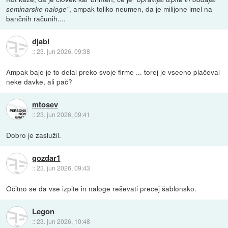
, ampak toliko neumen, da je milijone imel na
seminarske naloge"
bančnih računih....
djabi
::
23. jun 2026, 09:38
Ampak baje je to delal preko svoje firme ... torej je vseeno plačeval
neke davke, ali pač?
mtosev
::
23. jun 2026, 09:41
Dobro je zaslužil.
gozdar1
::
23. jun 2026, 09:43
Očitno se da vse izpite in naloge reševati precej šablonsko.
Legon
::
23. jun 2026, 10:48