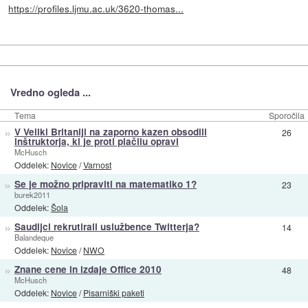
https://profiles.ljmu.ac.uk/3620-thomas...
Vredno ogleda ...
Tema
Sporočila
»
V Veliki Britaniji na zaporno kazen obsodili
26
inštruktorja, ki je proti plačilu opravl
McHusch
Oddelek:
Novice
/
Varnost
»
Se je možno pripraviti na matematiko 1?
23
burek2011
Oddelek:
Šola
»
Saudijci rekrutirali uslužbence Twitterja?
14
Balandeque
Oddelek:
Novice
/
NWO
»
Znane cene in izdaje Office 2010
48
McHusch
Oddelek:
Novice
/
Pisarniški paketi