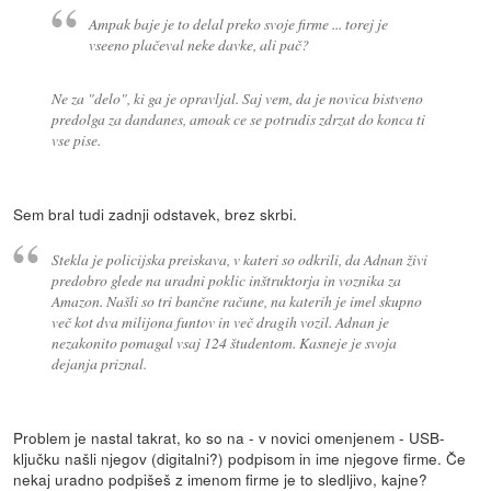
Ampak baje je to delal preko svoje firme ... torej je
vseeno plačeval neke davke, ali pač?
Ne za "delo", ki ga je opravljal. Saj vem, da je novica bistveno
predolga za dandanes, amoak ce se potrudis zdrzat do konca ti
vse pise.
Sem bral tudi zadnji odstavek, brez skrbi.
Stekla je policijska preiskava, v kateri so odkrili, da Adnan živi
predobro glede na uradni poklic inštruktorja in voznika za
Amazon. Našli so tri bančne račune, na katerih je imel skupno
več kot dva milijona funtov in več dragih vozil. Adnan je
nezakonito pomagal vsaj 124 študentom. Kasneje je svoja
dejanja priznal.
Problem je nastal takrat, ko so na - v novici omenjenem - USB-
ključku našli njegov (digitalni?) podpisom in ime njegove firme. Če
nekaj uradno podpišeš z imenom firme je to sledljivo, kajne?