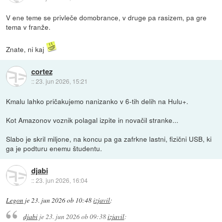
V ene teme se privleče domobrance, v druge pa rasizem, pa gre
tema v franže.
Znate, ni kaj
cortez
::
23. jun 2026, 15:21
Kmalu lahko pričakujemo nanizanko v 6-tih delih na Hulu+.
Kot Amazonov voznik polagal izpite in novačil stranke...
Slabo je skril miljone, na koncu pa ga zafrkne lastni, fizični USB, ki
ga je podturu enemu študentu.
djabi
::
23. jun 2026, 16:04
Legon
je
23. jun 2026 ob 10:48
izjavil
:
djabi
je
23. jun 2026 ob 09:38
izjavil
: