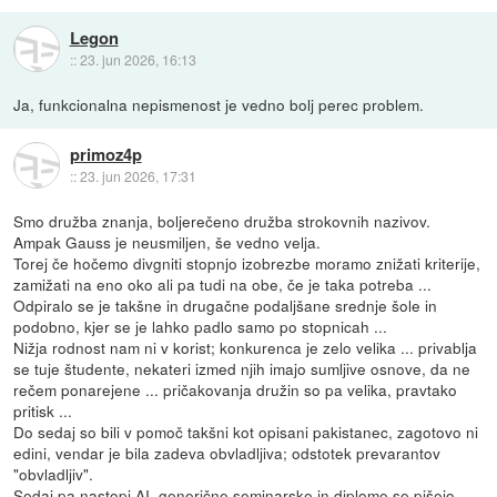
Legon
::
23. jun 2026, 16:13
Ja, funkcionalna nepismenost je vedno bolj perec problem.
primoz4p
::
23. jun 2026, 17:31
Smo družba znanja, boljerečeno družba strokovnih nazivov.
Ampak Gauss je neusmiljen, še vedno velja.
Torej če hočemo divgniti stopnjo izobrezbe moramo znižati kriterije,
zamižati na eno oko ali pa tudi na obe, če je taka potreba ...
Odpiralo se je takšne in drugačne podaljšane srednje šole in
podobno, kjer se je lahko padlo samo po stopnicah ...
Nižja rodnost nam ni v korist; konkurenca je zelo velika ... privablja
se tuje študente, nekateri izmed njih imajo sumljive osnove, da ne
rečem ponarejene ... pričakovanja družin so pa velika, pravtako
pritisk ...
Do sedaj so bili v pomoč takšni kot opisani pakistanec, zagotovo ni
edini, vendar je bila zadeva obvladljiva; odstotek prevarantov
"obvladljiv".
Sedaj pa nastopi AI, generične seminarske in diplome se pišejo