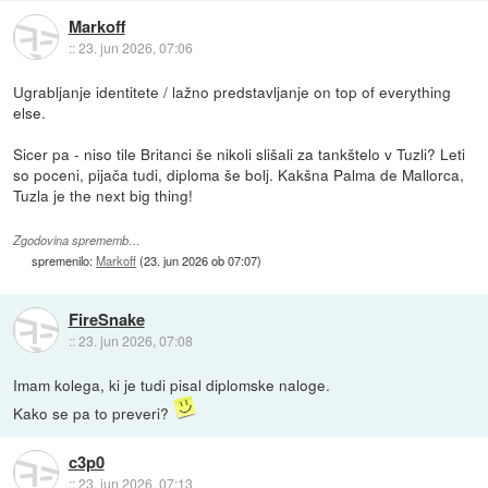
Markoff
::
23. jun 2026, 07:06
Ugrabljanje identitete / lažno predstavljanje on top of everything
else.
Sicer pa - niso tile Britanci še nikoli slišali za tankštelo v Tuzli? Leti
so poceni, pijača tudi, diploma še bolj. Kakšna Palma de Mallorca,
Tuzla je the next big thing!
Zgodovina sprememb…
spremenilo:
Markoff
(
23. jun 2026 ob 07:07
)
FireSnake
::
23. jun 2026, 07:08
Imam kolega, ki je tudi pisal diplomske naloge.
Kako se pa to preveri?
c3p0
::
23. jun 2026, 07:13