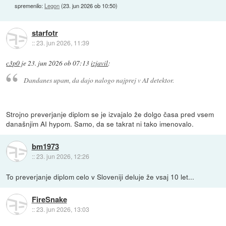
spremenilo:
Legon
(
23. jun 2026 ob 10:50
)
starfotr
::
23. jun 2026, 11:39
c3p0
je
23. jun 2026 ob 07:13
izjavil
:
Dandanes upam, da dajo nalogo najprej v AI detektor.
Strojno preverjanje diplom se je izvajalo že dolgo časa pred vsem
današnjim AI hypom. Samo, da se takrat ni tako imenovalo.
bm1973
::
23. jun 2026, 12:26
To preverjanje diplom celo v Sloveniji deluje že vsaj 10 let...
FireSnake
::
23. jun 2026, 13:03