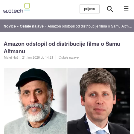
☰
Novice
»
Ostale najave
»
Amazon odstopil od distribucije filma o Samu Altmanu
Amazon odstopil od distribucije filma o Samu
Altmanu
Matej Huš
::
21. jun 2026
ob 14:21
Ostale najave