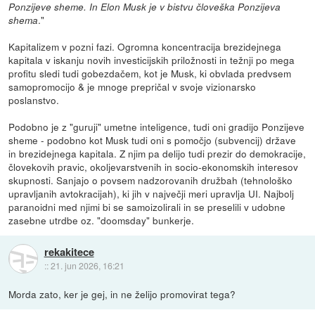
Ponzijeve sheme. In Elon Musk je v bistvu človeška Ponzijeva
."
shema
Kapitalizem v pozni fazi. Ogromna koncentracija brezidejnega
kapitala v iskanju novih investicijskih priložnosti in težnji po mega
profitu sledi tudi gobezdačem, kot je Musk, ki obvlada predvsem
samopromocijo & je mnoge prepričal v svoje vizionarsko
poslanstvo.
Podobno je z "guruji" umetne inteligence, tudi oni gradijo Ponzijeve
sheme - podobno kot Musk tudi oni s pomočjo (subvencij) države
in brezidejnega kapitala. Z njim pa delijo tudi prezir do demokracije,
človekovih pravic, okoljevarstvenih in socio-ekonomskih interesov
skupnosti. Sanjajo o povsem nadzorovanih družbah (tehnološko
upravljanih avtokracijah), ki jih v največji meri upravlja UI. Najbolj
paranoidni med njimi bi se samoizolirali in se preselili v udobne
zasebne utrdbe oz. "doomsday" bunkerje.
rekakitece
::
21. jun 2026, 16:21
Morda zato, ker je gej, in ne želijo promovirat tega?