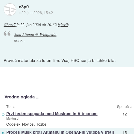
c3p0
::
22. jun 2026, 15:42
Ghost7
je
22. jun 2026 ob 10:32
izjavil
:
Sam Altman @ Wikipedia
noro...
Preveč materiala za le en film. Vsaj HBO serija bi lahko bila.
Vredno ogleda ...
Tema
Sporočila
»
Prvi teden spopada med Muskom in Altmanom
12
McHusch
Oddelek:
Novice
/
Tožbe
»
Proces Musk proti Altmanu in OpenAI-ju vstopa v tretji
15