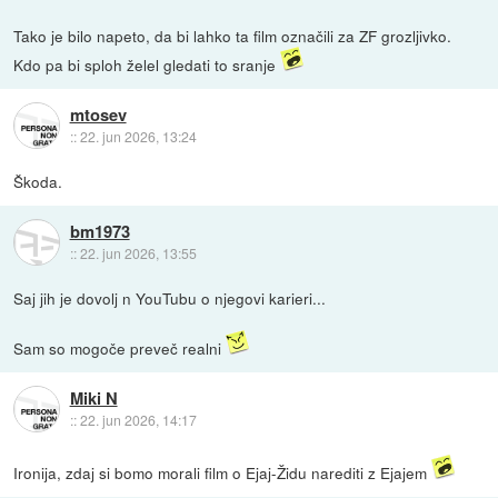
Tako je bilo napeto, da bi lahko ta film označili za ZF grozljivko.
Kdo pa bi sploh želel gledati to sranje
mtosev
::
22. jun 2026, 13:24
Škoda.
bm1973
::
22. jun 2026, 13:55
Saj jih je dovolj n YouTubu o njegovi karieri...
Sam so mogoče preveč realni
Miki N
::
22. jun 2026, 14:17
Ironija, zdaj si bomo morali film o Ejaj-Židu narediti z Ejajem