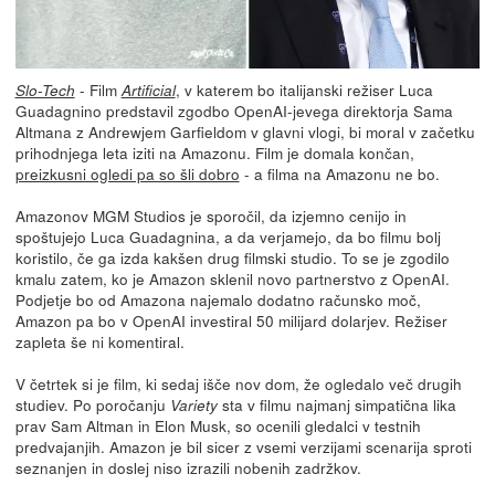
- Film
, v katerem bo italijanski režiser Luca
Slo-Tech
Artificial
Guadagnino predstavil zgodbo OpenAI-jevega direktorja Sama
Altmana z Andrewjem Garfieldom v glavni vlogi, bi moral v začetku
prihodnjega leta iziti na Amazonu. Film je domala končan,
preizkusni ogledi pa so šli dobro
- a filma na Amazonu ne bo.
Amazonov MGM Studios je sporočil, da izjemno cenijo in
spoštujejo Luca Guadagnina, a da verjamejo, da bo filmu bolj
koristilo, če ga izda kakšen drug filmski studio. To se je zgodilo
kmalu zatem, ko je Amazon sklenil novo partnerstvo z OpenAI.
Podjetje bo od Amazona najemalo dodatno računsko moč,
Amazon pa bo v OpenAI investiral 50 milijard dolarjev. Režiser
zapleta še ni komentiral.
V četrtek si je film, ki sedaj išče nov dom, že ogledalo več drugih
studiev. Po poročanju
sta v filmu najmanj simpatična lika
Variety
prav Sam Altman in Elon Musk, so ocenili gledalci v testnih
predvajanjih. Amazon je bil sicer z vsemi verzijami scenarija sproti
seznanjen in doslej niso izrazili nobenih zadržkov.