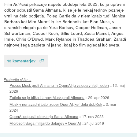
Film
prikazuje napeto obdobje leta 2023, ko je upravni
Artificial
odbor odpustil Sama Altmana, ki se je le nekaj tednov pozneje
vrnil na čelo podjetja. Poleg Garfielda v njem igrajo tudi Monica
Barbaro kot Mira Murati in Ike Barinholtz kot Elon Musk, v
stranskih vlogah pa še Yura Borisov, Cooper Hoffman, Jason
Schwartzman, Cooper Koch, Billie Lourd, Zosia Mamet, Angus
Imrie, Chris O'Dowd, Mark Rylance in Thaddea Graham. Zaradi
najnovejšega zapleta ni jasno, kdaj bo film ugledal luč sveta.
13 komentarjev
Preberite si še…
Proces Musk proti Altmanu in OpenAI-ju vstopa v tretji teden
::
12. maj
2026
Začela se je bitka titanov: Musk proti Altmanu
::
29. apr 2026
Musk v nenavadni tožbi zoper OpenAI, ker dela dobiček
::
3. mar
2024
OpenAI odpustil direktorja Sama Altmana
::
17. nov 2023
Microsoft vlaga milijardo dolarjev v OpenAI
::
24. jul 2019