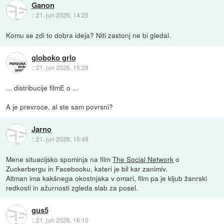
Ganon
::
21. jun 2026, 14:25
Komu se zdi to dobra ideja? Niti zastonj ne bi gledal.
globoko grlo
::
21. jun 2026, 15:28
... distribucije filmE o ...
A je prevroce, al ste sam povrsni?
Jarno
::
21. jun 2026, 15:48
Mene situacijsko spominja na film
The Social Network
o
Zuckerbergu in Facebooku, kateri je bil kar zanimiv.
Altman ima kakšnega okostnjaka v omari, film pa je kljub žanrski
redkosti in ažurnosti zgleda slab za posel.
gus5
::
21. jun 2026, 16:10