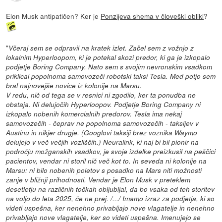
Elon Musk antipatičen? Ker je
Ponzijeva shema v človeški obliki
?
"
Včeraj sem se odpravil na kratek izlet. Začel sem z vožnjo z
lokalnim Hyperloopom, ki je potekal skozi predor, ki ga je izkopalo
podjetje Boring Company. Nato sem s svojim nevronskim vsadkom
priklical popolnoma samovozeči robotski taksi Tesla. Med potjo sem
bral najnovejše novice iz kolonije na Marsu.
V redu, nič od tega se v resnici ni zgodilo, ker ta ponudba ne
obstaja. Ni delujočih Hyperloopov. Podjetje Boring Company ni
izkopalo nobenih komercialnih predorov. Tesla ima nekaj
samovozečih - čeprav ne popolnoma samovozečih - taksijev v
Austinu in nikjer drugje. (Googlovi taksiji brez voznika Waymo
delujejo v več večjih vozliščih.) Neuralink, ki naj bi bil pionir na
področju možganskih vsadkov, je svoje izdelke preizkusil na peščici
pacientov, vendar ni storil nič več kot to. In seveda ni kolonije na
Marsu: ni bilo nobenih poletov s posadko na Mars niti možnosti
zanje v bližnji prihodnosti. Vendar je Elon Musk v preteklem
desetletju na različnih točkah obljubljal, da bo vsaka od teh storitev
na voljo do leta 2025, če ne prej. /.../ Imamo izraz za podjetja, ki so
videti uspešna, ker nenehno privabljajo nove vlagatelje in nenehno
privabljajo nove vlagatelje, ker so videti uspešna. Imenujejo se