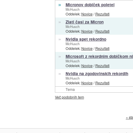
»
Micronov dobiček poletel
McHusch
Oddelek:
Novice
/
Rezultati
»
Zlati časi za Micron
McHusch
Oddelek:
Novice
/
Rezultati
»
Nvidia spet rekordno
McHusch
Oddelek:
Novice
/
Rezultati
»
Microsoft z rekordnim dobičkom ni 
McHusch
Oddelek:
Novice
/
Rezultati
»
Nvidia na zgodovinskih rekordih
McHusch
Oddelek:
Novice
/
Rezultati
Tema
Več podobnih tem
« st