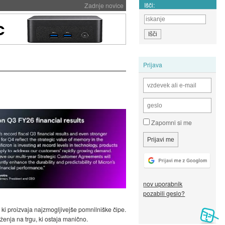
Išči:
Zadnje novice
Prijava
Zapomni si me
nov uporabnik
pozabili geslo?
ki proizvaja najzmogljivejše pomnilniške čipe.
ženja na trgu, ki ostaja manično.