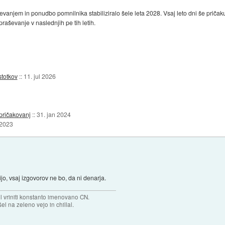
anjem in ponudbo pomnilnika stabiliziralo šele leta 2028. Vsaj leto dni še pričaku
raševanje v naslednjih pe tih letih.
stotkov
::
11. jul 2026
 pričakovanj
::
31. jan 2024
 2023
o, vsaj izgovorov ne bo, da ni denarja.
el vriniti konstanto imenovano CN.
el na zeleno vejo in chillal.