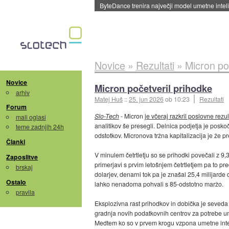
ByteDance trenira največji model umetne intel
Novice
»
Rezultati
»
Micron po
Novice
Micron početveril prihodke
arhiv
Matej Huš
::
25. jun 2026
ob 10:23
Rezultati
Forum
Slo-Tech
- Micron
je včeraj razkril poslovne rezul
mali oglasi
analitikov še presegli. Delnica podjetja je poskoč
teme zadnjih 24h
odstotkov. Micronova tržna kapitalizacija je že pr
Članki
V minulem četrtletju so se prihodki povečali z 9,
Zaposlitve
primerjavi s prvim letošnjem četrtletjem pa to pre
brskaj
dolarjev, denarni tok pa je znašal 25,4 milijarde 
Ostalo
lahko nenadoma pohvali s 85-odstotno maržo.
pravila
Eksplozivna rast prihodkov in dobička je seved
gradnja novih podatkovnih centrov za potrebe um
Medtem ko so v prvem krogu vzpona umetne intelige