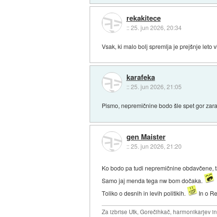
rekakitece
::
25. jun 2026, 20:34
Vsak, ki malo bolj spremlja je prejšnje leto 
karafeka
::
25. jun 2026, 21:05
Pismo, nepremičnine bodo šle spet gor zarad
gen Maister
::
25. jun 2026, 21:20
Ko bodo pa tudi nepremičnine obdavčene, t
Samo jaj menda tega nw bom dočaka.
Toliko o desnih in levih politikih.
In o Re
Za izbrise Utk, Gorečihkač, harmonikarjev in 