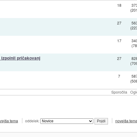
18
37
(20
27
56
(22
17
34
(78
izpolnil pričakovanj
27
82
(70
7
58
(50
Sporočila
Ogl
arejša tema
oddelek:
novejša tem