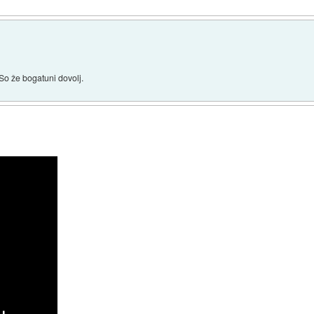
 So že bogatuni dovolj.