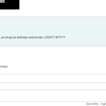
o, po drugi pa dobivajo subvencije v ZDA?? WTF??
Trumpu.
Sporočila
Ogl