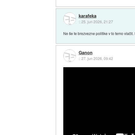
karafeka
::
25. jun 2026, 21:27
Ne še te brezvezne politike v to temo vlačit.
Ganon
::
27. jun 2026, 09:42