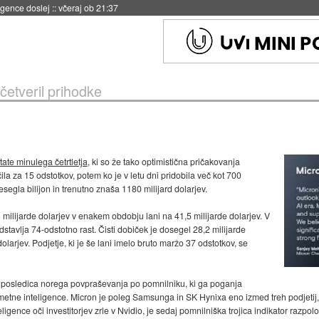
igence doslej
::
včeraj ob 21:37
četveril prihodke
tate minulega četrtletja
, ki so že tako optimistična pričakovanja
ila za 15 odstotkov, potem ko je v letu dni pridobila več kot 700
esegla bilijon in trenutno znaša 1180 milijard dolarjev.
3 milijarde dolarjev v enakem obdobju lani na 41,5 milijarde dolarjev. V
dstavlja 74-odstotno rast. Čisti dobiček je dosegel 28,2 milijarde
dolarjev. Podjetje, ki je še lani imelo bruto maržo 37 odstotkov, se
a posledica norega povpraševanja po pomnilniku, ki ga poganja
etne inteligence. Micron je poleg Samsunga in SK Hynixa eno izmed treh podjetij, 
nce oči investitorjev zrle v Nvidio, je sedaj pomnilniška trojica indikator razpolo