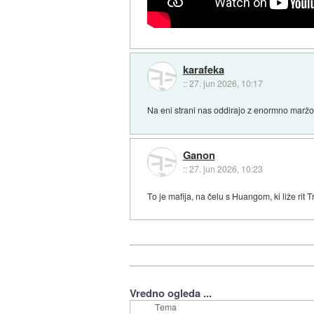
karafeka
::
27. jun 2026, 10:17
Na eni strani nas oddirajo z enormno marž
Ganon
::
27. jun 2026, 10:23
To je mafija, na čelu s Huangom, ki liže rit 
Vredno ogleda ...
Tema