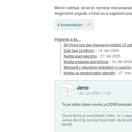
Micron načrtuje, da se bo razmerje med povprašev
dolgoročnih pogodb, s čimer so si zagotovili povp
8 komentarjev
Preberite si še…
SK Hynix prvi dan trgovanja pridobil 15 od
Zlati časi za Micron
::
18. dec 2025
Nvidia spet rekordno
::
27. feb 2025
Nvidia presegla dva bilijona
::
23. feb 2024
Microsoft z rekordnim dobičkom ni izpolnil
Nvidia na zgodovinskih rekordih
::
27. maj
Jarno
::
25. jun 2026, 11:36
To so lahko dobre novice za DDR6 produkcij
Chuck Norris je med števili 0.999... in 1 usp
James Bond je že pred časi mislil, da bo priš
#65W!