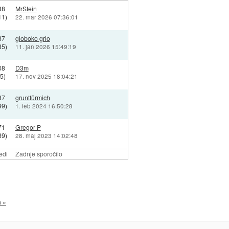
38
MrStein
11)
22. mar 2026 07:36:01
37
globoko grlo
35)
11. jan 2026 15:49:19
08
D3m
5)
17. nov 2025 18:04:21
87
gruntfürmich
99)
1. feb 2024 16:50:28
71
Gregor P
89)
28. maj 2023 14:02:48
edi
Zadnje sporočilo
a »