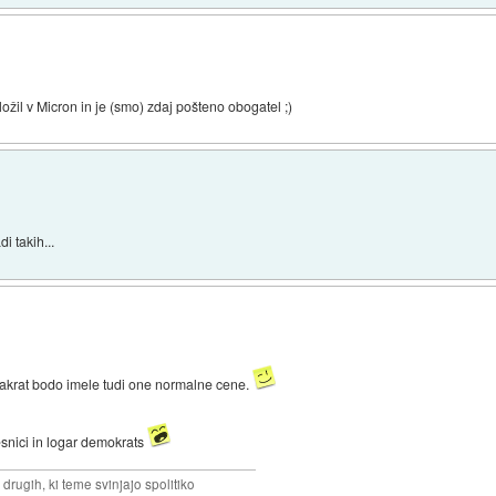
vložil v Micron in je (smo) zdaj pošteno obogatel ;)
i takih...
akrat bodo imele tudi one normalne cene.
snici in logar demokrats
drugih, ki teme svinjajo spolitiko