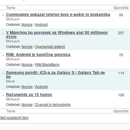
Tema
Sporočila
»
Commodore pokazal telefon brez e-pošte in brskalnika
33
McHusch
Oddelek:
Novice
/
Android
»
V Münchnu bo povratek na Windows stal 90 milijonov
237
evrov
McHusch
Oddelek:
Novice
/
Operacijski sistemi
»
RIM: Android je kaotična greznica
70
McHusch
Oddelek:
Novice
/
RIM BlackBerry
»
Samsung potrdil: ICS-a za Galaxy S / Galaxy Tab ne
114
bo
Mandi
Oddelek:
Novice
/
Android
»
Računalnik za 15 funtov
100
McHusch
Oddelek:
Novice
/
Znanost in tehnologija
Tema
Sporočila
Več podobnih tem