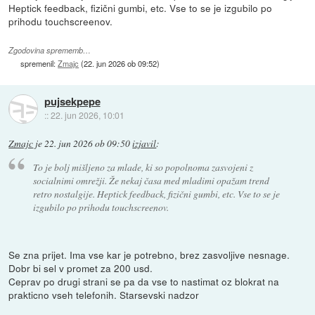
Heptick feedback, fizični gumbi, etc. Vse to se je izgubilo po
prihodu touchscreenov.
Zgodovina sprememb…
spremenil:
Zmajc
(
22. jun 2026 ob 09:52
)
pujsekpepe
::
22. jun 2026, 10:01
Zmajc
je
22. jun 2026 ob 09:50
izjavil
:
To je bolj mišljeno za mlade, ki so popolnoma zasvojeni z
socialnimi omrežji. Že nekaj časa med mladimi opažam trend
retro nostalgije. Heptick feedback, fizični gumbi, etc. Vse to se je
izgubilo po prihodu touchscreenov.
Se zna prijet. Ima vse kar je potrebno, brez zasvoljive nesnage.
Dobr bi sel v promet za 200 usd.
Ceprav po drugi strani se pa da vse to nastimat oz blokrat na
prakticno vseh telefonih. Starsevski nadzor