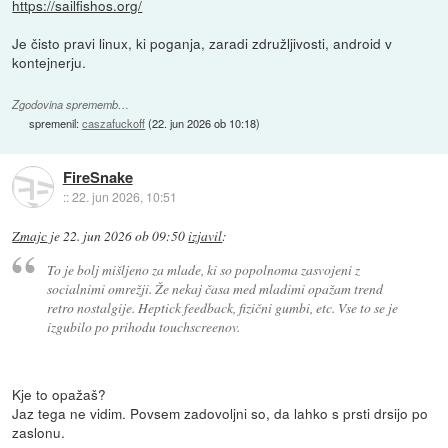
https://sailfishos.org/
Je čisto pravi linux, ki poganja, zaradi združljivosti, android v
kontejnerju.
Zgodovina sprememb…
spremenil:
caszafuckoff
(
22. jun 2026 ob 10:18
)
FireSnake
::
22. jun 2026, 10:51
Zmajc
je
22. jun 2026 ob 09:50
izjavil
:
To je bolj mišljeno za mlade, ki so popolnoma zasvojeni z
socialnimi omrežji. Že nekaj časa med mladimi opažam trend
retro nostalgije. Heptick feedback, fizični gumbi, etc. Vse to se je
izgubilo po prihodu touchscreenov.
Kje to opažaš?
Jaz tega ne vidim. Povsem zadovoljni so, da lahko s prsti drsijo po
zaslonu.