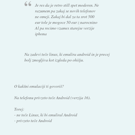
Je res da je retro still spet moderen. Ne
razumem pa zakaj se novih telefonov
ne omeji. Zakaj bi dal za ta srot 500
eur tole je mogoce 50 eur z narocnino
Al pa recimo vzames starejse verzije
iphona
Na zadevi teče linux, ki emulira android in je precej
bolj zmogljiva kot izgleda po ohišju.
O kakšni emulaciji ti govoriš?
Na telefonu privzeto teče Android (verzija 16).
Torej:
- ne teče Linux, ki bi emuliral Android
- privzeto teče Android