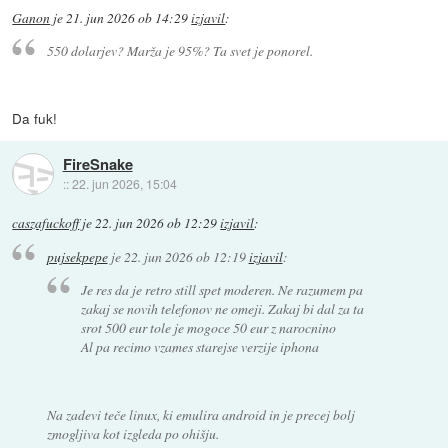
Ganon
je
21. jun 2026 ob 14:29
izjavil
:
550 dolarjev? Marža je 95%? Ta svet je ponorel.
Da fuk!
FireSnake
::
22. jun 2026, 15:04
caszafuckoff
je
22. jun 2026 ob 12:29
izjavil
:
pujsekpepe
je
22. jun 2026 ob 12:19
izjavil
:
Je res da je retro still spet moderen. Ne razumem pa
zakaj se novih telefonov ne omeji. Zakaj bi dal za ta
srot 500 eur tole je mogoce 50 eur z narocnino
Al pa recimo vzames starejse verzije iphona
Na zadevi teče linux, ki emulira android in je precej bolj
zmogljiva kot izgleda po ohišju.