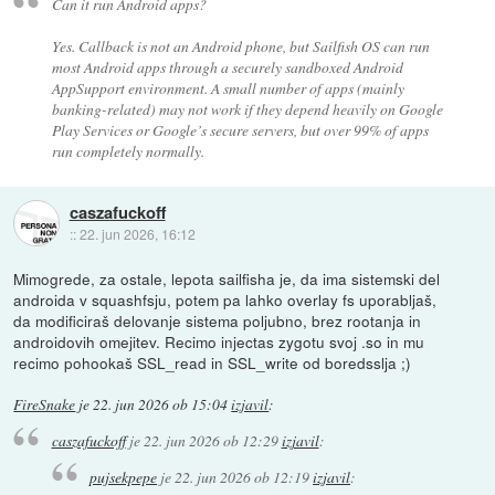
Can it run Android apps?
Yes. Callback is not an Android phone, but Sailfish OS can run
most Android apps through a securely sandboxed Android
AppSupport environment. A small number of apps (mainly
banking-related) may not work if they depend heavily on Google
Play Services or Google’s secure servers, but over 99% of apps
run completely normally.
caszafuckoff
::
22. jun 2026, 16:12
Mimogrede, za ostale, lepota sailfisha je, da ima sistemski del
androida v squashfsju, potem pa lahko overlay fs uporabljaš,
da modificiraš delovanje sistema poljubno, brez rootanja in
androidovih omejitev. Recimo injectas zygotu svoj .so in mu
recimo pohookaš SSL_read in SSL_write od boredsslja ;)
FireSnake
je
22. jun 2026 ob 15:04
izjavil
:
caszafuckoff
je
22. jun 2026 ob 12:29
izjavil
:
pujsekpepe
je
22. jun 2026 ob 12:19
izjavil
: