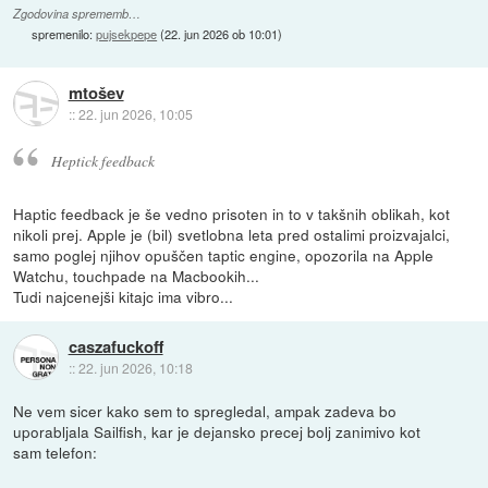
Zgodovina sprememb…
spremenilo:
pujsekpepe
(
22. jun 2026 ob 10:01
)
mtošev
::
22. jun 2026, 10:05
Heptick feedback
Haptic feedback je še vedno prisoten in to v takšnih oblikah, kot
nikoli prej. Apple je (bil) svetlobna leta pred ostalimi proizvajalci,
samo poglej njihov opuščen taptic engine, opozorila na Apple
Watchu, touchpade na Macbookih...
Tudi najcenejši kitajc ima vibro...
caszafuckoff
::
22. jun 2026, 10:18
Ne vem sicer kako sem to spregledal, ampak zadeva bo
uporabljala Sailfish, kar je dejansko precej bolj zanimivo kot
sam telefon: