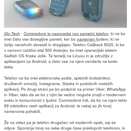
-
Commodore je napovedal nov pametni telefon
, ki ne bo
Slo-Tech
imel čisto vse dosegljive pameti, ker bo
namenjen
ljudem, ki ne
želijo nenehnih obvestil in dregljajev. Telefon Callback 8020, ki bo
v osnovni različici stal 500 dolarjev, bo imel operacijski sistem
Sailfish OS finske Jolle. Ta temelji na Linuxu in je združljiv z
aplikacijami za Android, a čisto vse na njem vendarle ne bodo
tekle.
Telefon ne bo imel elektronske pošte, spletnih brskalnikov,
družbenih omrežij, Instagrama, Slacka in podobnih motečih
aplikacij. Po drugi strani pa bo podpiral na primer Uber, WhatsApp
in Viber, tako da se bo z njim še vedno mogoče znajti v modernem
svetu in komunicirati z ljudmi. Commodore trdi, da bo na njem teklo
99 odstotkov vseh aplikacij za Android, le nekaj so jih torej
namenoma pohabili.
Že na videz pa je telefon drugačen od modernih opek, saj se
odpre. Spominja torej na neke druge čase preklopnih telefonov, ki