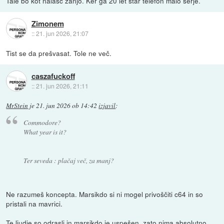
Tale bo kot nalašč zanjo. Ker ga 20 let star telefon malo serje.
Zimonem
::
21. jun 2026, 21:07
Tist se da prešvasat. Tole ne več.
caszafuckoff
::
21. jun 2026, 21:11
MrStein
je
21. jun 2026 ob 14:42
izjavil
:
Commodore?
What year is it?
Ter seveda : plačaj več, za manj?
Ne razumeš koncepta. Marsikdo si ni mogel privoščiti c64 in so
pristali na mavrici.
Te ljudje so odrasli in marsikdo je uspešen, zato nima absolutno