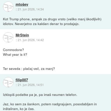
mtošev
::
21. jun 2026, 14:34
Kot Trump phone, ampak za drugo vrsto (veliko manj škodljivih)
idiotov. Neverjetno za kakšen denar to prodajajo.
MrStein
::
21. jun 2026, 14:42
Commodore?
What year is it?
Ter seveda : plačaj več, za manj?
filip007
::
21. jun 2026, 14:51
Izklopiš podatke pa je, pa imaš neumen telefon.
Jaz, ko sem za šankom, potem nadgrajujem, posodabljam in
inštaliram, ko je čas.