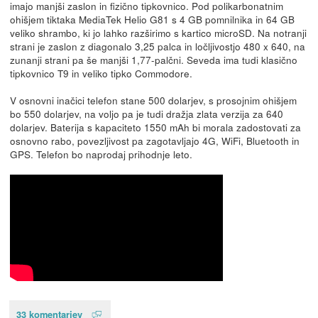
imajo manjši zaslon in fizično tipkovnico. Pod polikarbonatnim
ohišjem tiktaka MediaTek Helio G81 s 4 GB pomnilnika in 64 GB
veliko shrambo, ki jo lahko razširimo s kartico microSD. Na notranji
strani je zaslon z diagonalo 3,25 palca in ločljivostjo 480 x 640, na
zunanji strani pa še manjši 1,77-palčni. Seveda ima tudi klasično
tipkovnico T9 in veliko tipko Commodore.
V osnovni inačici telefon stane 500 dolarjev, s prosojnim ohišjem
bo 550 dolarjev, na voljo pa je tudi dražja zlata verzija za 640
dolarjev. Baterija s kapaciteto 1550 mAh bi morala zadostovati za
osnovno rabo, povezljivost pa zagotavljajo 4G, WiFi, Bluetooth in
GPS. Telefon bo naprodaj prihodnje leto.
33 komentarjev