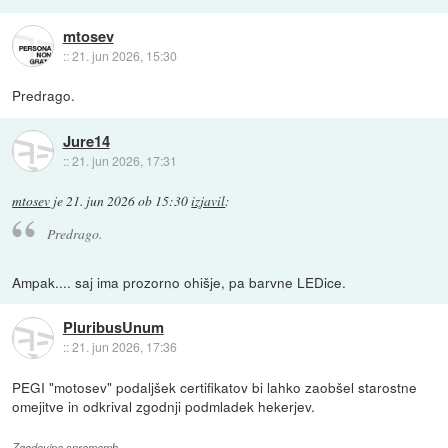
mtosev
::
21. jun 2026, 15:30
Predrago.
Jure14
::
21. jun 2026, 17:31
mtosev
je
21. jun 2026 ob 15:30
izjavil
:
Predrago.
Ampak.... saj ima prozorno ohišje, pa barvne LEDice.
PluribusUnum
::
21. jun 2026, 17:36
PEGI "motosev" podaljšek certifikatov bi lahko zaobšel starostne
omejitve in odkrival zgodnji podmladek hekerjev.
Zgodovina sprememb…