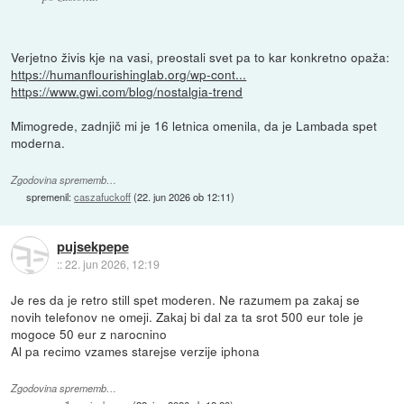
Verjetno živis kje na vasi, preostali svet pa to kar konkretno opaža:
https://humanflourishinglab.org/wp-cont...
https://www.gwi.com/blog/nostalgia-trend
Mimogrede, zadnjič mi je 16 letnica omenila, da je Lambada spet
moderna.
Zgodovina sprememb…
spremenil:
caszafuckoff
(
22. jun 2026 ob 12:11
)
pujsekpepe
::
22. jun 2026, 12:19
Je res da je retro still spet moderen. Ne razumem pa zakaj se
novih telefonov ne omeji. Zakaj bi dal za ta srot 500 eur tole je
mogoce 50 eur z narocnino
Al pa recimo vzames starejse verzije iphona
Zgodovina sprememb…