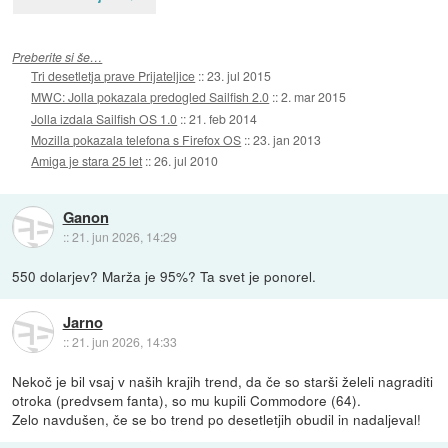
Preberite si še…
Tri desetletja prave Prijateljice
::
23. jul 2015
MWC: Jolla pokazala predogled Sailfish 2.0
::
2. mar 2015
Jolla izdala Sailfish OS 1.0
::
21. feb 2014
Mozilla pokazala telefona s Firefox OS
::
23. jan 2013
Amiga je stara 25 let
::
26. jul 2010
Ganon
::
21. jun 2026, 14:29
550 dolarjev? Marža je 95%? Ta svet je ponorel.
Jarno
::
21. jun 2026, 14:33
Nekoč je bil vsaj v naših krajih trend, da če so starši želeli nagraditi
otroka (predvsem fanta), so mu kupili Commodore (64).
Zelo navdušen, če se bo trend po desetletjih obudil in nadaljeval!