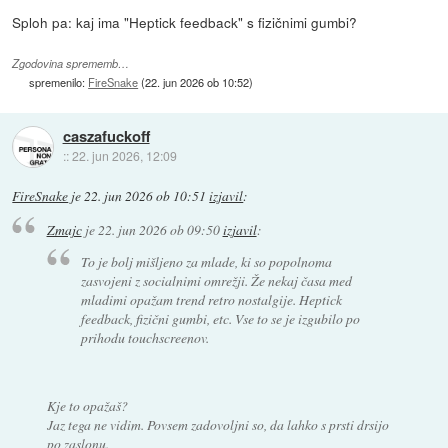
Sploh pa: kaj ima "Heptick feedback" s fizičnimi gumbi?
Zgodovina sprememb…
spremenilo:
FireSnake
(
22. jun 2026 ob 10:52
)
caszafuckoff
::
22. jun 2026, 12:09
FireSnake
je
22. jun 2026 ob 10:51
izjavil
:
Zmajc
je
22. jun 2026 ob 09:50
izjavil
:
To je bolj mišljeno za mlade, ki so popolnoma
zasvojeni z socialnimi omrežji. Že nekaj časa med
mladimi opažam trend retro nostalgije. Heptick
feedback, fizični gumbi, etc. Vse to se je izgubilo po
prihodu touchscreenov.
Kje to opažaš?
Jaz tega ne vidim. Povsem zadovoljni so, da lahko s prsti drsijo
po zaslonu.