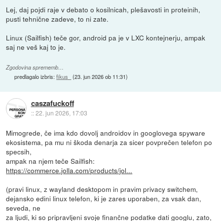
Lej, daj pojdi raje v debato o kosilnicah, plešavosti in proteinih,
pusti tehnične zadeve, to ni zate.
Linux (Sailfish) teče gor, android pa je v LXC kontejnerju, ampak
saj ne veš kaj to je.
Zgodovina sprememb…
predlagalo izbris:
fikus_
(
23. jun 2026 ob 11:31
)
caszafuckoff
::
22. jun 2026, 17:03
Mimogrede, če ima kdo dovolj androidov in googlovega spyware
ekosistema, pa mu ni škoda denarja za sicer povprečen telefon po
specsih,
ampak na njem teče Sailfish:
https://commerce.jolla.com/products/jol...
(pravi linux, z wayland desktopom in pravim privacy switchem,
dejansko edini linux telefon, ki je zares uporaben, za vsak dan,
seveda, ne
za ljudi, ki so pripravljeni svoje finančne podatke dati googlu, zato,