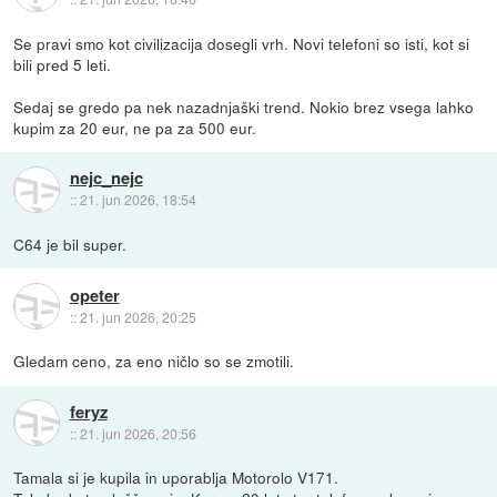
Se pravi smo kot civilizacija dosegli vrh. Novi telefoni so isti, kot si
bili pred 5 leti.
Sedaj se gredo pa nek nazadnjaški trend. Nokio brez vsega lahko
kupim za 20 eur, ne pa za 500 eur.
nejc_nejc
::
21. jun 2026, 18:54
C64 je bil super.
opeter
::
21. jun 2026, 20:25
Gledam ceno, za eno ničlo so se zmotili.
feryz
::
21. jun 2026, 20:56
Tamala si je kupila in uporablja Motorolo V171.