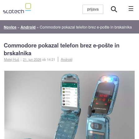
☰
Novice
»
Android
»
Commodore pokazal telefon brez e-pošte in brskalnika
Commodore pokazal telefon brez e-pošte in
brskalnika
Matej Huš
::
21. jun 2026
ob 14:21
Android