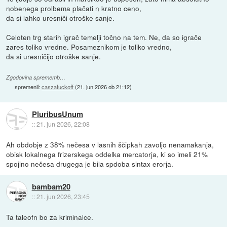
nobenega prolbema plačati n kratno ceno,
da si lahko uresniči otroške sanje.
Celoten trg starih igrač temelji točno na tem. Ne, da so igrače
zares toliko vredne. Posameznikom je toliko vredno,
da si uresničijo otroške sanje.
Zgodovina sprememb…
spremenil:
caszafuckoff
(
21. jun 2026 ob 21:12
)
PluribusUnum
::
21. jun 2026, 22:08
Ah obdobje z 38% nečesa v lasnih ščipkah zavoljo nenamakanja,
obisk lokalnega frizerskega oddelka mercatorja, ki so imeli 21%
spojino nečesa drugega je bila spdoba sintax erorja.
bambam20
::
21. jun 2026, 23:45
Ta taleofn bo za kriminalce.