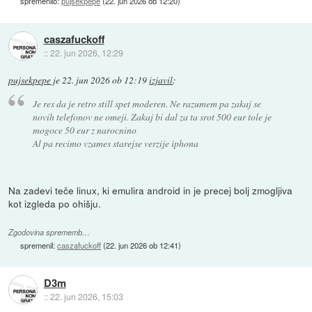
spremenilo:
pujsekpepe
(
22. jun 2026 ob 12:20
)
caszafuckoff
::
22. jun 2026, 12:29
pujsekpepe
je
22. jun 2026 ob 12:19
izjavil
:
Je res da je retro still spet moderen. Ne razumem pa zakaj se
novih telefonov ne omeji. Zakaj bi dal za ta srot 500 eur tole je
mogoce 50 eur z narocnino
Al pa recimo vzames starejse verzije iphona
Na zadevi teče linux, ki emulira android in je precej bolj zmogljiva
kot izgleda po ohišju.
Zgodovina sprememb…
spremenil:
caszafuckoff
(
22. jun 2026 ob 12:41
)
D3m
::
22. jun 2026, 15:03