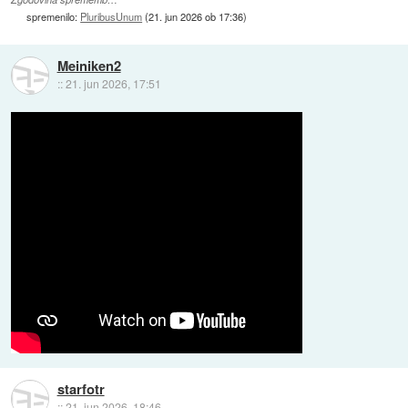
spremenilo:
PluribusUnum
(
21. jun 2026 ob 17:36
)
Meiniken2
::
21. jun 2026, 17:51
starfotr
::
21. jun 2026, 18:46