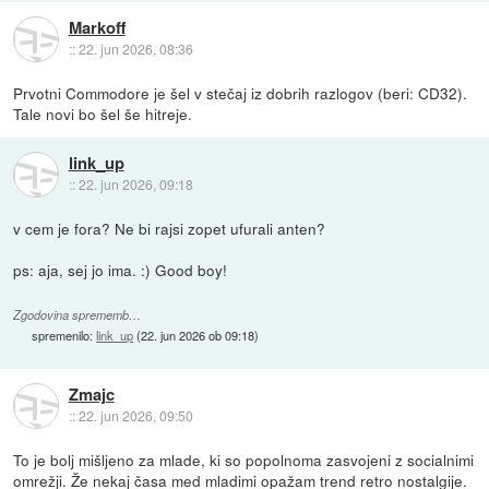
Markoff
::
22. jun 2026, 08:36
Prvotni Commodore je šel v stečaj iz dobrih razlogov (beri: CD32).
Tale novi bo šel še hitreje.
link_up
::
22. jun 2026, 09:18
v cem je fora? Ne bi rajsi zopet ufurali anten?
ps: aja, sej jo ima. :) Good boy!
Zgodovina sprememb…
spremenilo:
link_up
(
22. jun 2026 ob 09:18
)
Zmajc
::
22. jun 2026, 09:50
To je bolj mišljeno za mlade, ki so popolnoma zasvojeni z socialnimi
omrežji. Že nekaj časa med mladimi opažam trend retro nostalgije.