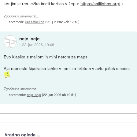
ker jim je res težko imeti kartico v žepu:
https://sailfishos.org/
)
Zgodovina sprememb…
spremenil:
caszafuckoff
(
22. jun 2026 ob 17:13
)
nejc_nejc
::
22. jun 2026, 19:48
Evo
klasiko
z mailom in mini netom za maps
Aja namesto šipdrajsa lahko v temi za hrbtom v avtu pišeš smese.
Zgodovina sprememb…
spremenilo:
nejc_nejc
(
22. jun 2026 ob 19:51
)
Vredno ogleda ...