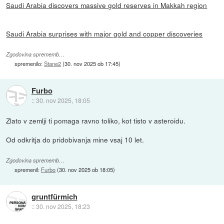
Saudi Arabia discovers massive gold reserves in Makkah region
Saudi Arabia surprises with major gold and copper discoveries
Zgodovina sprememb…
spremenilo:
Stane2
(
30. nov 2025 ob 17:45
)
Furbo
::
30. nov 2025, 18:05
Zlato v zemlji ti pomaga ravno toliko, kot tisto v asteroidu.
Od odkritja do pridobivanja mine vsaj 10 let.
Zgodovina sprememb…
spremenil:
Furbo
(
30. nov 2025 ob 18:05
)
gruntfürmich
::
30. nov 2025, 18:23