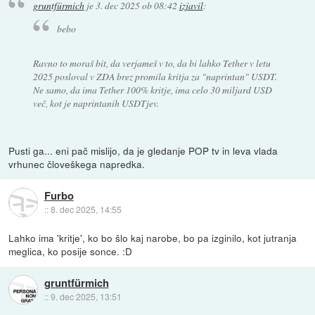
gruntfürmich
je
3. dec 2025 ob 08:42
izjavil
:
bebo
Ravno to moraš bit, da verjameš v to, da bi lahko Tether v letu
2025 posloval v ZDA brez promila kritja za "naprintan" USDT.
Ne samo, da ima Tether 100% kritje, ima celo 30 miljard USD
več, kot je naprintanih USDTjev.
Pusti ga... eni pač mislijo, da je gledanje POP tv in leva vlada
vrhunec človeškega napredka.
Furbo
::
8. dec 2025, 14:55
Lahko ima 'kritje', ko bo šlo kaj narobe, bo pa izginilo, kot jutranja
meglica, ko posije sonce. :D
gruntfürmich
::
9. dec 2025, 13:51