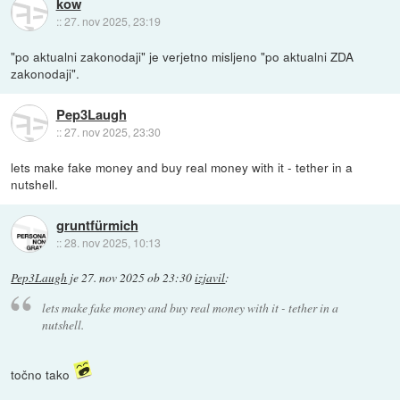
kow
::
27. nov 2025, 23:19
"po aktualni zakonodaji" je verjetno misljeno "po aktualni ZDA
zakonodaji".
Pep3Laugh
::
27. nov 2025, 23:30
lets make fake money and buy real money with it - tether in a
nutshell.
gruntfürmich
::
28. nov 2025, 10:13
Pep3Laugh
je
27. nov 2025 ob 23:30
izjavil
:
lets make fake money and buy real money with it - tether in a
nutshell.
točno tako