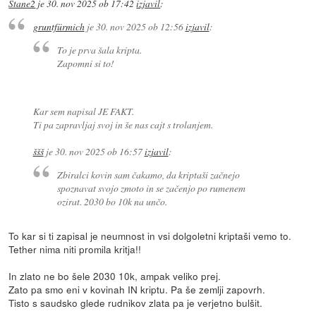
Stane2
je
30. nov 2025 ob 17:42
izjavil
:
gruntfürmich
je
30. nov 2025 ob 12:56
izjavil
:
To je prva šala kripta.
Zapomni si to!
Kar sem napisal JE FAKT.
Ti pa zapravljaj svoj in še nas cajt s trolanjem.
ššš
je
30. nov 2025 ob 16:57
izjavil
:
Zbiralci kovin sam čakamo, da kriptaši začnejo
spoznavat svojo zmoto in se začenjo po rumenem
ozirat. 2030 bo 10k na unčo.
To kar si ti zapisal je neumnost in vsi dolgoletni kriptaši vemo to.
Tether nima niti promila kritja!!
In zlato ne bo šele 2030 10k, ampak veliko prej.
Zato pa smo eni v kovinah IN kriptu. Pa še zemlji zapovrh.
Tisto s saudsko glede rudnikov zlata pa je verjetno bulšit.