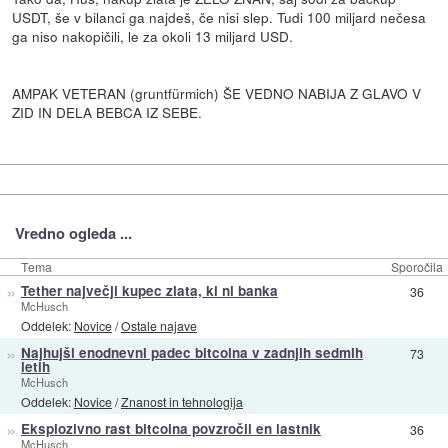
USDT, še v bilanci ga najdeš, če nisi slep. Tudi 100 miljard nečesa
ga niso nakopičili, le za okoli 13 miljard USD.
AMPAK VETERAN (gruntfürmich) ŠE VEDNO NABIJA Z GLAVO V
ZID IN DELA BEBCA IZ SEBE.
Vredno ogleda ...
Tema
Sporočila
»
Tether največji kupec zlata, ki ni banka
36
McHusch
Oddelek:
Novice
/
Ostale najave
»
Najhujši enodnevni padec bitcoina v zadnjih sedmih
73
letih
McHusch
Oddelek:
Novice
/
Znanost in tehnologija
»
Eksplozivno rast bitcoina povzročil en lastnik
36
McHusch