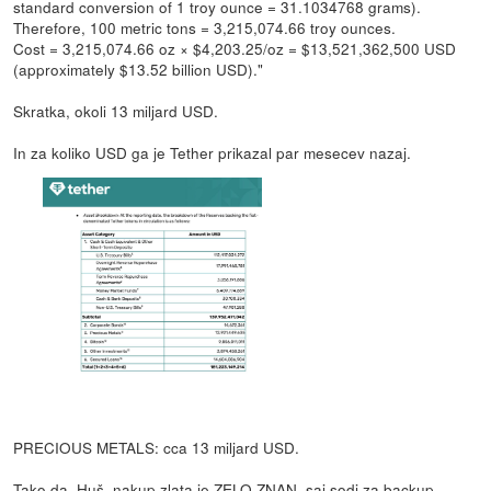
standard conversion of 1 troy ounce = 31.1034768 grams).
Therefore, 100 metric tons = 3,215,074.66 troy ounces.
Cost = 3,215,074.66 oz × $4,203.25/oz = $13,521,362,500 USD
(approximately $13.52 billion USD)."
Skratka, okoli 13 miljard USD.
In za koliko USD ga je Tether prikazal par mesecev nazaj.
PRECIOUS METALS: cca 13 miljard USD.
Tako da, Huš, nakup zlata je ZELO ZNAN, saj sodi za backup