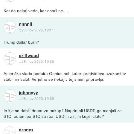
Kot da nekaj vedo, kar ostali ne.....
nnnnii
::
28. nov 2025, 19:11
Trump dollar burn?
driftwood
::
28. nov 2025, 19:35
Ameriška vlada podpira Genius act, kateri predvideva uzakonitev
stabilnih valut. Verjetno se nekaj v tej smeri pripravlja.
johnnyyy
::
28. nov 2025, 19:36
In kje so dobili denar za nakup? Naprintali USDT, ga menjali za
BTC, potem pa BTC za real USD in z njim kupili zlato?
dronyx