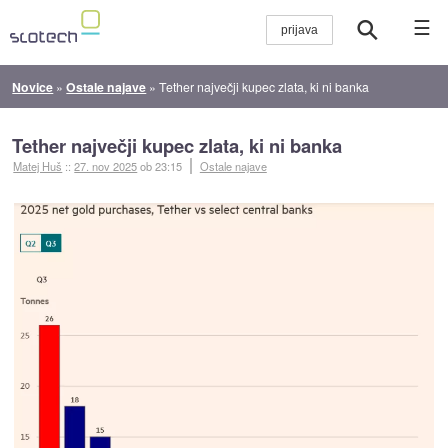
☰
Novice
»
Ostale najave
»
Tether največji kupec zlata, ki ni banka
Tether največji kupec zlata, ki ni banka
Matej Huš
::
27. nov 2025
ob 23:15
Ostale najave