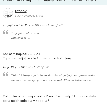
Stane2
::
30. nov 2025, 17:42
gruntfürmich
je
30. nov 2025 ob 12:56
izjavil
:
To je prva šala kripta.
Zapomni si to!
Kar sem napisal JE FAKT.
Ti pa zapravljaj svoj in še nas cajt s trolanjem.
ššš
je
30. nov 2025 ob 16:57
izjavil
:
Zbiralci kovin sam čakamo, da kriptaši začnejo spoznavat svojo
zmoto in se začenjo po rumenem ozirat. 2030 bo 10k na unčo.
Sploh, ko bo v zemljo "priletel" asteroid z miljardo tonami zlata, bo
cena sploh poletela v nebo, a?