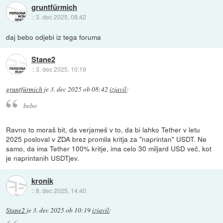
gruntfürmich
::
3. dec 2025, 08:42
daj bebo odjebi iz tega foruma
Stane2
::
3. dec 2025, 10:19
gruntfürmich
je
3. dec 2025 ob 08:42
izjavil
:
bebo
Ravno to moraš bit, da verjameš v to, da bi lahko Tether v letu
2025 posloval v ZDA brez promila kritja za "naprintan" USDT. Ne
samo, da ima Tether 100% kritje, ima celo 30 miljard USD več, kot
je naprintanih USDTjev.
kronik
::
8. dec 2025, 14:40
Stane2
je
3. dec 2025 ob 10:19
izjavil
: