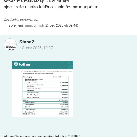
tether ima marketcap ~185 miljard.
ajde, to še ni tako kritično. malo še mora naprintat.
Zgodovina sprememb…
spremenil:
gruntfürmich
(
2. dec 2025 ob 09:44
)
Stane2
::
2. dec 2025, 19:07
https://x.com/paoloardoino/status/19951...