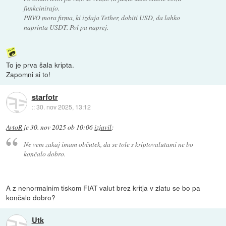
funkcinirajo.
PRVO mora firma, ki izdaja Tether, dobiti USD, da lahko
naprinta USDT. Pol pa naprej.
To je prva šala kripta.
Zapomni si to!
starfotr
::
30. nov 2025, 13:12
AvtoR
je
30. nov 2025 ob 10:06
izjavil
:
Ne vem zakaj imam občutek, da se tole s kriptovalutami ne bo
končalo dobro.
A z nenormalnim tiskom FIAT valut brez kritja v zlatu se bo pa
končalo dobro?
Utk