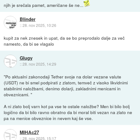
njih je srečala pamet, američane še ne...
Blinder
::
28. nov 2025, 10:26
kupit za nek znesek in upat, da se bo preprodalo dalje za več
namesto, da bi se vlagalo
Glugy
::
28. nov 2025, 14:29
"Po aktualni zakonodaji Tether svoje na dolar vezane valute
(USDT) ne bi smel podpirati z zlatom, temveč z visoko likvidnimi
stabilnimi naložbami, denimo dolarji, zakladnimi menicami in
obveznicami. "
A ni zlato bolj varn kot pa vse te ostale naložbe? Men bi bilo bolj
logično da bi bilo ravno obratno da bi moral biti vezan na zlato ne
pa na menice obveznice in nevem kaj še vse.
MIHAc27
::
28. nov 2025, 15:17