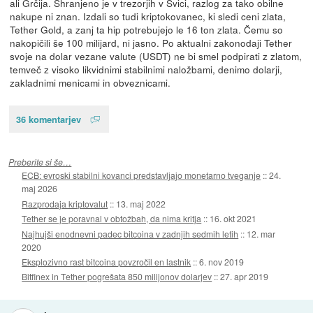
ali Grčija. Shranjeno je v trezorjih v Švici, razlog za tako obilne
nakupe ni znan. Izdali so tudi kriptokovanec, ki sledi ceni zlata,
Tether Gold, a zanj ta hip potrebujejo le 16 ton zlata. Čemu so
nakopičili še 100 milijard, ni jasno. Po aktualni zakonodaji Tether
svoje na dolar vezane valute (USDT) ne bi smel podpirati z zlatom,
temveč z visoko likvidnimi stabilnimi naložbami, denimo dolarji,
zakladnimi menicami in obveznicami.
36 komentarjev
Preberite si še…
ECB: evroski stabilni kovanci predstavljajo monetarno tveganje
::
24.
maj 2026
Razprodaja kriptovalut
::
13. maj 2022
Tether se je poravnal v obtožbah, da nima kritja
::
16. okt 2021
Najhujši enodnevni padec bitcoina v zadnjih sedmih letih
::
12. mar
2020
Eksplozivno rast bitcoina povzročil en lastnik
::
6. nov 2019
Bitfinex in Tether pogrešata 850 milijonov dolarjev
::
27. apr 2019