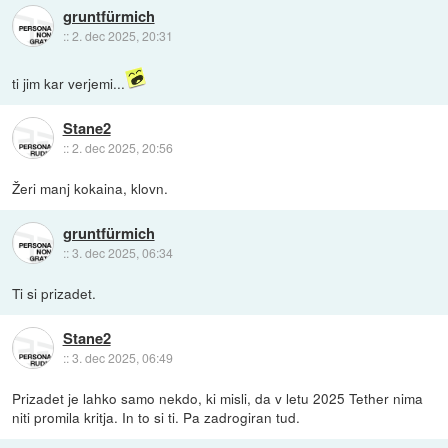
gruntfürmich
::
2. dec 2025, 20:31
ti jim kar verjemi...
Stane2
::
2. dec 2025, 20:56
Žeri manj kokaina, klovn.
gruntfürmich
::
3. dec 2025, 06:34
Ti si prizadet.
Stane2
::
3. dec 2025, 06:49
Prizadet je lahko samo nekdo, ki misli, da v letu 2025 Tether nima
niti promila kritja. In to si ti. Pa zadrogiran tud.