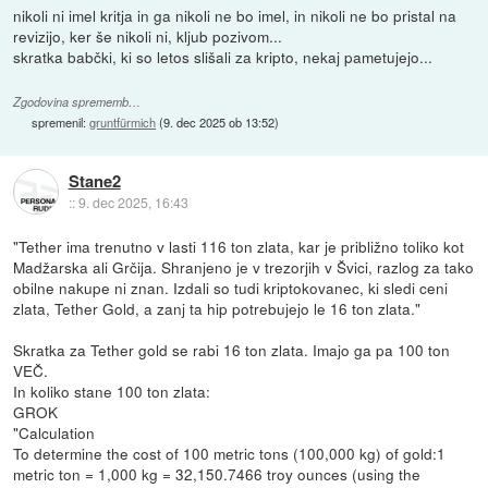
nikoli ni imel kritja in ga nikoli ne bo imel, in nikoli ne bo pristal na
revizijo, ker še nikoli ni, kljub pozivom...
skratka babčki, ki so letos slišali za kripto, nekaj pametujejo...
Zgodovina sprememb…
spremenil:
gruntfürmich
(
9. dec 2025 ob 13:52
)
Stane2
::
9. dec 2025, 16:43
"Tether ima trenutno v lasti 116 ton zlata, kar je približno toliko kot
Madžarska ali Grčija. Shranjeno je v trezorjih v Švici, razlog za tako
obilne nakupe ni znan. Izdali so tudi kriptokovanec, ki sledi ceni
zlata, Tether Gold, a zanj ta hip potrebujejo le 16 ton zlata."
Skratka za Tether gold se rabi 16 ton zlata. Imajo ga pa 100 ton
VEČ.
In koliko stane 100 ton zlata:
GROK
"Calculation
To determine the cost of 100 metric tons (100,000 kg) of gold:1
metric ton = 1,000 kg = 32,150.7466 troy ounces (using the