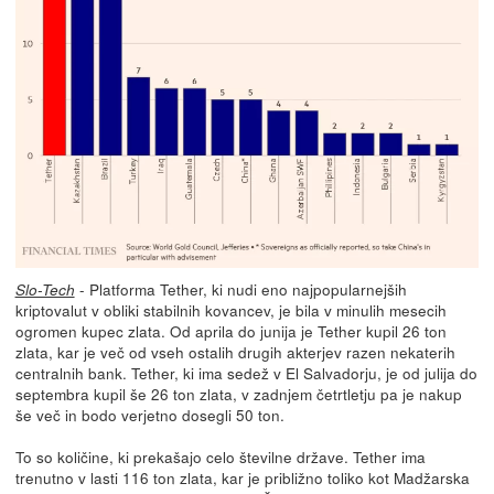
- Platforma Tether, ki nudi eno najpopularnejših
Slo-Tech
kriptovalut v obliki stabilnih kovancev, je bila v minulih mesecih
ogromen kupec zlata. Od aprila do junija je Tether kupil 26 ton
zlata, kar je več od vseh ostalih drugih akterjev razen nekaterih
centralnih bank. Tether, ki ima sedež v El Salvadorju, je od julija do
septembra kupil še 26 ton zlata, v zadnjem četrtletju pa je nakup
še več in bodo verjetno dosegli 50 ton.
To so količine, ki prekašajo celo številne države. Tether ima
trenutno v lasti 116 ton zlata, kar je približno toliko kot Madžarska