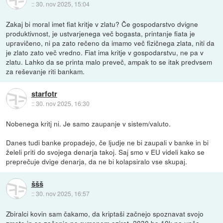
::
30. nov 2025, 15:04
Zakaj bi moral imet fiat kritje v zlatu? Če gospodarstvo dvigne
produktivnost, je ustvarjenega več bogasta, printanje fiata je
upravičeno, ni pa zato rečeno da imamo več fizičnega zlata, niti da
je zlato zato več vredno. Fiat ima kritje v gospodarstvu, ne pa v
zlatu. Lahko da se printa malo preveč, ampak to se itak predvsem
za reševanje riti bankam.
starfotr
::
30. nov 2025, 16:30
Nobenega kritj ni. Je samo zaupanje v sistem/valuto.
Danes tudi banke propadejo, če ljudje ne bi zaupali v banke in bi
želeli priti do svojega denarja takoj. Saj smo v EU videli kako se
preprečuje dvige denarja, da ne bi kolapsiralo vse skupaj.
ššš
::
30. nov 2025, 16:57
Zbiralci kovin sam čakamo, da kriptaši začnejo spoznavat svojo
zmoto in se začenjo po rumenem ozirat. 2030 bo 10k na unčo.