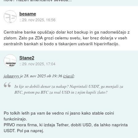
besame
::
29. nov 2025, 16:56
Centralne banke opuščajo dolar kot backup in ga nadomeščajo z
zlatom. Zato pa ZDA grozi celemu svetu, ker brez dolarja v vseh
centralnih bankah si bodo s tiskanjem ustvarili hiperinflacijo.
Stane2
::
29. nov 2025, 17:04
johnnyyy
je
28. nov 2025 ob 19:36
izjavil
:
In kje so dobili denar za nakup? Naprintali USDT, ga menjali za
BTC, potem pa BTC za real USD in z njim kupili zlato?
Po tolkih letih pa vam še vedno ni jasno kako stable coini
funkcinirajo.
PRVO mora firma, ki izdaja Tether, dobiti USD, da lahko naprinta
USDT. Pol pa naprej.