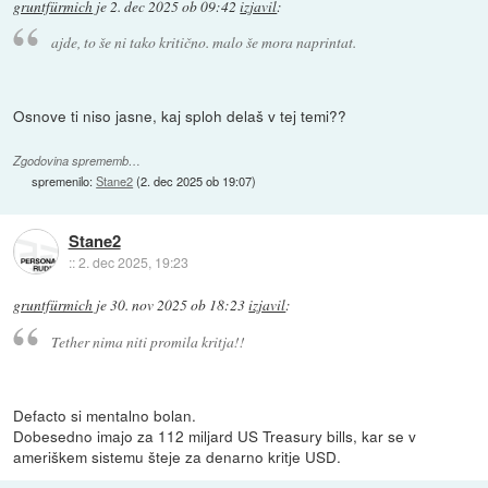
gruntfürmich
je
2. dec 2025 ob 09:42
izjavil
:
ajde, to še ni tako kritično. malo še mora naprintat.
Osnove ti niso jasne, kaj sploh delaš v tej temi??
Zgodovina sprememb…
spremenilo:
Stane2
(
2. dec 2025 ob 19:07
)
Stane2
::
2. dec 2025, 19:23
gruntfürmich
je
30. nov 2025 ob 18:23
izjavil
:
Tether nima niti promila kritja!!
Defacto si mentalno bolan.
Dobesedno imajo za 112 miljard US Treasury bills, kar se v
ameriškem sistemu šteje za denarno kritje USD.