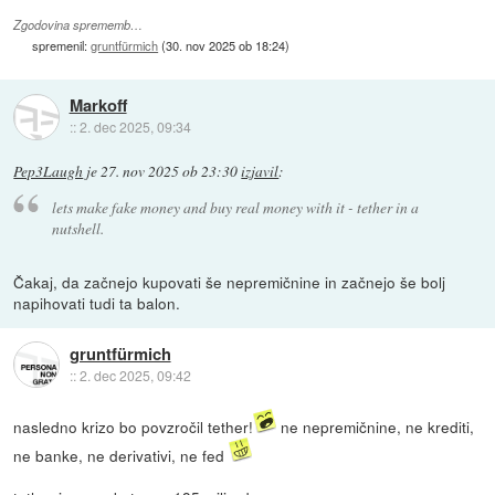
Zgodovina sprememb…
spremenil:
gruntfürmich
(
30. nov 2025 ob 18:24
)
Markoff
::
2. dec 2025, 09:34
Pep3Laugh
je
27. nov 2025 ob 23:30
izjavil
:
lets make fake money and buy real money with it - tether in a
nutshell.
Čakaj, da začnejo kupovati še nepremičnine in začnejo še bolj
napihovati tudi ta balon.
gruntfürmich
::
2. dec 2025, 09:42
nasledno krizo bo povzročil tether!
ne nepremičnine, ne krediti,
ne banke, ne derivativi, ne fed