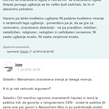
Ampak javnega ugibanja se bo veliko ljudi zadržalo, če to ni
absolutno potrebno.
Vseeno pa lahko kvalitetno ugibamo IN podamo kvalitetno mnenje
o verjetnosti tega ugibanja - pomembno pa je, da se gre za
racionalno, znanstveno dedukcijo - ne pa pravljičen, mističen,
metafizičen, religiozen, nelogičen in nefizikalen nonsence. NI
vsako ugibanje enako. NI vsaka verjetnost enaka.
Zgodovina sprememb…
spremenil:
Saladin
(
7. jul 2012 ob 22:43
)
jype
::
7. jul 2012, 22:42
Saladin> Mainstream znanstvena srenja je takega mnenja.
A to je nek cehovski argument?
Saladin> Od resnično ogromno znanstvenih hipotez in teorij le
peščica trdi, da govorijo o (singularnem) CEN - izmed te peščice jih
samo ene par govori o Absolutnem Niču in po podrobnejši analizi