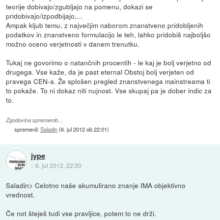
teorije dobivajo/zgubljajo na pomenu, dokazi se
pridobivajo/izpodbijajo,...
Ampak kljub temu, z največjim naborom znanstveno pridobljenih
podatkov in znanstveno formulacijo le teh, lahko pridobiš najboljšo
možno oceno verjetnosti v danem trenutku.
Tukaj ne govorimo o natančnih procentih - le kaj je bolj verjetno od
drugega. Vse kaže, da je past eternal Obstoj bolj verjeten od
pravega CEN-a. Že splošen pregled znanstvenega mainstreama ti
to pokaže. To ni dokaz niti nujnost. Vse skupaj pa je dober indic za
to.
Zgodovina sprememb…
spremenil:
Saladin
(
6. jul 2012 ob 22:01
)
jype
::
6. jul 2012, 22:30
Saladin> Celotno naše akumulirano znanje IMA objektivno
vrednost.
Če not šteješ tudi vse pravljice, potem to ne drži.