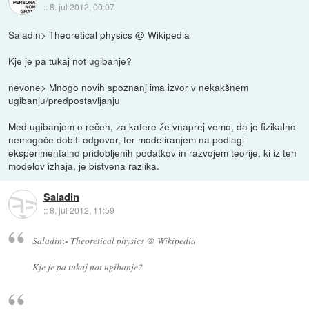
::
8. jul 2012, 00:07
Saladin> Theoretical physics @ Wikipedia
Kje je pa tukaj not ugibanje?
nevone> Mnogo novih spoznanj ima izvor v nekakšnem
ugibanju/predpostavljanju
Med ugibanjem o rečeh, za katere že vnaprej vemo, da je fizikalno
nemogoče dobiti odgovor, ter modeliranjem na podlagi
eksperimentalno pridobljenih podatkov in razvojem teorije, ki iz teh
modelov izhaja, je bistvena razlika.
Saladin
::
8. jul 2012, 11:59
Saladin> Theoretical physics @ Wikipedia
Kje je pa tukaj not ugibanje?