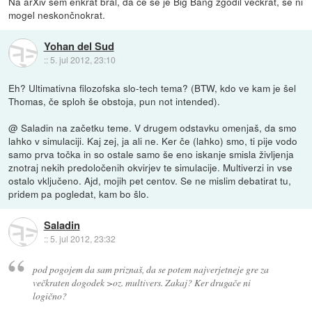
Na arXiv sem enkrat bral, da če se je Big Bang zgodil večkrat, se ni
mogel neskončnokrat.
Yohan del Sud
::
5. jul 2012, 23:10
Eh? Ultimativna filozofska slo-tech tema? (BTW, kdo ve kam je šel
Thomas, če sploh še obstoja, pun not intended).
@ Saladin na začetku teme. V drugem odstavku omenjaš, da smo
lahko v simulaciji. Kaj zej, ja ali ne. Ker če (lahko) smo, ti pije vodo
samo prva točka in so ostale samo še eno iskanje smisla življenja
znotraj nekih predoločenih okvirjev te simulacije. Multiverzi in vse
ostalo vključeno. Ajd, mojih pet centov. Se ne mislim debatirat tu,
pridem pa pogledat, kam bo šlo.
Saladin
::
5. jul 2012, 23:32
pod pogojem da sam priznaš, da se potem najverjetneje gre za
večkraten dogodek >oz. multivers. Zakaj? Ker drugače ni
logično?