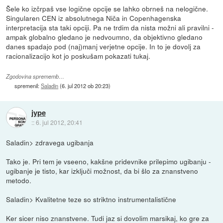
Šele ko izčrpaš vse logične opcije se lahko obrneš na nelogične.
Singularen CEN iz absolutnega Niča in Copenhagenska
interpretacija sta taki opciji. Pa ne trdim da nista možni ali pravilni -
ampak globalno gledano je nedvoumno, da objektivno gledano
danes spadajo pod (naj)manj verjetne opcije. In to je dovolj za
racionalizacijo kot jo poskušam pokazati tukaj.
Zgodovina sprememb…
spremenil:
Saladin
(
6. jul 2012 ob 20:23
)
jype
::
6. jul 2012, 20:41
Saladin> zdravega ugibanja
Tako je. Pri tem je vseeno, kakšne pridevnike prilepimo ugibanju -
ugibanje je tisto, kar izključi možnost, da bi šlo za znanstveno
metodo.
Saladin> Kvalitetne teze so striktno instrumentalistične
Ker sicer niso znanstvene. Tudi jaz si dovolim marsikaj, ko gre za