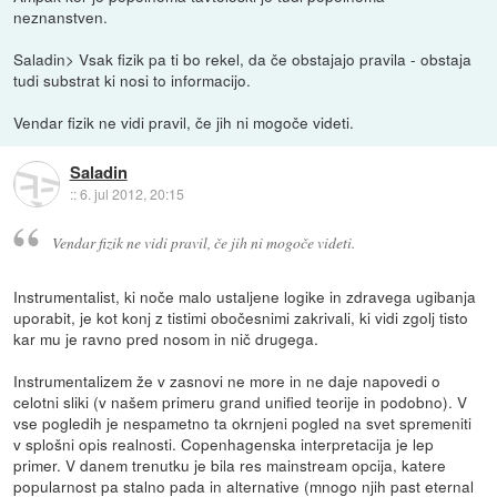
neznanstven.
Saladin> Vsak fizik pa ti bo rekel, da če obstajajo pravila - obstaja
tudi substrat ki nosi to informacijo.
Vendar fizik ne vidi pravil, če jih ni mogoče videti.
Saladin
::
6. jul 2012, 20:15
Vendar fizik ne vidi pravil, če jih ni mogoče videti.
Instrumentalist, ki noče malo ustaljene logike in zdravega ugibanja
uporabit, je kot konj z tistimi obočesnimi zakrivali, ki vidi zgolj tisto
kar mu je ravno pred nosom in nič drugega.
Instrumentalizem že v zasnovi ne more in ne daje napovedi o
celotni sliki (v našem primeru grand unified teorije in podobno). V
vse pogledih je nespametno ta okrnjeni pogled na svet spremeniti
v splošni opis realnosti. Copenhagenska interpretacija je lep
primer. V danem trenutku je bila res mainstream opcija, katere
popularnost pa stalno pada in alternative (mnogo njih past eternal