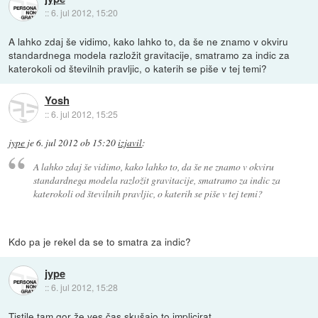
::
6. jul 2012, 15:20
A lahko zdaj še vidimo, kako lahko to, da še ne znamo v okviru
standardnega modela razložit gravitacije, smatramo za indic za
katerokoli od številnih pravljic, o katerih se piše v tej temi?
Yosh
::
6. jul 2012, 15:25
jype
je
6. jul 2012 ob 15:20
izjavil
:
A lahko zdaj še vidimo, kako lahko to, da še ne znamo v okviru
standardnega modela razložit gravitacije, smatramo za indic za
katerokoli od številnih pravljic, o katerih se piše v tej temi?
Kdo pa je rekel da se to smatra za indic?
jype
::
6. jul 2012, 15:28
Tistile tam gor že ves čas skušajo to implicirat.