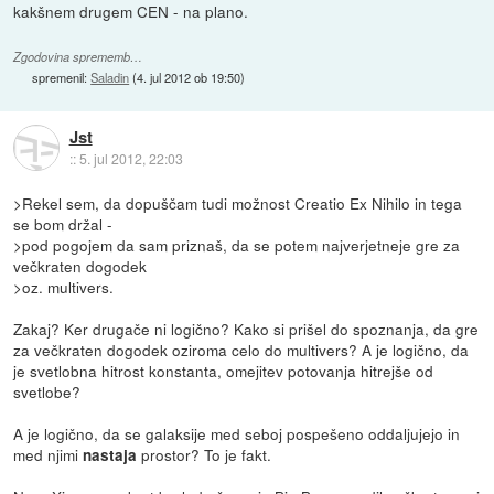
kakšnem drugem CEN - na plano.
Zgodovina sprememb…
spremenil:
Saladin
(
4. jul 2012 ob 19:50
)
Jst
::
5. jul 2012, 22:03
>Rekel sem, da dopuščam tudi možnost Creatio Ex Nihilo in tega
se bom držal -
>pod pogojem da sam priznaš, da se potem najverjetneje gre za
večkraten dogodek
>oz. multivers.
Zakaj? Ker drugače ni logično? Kako si prišel do spoznanja, da gre
za večkraten dogodek oziroma celo do multivers? A je logično, da
je svetlobna hitrost konstanta, omejitev potovanja hitrejše od
svetlobe?
A je logično, da se galaksije med seboj pospešeno oddaljujejo in
med njimi
prostor? To je fakt.
nastaja