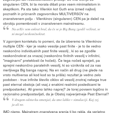
singularen CEN, bi ta morala dišati prav vsem minimalistom in
skeptikom. Pa sta tako Vilenkin kot Guth ena izmed najbolj
poznatih in priznanih zagovornikov MULTIVERSOV na
znanstvenem polju - Vilenkinov (singularen) CEN pa je daleč na
obrobju pomembnosti v znanstvenem mainstreamu.
Na arXiv sem enkrat bral, da če se je Big Bang zgodil večkrat, se
ni mogel neskončnokrat.
V zgornjem kontekstu to pomeni, da če izberemo ta Vilenkinov
multiple CEN - kjer je vsako vesolje past finite - je to še vedno
neskončno individualnih past finite vesolij , ki so se zgodile
neskončnokrat za vnazaj (neskončno finitnih vesolij v infinitni,
"imaginarni" preteklosti če hočeš). Če tega nočeš sprejeti, pa
sprejmi neskončno paralelnih vesolij, ki so vzniknila od za nas
merljivega Big banga naprej. Na en način ali drug (ne glede na
vrsto multiversa ali kod kod so ta prišla) rezultat je vedno zelo
podoben - true infinite število ciklov ali vesolij znotraj nekega true
past eternal obstoja (ali vsaj z enakimi realnimi posledicami te
predpostavke). Ali gremo lahko naprej? Je torej povsem logično in
racionalno predpostavljati, da je Obstoj najverjetneje Past Eternal?
V drugem odstavku omenjaš, da smo lahko v simulaciji. Kaj zej,
ja ali ne.
IMO nismo. Mainstrem znanstvena srenja ti bo rekla, da verjetno