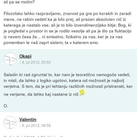
ali pa se motim?
Filozofsko lahko razpravljamo, znanost pa gre po korakih in zaradi
mene, ne rabim vedeti ka je bilo prej, ali prazen absoluten nič iz
katerega je nastalo vse, ali je to bilo izvendimenzijsko bitje; Bog, ki
je pogledal v prostor in se je rodilo vesolje ali pa je šlo za fluktacijo
iz nevem česa že... ni smiselno, fizikalno za nas, ker je za nas
pomemben le naš zaprt sistem; ta v katerem smo.
Okapi
::
8. jul 2012, 20:50
Saladin bi rad zgruntal to, kar nam je teoretično nemogoče vedeti,
in misli, da lahko z logiko ugotovi, katera od možnosti je najbolj
verjetna. S tem, da je pri tehtanju različnih možnosti pristranski, ker
ne verjame, da lahko kaj nastane iz nič
O.
Valentin
::
9. jul 2012, 08:56