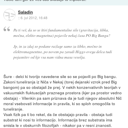
Saladin
::
6. jul 2012, 16:48
Pa ti veš, da so se štiri fundamentalne sile (gravitacija, šibka,
močna, elekto-magnetna) pojavile nekaj časa PO Big Bangu?
Jp, in za zdaj so podane razlage samo za šibko, močno in
elektromagnentno, po novem pa zaradi Higgs-ovega delca tudi
pojasnitev od kje vsa nam vidna masa vesolja.
Šure - delci ki tvorijo navedene sile so se pojavili po Big bangu.
Zakoni tuneliranja iz Niča v Nekaj (torej dejanski vzrok pred Big
bangom) pa so obstajali že prej. V nekih konzervativnih teorijah v
vakuumskih fluktuacijah praznega prostora (kjer pa prostor vedno
obstaja) - Vilenkin pa sam priznava da je tudi njegov absolutni Nič
moral vsebovati informacije in pravila, ki so sploh omogočila to
tuneliranje.
Vsak fizik pa ti bo rekel, da če obstajajo pravila - obstaja tudi
substrat ki nosi to informacijo. Informacija brez substrata ima
smisla le v obskurnih filozofijah - nikakor pa v resni znanosti.