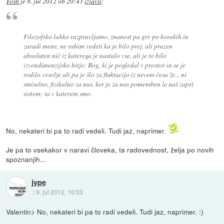
Yosh
je
8. jul 2012 ob 20:43
izjavil
:
Filozofsko lahko razpravljamo, znanost pa gre po korakih in
zaradi mene, ne rabim vedeti ka je bilo prej, ali prazen
absoluten nič iz katerega je nastalo vse, ali je to bilo
izvendimenzijsko bitje; Bog, ki je pogledal v prostor in se je
rodilo vesolje ali pa je šlo za fluktacijo iz nevem česa že... ni
smiselno, fizikalno za nas, ker je za nas pomemben le naš zaprt
sistem; ta v katerem smo.
No, nekateri bi pa to radi vedeli. Tudi jaz, naprimer.
Je pa to vsekakor v naravi človeka, ta radovednost, želja po novih
spoznanjih...
jype
::
9. jul 2012, 10:53
Valentin> No, nekateri bi pa to radi vedeli. Tudi jaz, naprimer. :)