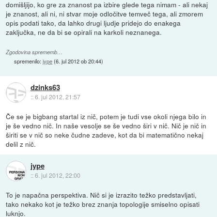
domišljijo, ko gre za znanost pa izbire glede tega nimam - ali nekaj
je znanost, ali ni, ni stvar moje odločitve temveč tega, ali zmorem
opis podati tako, da lahko drugi ljudje pridejo do enakega
zaključka, ne da bi se opirali na karkoli neznanega.
Zgodovina sprememb…
spremenilo:
jype
(
6. jul 2012 ob 20:44
)
dzinks63
::
6. jul 2012, 21:57
Če se je bigbang startal iz nič, potem je tudi vse okoli njega bilo in
je še vedno nič. In naše vesolje se še vedno širi v nič. Nič je nič in
širiti se v nič so neke čudne zadeve, kot da bi matematično nekaj
delil z nič.
jype
::
6. jul 2012, 22:00
To je napačna perspektiva. Nič si je izrazito težko predstavljati,
tako nekako kot je težko brez znanja topologije smiselno opisati
luknjo.