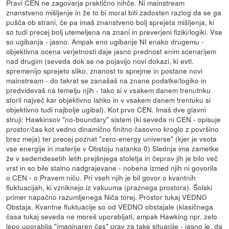
Pravi CEN ne zagovarja praktično nihče. Ni mainstream
znanstveno mišljenje in že to bi moral biti zadosten razlog da se ga
pušča ob strani, če pa imaš znanstveno bolj sprejeta mišljenja, ki
so tudi precej bolj utemeljena na znani in preverjeni fiziki/logiki. Vse
so ugibanja - jasno. Ampak eno ugibanje NI enako drugemu -
objektivna ocena verjetnosti daje jasno prednost enim scenarijem
nad drugim (seveda dok se ne pojavijo novi dokazi, ki evtl.
spremenijo sprejeto sliko, znanost to sprejme in postane novi
mainstream - do takrat se zanašaš na znane podatke/logiko in
predvidevaš na temelju njih - tako si v vsakem danem trenutnku
storil največ kar objektivno lahko in v vsakem danem trentuku si
objektivno tudi najbolje ugibal). Kot prvo CEN. Imaš dve glavni
struji: Hawkinsov "no-boundary" sistem (ki seveda ni CEN - opisuje
prostor/čas kot vedno dinamično finitno časovno kroglo z površino
brez meja) ter precej poznat "zero-energy universe" (kjer je vsota
vse energije in materije v Obstoju natanko 0) Slednja ima zametke
že v sedemdesetih letih prejšnjega stoletja in čeprav jih je bilo več
vrst in so bile stalno nadgrajevane - nobena izmed njih ni govorila
o CEN - o Pravem niču. Pri vseh njih je bil govor o kvantnih
fluktuacijah, ki vzniknejo iz vakuuma (praznega prostora). Šolski
primer napačno razumljenega Niča torej. Prostor tukaj VEDNO
Obstaja. Kvantne fluktuacije so od VEDNO obstajale (klasičnega
časa tukaj seveda ne moreš uporabljati, ampak Hawking npr. zelo
lepo uporablja "imaginaren čas" prav za take situacije - jasno je, da