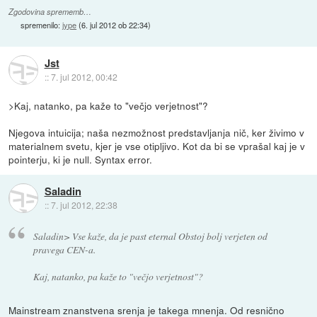
Zgodovina sprememb…
spremenilo:
jype
(
6. jul 2012 ob 22:34
)
Jst
::
7. jul 2012, 00:42
>Kaj, natanko, pa kaže to "večjo verjetnost"?
Njegova intuicija; naša nezmožnost predstavljanja nič, ker živimo v
materialnem svetu, kjer je vse otipljivo. Kot da bi se vprašal kaj je v
pointerju, ki je null. Syntax error.
Saladin
::
7. jul 2012, 22:38
Saladin> Vse kaže, da je past eternal Obstoj bolj verjeten od
pravega CEN-a.
Kaj, natanko, pa kaže to "večjo verjetnost"?
Mainstream znanstvena srenja je takega mnenja. Od resnično