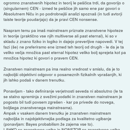
ogromno znanstvenih hipotez in teorij le peščica trdi, da govorijo o
(singularnem) CEN - izmed te peščice jih samo ene par govori o
Absolutnem Niču in po podrobnejši analizi spoznaš (in tudi avtorji
taiste teorije poudarjajo) da je pravi CEN nonsense.
Naspram temu pa imaš mainstream priznate znanstvene hipoteze
in teorije (praktično vse njih multiverse ali past eternal), ki so v
skladu z znano fiziko in logiko in dajejo preverljive napovedi. V tej
fazi (še) ne preferiramo ene izmed teh teorij od drugih - le da je ta
veliko večja množica past eternal hipotez veliko bolj sprejeta kot pa
množica hipotez ki govori o pravem CEN.
Znanstven mainstream pa ima realno vrednost v smislu, da je to
najboljši objektivni odgovor o posameznih fizikalnih vprašanjih, ki
jih lahko podaš v danem trenutku.
Ponavljam - tako definiranje verjetnosti seveda ni absolutno (le ta
se stalno spreminja z svežimi podatki in znanstven mainstream je
pogosto bil tudi povsem zgrešen - kar pa privede do novega,
boljšega znanstvenega mainstreama).
Ampak v vsakem danem trenutku je znanstven mainstream
najboljša in najobjektivnejša podlaga za kvalitetno ugibanje
(ponavljam: Bayes probabilism že zajema vse to).
LAHKO se znanstveno ugiba in NONSTOP se znanstveno ugiba.