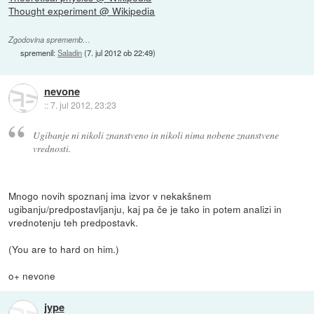
Thought experiment @ Wikipedia
Zgodovina sprememb…
spremenil:
Saladin
(
7. jul 2012 ob 22:49
)
nevone
::
7. jul 2012, 23:23
Ugibanje ni nikoli znanstveno in nikoli nima nobene znanstvene
vrednosti.
Mnogo novih spoznanj ima izvor v nekakšnem
ugibanju/predpostavljanju, kaj pa če je tako in potem analizi in
vrednotenju teh predpostavk.
(You are to hard on him.)
o+ nevone
jype