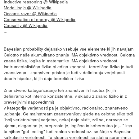
Inductive reasoning @ Wikipedia
Modal logic @ Wikipedia
Occams razor @ Wikipedia
Conservation of energy @ Wikipedia
Causality @ Wikipedia
...
Bayesian probability dejansko vsebuje vse elemente ki jih navajam.
Celotno naše akumulirano znanje IMA objektivno vrednost. Celotna
znana fizika, logika in matematike IMA objektivno vrednost.
Isntrumentalistična fizika ni edina znanost - teoretična fizika je tudi
znanstvena - znanstven pristop je tudi v definiranju verjetnosti
dobrih hipotez, ki jih daje teoretična fizika.
Znanstveno kategoriziranje teh znanstvenih hipotez (ki jih
definiramo kot interno konzistentne, v skladu z znano fiziko in z
preverljivimi napovedmmi)
v kategorije verjetnosti pa je objektivno, racionalno, znanstveno
ugibanje. Če mainstream znanstvenikov glede na celotno sliko trdi
"bolj verjetno/manj verjetno, nekaj daje slutit, zdi se, naravno se
ujema, elegantno je, preprosto je, logično in koherentno je,..." ima
ta njihov "gut feeling" tudi realno vrednost oz. se šteje v Bayesian
kalkulacijo verjetnosti. Ta stopnja verjetnosti se stalno spreminnja -