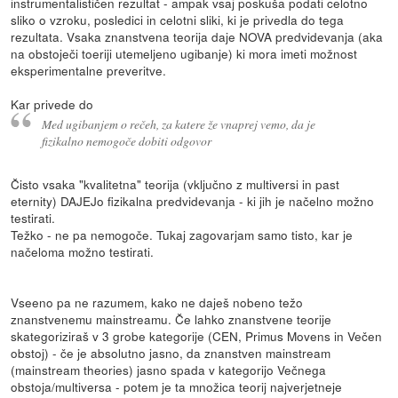
instrumentalističen rezultat - ampak vsaj poskuša podati celotno
sliko o vzroku, posledici in celotni sliki, ki je privedla do tega
rezultata. Vsaka znanstvena teorija daje NOVA predvidevanja (aka
na obstoječi toeriji utemeljeno ugibanje) ki mora imeti možnost
eksperimentalne preveritve.
Kar privede do
Med ugibanjem o rečeh, za katere že vnaprej vemo, da je
fizikalno nemogoče dobiti odgovor
Čisto vsaka "kvalitetna" teorija (vključno z multiversi in past
eternity) DAJEJo fizikalna predvidevanja - ki jih je načelno možno
testirati.
Težko - ne pa nemogoče. Tukaj zagovarjam samo tisto, kar je
načeloma možno testirati.
Vseeno pa ne razumem, kako ne daješ nobeno težo
znanstvenemu mainstreamu. Če lahko znanstvene teorije
skategoriziraš v 3 grobe kategorije (CEN, Primus Movens in Večen
obstoj) - če je absolutno jasno, da znanstven mainstream
(mainstream theories) jasno spada v kategorijo Večnega
obstoja/multiversa - potem je ta množica teorij najverjetneje