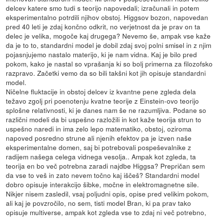
delcev katere smo tudi s teorijo napovedali; izračunali in potem
eksperimentalno potrdili njihov obstoj. Higgsov bozon, napovedan
pred 40 leti je zdaj končno odkrit, no verjetnost da je prav on ta
delec je velika, mogoče kaj drugega? Nevemo še, ampak vse kaže
da je to to, standardni model je dobil zdaj svoj polni smisel in z njim
pojasnjujemo nastalo materijo, ki je nam vidna. Kaj je bilo pred
pokom, kako je nastal so vprašanja ki so bolj primerna za filozofsko
razpravo. Začetki vemo da so bili takšni kot jih opisuje standardni
model.
Ničelne fluktacije in obstoj delcev iz kvantne pene zgleda dela
težavo zgolj pri poenotenju kvatne teorije z Einstein-ovo teorijo
splošne relativnosti, ki je danes nam še ne razumljiva. Podane so
različni modeli da bi uspešno razložili in kot kaže teorija strun to
uspešno naredi in ima zelo lepo matematiko, obstoj, oziroma
napoved posredno strune ali njenih efektov pa je izven naše
eksperimentalne domen, saj bi potrebovali pospeševalnike z
radijem našega celega vidnega vesolja.. Ampak kot zgleda, ta
teorija en bo več potrebna zaradi najdbe Higgsa? Prepričan sem
da vse to veš in zato nevem točno kaj iščeš? Standardni model
dobro opisuje interakcijo šibke, močne in elektromagnetne sile.
Nikjer nisem zasledil, vsaj poljudni opis, opise pred velikim pokom,
ali kaj je povzročilo, no sem, tisti model Bran, ki pa prav tako
opisuje multiverse, ampak kot zgleda vse to zdaj ni več potrebno,