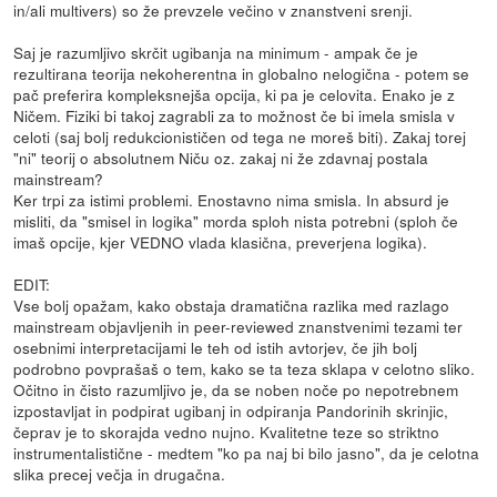
in/ali multivers) so že prevzele večino v znanstveni srenji.
Saj je razumljivo skrčit ugibanja na minimum - ampak če je
rezultirana teorija nekoherentna in globalno nelogična - potem se
pač preferira kompleksnejša opcija, ki pa je celovita. Enako je z
Ničem. Fiziki bi takoj zagrabli za to možnost če bi imela smisla v
celoti (saj bolj redukcionističen od tega ne moreš biti). Zakaj torej
"ni" teorij o absolutnem Niču oz. zakaj ni že zdavnaj postala
mainstream?
Ker trpi za istimi problemi. Enostavno nima smisla. In absurd je
misliti, da "smisel in logika" morda sploh nista potrebni (sploh če
imaš opcije, kjer VEDNO vlada klasična, preverjena logika).
EDIT:
Vse bolj opažam, kako obstaja dramatična razlika med razlago
mainstream objavljenih in peer-reviewed znanstvenimi tezami ter
osebnimi interpretacijami le teh od istih avtorjev, če jih bolj
podrobno povprašaš o tem, kako se ta teza sklapa v celotno sliko.
Očitno in čisto razumljivo je, da se noben noče po nepotrebnem
izpostavljat in podpirat ugibanj in odpiranja Pandorinih skrinjic,
čeprav je to skorajda vedno nujno. Kvalitetne teze so striktno
instrumentalistične - medtem "ko pa naj bi bilo jasno", da je celotna
slika precej večja in drugačna.