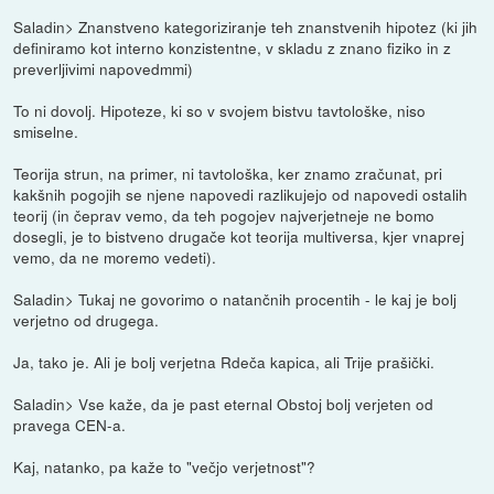
Saladin> Znanstveno kategoriziranje teh znanstvenih hipotez (ki jih
definiramo kot interno konzistentne, v skladu z znano fiziko in z
preverljivimi napovedmmi)
To ni dovolj. Hipoteze, ki so v svojem bistvu tavtološke, niso
smiselne.
Teorija strun, na primer, ni tavtološka, ker znamo zračunat, pri
kakšnih pogojih se njene napovedi razlikujejo od napovedi ostalih
teorij (in čeprav vemo, da teh pogojev najverjetneje ne bomo
dosegli, je to bistveno drugače kot teorija multiversa, kjer vnaprej
vemo, da ne moremo vedeti).
Saladin> Tukaj ne govorimo o natančnih procentih - le kaj je bolj
verjetno od drugega.
Ja, tako je. Ali je bolj verjetna Rdeča kapica, ali Trije prašički.
Saladin> Vse kaže, da je past eternal Obstoj bolj verjeten od
pravega CEN-a.
Kaj, natanko, pa kaže to "večjo verjetnost"?