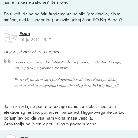
jasne fizikalne zakone? Ne more.
Pa ti veš, da so se štiri fundamentalne sile (gravitacija, šibka,
močna, elekto-magnetna) pojavile nekaj časa PO Big Bangu?
Yosh
::
6. jul 2012, 15:17
Jst
je
6. jul 2012 ob 01:12
izjavil
:
>Kako ima torej absoluten Neobstoj (popolna odsotnost vsega)
jasne fizikalne zakone? Ne more.
Pa ti veš, da so se štiri fundamentalne sile (gravitacija, šibka,
močna, elekto-magnetna) pojavile nekaj časa PO Big Bangu?
Jp, in za zdaj so podane razlage samo za šibko, močno in
elektromagnentno, po novem pa zaradi Higgs-ovega delca tudi
pojasnitev od kje vsa nam vidna masa vesolja.
Gravitacija pa je trn v peti, ni nam povsem jasna.
jype