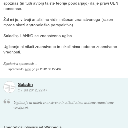
spoznaš (in tudi avtorji taiste teorije poudarjajo) da je pravi CEN
nonsense.
Žal mi je, v tvoji analizi ne vidim ničesar znanstvenega (razen
morda skozi antropološko perspektivo).
Saladin> LAHKO se znanstveno ugiba
Ugibanje ni nikoli znanstveno in nikoli nima nobene znanstvene
vrednosti.
Zgodovina sprememb…
spremenilo:
jype
(
7. jul 2012 ob 22:43
)
Saladin
::
7. jul 2012, 22:47
Ugibanje ni nikoli znanstveno in nikoli nima nobene znanstvene
vrednosti.
Theoretical physics @ Wikipedia