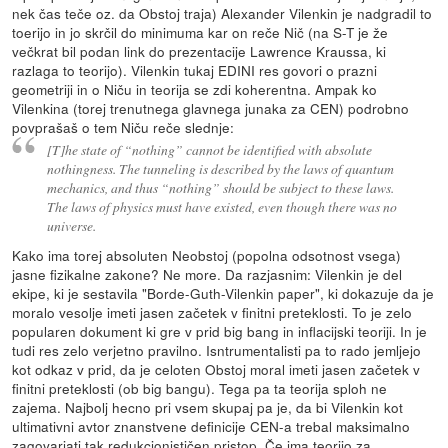
nek čas teče oz. da Obstoj traja) Alexander Vilenkin je nadgradil to
toerijo in jo skrčil do minimuma kar on reče Nič (na S-T je že
večkrat bil podan link do prezentacije Lawrence Kraussa, ki
razlaga to teorijo). Vilenkin tukaj EDINI res govori o prazni
geometriji in o Niču in teorija se zdi koherentna. Ampak ko
Vilenkina (torej trenutnega glavnega junaka za CEN) podrobno
povprašaš o tem Niču reče slednje:
[T]he state of “nothing” cannot be identified with absolute
nothingness. The tunneling is described by the laws of quantum
mechanics, and thus “nothing” should be subject to these laws.
The laws of physics must have existed, even though there was no
universe.
Kako ima torej absoluten Neobstoj (popolna odsotnost vsega)
jasne fizikalne zakone? Ne more. Da razjasnim: Vilenkin je del
ekipe, ki je sestavila "Borde-Guth-Vilenkin paper", ki dokazuje da je
moralo vesolje imeti jasen začetek v finitni preteklosti. To je zelo
popularen dokument ki gre v prid big bang in inflacijski teoriji. In je
tudi res zelo verjetno pravilno. Isntrumentalisti pa to rado jemljejo
kot odkaz v prid, da je celoten Obstoj moral imeti jasen začetek v
finitni preteklosti (ob big bangu). Tega pa ta teorija sploh ne
zajema. Najbolj hecno pri vsem skupaj pa je, da bi Vilenkin kot
ultimativni avtor znanstvene definicije CEN-a trebal maksimalno
zagovarjati tak redukcionističen pristop. Če ima teorijo za