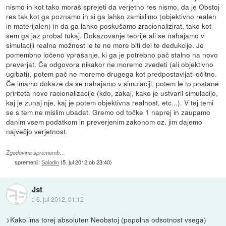
nismo in kot tako moraš sprejeti da verjetno res nismo, da je Obstoj
res tak kot ga poznamo in si ga lahko zamislimo (objektivno realen
in materijalen) in da ga lahko poskušamo zracionalizirat, tako kot
sem ga jaz probal tukaj. Dokazovanje teorije ali se nahajamo v
simulaciji realna možnost le te ne more biti del te dedukcije. Je
pomembno ločeno vprašanje, ki ga je potrebno pač stalno na novo
preverjat. Če odgovora nikakor ne moremo zvedeti (ali objektivno
ugibati), potem pač ne moremo drugega kot predpostavljati očitno.
Če imamo dokaze da se nahajamo v simulaciji, potem le to postane
pririteta nove racionalizacije (kdo, zakaj, kako je ustvaril simulacijo,
kaj je zunaj nje, kaj je potem objektivna realnost, etc...). V tej temi
se s tem ne mislim ubadat. Gremo od točke 1 naprej in zaupamo
danim vsem podatkom in preverjenim zakonom oz. jim dajemo
največjo verjetnost.
Zgodovina sprememb…
spremenil:
Saladin
(
5. jul 2012 ob 23:40
)
Jst
::
6. jul 2012, 01:12
>Kako ima torej absoluten Neobstoj (popolna odsotnost vsega)