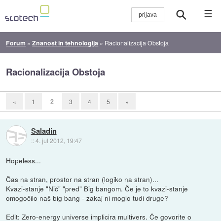
☰
Forum
»
Znanost in tehnologija
»
Racionalizacija Obstoja
Racionalizacija Obstoja
2
«
1
3
4
5
»
Saladin
::
4. jul 2012, 19:47
Hopeless...
Čas na stran, prostor na stran (logiko na stran)...
Kvazi-stanje "Nič" "pred" Big bangom. Če je to kvazi-stanje
omogočilo naš big bang - zakaj ni moglo tudi druge?
Edit: Zero-energy universe implicira multivers. Če govorite o