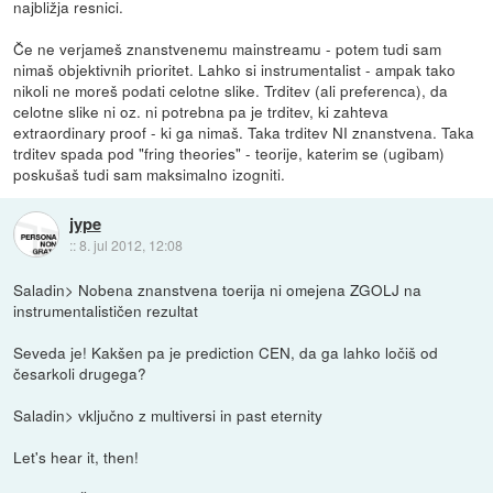
najbližja resnici.
Če ne verjameš znanstvenemu mainstreamu - potem tudi sam
nimaš objektivnih prioritet. Lahko si instrumentalist - ampak tako
nikoli ne moreš podati celotne slike. Trditev (ali preferenca), da
celotne slike ni oz. ni potrebna pa je trditev, ki zahteva
extraordinary proof - ki ga nimaš. Taka trditev NI znanstvena. Taka
trditev spada pod "fring theories" - teorije, katerim se (ugibam)
poskušaš tudi sam maksimalno izogniti.
jype
::
8. jul 2012, 12:08
Saladin> Nobena znanstvena toerija ni omejena ZGOLJ na
instrumentalističen rezultat
Seveda je! Kakšen pa je prediction CEN, da ga lahko ločiš od
česarkoli drugega?
Saladin> vključno z multiversi in past eternity
Let's hear it, then!