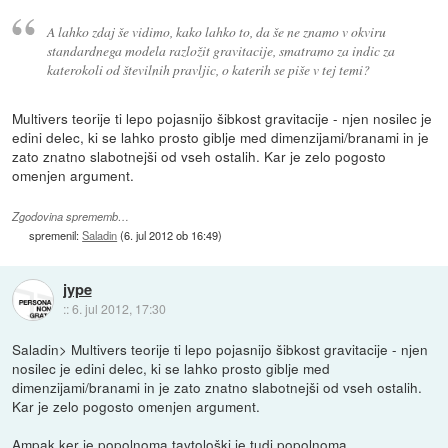
A lahko zdaj še vidimo, kako lahko to, da še ne znamo v okviru
standardnega modela razložit gravitacije, smatramo za indic za
katerokoli od številnih pravljic, o katerih se piše v tej temi?
Multivers teorije ti lepo pojasnijo šibkost gravitacije - njen nosilec je
edini delec, ki se lahko prosto giblje med dimenzijami/branami in je
zato znatno slabotnejši od vseh ostalih. Kar je zelo pogosto
omenjen argument.
Zgodovina sprememb…
spremenil:
Saladin
(
6. jul 2012 ob 16:49
)
jype
::
6. jul 2012, 17:30
Saladin> Multivers teorije ti lepo pojasnijo šibkost gravitacije - njen
nosilec je edini delec, ki se lahko prosto giblje med
dimenzijami/branami in je zato znatno slabotnejši od vseh ostalih.
Kar je zelo pogosto omenjen argument.
Ampak ker je popolnoma tavtološki je tudi popolnoma