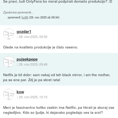
Se pravi, tudi OnlyFans bo moral podpirati domačo produkcijo? :D
Zgodovina sprememb…
spremenil:
fur80
(
29. nov 2025 ob 09:34
)
gozdar1
::
29. nov 2025, 09:35
Glede na kvaliteto produkcije je čisto vseeno.
pujsekpepe
::
29. nov 2025, 09:48
Netflix je bil dobr: sam nekaj od teh black mirror, i am the mother,
pa se ene par. Zdj je pa skret ratal
kow
::
29. nov 2025, 10:15
Meni je fascinantno koliko vsebin ima Netflix, pa hkrati je skoraj vse
negledljivo. Kdo so ljudje, ki dejansko pogledajo ves ta srot?