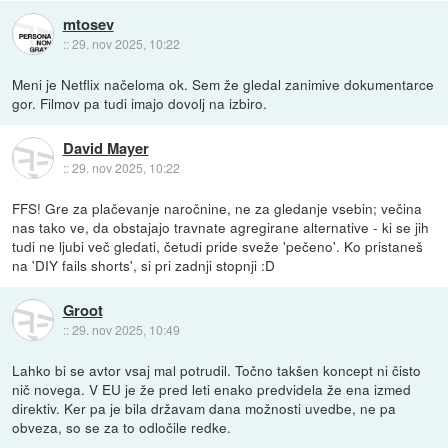
mtosev
::
29. nov 2025, 10:22
Meni je Netflix načeloma ok. Sem že gledal zanimive dokumentarce
gor. Filmov pa tudi imajo dovolj na izbiro.
David Mayer
::
29. nov 2025, 10:22
FFS! Gre za plačevanje naročnine, ne za gledanje vsebin; večina
nas tako ve, da obstajajo travnate agregirane alternative - ki se jih
tudi ne ljubi več gledati, četudi pride sveže 'pečeno'. Ko pristaneš
na 'DIY fails shorts', si pri zadnji stopnji :D
Groot
::
29. nov 2025, 10:49
Lahko bi se avtor vsaj mal potrudil. Točno takšen koncept ni čisto
nič novega. V EU je že pred leti enako predvidela že ena izmed
direktiv. Ker pa je bila državam dana možnosti uvedbe, ne pa
obveza, so se za to odločile redke.