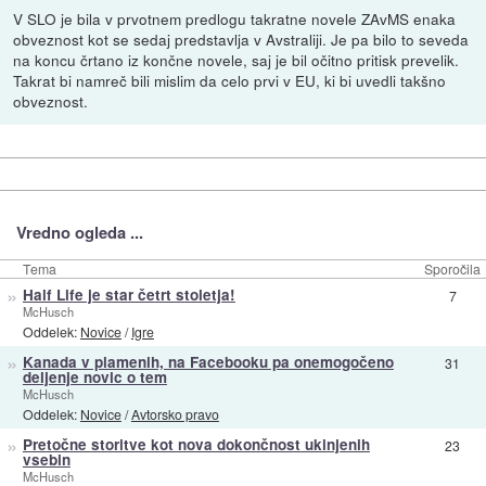
V SLO je bila v prvotnem predlogu takratne novele ZAvMS enaka
obveznost kot se sedaj predstavlja v Avstraliji. Je pa bilo to seveda
na koncu črtano iz končne novele, saj je bil očitno pritisk prevelik.
Takrat bi namreč bili mislim da celo prvi v EU, ki bi uvedli takšno
obveznost.
Vredno ogleda ...
Tema
Sporočila
»
Half Life je star četrt stoletja!
7
McHusch
Oddelek:
Novice
/
Igre
»
Kanada v plamenih, na Facebooku pa onemogočeno
31
deljenje novic o tem
McHusch
Oddelek:
Novice
/
Avtorsko pravo
»
Pretočne storitve kot nova dokončnost ukinjenih
23
vsebin
McHusch