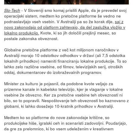
- V Sloveniji smo komaj prisilili Apple, da je prevedel svoj
Slo-Tech
operacijski sistem, medtem ko pretočne platforme še vedno ne
podnaslavljajo vseh vsebin. V Avstraliji pa so že korak dlje,
saj z
novo zakonodajo od platform zahtevajo, da del zaslužka vložijo v
lokalno produkcijo.
Kvote, ki so jih določili prejšnji mesec, so
postale zakonska obveznost.
Globalne pretočne platforme z več kot milijonom naročnikov v
Avstraliji morajo 10 odstotkov odhodkov v državi (ali 7,5 odstotka
lokalnih prihodkov) nameniti financiranju lokalne produkcije. To so
lahko zelo različne vsebine, od filmov, televizijskih serij, otroških
oddaj, dokumentarcev do izobraževalnih programov.
Minister za kulturo je pojasnil, da podobne kvote veljajo za
prizemne kanale in kabelsko televizijo, kjer je vlaganje v lokalne
vsebine že obvezno. Ker za pretočne vsebine teh obveznosti ni
bilo, so to popravili. Nespoštovanje teh obveznosti bo kaznovano z
globami, ki lahko dosežejo 10-kratnik prihodkov v Avstraliji.
Medtem ko so platforme do nove zakonodaje kritične, so
produkcijske hiše, igralski ceh in scenaristi zadovoljni. Poudarjajo,
da gre za prelomnico, ki bo vsem udeleženim v kreativnem