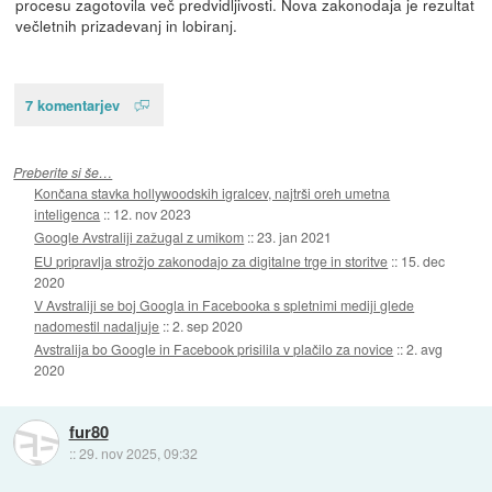
procesu zagotovila več predvidljivosti. Nova zakonodaja je rezultat
večletnih prizadevanj in lobiranj.
7 komentarjev
Preberite si še…
Končana stavka hollywoodskih igralcev, najtrši oreh umetna
inteligenca
::
12. nov 2023
Google Avstraliji zažugal z umikom
::
23. jan 2021
EU pripravlja strožjo zakonodajo za digitalne trge in storitve
::
15. dec
2020
V Avstraliji se boj Googla in Facebooka s spletnimi mediji glede
nadomestil nadaljuje
::
2. sep 2020
Avstralija bo Google in Facebook prisilila v plačilo za novice
::
2. avg
2020
fur80
::
29. nov 2025, 09:32