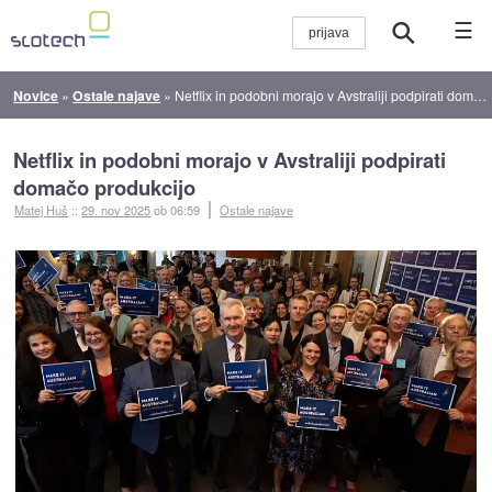
☰
Novice
»
Ostale najave
»
Netflix in podobni morajo v Avstraliji podpirati domačo produkcijo
Netflix in podobni morajo v Avstraliji podpirati
domačo produkcijo
Matej Huš
::
29. nov 2025
ob 06:59
Ostale najave