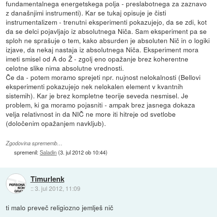
fundamentalnega energetskega polja - preslabotnega za zaznavo
z današnjimi instrumenti). Kar se tukaj opisuje je čisti
instrumentalizem - trenutni eksperimenti pokazujejo, da se zdi, kot
da se delci pojavljajo iz absolutnega Niča. Sam eksperiment pa se
sploh ne sprašuje o tem, kako absurden je absoluten Nič in o logiki
izjave, da nekaj nastaja iz absolutnega Niča. Eksperiment mora
imeti smisel od A do Ž - zgolj eno opažanje brez koherentne
celotne slike nima absolutne vrednosti.
Če da - potem moramo sprejeti npr. nujnost nelokalnosti (Bellovi
eksperimenti pokazujejo nek nelokalen element v kvantnih
sistemih). Kar je brez kompletne teorije seveda nesmisel. Je
problem, ki ga moramo pojasniti - ampak brez jasnega dokaza
velja relativnost in da NIČ ne more iti hitreje od svetlobe
(določenim opažanjem navkljub).
Zgodovina sprememb…
spremenil:
Saladin
(
3. jul 2012 ob 10:44
)
Timurlenk
::
3. jul 2012, 11:09
ti malo preveč religiozno jemlješ nič