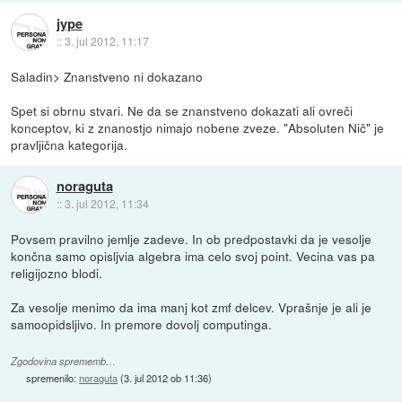
jype
::
3. jul 2012, 11:17
Saladin> Znanstveno ni dokazano
Spet si obrnu stvari. Ne da se znanstveno dokazati ali ovreči
konceptov, ki z znanostjo nimajo nobene zveze. "Absoluten Nič" je
pravljična kategorija.
noraguta
::
3. jul 2012, 11:34
Povsem pravilno jemlje zadeve. In ob predpostavki da je vesolje
končna samo opisljvia algebra ima celo svoj point. Vecina vas pa
religijozno blodi.
Za vesolje menimo da ima manj kot zmf delcev. Vprašnje je ali je
samoopidsljivo. In premore dovolj computinga.
Zgodovina sprememb…
spremenilo:
noraguta
(
3. jul 2012 ob 11:36
)