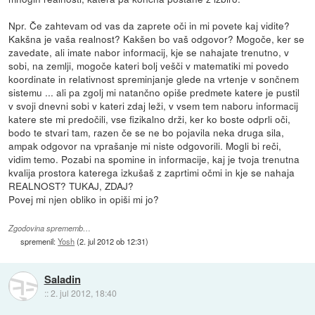
Npr. Če zahtevam od vas da zaprete oči in mi povete kaj vidite?
Kakšna je vaša realnost? Kakšen bo vaš odgovor? Mogoče, ker se
zavedate, ali imate nabor informacij, kje se nahajate trenutno, v
sobi, na zemlji, mogoče kateri bolj vešči v matematiki mi povedo
koordinate in relativnost spreminjanje glede na vrtenje v sončnem
sistemu ... ali pa zgolj mi natančno opiše predmete katere je pustil
v svoji dnevni sobi v kateri zdaj leži, v vsem tem naboru informacij
katere ste mi predočili, vse fizikalno drži, ker ko boste odprli oči,
bodo te stvari tam, razen če se ne bo pojavila neka druga sila,
ampak odgovor na vprašanje mi niste odgovorili. Mogli bi reči,
vidim temo. Pozabi na spomine in informacije, kaj je tvoja trenutna
kvalija prostora katerega izkušaš z zaprtimi očmi in kje se nahaja
REALNOST? TUKAJ, ZDAJ?
Povej mi njen obliko in opiši mi jo?
Zgodovina sprememb…
spremenil:
Yosh
(
2. jul 2012 ob 12:31
)
Saladin
::
2. jul 2012, 18:40