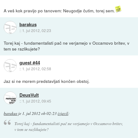
A veš kok pravijo po tanovem: Neugodje čutim, torej sem.
barakus
::
1. jul 2012, 02:23
Torej kaj - fundamentalisti pač ne verjamejo v Occamovo britev, v
tem se razlikujete?
guest #44
::
1. jul 2012, 02:58
Jaz si ne morem predstavljati končen obstoj.
DeusVult
::
1. jul 2012, 09:45
barakus
je
1. jul 2012 ob 02:23
izjavil
:
Torej kaj - fundamentalisti pač ne verjamejo v Occamovo britev,
v tem se razlikujete?