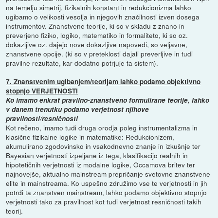
na temelju simetrij, fizikalnih konstant in redukcionizma lahko
ugibamo o velikosti vesolja in njegovih značilnosti izven dosega
instrumentov. Znanstvene teorije, ki so v skladu z znano in
preverjeno fiziko, logiko, matematiko in formaliteto, ki so oz.
dokazljive oz. dajejo nove dokazljive napovedi, so veljavne,
znanstvene opcije. (ki so v preteklosti dajali preverljive in tudi
pravilne rezultate, kar dodatno potrjuje ta sistem).
7. Znanstvenim ugibanjem/teorijam lahko podamo objektivno
stopnjo VERJETNOSTI
Ko imamo enkrat pravilno-znanstveno formulirane teorije, lahko
v danem trenutku podamo verjetnost njihove
pravilnosti/resničnosti
Kot rečeno, imamo tudi druga orodja poleg instrumentalizma in
klasične fizikalne logike in matematike: Redukcionizem,
akumulirano zgodovinsko in vsakodnevno znanje in izkušnje ter
Bayesian verjetnosti izpeljane iz tega, klasifikacijo realnih in
hipotetičnih verjetnosti iz modalne logike, Occamova britev ter
najnovejše, aktualno mainstream prepričanje svetovne znanstvene
elite in mainstreama. Ko uspešno združimo vse te verjetnosti in jih
potrdi ta znanstven mainstream, lahko podamo objektivno stopnjo
verjetnosti tako za pravilnost kot tudi verjetnost resničnosti takih
teorij.