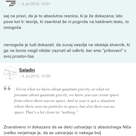
::
3. jul 2012, 10:01
saj ne pravi, da je to absolutna resnica, ki je že dokazana; isto
pove kot ti: teorija, ki zaenkrat še ni pogrnila na kakšnem testu, to
omogoča
nemogoče je tudi dokazati, da zunaj vesolja ne obstaja stvarnik, ki
ga ne bomo mogli nikdar zaznati ali odkriti, ker smo "prikovani" v
svoj prostor-čas
Saladin
::
3. jul 2012, 10:36
. Given what we know about quantum gravity, or what we
presume about quantum gravity, we know you can create space
from where there was no space. And so you've got a situation
where there were no particles in space, but also there was no
space. That's a lot closer to "nothing."
Znanstveno ni dokazano da se delci ustvarjajo iz absolutnega Niča
(veliko verjetneje je, da se ustvarjajo iz nekega bolj