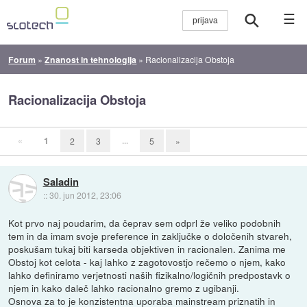
☰
Forum
»
Znanost in tehnologija
»
Racionalizacija Obstoja
Racionalizacija Obstoja
«
1
...
2
3
5
»
Saladin
::
30. jun 2012, 23:06
Kot prvo naj poudarim, da čeprav sem odprl že veliko podobnih
tem in da imam svoje preference in zaključke o določenih stvareh,
poskušam tukaj biti karseda objektiven in racionalen. Zanima me
Obstoj kot celota - kaj lahko z zagotovostjo rečemo o njem, kako
lahko definiramo verjetnosti naših fizikalno/logičnih predpostavk o
njem in kako daleč lahko racionalno gremo z ugibanji.
Osnova za to je konzistentna uporaba mainstream priznatih in