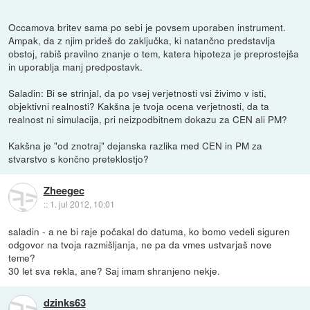
Occamova britev sama po sebi je povsem uporaben instrument.
Ampak, da z njim prideš do zaključka, ki natančno predstavlja
obstoj, rabiš pravilno znanje o tem, katera hipoteza je preprostejša
in uporablja manj predpostavk.
Saladin: Bi se strinjal, da po vsej verjetnosti vsi živimo v isti,
objektivni realnosti? Kakšna je tvoja ocena verjetnosti, da ta
realnost ni simulacija, pri neizpodbitnem dokazu za CEN ali PM?
Kakšna je "od znotraj" dejanska razlika med CEN in PM za
stvarstvo s končno preteklostjo?
Zheegec
::
1. jul 2012, 10:01
saladin - a ne bi raje počakal do datuma, ko bomo vedeli siguren
odgovor na tvoja razmišljanja, ne pa da vmes ustvarjaš nove
teme?
30 let sva rekla, ane? Saj imam shranjeno nekje.
dzinks63