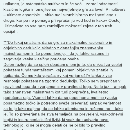
unikaten, je avtomatsko multivers in še več – zaradi odsotnosti
klasične logike in omejitev se najverjetneje gre za level IV multivers
– ultimate ensemble. Lahko tudi skombiniramo možnosti eno z
drugo, kar pa ne pomaga pri vprašanju »od kod in kako« Obstoj.
Ultimativno so vse nam zamisljive možnosti zajete v teh treh
opcijah.
***Do tukaj smatram, da se gre za maksimalno racionalno in
objektivno dedukcijo skladno z današnjim znanstvenim
mainstreamom in še pomembneje, - da jo lahko razume in
zagovarja vsaka klasično poučena oseba.
Delen razlog da se sploh ubadam s tem je to, da enkrat za vselej
pokažem fundamentalistom, kaj pomeni objektivno znanje in
ugibanje. Če me kdo vpraša: »v kaj verjameš?« lahko z vso
resnostjo pokažem na zgornjo dedukcijo. Toliko sem prepričan v
pravilnost tega da »verjamem« v pravilnost tega. Ne le jaz – ampak
tako znanstven mainstream kot tudi povprečna, kvalitetno
podučena raja. Vkomot lahko da se popolnoma motimo (vsako
posamezno točko je potrebno sveže preverjat) ampak verjetnost
za to je tako majhna, da se lahko afirmiramo in rečemo: ne – tako
je. To so preverjena dejstva temelječa na preverjeni, vsakodnevni
logiki in instrumentalistični fiziki, ki vsak dan ustvarja novo
tehnologijo, ki ne bi mogla delati če ne bi bilo to pravilno