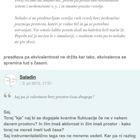
sistem z neskončnimi x, y, z in imamo prazno vesolje.
Nekako si ne predstavljam vesolja vseh vesolj brez neskončno
praznega prostora, kateri je vedno bil in ga ni potrebno
ustvarjati. Vse ostalo lahko potem sledi na kakršen koli način že.
Popoln nič je možen le v simulaciji, v realnem svetu pa to nekako
ne gre skozi.
presdtava pa ekvivalentnost ne držita kar tako, ekvivalenca se
spremina tud s časom.
Saladin
::
3. jul 2012, 17:31
kaj pa je odsotnost brez prostor-časa drugega?
Saj.
Torej "kje" naj bi se dogajale kvantne fluktuacije če ne v nekem
danem prostoru? In čim imaš aktivnost in čim imaš prostor - kako
torej ne moreš imeti tudi časa?
Saj instrumentalistično tega res ne moremo vedeti. Kar pa ni razlog