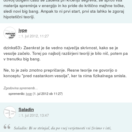
materija spreminja v energijo in ko pride do kritično majhne točke,
sledi novi big bang. Ampak to ni prvi start, prvi sta lahko le zgoraj
hipotetični teoriji.
jype
::
1. jul 2012, 11:27
dzinks63> Zaenkrat je še vedno največja skrivnost, kako se je
vesolje začelo. Torej po najbolj razširjeni teoriji je bilo nič, potem pa
v trenutku big bang.
Ne, to je zelo zmotno prepričanje. Resne teorije ne govorijo o
konceptu "pred nastankom vesolja", ker ta nima fizikalnega smisla.
Zgodovina sprememb…
spremenilo:
jype
(
1. jul 2012 ob 11:27
)
Saladin
::
1. jul 2012, 13:47
Saladin: Bi se strinjal, da po vsej verjetnosti vsi živimo v isti,