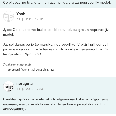
Če bi pozorno bral o tem bi razumel, da gre za nepreverljiv model.
Yosh
::
1. jul 2012, 17:12
Jype>Če bi pozorno bral o tem bi razumel, da gre za nepreverljiv
model.
Ja, sej danes pa je še marsikaj nepreverljivo. V bližni prihodnosti
pa so načini kako posredno ugotoviti pravilnost nanovejših teorij-
teorija strun. Npr.
LIGO
Zgodovina sprememb…
spremenil:
Yosh
(
1. jul 2012 ob 17:12
)
noraguta
::
1. jul 2012, 17:23
korektno vprašanje scela. ako ti odgovorimo koliko energije nam
najameš, eno , dve ali tri vesolja(da ne bomo picajzlali v vatih in
eksponentih)?