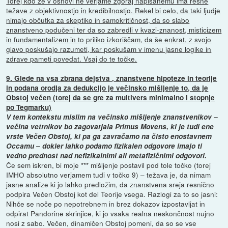
Torej kdo že v osnovi ne verjame zgoraj napisanemu ima resne
težave z objektivnostjo in kredibilnostjo. Rekel bi celo, da taki ljudje
nimajo občutka za skeptiko in samokritičnost, da so slabo
znanstveno podučeni ter da so zabredli v kvazi-znanost, misticizem
in fundamentalizem in to priliko izkoriščam, da še enkrat, z svojo
glavo poskušajo razumeti, kar poskušam v imenu jasne logike in
zdrave pameti povedat. Vsaj do te točke.
9. Glede na vsa zbrana dejstva , znanstvene hipoteze in teorije
in podana orodja za dedukcijo je večinsko mišljenje to, da je
Obstoj večen (torej da se gre za multivers minimalno I stopnje
po Tegmarku)
V tem kontekstu mislim na večinsko mišljenje znanstvenikov –
večina vetrnikov bo zagovarjala Primus Movens, ki je tudi ene
vrste Večen Obstoj, ki pa ga zavračamo na čisto enostavnem
Occamu – dokler lahko podamo fizikalen odgovore imajo ti
vedno prednost nad nefizikalnimi ali metafizičnimi odgovori.
Če sem iskren, bi moje *** mišljenje postavil pod tole točko (torej
IMHO absolutno verjamem tudi v točko 9) – težava je, da nimam
jasne analize ki jo lahko predložim, da znanstvena sreja resnično
podpira Večen Obstoj kot del Teorije vsega. Razlogi za to so jasni:
Nihče se noče po nepotrebnem in brez dokazov izpostavljat in
odpirat Pandorine skrinjice, ki jo vsaka realna neskončnost nujno
nosi z sabo. Večen, dinamičen Obstoj pomeni, da so se vse