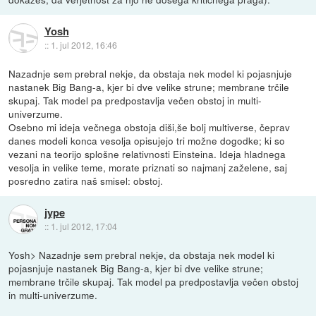
Yosh
::
1. jul 2012, 16:46
Nazadnje sem prebral nekje, da obstaja nek model ki pojasnjuje
nastanek Big Bang-a, kjer bi dve velike strune; membrane trčile
skupaj. Tak model pa predpostavlja večen obstoj in multi-
univerzume.
Osebno mi ideja večnega obstoja diši,še bolj multiverse, čeprav
danes modeli konca vesolja opisujejo tri možne dogodke; ki so
vezani na teorijo splošne relativnosti Einsteina. Ideja hladnega
vesolja in velike teme, morate priznati so najmanj zaželene, saj
posredno zatira naš smisel: obstoj.
jype
::
1. jul 2012, 17:04
Yosh> Nazadnje sem prebral nekje, da obstaja nek model ki
pojasnjuje nastanek Big Bang-a, kjer bi dve velike strune;
membrane trčile skupaj. Tak model pa predpostavlja večen obstoj
in multi-univerzume.