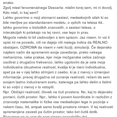
enako.
Zgolj misel fenomenalnega Descarta: mislim torej sem, mi ni dovolj.
Kdo misli, in kaj sem?
Lahko govorimo o moji atomarni sestavi, medsebojnih silah ki so
bile merljive po standardanem modelu, o vplivih na telesa itd..
lahko govorimo o bioloških znanostih, o sestavi telesa, o
interakcijah ki potekajo na tej ravni, vse lepo in prav.
Mogoče nekdo bi bil zadovoljen s tem opisom. Jaz nisem. In vsi ti
opisi mi ne povedo, niti ne dajejo niti malega indica da REALNO
obstajam, OZIROMA da nisem v neki iluziji, simulaciji. Če dejansko
najdem način da spremenim svoje zavedanje, preko nekega
mehanizma, neke prakse, kjer moje možganske celice začnejo
oscilirat z drugačno frekvenco, lahko ugotovim da je cela moja
individualna izkustvene realnost, kvalija ki je meni individualna,
spet pa se v njej lahko strinjam z osebo, ki je z menoj v izmenjavi
informacije, precej drugačna od zunanje realnosti, rečem da sem
svojem lastno induciranem svetu, katerega pa lahko delim s tistimi
ki so voljni z menoj v to vstopiti.
Npr. Običajni realnosti, človek ne čuti prostora. No, kaj to dejansko
pomeni, čutiti prostor. Npr., lahko ti povem koordinate in razložim z
znanostjo matematike in fizike vse medsebojen lege in pozicije v
nekem času, itd, ampak samo kvaliji prostora nimam. V tej realnosti
spremenjene zavesti pa čutim prostor, tako kot čutiš dotik.
Razumem ga in vem da sem njegov nerazločljiv del.