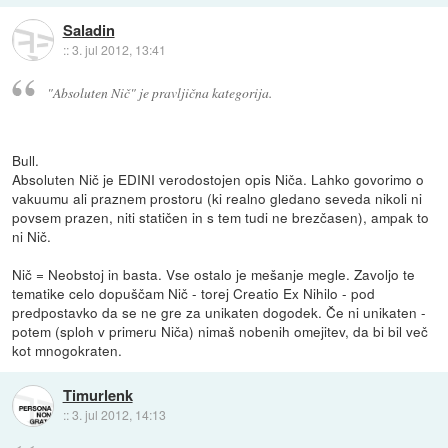
Saladin
::
3. jul 2012, 13:41
"Absoluten Nič" je pravljična kategorija.
Bull.
Absoluten Nič je EDINI verodostojen opis Niča. Lahko govorimo o
vakuumu ali praznem prostoru (ki realno gledano seveda nikoli ni
povsem prazen, niti statičen in s tem tudi ne brezčasen), ampak to
ni Nič.
Nič = Neobstoj in basta. Vse ostalo je mešanje megle. Zavoljo te
tematike celo dopuščam Nič - torej Creatio Ex Nihilo - pod
predpostavko da se ne gre za unikaten dogodek. Če ni unikaten -
potem (sploh v primeru Niča) nimaš nobenih omejitev, da bi bil več
kot mnogokraten.
Timurlenk
::
3. jul 2012, 14:13