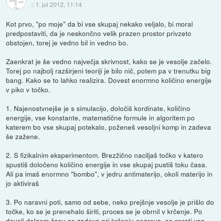
::
1. jul 2012, 11:14
Kot prvo, "po moje" da bi vse skupaj nekako veljalo, bi moral
predpostaviti, da je neskončno velik prazen prostor privzeto
obstojen, torej je vedno bil in vedno bo.
Zaenkrat je še vedno največja skrivnost, kako se je vesolje začelo.
Torej po najbolj razširjeni teoriji je bilo nič, potem pa v trenutku big
bang. Kako se to lahko realizira. Dovest enormno količino energije
v piko v točko.
1. Najenostvnejše je s simulacijo, določiš kordinate, količino
energije, vse konstante, matematične formule in algoritem po
katerem bo vse skupaj potekalo, poženeš vesoljni komp in zadeva
še zažene.
2. S fizikalnim eksperimentom. Brezžično naciljaš točko v katero
spustiš določeno količino energije in vse skupaj pustiš toku časa.
Ali pa imaš enormno "bombo", v jedru antimaterijo, okoli materijo in
jo aktiviraš
3. Po naravni poti, samo od sebe, neko prejšnje vesolje je prišlo do
točke, ko se je prenehalo širiti, proces se je obrnil v krčenje. Po
dovolj dolgem času se zadeva pri krčenju segreva, se sproti vsa