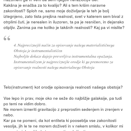
Kakšna je enačba za to kvalijo? Ali s tem kršim naravne
zakonitosti? Sploh ne, samo moje doživljanje le teh je bolj
iztegnjeno, zato tista prejšna realnost, svet v katerem sem bival z
otrplimi čuti, je nerealen in iluzoren, ta pa je resničen, in dejansko
otipljiv. Zanima pa me koliko je takšnih realnosti? Kaj pa vi mislite?
4. Najpreciznejši način za opisovanje našega materialističnega
Obstoja je instrumentalističen
Najboljše dokaze dajejo preverljiva instrumentalna opažanja.
Instrumentalizem je najpreciznejše orodje ki ga premoremo za
opisovanje realnosti našega materialnega Obstoja
Telo(instrument) kot orodje opisovanja realnosti našega obstoja?
Vse lepo in prav, moje oko ne seže do najbližje galaksije, pa tudi
po temi ne vidim dobro.
Ne morem izmeriti gravitacijo z preprostim sedenjem in zrenjem v
nebo.
Kar pa ne pomeni, da kot entiteta ki pooseblja vse zakonitosti
vesolja, jih le te ne morem doživeti in v nekem smislu, v kolikor mi