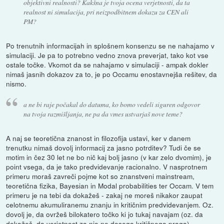
objektivni realnosti? Kakšna je tvoja ocena verjetnosti, da ta
realnost ni simulacija, pri neizpodbitnem dokazu za CEN ali
PM?
Po trenutnih informacijah in splošnem konsenzu se ne nahajamo v
simulaciji. Je pa to potrebno vedno znova preverjat, tako kot vse
ostale točke. Vkomot da se nahajamo v simulaciji - ampak dokler
nimaš jasnih dokazov za to, je po Occamu enostavnejša rešitev, da
nismo.
a ne bi raje počakal do datuma, ko bomo vedeli siguren odgovor
na tvoja razmišljanja, ne pa da vmes ustvarjaš nove teme?
A naj se teoretična znanost in filozofija ustavi, ker v danem
trenutku nimaš dovolj informacij za jasno potrditev? Tudi če se
motim in čez 30 let ne bo nič kaj bolj jasno (v kar zelo dvomim), je
point vsega, da je tako predvidevanje racionalno. V nasprotnem
primeru moraš zavreči pojme kot so znanstveni mainstream,
teoretična fizika, Bayesian in Modal probabilities ter Occam. V tem
primeru je na tebi da dokažeš - zakaj ne moreš nikakor zaupat
celotnemu akumuliranemu znanju in kritičnim predvidevanjem. Oz.
dovolj je, da ovržeš bilokatero točko ki jo tukaj navajam (oz. da
dokažeš, da verjetnost za njo ne dosega kritičnega praga).