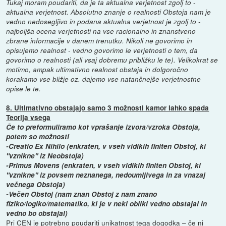
Tukaj moram poudariti, da je ta aktualna verjetnost zgolj to -
aktualna verjetnost. Absolutno znanje o realnosti Obstoja nam je
vedno nedosegljivo in podana aktualna verjetnost je zgolj to -
najboljša ocena verjetnosti na vse racionalno in znanstveno
zbrane informacije v danem trenutku. Nikoli ne govorimo in
opisujemo realnost - vedno govorimo le verjetnosti o tem, da
govorimo o realnosti (ali vsaj dobremu približku le te). Velikokrat se
motimo, ampak ultimativno realnost obstaja in dolgoročno
korakamo vse bližje oz. dajemo vse natančnejše verjetnostne
opise le te.
8. Ultimativno obstajajo samo 3 možnosti kamor lahko spada
Teorija vsega
Če to preformuliramo kot vprašanje izvora/vzroka Obstoja,
potem so možnosti
-Creatio Ex Nihilo (enkraten, v vseh vidikih finiten Obstoj, ki
"vznikne" iz Neobstoja)
-Primus Movens (enkraten, v vseh vidikih finiten Obstoj, ki
"vznikne" iz povsem neznanega, nedoumljivega in za vnazaj
večnega Obstoja)
-Večen Obstoj (nam znan Obstoj z nam znano
fiziko/logiko/matematiko, ki je v neki obliki vedno obstajal in
vedno bo obstajal)
Pri CEN je potrebno poudariti unikatnost tega dogodka – če ni