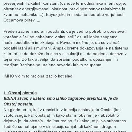
preverjenih fizikalnih konstant (osnove termodinamike in entropije,
ohranitev energije/mase, lokalnost, pravilnost osnov relativizma in
kvantne mehanike,...), Bayezijske in modalne uporabe verjetnosti,
Occamova britev, ...
Preden začnem moram poudariti, da je vedno potrebno upoštevati
vprašanje "ali se nahajamo v simulaciji" oz. ali lahko zaupamo
našim podatkom in izkušnjam. Povsem možno je, da so vsi naši
podatki lažni ali simulirani. Ampak breme dokazovanja je na tistemu
ki to trdi in da dokaže da smo v simulaciji oz. da najdemo dokaze v
tej smeri. Do takrat velja, da zbranim podatkom, opažanjem in
teorijam (racionalno urejeno seveda) lahko zaupamo.
IMHO vidim to racionalizacijo kot sledi
1. Obstoj obstaja
EDINA stvar, v katero smo lahko zagotovo prepričani, je da
Obstoj obstaja.
Ne glede na to, kaj v resnici in v temelju sestavlja ta Obstoj (kot
vsoto vsega, kar obstaja) in kako star in obširen je - absolutno
dejstvo je, da obstaja - da ima realno, fizikalno, otipljivo substanco.
Tudi če se nahajamo v simulaciji, sanjah ali kakšnem drugem
iluzionarnem ali solipsitičnem sistemu, to ne spremeni tega dejstva.