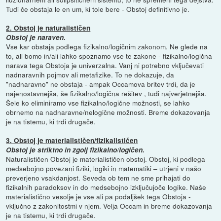
Tudi če obstaja le en um, ki tole bere - Obstoj definitivno je.
2. Obstoj je naturalističen
Obstoj je naraven.
Vse kar obstaja podlega fizikalno/logičnim zakonom. Ne glede na
to, ali bomo in/ali lahko spoznamo vse te zakone - fizikalno/logična
narava tega Obstoja je univerzalna. Vanj ni potrebno vključevati
nadnaravnih pojmov ali metafizike. To ne dokazuje, da
"nadnaravno" ne obstaja - ampak Occamova britev trdi, da je
najenostavnejša, še fizikalno/logična rešitev , tudi najverjetnejša.
Šele ko eliminiramo vse fizikalno/logične možnosti, se lahko
obrnemo na nadnaravne/nelogične možnosti. Breme dokazovanja
je na tistemu, ki trdi drugače.
3. Obstoj je materialističen/fizikalističen
Obstoj je striktno in zgolj fizikalno/logičen.
Naturalističen Obstoj je materialističen obstoj. Obstoj, ki podlega
medsebojno povezani fiziki, logiki in matematiki – utrjeni v našo
preverjeno vsakdanjost. Seveda ob tem ne sme prihajati do
fizikalnih paradoksov in do medsebojno izključujoče logike. Naše
materialistično vesolje je vse ali pa podaljšek tega Obstoja -
vključno z zakonitostmi v njem. Velja Occam in breme dokazovanja
je na tistemu, ki trdi drugače.