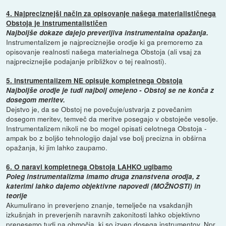
4. Najpreciznejši način za opisovanje našega materialističnega
Obstoja je instrumentalističen
Najboljše dokaze dajejo preverljiva instrumentalna opažanja.
Instrumentalizem je najpreciznejše orodje ki ga premoremo za
opisovanje realnosti našega materialnega Obstoja (ali vsaj za
najpreciznejše podajanje približkov o tej realnosti).
5. Instrumentalizem NE opisuje kompletnega Obstoja
Najboljše orodje je tudi najbolj omejeno - Obstoj se ne konča z
dosegom meritev.
Dejstvo je, da se Obstoj ne povečuje/ustvarja z povečanim
dosegom meritev, temveč da meritve posegajo v obstoječe vesolje.
Instrumentalizem nikoli ne bo mogel opisati celotnega Obstoja -
ampak bo z boljšo tehnologijo dajal vse bolj precizna in obširna
opažanja, ki jim lahko zaupamo.
6. O naravi kompletnega Obstoja LAHKO ugibamo
Poleg instrumentalizma imamo druga znanstvena orodja, z
katerimi lahko dajemo objektivne napovedi (MOŽNOSTI) in
teorije
Akumulirano in preverjeno znanje, temelječe na vsakdanjih
izkušnjah in preverjenih naravnih zakonitosti lahko objektivno
prenesemo tudi na območja, ki so izven dosega instrumentov. Npr.