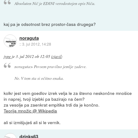
Absoluten Nič je EDINI verodostojen opis Niča.
kaj pa je odsotnost brez prostor-časa drugega?
noraguta
::
3. jul 2012, 14:28
jype
je
3. jul 2012 ob 12:05
izjavil
:
noraguta> Povsem pravilno jemlje zadeve.
Ne. V tem sta si očitno enaka.
kolkr jest vem goedlov izrek velja le za števno neskončne mnošice
in naprej, tvoji izjebki pa bazirajo na čem?
za vesolje pa zaenkrat empitika trdi da je končno.
Teorija množic @ Wikipedia
ali si izmišjuješ ali si le vernik.
dzinks63