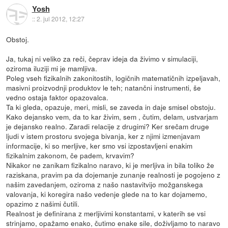
Yosh
::
2. jul 2012, 12:27
Obstoj.
Ja, tukaj ni veliko za reči, čeprav ideja da živimo v simulaciji,
oziroma iluziji mi je mamljiva.
Poleg vseh fizikalnih zakonitostih, logičnih matematičnih izpeljavah,
masivni proizvodnji produktov le teh; natančni instrumenti, še
vedno ostaja faktor opazovalca.
Ta ki gleda, opazuje, meri, misli, se zaveda in daje smisel obstoju.
Kako dejansko vem, da to kar živim, sem , čutim, delam, ustvarjam
je dejansko realno. Zaradi relacije z drugimi? Ker srečam druge
ljudi v istem prostoru svojega bivanja, ker z njimi izmenjavam
informacije, ki so merljive, ker smo vsi izpostavljeni enakim
fizikalnim zakonom, če padem, krvavim?
Nikakor ne zanikam fizikalno naravo, ki je merljiva in bila toliko že
raziskana, pravim pa da dojemanje zunanje realnosti je pogojeno z
našim zavedanjem, oziroma z našo nastavitvijo možganskega
valovanja, ki koregira našo vedenje glede na to kar dojamemo,
opazimo z našimi čutili.
Realnost je definirana z merljivimi konstantami, v katerih se vsi
strinjamo, opažamo enako, čutimo enake sile, doživljamo to naravo