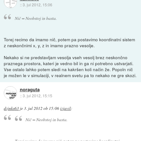
::
3. jul 2012, 15:06
Nič = Neobstoj in basta.
Torej recimo da imamo nič, potem pa postavimo koordinatni sistem
z neskončnimi x, y, z in imamo prazno vesolje.
Nekako si ne predstavljam vesolja vseh vesolj brez neskončno
praznega prostora, kateri je vedno bil in ga ni potrebno ustvarjati.
Vse ostalo lahko potem sledi na kakršen koli način že. Popoln nič
je možen le v simulaciji, v realnem svetu pa to nekako ne gre skozi.
noraguta
::
3. jul 2012, 15:15
dzinks63
je
3. jul 2012 ob 15:06
izjavil
:
Nič = Neobstoj in basta.
Torej recimo da imamo nič, potem pa postavimo koordinatni