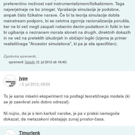
preferenčno možnost nad instrumentalizmom/fizikalizmom. Tega
najverjetneje ne bo zmogel. Vprašanje simulacije je podobne,
ampak čisto fizikalne narave. Če bi ta teorija simulacije dobila
mainstream podporo, bi se celotna zgornja racionalizacija porušila,
ker ne bi več mogli zaupati nobenim danim podatkom in fiziki in ker
bi ugibanja o neznanem morala sloneti na drugih, direktnih dokazih
in ne več na preteklih izkušnjah in običajni logiki (izjema je primer
realističnega "Ancestor simulationa", ki pa je sila specifičen).
Zgodovina sprememb…
spremenil:
Saladin
(
2. jul 2012 ob 18:40
)
jype
::
3. jul 2012, 09:54
To je samo miselni eksperiment na podlagi teoretičnega modela (ki
se je zaenkrat zelo dobro odrezal).
Ni nujno, da je s tem karkoli narobe, je pa v praksi nemogoče
dokazat, da metazakoni obstajajo zunaj prostor-časa.
Timurlenk