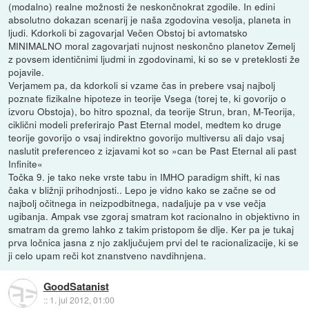
(modalno) realne možnosti že neskončnokrat zgodile. In edini
absolutno dokazan scenarij je naša zgodovina vesolja, planeta in
ljudi. Kdorkoli bi zagovarjal Večen Obstoj bi avtomatsko
MINIMALNO moral zagovarjati nujnost neskončno planetov Zemelj
z povsem identičnimi ljudmi in zgodovinami, ki so se v preteklosti že
pojavile.
Verjamem pa, da kdorkoli si vzame čas in prebere vsaj najbolj
poznate fizikalne hipoteze in teorije Vsega (torej te, ki govorijo o
izvoru Obstoja), bo hitro spoznal, da teorije Strun, bran, M-Teorija,
ciklični modeli preferirajo Past Eternal model, medtem ko druge
teorije govorijo o vsaj indirektno govorijo multiversu ali dajo vsaj
naslutit preferenceo z izjavami kot so »can be Past Eternal ali past
Infinite«
Točka 9. je tako neke vrste tabu in IMHO paradigm shift, ki nas
čaka v bližnji prihodnjosti.. Lepo je vidno kako se začne se od
najbolj očitnega in neizpodbitnega, nadaljuje pa v vse večja
ugibanja. Ampak vse zgoraj smatram kot racionalno in objektivno in
smatram da gremo lahko z takim pristopom še dlje. Ker pa je tukaj
prva ločnica jasna z njo zaključujem prvi del te racionalizacije, ki se
ji celo upam reči kot znanstveno navdihnjena.
GoodSatanist
::
1. jul 2012, 01:00