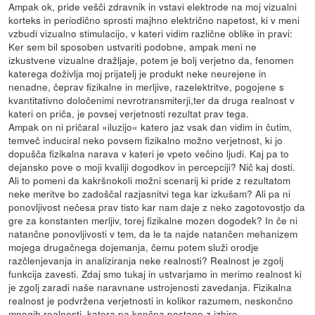
Ampak ok, pride vešči zdravnik in vstavi elektrode na moj vizualni
korteks in periodično sprosti majhno električno napetost, ki v meni
vzbudi vizualno stimulacijo, v kateri vidim različne oblike in pravi:
Ker sem bil sposoben ustvariti podobne, ampak meni ne
izkustvene vizualne dražljaje, potem je bolj verjetno da, fenomen
katerega doživlja moj prijatelj je produkt neke neurejene in
nenadne, čeprav fizikalne in merljive, razelektritve, pogojene s
kvantitativno določenimi nevrotransmiterji,ter da druga realnost v
kateri on priča, je povsej verjetnosti rezultat prav tega.
Ampak on ni pričaral »iluzijo« katero jaz vsak dan vidim in čutim,
temveč induciral neko povsem fizikalno možno verjetnost, ki jo
dopušča fizikalna narava v kateri je vpeto večino ljudi. Kaj pa to
dejansko pove o moji kvaliji dogodkov in percepciji? Nič kaj dosti.
Ali to pomeni da kakršnokoli možni scenarij ki pride z rezultatom
neke meritve bo zadoščal razjasnitvi tega kar izkušam? Ali pa ni
ponovljivost nečesa prav tisto kar nam daje z neko zagotovostjo da
gre za konstanten merljiv, torej fizikalne mozen dogodek? In če ni
natančne ponovljivosti v tem, da le ta najde natančen mehanizem
mojega drugačnega dojemanja, čemu potem služi orodje
razčlenjevanja in analiziranja neke realnosti? Realnost je zgolj
funkcija zavesti. Zdaj smo tukaj in ustvarjamo in merimo realnost ki
je zgolj zaradi naše naravnane ustrojenosti zavedanja. Fizikalna
realnost je podvržena verjetnosti in kolikor razumem, neskončno
mnogih realnosti, katera pa končna postane z izbiro.