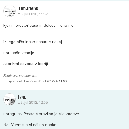
Timurlenk
::
3. jul 2012, 11:37
kjer ni prostor-časa in delcev - to je nič
iz tega niča lahko nastane nekaj
npr. naše vesolje
zaenkrat seveda v teoriji
Zgodovina sprememb…
spremenil:
Timurlenk
(
3. jul 2012 ob 11:38
)
jype
::
3. jul 2012, 12:05
noraguta> Povsem pravilno jemlje zadeve.
Ne. V tem sta si očitno enaka.