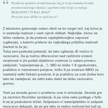
Pozabi na spomine in informacije, kaj je tvoja trenutna kvalija
prostora katerega izkušaš z zaprtimi očmi in kje se nahaja
REALNOST? TUKAJ, ZDAJ?
Povej mi njen obliko in opiši mi jo?
Z absolutno gotovostjo noben nikoli ne bo mogel reči, kaj točno je
in sestavlja realnost v vseh njenih oblikah. Najboljše, čemur se
lahko nadamo, je da podamo najobjektivnejšno napoved
(ugibanje), s katerim pridemo do najboljšega približka realnosti
(karkoli ta že je).
Tukaj sem poskušal pokazati, da tako ugibanje JE možno in
racionalno. Da je možno diferencirat med različnimi vrstami
verjetnosti in jim podati objektivno vrednost (v našem primeru
zaključek: "najverjetneje je..."). IMO so točke 1-8 zgodovinsko,
praktično in mainstream potrjene, točko 9 pa smatram IMHO za
naslednji veliki fizikalni preobrat, ki je praktično za vrati (točke bom
tako še nadaljeval, da vidim kako daleč še lahko racionalno
gremo).
Yosh pa seveda govori o problemu uma in simulacije. Seveda gre
za zanimivo filozofsko vprašanje, ki pa nima neke podlage v fiziki,
ki se je poskušamo držati. Solipsizem ni materijalističen in solipsist
mora prvo dokazati, da se gre tako ra realno možnost kot tudi za