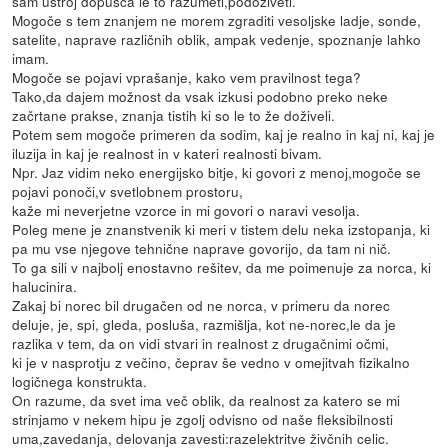
sam ustroj dopušča le to razumeti,podoživeti.
Mogoče s tem znanjem ne morem zgraditi vesoljske ladje, sonde,
satelite, naprave različnih oblik, ampak vedenje, spoznanje lahko
imam.
Mogoče se pojavi vprašanje, kako vem pravilnost tega?
Tako,da dajem možnost da vsak izkusi podobno preko neke
začrtane prakse, znanja tistih ki so le to že doživeli.
Potem sem mogoče primeren da sodim, kaj je realno in kaj ni, kaj je
iluzija in kaj je realnost in v kateri realnosti bivam.
Npr. Jaz vidim neko energijsko bitje, ki govori z menoj,mogoče se
pojavi ponoči,v svetlobnem prostoru,
kaže mi neverjetne vzorce in mi govori o naravi vesolja.
Poleg mene je znanstvenik ki meri v tistem delu neka izstopanja, ki
pa mu vse njegove tehnične naprave govorijo, da tam ni nič.
To ga sili v najbolj enostavno rešitev, da me poimenuje za norca, ki
halucinira.
Zakaj bi norec bil drugačen od ne norca, v primeru da norec
deluje, je, spi, gleda, posluša, razmišlja, kot ne-norec,le da je
razlika v tem, da on vidi stvari in realnost z drugačnimi očmi,
ki je v nasprotju z večino, čeprav še vedno v omejitvah fizikalno
logičnega konstrukta.
On razume, da svet ima več oblik, da realnost za katero se mi
strinjamo v nekem hipu je zgolj odvisno od naše fleksibilnosti
uma,zavedanja, delovanja zavesti:razelektritve živčnih celic.