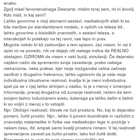
enako.
Zgolj misel fenomenalnega Descarta: mislim torej sem, mi ni dovolj.
Kdo misli, in kaj sem?
Lahko govorimo o moji atomarni sestavi, medsebojnih silah ki so
bile merljive po standardanem modelu, o vplivih na telesa itd..
lahko govorimo o bioloških znanostih, o sestavi telesa, o
interakcijah ki potekajo na tej ravni, vse lepo in prav.
Mogoče nekdo bi bil zadovoljen s tem opisom. Jaz nisem. In vsi ti
opisi mi ne povedo, niti ne dajejo niti malega indica da REALNO
obstajam, OZIROMA da nisem v neki iluziji, simulaciji. Če dejansko
najdem način da spremenim svoje zavedanje, preko nekega
mehanizma, neke prakse, kjer moje možganske celice začnejo
oscilirat z drugačno frekvenco, lahko ugotovim da je cela moja
individualna izkustvene realnost, kvalija ki je meni individualna,
spet pa se v njej lahko strinjam z osebo, ki je z menoj v izmenjavi
informacije, precej drugačna od zunanje realnosti, rečem da sem
svojem lastno induciranem svetu, katerega pa lahko delim s tistimi
ki so voljni z menoj v to vstopiti.
Npr. Običajni realnosti, človek ne čuti prostora. No, kaj to dejansko
pomeni, čutiti prostor. Npr., lahko ti povem koordinate in razložim z
znanostjo matematike in fizike vse medsebojen lege in pozicije v
nekem času, itd, ampak samo kvaliji prostora nimam. V tej realnosti
spremenjene zavesti pa čutim prostor, tako kot čutiš dotik.
Razumem ga in vem da sem njegov nerazločljiv del.