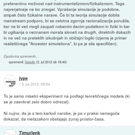
preferenčno možnost nad instrumentalizmom/fizikalizmom. Tega
najverjetneje ne bo zmogel. Vprašanje simulacije je podobne,
ampak čisto fizikalne narave. Če bi ta teorija simulacije dobila
mainstream podporo, bi se celotna zgornja racionalizacija porušila,
ker ne bi več mogli zaupati nobenim danim podatkom in fiziki in ker
bi ugibanja o neznanem morala sloneti na drugih, direktnih dokazih
in ne več na preteklih izkušnjah in običajni logiki (izjema je primer
realističnega "Ancestor simulationa", ki pa je sila specifičen).
Zgodovina sprememb…
spremenil:
Saladin
(
2. jul 2012 ob 18:40
)
jype
::
3. jul 2012, 09:54
To je samo miselni eksperiment na podlagi teoretičnega modela (ki
se je zaenkrat zelo dobro odrezal).
Ni nujno, da je s tem karkoli narobe, je pa v praksi nemogoče
dokazat, da metazakoni obstajajo zunaj prostor-časa.
Timurlenk