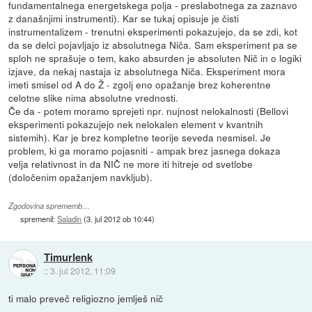
fundamentalnega energetskega polja - preslabotnega za zaznavo
z današnjimi instrumenti). Kar se tukaj opisuje je čisti
instrumentalizem - trenutni eksperimenti pokazujejo, da se zdi, kot
da se delci pojavljajo iz absolutnega Niča. Sam eksperiment pa se
sploh ne sprašuje o tem, kako absurden je absoluten Nič in o logiki
izjave, da nekaj nastaja iz absolutnega Niča. Eksperiment mora
imeti smisel od A do Ž - zgolj eno opažanje brez koherentne
celotne slike nima absolutne vrednosti.
Če da - potem moramo sprejeti npr. nujnost nelokalnosti (Bellovi
eksperimenti pokazujejo nek nelokalen element v kvantnih
sistemih). Kar je brez kompletne teorije seveda nesmisel. Je
problem, ki ga moramo pojasniti - ampak brez jasnega dokaza
velja relativnost in da NIČ ne more iti hitreje od svetlobe
(določenim opažanjem navkljub).
Zgodovina sprememb…
spremenil:
Saladin
(
3. jul 2012 ob 10:44
)
Timurlenk
::
3. jul 2012, 11:09
ti malo preveč religiozno jemlješ nič