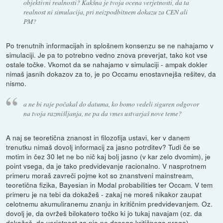
objektivni realnosti? Kakšna je tvoja ocena verjetnosti, da ta
realnost ni simulacija, pri neizpodbitnem dokazu za CEN ali
PM?
Po trenutnih informacijah in splošnem konsenzu se ne nahajamo v
simulaciji. Je pa to potrebno vedno znova preverjat, tako kot vse
ostale točke. Vkomot da se nahajamo v simulaciji - ampak dokler
nimaš jasnih dokazov za to, je po Occamu enostavnejša rešitev, da
nismo.
a ne bi raje počakal do datuma, ko bomo vedeli siguren odgovor
na tvoja razmišljanja, ne pa da vmes ustvarjaš nove teme?
A naj se teoretična znanost in filozofija ustavi, ker v danem
trenutku nimaš dovolj informacij za jasno potrditev? Tudi če se
motim in čez 30 let ne bo nič kaj bolj jasno (v kar zelo dvomim), je
point vsega, da je tako predvidevanje racionalno. V nasprotnem
primeru moraš zavreči pojme kot so znanstveni mainstream,
teoretična fizika, Bayesian in Modal probabilities ter Occam. V tem
primeru je na tebi da dokažeš - zakaj ne moreš nikakor zaupat
celotnemu akumuliranemu znanju in kritičnim predvidevanjem. Oz.
dovolj je, da ovržeš bilokatero točko ki jo tukaj navajam (oz. da
dokažeš, da verjetnost za njo ne dosega kritičnega praga).