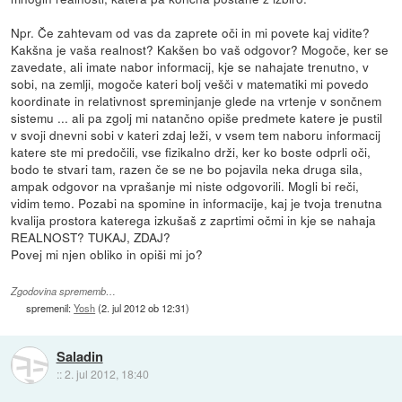
Npr. Če zahtevam od vas da zaprete oči in mi povete kaj vidite?
Kakšna je vaša realnost? Kakšen bo vaš odgovor? Mogoče, ker se
zavedate, ali imate nabor informacij, kje se nahajate trenutno, v
sobi, na zemlji, mogoče kateri bolj vešči v matematiki mi povedo
koordinate in relativnost spreminjanje glede na vrtenje v sončnem
sistemu ... ali pa zgolj mi natančno opiše predmete katere je pustil
v svoji dnevni sobi v kateri zdaj leži, v vsem tem naboru informacij
katere ste mi predočili, vse fizikalno drži, ker ko boste odprli oči,
bodo te stvari tam, razen če se ne bo pojavila neka druga sila,
ampak odgovor na vprašanje mi niste odgovorili. Mogli bi reči,
vidim temo. Pozabi na spomine in informacije, kaj je tvoja trenutna
kvalija prostora katerega izkušaš z zaprtimi očmi in kje se nahaja
REALNOST? TUKAJ, ZDAJ?
Povej mi njen obliko in opiši mi jo?
Zgodovina sprememb…
spremenil:
Yosh
(
2. jul 2012 ob 12:31
)
Saladin
::
2. jul 2012, 18:40