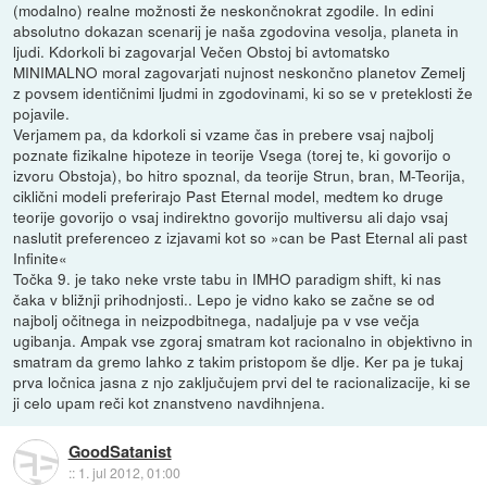
(modalno) realne možnosti že neskončnokrat zgodile. In edini
absolutno dokazan scenarij je naša zgodovina vesolja, planeta in
ljudi. Kdorkoli bi zagovarjal Večen Obstoj bi avtomatsko
MINIMALNO moral zagovarjati nujnost neskončno planetov Zemelj
z povsem identičnimi ljudmi in zgodovinami, ki so se v preteklosti že
pojavile.
Verjamem pa, da kdorkoli si vzame čas in prebere vsaj najbolj
poznate fizikalne hipoteze in teorije Vsega (torej te, ki govorijo o
izvoru Obstoja), bo hitro spoznal, da teorije Strun, bran, M-Teorija,
ciklični modeli preferirajo Past Eternal model, medtem ko druge
teorije govorijo o vsaj indirektno govorijo multiversu ali dajo vsaj
naslutit preferenceo z izjavami kot so »can be Past Eternal ali past
Infinite«
Točka 9. je tako neke vrste tabu in IMHO paradigm shift, ki nas
čaka v bližnji prihodnjosti.. Lepo je vidno kako se začne se od
najbolj očitnega in neizpodbitnega, nadaljuje pa v vse večja
ugibanja. Ampak vse zgoraj smatram kot racionalno in objektivno in
smatram da gremo lahko z takim pristopom še dlje. Ker pa je tukaj
prva ločnica jasna z njo zaključujem prvi del te racionalizacije, ki se
ji celo upam reči kot znanstveno navdihnjena.
GoodSatanist
::
1. jul 2012, 01:00