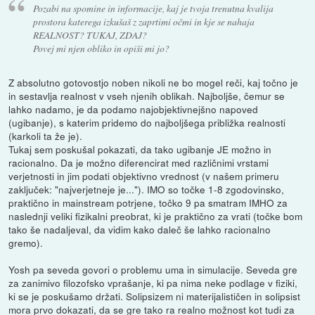
Pozabi na spomine in informacije, kaj je tvoja trenutna kvalija
prostora katerega izkušaš z zaprtimi očmi in kje se nahaja
REALNOST? TUKAJ, ZDAJ?
Povej mi njen obliko in opiši mi jo?
Z absolutno gotovostjo noben nikoli ne bo mogel reči, kaj točno je
in sestavlja realnost v vseh njenih oblikah. Najboljše, čemur se
lahko nadamo, je da podamo najobjektivnejšno napoved
(ugibanje), s katerim pridemo do najboljšega približka realnosti
(karkoli ta že je).
Tukaj sem poskušal pokazati, da tako ugibanje JE možno in
racionalno. Da je možno diferencirat med različnimi vrstami
verjetnosti in jim podati objektivno vrednost (v našem primeru
zaključek: "najverjetneje je..."). IMO so točke 1-8 zgodovinsko,
praktično in mainstream potrjene, točko 9 pa smatram IMHO za
naslednji veliki fizikalni preobrat, ki je praktično za vrati (točke bom
tako še nadaljeval, da vidim kako daleč še lahko racionalno
gremo).
Yosh pa seveda govori o problemu uma in simulacije. Seveda gre
za zanimivo filozofsko vprašanje, ki pa nima neke podlage v fiziki,
ki se je poskušamo držati. Solipsizem ni materijalističen in solipsist
mora prvo dokazati, da se gre tako ra realno možnost kot tudi za