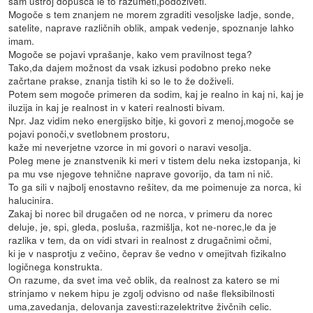
sam ustroj dopušča le to razumeti,podoživeti.
Mogoče s tem znanjem ne morem zgraditi vesoljske ladje, sonde,
satelite, naprave različnih oblik, ampak vedenje, spoznanje lahko
imam.
Mogoče se pojavi vprašanje, kako vem pravilnost tega?
Tako,da dajem možnost da vsak izkusi podobno preko neke
začrtane prakse, znanja tistih ki so le to že doživeli.
Potem sem mogoče primeren da sodim, kaj je realno in kaj ni, kaj je
iluzija in kaj je realnost in v kateri realnosti bivam.
Npr. Jaz vidim neko energijsko bitje, ki govori z menoj,mogoče se
pojavi ponoči,v svetlobnem prostoru,
kaže mi neverjetne vzorce in mi govori o naravi vesolja.
Poleg mene je znanstvenik ki meri v tistem delu neka izstopanja, ki
pa mu vse njegove tehnične naprave govorijo, da tam ni nič.
To ga sili v najbolj enostavno rešitev, da me poimenuje za norca, ki
halucinira.
Zakaj bi norec bil drugačen od ne norca, v primeru da norec
deluje, je, spi, gleda, posluša, razmišlja, kot ne-norec,le da je
razlika v tem, da on vidi stvari in realnost z drugačnimi očmi,
ki je v nasprotju z večino, čeprav še vedno v omejitvah fizikalno
logičnega konstrukta.
On razume, da svet ima več oblik, da realnost za katero se mi
strinjamo v nekem hipu je zgolj odvisno od naše fleksibilnosti
uma,zavedanja, delovanja zavesti:razelektritve živčnih celic.