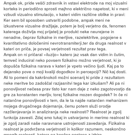
Ampak ok, pride vešči zdravnik in vstavi elektrode na moj vizualni
korteks in periodično sprosti majhno električno napetost, ki v meni
vzbudi vizualno stimulacijo, v kateri vidim različne oblike in pravi:
Ker sem bil sposoben ustvariti podobne, ampak meni ne
izkustvene vizualne dražljaje, potem je bolj verjetno da, fenomen
katerega doživlja moj prijatelj je produkt neke neurejene in
nenadne, čeprav fizikalne in merljive, razelektritve, pogojene s
kvantitativno določenimi nevrotransmiterji,ter da druga realnost v
kateri on priča, je povsej verjetnosti rezultat prav tega.
Ampak on ni pričaral »iluzijo« katero jaz vsak dan vidim in čutim,
temveč induciral neko povsem fizikalno možno verjetnost, ki jo
dopušča fizikalna narava v kateri je vpeto večino ljudi. Kaj pa to
dejansko pove o moji kvaliji dogodkov in percepciji? Nič kaj dosti.
Ali to pomeni da kakršnokoli možni scenarij ki pride z rezultatom
neke meritve bo zadoščal razjasnitvi tega kar izkušam? Ali pa ni
ponovljivost nečesa prav tisto kar nam daje z neko zagotovostjo da
gre za konstanten merljiv, torej fizikalne mozen dogodek? In če ni
natančne ponovljivosti v tem, da le ta najde natančen mehanizem
mojega drugačnega dojemanja, čemu potem služi orodje
razčlenjevanja in analiziranja neke realnosti? Realnost je zgolj
funkcija zavesti. Zdaj smo tukaj in ustvarjamo in merimo realnost ki
je zgolj zaradi naše naravnane ustrojenosti zavedanja. Fizikalna
realnost je podvržena verjetnosti in kolikor razumem, neskončno
mnogih realnosti, katera pa končna postane z izbiro.