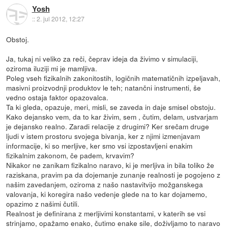
Yosh
::
2. jul 2012, 12:27
Obstoj.
Ja, tukaj ni veliko za reči, čeprav ideja da živimo v simulaciji,
oziroma iluziji mi je mamljiva.
Poleg vseh fizikalnih zakonitostih, logičnih matematičnih izpeljavah,
masivni proizvodnji produktov le teh; natančni instrumenti, še
vedno ostaja faktor opazovalca.
Ta ki gleda, opazuje, meri, misli, se zaveda in daje smisel obstoju.
Kako dejansko vem, da to kar živim, sem , čutim, delam, ustvarjam
je dejansko realno. Zaradi relacije z drugimi? Ker srečam druge
ljudi v istem prostoru svojega bivanja, ker z njimi izmenjavam
informacije, ki so merljive, ker smo vsi izpostavljeni enakim
fizikalnim zakonom, če padem, krvavim?
Nikakor ne zanikam fizikalno naravo, ki je merljiva in bila toliko že
raziskana, pravim pa da dojemanje zunanje realnosti je pogojeno z
našim zavedanjem, oziroma z našo nastavitvijo možganskega
valovanja, ki koregira našo vedenje glede na to kar dojamemo,
opazimo z našimi čutili.
Realnost je definirana z merljivimi konstantami, v katerih se vsi
strinjamo, opažamo enako, čutimo enake sile, doživljamo to naravo