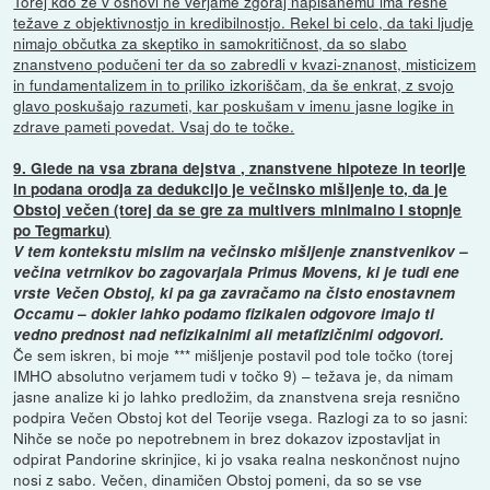
Torej kdo že v osnovi ne verjame zgoraj napisanemu ima resne
težave z objektivnostjo in kredibilnostjo. Rekel bi celo, da taki ljudje
nimajo občutka za skeptiko in samokritičnost, da so slabo
znanstveno podučeni ter da so zabredli v kvazi-znanost, misticizem
in fundamentalizem in to priliko izkoriščam, da še enkrat, z svojo
glavo poskušajo razumeti, kar poskušam v imenu jasne logike in
zdrave pameti povedat. Vsaj do te točke.
9. Glede na vsa zbrana dejstva , znanstvene hipoteze in teorije
in podana orodja za dedukcijo je večinsko mišljenje to, da je
Obstoj večen (torej da se gre za multivers minimalno I stopnje
po Tegmarku)
V tem kontekstu mislim na večinsko mišljenje znanstvenikov –
večina vetrnikov bo zagovarjala Primus Movens, ki je tudi ene
vrste Večen Obstoj, ki pa ga zavračamo na čisto enostavnem
Occamu – dokler lahko podamo fizikalen odgovore imajo ti
vedno prednost nad nefizikalnimi ali metafizičnimi odgovori.
Če sem iskren, bi moje *** mišljenje postavil pod tole točko (torej
IMHO absolutno verjamem tudi v točko 9) – težava je, da nimam
jasne analize ki jo lahko predložim, da znanstvena sreja resnično
podpira Večen Obstoj kot del Teorije vsega. Razlogi za to so jasni:
Nihče se noče po nepotrebnem in brez dokazov izpostavljat in
odpirat Pandorine skrinjice, ki jo vsaka realna neskončnost nujno
nosi z sabo. Večen, dinamičen Obstoj pomeni, da so se vse