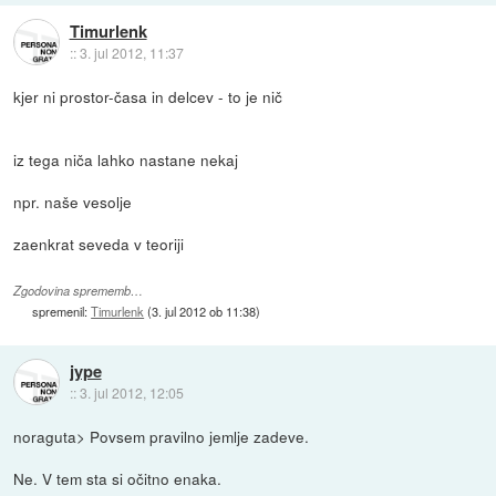
Timurlenk
::
3. jul 2012, 11:37
kjer ni prostor-časa in delcev - to je nič
iz tega niča lahko nastane nekaj
npr. naše vesolje
zaenkrat seveda v teoriji
Zgodovina sprememb…
spremenil:
Timurlenk
(
3. jul 2012 ob 11:38
)
jype
::
3. jul 2012, 12:05
noraguta> Povsem pravilno jemlje zadeve.
Ne. V tem sta si očitno enaka.