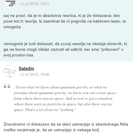
::
3. jul 2012, 10:01
saj ne pravi, da je to absolutna resnica, ki je že dokazana; isto
pove kot ti: teorija, ki zaenkrat še ni pogrnila na kakšnem testu, to
omogoča
nemogoče je tudi dokazati, da zunaj vesolja ne obstaja stvarnik, ki
ga ne bomo mogli nikdar zaznati ali odkriti, ker smo "prikovani" v
svoj prostor-čas
Saladin
::
3. jul 2012, 10:36
. Given what we know about quantum gravity, or what we
presume about quantum gravity, we know you can create space
from where there was no space. And so you've got a situation
where there were no particles in space, but also there was no
space. That's a lot closer to "nothing."
Znanstveno ni dokazano da se delci ustvarjajo iz absolutnega Niča
(veliko verjetneje je, da se ustvarjajo iz nekega bolj