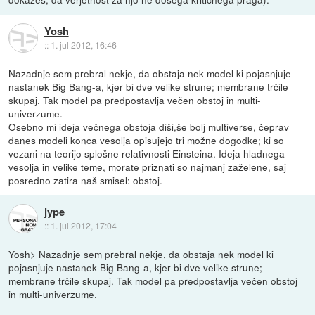
Yosh
::
1. jul 2012, 16:46
Nazadnje sem prebral nekje, da obstaja nek model ki pojasnjuje
nastanek Big Bang-a, kjer bi dve velike strune; membrane trčile
skupaj. Tak model pa predpostavlja večen obstoj in multi-
univerzume.
Osebno mi ideja večnega obstoja diši,še bolj multiverse, čeprav
danes modeli konca vesolja opisujejo tri možne dogodke; ki so
vezani na teorijo splošne relativnosti Einsteina. Ideja hladnega
vesolja in velike teme, morate priznati so najmanj zaželene, saj
posredno zatira naš smisel: obstoj.
jype
::
1. jul 2012, 17:04
Yosh> Nazadnje sem prebral nekje, da obstaja nek model ki
pojasnjuje nastanek Big Bang-a, kjer bi dve velike strune;
membrane trčile skupaj. Tak model pa predpostavlja večen obstoj
in multi-univerzume.