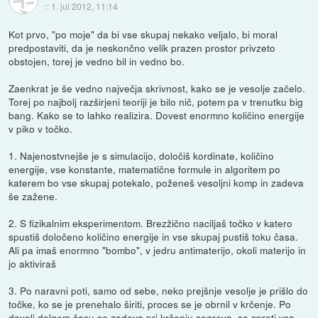
::
1. jul 2012, 11:14
Kot prvo, "po moje" da bi vse skupaj nekako veljalo, bi moral
predpostaviti, da je neskončno velik prazen prostor privzeto
obstojen, torej je vedno bil in vedno bo.
Zaenkrat je še vedno največja skrivnost, kako se je vesolje začelo.
Torej po najbolj razširjeni teoriji je bilo nič, potem pa v trenutku big
bang. Kako se to lahko realizira. Dovest enormno količino energije
v piko v točko.
1. Najenostvnejše je s simulacijo, določiš kordinate, količino
energije, vse konstante, matematične formule in algoritem po
katerem bo vse skupaj potekalo, poženeš vesoljni komp in zadeva
še zažene.
2. S fizikalnim eksperimentom. Brezžično naciljaš točko v katero
spustiš določeno količino energije in vse skupaj pustiš toku časa.
Ali pa imaš enormno "bombo", v jedru antimaterijo, okoli materijo in
jo aktiviraš
3. Po naravni poti, samo od sebe, neko prejšnje vesolje je prišlo do
točke, ko se je prenehalo širiti, proces se je obrnil v krčenje. Po
dovolj dolgem času se zadeva pri krčenju segreva, se sproti vsa