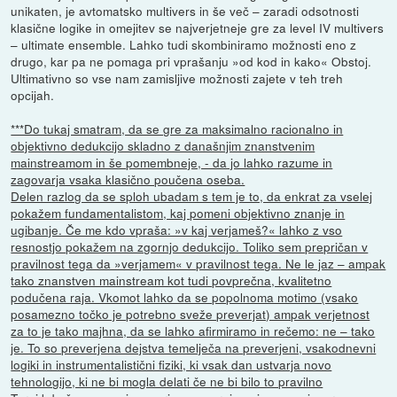
unikaten, je avtomatsko multivers in še več – zaradi odsotnosti
klasične logike in omejitev se najverjetneje gre za level IV multivers
– ultimate ensemble. Lahko tudi skombiniramo možnosti eno z
drugo, kar pa ne pomaga pri vprašanju »od kod in kako« Obstoj.
Ultimativno so vse nam zamisljive možnosti zajete v teh treh
opcijah.
***Do tukaj smatram, da se gre za maksimalno racionalno in
objektivno dedukcijo skladno z današnjim znanstvenim
mainstreamom in še pomembneje, - da jo lahko razume in
zagovarja vsaka klasično poučena oseba.
Delen razlog da se sploh ubadam s tem je to, da enkrat za vselej
pokažem fundamentalistom, kaj pomeni objektivno znanje in
ugibanje. Če me kdo vpraša: »v kaj verjameš?« lahko z vso
resnostjo pokažem na zgornjo dedukcijo. Toliko sem prepričan v
pravilnost tega da »verjamem« v pravilnost tega. Ne le jaz – ampak
tako znanstven mainstream kot tudi povprečna, kvalitetno
podučena raja. Vkomot lahko da se popolnoma motimo (vsako
posamezno točko je potrebno sveže preverjat) ampak verjetnost
za to je tako majhna, da se lahko afirmiramo in rečemo: ne – tako
je. To so preverjena dejstva temelječa na preverjeni, vsakodnevni
logiki in instrumentalistični fiziki, ki vsak dan ustvarja novo
tehnologijo, ki ne bi mogla delati če ne bi bilo to pravilno