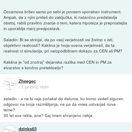
Occamova britev sama po sebi je povsem uporaben instrument.
Ampak, da z njim prideš do zaključka, ki natančno predstavlja
obstoj, rabiš pravilno znanje o tem, katera hipoteza je preprostejša
in uporablja manj predpostavk.
Saladin: Bi se strinjal, da po vsej verjetnosti vsi živimo v isti,
objektivni realnosti? Kakšna je tvoja ocena verjetnosti, da ta
realnost ni simulacija, pri neizpodbitnem dokazu za CEN ali PM?
Kakšna je "od znotraj" dejanska razlika med CEN in PM za
stvarstvo s končno preteklostjo?
Zheegec
::
1. jul 2012, 10:01
saladin - a ne bi raje počakal do datuma, ko bomo vedeli siguren
odgovor na tvoja razmišljanja, ne pa da vmes ustvarjaš nove
teme?
30 let sva rekla, ane? Saj imam shranjeno nekje.
dzinks63