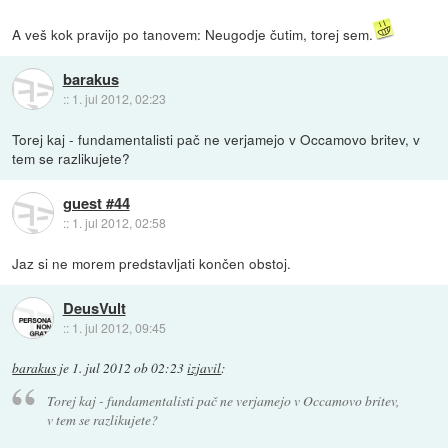
A veš kok pravijo po tanovem: Neugodje čutim, torej sem.
barakus
::
1. jul 2012, 02:23
Torej kaj - fundamentalisti pač ne verjamejo v Occamovo britev, v
tem se razlikujete?
guest #44
::
1. jul 2012, 02:58
Jaz si ne morem predstavljati končen obstoj.
DeusVult
::
1. jul 2012, 09:45
barakus
je
1. jul 2012 ob 02:23
izjavil
:
Torej kaj - fundamentalisti pač ne verjamejo v Occamovo britev,
v tem se razlikujete?