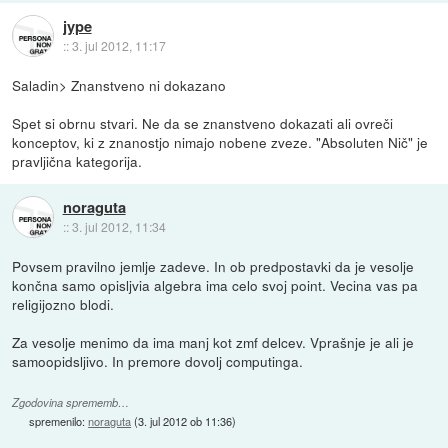
jype
::
3. jul 2012, 11:17
Saladin> Znanstveno ni dokazano
Spet si obrnu stvari. Ne da se znanstveno dokazati ali ovreči
konceptov, ki z znanostjo nimajo nobene zveze. "Absoluten Nič" je
pravljična kategorija.
noraguta
::
3. jul 2012, 11:34
Povsem pravilno jemlje zadeve. In ob predpostavki da je vesolje
končna samo opisljvia algebra ima celo svoj point. Vecina vas pa
religijozno blodi.
Za vesolje menimo da ima manj kot zmf delcev. Vprašnje je ali je
samoopidsljivo. In premore dovolj computinga.
Zgodovina sprememb…
spremenilo:
noraguta
(
3. jul 2012 ob 11:36
)