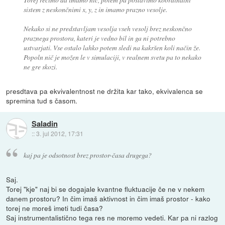
sistem z neskončnimi x, y, z in imamo prazno vesolje.
Nekako si ne predstavljam vesolja vseh vesolj brez neskončno
praznega prostora, kateri je vedno bil in ga ni potrebno
ustvarjati. Vse ostalo lahko potem sledi na kakršen koli način že.
Popoln nič je možen le v simulaciji, v realnem svetu pa to nekako
ne gre skozi.
presdtava pa ekvivalentnost ne držita kar tako, ekvivalenca se
spremina tud s časom.
Saladin
::
3. jul 2012, 17:31
kaj pa je odsotnost brez prostor-časa drugega?
Saj.
Torej "kje" naj bi se dogajale kvantne fluktuacije če ne v nekem
danem prostoru? In čim imaš aktivnost in čim imaš prostor - kako
torej ne moreš imeti tudi časa?
Saj instrumentalistično tega res ne moremo vedeti. Kar pa ni razlog