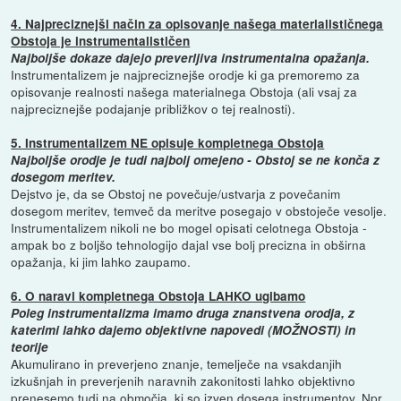
4. Najpreciznejši način za opisovanje našega materialističnega
Obstoja je instrumentalističen
Najboljše dokaze dajejo preverljiva instrumentalna opažanja.
Instrumentalizem je najpreciznejše orodje ki ga premoremo za
opisovanje realnosti našega materialnega Obstoja (ali vsaj za
najpreciznejše podajanje približkov o tej realnosti).
5. Instrumentalizem NE opisuje kompletnega Obstoja
Najboljše orodje je tudi najbolj omejeno - Obstoj se ne konča z
dosegom meritev.
Dejstvo je, da se Obstoj ne povečuje/ustvarja z povečanim
dosegom meritev, temveč da meritve posegajo v obstoječe vesolje.
Instrumentalizem nikoli ne bo mogel opisati celotnega Obstoja -
ampak bo z boljšo tehnologijo dajal vse bolj precizna in obširna
opažanja, ki jim lahko zaupamo.
6. O naravi kompletnega Obstoja LAHKO ugibamo
Poleg instrumentalizma imamo druga znanstvena orodja, z
katerimi lahko dajemo objektivne napovedi (MOŽNOSTI) in
teorije
Akumulirano in preverjeno znanje, temelječe na vsakdanjih
izkušnjah in preverjenih naravnih zakonitosti lahko objektivno
prenesemo tudi na območja, ki so izven dosega instrumentov. Npr.