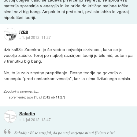
materija spreminja v energijo in ko pride do kritično majhne točke,
sledi novi big bang. Ampak to ni prvi start, prvi sta lahko le zgoraj
hipotetični teoriji.
jype
::
1. jul 2012, 11:27
dzinks63> Zaenkrat je še vedno največja skrivnost, kako se je
vesolje začelo. Torej po najbolj razširjeni teoriji je bilo nič, potem pa
v trenutku big bang.
Ne, to je zelo zmotno prepričanje. Resne teorije ne govorijo o
konceptu "pred nastankom vesolja", ker ta nima fizikalnega smisla.
Zgodovina sprememb…
spremenilo:
jype
(
1. jul 2012 ob 11:27
)
Saladin
::
1. jul 2012, 13:47
Saladin: Bi se strinjal, da po vsej verjetnosti vsi živimo v isti,