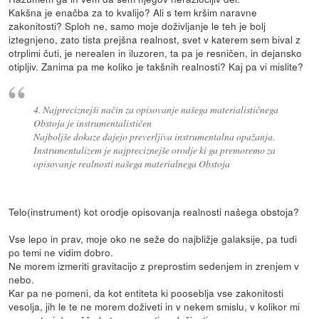
Kakšna je enačba za to kvalijo? Ali s tem kršim naravne
zakonitosti? Sploh ne, samo moje doživljanje le teh je bolj
iztegnjeno, zato tista prejšna realnost, svet v katerem sem bival z
otrplimi čuti, je nerealen in iluzoren, ta pa je resničen, in dejansko
otipljiv. Zanima pa me koliko je takšnih realnosti? Kaj pa vi mislite?
4. Najpreciznejši način za opisovanje našega materialističnega
Obstoja je instrumentalističen
Najboljše dokaze dajejo preverljiva instrumentalna opažanja.
Instrumentalizem je najpreciznejše orodje ki ga premoremo za
opisovanje realnosti našega materialnega Obstoja
Telo(instrument) kot orodje opisovanja realnosti našega obstoja?
Vse lepo in prav, moje oko ne seže do najbližje galaksije, pa tudi
po temi ne vidim dobro.
Ne morem izmeriti gravitacijo z preprostim sedenjem in zrenjem v
nebo.
Kar pa ne pomeni, da kot entiteta ki pooseblja vse zakonitosti
vesolja, jih le te ne morem doživeti in v nekem smislu, v kolikor mi