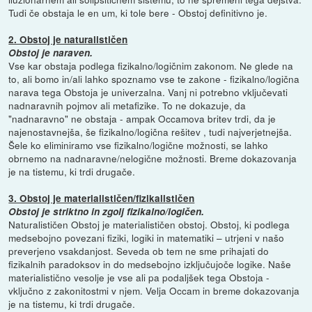
Tudi če obstaja le en um, ki tole bere - Obstoj definitivno je.
2. Obstoj je naturalističen
Obstoj je naraven.
Vse kar obstaja podlega fizikalno/logičnim zakonom. Ne glede na
to, ali bomo in/ali lahko spoznamo vse te zakone - fizikalno/logična
narava tega Obstoja je univerzalna. Vanj ni potrebno vključevati
nadnaravnih pojmov ali metafizike. To ne dokazuje, da
"nadnaravno" ne obstaja - ampak Occamova britev trdi, da je
najenostavnejša, še fizikalno/logična rešitev , tudi najverjetnejša.
Šele ko eliminiramo vse fizikalno/logične možnosti, se lahko
obrnemo na nadnaravne/nelogične možnosti. Breme dokazovanja
je na tistemu, ki trdi drugače.
3. Obstoj je materialističen/fizikalističen
Obstoj je striktno in zgolj fizikalno/logičen.
Naturalističen Obstoj je materialističen obstoj. Obstoj, ki podlega
medsebojno povezani fiziki, logiki in matematiki – utrjeni v našo
preverjeno vsakdanjost. Seveda ob tem ne sme prihajati do
fizikalnih paradoksov in do medsebojno izključujoče logike. Naše
materialistično vesolje je vse ali pa podaljšek tega Obstoja -
vključno z zakonitostmi v njem. Velja Occam in breme dokazovanja
je na tistemu, ki trdi drugače.