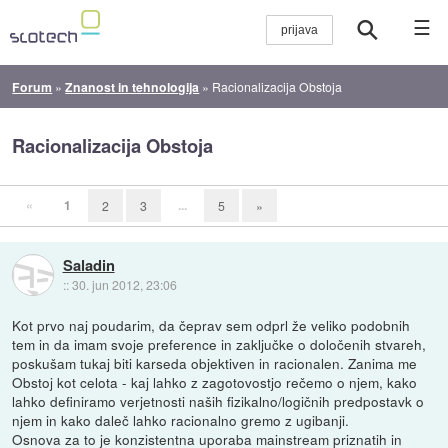
☰
Forum
»
Znanost in tehnologija
»
Racionalizacija Obstoja
Racionalizacija Obstoja
«
1
...
2
3
5
»
Saladin
::
30. jun 2012, 23:06
Kot prvo naj poudarim, da čeprav sem odprl že veliko podobnih
tem in da imam svoje preference in zaključke o določenih stvareh,
poskušam tukaj biti karseda objektiven in racionalen. Zanima me
Obstoj kot celota - kaj lahko z zagotovostjo rečemo o njem, kako
lahko definiramo verjetnosti naših fizikalno/logičnih predpostavk o
njem in kako daleč lahko racionalno gremo z ugibanji.
Osnova za to je konzistentna uporaba mainstream priznatih in