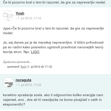
Če bi pozorno bral o tem bi razumel, da gre za nepreverljiv model.
Yosh
::
1. jul 2012, 17:12
Jype>Če bi pozorno bral o tem bi razumel, da gre za nepreverljiv
model.
Ja, sej danes pa je še marsikaj nepreverljivo. V bližni prihodnosti
pa so načini kako posredno ugotoviti pravilnost nanovejših teorij-
teorija strun. Npr.
LIGO
Zgodovina sprememb…
spremenil:
Yosh
(
1. jul 2012 ob 17:12
)
noraguta
::
1. jul 2012, 17:23
korektno vprašanje scela. ako ti odgovorimo koliko energije nam
najameš, eno , dve ali tri vesolja(da ne bomo picajzlali v vatih in
eksponentih)?