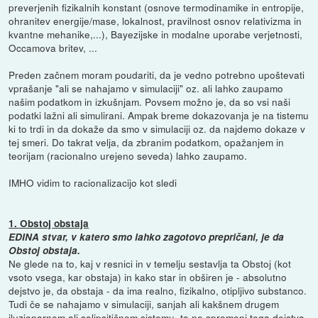
preverjenih fizikalnih konstant (osnove termodinamike in entropije,
ohranitev energije/mase, lokalnost, pravilnost osnov relativizma in
kvantne mehanike,...), Bayezijske in modalne uporabe verjetnosti,
Occamova britev, ...
Preden začnem moram poudariti, da je vedno potrebno upoštevati
vprašanje "ali se nahajamo v simulaciji" oz. ali lahko zaupamo
našim podatkom in izkušnjam. Povsem možno je, da so vsi naši
podatki lažni ali simulirani. Ampak breme dokazovanja je na tistemu
ki to trdi in da dokaže da smo v simulaciji oz. da najdemo dokaze v
tej smeri. Do takrat velja, da zbranim podatkom, opažanjem in
teorijam (racionalno urejeno seveda) lahko zaupamo.
IMHO vidim to racionalizacijo kot sledi
1. Obstoj obstaja
EDINA stvar, v katero smo lahko zagotovo prepričani, je da
Obstoj obstaja.
Ne glede na to, kaj v resnici in v temelju sestavlja ta Obstoj (kot
vsoto vsega, kar obstaja) in kako star in obširen je - absolutno
dejstvo je, da obstaja - da ima realno, fizikalno, otipljivo substanco.
Tudi če se nahajamo v simulaciji, sanjah ali kakšnem drugem
iluzionarnem ali solipsitičnem sistemu, to ne spremeni tega dejstva.