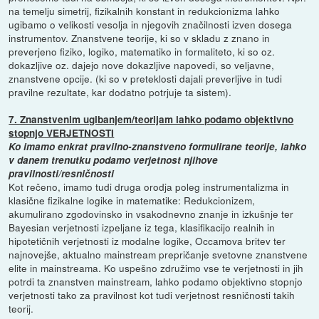
na temelju simetrij, fizikalnih konstant in redukcionizma lahko
ugibamo o velikosti vesolja in njegovih značilnosti izven dosega
instrumentov. Znanstvene teorije, ki so v skladu z znano in
preverjeno fiziko, logiko, matematiko in formaliteto, ki so oz.
dokazljive oz. dajejo nove dokazljive napovedi, so veljavne,
znanstvene opcije. (ki so v preteklosti dajali preverljive in tudi
pravilne rezultate, kar dodatno potrjuje ta sistem).
7. Znanstvenim ugibanjem/teorijam lahko podamo objektivno
stopnjo VERJETNOSTI
Ko imamo enkrat pravilno-znanstveno formulirane teorije, lahko
v danem trenutku podamo verjetnost njihove
pravilnosti/resničnosti
Kot rečeno, imamo tudi druga orodja poleg instrumentalizma in
klasične fizikalne logike in matematike: Redukcionizem,
akumulirano zgodovinsko in vsakodnevno znanje in izkušnje ter
Bayesian verjetnosti izpeljane iz tega, klasifikacijo realnih in
hipotetičnih verjetnosti iz modalne logike, Occamova britev ter
najnovejše, aktualno mainstream prepričanje svetovne znanstvene
elite in mainstreama. Ko uspešno združimo vse te verjetnosti in jih
potrdi ta znanstven mainstream, lahko podamo objektivno stopnjo
verjetnosti tako za pravilnost kot tudi verjetnost resničnosti takih
teorij.