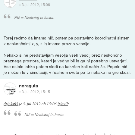
::
3. jul 2012, 15:06
Nič = Neobstoj in basta.
Torej recimo da imamo nič, potem pa postavimo koordinatni sistem
z neskončnimi x, y, z in imamo prazno vesolje.
Nekako si ne predstavljam vesolja vseh vesolj brez neskončno
praznega prostora, kateri je vedno bil in ga ni potrebno ustvarjati.
Vse ostalo lahko potem sledi na kakršen koli način že. Popoln nič
je možen le v simulaciji, v realnem svetu pa to nekako ne gre skozi.
noraguta
::
3. jul 2012, 15:15
dzinks63
je
3. jul 2012 ob 15:06
izjavil
:
Nič = Neobstoj in basta.
Torej recimo da imamo nič, potem pa postavimo koordinatni