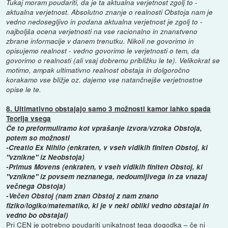
Tukaj moram poudariti, da je ta aktualna verjetnost zgolj to -
aktualna verjetnost. Absolutno znanje o realnosti Obstoja nam je
vedno nedosegljivo in podana aktualna verjetnost je zgolj to -
najboljša ocena verjetnosti na vse racionalno in znanstveno
zbrane informacije v danem trenutku. Nikoli ne govorimo in
opisujemo realnost - vedno govorimo le verjetnosti o tem, da
govorimo o realnosti (ali vsaj dobremu približku le te). Velikokrat se
motimo, ampak ultimativno realnost obstaja in dolgoročno
korakamo vse bližje oz. dajemo vse natančnejše verjetnostne
opise le te.
8. Ultimativno obstajajo samo 3 možnosti kamor lahko spada
Teorija vsega
Če to preformuliramo kot vprašanje izvora/vzroka Obstoja,
potem so možnosti
-Creatio Ex Nihilo (enkraten, v vseh vidikih finiten Obstoj, ki
"vznikne" iz Neobstoja)
-Primus Movens (enkraten, v vseh vidikih finiten Obstoj, ki
"vznikne" iz povsem neznanega, nedoumljivega in za vnazaj
večnega Obstoja)
-Večen Obstoj (nam znan Obstoj z nam znano
fiziko/logiko/matematiko, ki je v neki obliki vedno obstajal in
vedno bo obstajal)
Pri CEN je potrebno poudariti unikatnost tega dogodka – če ni