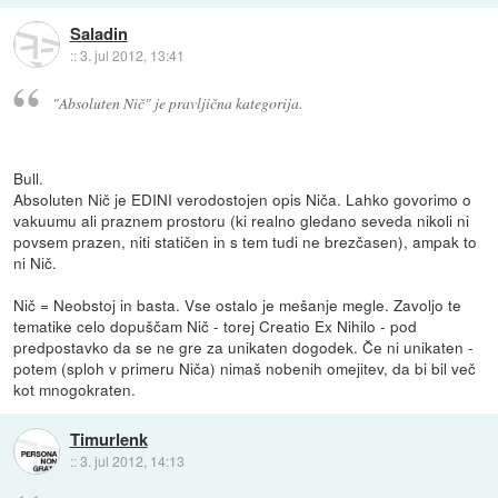
Saladin
::
3. jul 2012, 13:41
"Absoluten Nič" je pravljična kategorija.
Bull.
Absoluten Nič je EDINI verodostojen opis Niča. Lahko govorimo o
vakuumu ali praznem prostoru (ki realno gledano seveda nikoli ni
povsem prazen, niti statičen in s tem tudi ne brezčasen), ampak to
ni Nič.
Nič = Neobstoj in basta. Vse ostalo je mešanje megle. Zavoljo te
tematike celo dopuščam Nič - torej Creatio Ex Nihilo - pod
predpostavko da se ne gre za unikaten dogodek. Če ni unikaten -
potem (sploh v primeru Niča) nimaš nobenih omejitev, da bi bil več
kot mnogokraten.
Timurlenk
::
3. jul 2012, 14:13