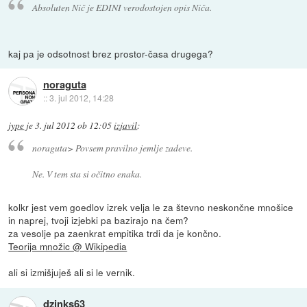
Absoluten Nič je EDINI verodostojen opis Niča.
kaj pa je odsotnost brez prostor-časa drugega?
noraguta
::
3. jul 2012, 14:28
jype
je
3. jul 2012 ob 12:05
izjavil
:
noraguta> Povsem pravilno jemlje zadeve.
Ne. V tem sta si očitno enaka.
kolkr jest vem goedlov izrek velja le za števno neskončne mnošice
in naprej, tvoji izjebki pa bazirajo na čem?
za vesolje pa zaenkrat empitika trdi da je končno.
Teorija množic @ Wikipedia
ali si izmišjuješ ali si le vernik.
dzinks63