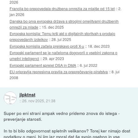
2026
Francija bo prepovedala družbena omrežja za mlajše od 15 let
::
2.
jan 2026
Danska bo prva evropska država s strogimi omejitvami družbenih
omrežij za mlade
::
15. dec 2025
Evropska komisija: Temu krši akt o digitalnih storitvah s prodajo
prepovedanih izdelkov
::
28. jul 2025
Evropska komisija začela preiskavo proti X-u
::
18. dec 2023
Evropski parlament se je načeloma dogovoril o vsebini zakona o
umetni inteligenci
::
29. apr 2023
Evropski parlament sprejel DSA in DMA
::
6. jul 2022
EU pripravlja represivna pravila za preprečevanje piratstva
::
8. jul
2008
jlpktnst
::
26. nov 2025, 21:38
Super po eni strani ampak vedno pridemo znova do istega -
preverjanje starosti.
In to bi bilo odgovornost spletnih velikanov? Torej ker nimajo dost
podatkov o meni, bi jim jaz moral dat še svojo osebno in vse