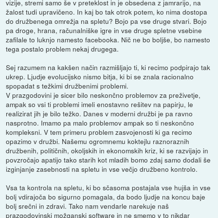
vizije, stremi samo še v preteklost in je obsedena z jamrarijo, na
žalost tudi upravičeno. In kaj bo tak otrok potem, ko nima dostopa
do družbenega omrežja na spletu? Bojo pa vse druge stvari. Bojo
pa droge, hrana, računalniške igre in vse druge spletne vsebine
zafilale to luknjo namesto facebooka. Nič ne bo boljše, bo namesto
tega postalo problem nekaj drugega.
Sej razumem na kakšen način razmišljajo ti, ki recimo podpirajo tak
ukrep. Ljudje evolucijsko nismo bitja, ki bi se znala racionalno
spopadat s težkimi družbenimi problemi.
V prazgodovini je sicer bilo neskončno problemov za preživetje,
ampak so vsi ti problemi imeli enostavno rešitev na papirju, le
realizirat jih je bilo težko. Danes v moderni družbi je pa ravno
nasprotno. Imamo pa malo problemov ampak so ti neskončno
kompleksni. V tem primeru problem zasvojenosti ki ga recimo
opazimo v družbi. Našemu ogromnemu koktejlu raznoraznih
družbenih, političnih, okoljskih in ekonomskih kriz, ki se razvijajo in
povzročajo apatijo tako starih kot mladih bomo zdaj samo dodali še
izginjanje zasebnosti na spletu in vse večjo družbeno kontrolo.
Vsa ta kontrola na spletu, ki bo sčasoma postajala vse hujša in vse
bolj vdirajoča bo sigurno pomagala, da bodo ljudje na koncu baje
bolj srečni in zdravi. Tako nam vendarle narekuje naš
prazgodovinski možganski software in ne smemo v to nikdar