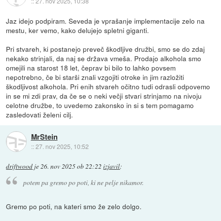
::
27. nov 2025, 10:38
Jaz idejo podpiram. Seveda je vprašanje implementacije zelo na
mestu, ker vemo, kako delujejo spletni giganti.
Pri stvareh, ki postanejo preveč škodljive družbi, smo se do zdaj
nekako strinjali, da naj se država vmeša. Prodajo alkohola smo
omejili na starost 18 let, čeprav bi bilo to lahko povsem
nepotrebno, če bi starši znali vzgojiti otroke in jim razložiti
škodljivost alkohola. Pri enih stvareh očitno tudi odrasli odpovemo
in se mi zdi prav, da če se o neki večji stvari strinjamo na nivoju
celotne družbe, to uvedemo zakonsko in si s tem pomagamo
zasledovati želeni cilj.
MrStein
::
27. nov 2025, 10:52
driftwood
je
26. nov 2025 ob 22:22
izjavil
:
potem pa gremo po poti, ki ne pelje nikamor.
Gremo po poti, na kateri smo že zelo dolgo.