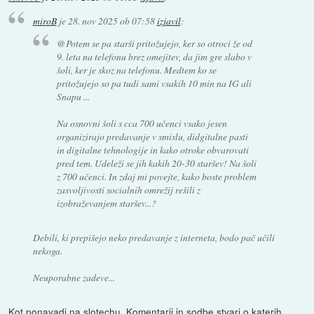
miroB
je
28. nov 2025 ob 07:58
izjavil
:
@Potem se pa starši pritožujejo, ker so otroci že od
9. leta na telefonu brez omejitev, da jim gre slabo v
šoli, ker je skoz na telefonu. Medtem ko se
pritožujejo so pa tudi sami vsakih 10 min na IG ali
Snapu ...
Na osnovni šoli s cca 700 učenci vsako jesen
organizirajo predavanje v smislu, didgitalne pasti
in digitalne tehnologije in kako otroke obvarovati
pred tem. Udeleži se jih kakih 20-30 staršev! Na šoli
z 700 učenci. In zdaj mi povejte, kako boste problem
zasvoljivosti socialnih omrežij rešili z
izobraževanjem staršev...?
Debili, ki prepišejo neko predavanje z interneta, bodo pač učili
nekoga.
Neuporabne zadeve...
Kot ponavadi na slotechu. Komentarji in sodbe stvari o katerih