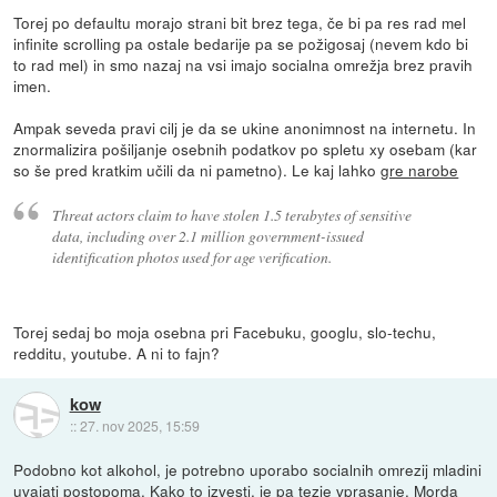
Torej po defaultu morajo strani bit brez tega, če bi pa res rad mel
infinite scrolling pa ostale bedarije pa se požigosaj (nevem kdo bi
to rad mel) in smo nazaj na vsi imajo socialna omrežja brez pravih
imen.
Ampak seveda pravi cilj je da se ukine anonimnost na internetu. In
znormalizira pošiljanje osebnih podatkov po spletu xy osebam (kar
so še pred kratkim učili da ni pametno). Le kaj lahko
gre narobe
Threat actors claim to have stolen 1.5 terabytes of sensitive
data, including over 2.1 million government-issued
identification photos used for age verification.
Torej sedaj bo moja osebna pri Facebuku, googlu, slo-techu,
redditu, youtube. A ni to fajn?
kow
::
27. nov 2025, 15:59
Podobno kot alkohol, je potrebno uporabo socialnih omrezij mladini
uvajati postopoma. Kako to izvesti, je pa tezje vprasanje. Morda