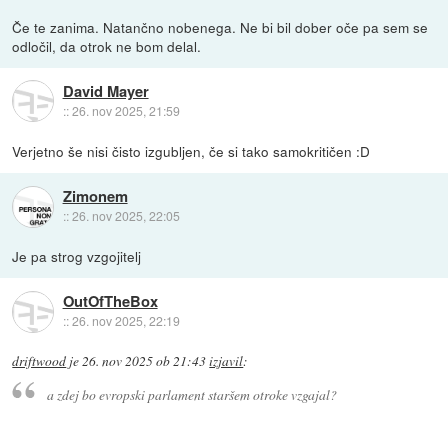
Če te zanima. Natančno nobenega. Ne bi bil dober oče pa sem se
odločil, da otrok ne bom delal.
David Mayer
::
26. nov 2025, 21:59
Verjetno še nisi čisto izgubljen, če si tako samokritičen :D
Zimonem
::
26. nov 2025, 22:05
Je pa strog vzgojitelj
OutOfTheBox
::
26. nov 2025, 22:19
driftwood
je
26. nov 2025 ob 21:43
izjavil
:
a zdej bo evropski parlament staršem otroke vzgajal?