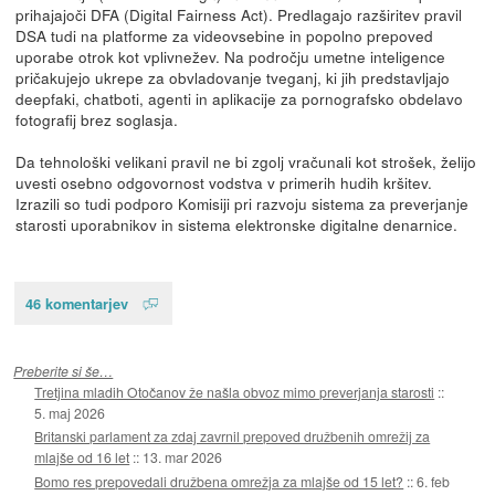
prihajajoči DFA (Digital Fairness Act). Predlagajo razširitev pravil
DSA tudi na platforme za videovsebine in popolno prepoved
uporabe otrok kot vplivnežev. Na področju umetne inteligence
pričakujejo ukrepe za obvladovanje tveganj, ki jih predstavljajo
deepfaki, chatboti, agenti in aplikacije za pornografsko obdelavo
fotografij brez soglasja.
Da tehnološki velikani pravil ne bi zgolj vračunali kot strošek, želijo
uvesti osebno odgovornost vodstva v primerih hudih kršitev.
Izrazili so tudi podporo Komisiji pri razvoju sistema za preverjanje
starosti uporabnikov in sistema elektronske digitalne denarnice.
46 komentarjev
Preberite si še…
Tretjina mladih Otočanov že našla obvoz mimo preverjanja starosti
::
5. maj 2026
Britanski parlament za zdaj zavrnil prepoved družbenih omrežij za
mlajše od 16 let
::
13. mar 2026
Bomo res prepovedali družbena omrežja za mlajše od 15 let?
::
6. feb