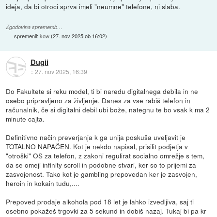
ideja, da bi otroci sprva imeli "neumne" telefone, ni slaba.
Zgodovina sprememb…
spremenil:
kow
(
27. nov 2025 ob 16:02
)
Dugii
::
27. nov 2025, 16:39
Do Fakultete si reku model, ti bi naredu digitalnega debila in ne
osebo pripravljeno za življenje. Danes za vse rabiš telefon in
računalnik, če si digitalni debil ubi bože, nategnu te bo vsak k ma 2
minute cajta.
Definitivno način preverjanja k ga unija poskuša uveljavit je
TOTALNO NAPAČEN. Kot je nekdo napisal, prisilit podjetja v
"otroški" OS za telefon, z zakoni regulirat socialno omrežje s tem,
da se omeji infinity scroll in podobne stvari, ker so to prijemi za
zasvojenost. Tako kot je gambling prepovedan ker je zasvojen,
heroin in kokain tudu,....
Prepoved prodaje alkohola pod 18 let je lahko izvedljiva, saj ti
osebno pokažeš trgovki za 5 sekund in dobiš nazaj. Tukaj bi pa kr