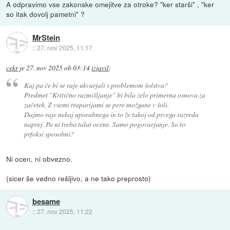
A odpravimo vse zakonske omejitve za otroke? "ker starši" , "ker
so itak dovolj pametni" ?
MrStein
::
27. nov 2025, 11:17
cekr
je
27. nov 2025 ob 03:14
izjavil
:
Kaj pa če bi se raje ukvarjali s problemom šolstva?
Predmet "Kritično razmišljanje" bi bila zelo primerna osnova za
začetek. Z vsemi traparijami se pere možgane v šoli.
Dajmo raje nekaj uporabnega in to že takoj od prvega razreda
naprej. Pa ni treba talat ocene. Samo pogovarjanje. So to
prfoksi sposobni?
Ni ocen, ni obvezno.
(sicer še vedno rešljivo, a ne tako preprosto)
besame
::
27. nov 2025, 11:22