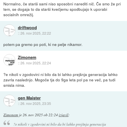
Normalno, če starši sami niso sposobni narediti nič. Če smo že pri
tem, se dogaja to da starši kvečjemu spodbujajo k uporabi
socialnih omrežij.
driftwood
::
26. nov 2025, 22:22
potem pa gremo po poti, ki ne pelje nikamor.
Zimonem
::
26. nov 2025, 22:24
?e nikoli v zgodovini ni bilo da bi lahko prejšnja generacija lahko
zavrla naslednjo. Mogoče tja do 9ga leta pol pa ne več, pa tudi
smisla nima.
gen Maister
::
26. nov 2025, 23:35
Zimonem
je
26. nov 2025 ob 22:24
izjavil
:
?e nikoli v zgodovini ni bilo da bi lahko prejšnja generacija