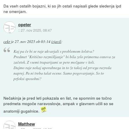
Da vseh ostalih bojazni, ki so jih ostali napisali glede sledenja ipd
ne omenjam.
opeter
::
27. nov 2025, 08:47
cekr
je
27. nov 2025 ob 03:14
izjavil
:
Kaj pa če bi se raje ukvarjali s problemom šolstva?
Predmet "Kritično razmišljanje" bi bila zelo primerna osnova za
začetek. Z vsemi traparijami se pere možgane v šoli.
Dajmo raje nekaj uporabnega in to že takoj od prvega razreda
naprej. Pa ni treba talat ocene. Samo pogovarjanje. So to
prfoksi sposobni?
Nečakinja je pred leti pokazala en list, ne spomnim se točno
predmeta mogoče naravoslovje, ampak v glavnem učili so se
anatomiji gugalnice.
Matthew