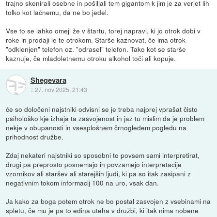
trajno skenirali osebne in pošiljali tem gigantom k jim je za verjet lih
tolko kot lačnemu, da ne bo jedel.
Vse to se lahko omeji že v štartu, torej napravi, ki jo otrok dobi v
roke in prodaji le te otrokom. Starše kaznovat, če ima otrok
"odklenjen" telefon oz. "odrasel" telefon. Tako kot se starše
kaznuje, če mladoletnemu otroku alkohol toči ali kopuje.
Shegevara
::
27. nov 2025, 21:43
če so določeni najstniki odvisni se je treba najprej vprašat čisto
psihološko kje izhaja ta zasvojenost in jaz tu mislim da je problem
nekje v obupanosti in vsesplošnem črnogledem pogledu na
prihodnost družbe.
Zdaj nekateri najstniki so sposobni to povsem sami interpretirat,
drugi pa preprosto posnemajo in povzamejo interpretacije
vzornikov ali staršev ali starejših ljudi, ki pa so itak zasipani z
negativnim tokom informacij 100 na uro, vsak dan.
Ja kako za boga potem otrok ne bo postal zasvojen z vsebinami na
spletu, če mu je pa to edina uteha v družbi, ki itak nima nobene