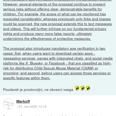
However, several elements of the proposal continue to present
serious risks without offering clear, demonstrable benefits for
children. For example, the scope of what can be monitored has
expanded considerably: whereas previously only links and images
could be scanned, the new proposal extends this to text messages
and videos. This will further infringe on our fundamental privacy
rights and produce many more false reports, ultimately
undermining the effectiveness of protective measures.
The proposal also introduces mandatory age verification in two
cases: first, when users want to download certain apps -
messaging services, games with integrated chats, and social media
platforms like X, Bluesky, or Facebook - that are classified as high-
risk for distributing Child Sexual Abuse Material (CSAM) or
grooming; and second, before users can access those services or
specific features within them.
Poudarek je prostovoljni, ne obvezni vsega
Markoff
::
27. nov 2025, 14:12