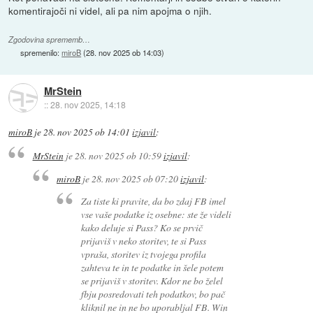
komentirajoči ni videl, ali pa nim apojma o njih.
Zgodovina sprememb…
spremenilo:
miroB
(
28. nov 2025 ob 14:03
)
MrStein
::
28. nov 2025, 14:18
miroB
je
28. nov 2025 ob 14:01
izjavil
:
MrStein
je
28. nov 2025 ob 10:59
izjavil
:
miroB
je
28. nov 2025 ob 07:20
izjavil
:
Za tiste ki pravite, da bo zdaj FB imel
vse vaše podatke iz osebne: ste že videli
kako deluje si Pass? Ko se prvič
prijaviš v neko storitev, te si Pass
vpraša, storitev iz tvojega profila
zahteva te in te podatke in šele potem
se prijaviš v storitev. Kdor ne bo želel
fbju posredovati teh podatkov, bo pač
kliknil ne in ne bo uporabljal FB. Win