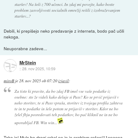
staršev! Na šoli z 700 učenci. In zdaj mi povejte, kako boste
problem zasvoljivosti socialnih omrežij rešili z izobraževanjem
staršev...?
Debili, ki prepišejo neko predavanje z interneta, bodo pač učili
nekoga.
Neuporabne zadeve...
MrStein
::
28. nov 2025, 10:59
miroB
je
28. nov 2025 ob 07:20
izjavil
:
Za tiste ki pravite, da bo zdaj FB imel vse vaše podatke iz
osebne: ste že videli kako deluje si Pass? Ko se prvič prijaviš v
neko storitev, te si Pass vpraša, storitev iz tvojega profila zahteva
te in te podatke in šele potem se prijaviš v storitev. Kdor ne bo
želel fbju posredovati teh podatkov, bo pač kliknil ne in ne bo
uporabljal FB. Win win...
Tako je! Mulc bo drogi rekel ne in je problem rešen!11enaena