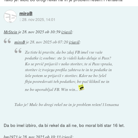
miroB
::
28. nov 2025, 14:01
MrStein
je
28. nov 2025 ob 10:59
izjavil
:
miroB
je
28. nov 2025 ob 07:20
izjavil
:
Za tiste ki pravite, da bo zdaj FB imel vse vaše
podatke iz osebne: ste že videli kako deluje si Pass?
Ko se prvič prijaviš v neko storitev, te si Pass vpraša,
storitev iz tvojega profila zahteva te in te podatke in
šele potem se prijaviš v storitev. Kdor ne bo želel
fbju posredovati teh podatkov, bo pač kliknil ne in
ne bo uporabljal FB. Win win...
Tako je! Mulc bo drogi rekel ne in je problem rešen!11enaena
Da bo imel izbiro, da bi rekel da ali ne, bo moral biti star 16 let.
bm1973
je
28. nov 2025 ob 10:33
izjavil
: