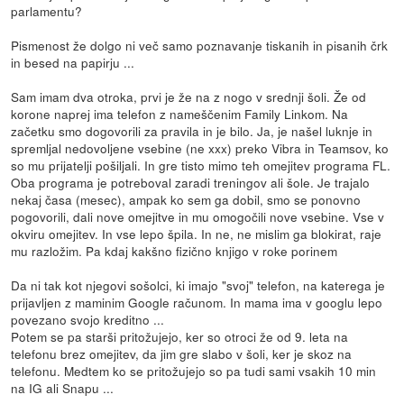
parlamentu?
Pismenost že dolgo ni več samo poznavanje tiskanih in pisanih črk
in besed na papirju ...
Sam imam dva otroka, prvi je že na z nogo v srednji šoli. Že od
korone naprej ima telefon z nameščenim Family Linkom. Na
začetku smo dogovorili za pravila in je bilo. Ja, je našel luknje in
spremljal nedovoljene vsebine (ne xxx) preko Vibra in Teamsov, ko
so mu prijatelji pošiljali. In gre tisto mimo teh omejitev programa FL.
Oba programa je potreboval zaradi treningov ali šole. Je trajalo
nekaj časa (mesec), ampak ko sem ga dobil, smo se ponovno
pogovorili, dali nove omejitve in mu omogočili nove vsebine. Vse v
okviru omejitev. In vse lepo špila. In ne, ne mislim ga blokirat, raje
mu razložim. Pa kdaj kakšno fizično knjigo v roke porinem
Da ni tak kot njegovi sošolci, ki imajo "svoj" telefon, na katerega je
prijavljen z maminim Google računom. In mama ima v googlu lepo
povezano svojo kreditno ...
Potem se pa starši pritožujejo, ker so otroci že od 9. leta na
telefonu brez omejitev, da jim gre slabo v šoli, ker je skoz na
telefonu. Medtem ko se pritožujejo so pa tudi sami vsakih 10 min
na IG ali Snapu ...