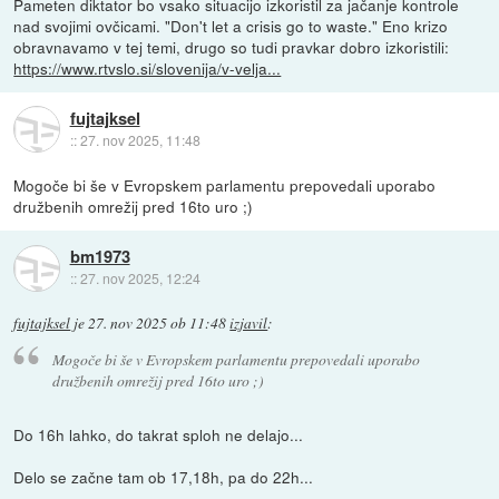
Pameten diktator bo vsako situacijo izkoristil za jačanje kontrole
nad svojimi ovčicami. "Don't let a crisis go to waste." Eno krizo
obravnavamo v tej temi, drugo so tudi pravkar dobro izkoristili:
https://www.rtvslo.si/slovenija/v-velja...
fujtajksel
::
27. nov 2025, 11:48
Mogoče bi še v Evropskem parlamentu prepovedali uporabo
družbenih omrežij pred 16to uro ;)
bm1973
::
27. nov 2025, 12:24
fujtajksel
je
27. nov 2025 ob 11:48
izjavil
:
Mogoče bi še v Evropskem parlamentu prepovedali uporabo
družbenih omrežij pred 16to uro ;)
Do 16h lahko, do takrat sploh ne delajo...
Delo se začne tam ob 17,18h, pa do 22h...