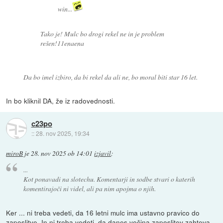
win...
Tako je! Mulc bo drogi rekel ne in je problem
rešen!11enaena
Da bo imel izbiro, da bi rekel da ali ne, bo moral biti star 16 let.
In bo kliknil DA, že iz radovednosti.
c23po
::
28. nov 2025, 19:34
miroB
je
28. nov 2025 ob 14:01
izjavil
:
...
Kot ponavadi na slotechu. Komentarji in sodbe stvari o katerih
komentirajoči ni videl, ali pa nim apojma o njih.
Ker ... ni treba vedeti, da 16 letni mulc ima ustavno pravico do
zaposlitve. In ni treba vedeti, da danes večina zaposlitev zahteva