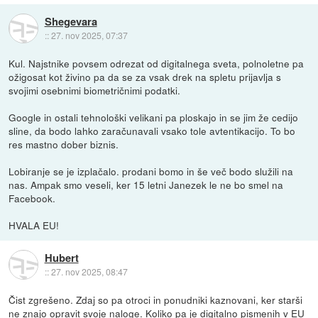
Shegevara
::
27. nov 2025, 07:37
Kul. Najstnike povsem odrezat od digitalnega sveta, polnoletne pa
ožigosat kot živino pa da se za vsak drek na spletu prijavlja s
svojimi osebnimi biometričnimi podatki.
Google in ostali tehnološki velikani pa ploskajo in se jim že cedijo
sline, da bodo lahko zaračunavali vsako tole avtentikacijo. To bo
res mastno dober biznis.
Lobiranje se je izplačalo. prodani bomo in še več bodo služili na
nas. Ampak smo veseli, ker 15 letni Janezek le ne bo smel na
Facebook.
HVALA EU!
Hubert
::
27. nov 2025, 08:47
Čist zgrešeno. Zdaj so pa otroci in ponudniki kaznovani, ker starši
ne znajo opravit svoje naloge. Koliko pa je digitalno pismenih v EU