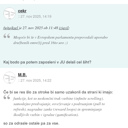
cekr
::
27. nov 2025, 14:19
fujtajksel
je
27. nov 2025 ob 11:48
izjavil
:
Mogoče bi še v Evropskem parlamentu prepovedali uporabo
družbenih omrežij pred 16to uro ;)
Kaj bodo pa potem zaposleni v JU delali cel šiht?
M.B.
::
27. nov 2025, 14:22
Če bi se res šlo za otroke bi samo uzakonli da strani ki imajo:
funkcije, kot so neskončni trak vsebine (infinite scrolling),
samodejno predvajanje, osveževanje s podrsanjem (pull to
refresh), nagradne zanke (reward loops) in spreminjanje
škodljivih vsebin v igralne (gamification).
so za odrasle ostale pa za vse.