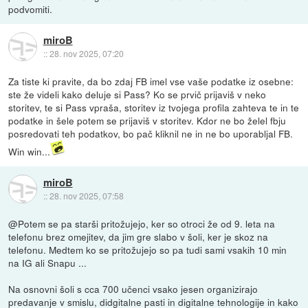
podvomiti.
miroB
::
28. nov 2025, 07:20
Za tiste ki pravite, da bo zdaj FB imel vse vaše podatke iz osebne:
ste že videli kako deluje si Pass? Ko se prvič prijaviš v neko
storitev, te si Pass vpraša, storitev iz tvojega profila zahteva te in te
podatke in šele potem se prijaviš v storitev. Kdor ne bo želel fbju
posredovati teh podatkov, bo pač kliknil ne in ne bo uporabljal FB.
Win win...
miroB
::
28. nov 2025, 07:58
@Potem se pa starši pritožujejo, ker so otroci že od 9. leta na
telefonu brez omejitev, da jim gre slabo v šoli, ker je skoz na
telefonu. Medtem ko se pritožujejo so pa tudi sami vsakih 10 min
na IG ali Snapu ...
Na osnovni šoli s cca 700 učenci vsako jesen organizirajo
predavanje v smislu, didgitalne pasti in digitalne tehnologije in kako