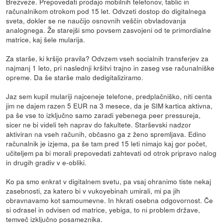
Brezveze. Prepovedati prodajo mobilnih telefonov, tablic in
računalnikom otrokom pod 15 let. Odvzeti dostop do digitalnega
sveta, dokler se ne naučijo osnovnih veščin obvladovanja
analognega. Že starejši smo povsem zasvojeni od te primordialne
matrice, kaj šele mularija.
Za starše, ki kršijo pravila? Odvzem vseh socialnih transferjev za
najmanj 1 leto, pri naslednji kršitvi trajno in zaseg vse računalniške
opreme. Da še starše malo dedigitaliziramo.
Jaz sem kupil mulariji najceneje telefone, predplačniško, niti centa
jim ne dajem razen 5 EUR na 3 mesece, da je SIM kartica aktivna,
pa še vse to izključno samo zaradi yebenega peer pressureja,
sicer ne bi videli teh naprav do fakultete. Starševski nadzor
aktiviran na vseh računih, občasno ga z ženo spremljava. Edino
računalnik je izjema, pa še tam pred 15 leti nimajo kaj gor počet,
učiteljem pa bi morali prepovedati zahtevati od otrok pripravo nalog
in drugih gradiv v e-obliki.
Ko pa smo enkrat v digitalnem svetu, pa vsaj ohranimo tiste nekaj
zasebnosti, za katero bi v vukoyebinah umirali, mi pa jih
obravnavamo kot samoumevne. In hkrati osebna odgovornost. Če
si odrasel in odvisen od matrice, yebiga, to ni problem države,
temveč izključno posameznika.