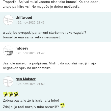
Traparije. Sej vsi mulci vseeno niso tako butasti. Ko zna eden ,
znajo pa hitro vsi. No mogoče je dobra motivacija.
driftwood
::
26. nov 2025, 21:43
a zdej bo evropski parlament staršem otroke vzgajal?
bruselj je ena sama velika neumnost.
mtosev
::
26. nov 2025, 21:47
Jaz tole načeloma podpiram. Mislim, da socialni mediji imajo
negativen vpliv na mladostnike.
gen Maister
::
26. nov 2025, 21:50
Zobna pasta je že iztisnjena iz tube!
Zdaj bi jo radi nazaj v tubo spravili!?