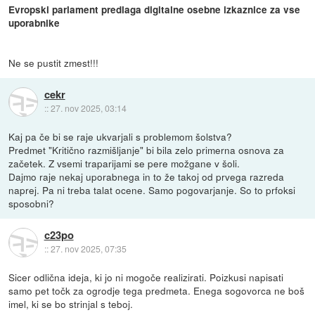
Evropski parlament predlaga digitalne osebne izkaznice za vse
uporabnike
Ne se pustit zmest!!!
cekr
::
27. nov 2025, 03:14
Kaj pa če bi se raje ukvarjali s problemom šolstva?
Predmet "Kritično razmišljanje" bi bila zelo primerna osnova za
začetek. Z vsemi traparijami se pere možgane v šoli.
Dajmo raje nekaj uporabnega in to že takoj od prvega razreda
naprej. Pa ni treba talat ocene. Samo pogovarjanje. So to prfoksi
sposobni?
c23po
::
27. nov 2025, 07:35
Sicer odlična ideja, ki jo ni mogoče realizirati. Poizkusi napisati
samo pet točk za ogrodje tega predmeta. Enega sogovorca ne boš
imel, ki se bo strinjal s teboj.