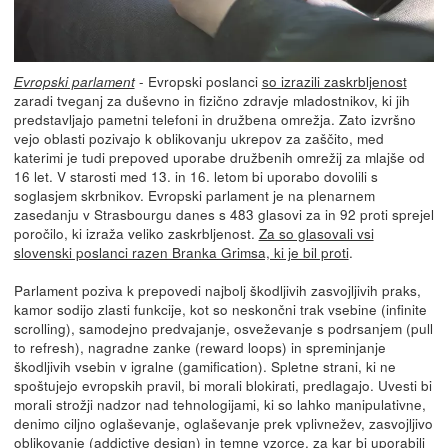
- Evropski poslanci
so izrazili zaskrbljenost
Evropski parlament
zaradi tveganj za duševno in fizično zdravje mladostnikov, ki jih
predstavljajo pametni telefoni in družbena omrežja. Zato izvršno
vejo oblasti pozivajo k oblikovanju ukrepov za zaščito, med
katerimi je tudi prepoved uporabe družbenih omrežij za mlajše od
16 let. V starosti med 13. in 16. letom bi uporabo dovolili s
soglasjem skrbnikov. Evropski parlament je na plenarnem
zasedanju v Strasbourgu danes s 483 glasovi za in 92 proti sprejel
poročilo, ki izraža veliko zaskrbljenost.
Za so glasovali vsi
slovenski poslanci razen Branka Grimsa, ki je bil proti
.
Parlament poziva k prepovedi najbolj škodljivih zasvojljivih praks,
kamor sodijo zlasti funkcije, kot so neskončni trak vsebine (infinite
scrolling), samodejno predvajanje, osveževanje s podrsanjem (pull
to refresh), nagradne zanke (reward loops) in spreminjanje
škodljivih vsebin v igralne (gamification). Spletne strani, ki ne
spoštujejo evropskih pravil, bi morali blokirati, predlagajo. Uvesti bi
morali strožji nadzor nad tehnologijami, ki so lahko manipulativne,
denimo ciljno oglaševanje, oglaševanje prek vplivnežev, zasvojljivo
oblikovanje (addictive design) in temne vzorce, za kar bi uporabili