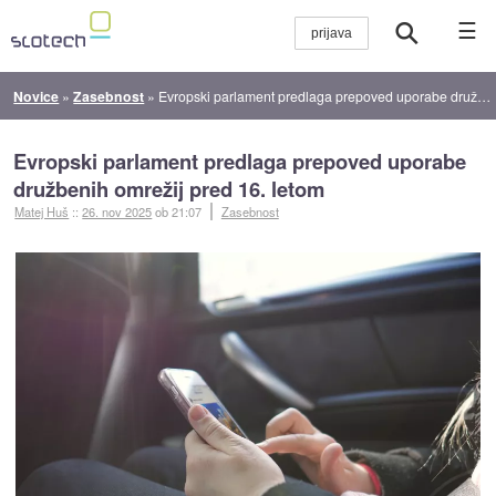
☰
Novice
»
Zasebnost
»
Evropski parlament predlaga prepoved uporabe družbenih omrežij pred 16. letom
Evropski parlament predlaga prepoved uporabe
družbenih omrežij pred 16. letom
Matej Huš
::
26. nov 2025
ob 21:07
Zasebnost