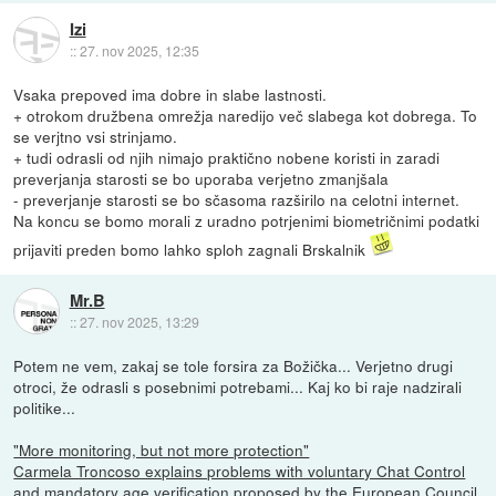
Izi
::
27. nov 2025, 12:35
Vsaka prepoved ima dobre in slabe lastnosti.
+ otrokom družbena omrežja naredijo več slabega kot dobrega. To
se verjtno vsi strinjamo.
+ tudi odrasli od njih nimajo praktično nobene koristi in zaradi
preverjanja starosti se bo uporaba verjetno zmanjšala
- preverjanje starosti se bo sčasoma razširilo na celotni internet.
Na koncu se bomo morali z uradno potrjenimi biometričnimi podatki
prijaviti preden bomo lahko sploh zagnali Brskalnik
Mr.B
::
27. nov 2025, 13:29
Potem ne vem, zakaj se tole forsira za Božička... Verjetno drugi
otroci, že odrasli s posebnimi potrebami... Kaj ko bi raje nadzirali
politike...
"More monitoring, but not more protection"
Carmela Troncoso explains problems with voluntary Chat Control
and mandatory age verification proposed by the European Council