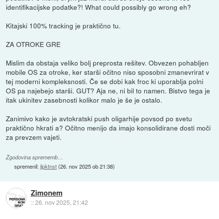
identifikacijske podatke?! What could possibly go wrong eh?
Kitajski 100% tracking je praktično tu.
ZA OTROKE GRE
Mislim da obstaja veliko bolj preprosta rešitev. Obvezen pohabljen
mobile OS za otroke, ker starši očitno niso sposobni zmanevrirat v
tej moderni kompleksnosti. Če se dobi kak froc ki uporablja polni
OS pa najebejo starši. GUT? Aja ne, ni bil to namen. Bistvo tega je
itak ukinitev zasebnosti kolikor malo je še je ostalo.
Zanimivo kako je avtokratski push oligarhije povsod po svetu
praktično hkrati a? Očitno menijo da imajo konsolidirane dosti moči
za prevzem vajeti.
Zgodovina sprememb…
spremenil:
jlpktnst
(
26. nov 2025 ob 21:38
)
Zimonem
::
26. nov 2025, 21:42