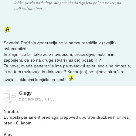
lahko zavrla naslednjo. Mogoče tja do 9ga leta pol pa ne več, pa
tudi smisla nima.
Seveda! Prejšnja generacija se je samouresničila v (svojih)
avtomobilih!
In z njimi so bili tako zelo navdušeni, uresničljivi, mobilni in
zaposleni, da so na druge stvari (malce) pozabili!!?
Ta nova, mlada generacija ima pa svetovni splet, socialna omrežja,
in se tam razkazuje in dokazuje? Kakor (so) se njihovi strarši s
svojimi jeklenimi konjički na cesti!
Glugy
::
27. nov 2025, 01:36
Narobe:
Evropski parlament predlaga prepoved uporabe družbenih omrežij
pred 16. letom
Prav: