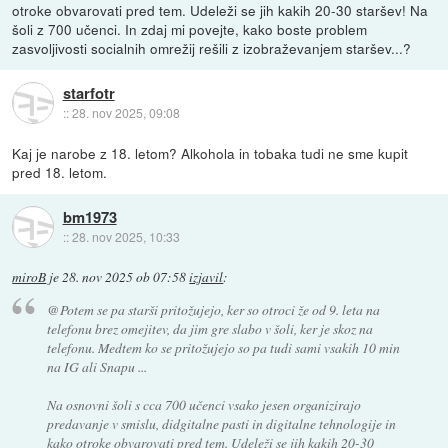
otroke obvarovati pred tem. Udeleži se jih kakih 20-30 staršev! Na
šoli z 700 učenci. In zdaj mi povejte, kako boste problem
zasvoljivosti socialnih omrežij rešili z izobraževanjem staršev...?
starfotr
::
28. nov 2025, 09:08
Kaj je narobe z 18. letom? Alkohola in tobaka tudi ne sme kupit
pred 18. letom.
bm1973
::
28. nov 2025, 10:33
miroB
je
28. nov 2025 ob 07:58
izjavil
:
@Potem se pa starši pritožujejo, ker so otroci že od 9. leta na
telefonu brez omejitev, da jim gre slabo v šoli, ker je skoz na
telefonu. Medtem ko se pritožujejo so pa tudi sami vsakih 10 min
na IG ali Snapu ...
Na osnovni šoli s cca 700 učenci vsako jesen organizirajo
predavanje v smislu, didgitalne pasti in digitalne tehnologije in
kako otroke obvarovati pred tem. Udeleži se jih kakih 20-30