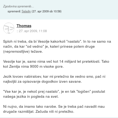
Zgodovina sprememb…
spremenil:
Saladin
(
27. apr 2009 ob 10:58
)
Thomas
::
27. apr 2009, 11:08
Sploh ni treba, da bi Vesolje kakorkoli "nastalo". In to ne samo na
način, da kar "od vedno" je, kateri prinese potem druge
(nepremostljive) težave.
Vesolje kar je, samo nima več kot 14 milijard let preteklosti. Tako
kot Zemlja nima 9000 m visoke gore.
Jezik lovcev nabiralcev, kar mi pretežno še vedno smo, pač ni
najboljši za opisovanje dogodkov izven savane.
"Vse kar je, je nekoč prej nastalo", je en tak "logičen" postulat
našega jezika in pogleda na svet.
Ni nujno, da imamo tako narobe. Se je treba pač navadit mau
drugače razmišljat. Začuda niti ni pretežko.