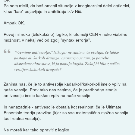
Pa sem mislil, da boš omenil situacijo z imaginarnimi delci-antidelci,
ki se "kao" pojavljajo in anihilirajo iz/v Nič.
Ampak OK.
Povej mi neko (bilokakšno) logiko, ki utemelji CEN v neko viabilno
možnost, v nekaj več od zgolj "syntax errorja".
"Vzemimo antivesolje." Nikogar ne zanima, če obstaja, če lahko
nastane ali karkoli drugega. Enostavno je tam, za potrebe
abstraktne obravnave, ki jo ponuja logika. Zakaj bi bilo z našim
vesoljem kakorkoli drugače?
Zanima nas, če je to antivesolje kadarkoli/kakorkoli imelo vpliv na
naše vesolje. Prav tako nas zanima, če je predhodno stanje
antivesolju imelo kakšen vpliv na naše vesolje.
In nenazadnje - antivesolje obstaja kot realnost, če je Ultimate
Ensemble teorija pravilna (kjer so vsa matematično možna vesolja
tudi realna vesolja).
Ne moreš kar tako opraviti z logiko.