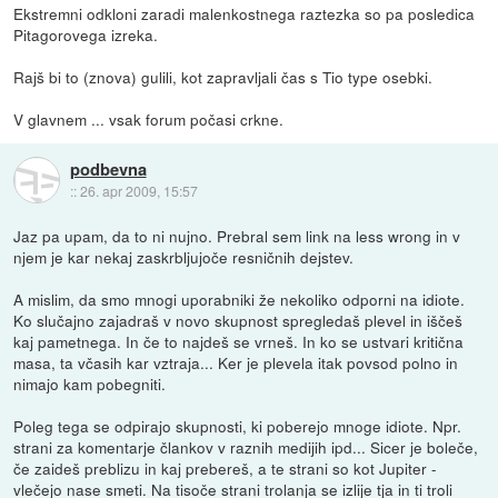
Ekstremni odkloni zaradi malenkostnega raztezka so pa posledica
Pitagorovega izreka.
Rajš bi to (znova) gulili, kot zapravljali čas s Tio type osebki.
V glavnem ... vsak forum počasi crkne.
podbevna
::
26. apr 2009, 15:57
Jaz pa upam, da to ni nujno. Prebral sem link na less wrong in v
njem je kar nekaj zaskrbljujoče resničnih dejstev.
A mislim, da smo mnogi uporabniki že nekoliko odporni na idiote.
Ko slučajno zajadraš v novo skupnost spregledaš plevel in iščeš
kaj pametnega. In če to najdeš se vrneš. In ko se ustvari kritična
masa, ta včasih kar vztraja... Ker je plevela itak povsod polno in
nimajo kam pobegniti.
Poleg tega se odpirajo skupnosti, ki poberejo mnoge idiote. Npr.
strani za komentarje člankov v raznih medijih ipd... Sicer je boleče,
če zaideš preblizu in kaj prebereš, a te strani so kot Jupiter -
vlečejo nase smeti. Na tisoče strani trolanja se izlije tja in ti troli