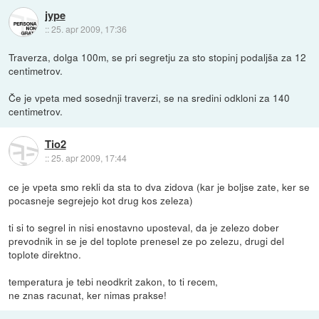
jype
::
25. apr 2009, 17:36
Traverza, dolga 100m, se pri segretju za sto stopinj podaljša za 12
centimetrov.
Če je vpeta med sosednji traverzi, se na sredini odkloni za 140
centimetrov.
Tio2
::
25. apr 2009, 17:44
ce je vpeta smo rekli da sta to dva zidova (kar je boljse zate, ker se
pocasneje segrejejo kot drug kos zeleza)
ti si to segrel in nisi enostavno uposteval, da je zelezo dober
prevodnik in se je del toplote prenesel ze po zelezu, drugi del
toplote direktno.
temperatura je tebi neodkrit zakon, to ti recem,
ne znas racunat, ker nimas prakse!