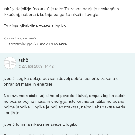
tsh2> Najbližje "dokazu" je tole: Ta zakon potrjuje neskončno
izkušenj, nobena izkušnja pa ga še nikoli ni ovrgla.
To nima nikakršne zveze z logiko.
Zgodovina sprememb…
spremenilo:
jype
(
27. apr 2009 ob 14:24
)
tsh2
::
27. apr 2009, 14:42
jype > Logika deluje povsem dovolj dobro tudi brez zakona o
ohranitvi mase in energije.
Ne razumem čisto kaj si hotel povedati tukaj, ampak logika sploh
ne pozna pojma masa in energija, isto kot matematika ne pozna
pojma jabolka. Logika je bolj abstraktna, najbolj abstraktna veda
kar jih je.
jype >To nima nikakršne zveze z logiko.