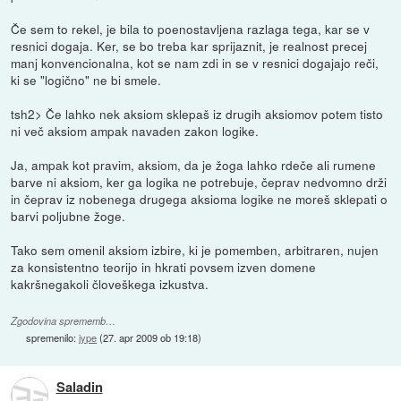
Če sem to rekel, je bila to poenostavljena razlaga tega, kar se v
resnici dogaja. Ker, se bo treba kar sprijaznit, je realnost precej
manj konvencionalna, kot se nam zdi in se v resnici dogajajo reči,
ki se "logično" ne bi smele.
tsh2> Če lahko nek aksiom sklepaš iz drugih aksiomov potem tisto
ni več aksiom ampak navaden zakon logike.
Ja, ampak kot pravim, aksiom, da je žoga lahko rdeče ali rumene
barve ni aksiom, ker ga logika ne potrebuje, čeprav nedvomno drži
in čeprav iz nobenega drugega aksioma logike ne moreš sklepati o
barvi poljubne žoge.
Tako sem omenil aksiom izbire, ki je pomemben, arbitraren, nujen
za konsistentno teorijo in hkrati povsem izven domene
kakršnegakoli človeškega izkustva.
Zgodovina sprememb…
spremenilo:
jype
(
27. apr 2009 ob 19:18
)
Saladin