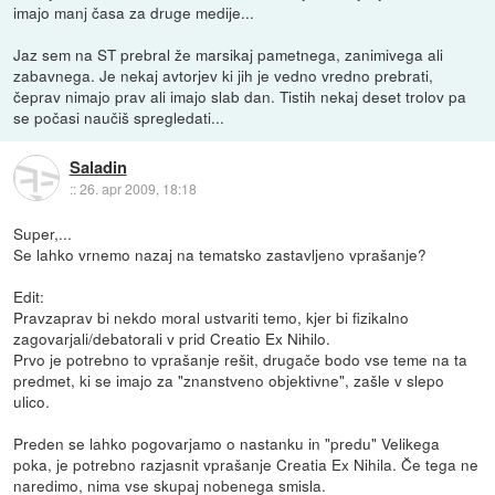
imajo manj časa za druge medije...
Jaz sem na ST prebral že marsikaj pametnega, zanimivega ali
zabavnega. Je nekaj avtorjev ki jih je vedno vredno prebrati,
čeprav nimajo prav ali imajo slab dan. Tistih nekaj deset trolov pa
se počasi naučiš spregledati...
Saladin
::
26. apr 2009, 18:18
Super,...
Se lahko vrnemo nazaj na tematsko zastavljeno vprašanje?
Edit:
Pravzaprav bi nekdo moral ustvariti temo, kjer bi fizikalno
zagovarjali/debatorali v prid Creatio Ex Nihilo.
Prvo je potrebno to vprašanje rešit, drugače bodo vse teme na ta
predmet, ki se imajo za "znanstveno objektivne", zašle v slepo
ulico.
Preden se lahko pogovarjamo o nastanku in "predu" Velikega
poka, je potrebno razjasnit vprašanje Creatia Ex Nihila. Če tega ne
naredimo, nima vse skupaj nobenega smisla.