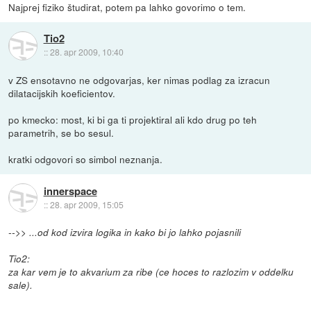
Najprej fiziko študirat, potem pa lahko govorimo o tem.
Tio2
::
28. apr 2009, 10:40
v ZS ensotavno ne odgovarjas, ker nimas podlag za izracun
dilatacijskih koeficientov.
po kmecko: most, ki bi ga ti projektiral ali kdo drug po teh
parametrih, se bo sesul.
kratki odgovori so simbol neznanja.
innerspace
::
28. apr 2009, 15:05
-->> ...od kod izvira logika in kako bi jo lahko pojasnili
Tio2:
za kar vem je to akvarium za ribe (ce hoces to razlozim v oddelku
sale).