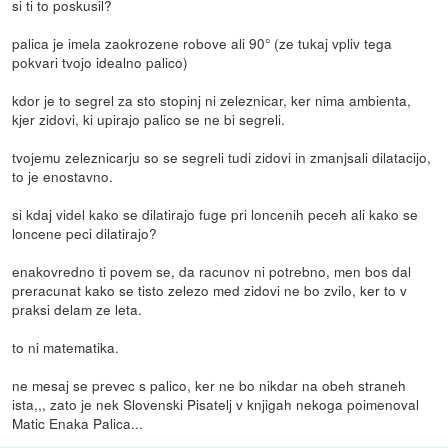
si ti to poskusil?
palica je imela zaokrozene robove ali 90° (ze tukaj vpliv tega
pokvari tvojo idealno palico)
kdor je to segrel za sto stopinj ni zeleznicar, ker nima ambienta,
kjer zidovi, ki upirajo palico se ne bi segreli.
tvojemu zeleznicarju so se segreli tudi zidovi in zmanjsali dilatacijo,
to je enostavno.
si kdaj videl kako se dilatirajo fuge pri loncenih peceh ali kako se
loncene peci dilatirajo?
enakovredno ti povem se, da racunov ni potrebno, men bos dal
preracunat kako se tisto zelezo med zidovi ne bo zvilo, ker to v
praksi delam ze leta.
to ni matematika.
ne mesaj se prevec s palico, ker ne bo nikdar na obeh straneh
ista,,, zato je nek Slovenski Pisatelj v knjigah nekoga poimenoval
Matic Enaka Palica...