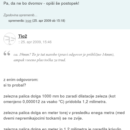
Pa, da ne bo dvomov - opiši še postopek!
Zgodovina sprememb…
spremenilo:
jype
(
25. apr 2009 ob 15:18
)
Tio2
::
25. apr 2009, 15:46
ca. 19mm? To je tut narobe (pravi odgovor je približno 14mm),
ampak vseeno plus točka za trud.
z enim odgovorom:
si to probal?
zelezna palica dolga 1000 mm bo zaradi dilatacije zeleza (kot
omenjeno 0,000012 za vsako °C) pridobila 1,2 milimetra.
zelezna palica dolga en meter torej v presledku enega metra (med
dvemi nepremikajocimi tockami) se ne zvije.
zelezna palica dolga en meter in 1,2 milimetra je naredila krivuljo