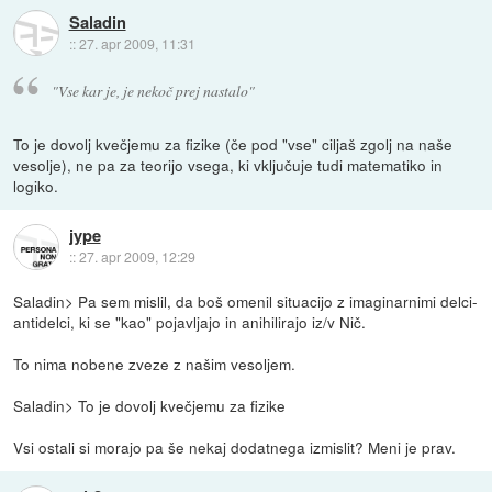
Saladin
::
27. apr 2009, 11:31
"Vse kar je, je nekoč prej nastalo"
To je dovolj kvečjemu za fizike (če pod "vse" ciljaš zgolj na naše
vesolje), ne pa za teorijo vsega, ki vključuje tudi matematiko in
logiko.
jype
::
27. apr 2009, 12:29
Saladin> Pa sem mislil, da boš omenil situacijo z imaginarnimi delci-
antidelci, ki se "kao" pojavljajo in anihilirajo iz/v Nič.
To nima nobene zveze z našim vesoljem.
Saladin> To je dovolj kvečjemu za fizike
Vsi ostali si morajo pa še nekaj dodatnega izmislit? Meni je prav.