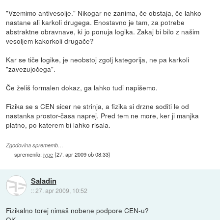
"Vzemimo antivesolje." Nikogar ne zanima, če obstaja, če lahko
nastane ali karkoli drugega. Enostavno je tam, za potrebe
abstraktne obravnave, ki jo ponuja logika. Zakaj bi bilo z našim
vesoljem kakorkoli drugače?
Kar se tiče logike, je neobstoj zgolj kategorija, ne pa karkoli
"zavezujočega".
Če želiš formalen dokaz, ga lahko tudi napišemo.
Fizika se s CEN sicer ne strinja, a fizika si drzne soditi le od
nastanka prostor-časa naprej. Pred tem ne more, ker ji manjka
platno, po katerem bi lahko risala.
Zgodovina sprememb…
spremenilo:
jype
(
27. apr 2009 ob 08:33
)
Saladin
::
27. apr 2009, 10:52
Fizikalno torej nimaš nobene podpore CEN-u?
OK