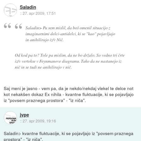
Saladin
::
27. apr 2009, 17:51
Saladin> Pa sem mislil, da boš omenil situacijo z
imaginarnimi delci-antidelci, ki se "kao" pojavljajo
in anihilirajo iz/v Nič.
Od kod pa to? Tole pa mislim, da ne bo držalo. So vedno tri črte
iz/v vertekse v Feynmanove diagramu. Tako da ne nastanejo iz
nič in se tudi ne anihilirajo v nič.
Saj meni je jasno - vem pa, da je nekdo/nekdaj vlekel te delce not
kot nekakšen dokaz Ex nihila - kvantne fluktuacije, ki se pojavljajo
iz "povsem praznega prostora" - "iz niča".
jype
::
27. apr 2009, 19:16
Saladin> kvantne fluktuacije, ki se pojavljajo iz "povsem praznega
prostora" - "iz niča".