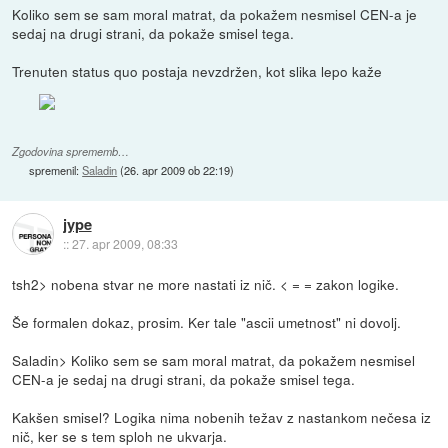
Koliko sem se sam moral matrat, da pokažem nesmisel CEN-a je
sedaj na drugi strani, da pokaže smisel tega.
Trenuten status quo postaja nevzdržen, kot slika lepo kaže
Zgodovina sprememb…
spremenil:
Saladin
(
26. apr 2009 ob 22:19
)
jype
::
27. apr 2009, 08:33
tsh2> nobena stvar ne more nastati iz nič. < = = zakon logike.
Še formalen dokaz, prosim. Ker tale "ascii umetnost" ni dovolj.
Saladin> Koliko sem se sam moral matrat, da pokažem nesmisel
CEN-a je sedaj na drugi strani, da pokaže smisel tega.
Kakšen smisel? Logika nima nobenih težav z nastankom nečesa iz
nič, ker se s tem sploh ne ukvarja.