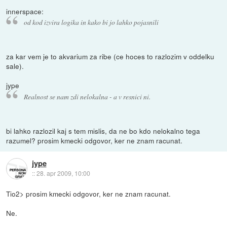
innerspace:
od kod izvira logika in kako bi jo lahko pojasnili
za kar vem je to akvarium za ribe (ce hoces to razlozim v oddelku
sale).
jype
Realnost se nam zdi nelokalna - a v resnici ni.
bi lahko razlozil kaj s tem mislis, da ne bo kdo nelokalno tega
razumel? prosim kmecki odgovor, ker ne znam racunat.
jype
::
28. apr 2009, 10:00
Tio2> prosim kmecki odgovor, ker ne znam racunat.
Ne.