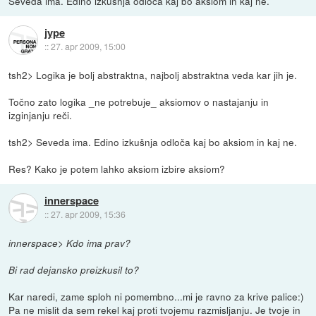
Seveda ima. Edino izkušnja odloča kaj bo aksiom in kaj ne.
jype
::
27. apr 2009, 15:00
tsh2> Logika je bolj abstraktna, najbolj abstraktna veda kar jih je.
Točno zato logika _ne potrebuje_ aksiomov o nastajanju in
izginjanju reči.
tsh2> Seveda ima. Edino izkušnja odloča kaj bo aksiom in kaj ne.
Res? Kako je potem lahko aksiom izbire aksiom?
innerspace
::
27. apr 2009, 15:36
innerspace> Kdo ima prav?
Bi rad dejansko preizkusil to?
Kar naredi, zame sploh ni pomembno...mi je ravno za krive palice:)
Pa ne mislit da sem rekel kaj proti tvojemu razmisljanju. Je tvoje in