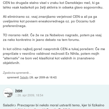
CEN bo drugače stalno visel v zraku kot Damoklejev meč, ki ga
lahko vsak kadarkoli po želji aktivira in odseka glavo sogovorniku.
Ali eliminiramo oz. vsaj zmanjšamo verjetnost CEN-a ali pa ga
uveljavimo kot povsem eneakovrednega oz. po Occamu tudi
preferenčnega.
TO moramo rešit. Če že ne za Nobelovo nagrado, potem pa vsaj
za neko konkretno in jasno debato na tem forumu.
In kot očitno najbolj goreč nasprotnik CEN-a tukaj porečem: Če me
prepričate v resnično validnost možnosti Ex Nihila, potem mojih
"alternativ" ne bom več klasificiral kot validnih in znanstveno
objektivnih.
Zgodovina sprememb…
spremenil:
Saladin
(
26. apr 2009 ob 18:42
)
jype
::
26. apr 2009, 18:54
Saladin> Pravzaprav bi nekdo moral ustvariti temo, kjer bi fizikalno