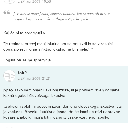
::
27. apr 2009, 19:58
je realnost precej manj konvencionalna, kot se nam zdi in se v
resnici dogajajo reči, ki se "logično" ne bi smele.
Kaj če bi to spremenil v
"je realnost precej manj lokalna kot se nam zdi in se v resnici
dogajajo reči, ki se striktno lokalno ne bi smele." ?
Logika pa se ne spreminja.
tsh2
::
27. apr 2009, 21:21
jype> Tako sem omenil aksiom izbire, ki je povsem izven domene
kakršnegakoli človeškega izkustva.
ta aksiom sploh ni povsem izven domene človeškega izkustva. saj
je vsakemu človeku intuitivno jasno, da če imaš na mizi neprazne
košare z jabolki, mora biti možno iz vsake vzeti eno jabolko.