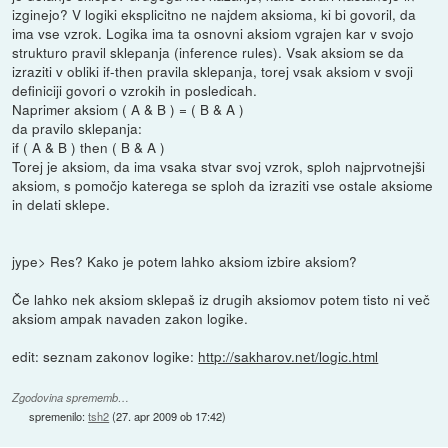
izginejo? V logiki eksplicitno ne najdem aksioma, ki bi govoril, da
ima vse vzrok. Logika ima ta osnovni aksiom vgrajen kar v svojo
strukturo pravil sklepanja (inference rules). Vsak aksiom se da
izraziti v obliki if-then pravila sklepanja, torej vsak aksiom v svoji
definiciji govori o vzrokih in posledicah.
Naprimer aksiom ( A & B ) = ( B & A )
da pravilo sklepanja:
if ( A & B ) then ( B & A )
Torej je aksiom, da ima vsaka stvar svoj vzrok, sploh najprvotnejši
aksiom, s pomočjo katerega se sploh da izraziti vse ostale aksiome
in delati sklepe.
jype> Res? Kako je potem lahko aksiom izbire aksiom?
Če lahko nek aksiom sklepaš iz drugih aksiomov potem tisto ni več
aksiom ampak navaden zakon logike.
edit: seznam zakonov logike:
http://sakharov.net/logic.html
Zgodovina sprememb…
spremenilo:
tsh2
(
27. apr 2009 ob 17:42
)