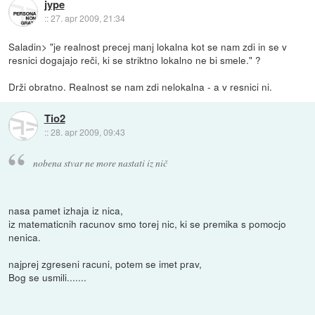
jype
::
27. apr 2009, 21:34
Saladin> "je realnost precej manj lokalna kot se nam zdi in se v
resnici dogajajo reči, ki se striktno lokalno ne bi smele." ?
Drži obratno. Realnost se nam zdi nelokalna - a v resnici ni.
Tio2
::
28. apr 2009, 09:43
nobena stvar ne more nastati iz nič
nasa pamet izhaja iz nica,
iz matematicnih racunov smo torej nic, ki se premika s pomocjo
nenica.
najprej zgreseni racuni, potem se imet prav,
Bog se usmili.......