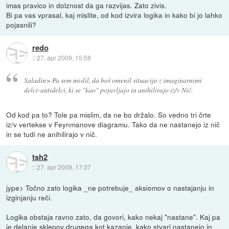
imas pravico in dolznost da ga razvijas. Zato zivis.
Bi pa vas vprasal, kaj mislite, od kod izvira logika in kako bi jo lahko
pojasnili?
redo
::
27. apr 2009, 15:58
Saladin> Pa sem mislil, da boš omenil situacijo z imaginarnimi
delci-antidelci, ki se "kao" pojavljajo in anihilirajo iz/v Nič.
Od kod pa to? Tole pa mislim, da ne bo držalo. So vedno tri črte
iz/v vertekse v Feynmanove diagramu. Tako da ne nastanejo iz nič
in se tudi ne anihilirajo v nič.
tsh2
::
27. apr 2009, 17:37
jype> Točno zato logika _ne potrebuje_ aksiomov o nastajanju in
izginjanju reči.
Logika obstaja ravno zato, da govori, kako nekaj "nastane". Kaj pa
je delanje sklepov drugega kot kazanje, kako stvari nastanejo in