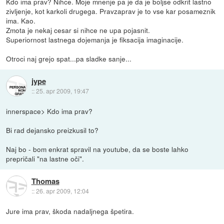
Kdo ima prav? Nihce. Moje mnenje pa je da je boljse odkrit lastno
zivljenje, kot karkoli drugega. Pravzaprav je to vse kar posameznik
ima. Kao.
Zmota je nekaj cesar si nihce ne upa pojasnit.
Superiornost lastnega dojemanja je fiksacija imaginacije.
Otroci naj grejo spat...pa sladke sanje...
jype
::
25. apr 2009, 19:47
innerspace> Kdo ima prav?
Bi rad dejansko preizkusil to?
Naj bo - bom enkrat spravil na youtube, da se boste lahko
prepričali "na lastne oči".
Thomas
::
26. apr 2009, 12:04
Jure ima prav, škoda nadaljnega špetira.