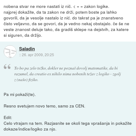
nobena stvar ne more nastati iz nič. < = = zakon logike.
najprej dokažite, da ta zakon ne drži, potem boste pa lahko
govorili, da je vesolje nastalo iz nić. do takrat pa je znanstveno
čisto veljavno, da se govori, da je vedno nekaj obstajalo. če še ne
veste znanost deluje tako, da gradiš sklepe na dejstvih, za katere
si siguren, da držijo.
Saladin
::
26. apr 2009, 20:25
To bo pa zelo težko, dokler ne poznaš dovolj matematike, da bi
razumel, da creatio ex nihilo nima nobenih težav z logiko - zgolj
z (našo) fiziko.
Pa mi pokaži(te).
Resno svetujem novo temo, samo za CEN.
Edit:
Celo vtrajam na tem. Razjasnite se okoli tega vprašanja in pokažite
dokaze/indice/logiko za njo.