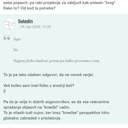
sebe pojasnit, pa rabi projekcije za zakljucit kak smiseln "krog".
Kako to? Od kod ta potreba?
Saladin
::
28. apr 2009, 15:28
Jype:
Ne.
Najprej fiziko študirat, potem pa lahko govorimo o tem.
To je pa tako ošaben odgovor, da ne moreš verjet.
Veš koliko sem imel fiziko v srednji šoli?
2
Pa če je volja in dobrih sogovornikov, se da vse relevantna
vprašanja objasnit na "kmečki" način.
To je včasih tudi nujno, ker brez "kmečke" perspektive hitro
globalno zabredeš v priotislovja.