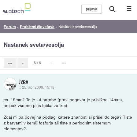
☰
Forum
»
Problemi človeštva
»
Nastanek sveta/vesolja
Nastanek sveta/vesolja
6
/ 6
»
»»
««
«
jype
::
25. apr 2009, 15:18
ca. 19mm? To je tut narobe (pravi odgovor je približno 14mm),
ampak vseeno plus točka za trud.
Zdaj mi pa povej na podlagi katere znanosti si prišel do tega? Tiste
z barvami v kemiji fosforja ali tiste s periodnim sistemom
elementov?