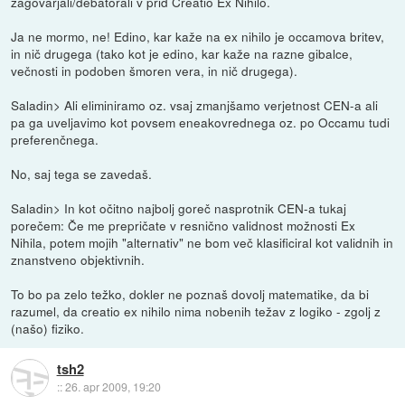
zagovarjali/debatorali v prid Creatio Ex Nihilo.
Ja ne mormo, ne! Edino, kar kaže na ex nihilo je occamova britev,
in nič drugega (tako kot je edino, kar kaže na razne gibalce,
večnosti in podoben šmoren vera, in nič drugega).
Saladin> Ali eliminiramo oz. vsaj zmanjšamo verjetnost CEN-a ali
pa ga uveljavimo kot povsem eneakovrednega oz. po Occamu tudi
preferenčnega.
No, saj tega se zavedaš.
Saladin> In kot očitno najbolj goreč nasprotnik CEN-a tukaj
porečem: Če me prepričate v resnično validnost možnosti Ex
Nihila, potem mojih "alternativ" ne bom več klasificiral kot validnih in
znanstveno objektivnih.
To bo pa zelo težko, dokler ne poznaš dovolj matematike, da bi
razumel, da creatio ex nihilo nima nobenih težav z logiko - zgolj z
(našo) fiziko.
tsh2
::
26. apr 2009, 19:20