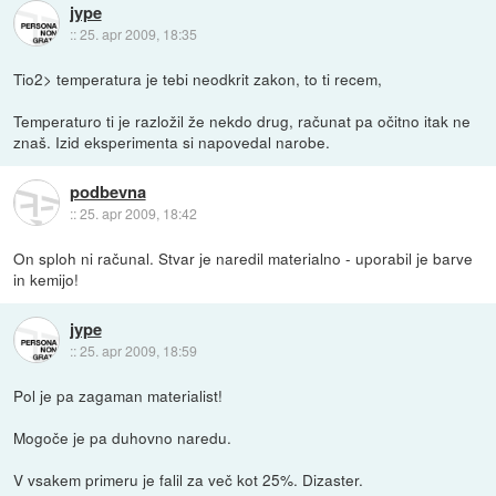
jype
::
25. apr 2009, 18:35
Tio2> temperatura je tebi neodkrit zakon, to ti recem,
Temperaturo ti je razložil že nekdo drug, računat pa očitno itak ne
znaš. Izid eksperimenta si napovedal narobe.
podbevna
::
25. apr 2009, 18:42
On sploh ni računal. Stvar je naredil materialno - uporabil je barve
in kemijo!
jype
::
25. apr 2009, 18:59
Pol je pa zagaman materialist!
Mogoče je pa duhovno naredu.
V vsakem primeru je falil za več kot 25%. Dizaster.