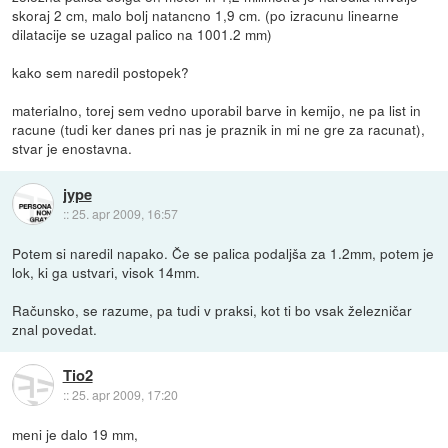
skoraj 2 cm, malo bolj natancno 1,9 cm. (po izracunu linearne
dilatacije se uzagal palico na 1001.2 mm)
kako sem naredil postopek?
materialno, torej sem vedno uporabil barve in kemijo, ne pa list in
racune (tudi ker danes pri nas je praznik in mi ne gre za racunat),
stvar je enostavna.
jype
::
25. apr 2009, 16:57
Potem si naredil napako. Če se palica podaljša za 1.2mm, potem je
lok, ki ga ustvari, visok 14mm.
Računsko, se razume, pa tudi v praksi, kot ti bo vsak železničar
znal povedat.
Tio2
::
25. apr 2009, 17:20
meni je dalo 19 mm,