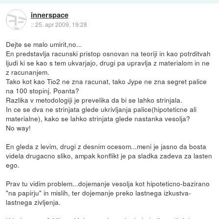
innerspace
::
25. apr 2009, 19:28
Dejte se malo umirit,no...
En predstavlja racunski pristop osnovan na teoriji in kao potrditvah
ljudi ki se kao s tem ukvarjajo, drugi pa upravlja z materialom in ne
z racunanjem.
Tako kot kao Tio2 ne zna racunat, tako Jype ne zna segret palice
na 100 stopinj. Poanta?
Razlika v metodologiji je prevelika da bi se lahko strinjala.
In ce se dva ne strinjata glede ukrivljanja palice(hipoteticne ali
materialne), kako se lahko strinjata glede nastanka vesolja?
No way!
En gleda z levim, drugi z desnim ocesom...meni je jasno da bosta
videla drugacno sliko, ampak konflikt je pa sladka zadeva za lasten
ego.
Prav tu vidim problem...dojemanje vesolja kot hipoteticno-bazirano
"na papirju" in mislih, ter dojemanje preko lastnega izkustva-
lastnega zivljenja.