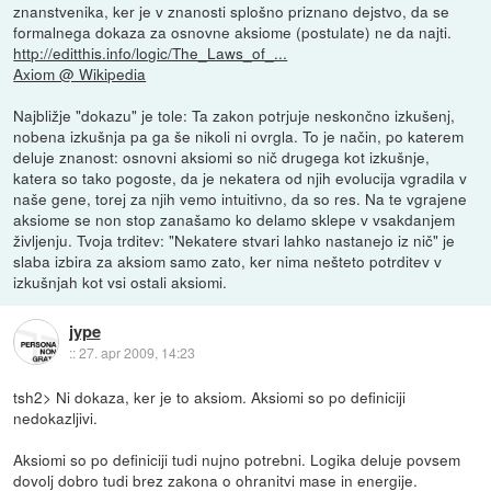
znanstvenika, ker je v znanosti splošno priznano dejstvo, da se
formalnega dokaza za osnovne aksiome (postulate) ne da najti.
http://editthis.info/logic/The_Laws_of_...
Axiom @ Wikipedia
Najbližje "dokazu" je tole: Ta zakon potrjuje neskončno izkušenj,
nobena izkušnja pa ga še nikoli ni ovrgla. To je način, po katerem
deluje znanost: osnovni aksiomi so nič drugega kot izkušnje,
katera so tako pogoste, da je nekatera od njih evolucija vgradila v
naše gene, torej za njih vemo intuitivno, da so res. Na te vgrajene
aksiome se non stop zanašamo ko delamo sklepe v vsakdanjem
življenju. Tvoja trditev: "Nekatere stvari lahko nastanejo iz nič" je
slaba izbira za aksiom samo zato, ker nima nešteto potrditev v
izkušnjah kot vsi ostali aksiomi.
jype
::
27. apr 2009, 14:23
tsh2> Ni dokaza, ker je to aksiom. Aksiomi so po definiciji
nedokazljivi.
Aksiomi so po definiciji tudi nujno potrebni. Logika deluje povsem
dovolj dobro tudi brez zakona o ohranitvi mase in energije.