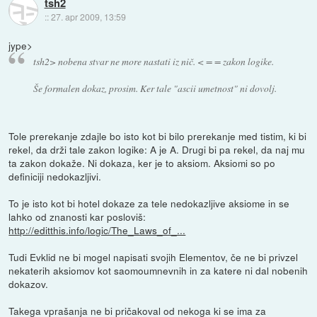
tsh2
::
27. apr 2009, 13:59
jype>
tsh2> nobena stvar ne more nastati iz nič. < = = zakon logike.
Še formalen dokaz, prosim. Ker tale "ascii umetnost" ni dovolj.
Tole prerekanje zdajle bo isto kot bi bilo prerekanje med tistim, ki bi
rekel, da drži tale zakon logike: A je A. Drugi bi pa rekel, da naj mu
ta zakon dokaže. Ni dokaza, ker je to aksiom. Aksiomi so po
definiciji nedokazljivi.
To je isto kot bi hotel dokaze za tele nedokazljive aksiome in se
lahko od znanosti kar posloviš:
http://editthis.info/logic/The_Laws_of_...
Tudi Evklid ne bi mogel napisati svojih Elementov, če ne bi privzel
nekaterih aksiomov kot saomoumnevnih in za katere ni dal nobenih
dokazov.
Takega vprašanja ne bi pričakoval od nekoga ki se ima za